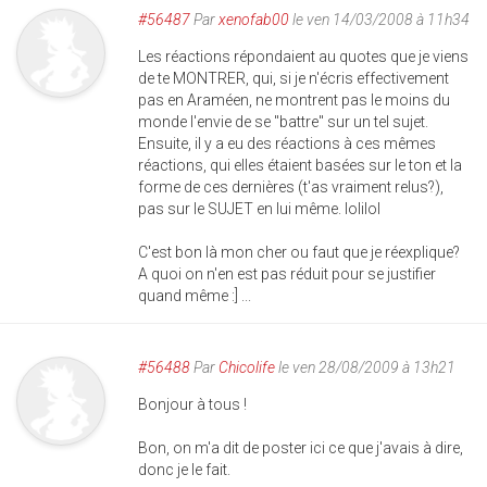
#56487
Par
xenofab00
le ven 14/03/2008 à 11h34
Les réactions répondaient au quotes que je viens
de te MONTRER, qui, si je n'écris effectivement
pas en Araméen, ne montrent pas le moins du
monde l'envie de se "battre" sur un tel sujet.
Ensuite, il y a eu des réactions à ces mêmes
réactions, qui elles étaient basées sur le ton et la
forme de ces dernières (t'as vraiment relus?),
pas sur le SUJET en lui même. lolilol
C'est bon là mon cher ou faut que je réexplique?
A quoi on n'en est pas réduit pour se justifier
quand même :] ...
#56488
Par
Chicolife
le ven 28/08/2009 à 13h21
Bonjour à tous !
Bon, on m'a dit de poster ici ce que j'avais à dire,
donc je le fait.