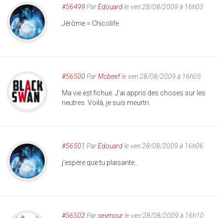
#56499
Par
Edouard
le ven 28/08/2009 à 16h03
Jérôme = Chicolife
#56500
Par
Mcbeef
le ven 28/08/2009 à 16h05
Ma vie est fichue. J'ai appris des choses sur les
neutres. Voilà, je suis meurtri.
#56501
Par
Edouard
le ven 28/08/2009 à 16h06
j'espère que tu plaisante..
#56502
Par
seymour
le ven 28/08/2009 à 16h10