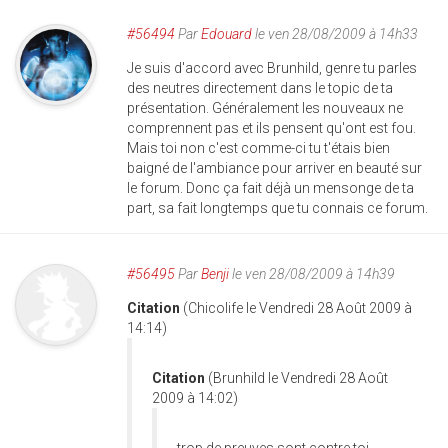
#56494
Par
Edouard
le ven 28/08/2009 à 14h33
Je suis d'accord avec Brunhild, genre tu parles
des neutres directement dans le topic de ta
présentation. Généralement les nouveaux ne
comprennent pas et ils pensent qu'ont est fou.
Mais toi non c'est comme-ci tu t'étais bien
baigné de l'ambiance pour arriver en beauté sur
le forum. Donc ça fait déjà un mensonge de ta
part, sa fait longtemps que tu connais ce forum.
#56495
Par
Benji
le ven 28/08/2009 à 14h39
Citation
(Chicolife le Vendredi 28 Août 2009 à
14:14)
Citation
(Brunhild le Vendredi 28 Août
2009 à 14:02)