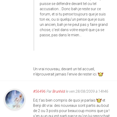
puisse se défendre devant tel ou tel
accusation... Donc bah je reste sur ce
forum, et si tu pense toujours que je suis
ton ex, ou si quelqu'un pense que je suis
un ancien, bah je ne peut pas y faire grand
chose, c'est dans votre esprit que ça se
passe, pas dans le mien...
Un vrai nouveau, devant un tel accueil,
n'éprouverait jamais l'envie de rester ici.
#56496
Par
Brunhild
le ven 28/08/2009 à 14h46
Ed, t'as bien compris de quoi je parlais
et
Benji dit vrai. des nouveaux sont partis au bout
de 2 ou 3 posts pour beaucoup moins que ça !
y'en a un qui est parti parce qu'on lui reprochait