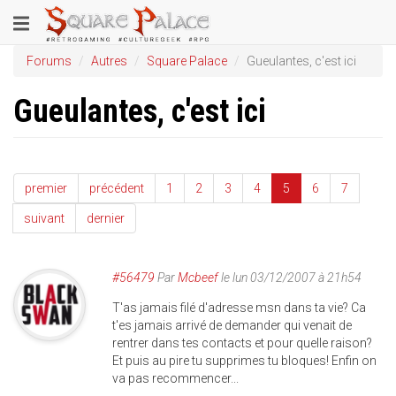
Aller
Toggle
au
contenu
navigation
Forums
Autres
Square Palace
Gueulantes, c'est ici
principal
Gueulantes, c'est ici
premier
précédent
1
2
3
4
5
6
7
suivant
dernier
#56479
Par
Mcbeef
le lun 03/12/2007 à 21h54
T'as jamais filé d'adresse msn dans ta vie? Ca
t'es jamais arrivé de demander qui venait de
rentrer dans tes contacts et pour quelle raison?
Et puis au pire tu supprimes tu bloques! Enfin on
va pas recommencer...