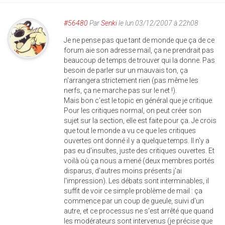
#56480
Par
Senki
le lun 03/12/2007 à 22h08
Je ne pense pas que tant de monde que ça de ce
forum aie son adresse mail, ça ne prendrait pas
beaucoup de temps de trouver qui la donne. Pas
besoin de parler sur un mauvais ton, ça
n'arrangera strictement rien (pas même les
nerfs, ça ne marche pas sur le net !).
Mais bon c'est le topic en général que je critique.
Pour les critiques normal, on peut créer son
sujet sur la section, elle est faite pour ça. Je crois
que tout le monde a vu ce que les critiques
ouvertes ont donné il y a quelque temps. Il n'y a
pas eu d'insultes, juste des critiques ouvertes. Et
voilà où ça nous a mené (deux membres portés
disparus, d'autres moins présents j'ai
l'impression). Les débats sont interminables, il
suffit de voir ce simple problème de mail : ça
commence par un coup de gueule, suivi d'un
autre, et ce processus ne s'est arrêté que quand
les modérateurs sont intervenus (je précise que