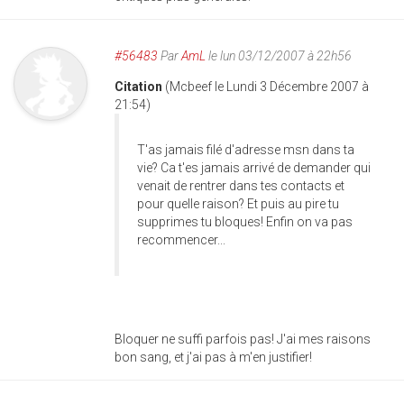
#56483
Par
AmL
le lun 03/12/2007 à 22h56
Citation
(Mcbeef le Lundi 3 Décembre 2007 à
21:54)
T'as jamais filé d'adresse msn dans ta
vie? Ca t'es jamais arrivé de demander qui
venait de rentrer dans tes contacts et
pour quelle raison? Et puis au pire tu
supprimes tu bloques! Enfin on va pas
recommencer...
Bloquer ne suffi parfois pas! J'ai mes raisons
bon sang, et j'ai pas à m'en justifier!