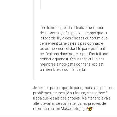
lors tu nous prends effectivement pour
des cons. si ça fait pas longtemps que tu
le regarde, il y a des choses du forum que
censément tu ne devrais pas connaître
ou comprendre et dont tu parle pourtant.
ce n'est pas dans notre esprit. t'as fait une
connerie quand tu t'es inscrit, et l'un des
membres a noté cette connerie. et c'est
un membre de confiance, lui.
Je ne sais pas de quoi tu parle, mais si tu parle de
problèmes internes lié au forum, c'est grâce à
Illapa que je sais ces choses. Maintenant je vais
aller travailler, ce soir j'attends les preuves de
mon inculpation Madame le juge