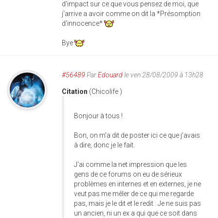
d'impact sur ce que vous pensez de moi, que
j'arrive a avoir comme on dit la *Présomption
d'innocence*
Bye
#56489
Par
Edouard
le ven 28/08/2009 à 13h28
Citation
(Chicolife )
Bonjour à tous !
Bon, on m'a dit de poster ici ce que j'avais
à dire, donc je le fait.
J'ai comme la net impression que les
gens de ce forums on eu de sérieux
problèmes en internes et en externes, je ne
veut pas me mêler de ce qui me regarde
pas, mais je le dit et le redit : Je ne suis pas
un ancien, ni un ex a qui que ce soit dans