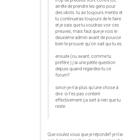
trop de preuves sont contre toi,
arrête de prendre les gens pour
des idiots. tu as toujours mentis et
tu continueras toujours de le faire.
et je sais que tu voudras voir ces
preuves, mais faut que je vois le
deuxième admin avant de pouvoir
bien te prouver qu'on sait qui tu es.
ensuite (ou avant, comme tu
préfère ) j'ai une petite question:
depuis quand regardes-tu ce
forum?
sinon je n'ai plus qu'une chose à
dire: si t'es pas content
effectivement ça sert à rien que tu
reste.
Que voulez vous que je réponde? je n'ai