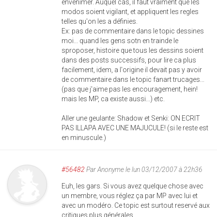
envenimer. Auquel cas, il faut vraiment que les
modos soient vigilant, et appliquent les regles
telles qu'on les a définies.
Ex: pas de commentaire dans le topic dessines
moi... quand les gens sotn en trainde le
sproposer, histoire que tous les dessins soient
dans des posts successifs, pour lire ca plus
facilement, idem, a l'origine il devait pas y avoir
de commentaire dans le topic fanart trucages...
(pas que j'aime pas les encouragement, hein!
mais les MP, ca existe aussi...) etc.
Aller une geulante: Shadow et Senki: ON ECRIT
PAS ILLAPA AVEC UNE MAJUCULE! (si le reste est
en minuscule.)
#56482
Par
Anonyme
le lun 03/12/2007 à 22h36
Euh, les gars. Si vous avez quelque chose avec
un membre, vous réglez ça par MP avec lui et
avec un modéro. Ce topic est surtout reservé aux
critiques plus générales.