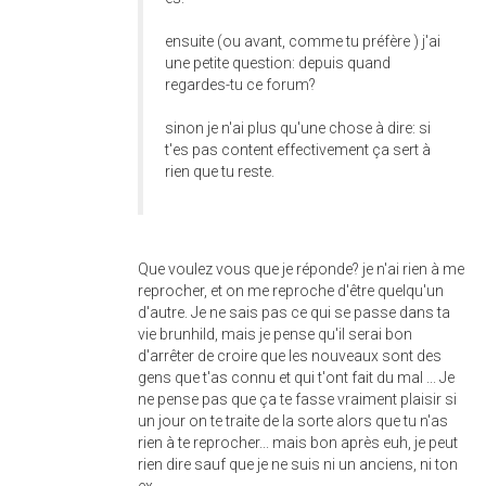
ensuite (ou avant, comme tu préfère ) j'ai
une petite question: depuis quand
regardes-tu ce forum?
sinon je n'ai plus qu'une chose à dire: si
t'es pas content effectivement ça sert à
rien que tu reste.
Que voulez vous que je réponde? je n'ai rien à me
reprocher, et on me reproche d'être quelqu'un
d'autre. Je ne sais pas ce qui se passe dans ta
vie brunhild, mais je pense qu'il serai bon
d'arrêter de croire que les nouveaux sont des
gens que t'as connu et qui t'ont fait du mal ... Je
ne pense pas que ça te fasse vraiment plaisir si
un jour on te traite de la sorte alors que tu n'as
rien à te reprocher... mais bon après euh, je peut
rien dire sauf que je ne suis ni un anciens, ni ton