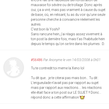
encore fait une fabuleuse démonstration de
mauvaise foi sévère ou de trollage. Donc après
oui, ça a viré, mais pas vraiment à cause du sujet
de base, où, en relisant, tu as du voir qu'une seule
personne cherche à convaincre réelement les
autres.
C'est bon là Yoshi?
Sans rancune hein, j'ai réagis assez vivement à
ton post la dernière fois, mais t'as l'habitude hein
depuis le temps qu'on se tire dans les plumes : D.
#56486
Par
Anonyme
le ven 14/03/2008 à 0h01
Tu te contredit toi meme la Xeno lol
Tu dit que... je te citerai pas mais bon... Tu dit :
L'engueulade n'avait pas par rapport au sujet
mais par rapport aux reactions.... les réactions
elle était face a ton post sur LE SUJET !! Donc...
répond donc a cette affirmation