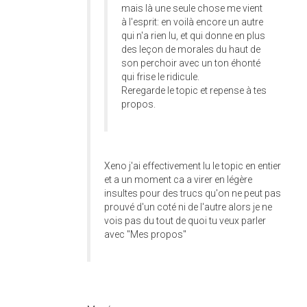
mais là une seule chose me vient
à l'esprit: en voilà encore un autre
qui n'a rien lu, et qui donne en plus
des leçon de morales du haut de
son perchoir avec un ton éhonté
qui frise le ridicule.
Reregarde le topic et repense à tes
propos.
Xeno j'ai effectivement lu le topic en entier
et a un moment ca a virer en légère
insultes pour des trucs qu'on ne peut pas
prouvé d'un coté ni de l'autre alors je ne
vois pas du tout de quoi tu veux parler
avec "Mes propos"