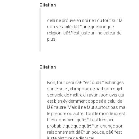
Citation
cela ne prouve en soi rien du tout sur la
non-véracité dâ€™une quelconque
religion, câ€™est juste un indicateur de
plus.
Citation
Bon, tout ceci nâ€™est quâ€™échanges
sur le sujet, et impose de part son sujet
sensible de mettre en avant son avis qui
est bien évidemment opposé à celui de
lâ€™autre. Mais il ne faut surtout pas mal
le prendre ou autre. Tout le monde ici est
bien conscient quâ€™il est très peu
probable que quelquâ€™un change son
raisonnement dâ€™un pouce, câ€™est
juste histoire de discuter...