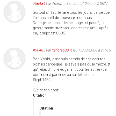
#56484
Par
Anonyme
le mar 04/12/2007 à 0h27
Surtout s'il faut le faire tous les jours, parce que
t'a sans arrêt de nouveaux inconnus.
Donc, je pense que le message est passé, les
gens, transmettez pas l'addresse d'AmL. Après
ça, le sujet est CLOS.
#56485
Par
xenofab00
le jeu 13/03/2008 à 21h15
Bon Yoshi, je me suis permis de déplacer ton
post ici parce-que... je savais pas où le mettre, et
qu'il était difficile -et gênant pour les autres- de
continuer à parler de ça sur le topic de
Steph1452.
C/c de ton post:
Citation
Citation