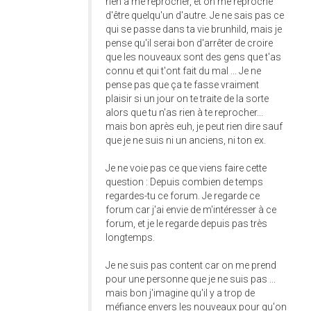
rien à me reprocher, et on me reproche
d'être quelqu'un d'autre. Je ne sais pas ce
qui se passe dans ta vie brunhild, mais je
pense qu'il serai bon d'arrêter de croire
que les nouveaux sont des gens que t'as
connu et qui t'ont fait du mal ... Je ne
pense pas que ça te fasse vraiment
plaisir si un jour on te traite de la sorte
alors que tu n'as rien à te reprocher...
mais bon après euh, je peut rien dire sauf
que je ne suis ni un anciens, ni ton ex.
Je ne voie pas ce que viens faire cette
question : Depuis combien de temps
regardes-tu ce forum. Je regarde ce
forum car j'ai envie de m'intéresser à ce
forum, et je le regarde depuis pas très
longtemps.
Je ne suis pas content car on me prend
pour une personne que je ne suis pas ...
mais bon j'imagine qu'il y a trop de
méfiance envers les nouveaux pour qu'on