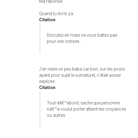
Ma réponse:
Quand tu écris ça:
Citation
Discutez-en mais ne vous battez pas
pour ses sotises...
J'en reste un peu baba car bon, sur les posts
ayant pour sujet le surnaturel, c'était assez
explicite:
Citation
Tout dâ€™abord, sache que personne
nâ€™a voulut porter atteint tes croyances
ou autres