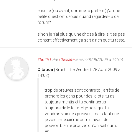
ensuite (ou avant, comme tu préfère ) j'ai une
petite question: depuis quand regardes-tu ce
forum?
sinon je n'ai plus qu'une chose à dire: si t'es pas
content effectivement ça sert à rien que tu reste.
#56491
Par
Chicolife
le ven 28/08/2009 à 14h14
Citation
(Brunhild le Vendredi 28 Août 2009 à
14:02)
trop de preuves sont contre toi, arrête de
prendre les gens pour des idiots. tu as
toujours mentis et tu continueras
toujours de le faire. et je sais que tu
voudras voir ces preuves, mais faut que
je vois le deuxième admin avant de
pouvoir bien te prouver qu'on sait qui tu
es.