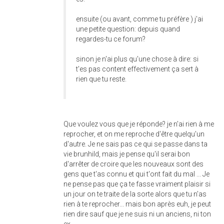
ensuite (ou avant, comme tu préfère ) j'ai
une petite question: depuis quand
regardes-tu ce forum?
sinon je n'ai plus qu'une chose à dire: si
t'es pas content effectivement ça sert à
rien que tu reste.
Que voulez vous que je réponde? je n'ai rien à me
reprocher, et on me reproche d'être quelqu'un
d'autre. Je ne sais pas ce qui se passe dans ta
vie brunhild, mais je pense qu'il serai bon
d'arrêter de croire que les nouveaux sont des
gens que t'as connu et qui t'ont fait du mal ... Je
ne pense pas que ça te fasse vraiment plaisir si
un jour on te traite de la sorte alors que tu n'as
rien à te reprocher... mais bon après euh, je peut
rien dire sauf que je ne suis ni un anciens, ni ton