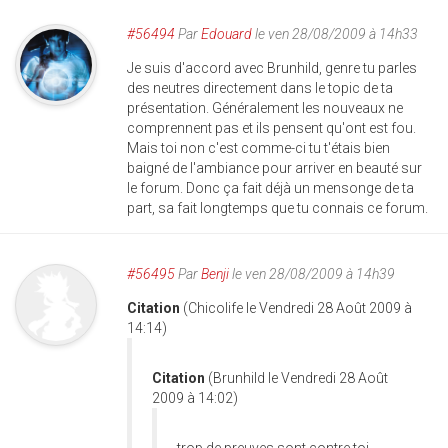
#56494
Par
Edouard
le ven 28/08/2009 à 14h33
Je suis d'accord avec Brunhild, genre tu parles
des neutres directement dans le topic de ta
présentation. Généralement les nouveaux ne
comprennent pas et ils pensent qu'ont est fou.
Mais toi non c'est comme-ci tu t'étais bien
baigné de l'ambiance pour arriver en beauté sur
le forum. Donc ça fait déjà un mensonge de ta
part, sa fait longtemps que tu connais ce forum.
#56495
Par
Benji
le ven 28/08/2009 à 14h39
Citation
(Chicolife le Vendredi 28 Août 2009 à
14:14)
Citation
(Brunhild le Vendredi 28 Août
2009 à 14:02)