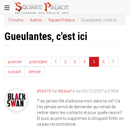
Aller
Toggle
au
contenu
navigation
Forums
Autres
Square Palace
Gueulantes, c'est ici
principal
Gueulantes, c'est ici
premier
précédent
1
2
3
4
5
6
7
suivant
dernier
#56479
Par
Mcbeef
le lun 03/12/2007 à 21h54
T'as jamais filé d'adresse msn dans ta vie? Ca
t'es jamais arrivé de demander qui venait de
rentrer dans tes contacts et pour quelle raison?
Et puis au pire tu supprimes tu bloques! Enfin on
va pas recommencer...