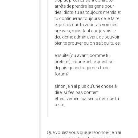
trop de preuves sont contre toi,
arrête de prendre les gens pour
des idiots. tu as toujours mentis et
tu continueras toujours de le faire.
et je sais que tu voudras voir ces
preuves, mais faut que je vois le
deuxième admin avant de pouvoir
bien te prouver qu'on sait qui tu es.
ensuite (ou avant, comme tu
préfère ) j'ai une petite question:
depuis quand regardes-tu ce
forum?
sinon je n'ai plus qu'une chose à
dire: si t'es pas content
effectivement ça sert à rien que tu
reste.
Que voulez vous que je réponde? je n'ai