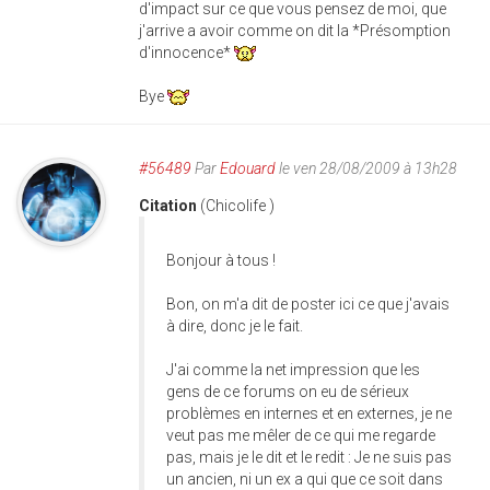
d'impact sur ce que vous pensez de moi, que
j'arrive a avoir comme on dit la *Présomption
d'innocence*
Bye
#56489
Par
Edouard
le ven 28/08/2009 à 13h28
Citation
(Chicolife )
Bonjour à tous !
Bon, on m'a dit de poster ici ce que j'avais
à dire, donc je le fait.
J'ai comme la net impression que les
gens de ce forums on eu de sérieux
problèmes en internes et en externes, je ne
veut pas me mêler de ce qui me regarde
pas, mais je le dit et le redit : Je ne suis pas
un ancien, ni un ex a qui que ce soit dans