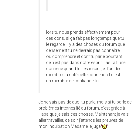
lors tu nous prends effectivement pour
des cons. si ça fait pas longtemps que tu
le regarde, il y a des choses du forum que
censément tu ne devrais pas connaître
ou comprendre et dont tu parle pourtant.
ce n'est pas dans notre esprit. t'as fait une
connerie quand tu t'es inscrit, et l'un des
membres a noté cette connerie. et c'est
un membre de confiance, lui.
Je ne sais pas de quoi tu parle, mais si tu parle de
problèmes internes lié au forum, c'est grâce à
Illapa que je sais ces choses. Maintenant je vais
aller travailler, ce soir j'attends les preuves de
mon inculpation Madame le juge