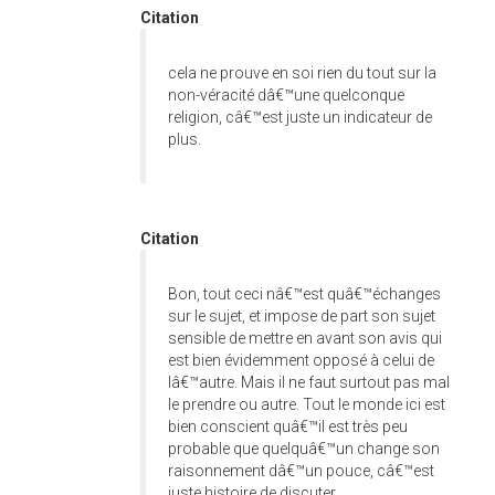
Citation
cela ne prouve en soi rien du tout sur la
non-véracité dâ€™une quelconque
religion, câ€™est juste un indicateur de
plus.
Citation
Bon, tout ceci nâ€™est quâ€™échanges
sur le sujet, et impose de part son sujet
sensible de mettre en avant son avis qui
est bien évidemment opposé à celui de
lâ€™autre. Mais il ne faut surtout pas mal
le prendre ou autre. Tout le monde ici est
bien conscient quâ€™il est très peu
probable que quelquâ€™un change son
raisonnement dâ€™un pouce, câ€™est
juste histoire de discuter...