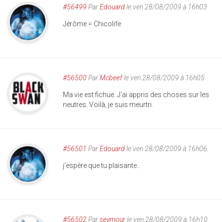
#56499
Par
Edouard
le ven 28/08/2009 à 16h03
Jérôme = Chicolife
#56500
Par
Mcbeef
le ven 28/08/2009 à 16h05
Ma vie est fichue. J'ai appris des choses sur les
neutres. Voilà, je suis meurtri.
#56501
Par
Edouard
le ven 28/08/2009 à 16h06
j'espère que tu plaisante..
#56502
Par
seymour
le ven 28/08/2009 à 16h10