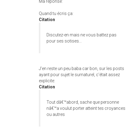
Ma réponse:
Quand tu écris ça:
Citation
Discutez-en mais ne vous battez pas
pour ses sotises...
J'en reste un peu baba car bon, sur les posts
ayant pour sujet le surnaturel, c'était assez
explicite:
Citation
Tout dâ€™abord, sache que personne
nâ€™a voulut porter atteint tes croyances
ou autres