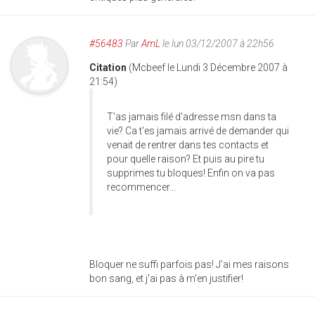
#56483
Par
AmL
le lun 03/12/2007 à 22h56
Citation
(Mcbeef le Lundi 3 Décembre 2007 à
21:54)
T'as jamais filé d'adresse msn dans ta
vie? Ca t'es jamais arrivé de demander qui
venait de rentrer dans tes contacts et
pour quelle raison? Et puis au pire tu
supprimes tu bloques! Enfin on va pas
recommencer...
Bloquer ne suffi parfois pas! J'ai mes raisons
bon sang, et j'ai pas à m'en justifier!