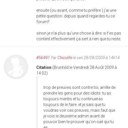
ensuite (ou avant, comme tu préfère ) j'ai une
petite question: depuis quand regardes-tu ce
forum?
sinon je n'ai plus qu'une chose à dire: si t'es pas
content effectivement ça sert à rien que tu reste.
#56491
Par
Chicolife
le ven 28/08/2009 à 14h14
Citation
(Brunhild le Vendredi 28 Août 2009 à
14:02)
trop de preuves sont contre toi, arrête de
prendre les gens pour des idiots. tu as
toujours mentis et tu continueras
toujours de le faire. et je sais que tu
voudras voir ces preuves, mais faut que
je vois le deuxième admin avant de
pouvoir bien te prouver qu'on sait qui tu
es.