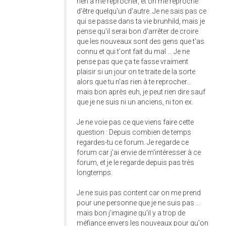
rien à me reprocher, et on me reproche
d'être quelqu'un d'autre. Je ne sais pas ce
qui se passe dans ta vie brunhild, mais je
pense qu'il serai bon d'arrêter de croire
que les nouveaux sont des gens que t'as
connu et qui t'ont fait du mal ... Je ne
pense pas que ça te fasse vraiment
plaisir si un jour on te traite de la sorte
alors que tu n'as rien à te reprocher...
mais bon après euh, je peut rien dire sauf
que je ne suis ni un anciens, ni ton ex.
Je ne voie pas ce que viens faire cette
question : Depuis combien de temps
regardes-tu ce forum. Je regarde ce
forum car j'ai envie de m'intéresser à ce
forum, et je le regarde depuis pas très
longtemps.
Je ne suis pas content car on me prend
pour une personne que je ne suis pas ...
mais bon j'imagine qu'il y a trop de
méfiance envers les nouveaux pour qu'on