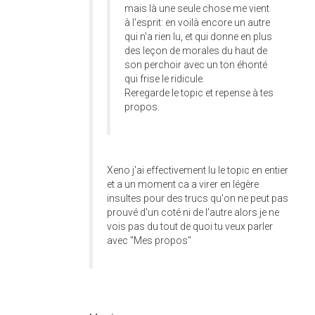
mais là une seule chose me vient
à l'esprit: en voilà encore un autre
qui n'a rien lu, et qui donne en plus
des leçon de morales du haut de
son perchoir avec un ton éhonté
qui frise le ridicule.
Reregarde le topic et repense à tes
propos.
Xeno j'ai effectivement lu le topic en entier
et a un moment ca a virer en légère
insultes pour des trucs qu'on ne peut pas
prouvé d'un coté ni de l'autre alors je ne
vois pas du tout de quoi tu veux parler
avec "Mes propos"