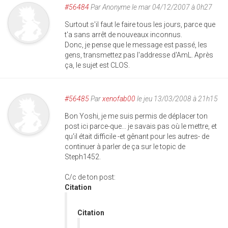
#56484
Par
Anonyme
le mar 04/12/2007 à 0h27
Surtout s'il faut le faire tous les jours, parce que
t'a sans arrêt de nouveaux inconnus.
Donc, je pense que le message est passé, les
gens, transmettez pas l'addresse d'AmL. Après
ça, le sujet est CLOS.
#56485
Par
xenofab00
le jeu 13/03/2008 à 21h15
Bon Yoshi, je me suis permis de déplacer ton
post ici parce-que... je savais pas où le mettre, et
qu'il était difficile -et gênant pour les autres- de
continuer à parler de ça sur le topic de
Steph1452.
C/c de ton post:
Citation
Citation