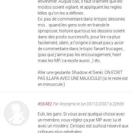
envenimer. Auquel cas, il faut vraiment que les
modos soient vigilant, et appliquent les regles
telles qu'on les a définies.
Ex: pas de commentaire dans le topic dessines
moi... quand les gens sotn en trainde le
sproposer, histoire que tous les dessins soient
dans des posts successifs, pour lire ca plus
facilement, idem, a l'origine il devait pas y avoir
de commentaire dans le topic fanart trucages...
(pas que j'aime pas les encouragement, hein!
mais les MP, ca existe aussi...) etc.
Aller une geulante: Shadow et Senki: ON ECRIT
PAS ILLAPA AVEC UNE MAJUCULE! (si le reste est
en minuscule.)
#56482
Par
Anonyme
le lun 03/12/2007 à 22h36
Euh, les gars. Si vous avez quelque chose avec
un membre, vous réglez ça par MP avec lui et
avec un modéro. Ce topic est surtout reservé aux
critiques plus générales.