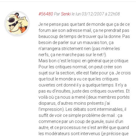
#56480
Par
Senki
le lun 03/12/2007 à 22h08
Je ne pense pas que tant de monde que ça de ce
forum aie son adresse mail, ça ne prendrait pas
beaucoup de temps de trouver qui la donne. Pas
besoin de parler sur un mauvais ton, ça
n'arrangera strictement rien (pas même les
nerfs, ça ne marche pas sur le net !).
Mais bon c'est le topic en général que je critique.
Pour les critiques normal, on peut créer son
sujet sur la section, elle est faite pour ça. Je crois
que tout le monde a vu ce que les critiques
ouvertes ont donné il y a quelque temps. Il n'y a
pas eu d'insultes, juste des critiques ouvertes. Et
voilà où ça nous a mené (deux membres portés
disparus, d'autres moins présents j'ai
l'impression). Les débats sont interminables, il
suffit de voir ce simple problème de mail : ça
commence par un coup de gueule, suivi d'un
autre, et ce processus ne s'est arrêté que quand
les modérateurs sont intervenus (je précise que