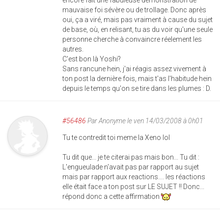
encore fait une fabuleuse démonstration de
mauvaise foi sévère ou de trollage. Donc après
oui, ça a viré, mais pas vraiment à cause du sujet
de base, où, en relisant, tu as du voir qu'une seule
personne cherche à convaincre réelement les
autres.
C'est bon là Yoshi?
Sans rancune hein, j'ai réagis assez vivement à
ton post la dernière fois, mais t'as l'habitude hein
depuis le temps qu'on se tire dans les plumes : D.
#56486
Par
Anonyme
le ven 14/03/2008 à 0h01
Tu te contredit toi meme la Xeno lol
Tu dit que... je te citerai pas mais bon... Tu dit :
L'engueulade n'avait pas par rapport au sujet
mais par rapport aux reactions.... les réactions
elle était face a ton post sur LE SUJET !! Donc...
répond donc a cette affirmation