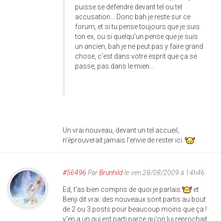
puisse se défendre devant tel ou tel
accusation... Donc bah je reste sur ce
forum, et si tu pense toujours que je suis
ton ex, ou si quelqu'un pense que je suis
un ancien, bah je ne peut pas y faire grand
chose, c'est dans votre esprit que ça se
passe, pas dans le mien...
Un vrai nouveau, devant un tel accueil,
n'éprouverait jamais l'envie de rester ici.
#56496
Par
Brunhild
le ven 28/08/2009 à 14h46
Ed, t'as bien compris de quoi je parlais
et
Benji dit vrai. des nouveaux sont partis au bout
de 2 ou 3 posts pour beaucoup moins que ça !
y'en a un qui est parti parce qu'on lui reprochait