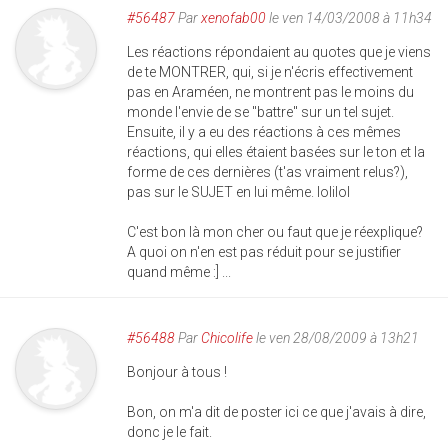
#56487
Par
xenofab00
le ven 14/03/2008 à 11h34
Les réactions répondaient au quotes que je viens
de te MONTRER, qui, si je n'écris effectivement
pas en Araméen, ne montrent pas le moins du
monde l'envie de se "battre" sur un tel sujet.
Ensuite, il y a eu des réactions à ces mêmes
réactions, qui elles étaient basées sur le ton et la
forme de ces dernières (t'as vraiment relus?),
pas sur le SUJET en lui même. lolilol
C'est bon là mon cher ou faut que je réexplique?
A quoi on n'en est pas réduit pour se justifier
quand même :] ...
#56488
Par
Chicolife
le ven 28/08/2009 à 13h21
Bonjour à tous !
Bon, on m'a dit de poster ici ce que j'avais à dire,
donc je le fait.