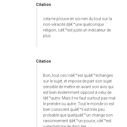
Citation
cela ne prouve en soi rien du tout sur la
non-véracité dâ€™une quelconque
religion, câ€™est juste un indicateur de
plus.
Citation
Bon, tout ceci nâ€™est quâ€™échanges
sur le sujet, et impose de part son sujet
sensible de mettre en avant son avis qui
est bien évidemment opposé à celui de
lâ€™autre. Mais il ne faut surtout pas mal
le prendre ou autre. Tout le monde ici est
bien conscient quâ€™il est très peu
probable que quelquâ€™un change son
raisonnement dâ€™un pouce, câ€™est
juste histoire de discuter...