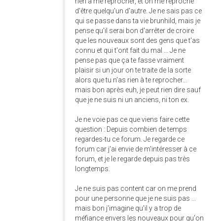
rien à me reprocher, et on me reproche
d'être quelqu'un d'autre. Je ne sais pas ce
qui se passe dans ta vie brunhild, mais je
pense qu'il serai bon d'arrêter de croire
que les nouveaux sont des gens que t'as
connu et qui t'ont fait du mal ... Je ne
pense pas que ça te fasse vraiment
plaisir si un jour on te traite de la sorte
alors que tu n'as rien à te reprocher...
mais bon après euh, je peut rien dire sauf
que je ne suis ni un anciens, ni ton ex.
Je ne voie pas ce que viens faire cette
question : Depuis combien de temps
regardes-tu ce forum. Je regarde ce
forum car j'ai envie de m'intéresser à ce
forum, et je le regarde depuis pas très
longtemps.
Je ne suis pas content car on me prend
pour une personne que je ne suis pas ...
mais bon j'imagine qu'il y a trop de
méfiance envers les nouveaux pour qu'on