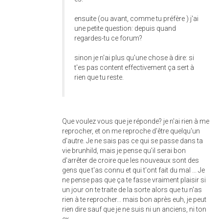
ensuite (ou avant, comme tu préfère ) j'ai
une petite question: depuis quand
regardes-tu ce forum?
sinon je n'ai plus qu'une chose à dire: si
t'es pas content effectivement ça sert à
rien que tu reste.
Que voulez vous que je réponde? je n'ai rien à me
reprocher, et on me reproche d'être quelqu'un
d'autre. Je ne sais pas ce qui se passe dans ta
vie brunhild, mais je pense qu'il serai bon
d'arrêter de croire que les nouveaux sont des
gens que t'as connu et qui t'ont fait du mal ... Je
ne pense pas que ça te fasse vraiment plaisir si
un jour on te traite de la sorte alors que tu n'as
rien à te reprocher... mais bon après euh, je peut
rien dire sauf que je ne suis ni un anciens, ni ton