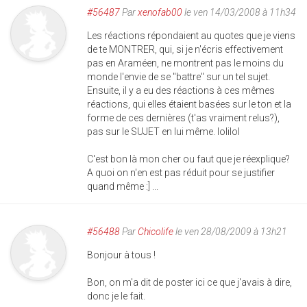
#56487
Par
xenofab00
le ven 14/03/2008 à 11h34
Les réactions répondaient au quotes que je viens
de te MONTRER, qui, si je n'écris effectivement
pas en Araméen, ne montrent pas le moins du
monde l'envie de se "battre" sur un tel sujet.
Ensuite, il y a eu des réactions à ces mêmes
réactions, qui elles étaient basées sur le ton et la
forme de ces dernières (t'as vraiment relus?),
pas sur le SUJET en lui même. lolilol
C'est bon là mon cher ou faut que je réexplique?
A quoi on n'en est pas réduit pour se justifier
quand même :] ...
#56488
Par
Chicolife
le ven 28/08/2009 à 13h21
Bonjour à tous !
Bon, on m'a dit de poster ici ce que j'avais à dire,
donc je le fait.