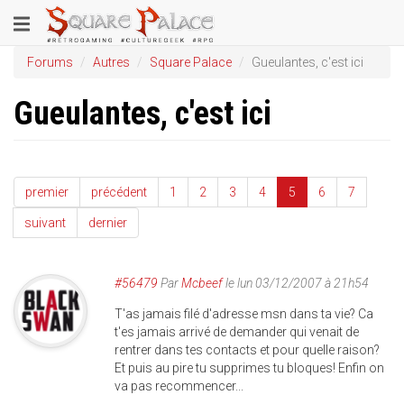
Aller
Toggle
au
contenu
navigation
Forums
Autres
Square Palace
Gueulantes, c'est ici
principal
Gueulantes, c'est ici
premier
précédent
1
2
3
4
5
6
7
suivant
dernier
#56479
Par
Mcbeef
le lun 03/12/2007 à 21h54
T'as jamais filé d'adresse msn dans ta vie? Ca
t'es jamais arrivé de demander qui venait de
rentrer dans tes contacts et pour quelle raison?
Et puis au pire tu supprimes tu bloques! Enfin on
va pas recommencer...