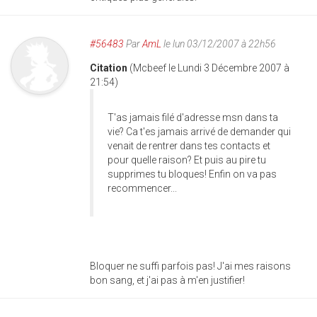
#56483
Par
AmL
le lun 03/12/2007 à 22h56
Citation
(Mcbeef le Lundi 3 Décembre 2007 à
21:54)
T'as jamais filé d'adresse msn dans ta
vie? Ca t'es jamais arrivé de demander qui
venait de rentrer dans tes contacts et
pour quelle raison? Et puis au pire tu
supprimes tu bloques! Enfin on va pas
recommencer...
Bloquer ne suffi parfois pas! J'ai mes raisons
bon sang, et j'ai pas à m'en justifier!