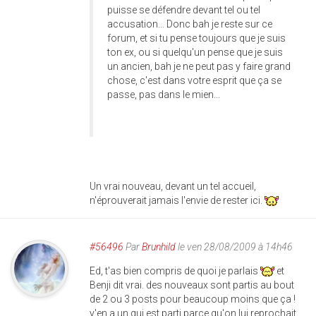
puisse se défendre devant tel ou tel
accusation... Donc bah je reste sur ce
forum, et si tu pense toujours que je suis
ton ex, ou si quelqu'un pense que je suis
un ancien, bah je ne peut pas y faire grand
chose, c'est dans votre esprit que ça se
passe, pas dans le mien...
Un vrai nouveau, devant un tel accueil,
n'éprouverait jamais l'envie de rester ici.
#56496
Par
Brunhild
le ven 28/08/2009 à 14h46
Ed, t'as bien compris de quoi je parlais
et
Benji dit vrai. des nouveaux sont partis au bout
de 2 ou 3 posts pour beaucoup moins que ça !
y'en a un qui est parti parce qu'on lui reprochait