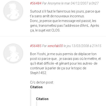
#56484
Par
Anonyme
le mar 04/12/2007 à 0h27
Surtout s'il faut le faire tous les jours, parce que
t'a sans arrêt de nouveaux inconnus.
Donc, je pense que le message est passé, les
gens, transmettez pas l'addresse d'AmL. Après
ça, le sujet est CLOS.
#56485
Par
xenofab00
le jeu 13/03/2008 à 21h15
Bon Yoshi, je me suis permis de déplacer ton
post ici parce-que... je savais pas où le mettre, et
qu'il était difficile -et gênant pour les autres- de
continuer à parler de ça sur le topic de
Steph1452.
C/c de ton post:
Citation
Citation