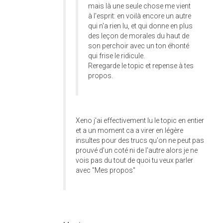
mais là une seule chose me vient
à l'esprit: en voilà encore un autre
qui n'a rien lu, et qui donne en plus
des leçon de morales du haut de
son perchoir avec un ton éhonté
qui frise le ridicule.
Reregarde le topic et repense à tes
propos.
Xeno j'ai effectivement lu le topic en entier
et a un moment ca a virer en légère
insultes pour des trucs qu'on ne peut pas
prouvé d'un coté ni de l'autre alors je ne
vois pas du tout de quoi tu veux parler
avec "Mes propos"