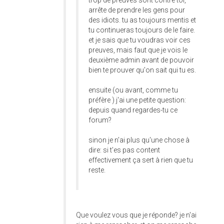
trop de preuves sont contre toi,
arrête de prendre les gens pour
des idiots. tu as toujours mentis et
tu continueras toujours de le faire.
et je sais que tu voudras voir ces
preuves, mais faut que je vois le
deuxième admin avant de pouvoir
bien te prouver qu'on sait qui tu es.
ensuite (ou avant, comme tu
préfère ) j'ai une petite question:
depuis quand regardes-tu ce
forum?
sinon je n'ai plus qu'une chose à
dire: si t'es pas content
effectivement ça sert à rien que tu
reste.
Que voulez vous que je réponde? je n'ai