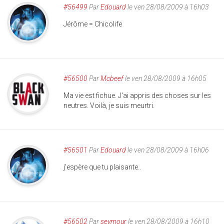
#56499
Par
Edouard
le ven 28/08/2009 à 16h03
Jérôme = Chicolife
#56500
Par
Mcbeef
le ven 28/08/2009 à 16h05
Ma vie est fichue. J'ai appris des choses sur les
neutres. Voilà, je suis meurtri.
#56501
Par
Edouard
le ven 28/08/2009 à 16h06
j'espère que tu plaisante..
#56502
Par
seymour
le ven 28/08/2009 à 16h10