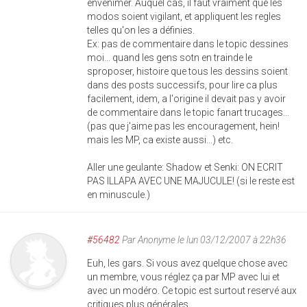
envenimer. Auquel cas, il faut vraiment que les
modos soient vigilant, et appliquent les regles
telles qu'on les a définies.
Ex: pas de commentaire dans le topic dessines
moi... quand les gens sotn en trainde le
sproposer, histoire que tous les dessins soient
dans des posts successifs, pour lire ca plus
facilement, idem, a l'origine il devait pas y avoir
de commentaire dans le topic fanart trucages...
(pas que j'aime pas les encouragement, hein!
mais les MP, ca existe aussi...) etc.
Aller une geulante: Shadow et Senki: ON ECRIT
PAS ILLAPA AVEC UNE MAJUCULE! (si le reste est
en minuscule.)
#56482
Par
Anonyme
le lun 03/12/2007 à 22h36
Euh, les gars. Si vous avez quelque chose avec
un membre, vous réglez ça par MP avec lui et
avec un modéro. Ce topic est surtout reservé aux
critiques plus générales.