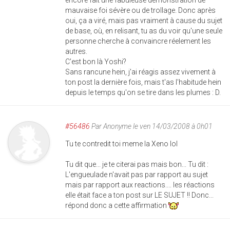
encore fait une fabuleuse démonstration de
mauvaise foi sévère ou de trollage. Donc après
oui, ça a viré, mais pas vraiment à cause du sujet
de base, où, en relisant, tu as du voir qu'une seule
personne cherche à convaincre réelement les
autres.
C'est bon là Yoshi?
Sans rancune hein, j'ai réagis assez vivement à
ton post la dernière fois, mais t'as l'habitude hein
depuis le temps qu'on se tire dans les plumes : D.
#56486
Par
Anonyme
le ven 14/03/2008 à 0h01
Tu te contredit toi meme la Xeno lol
Tu dit que... je te citerai pas mais bon... Tu dit :
L'engueulade n'avait pas par rapport au sujet
mais par rapport aux reactions.... les réactions
elle était face a ton post sur LE SUJET !! Donc...
répond donc a cette affirmation