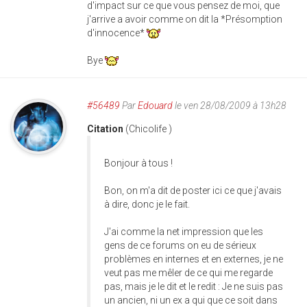
d'impact sur ce que vous pensez de moi, que
j'arrive a avoir comme on dit la *Présomption
d'innocence*
Bye
#56489
Par
Edouard
le ven 28/08/2009 à 13h28
Citation
(Chicolife )
Bonjour à tous !
Bon, on m'a dit de poster ici ce que j'avais
à dire, donc je le fait.
J'ai comme la net impression que les
gens de ce forums on eu de sérieux
problèmes en internes et en externes, je ne
veut pas me mêler de ce qui me regarde
pas, mais je le dit et le redit : Je ne suis pas
un ancien, ni un ex a qui que ce soit dans