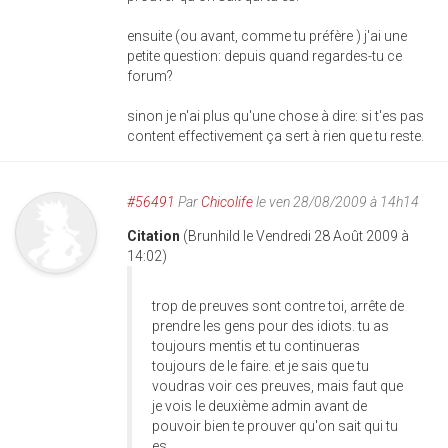
ensuite (ou avant, comme tu préfère ) j'ai une
petite question: depuis quand regardes-tu ce
forum?
sinon je n'ai plus qu'une chose à dire: si t'es pas
content effectivement ça sert à rien que tu reste.
#56491
Par
Chicolife
le ven 28/08/2009 à 14h14
Citation
(Brunhild le Vendredi 28 Août 2009 à
14:02)
trop de preuves sont contre toi, arrête de
prendre les gens pour des idiots. tu as
toujours mentis et tu continueras
toujours de le faire. et je sais que tu
voudras voir ces preuves, mais faut que
je vois le deuxième admin avant de
pouvoir bien te prouver qu'on sait qui tu
es.