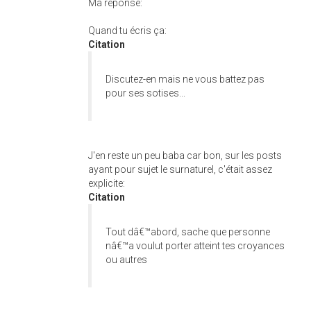
Ma réponse:
Quand tu écris ça:
Citation
Discutez-en mais ne vous battez pas
pour ses sotises...
J'en reste un peu baba car bon, sur les posts
ayant pour sujet le surnaturel, c'était assez
explicite:
Citation
Tout dâ€™abord, sache que personne
nâ€™a voulut porter atteint tes croyances
ou autres