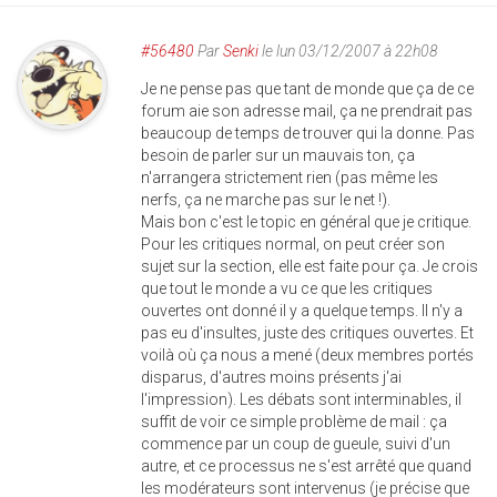
#56480
Par
Senki
le lun 03/12/2007 à 22h08
Je ne pense pas que tant de monde que ça de ce
forum aie son adresse mail, ça ne prendrait pas
beaucoup de temps de trouver qui la donne. Pas
besoin de parler sur un mauvais ton, ça
n'arrangera strictement rien (pas même les
nerfs, ça ne marche pas sur le net !).
Mais bon c'est le topic en général que je critique.
Pour les critiques normal, on peut créer son
sujet sur la section, elle est faite pour ça. Je crois
que tout le monde a vu ce que les critiques
ouvertes ont donné il y a quelque temps. Il n'y a
pas eu d'insultes, juste des critiques ouvertes. Et
voilà où ça nous a mené (deux membres portés
disparus, d'autres moins présents j'ai
l'impression). Les débats sont interminables, il
suffit de voir ce simple problème de mail : ça
commence par un coup de gueule, suivi d'un
autre, et ce processus ne s'est arrêté que quand
les modérateurs sont intervenus (je précise que