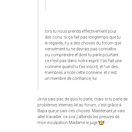
lors tu nous prends effectivement pour
des cons. si ça fait pas longtemps que tu
le regarde, il y a des choses du forum que
censément tu ne devrais pas connaître
ou comprendre et dont tu parle pourtant.
ce n'est pas dans notre esprit. t'as fait une
connerie quand tu t'es inscrit, et l'un des
membres a noté cette connerie. et c'est
un membre de confiance, lui.
Je ne sais pas de quoi tu parle, mais si tu parle de
problèmes internes lié au forum, c'est grâce à
Illapa que je sais ces choses. Maintenant je vais
aller travailler, ce soir j'attends les preuves de
mon inculpation Madame le juge