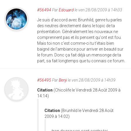
#56494
Par
Edouard
le ven 28/08/2009 à 14h33
Je suis d'accord avec Brunhild, genre tu parles
des neutres directement dans le topic de ta
présentation. Généralement les nouveaux ne
comprennent pas et ils pensent qu'ont est fou.
Mais toi non c'est comme-ci tu t'étais bien
baigné de l'ambiance pour arriver en beauté sur
le forum. Donc ça fait déjà un mensonge de ta
part, sa fait longtemps que tu connais ce forum.
#56495
Par
Benji
le ven 28/08/2009 à 14h39
Citation
(Chicolife le Vendredi 28 Août 2009 à
14:14)
Citation
(Brunhild le Vendredi 28 Août
2009 à 14:02)