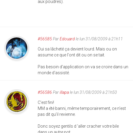
aux poudres).
#56585
Par
Edouard
le lun 31/08/2009 à 21h11
Oui sa lâcheté ça devient lourd. Mais ou on
assume ce que l'ont dit ou on se tait.
Pas besoin d'application on va se croire dans un
monde d'assisté.
#56586
Par
illapa
le lun 31/08/2009 à 21h50
C'est fini!
MM a été banni, même temporairement, ce n'est
pas dit qu'il revienne.
Donc soyez gentils d 'aller cracher votre bile
dans un autre pot...