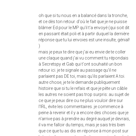
oh que si tu nous en a balancé dans la tronche,
et ce dès ton retour. d'où le fait que je ne puisse
blâmer Ed pour le MP qu'il t'a envoyé (qui soit dit
en passant était poli et à partir duquel la dernière
réponse que tu lui envoies est une insulte, génial!
)
mais je peux te dire que j'ai eu envie de te coller
une claque quand j'ai vu comment tu répondais
à Secretspy et Gab qui t'ont souhaité un bon
retour ici. je te signale au passage qu'il ne
parlaient pas DE toi, mais qu'ils parlaient A toi.
autre chose, je te le demande publiquement
histoire que si tu le refais et que je pète un câble
les autres ne soient pas trop surpris: au sujet de
ce que je peux dire ou ne plus vouloir dire sur
l'IRL, évite les commentaires. je commence à
peine à revenir et il y a encore des choses que je
n'arrive pas à prendre au degré auquel je devrais,
il va me falloir du temps, mais je sais très bien
que ce que tu as dis en réponse à mon post sur