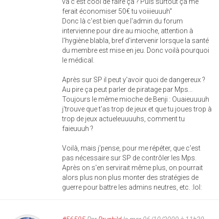
va c'est cool de faire ça ? Puis surtout ça me
ferait économiser 50€ tu voiiieuuuh"
Donc là c'est bien que l'admin du forum
intervienne pour dire au mioche, attention à
l'hygiène blabla, bref d'intervenir lorsque la santé
du membre est mise en jeu. Donc voilà pourquoi
le médical.
Après sur SP il peut y'avoir quoi de dangereux ?
Au pire ça peut parler de piratage par Mps...
Toujours le même mioche de Benji : Ouaieuuuuh
j'trouve que t'as trop de jeux et que tu joues trop à
trop de jeux actueleuuuuhs, comment tu
faieuuuh ?
Voilà, mais j'pense, pour me répéter, que c'est
pas nécessaire sur SP de contrôler les Mps.
Après on s'en servirait même plus, on pourrait
alors plus non plus monter des stratégies de
guerre pour battre les admins neutres, etc. :lol: