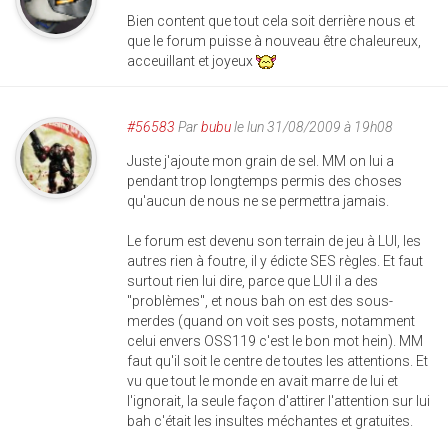
Bien content que tout cela soit derrière nous et
que le forum puisse à nouveau être chaleureux,
acceuillant et joyeux
#56583
Par
bubu
le lun 31/08/2009 à 19h08
Juste j'ajoute mon grain de sel. MM on lui a
pendant trop longtemps permis des choses
qu'aucun de nous ne se permettra jamais.
Le forum est devenu son terrain de jeu à LUI, les
autres rien à foutre, il y édicte SES règles. Et faut
surtout rien lui dire, parce que LUI il a des
"problèmes", et nous bah on est des sous-
merdes (quand on voit ses posts, notamment
celui envers OSS119 c'est le bon mot hein). MM
faut qu'il soit le centre de toutes les attentions. Et
vu que tout le monde en avait marre de lui et
l'ignorait, la seule façon d'attirer l'attention sur lui
bah c'était les insultes méchantes et gratuites.