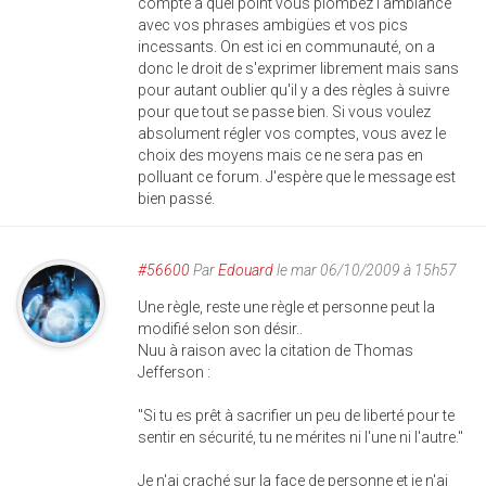
compte à quel point vous plombez l'ambiance
avec vos phrases ambigües et vos pics
incessants. On est ici en communauté, on a
donc le droit de s'exprimer librement mais sans
pour autant oublier qu'il y a des règles à suivre
pour que tout se passe bien. Si vous voulez
absolument régler vos comptes, vous avez le
choix des moyens mais ce ne sera pas en
polluant ce forum. J'espère que le message est
bien passé.
#56600
Par
Edouard
le mar 06/10/2009 à 15h57
Une règle, reste une règle et personne peut la
modifié selon son désir..
Nuu à raison avec la citation de Thomas
Jefferson :
"Si tu es prêt à sacrifier un peu de liberté pour te
sentir en sécurité, tu ne mérites ni l'une ni l'autre."
Je n'ai craché sur la face de personne et je n'ai