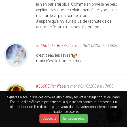
je n'en parlerai plus. Comme en privé je ne peux
expliqué les choses clairement à ce type, je ne
m'attarderai plus sur celui-ci.
J'espère qu'il n'y aura plus de rechute de ce
genre. Le forum n'est pas là pour ça.
#56604
Par
Brunhild
le mar 06/10/2009 à 16h26
c'est beau les rêves
mais c'est la bonne attitude!
#56605
Par
illapa
le mar 06/10/2009 à 17h03
Citation
(Senki le Mardi 6 Octobre 2009 à 14:23)
Square Palace utilise des cookies afin d'analyser votre navigation, et ce, dans
l'optique d'améliorer la petinence et la qualité des contenus proposés. En
cliquant sur un lien de cette page, vous donnez votre consentement pour
Pour les PM, il n'y a pas de moyen de les
l'utilisation de cookies.
gérer dans le site et il n'y en aura pas.
J'accepte
En savoir plus
D'ailleurs je remarque que sur PHPBB3, il