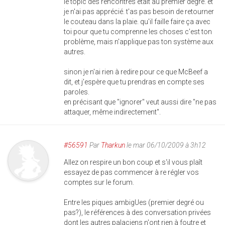
le topic des rencontres était au premier degré. et
je n'ai pas apprécié. t'as pas besoin de retourner
le couteau dans la plaie. qu'il faille faire ça avec
toi pour que tu comprenne les choses c'est ton
problème, mais n'applique pas ton système aux
autres.
sinon je n'ai rien à redire pour ce que McBeef a
dit, et j'espère que tu prendras en compte ses
paroles.
en précisant que "ignorer" veut aussi dire "ne pas
attaquer, même indirectement".
#56591
Par
Tharkun
le mar 06/10/2009 à 3h12
Allez on respire un bon coup et s'il vous plaît
essayez de pas commencer à re régler vos
comptes sur le forum.
Entre les piques ambigUes (premier degré ou
pas?), le références à des conversation privées
dont les autres palaciens n'ont rien à foutre et