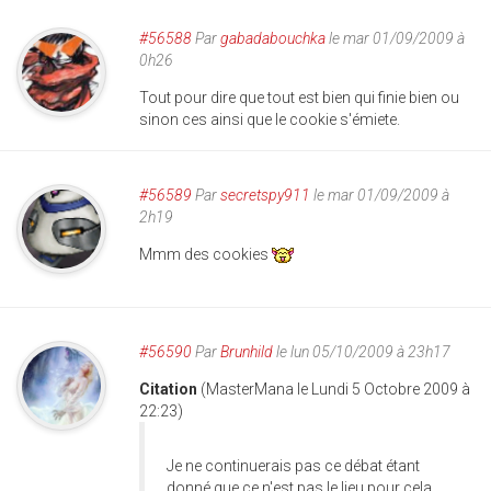
#56588
Par
gabadabouchka
le mar 01/09/2009 à
0h26
Tout pour dire que tout est bien qui finie bien ou
sinon ces ainsi que le cookie s'émiete.
#56589
Par
secretspy911
le mar 01/09/2009 à
2h19
Mmm des cookies
#56590
Par
Brunhild
le lun 05/10/2009 à 23h17
Citation
(MasterMana le Lundi 5 Octobre 2009 à
22:23)
Je ne continuerais pas ce débat étant
donné que ce n'est pas le lieu pour cela...