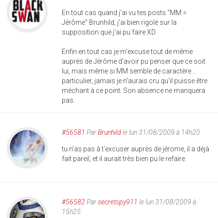
En tout cas quand j'ai vu tes posts "MM =
Jérôme" Brunhild, j'ai bien rigolé sur la
supposition que j'ai pu faire XD
Enfin en tout cas je m'excuse tout de même
auprès de Jérôme d'avoir pu penser que ce soit
lui, mais même si MM semble de caractère...
particulier, jamais je n'aurais cru qu'il puisse être
méchant à ce point. Son absence ne manquera
pas.
#56581
Par
Brunhild
le lun 31/08/2009 à 14h20
tu n'as pas à t'excuser auprès de jérome, il a déjà
fait pareil, et il aurait très bien pu le refaire.
#56582
Par
secretspy911
le lun 31/08/2009 à
15h25