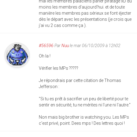
mal les membres palaciens parler piratage xD du
moins les membres d'aujourd'hui. et de toute
manière les membres pas sérieux se font éjecter
dès le départ avec les présentations (je crois que
j'ai vu 2 cas comme ça ).
#56596
Par
Nuu
le mar 06/10/2009 à 12h02
Oh la !
Vérifier les MPs ?????
Je répondrais par cette citation de Thomas
Jefferson :
"Si tu es prêt à sacrifier un peu de liberté pour te
sentir en sécurité, tu ne mérites ni l'une ni l'autre."
Non mais big brother is watching you. Les MPs
c'est privé, point. Dees mps ! Des lettres quoi !