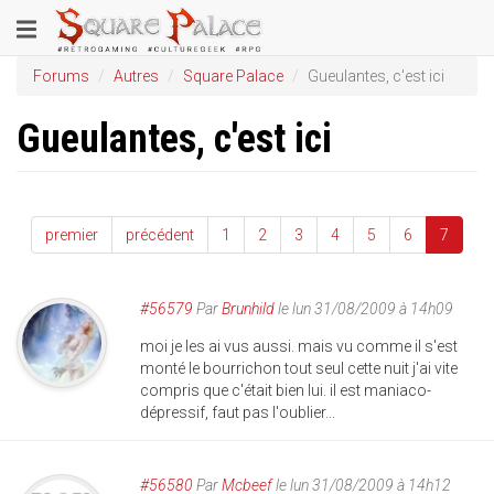
Aller
Toggle
au
contenu
navigation
Forums
Autres
Square Palace
Gueulantes, c'est ici
principal
Gueulantes, c'est ici
premier
précédent
1
2
3
4
5
6
7
#56579
Par
Brunhild
le lun 31/08/2009 à 14h09
moi je les ai vus aussi. mais vu comme il s'est
monté le bourrichon tout seul cette nuit j'ai vite
compris que c'était bien lui. il est maniaco-
dépressif, faut pas l'oublier...
#56580
Par
Mcbeef
le lun 31/08/2009 à 14h12