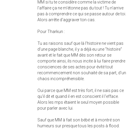
MM si tu te considère comme la victime de
l'affaire ça ne m'étonne pas du tout ! Tu n'arrive
pas à comprendre ce qui se passe autour de toi.
Alors arrête d'aggraver ton cas.
Pour Tharkun :
Tu as raisons sauf que là l'histoire ne vient pas
d'une page blanche, il y a déjà eu une "histoire"
avant et le fait que MM dès son retour se
comporte ainsi, ils nous incite à lui faire prendre
consciences de ses actes pour évité tout
recommencement non souhaité de sa part, d'un
chaos incompréhensible.
Oui parce que MM est très fort, il ne sais pas ce
qu'il dit et quand il en est conscient il l'efface.
Alors les mps étaient le seul moyen possible
pour parler avec lui.
Sauf que MM à fait son bébé et à montré son
humeurs sur presque tous les posts à flood.