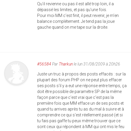
Qu'il revienne ou pas il est allé trop loin, il a
dépassé les limites, et pas qu'une fois.
Pour moi MM c'est finit, il peut revenir, je m'en
balance complétement. Je tend pas la joue
gauche quand on me tape sur la droite.
#56584
Par
Tharkun
le lun 31/08/2009 à 20h26
Juste un truc à propos des posts effacés : sur la
plupart des forum PHP on ne peut plus effacer
ses posts s'il y a eut une réponse entre temps, ça
doit être possible de paramétre SP de la même
façon parce que c'est vrai que c'est pas la
première fois que MM efface un de ses posts et
quand tu arrives après tu as du mal à suivre et à
comprendre ce qui s'est réellement passé (et si
tu fais pas gaffe tu peux même trouver que ce
sont ceux qui répondent à MM qui ont mis le feu