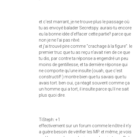
et c'est marrant, je ne trouve plus le passage où
tu as envoyé balader Secretspy. aurais-tu encore
eu la bonne idée d'effacer cette partie? parce que
non je ne l'ai pas rêvé.
et j'ai trouvé pire comme "crachage à la figure". le
premier truc que tu as reçu n'avait rien de ce que
tu dis, par contre ta réponse a engendré un peu
moins de gentillesse, et ta dernière réponse qui
ne comporte qu'une insulte (ouah, que c'est
constructif! ) montre bien que tu savais que tu
avais tort. ben oui, ça réagit souvent comme ça
un homme qui a tort, il insulte parce qu'il ne sait
plus quoi dire.
TiSteph: +1
effectivement sur un forum comme le nôtre il n'y
a guère besoin de vérifier les MP. et même, je vois