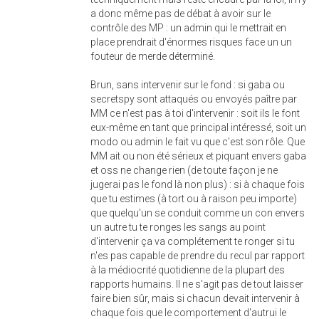
a donc même pas de débat à avoir sur le
contrôle des MP : un admin qui le mettrait en
place prendrait d'énormes risques face un un
fouteur de merde déterminé.
Brun, sans intervenir sur le fond : si gaba ou
secretspy sont attaqués ou envoyés paître par
MM ce n'est pas à toi d'intervenir : soit ils le font
eux-même en tant que principal intéressé, soit un
modo ou admin le fait vu que c'est son rôle. Que
MM ait ou non été sérieux et piquant envers gaba
et oss ne change rien (de toute façon je ne
jugerai pas le fond là non plus) : si à chaque fois
que tu estimes (à tort ou à raison peu importe)
que quelqu'un se conduit comme un con envers
un autre tu te ronges les sangs au point
d'intervenir ça va complétement te ronger si tu
n'es pas capable de prendre du recul par rapport
à la médiocrité quotidienne de la plupart des
rapports humains. Il ne s'agit pas de tout laisser
faire bien sûr, mais si chacun devait intervenir à
chaque fois que le comportement d'autrui le