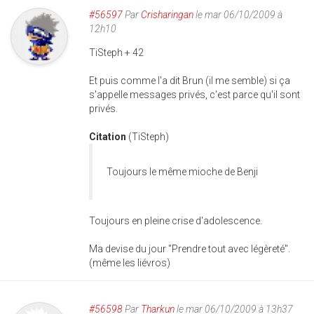
#56597
Par
Crisharingan
le mar 06/10/2009 à
12h10
TiSteph + 42
Et puis comme l'a dit Brun (il me semble) si ça
s'appelle messages privés, c'est parce qu'il sont
privés.
Citation
(TiSteph)
Toujours le même mioche de Benji
Toujours en pleine crise d'adolescence.
Ma devise du jour "Prendre tout avec légèreté".
(même les liévros)
#56598
Par
Tharkun
le mar 06/10/2009 à 13h37