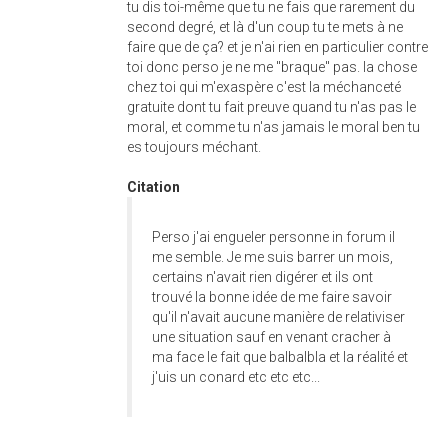
tu dis toi-même que tu ne fais que rarement du
second degré, et là d'un coup tu te mets à ne
faire que de ça? et je n'ai rien en particulier contre
toi donc perso je ne me "braque" pas. la chose
chez toi qui m'exaspère c'est la méchanceté
gratuite dont tu fait preuve quand tu n'as pas le
moral, et comme tu n'as jamais le moral ben tu
es toujours méchant.
Citation
Perso j'ai engueler personne in forum il
me semble. Je me suis barrer un mois,
certains n'avait rien digérer et ils ont
trouvé la bonne idée de me faire savoir
qu'il n'avait aucune manière de relativiser
une situation sauf en venant cracher à
ma face le fait que balbalbla et la réalité et
j'uis un conard etc etc etc...