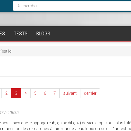
Formulaire
de
Rechercher
recherche
ES
TESTS
BLOGS
'est ici
2
3
4
5
6
7
suivant
dernier
07 à 20h30
e serait bien que le uppage (euh, ça se dit ça?) de vieux topic soit plus tolé
aires ou des remarques à faire sur de vieux topic on se dit : "arf est-ce