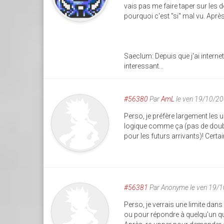
vais pas me faire taper sur les d
pourquoi c'est "si" mal vu. Aprè
Saeclum: Depuis que j'ai internet
interessant...
#56380
Par
AmL
le ven 19/10/2
Perso, je préfère largement les 
logique comme ça (pas de doubl
pour les futurs arrivants)! Certa
#56381
Par
Anonyme
le ven 19/
Perso, je verrais une limite dans
ou pour répondre à quelqu'un qui