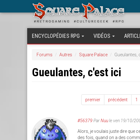
Aller
au
contenu
principal
ENCYCLOPÉDIES RPG
VIDÉOS
ARTICL
Forums
Autres
Square Palace
Gueulantes, c
Gueulantes, c'est ici
premier
précédent
1
#56379
Par
Nuu
le ven 19/10/20
Alors, je voulais juste dire que c
des fois, quand on a des comment