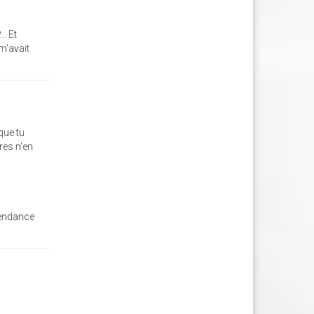
.. Et
 m'avait
que tu
res n'en
tendance