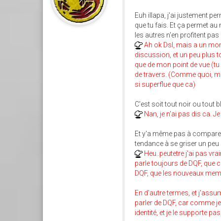
Euh illapa, j'ai justement p
que tu fais. Et ça permet au 
les autres n'en profitent pa
Ah ok Dsl, mais a un mome
discussion, et un peu plus t
que de mon point de vue (tu 
de travers. (Comme quoi, mo
si superflue que ca)
C'est soit tout noir ou tout 
Nan, je n'ai pas dis ca. Je
Et y'a même pas à comparer D
tendance à se griser un peu 
Heu..peutetre j'ai pas vr
parle toujours de DQF, que 
DQF, que les nouveaux membr
En d'autre termes, et j'assu
parler de DQF, car comme je l
identité, et je le supporte pa