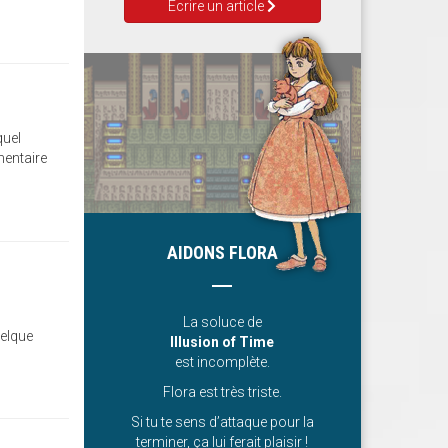
Ecrire un article
quel
mentaire
AIDONS FLORA
La soluce de
uelque
Illusion of Time
est incomplète.
Flora est très triste.
Si tu te sens d’attaque pour la
terminer, ça lui ferait plaisir !