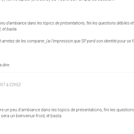
 peu d'ambiance dans les topics de présentations, fini les questions débiles 
, et basta.
tié arretez de les comparer, j'ai l'impression que SP perd son identité pour se f
a dire.
007 à 22h52
tre un peu d'ambiance dans les topics de présentations, fini les question
e sera un bienvenue froid, et basta.