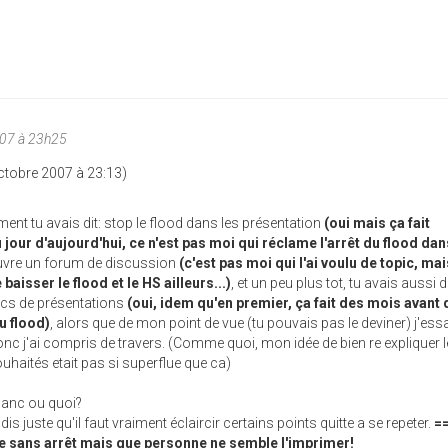
007 à 23h25
Octobre 2007 à 23:13)
nt tu avais dit: stop le flood dans les présentation
(oui mais ça fait
 jour d'aujourd'hui, ce n'est pas moi qui réclame l'arrêt du flood dan
ouvre un forum de discussion
(c'est pas moi qui l'ai voulu de topic, mais
 baisser le flood et le HS ailleurs...)
, et un peu plus tot, tu avais aussi d
pics de présentations
(oui, idem qu'en premier, ça fait des mois avant
u flood)
, alors que de mon point de vue (tu pouvais pas le deviner) j'ess
onc j'ai compris de travers. (Comme quoi, mon idée de bien re expliquer 
haités etait pas si superflue que ca)
blanc ou quoi?
 dis juste qu'il faut vraiment éclaircir certains points quitte a se repeter.
=
te sans arrêt mais que personne ne semble l'imprimer!