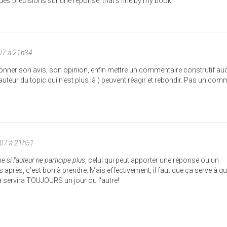
es précisions sur une réponse, that's fine by my book.
07 à 21h34
donner son avis, son opinion, enfin mettre un commentaire construtif au
auteur du topic qui n'est plus là ) peuvent réagir et rebondir. Pas un com
007 à 21h51
 si l'auteur ne participe plus
, celui qui peut apporter une réponse ou un
rès, c'est bon à prendre. Mais effectivement, il faut que ça serve à q
a servira TOUJOURS un jour ou l'autre!