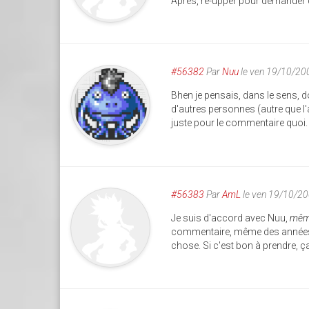
Après, re-upper pour demander d
#56382
Par
Nuu
le ven 19/10/20
Bhen je pensais, dans le sens, 
d'autres personnes (autre que l'
juste pour le commentaire quoi.
#56383
Par
AmL
le ven 19/10/2
Je suis d'accord avec Nuu,
même
commentaire, même des années ap
chose. Si c'est bon à prendre, ç