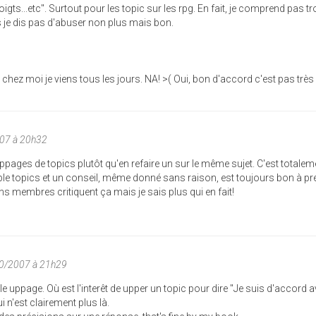
oigts...etc". Surtout pour les topic sur les rpg. En fait, je comprend pas t
s je dis pas d'abuser non plus mais bon.
 chez moi je viens tous les jours. NA! >( Oui, bon d'accord c'est pas très
007 à 20h32
uppages de topics plutôt qu'en refaire un sur le même sujet. C'est totalem
e topics et un conseil, même donné sans raison, est toujours bon à pr
ins membres critiquent ça mais je sais plus qui en fait!
10/2007 à 21h29
 le uppage. Où est l'interêt de upper un topic pour dire "Je suis d'accord a
 n'est clairement plus là.