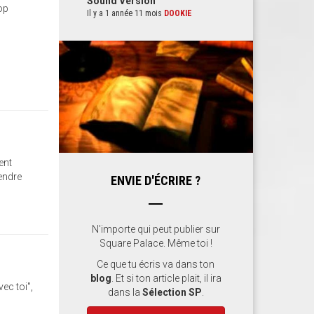
Sound Version
rop
Il y a 1 année 11 mois
DOOKIE
ent
endre
ENVIE D'ÉCRIRE ?
N'importe qui peut publier sur
Square Palace. Même toi !
Ce que tu écris va dans ton
blog
. Et si ton article plait, il ira
vec toi",
dans la
Sélection SP
.