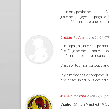
...ben on y perdra beaucoup... C'
justement, la joyeuse "pagaille" 
poussé à m'inscrire, une commu
#56386
Par
AmL
le ven 19/10/2
Euh illapa, j'ai justement permi
fais. Et ça permet au nouveau de 
profitent pas pour partir dans d
C'est soit tout noir ou tout blan
Et y'a même pas à comparer DQF e
à se griser un peu plus ces dern
#56387
Par
illapa
le ven 19/10/2
Citation
(AmL le Vendredi 19 Oc