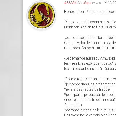
#56384
Par
illapa
le ven 19/10/2
Bonbonbon. Plusieures choses
-Xeno est arrivé avant moi sur l
Lionheart. (ah en fait je suis arr
-Je propose qu'on le fasse, ce 
Ca peut valoir le coup, et il y 
membres. Ca permettra peutetre 
-Je demande aussi qu'AmL expliq
les membres expliquent ce qu'il
les autres ont énnoncés. (si ca v
-Pour eux qui souhaitaient me 
*je floode dans les présentatio
*je fais des fautes de frappe
*je ne participe pas sur les topics
encore des forfaits comme ca) et 
fatigué(e) )
*comme je viens de le dire, je su
En revenche, je verrais bien Xen