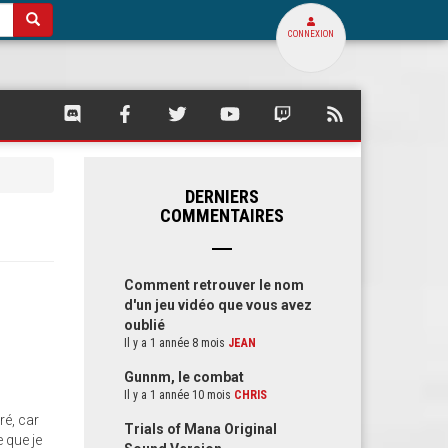
CONNEXION
SQUARE
SQUARE
SQUARE
SQUARE
SQUARE
FLUX
PALACE
PALACE
PALACE
PALACE
PALACE
RSS
SUR
SUR
SUR
SUR
SUR
DE
DISCORD
FACEBOOK
TWITTER
YOUTUBE
TWITCH
SQUARE
PALACE
DERNIERS
COMMENTAIRES
Comment retrouver le nom
d'un jeu vidéo que vous avez
oublié
Il y a 1 année 8 mois
JEAN
Gunnm, le combat
Il y a 1 année 10 mois
CHRIS
ré, car
Trials of Mana Original
 que je