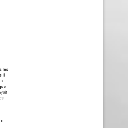
s les
 il
is
 que
ayait
les
=>