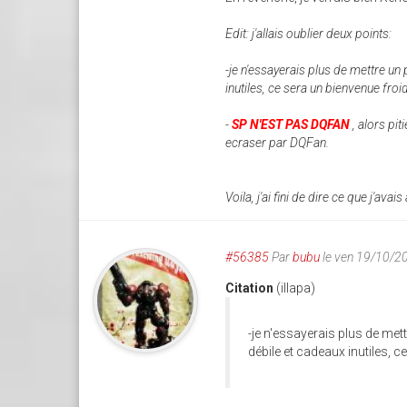
Edit: j'allais oublier deux points:
-je n'essayerais plus de mettre un
inutiles, ce sera un bienvenue froid
-
SP N'EST PAS DQFAN
, alors pi
ecraser par DQFan.
Voila, j'ai fini de dire ce que j'avais 
#56385
Par
bubu
le ven 19/10/2
Citation
(illapa)
-je n'essayerais plus de met
débile et cadeaux inutiles, c