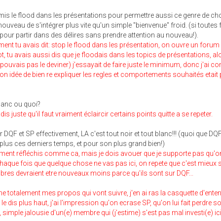
ermis le flood dans les présentations pour permettre aussi ce genre de c
nouveau de s'intégrer plus vite qu'un simple "bienvenue" froid. (si toutes 
s pour partir dans des délires sans prendre attention au nouveau!).
nt tu avais dit: stop le flood dans les présentation, on ouvre un forum
ot, tu avais aussi dis que je floodais dans les topics de présentations, al
pouvais pas le deviner) j'essayait de faire juste le minimum, donc j'ai c
n idée de bien re expliquer les regles et comportements souhaités etait
blanc ou quoi?
 dis juste qu'il faut vraiment éclaircir certains points quitte a se repeter.
QF et SP effectivement, LA c'est tout noir et tout blanc!!! (quoi que DQ
plus ces derniers temps, et pour son plus grand bien!)
aiment réfléchis comme ca, mais je dois avouer que je supporte pas qu'o
chaque fois que quelque chose ne vas pas ici, on repete que c'est mieux 
es devraient etre nouveaux moins parce qu'ils sont sur DQF...
me totalement mes propos qui vont suivre, j'en ai ras la casquette d'ente
e dis plus haut, j'ai l'impression qu'on ecrase SP, qu'on lui fait perdre s
s, simple jalousie d'un(e) membre qui (j'estime) s'est pas mal investi(e) ici