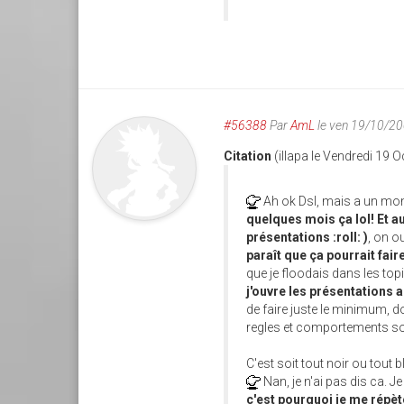
#56388
Par
AmL
le ven 19/10/2
Citation
(illapa le Vendredi 19 
Ah ok Dsl, mais a un mome
quelques mois ça lol! Et au
présentations :roll: )
, on 
paraît que ça pourrait faire
que je floodais dans les to
j'ouvre les présentations a
de faire juste le minimum, d
regles et comportements sou
C'est soit tout noir ou tout 
Nan, je n'ai pas dis ca. Je
c'est pourquoi je me répè