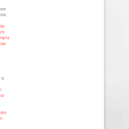
hose
fois
 de
ors
ompris
 pas
F a
n
sur
ndre
on
.