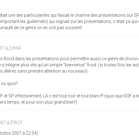
était une des particularités qui faisait le charme des présentations sur SP.
(important les guillemets) qui regnait sur les présentations, c'était ça qui
nauté de ce genre on en voit pas souvent!
007 à 22h54
s le flood dans les présentations pour permettre aussi ce genre de chose 
s'intégrer plus vite qu'un simple "bienvenue" froid. (si toutes fois les aut
es délires sans prendre attention au nouveau!).
c ou quoi?
t SP effectivement, LA c'est tout noir et tout blanc!!! (quoi que DQF a 
iers temps, et pour son plus grand bien!)
007 à 23h13
tobre 2007 à 22:54)