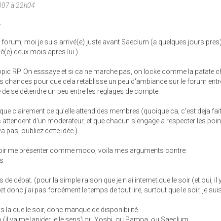
007 à 22h04
:
e forum, moi je suis arrivé(e) juste avant Saeclum (a quelques jours pres)
ivé(e) deux mois apres lui.)
topic RP. On esssaye et si ca ne marche pas, on locke comme la patate 
a des chances pour que cela retablisse un peu d'ambiance sur le forum entr
de se détendre un peu entre les reglages de compte.
ue clairement ce qu'elle attend des membres (quoique ca, c'est deja fait
s attendent d'un moderateur, et que chacun s'engage a respecter les poi
a pas, oubliez cette idée.)
voir me présenter comme modo, voila mes arguments contre:
ns
 de débat. (pour la simple raison que je n'ai internet que le soir (et oui, il 
donc j'ai pas forcément le temps de tout lire, surtout que le soir, je sui
is la que le soir, donc manque de disponibilité.
o (il va me lapider je le sens) ou Yoshi, ou Pampa, ou Saeclum.