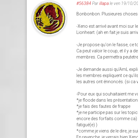
#56384
Par
illapa
le ven 19/10/2
Bonbonbon. Plusieures choses
-Xeno est arrivé avant moi sur l
Lionheart. (ah en fait je suis arr
-Je propose qu'on le fasse, ce 
Ca peut valoir le coup, et il y 
membres. Ca permettra peutetre 
-Je demande aussi qu'AmL expliq
les membres expliquent ce qu'il
les autres ont énnoncés. (si ca v
-Pour eux qui souhaitaient me 
*je floode dans les présentatio
*je fais des fautes de frappe
*je ne participe pas sur les topics
encore des forfaits comme ca) et 
fatigué(e) )
*comme je viens de le dire, je su
En revenche, je verrais bien Xen