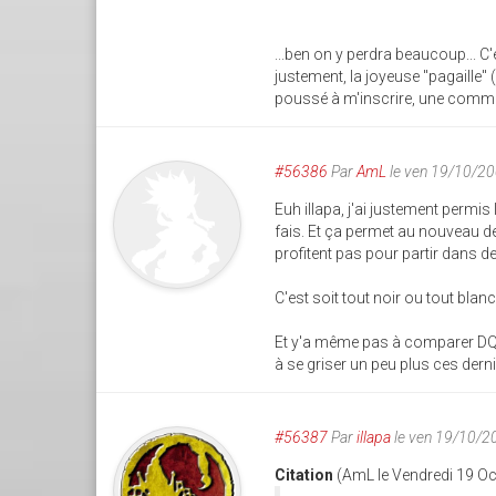
...ben on y perdra beaucoup... C'
justement, la joyeuse "pagaille" 
poussé à m'inscrire, une commu
#56386
Par
AmL
le ven 19/10/2
Euh illapa, j'ai justement permi
fais. Et ça permet au nouveau de 
profitent pas pour partir dans d
C'est soit tout noir ou tout blan
Et y'a même pas à comparer DQF e
à se griser un peu plus ces dern
#56387
Par
illapa
le ven 19/10/2
Citation
(AmL le Vendredi 19 Oc