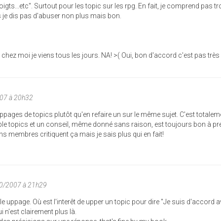
oigts...etc". Surtout pour les topic sur les rpg. En fait, je comprend pas t
s je dis pas d'abuser non plus mais bon.
 chez moi je viens tous les jours. NA! >( Oui, bon d'accord c'est pas très
007 à 20h32
uppages de topics plutôt qu'en refaire un sur le même sujet. C'est totalem
e topics et un conseil, même donné sans raison, est toujours bon à pr
ins membres critiquent ça mais je sais plus qui en fait!
10/2007 à 21h29
 le uppage. Où est l'interêt de upper un topic pour dire "Je suis d'accord a
 n'est clairement plus là.