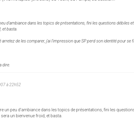
 peu d'ambiance dans les topics de présentations, fini les questions débiles 
, et basta.
tié arretez de les comparer, j'ai l'impression que SP perd son identité pour se f
a dire.
007 à 22h52
tre un peu d'ambiance dans les topics de présentations, fini les question
e sera un bienvenue froid, et basta.