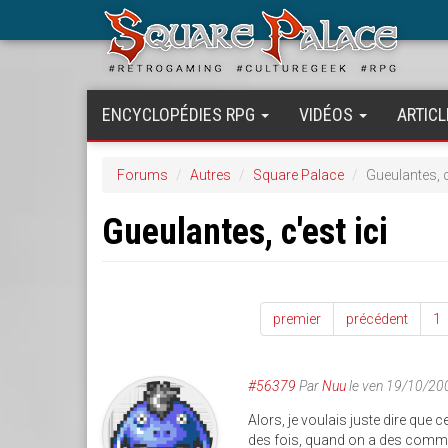
Aller
au
contenu
principal
ENCYCLOPÉDIES RPG
VIDÉOS
ARTICL
Forums
Autres
Square Palace
Gueulantes, c
Gueulantes, c'est ici
premier
précédent
1
#56379
Par
Nuu
le ven 19/10/20
Alors, je voulais juste dire que c
des fois, quand on a des comment