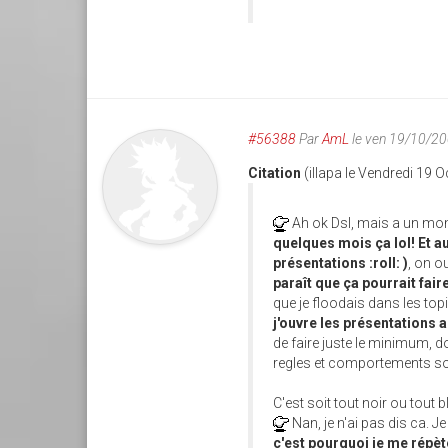
#56388
Par
AmL
le ven 19/10/2
Citation
(illapa le Vendredi 19 
Ah ok Dsl, mais a un mome
quelques mois ça lol! Et au
présentations :roll: )
, on 
paraît que ça pourrait faire
que je floodais dans les to
j'ouvre les présentations a
de faire juste le minimum, d
regles et comportements sou
C'est soit tout noir ou tout 
Nan, je n'ai pas dis ca. Je
c'est pourquoi je me répè