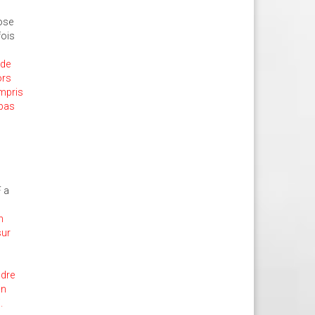
hose
fois
 de
ors
ompris
 pas
F a
n
sur
ndre
on
.