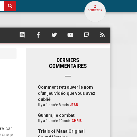
CONNEXION
SQUARE
SQUARE
SQUARE
SQUARE
SQUARE
FLUX
PALACE
PALACE
PALACE
PALACE
PALACE
RSS
SUR
SUR
SUR
SUR
SUR
DE
DISCORD
FACEBOOK
TWITTER
YOUTUBE
TWITCH
SQUARE
PALACE
DERNIERS
COMMENTAIRES
Comment retrouver le nom
d'un jeu vidéo que vous avez
oublié
Il y a 1 année 8 mois
JEAN
Gunnm, le combat
Il y a 1 année 10 mois
CHRIS
ré, car
Trials of Mana Original
 que je