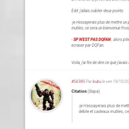
Edit: j'allais oublier deux points:
-je n'essayerais plus de mettre un
inutiles, ce sera un bienvenue froid
-
SP N'EST PAS DQFAN
, alors pi
ecraser par DQFan.
Voila, j'ai fini de dire ce que j'avais 
#56385
Par
bubu
le ven 19/10/2
Citation
(illapa)
-je n'essayerais plus de met
débile et cadeaux inutiles, c