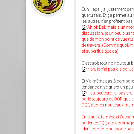
Euh illapa, j'ai justement p
que tu fais. Et ça permet au 
les autres n'en profitent pa
Ah ok Dsl, mais a un mome
discussion, et un peu plus t
que de mon point de vue (tu 
de travers. (Comme quoi, mo
si superflue que ca)
C'est soit tout noir ou tout 
Nan, je n'ai pas dis ca. Je
Et y'a même pas à comparer D
tendance à se griser un peu 
Heu..peutetre j'ai pas vr
parle toujours de DQF, que 
DQF, que les nouveaux membr
En d'autre termes, et j'assu
parler de DQF, car comme je l
identité, et je le supporte pa