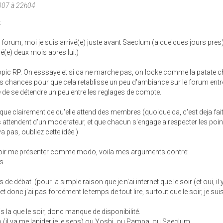
007 à 22h04
:
e forum, moi je suis arrivé(e) juste avant Saeclum (a quelques jours pres)
ivé(e) deux mois apres lui.)
topic RP. On esssaye et si ca ne marche pas, on locke comme la patate 
a des chances pour que cela retablisse un peu d'ambiance sur le forum entr
de se détendre un peu entre les reglages de compte.
ue clairement ce qu'elle attend des membres (quoique ca, c'est deja fait
s attendent d'un moderateur, et que chacun s'engage a respecter les poi
a pas, oubliez cette idée.)
voir me présenter comme modo, voila mes arguments contre:
ns
 de débat. (pour la simple raison que je n'ai internet que le soir (et oui, il 
donc j'ai pas forcément le temps de tout lire, surtout que le soir, je sui
is la que le soir, donc manque de disponibilité.
o (il va me lapider je le sens) ou Yoshi, ou Pampa, ou Saeclum.