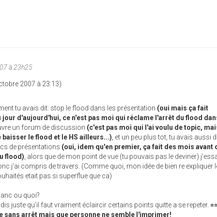
007 à 23h25
Octobre 2007 à 23:13)
nt tu avais dit: stop le flood dans les présentation
(oui mais ça fait
 jour d'aujourd'hui, ce n'est pas moi qui réclame l'arrêt du flood dan
ouvre un forum de discussion
(c'est pas moi qui l'ai voulu de topic, mais
 baisser le flood et le HS ailleurs...)
, et un peu plus tot, tu avais aussi d
pics de présentations
(oui, idem qu'en premier, ça fait des mois avant
u flood)
, alors que de mon point de vue (tu pouvais pas le deviner) j'ess
onc j'ai compris de travers. (Comme quoi, mon idée de bien re expliquer 
haités etait pas si superflue que ca)
blanc ou quoi?
 dis juste qu'il faut vraiment éclaircir certains points quitte a se repeter.
=
te sans arrêt mais que personne ne semble l'imprimer!