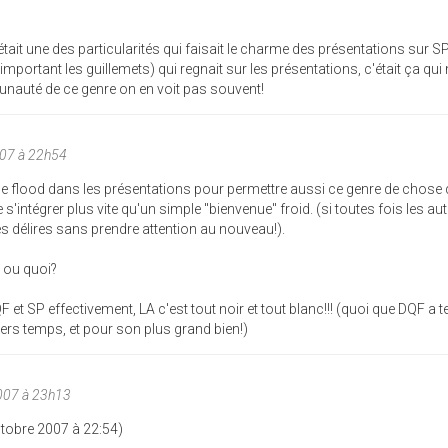
était une des particularités qui faisait le charme des présentations sur SP.
(important les guillemets) qui regnait sur les présentations, c'était ça qui
nauté de ce genre on en voit pas souvent!
007 à 22h54
s le flood dans les présentations pour permettre aussi ce genre de chose 
s'intégrer plus vite qu'un simple "bienvenue" froid. (si toutes fois les aut
es délires sans prendre attention au nouveau!).
c ou quoi?
t SP effectivement, LA c'est tout noir et tout blanc!!! (quoi que DQF a 
iers temps, et pour son plus grand bien!)
007 à 23h13
tobre 2007 à 22:54)