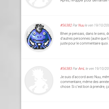
Après, re-upper pour demander d
#56382
Par
Nuu
le ven 19/10/20
Bhen je pensais, dans le sens, 
d'autres personnes (autre que l'
juste pour le commentaire quoi.
#56383
Par
AmL
le ven 19/10/2
Je suis d'accord avec Nuu,
même
commentaire, même des années ap
chose. Si c'est bon à prendre, ç