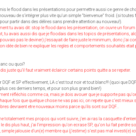
ermis le flood dans les présentations pour permettre aussi ce genre de c
nouveau de s'intégrer plus vite qu'un simple "bienvenue" froid. (si toutes 
s pour partir dans des délires sans prendre attention au nouveau!).
nt tu avais dit: stop le flood dans les présentation, on ouvre un forum
ot, tu avais aussi dis que je floodais dans les topics de présentations, al
pouvais pas le deviner) j'essayait de faire juste le minimum, donc j'ai c
n idée de bien re expliquer les regles et comportements souhaités etait
blanc ou quoi?
 dis juste qu'il faut vraiment éclaircir certains points quitte a se repeter.
QF et SP effectivement, LA c'est tout noir et tout blanc!!! (quoi que DQ
plus ces derniers temps, et pour son plus grand bien!)
aiment réfléchis comme ca, mais je dois avouer que je supporte pas qu'o
chaque fois que quelque chose ne vas pas ici, on repete que c'est mieux 
es devraient etre nouveaux moins parce qu'ils sont sur DQF...
me totalement mes propos qui vont suivre, j'en ai ras la casquette d'ente
e dis plus haut, j'ai l'impression qu'on ecrase SP, qu'on lui fait perdre s
s, simple jalousie d'un(e) membre qui (j'estime) s'est pas mal investi(e) ici