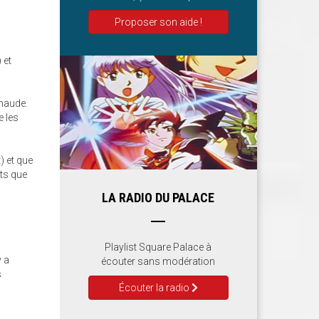
Proposer son aide !
 et
chaude.
e les
) et que
nts que
LA RADIO DU PALACE
Playlist Square Palace à
y a
écouter sans modération
s
Écouter la radio