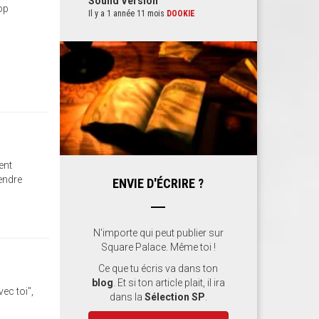
Sound Version
rop
Il y a 1 année 11 mois
DOOKIE
ent
endre
ENVIE D'ÉCRIRE ?
N'importe qui peut publier sur
Square Palace. Même toi !
Ce que tu écris va dans ton
blog
. Et si ton article plait, il ira
vec toi",
dans la
Sélection SP
.