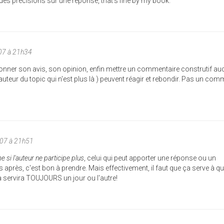
es précisions sur une réponse, that's fine by my book.
07 à 21h34
donner son avis, son opinion, enfin mettre un commentaire construtif au
auteur du topic qui n'est plus là ) peuvent réagir et rebondir. Pas un com
007 à 21h51
 si l'auteur ne participe plus
, celui qui peut apporter une réponse ou un
rès, c'est bon à prendre. Mais effectivement, il faut que ça serve à q
a servira TOUJOURS un jour ou l'autre!