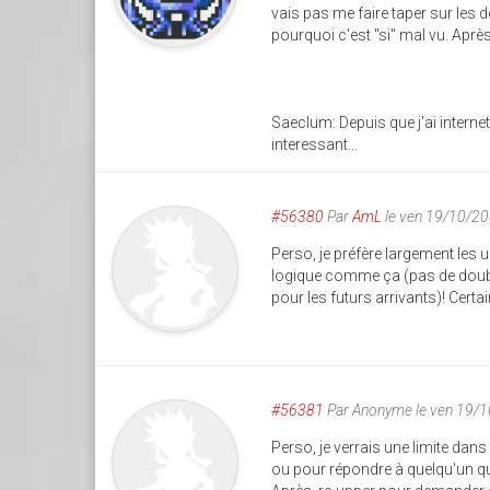
vais pas me faire taper sur les d
pourquoi c'est "si" mal vu. Aprè
Saeclum: Depuis que j'ai internet
interessant...
#56380
Par
AmL
le ven 19/10/2
Perso, je préfère largement les 
logique comme ça (pas de doubl
pour les futurs arrivants)! Certa
#56381
Par
Anonyme
le ven 19/
Perso, je verrais une limite dans
ou pour répondre à quelqu'un qui