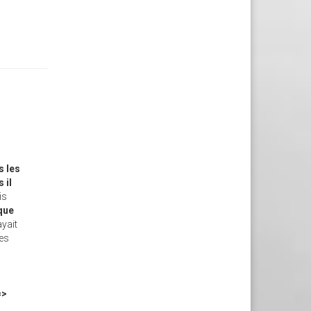
s les
 il
is
 que
ayait
les
=>