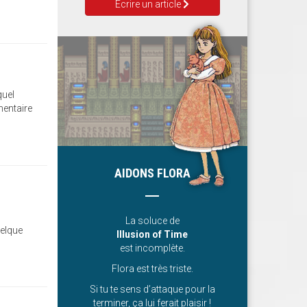
Ecrire un article
quel
mentaire
AIDONS FLORA
La soluce de
uelque
Illusion of Time
est incomplète.
Flora est très triste.
Si tu te sens d’attaque pour la
terminer, ça lui ferait plaisir !