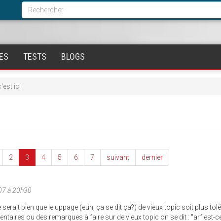
Formulaire
de
Rechercher
recherche
ES
TESTS
BLOGS
'est ici
2
3
4
5
6
7
suivant
dernier
07 à 20h30
e serait bien que le uppage (euh, ça se dit ça?) de vieux topic soit plus tolé
aires ou des remarques à faire sur de vieux topic on se dit : "arf est-ce