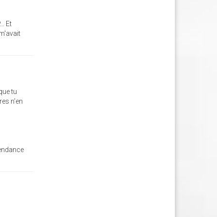
.. Et
 m'avait
que tu
res n'en
tendance