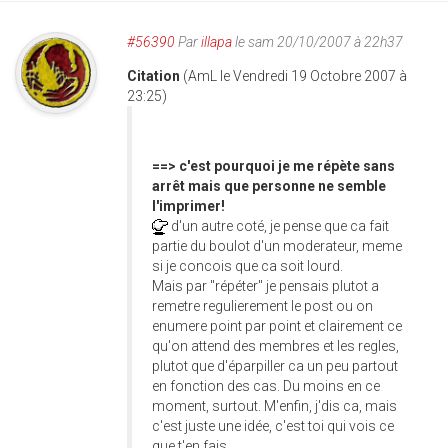
#56390
Par
illapa
le sam 20/10/2007 à 22h37
Citation
(AmL le Vendredi 19 Octobre 2007 à
23:25)
==> c'est pourquoi je me répète sans
arrêt mais que personne ne semble
l'imprimer!
d'un autre coté, je pense que ca fait
partie du boulot d'un moderateur, meme
si je concois que ca soit lourd.
Mais par "répéter" je pensais plutot a
remetre regulierement le post ou on
enumere point par point et clairement ce
qu'on attend des membres et les regles,
plutot que d'éparpiller ca un peu partout
en fonction des cas. Du moins en ce
moment, surtout. M'enfin, j'dis ca, mais
c'est juste une idée, c'est toi qui vois ce
que t'en fais.