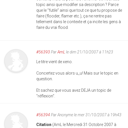
topic ainsi que modifier sa description ? Parce
que le "futile" ainsi que tout ce que tu propose de
faire (flooder, flamer etc.), ça ne rentre pas
tellement dans le contexte et ça incite les gens à
faire du vrai flood.
#56393
Par
AmL
le dim 21/10/2007 à 11h23
Le titre vient de xeno.
Concertez vous alors u_u! Mais sur le topic en
question.
Et sachez que vous avez DEJA un topic de
"réflexion".
#56394
Par
Anonyme
le mer 31/10/2007 à 19h43
Citation
(AmL le Mercredi 31 Octobre 2007 à