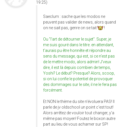
19:25)
Saeclum : sache que les modos ne
peuvent pas valider de news, alors quand
on ne sait pas, genre on se tait
!
Ou "l'art de détourner le sujet". Super, je
me suis gouré dans le titre. en attendant,
t'aurais pu être honnête et répondre au
sens du message, qui est, si ce n'est pas
de le mettre modo, alors admin! J'veux
dire, il est là depuis combien de temps,
Yoshi? Le début? Presque? Alors, scoop,
si on lui confie le potentiel de provoquer
des dommages sur le site, il ne le fera pas
forcément.
Et NON le thème du site n'évoluera PAS! Il
parle de jv oldschool un point c'est tout!
Alors arrêtez de vouloir tout changer, y'a
même pas moyen! Foutez le boxon autre
part au lieu de vous acharner sur SP!