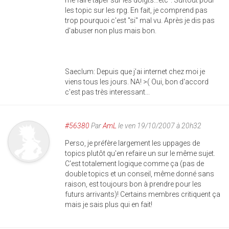
me faire taper sur les doigts...etc". Surtout pour
les topic sur les rpg. En fait, je comprend pas
trop pourquoi c'est "si" mal vu. Après je dis pas
d'abuser non plus mais bon.
Saeclum: Depuis que j'ai internet chez moi je
viens tous les jours. NA! >( Oui, bon d'accord
c'est pas très interessant...
#56380
Par
AmL
le ven 19/10/2007 à 20h32
Perso, je préfère largement les uppages de
topics plutôt qu'en refaire un sur le même sujet.
C'est totalement logique comme ça (pas de
double topics et un conseil, même donné sans
raison, est toujours bon à prendre pour les
futurs arrivants)! Certains membres critiquent ça
mais je sais plus qui en fait!