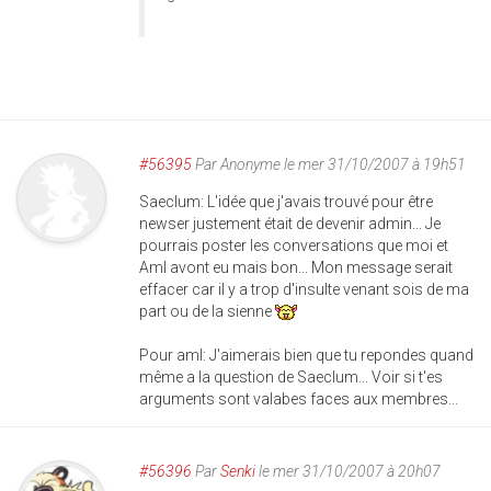
#56395
Par
Anonyme
le mer 31/10/2007 à 19h51
Saeclum: L'idée que j'avais trouvé pour être
newser justement était de devenir admin... Je
pourrais poster les conversations que moi et
Aml avont eu mais bon... Mon message serait
effacer car il y a trop d'insulte venant sois de ma
part ou de la sienne
Pour aml: J'aimerais bien que tu repondes quand
même a la question de Saeclum... Voir si t'es
arguments sont valabes faces aux membres...
#56396
Par
Senki
le mer 31/10/2007 à 20h07