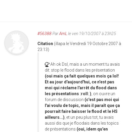
#56388
Par
AmL
le ven 19/10/2007 à 23h25
Citation
(illapa le Vendredi 19 Octobre 2007 à
23:13)
Ah ok Dsl, mais a un moment tu avais
dit: stop le flood dans les présentation
(oui mais ça fait quelques mois ça lol!
Et au jour d'aujourd'hui, ce n'est pas
moi qui réclame l'arrêt du flood dans
les présentations :roll: )
, on ouvre un
forum de discussion
(c'est pas moi qui
l'ai voulu de topic, mais il paraît que ça
pourrait faire baisser le flood et le HS
ailleurs...)
, et un peu plus tot, tu avais
aussi dis que je floodais dans les topics
de présentations
(oui, idem qu'en