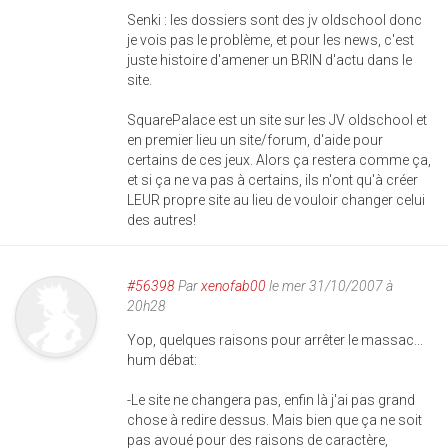
Senki : les dossiers sont des jv oldschool donc
je vois pas le problème, et pour les news, c'est
juste histoire d'amener un BRIN d'actu dans le
site.
SquarePalace est un site sur les JV oldschool et
en premier lieu un site/forum, d'aide pour
certains de ces jeux. Alors ça restera comme ça,
et si ça ne va pas à certains, ils n'ont qu'à créer
LEUR propre site au lieu de vouloir changer celui
des autres!
#56398
Par
xenofab00
le mer 31/10/2007 à
20h28
Yop, quelques raisons pour arrêter le massac...
hum débat:
-Le site ne changera pas, enfin là j'ai pas grand
chose à redire dessus. Mais bien que ça ne soit
pas avoué pour des raisons de caractère,