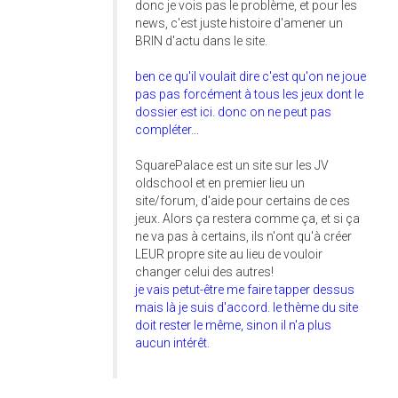
donc je vois pas le problème, et pour les
news, c'est juste histoire d'amener un
BRIN d'actu dans le site.
ben ce qu'il voulait dire c'est qu'on ne joue
pas pas forcément à tous les jeux dont le
dossier est ici. donc on ne peut pas
compléter...
SquarePalace est un site sur les JV
oldschool et en premier lieu un
site/forum, d'aide pour certains de ces
jeux. Alors ça restera comme ça, et si ça
ne va pas à certains, ils n'ont qu'à créer
LEUR propre site au lieu de vouloir
changer celui des autres!
je vais petut-être me faire tapper dessus
mais là je suis d'accord. le thème du site
doit rester le même, sinon il n'a plus
aucun intérêt.