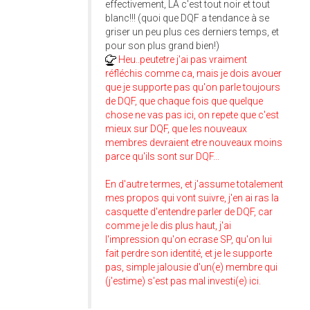
effectivement, LA c'est tout noir et tout
blanc!!! (quoi que DQF a tendance à se
griser un peu plus ces derniers temps, et
pour son plus grand bien!)
Heu..peutetre j'ai pas vraiment
réfléchis comme ca, mais je dois avouer
que je supporte pas qu'on parle toujours
de DQF, que chaque fois que quelque
chose ne vas pas ici, on repete que c'est
mieux sur DQF, que les nouveaux
membres devraient etre nouveaux moins
parce qu'ils sont sur DQF...
En d'autre termes, et j'assume totalement
mes propos qui vont suivre, j'en ai ras la
casquette d'entendre parler de DQF, car
comme je le dis plus haut, j'ai
l'impression qu'on ecrase SP, qu'on lui
fait perdre son identité, et je le supporte
pas, simple jalousie d'un(e) membre qui
(j'estime) s'est pas mal investi(e) ici.