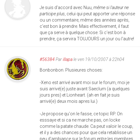
Je suis d'accord avec Nuu,
même si l'auteur ne
participe plus
, celui qui peut apporter une réponse
ou un commentaire, même des années après,
c'est bon à prendre. Mais effectivement, il faut
que ça serve à quelque chose. Si c'est bon à
prendre, ça servira TOUJOURS un jour ou l'autre!
#56384
Par
illapa
le ven 19/10/2007 à 22h04
Bonbonbon. Plusieures choses:
-Xeno est arrivé avant moi sur le forum, moi je
suis arrivé(e) juste avant Saeclum (a quelques
jours pres) et Lionheart. (ah en fait je suis
arrivé(e) deux mois apres lui.)
-Je propose qu'on le fasse, ce topic RP. On
esssaye et si ca ne marche pas, on locke
comme la patate chaude. Ca peut valoir le coup,
et il y a des chances pour que cela retablisse un
peu d'ambiance sur le forum entre les membres.