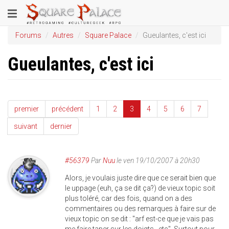
Aller
Toggle
au
contenu
navigation
Forums
Autres
Square Palace
Gueulantes, c'est ici
principal
Gueulantes, c'est ici
premier
précédent
1
2
3
4
5
6
7
suivant
dernier
#56379
Par
Nuu
le ven 19/10/2007 à 20h30
Alors, je voulais juste dire que ce serait bien que
le uppage (euh, ça se dit ça?) de vieux topic soit
plus toléré, car des fois, quand on a des
commentaires ou des remarques à faire sur de
vieux topic on se dit : "arf est-ce que je vais pas