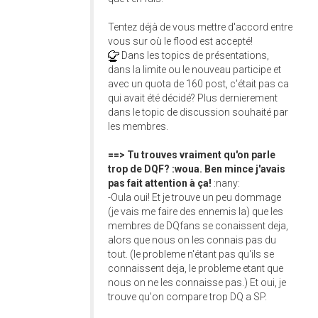
Tentez déjà de vous mettre d'accord entre
vous sur où le flood est accepté!
Dans les topics de présentations,
dans la limite ou le nouveau participe et
avec un quota de 160 post, c'était pas ca
qui avait été décidé? Plus dernierement
dans le topic de discussion souhaité par
les membres.
==> Tu trouves vraiment qu'on parle
trop de DQF? :woua. Ben mince j'avais
pas fait attention à ça!
:nany:
-Oula oui! Et je trouve un peu dommage
(je vais me faire des ennemis la) que les
membres de DQfans se conaissent deja,
alors que nous on les connais pas du
tout. (le probleme n'étant pas qu'ils se
connaissent deja, le probleme etant que
nous on ne les connaisse pas.) Et oui, je
trouve qu'on compare trop DQ a SP.