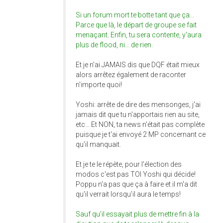
Si un forum mort te botte tant que ça...
Parce que là, le départ de groupe se fait
menaçant. Enfin, tu sera contente, y'aura
plus de flood, ni... de rien.
Et je n'ai JAMAIS dis que DQF était mieux
alors arrêtez également de raconter
n'importe quoi!
Yoshi: arrête de dire des mensonges, j'ai
jamais dit que tu n'apportais rien au site,
etc... Et NON, ta news n'était pas complète
puisque je t'ai envoyé 2 MP concernant ce
qu'il manquait.
Et je te le répète, pour l'élection des
modos c'est pas TOI Yoshi qui décide!
Poppu n'a pas que ça à faire et il m'a dit
qu'il verrait lorsqu'il aura le temps!
Sauf qu'il essayait plus de mettre fin à la