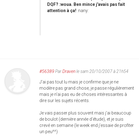
DQF? :woua. Ben mince j'avais pas fait
attention à ça!
:nany:
#56389
Par
Draven
le sam 20/10/2007 à 21h54
J'ai pas tout lu mais je confirme que je ne
modère pas grand chose, je passe régulièrement
mais je n'ai pas eu de choses intéressantes à
dire sur les sujets récents.
Je vais passer plus souvent mais j'ai beaucoup
de boulot (dernière année d'étude), et je suis
crevé en semaine (le week end j'essaie de profiter
un peu^^)