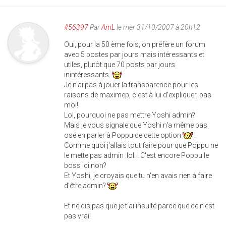
#56397
Par
AmL
le mer 31/10/2007 à 20h12
Oui, pour la 50 ème fois, on préfère un forum
avec 5 postes par jours mais intéressants et
utiles, plutôt que 70 posts par jours
inintéressants.
Je n'ai pas à jouer la transparence pour les
raisons de maximep, c'est à lui d'expliquer, pas
moi!
Lol, pourquoi ne pas mettre Yoshi admin?
Mais je vous signale que Yoshi n'a même pas
osé en parler à Poppu de cette option
!
Comme quoi j'allais tout faire pour que Poppu ne
le mette pas admin :lol: ! C'est encore Poppu le
boss ici non?
Et Yoshi, je croyais que tu n'en avais rien à faire
d'être admin?
Et ne dis pas que je t'ai insulté parce que ce n'est
pas vrai!