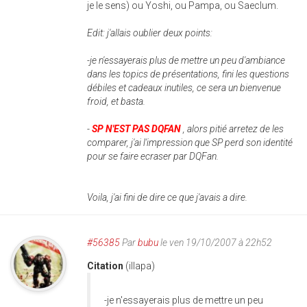
je le sens) ou Yoshi, ou Pampa, ou Saeclum.
Edit: j'allais oublier deux points:
-je n'essayerais plus de mettre un peu d'ambiance
dans les topics de présentations, fini les questions
débiles et cadeaux inutiles, ce sera un bienvenue
froid, et basta.
-
SP N'EST PAS DQFAN
, alors pitié arretez de les
comparer, j'ai l'impression que SP perd son identité
pour se faire ecraser par DQFan.
Voila, j'ai fini de dire ce que j'avais a dire.
#56385
Par
bubu
le ven 19/10/2007 à 22h52
Citation
(illapa)
-je n'essayerais plus de mettre un peu