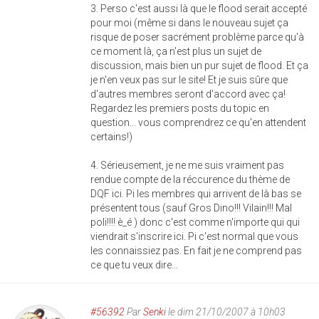
3. Perso c'est aussi là que le flood serait accepté
pour moi (même si dans le nouveau sujet ça
risque de poser sacrément problème parce qu'à
ce moment là, ça n'est plus un sujet de
discussion, mais bien un pur sujet de flood. Et ça
je n'en veux pas sur le site! Et je suis sûre que
d'autres membres seront d'accord avec ça!
Regardez les premiers posts du topic en
question... vous comprendrez ce qu'en attendent
certains!)
4. Sérieusement, je ne me suis vraiment pas
rendue compte de la réccurence du thème de
DQF ici. Pi les membres qui arrivent de là bas se
présentent tous (sauf Gros Dino!!! Vilain!!! Mal
poli!!!! è_é ) donc c'est comme n'importe qui qui
viendrait s'inscrire ici. Pi c'est normal que vous
les connaissiez pas. En fait je ne comprend pas
ce que tu veux dire...
#56392
Par
Senki
le dim 21/10/2007 à 10h03