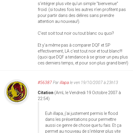
s'intégrer plus vite qu'un simple "bienvenue"
froid. (si toutes fois les autres n'en profitent pas
pour partir dans des délires sans prendre
attention au nouveau!).
C'est soit tout noir ou tout blanc ou quoi?
Et y'a même pas à comparer DQF et SP
effectivement, LA c'est tout noir et tout blanc!!!
(quoi que DQF a tendance à se griser un peu plus
ces derniers temps, et pour son plus grand bien!)
#56387
Par
illapa
le ven 19/10/2007 à 23h13
Citation
(AmL le Vendredi 19 Octobre 2007 à
22:54)
Euh illapa, j'ai justement permis le flood
dans les présentations pour permettre
aussi ce genre de chose que tu fais. Et ça
permet au nouveau de s'intégrer plus vite