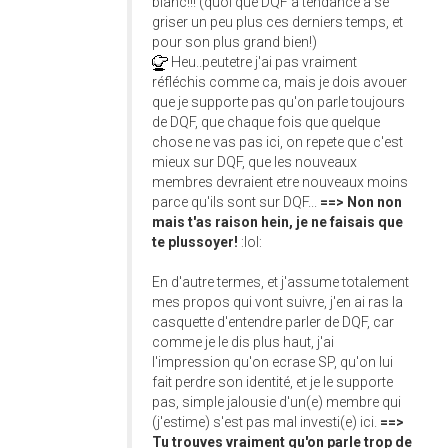
blanc!!! (quoi que DQF a tendance à se
griser un peu plus ces derniers temps, et
pour son plus grand bien!)
Heu..peutetre j'ai pas vraiment
réfléchis comme ca, mais je dois avouer
que je supporte pas qu'on parle toujours
de DQF, que chaque fois que quelque
chose ne vas pas ici, on repete que c'est
mieux sur DQF, que les nouveaux
membres devraient etre nouveaux moins
parce qu'ils sont sur DQF...
==> Non non
mais t'as raison hein, je ne faisais que
te plussoyer!
:lol:
En d'autre termes, et j'assume totalement
mes propos qui vont suivre, j'en ai ras la
casquette d'entendre parler de DQF, car
comme je le dis plus haut, j'ai
l'impression qu'on ecrase SP, qu'on lui
fait perdre son identité, et je le supporte
pas, simple jalousie d'un(e) membre qui
(j'estime) s'est pas mal investi(e) ici.
==>
Tu trouves vraiment qu'on parle trop de