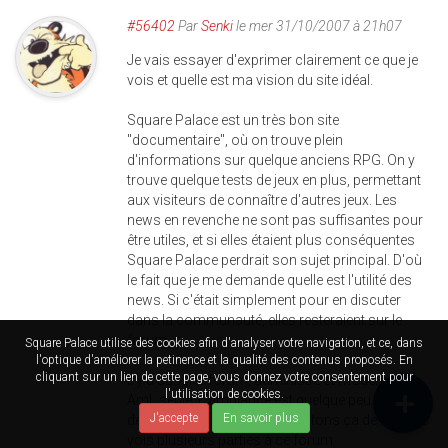
#56402
Par
Senki
le mer 31/10/2007 à 21h07
Je vais essayer d'exprimer clairement ce que je
vois et quelle est ma vision du site idéal.
Square Palace est un très bon site
"documentaire", où on trouve plein
d'informations sur quelque anciens RPG. On y
trouve quelque tests de jeux en plus, permettant
aux visiteurs de connaître d'autres jeux. Les
news en revenche ne sont pas suffisantes pour
être utiles, et si elles étaient plus conséquentes
Square Palace perdrait son sujet principal. D'où
le fait que je me demande quelle est l'utilité des
news. Si c'était simplement pour en discuter
dans la communauté, elles resteraient sur le
forum.
Square Palace utilise des cookies afin d'analyser votre navigation, et ce, dans
l'optique d'améliorer la petinence et la qualité des contenus proposés. En
cliquant sur un lien de cette page, vous donnez votre consentement pour
Il y a aussi le forum, administré et modérée par
l'utilisation de cookies.
AmL seule. L'ambiance est quelque peu altéré par
J'accepte
En savoir plus
des querelles mais bon ... mettons ça de côté. Je
vois plusieurs parties à ce forum :