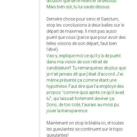
dicution que de te relancer là-dessus.
Mais bien sûr, tu lui saute dessus.
Dernière chose pour xeno et Saeclum,
stop les conclusions à deux balles sur le
départ de maximep. Il n'est pas aussi
puéril que vous (parce que pour avoir des
telles visions de son départ, faut bien
l'être!).
Vas-y, explique moi ce qu'il y'a de puéril
dans ma vision de son retrait de
candidature? Tu remarqueras de plus que
je n'ait jamais dit que j'était d'accord. J'ai
même présenté ça comme étant une
hypothèse. Faut dire que t'a employé des
propos "comme quoi après ce qu'il avait
lu", qui laissait fortement deviner ça.
Donc, de ton coté, t'aurais au mois pu
jouer la transparence.
Maintenant on stop le blabla ici, et toutes
les gueulantes se continuent sur le topic
gueulantes!