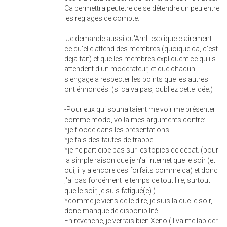
Ca permettra peutetre de se détendre un peu entre
les reglages de compte.
-Je demande aussi qu'AmL explique clairement
ce qu'elle attend des membres (quoique ca, c'est
deja fait) et que les membres expliquent ce qu'ils
attendent d'un moderateur, et que chacun
s'engage a respecter les points que les autres
ont énnoncés. (si ca va pas, oubliez cette idée.)
-Pour eux qui souhaitaient me voir me présenter
comme modo, voila mes arguments contre:
*je floode dans les présentations
*je fais des fautes de frappe
*je ne participe pas sur les topics de débat. (pour
la simple raison que je n'ai internet que le soir (et
oui, il y a encore des forfaits comme ca) et donc
j'ai pas forcément le temps de tout lire, surtout
que le soir, je suis fatigué(e) )
*comme je viens de le dire, je suis la que le soir,
donc manque de disponibilité.
En revenche, je verrais bien Xeno (il va me lapider