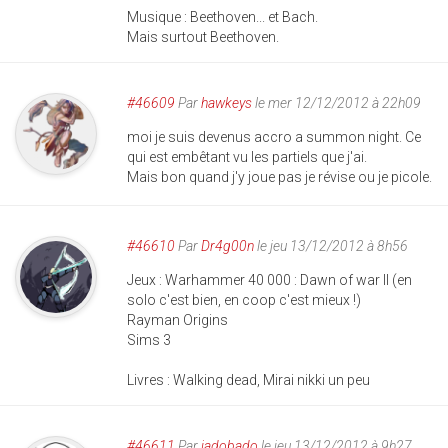
Musique : Beethoven... et Bach.
Mais surtout Beethoven.
#46609
Par
hawkeys
le mer 12/12/2012 à 22h09
moi je suis devenus accro a summon night. Ce
qui est embêtant vu les partiels que j'ai.
Mais bon quand j'y joue pas je révise ou je picole.
#46610
Par
Dr4g00n
le jeu 13/12/2012 à 8h56
Jeux : Warhammer 40 000 : Dawn of war II (en
solo c'est bien, en coop c'est mieux !)
Rayman Origins
Sims 3
Livres : Walking dead, Mirai nikki un peu
#46611
Par
jadobado
le jeu 13/12/2012 à 9h27