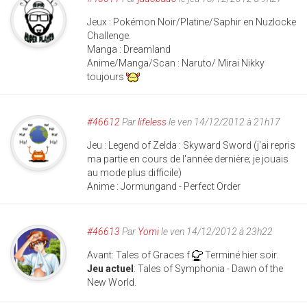
Jeux : Pokémon Noir/Platine/Saphir en Nuzlocke
Challenge.
Manga : Dreamland
Anime/Manga/Scan : Naruto/ Mirai Nikky
toujours
#46612
Par
lifeless
le ven 14/12/2012 à 21h17
Jeu : Legend of Zelda : Skyward Sword (j'ai repris
ma partie en cours de l'année dernière; je jouais
au mode plus difficile)
Anime : Jormungand - Perfect Order
#46613
Par
Yomi
le ven 14/12/2012 à 23h22
Avant: Tales of Graces f
Terminé hier soir.
Jeu actuel
: Tales of Symphonia - Dawn of the
New World.