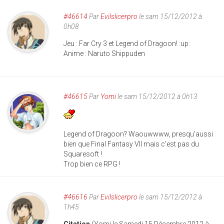
#46614
Par
Evilslicerpro
le sam 15/12/2012 à
0h08
Jeu : Far Cry 3 et Legend of Dragoon! :up:
Anime : Naruto Shippuden
#46615
Par
Yomi
le sam 15/12/2012 à 0h13
Legend of Dragoon? Waouwwww, presqu'aussi
bien que Final Fantasy VII mais c'est pas du
Squaresoft !
Trop bien ce RPG !
#46616
Par
Evilslicerpro
le sam 15/12/2012 à
1h45
Citation
(Yomi le Samedi 15 Décembre 2012 à