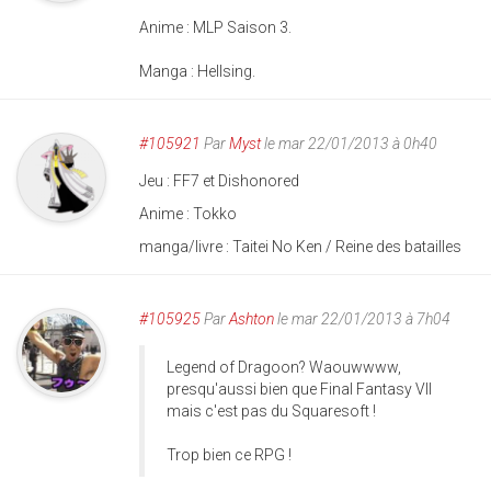
Anime : MLP Saison 3.
Manga : Hellsing.
#105921
Par
Myst
le mar 22/01/2013 à 0h40
Jeu : FF7 et Dishonored
Anime : Tokko
manga/livre : Taitei No Ken / Reine des batailles
#105925
Par
Ashton
le mar 22/01/2013 à 7h04
Legend of Dragoon? Waouwwww,
presqu'aussi bien que Final Fantasy VII
mais c'est pas du Squaresoft !
Trop bien ce RPG !