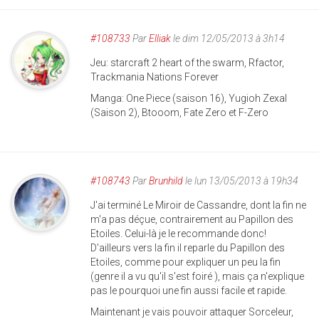
#108733
Par
Elliak
le dim 12/05/2013 à 3h14
Jeu: starcraft 2 heart of the swarm, Rfactor,
Trackmania Nations Forever
Manga: One Piece (saison 16), Yugioh Zexal
(Saison 2), Btooom, Fate Zero et F-Zero
#108743
Par
Brunhild
le lun 13/05/2013 à 19h34
J'ai terminé Le Miroir de Cassandre, dont la fin ne
m'a pas déçue, contrairement au Papillon des
Etoiles. Celui-là je le recommande donc!
D'ailleurs vers la fin il reparle du Papillon des
Etoiles, comme pour expliquer un peu la fin
(genre il a vu qu'il s'est foiré ), mais ça n'explique
pas le pourquoi une fin aussi facile et rapide.
Maintenant je vais pouvoir attaquer Sorceleur,