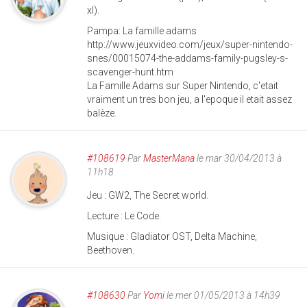
xl).
Pampa: La famille adams
http://www.jeuxvideo.com/jeux/super-nintendo-
snes/00015074-the-addams-family-pugsley-s-
scavenger-hunt.htm
La Famille Adams sur Super Nintendo, c'etait
vraiment un tres bon jeu, a l'epoque il etait assez
balèze.
#108619
Par
MasterMana
le mar 30/04/2013 à
11h18
Jeu : GW2, The Secret world.
Lecture : Le Code.
Musique : Gladiator OST, Delta Machine,
Beethoven.
#108630
Par
Yomi
le mer 01/05/2013 à 14h39