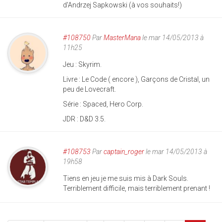
d'Andrzej Sapkowski (à vos souhaits!)
#108750
Par
MasterMana
le mar 14/05/2013 à
11h25
Jeu : Skyrim.
Livre : Le Code ( encore ), Garçons de Cristal, un
peu de Lovecraft.
Série : Spaced, Hero Corp.
JDR : D&D 3.5.
#108753
Par
captain_roger
le mar 14/05/2013 à
19h58
Tiens en jeu je me suis mis à Dark Souls.
Terriblement difficile, mais terriblement prenant !