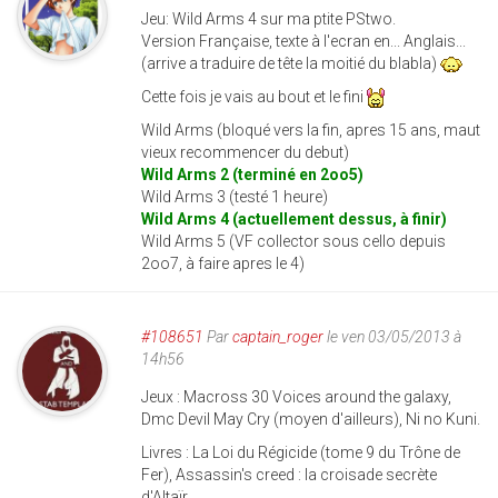
Jeu: Wild Arms 4 sur ma ptite PStwo.
Version Française, texte à l'ecran en... Anglais...
(arrive a traduire de tête la moitié du blabla)
Cette fois je vais au bout et le fini
Wild Arms (bloqué vers la fin, apres 15 ans, maut
vieux recommencer du debut)
Wild Arms 2 (terminé en 2oo5)
Wild Arms 3 (testé 1 heure)
Wild Arms 4 (actuellement dessus, à finir)
Wild Arms 5 (VF collector sous cello depuis
2oo7, à faire apres le 4)
#108651
Par
captain_roger
le ven 03/05/2013 à
14h56
Jeux : Macross 30 Voices around the galaxy,
Dmc Devil May Cry (moyen d'ailleurs), Ni no Kuni.
Livres : La Loi du Régicide (tome 9 du Trône de
Fer), Assassin's creed : la croisade secrète
d'Altaïr.