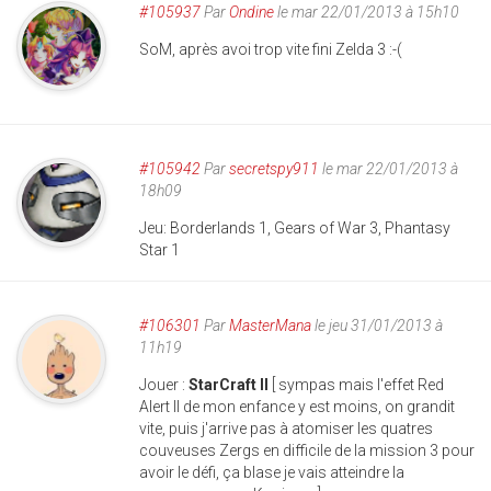
#105937
Par
Ondine
le mar 22/01/2013 à 15h10
SoM, après avoi trop vite fini Zelda 3 :-(
#105942
Par
secretspy911
le mar 22/01/2013 à
18h09
Jeu: Borderlands 1, Gears of War 3, Phantasy
Star 1
#106301
Par
MasterMana
le jeu 31/01/2013 à
11h19
Jouer :
StarCraft II
[ sympas mais l'effet Red
Alert II de mon enfance y est moins, on grandit
vite, puis j'arrive pas à atomiser les quatres
couveuses Zergs en difficile de la mission 3 pour
avoir le défi, ça blase je vais atteindre la