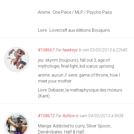
Anime : One Piece / MLP / Psycho Pass
Livre : Lovecraft aux éditions Bouquins
#108667
Par
hawkeys
le ven 03/05/2013 à 22h40
jeu: skyrim (toujours), fall out 3, age of
mythologie, final fight, kid icarus uprising.
anime: aucun // serie: game of throne, how I
meet your mother
Livre: Debaser, la methaphysique des moeurs
(Kant)
#108672
Par
Ashton
le sam 04/05/2013 à 9h38
Manga: Addicted to curry, Silver Spoon,
Dendrobates, Half & Half...