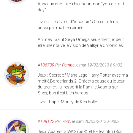
Anneaux que j'ai eu hier pour mon "you-get-old-
day"
Livres : Les livres d'Assassin's Creed offerts
aussi par ma bien aimée.
Animés : Saint Seiya Omega seulement, et peut
être une nouvelle vision de Valkyria Chronicles.
#106739
Par
Pampa
le mar 19/02/2013 à 9h32
Jeux : Secret of Mana,Lego Harry Potter avec ma
moitié,Borderlands 2. Grâce/a cause du joueur
du grenier, j'ai ressorti la Famille Adams sur
Snes, bah il est bien hardos.
Livre : Paper Money de Ken Follet
#108122
Par
Yomi
le sam 30/03/2013 à 0h02
Jeux: Agarest GoW 2 (ps3), et FF téatritm (3ds