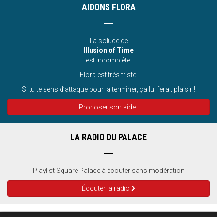
AIDONS FLORA
La soluce de
Illusion of Time
est incomplète.
Flora est très triste.
Si tu te sens d’attaque pour la terminer, ça lui ferait plaisir !
Proposer son aide !
LA RADIO DU PALACE
Playlist Square Palace à écouter sans modération
Écouter la radio