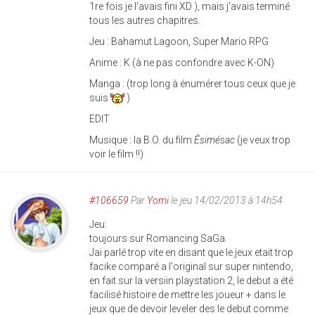
1re fois je l'avais fini XD ), mais j'avais terminé
tous les autres chapitres.
Jeu : Bahamut Lagoon, Super Mario RPG
Anime : K (à ne pas confondre avec K-ON)
Manga : (trop long à énumérer tous ceux que je
suis
)
EDIT
Musique : la B.O. du film
Ésimésac
(je veux trop
voir le film !!)
#106659
Par
Yomi
le jeu 14/02/2013 à 14h54
Jeu:
toujours sur Romancing SaGa.
Jai parlé trop vite en disant que le jeux etait trop
facike comparé a l'original sur super nintendo,
en fait sur la versiin playstation 2, le debut a été
facilisé histoire de mettre les joueur + dans le
jeux que de devoir leveler des le debut comme