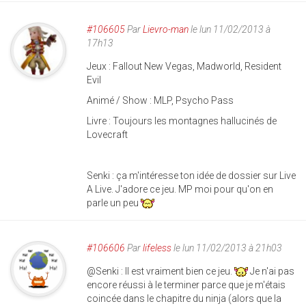
#106605
Par
Lievro-man
le lun 11/02/2013 à
17h13
Jeux : Fallout New Vegas, Madworld, Resident
Evil
Animé / Show : MLP, Psycho Pass
Livre : Toujours les montagnes hallucinés de
Lovecraft
Senki : ça m'intéresse ton idée de dossier sur Live
A Live. J'adore ce jeu. MP moi pour qu'on en
parle un peu
#106606
Par
lifeless
le lun 11/02/2013 à 21h03
@Senki : Il est vraiment bien ce jeu.
Je n'ai pas
encore réussi à le terminer parce que je m'étais
coincée dans le chapitre du ninja (alors que la