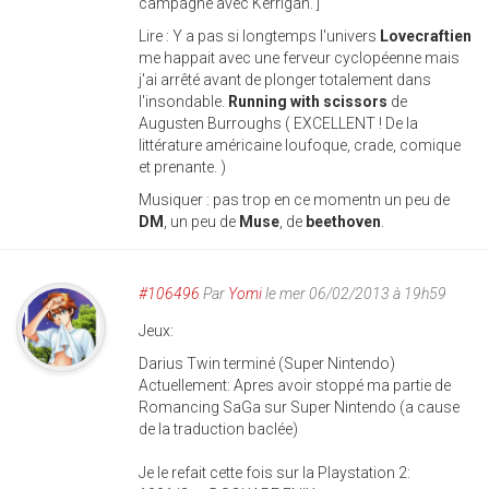
campagne avec Kerrigan. ]
Lire : Y a pas si longtemps l'univers
Lovecraftien
me happait avec une ferveur cyclopéenne mais
j'ai arrêté avant de plonger totalement dans
l'insondable.
Running with scissors
de
Augusten Burroughs ( EXCELLENT ! De la
littérature américaine loufoque, crade, comique
et prenante. )
Musiquer : pas trop en ce momentn un peu de
DM
, un peu de
Muse
, de
beethoven
.
#106496
Par
Yomi
le mer 06/02/2013 à 19h59
Jeux:
Darius Twin terminé (Super Nintendo)
Actuellement: Apres avoir stoppé ma partie de
Romancing SaGa sur Super Nintendo (a cause
de la traduction baclée)
Je le refait cette fois sur la Playstation 2: