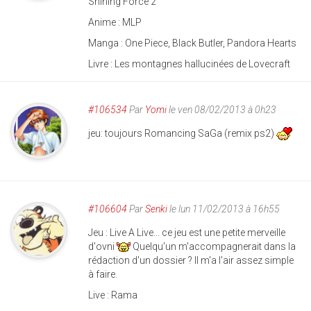
Shining Force 2
Anime : MLP
Manga : One Piece, Black Butler, Pandora Hearts
Livre : Les montagnes hallucinées de Lovecraft
#106534
Par
Yomi
le ven 08/02/2013 à 0h23
jeu: toujours Romancing SaGa (remix ps2)
#106604
Par
Senki
le lun 11/02/2013 à 16h55
Jeu : Live A Live... ce jeu est une petite merveille
d'ovni
Quelqu'un m'accompagnerait dans la
rédaction d'un dossier ? Il m'a l'air assez simple
à faire.
Live : Rama