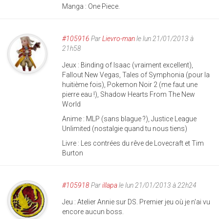
Manga : One Piece.
#105916
Par
Lievro-man
le lun 21/01/2013 à
21h58
Jeux : Binding of Isaac (vraiment excellent),
Fallout New Vegas, Tales of Symphonia (pour la
huitième fois), Pokemon Noir 2 (me faut une
pierre eau !), Shadow Hearts From The New
World
Anime : MLP (sans blague ?), Justice League
Unlimited (nostalgie quand tu nous tiens)
Livre : Les contrées du rêve de Lovecraft et Tim
Burton
#105918
Par
illapa
le lun 21/01/2013 à 22h24
Jeu : Atelier Annie sur DS. Premier jeu où je n'ai vu
encore aucun boss.