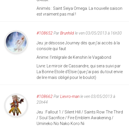
Animés : Saint Seiya Omega. La nouvelle saison
est vraiment pas mal !
#108652
Par
Brunhild
le ven 03/05/2013 à 16h30
Jeu: je désosse Journey dès que j'ai accès à la
console qui faut
Anime: l'intégrale de Kenshin le Vagabond
Livre: Le miroir de Cassandre, qui sera suivi par
La Bonne Etoile d'Elsie (que j'ai pas du tout envie
de lire mais obligé pour le boulot)
#108662
Par
Lievro-man
le ven 03/05/2013 à
20h44
Jeu : Fallout 1 / Silent Hill / Saints Row The Third
/ Soul Sacrifice / Fire Emblem Awakening /
Umineko No Nako Koro Ni