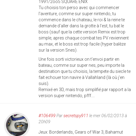
1991/2oo5 SQUARE ENIX
Tu choisis ton perso avec qui commencer
l'aventure, comme sur super nintendo, tu
commence dans le chateau, le roi & la reine te
demande d'aller dans la grotte à l'est, tu bat le
boss (sauf que la cette version Remix est trop
simple, apres chaque combat tes PV reviennent
au max, et le boss est trop facile (hyper balèze
sur la version Snes).
Une fois sorti victorieux on t'envoi partir en
bateau, comme sur super nes, peu importe la
destination que tu choisis, la tempete du siecle te
fait echouer ton navire à Vallahland (là où j'en
suis).
Remixé en 3D, mais trop simplifié par rapport a la
version super nintendo, pfff....
#106499
Par
secretspy911
le mer 06/02/2013 à
20h09
Jeux: Borderlands, Gears of War 3, Bahamut