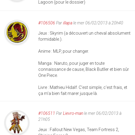
Lagoon (pour le dossier)
#106506
Par
illapa
le mer 06/02/2013 à 20h40
Jeux : Skyrim (a découvert un cheval absolument
formidable.).
Anime : MLP, pour changer.
Manga : Naruto, pour juger en toute
connaissance de cause, Black Butller et bien sûr
One Piece.
Livre : Mathieu Hidalf. C'est simple, c'est frais, et
ça m'a bien fait marer jusque là.
#106511
Par
Lievro-man
le mer 06/02/2013 à
21h05
Jeux : Fallout New Vegas, Team Fortress 2,