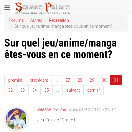
Aller
Toggle
au
contenu
navigation
Forums
Autres
Récréation
principal
Sur quel jeu/anime/manga êtes-vous en ce moment?
Sur quel jeu/anime/manga
êtes-vous en ce moment?
premier
précédent
…
27
28
29
30
31
32
33
34
35
…
suivant
dernier
#46606
Par
Yomi
le jeu 06/12/2012 à 21h11
Jeu: Tales of Grace f