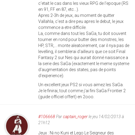
c'etait le cas dans les vieux RPG de l'epoque (RS
en 91, FF en 87, etc...).
Apres 2-3h de jeux, au moment de quitter
Vallahla, c'est a dire peu apres le debut, le jeux
commence a etre difficile.
La, comme dans tout les SaGa, tu doit souvent
tourner en rond pour butter des monstres, les
HP, STR,... monte aleatoirement, car il nya pas de
levelling, il semblerai d'ailleurs que ce soit Final
Fantasy 2 sur Nes qui aurait donné naissance a
la serie des SaGa (exactement le meme systeme
d'augmentation des states, pas de points
d'experience).
Un excellent jeux PS2 si vous aimez les SaGa.
Je le finirai, tout comme j'ai fini SaGa Frontier 2
(guide officiel offert) en 2ooo.
#106668
Par
captain_roger
le jeu 14/02/2013 à
21h12
Jeux : Ni no Kuni et Lego Le Seigneur des