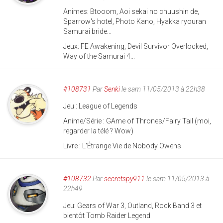
Animes: Btooom, Aoi sekai no chuushin de,
Sparrow's hotel, Photo Kano, Hyakka ryouran
Samurai bride...
Jeux: FE Awakening, Devil Survivor Overlocked,
Way of the Samurai 4...
#108731
Par
Senki
le sam 11/05/2013 à 22h38
Jeu : League of Legends
Anime/Série : GAme of Thrones/Fairy Tail (moi,
regarder la télé ? Wow)
Livre : L'Étrange Vie de Nobody Owens
#108732
Par
secretspy911
le sam 11/05/2013 à
22h49
Jeu: Gears of War 3, Outland, Rock Band 3 et
bientôt Tomb Raider Legend