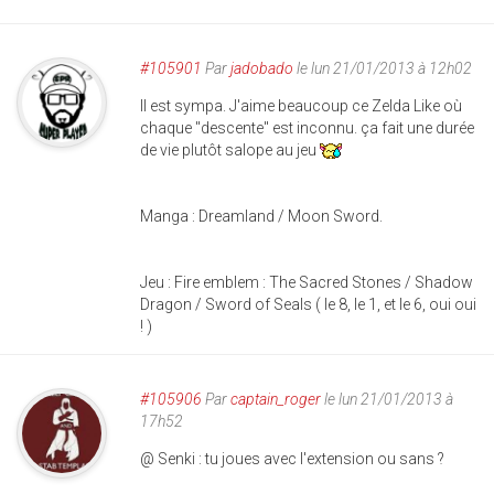
#105901
Par
jadobado
le lun 21/01/2013 à 12h02
Il est sympa. J'aime beaucoup ce Zelda Like où
chaque "descente" est inconnu. ça fait une durée
de vie plutôt salope au jeu
Manga : Dreamland / Moon Sword.
Jeu : Fire emblem : The Sacred Stones / Shadow
Dragon / Sword of Seals ( le 8, le 1, et le 6, oui oui
! )
#105906
Par
captain_roger
le lun 21/01/2013 à
17h52
@ Senki : tu joues avec l'extension ou sans ?