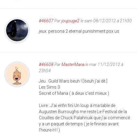
#46607
Par
joujouge2
le sam 08/12/2012 à 21h30
jeux: persona 2 eternal punishment psx us
#46608
Par
MasterMana
le mar 11/12/2012 à
23h54
Jeu : Guild Wars beuh ! [ beuh j'ai dit ]
Les Sims 3
Secret of Mana ( à deux c'est mieux )
Livre : J'ai enfin fini Un loup à ma table de
Augusten Burroughs me reste Le Festival de la
Couilles de Chuck Palahnuik que j'ai commencé
y a un paquet de temps ( je le finirais avant
l'heure-H ! )