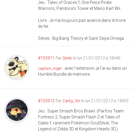
Jeu : Tales of Graces f, One Piece Pirate
Warriors, Pandora's Tower et Mario Kart Wii.
Livre : Je n'ai toujours pas avancé dans le trone
de fer.
Séries : Big Bang Theory et Saint Seiya Omega.
#105911
Par
Senki
le lun 21/01/2013 à 18h46
: avec l'extension, je l'ai eu dans un
captain_roger
Humble Bundle de mémoire.
#105912
Par
Carby_Vin
le lun 21/01/2013 à 19h05
Jeu : Super Smash Bros Brawl. (Parfois Team
Fortress 2, Super Smash Flash 2 et Tales of
Gales f, rarement Pokémon SoulSilver, The
Legend of Zelda 3D et Kingdom Hearts 3D.)