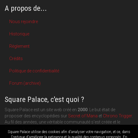
A propos de...
Nous rejoindre
Historique
Règlement
Crédits
Politique de confidentialité
Forum (archive)
Square Palace, c'est quoi ?
Square Palace est un site web créé en
2000
. Le but était de
proposer des encyclopédies sur
Secret of Mana
et
Chrono Trigger
.
Au fil des années, une véritable communauté s'est créée et le
contenu du site a pu s'étoffer.
Square Palace utilise des cookies afin d'analyser votre navigation, et ce, dans
Aujourd'hui, Square Palace c'est aussi une plateforme de blogging
l'optique d'améliorer la petinence et la qualité des contenus proposés. En