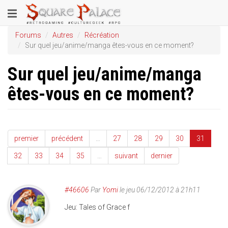
Aller
Toggle
au
contenu
navigation
Forums
Autres
Récréation
principal
Sur quel jeu/anime/manga êtes-vous en ce moment?
Sur quel jeu/anime/manga
êtes-vous en ce moment?
premier
précédent
…
27
28
29
30
31
32
33
34
35
…
suivant
dernier
#46606
Par
Yomi
le jeu 06/12/2012 à 21h11
Jeu: Tales of Grace f