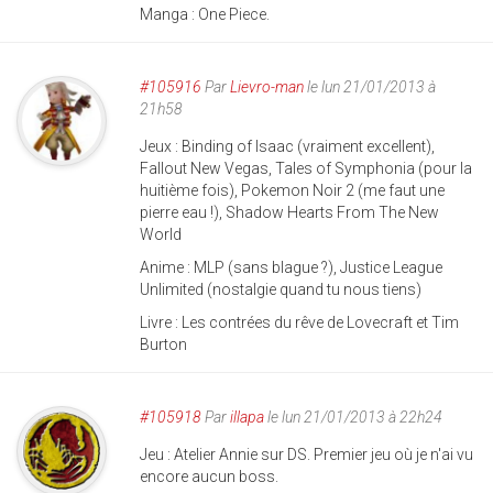
Manga : One Piece.
#105916
Par
Lievro-man
le lun 21/01/2013 à
21h58
Jeux : Binding of Isaac (vraiment excellent),
Fallout New Vegas, Tales of Symphonia (pour la
huitième fois), Pokemon Noir 2 (me faut une
pierre eau !), Shadow Hearts From The New
World
Anime : MLP (sans blague ?), Justice League
Unlimited (nostalgie quand tu nous tiens)
Livre : Les contrées du rêve de Lovecraft et Tim
Burton
#105918
Par
illapa
le lun 21/01/2013 à 22h24
Jeu : Atelier Annie sur DS. Premier jeu où je n'ai vu
encore aucun boss.