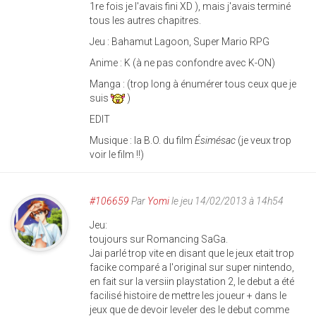
1re fois je l'avais fini XD ), mais j'avais terminé
tous les autres chapitres.
Jeu : Bahamut Lagoon, Super Mario RPG
Anime : K (à ne pas confondre avec K-ON)
Manga : (trop long à énumérer tous ceux que je
suis
)
EDIT
Musique : la B.O. du film
Ésimésac
(je veux trop
voir le film !!)
#106659
Par
Yomi
le jeu 14/02/2013 à 14h54
Jeu:
toujours sur Romancing SaGa.
Jai parlé trop vite en disant que le jeux etait trop
facike comparé a l'original sur super nintendo,
en fait sur la versiin playstation 2, le debut a été
facilisé histoire de mettre les joueur + dans le
jeux que de devoir leveler des le debut comme