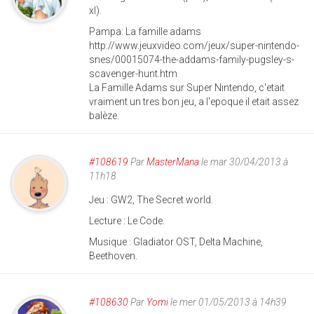
xl).
Pampa: La famille adams
http://www.jeuxvideo.com/jeux/super-nintendo-
snes/00015074-the-addams-family-pugsley-s-
scavenger-hunt.htm
La Famille Adams sur Super Nintendo, c'etait
vraiment un tres bon jeu, a l'epoque il etait assez
balèze.
#108619
Par
MasterMana
le mar 30/04/2013 à
11h18
Jeu : GW2, The Secret world.
Lecture : Le Code.
Musique : Gladiator OST, Delta Machine,
Beethoven.
#108630
Par
Yomi
le mer 01/05/2013 à 14h39