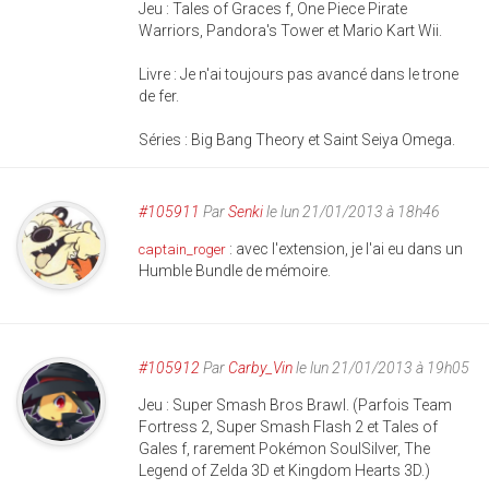
Jeu : Tales of Graces f, One Piece Pirate
Warriors, Pandora's Tower et Mario Kart Wii.
Livre : Je n'ai toujours pas avancé dans le trone
de fer.
Séries : Big Bang Theory et Saint Seiya Omega.
#105911
Par
Senki
le lun 21/01/2013 à 18h46
: avec l'extension, je l'ai eu dans un
captain_roger
Humble Bundle de mémoire.
#105912
Par
Carby_Vin
le lun 21/01/2013 à 19h05
Jeu : Super Smash Bros Brawl. (Parfois Team
Fortress 2, Super Smash Flash 2 et Tales of
Gales f, rarement Pokémon SoulSilver, The
Legend of Zelda 3D et Kingdom Hearts 3D.)