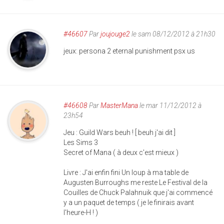
#46607
Par
joujouge2
le sam 08/12/2012 à 21h30
jeux: persona 2 eternal punishment psx us
#46608
Par
MasterMana
le mar 11/12/2012 à
23h54
Jeu : Guild Wars beuh ! [ beuh j'ai dit ]
Les Sims 3
Secret of Mana ( à deux c'est mieux )
Livre : J'ai enfin fini Un loup à ma table de
Augusten Burroughs me reste Le Festival de la
Couilles de Chuck Palahnuik que j'ai commencé
y a un paquet de temps ( je le finirais avant
l'heure-H ! )