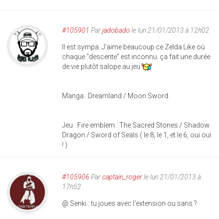
#105901
Par
jadobado
le lun 21/01/2013 à 12h02
Il est sympa. J'aime beaucoup ce Zelda Like où
chaque "descente" est inconnu. ça fait une durée
de vie plutôt salope au jeu
Manga : Dreamland / Moon Sword.
Jeu : Fire emblem : The Sacred Stones / Shadow
Dragon / Sword of Seals ( le 8, le 1, et le 6, oui oui
! )
#105906
Par
captain_roger
le lun 21/01/2013 à
17h52
@ Senki : tu joues avec l'extension ou sans ?