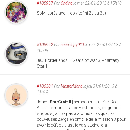
#105937
Par
Ondine
le mar 22/01/2013 à 15h10
SoM, après avoi trop vite fini Zelda 3 :-(
#105942
Par
secretspy911
le mar 22/01/2013 à
18h09
Jeu: Borderlands 1, Gears of War 3, Phantasy
Star 1
#106301
Par
MasterMana
le jeu 31/01/2013 à
11h19
Jouer :
StarCraft II
[ sympas mais l'effet Red
Alert II de mon enfance y est moins, on grandit
vite, puis j'arrive pas à atomiser les quatres
couveuses Zergs en difficile de la mission 3 pour
avoir le défi, ça blase je vais atteindre la