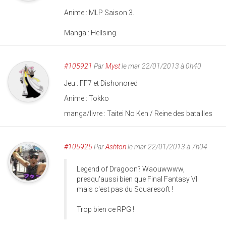
Anime : MLP Saison 3.
Manga : Hellsing.
#105921
Par
Myst
le mar 22/01/2013 à 0h40
Jeu : FF7 et Dishonored
Anime : Tokko
manga/livre : Taitei No Ken / Reine des batailles
#105925
Par
Ashton
le mar 22/01/2013 à 7h04
Legend of Dragoon? Waouwwww,
presqu'aussi bien que Final Fantasy VII
mais c'est pas du Squaresoft !
Trop bien ce RPG !