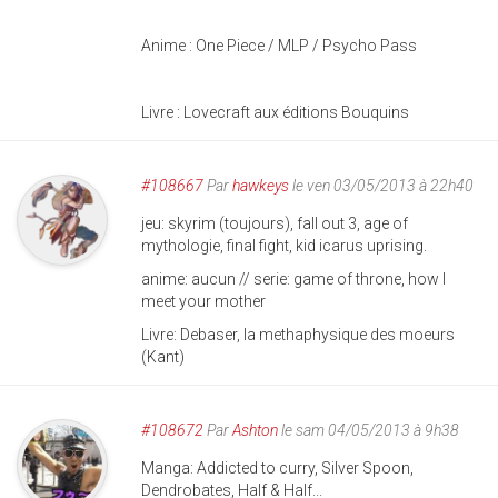
Anime : One Piece / MLP / Psycho Pass
Livre : Lovecraft aux éditions Bouquins
#108667
Par
hawkeys
le ven 03/05/2013 à 22h40
jeu: skyrim (toujours), fall out 3, age of
mythologie, final fight, kid icarus uprising.
anime: aucun // serie: game of throne, how I
meet your mother
Livre: Debaser, la methaphysique des moeurs
(Kant)
#108672
Par
Ashton
le sam 04/05/2013 à 9h38
Manga: Addicted to curry, Silver Spoon,
Dendrobates, Half & Half...