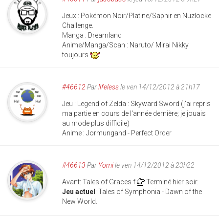
Jeux : Pokémon Noir/Platine/Saphir en Nuzlocke
Challenge.
Manga : Dreamland
Anime/Manga/Scan : Naruto/ Mirai Nikky
toujours
#46612
Par
lifeless
le ven 14/12/2012 à 21h17
Jeu : Legend of Zelda : Skyward Sword (j'ai repris
ma partie en cours de l'année dernière; je jouais
au mode plus difficile)
Anime : Jormungand - Perfect Order
#46613
Par
Yomi
le ven 14/12/2012 à 23h22
Avant: Tales of Graces f
Terminé hier soir.
Jeu actuel
: Tales of Symphonia - Dawn of the
New World.