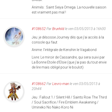
Animés : Saint Seiya Omega. La nouvelle saison
est vraiment pas mal !
#108652
Par
Brunhild
le ven 03/05/2013 à 16h30
Jeu: je désosse Journey dès que j'ai accès à la
console qui faut
Anime: l'intégrale de Kenshin le Vagabond
Livre: Le miroir de Cassandre, qui sera suivi par
La Bonne Etoile d'Elsie (que j'ai pas du tout envie
de lire mais obligé pour le boulot)
#108662
Par
Lievro-man
le ven 03/05/2013 à
20h44
Jeu : Fallout 1 / Silent Hill / Saints Row The Third
/ Soul Sacrifice / Fire Emblem Awakening /
Umineko No Nako Koro Ni