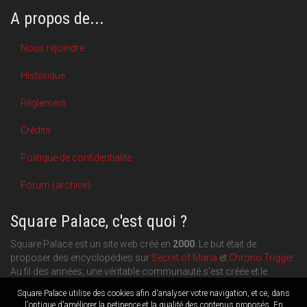
A propos de...
Nous rejoindre
Historique
Règlement
Crédits
Politique de confidentialité
Forum (archive)
Square Palace, c'est quoi ?
Square Palace est un site web créé en
2000
. Le but était de
proposer des encyclopédies sur
Secret of Mana
et
Chrono Trigger
.
Au fil des années, une véritable communauté s'est créée et le
contenu du site a pu s'étoffer.
Square Palace utilise des cookies afin d'analyser votre navigation, et ce, dans
Aujourd'hui, Square Palace c'est aussi une plateforme de blogging
l'optique d'améliorer la petinence et la qualité des contenus proposés. En