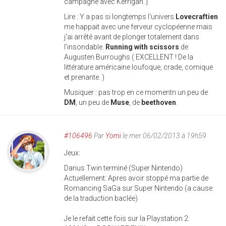
campagne avec Kerrigan. ]
Lire : Y a pas si longtemps l'univers
Lovecraftien
me happait avec une ferveur cyclopéenne mais
j'ai arrêté avant de plonger totalement dans
l'insondable.
Running with scissors
de
Augusten Burroughs ( EXCELLENT ! De la
littérature américaine loufoque, crade, comique
et prenante. )
Musiquer : pas trop en ce momentn un peu de
DM
, un peu de
Muse
, de
beethoven
.
#106496
Par
Yomi
le mer 06/02/2013 à 19h59
Jeux:
Darius Twin terminé (Super Nintendo)
Actuellement: Apres avoir stoppé ma partie de
Romancing SaGa sur Super Nintendo (a cause
de la traduction baclée)
Je le refait cette fois sur la Playstation 2: