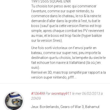
1991/2oo5 SQUARE ENIX
Tu choisis ton perso avec qui commencer
l'aventure, comme sur super nintendo, tu
commence dans le chateau, le roi & la reine te
demande d'aller dans la grotte à l'est, tu bat le
boss (sauf que la cette version Remix est trop
simple, apres chaque combat tes PV reviennent
au max, et le boss est trop facile (hyper balèze
sur la version Snes).
Une fois sorti victorieux on t'envoi partir en
bateau, comme sur super nes, peu importe la
destination que tu choisis, la tempete du siecle te
fait echouer ton navire à Vallahland (là où j'en
suis).
Remixé en 3D, mais trop simplifié par rapport a la
version super nintendo, pfff....
#106499
Par
secretspy911
le mer 06/02/2013 à
20h09
Jeux: Borderlands, Gears of War 3, Bahamut