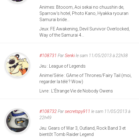
Animes: Btooom, Aoi sekai no chuushin de,
Sparrow's hotel, Photo Kano, Hyakka ryouran
Samurai bride...
Jeux: FE Awakening, Devil Survivor Overlocked,
Way of the Samurai 4...
#108731
Par
Senki
le sam 11/05/2013 à 22h38
Jeu : League of Legends
Anime/Série : GAme of Thrones/Fairy Tail (moi,
regarder la télé ? Wow)
Livre : L'Étrange Vie de Nobody Owens
#108732
Par
secretspy911
le sam 11/05/2013 à
22h49
Jeu: Gears of War 3, Outland, Rock Band 3 et
bientôt Tomb Raider Legend