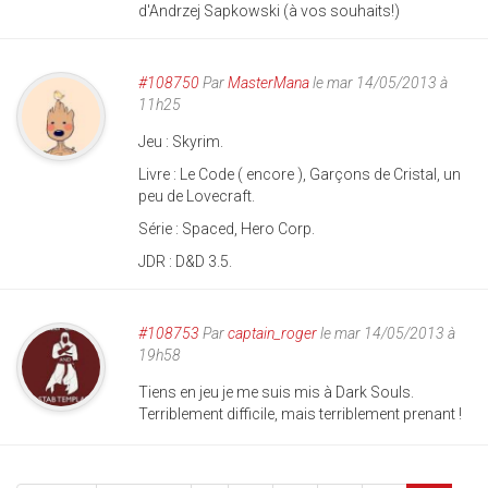
d'Andrzej Sapkowski (à vos souhaits!)
#108750
Par
MasterMana
le mar 14/05/2013 à
11h25
Jeu : Skyrim.
Livre : Le Code ( encore ), Garçons de Cristal, un
peu de Lovecraft.
Série : Spaced, Hero Corp.
JDR : D&D 3.5.
#108753
Par
captain_roger
le mar 14/05/2013 à
19h58
Tiens en jeu je me suis mis à Dark Souls.
Terriblement difficile, mais terriblement prenant !