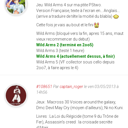
Jeu: Wild Arms 4 sur ma ptite PStwo.
Version Française, texte à l'ecran en... Anglais...
(arrive a traduire de tête la moitié du blabla)
Cette fois je vais au bout et le fini
Wild Arms (bloqué vers la fin, apres 15 ans, maut
vieux recommencer du debut)
Wild Arms 2 (terminé en 2oo5)
Wild Arms 3 (testé 1 heure)
Wild Arms 4 (actuellement dessus, à finir)
Wild Arms 5 (VF collector sous cello depuis
2oo7, à faire apres le 4)
#108651
Par
captain_roger
le ven 03/05/2013 à
14h56
Jeux : Macross 30 Voices around the galaxy,
Dmc Devil May Cry (moyen d'ailleurs), Ni no Kuni.
Livres : La Loi du Régicide (tome 9 du Trône de
Fer), Assassin's creed : la croisade secrète
d'Altaïr.