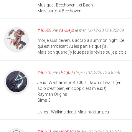
Musique : Beethoven... et Bach.
Mais surtout Beethoven.
#46609
Par
hawkeys
le mer 12/12/2012 à 22h09
moi je suis devenus accro a summon night. Ce
qui est embêtant vu les partiels que j'ai.
Mais bon quand j'y joue pas je révise ou je picole.
#46610
Par
Dr4g00n
le jeu 13/12/2012 à 8h56
Jeux : Warhammer 40 000 : Dawn of war II (en
solo c'est bien, en coop c'est mieux !)
Rayman Origins
Sims 3
Livres : Walking dead, Mirai nikki un peu
#46611
Par
jadobado
le jeu 13/12/2012 à 9h27