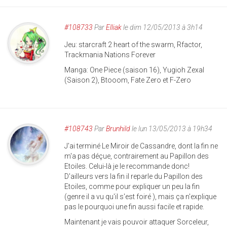
#108733
Par
Elliak
le dim 12/05/2013 à 3h14
Jeu: starcraft 2 heart of the swarm, Rfactor,
Trackmania Nations Forever
Manga: One Piece (saison 16), Yugioh Zexal
(Saison 2), Btooom, Fate Zero et F-Zero
#108743
Par
Brunhild
le lun 13/05/2013 à 19h34
J'ai terminé Le Miroir de Cassandre, dont la fin ne
m'a pas déçue, contrairement au Papillon des
Etoiles. Celui-là je le recommande donc!
D'ailleurs vers la fin il reparle du Papillon des
Etoiles, comme pour expliquer un peu la fin
(genre il a vu qu'il s'est foiré ), mais ça n'explique
pas le pourquoi une fin aussi facile et rapide.
Maintenant je vais pouvoir attaquer Sorceleur,