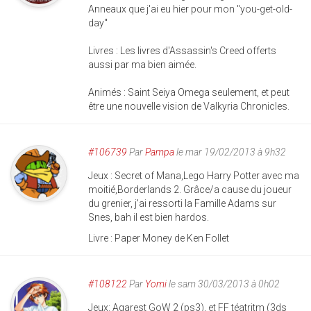
Anneaux que j'ai eu hier pour mon "you-get-old-
day"
Livres : Les livres d'Assassin's Creed offerts
aussi par ma bien aimée.
Animés : Saint Seiya Omega seulement, et peut
être une nouvelle vision de Valkyria Chronicles.
#106739
Par
Pampa
le mar 19/02/2013 à 9h32
Jeux : Secret of Mana,Lego Harry Potter avec ma
moitié,Borderlands 2. Grâce/a cause du joueur
du grenier, j'ai ressorti la Famille Adams sur
Snes, bah il est bien hardos.
Livre : Paper Money de Ken Follet
#108122
Par
Yomi
le sam 30/03/2013 à 0h02
Jeux: Agarest GoW 2 (ps3), et FF téatritm (3ds