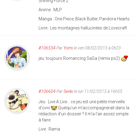
Shining Force 2
Anime : MLP
Manga : One Piece, Black Butler, Pandora Hearts
Livre : Les montagnes hallucinées de Lovecraft
#106534
Par
Yomi
le ven 08/02/2013 à 0h23
jeu: toujours Romancing SaGa (remix ps2)
#106604
Par
Senki
le lun 11/02/2013 à 16h55
Jeu : Live A Live... ce jeu est une petite merveille
d'ovni
Quelqu'un m'accompagnerait dans la
rédaction d'un dossier ? Il m'a l'air assez simple
à faire.
Live : Rama