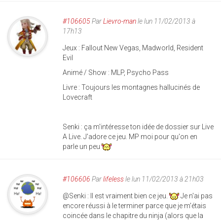
#106605
Par
Lievro-man
le lun 11/02/2013 à
17h13
Jeux : Fallout New Vegas, Madworld, Resident
Evil
Animé / Show : MLP, Psycho Pass
Livre : Toujours les montagnes hallucinés de
Lovecraft
Senki : ça m'intéresse ton idée de dossier sur Live
A Live. J'adore ce jeu. MP moi pour qu'on en
parle un peu
#106606
Par
lifeless
le lun 11/02/2013 à 21h03
@Senki : Il est vraiment bien ce jeu.
Je n'ai pas
encore réussi à le terminer parce que je m'étais
coincée dans le chapitre du ninja (alors que la