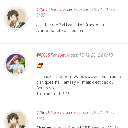
#46614
Par
Evilslicerpro
le sam 15/12/2012 à
0h08
Jeu : Far Cry 3 et Legend of Dragoon! :up:
Anime : Naruto Shippuden
#46615
Par
Yomi
le sam 15/12/2012 à 0h13
Legend of Dragoon? Waouwwww, presqu'aussi
bien que Final Fantasy VII mais c'est pas du
Squaresoft !
Trop bien ce RPG !
#46616
Par
Evilslicerpro
le sam 15/12/2012 à
1h45
Citation
(Yomi le Samedi 15 Décembre 2012 à