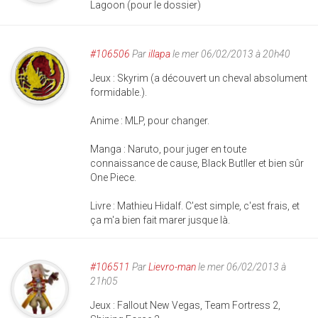
Lagoon (pour le dossier)
#106506
Par
illapa
le mer 06/02/2013 à 20h40
Jeux : Skyrim (a découvert un cheval absolument
formidable.).
Anime : MLP, pour changer.
Manga : Naruto, pour juger en toute
connaissance de cause, Black Butller et bien sûr
One Piece.
Livre : Mathieu Hidalf. C'est simple, c'est frais, et
ça m'a bien fait marer jusque là.
#106511
Par
Lievro-man
le mer 06/02/2013 à
21h05
Jeux : Fallout New Vegas, Team Fortress 2,