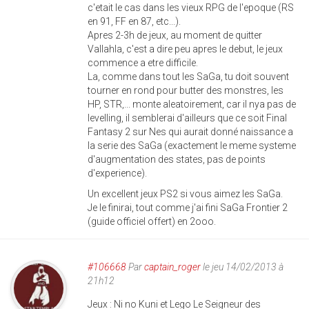
c'etait le cas dans les vieux RPG de l'epoque (RS
en 91, FF en 87, etc...).
Apres 2-3h de jeux, au moment de quitter
Vallahla, c'est a dire peu apres le debut, le jeux
commence a etre difficile.
La, comme dans tout les SaGa, tu doit souvent
tourner en rond pour butter des monstres, les
HP, STR,... monte aleatoirement, car il nya pas de
levelling, il semblerai d'ailleurs que ce soit Final
Fantasy 2 sur Nes qui aurait donné naissance a
la serie des SaGa (exactement le meme systeme
d'augmentation des states, pas de points
d'experience).
Un excellent jeux PS2 si vous aimez les SaGa.
Je le finirai, tout comme j'ai fini SaGa Frontier 2
(guide officiel offert) en 2ooo.
#106668
Par
captain_roger
le jeu 14/02/2013 à
21h12
Jeux : Ni no Kuni et Lego Le Seigneur des