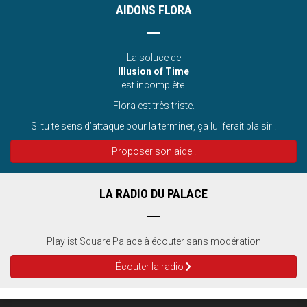
AIDONS FLORA
La soluce de
Illusion of Time
est incomplète.
Flora est très triste.
Si tu te sens d’attaque pour la terminer, ça lui ferait plaisir !
Proposer son aide !
LA RADIO DU PALACE
Playlist Square Palace à écouter sans modération
Écouter la radio