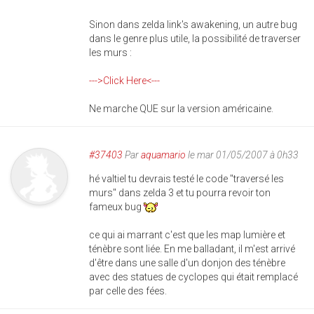
Sinon dans zelda link's awakening, un autre bug
dans le genre plus utile, la possibilité de traverser
les murs :
--->Click Here<---
Ne marche QUE sur la version américaine.
#37403
Par
aquamario
le mar 01/05/2007 à 0h33
hé valtiel tu devrais testé le code "traversé les
murs" dans zelda 3 et tu pourra revoir ton
fameux bug
ce qui ai marrant c'est que les map lumière et
ténèbre sont liée. En me balladant, il m'est arrivé
d'être dans une salle d'un donjon des ténèbre
avec des statues de cyclopes qui était remplacé
par celle des fées.