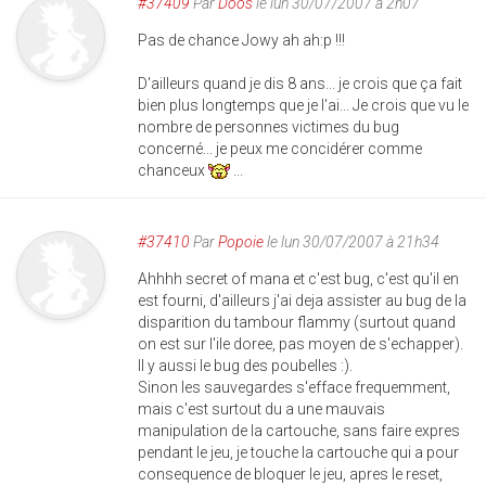
#37409
Par
Doos
le lun 30/07/2007 à 2h07
Pas de chance Jowy ah ah:p !!!
D'ailleurs quand je dis 8 ans... je crois que ça fait
bien plus longtemps que je l'ai... Je crois que vu le
nombre de personnes victimes du bug
concerné... je peux me concidérer comme
chanceux
...
#37410
Par
Popoie
le lun 30/07/2007 à 21h34
Ahhhh secret of mana et c'est bug, c'est qu'il en
est fourni, d'ailleurs j'ai deja assister au bug de la
disparition du tambour flammy (surtout quand
on est sur l'ile doree, pas moyen de s'echapper).
Il y aussi le bug des poubelles :).
Sinon les sauvegardes s'efface frequemment,
mais c'est surtout du a une mauvais
manipulation de la cartouche, sans faire expres
pendant le jeu, je touche la cartouche qui a pour
consequence de bloquer le jeu, apres le reset,