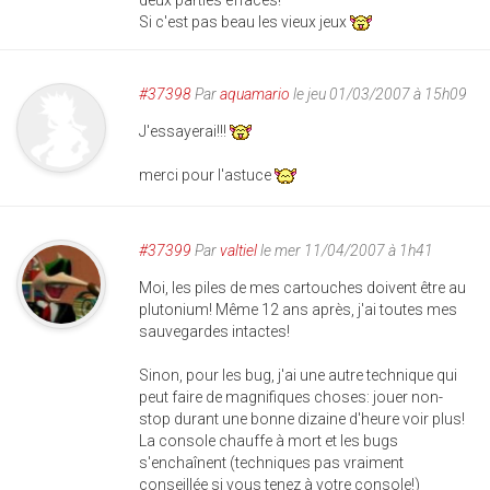
deux parties éffacés!
Si c'est pas beau les vieux jeux
#37398
Par
aquamario
le jeu 01/03/2007 à 15h09
J'essayerai!!!
merci pour l'astuce
#37399
Par
valtiel
le mer 11/04/2007 à 1h41
Moi, les piles de mes cartouches doivent être au
plutonium! Même 12 ans après, j'ai toutes mes
sauvegardes intactes!
Sinon, pour les bug, j'ai une autre technique qui
peut faire de magnifiques choses: jouer non-
stop durant une bonne dizaine d'heure voir plus!
La console chauffe à mort et les bugs
s'enchaînent (techniques pas vraiment
conseillée si vous tenez à votre console!)