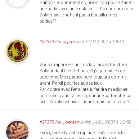
Habon ? et comment s'y prend t'on pour effacer
une partie avec un émulateur ? J'ai une cartouche
SoM mais je ne tient pas à bousiller mes
parties^^
#37374
Par
illapa
le dim 14/01/2007 à 13h40
...
Vous m'apprenez un truc la. J'ai pas touché a
SoM pndant bien 3-4 ans, et j'ai jamais eu ce
probleme. Mes parties sont toujours comme
avant. Pareil pour les autres jeux.
Par contre avec l'emulateur, faudra m'exliquer
comment vous faites ca, sur une cartouche, ca
peut s'expliquer avec l'usure, mais sur un ordi?
#37375
Par
Lionheart
le dim 14/01/2007 à 15h50
Exelo, l'armet avait remplacé l'épée, ce qui fait