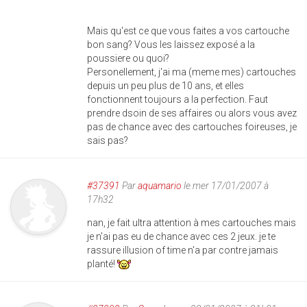
Mais qu'est ce que vous faites a vos cartouche
bon sang? Vous les laissez exposé a la
poussiere ou quoi?
Personellement, j'ai ma (meme mes) cartouches
depuis un peu plus de 10 ans, et elles
fonctionnent toujours a la perfection. Faut
prendre dsoin de ses affaires ou alors vous avez
pas de chance avec des cartouches foireuses, je
sais pas?
#37391
Par
aquamario
le mer 17/01/2007 à
17h32
nan, je fait ultra attention à mes cartouches mais
je n'ai pas eu de chance avec ces 2 jeux. je te
rassure illusion of time n'a par contre jamais
planté!