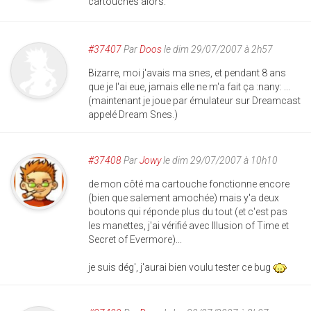
cartouches alors.
#37407
Par
Doos
le dim 29/07/2007 à 2h57
Bizarre, moi j'avais ma snes, et pendant 8 ans
que je l'ai eue, jamais elle ne m'a fait ça :nany: ...
(maintenant je joue par émulateur sur Dreamcast
appelé Dream Snes.)
#37408
Par
Jowy
le dim 29/07/2007 à 10h10
de mon côté ma cartouche fonctionne encore
(bien que salement amochée) mais y'a deux
boutons qui réponde plus du tout (et c'est pas
les manettes, j'ai vérifié avec Illusion of Time et
Secret of Evermore)...
je suis dég', j'aurai bien voulu tester ce bug