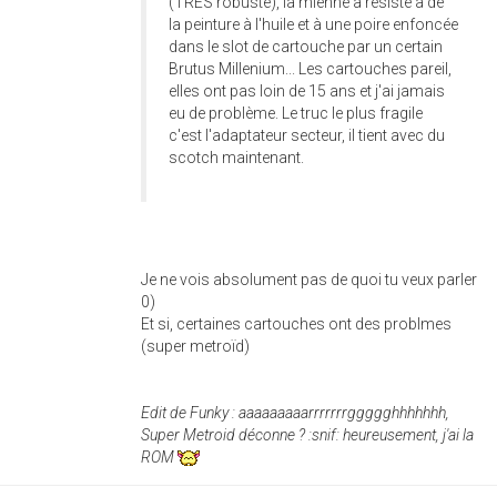
(TRES robuste), la mienne a résisté à de
la peinture à l'huile et à une poire enfoncée
dans le slot de cartouche par un certain
Brutus Millenium... Les cartouches pareil,
elles ont pas loin de 15 ans et j'ai jamais
eu de problème. Le truc le plus fragile
c'est l'adaptateur secteur, il tient avec du
scotch maintenant.
Je ne vois absolument pas de quoi tu veux parler
0)
Et si, certaines cartouches ont des problmes
(super metroïd)
Edit de Funky : aaaaaaaaarrrrrrrggggghhhhhhh,
Super Metroid déconne ? :snif: heureusement, j'ai la
ROM