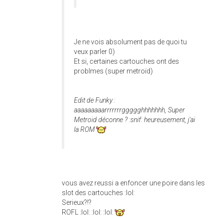
Je ne vois absolument pas de quoi tu
veux parler 0)
Et si, certaines cartouches ont des
problmes (super metroïd)
Edit de Funky :
aaaaaaaaarrrrrrrggggghhhhhhh, Super
Metroid déconne ? :snif: heureusement, j'ai
la ROM
vous avez reussi a enfoncer une poire dans les
slot des cartouches :lol:
Serieux?!?
ROFL :lol: :lol: :lol: