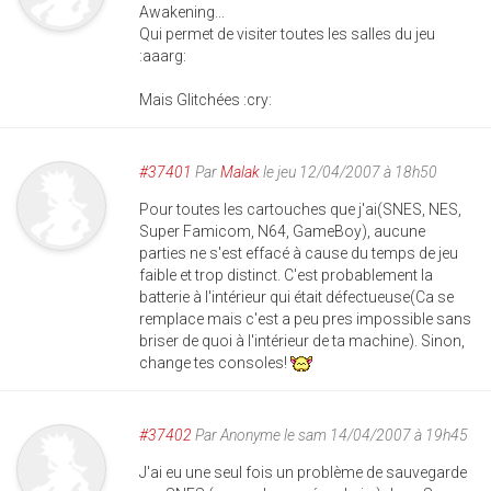
Awakening...
Qui permet de visiter toutes les salles du jeu
:aaarg:
Mais Glitchées :cry:
#37401
Par
Malak
le jeu 12/04/2007 à 18h50
Pour toutes les cartouches que j'ai(SNES, NES,
Super Famicom, N64, GameBoy), aucune
parties ne s'est effacé à cause du temps de jeu
faible et trop distinct. C'est probablement la
batterie à l'intérieur qui était défectueuse(Ca se
remplace mais c'est a peu pres impossible sans
briser de quoi à l'intérieur de ta machine). Sinon,
change tes consoles!
#37402
Par
Anonyme
le sam 14/04/2007 à 19h45
J'ai eu une seul fois un problème de sauvegarde