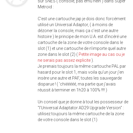
sur SNES ( console, pas ému hein ) dans Super
Metroid :
C'est une cartouche jap je dois donc forcément
utilisé un Universal Adaptor, ( à moins de
dézoner la console, mais ça c'est une autre
histoire ) le principe de mon U.A. est d'incéré une
cartouche de la zone de votre console dans le
slot (1) et une cartouche de n'importe quel autre
zone dans le slot (2) (
Petite image au cas ou je
ne serais pas assez explicite
).
Je prenais toujours la même cartouche PAL par
hasard pour le slot 1, mais voila qu'un jour j'en
insère une autre et PAF, toutes les sauvegarde
disparue ! ( 'chiééééé, ma partie que j'avais
réussit à terminer en 1h20 à 100% !!!! )
Un conseil que je donne à tout les possesseur de
"l'Universal Adaptator AD29 Upgrade Version" :
utilisez toujours la même cartouche de la zone
de votre console dans le slot (1)