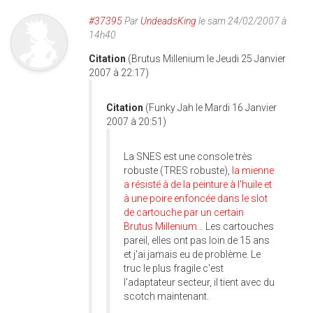
#37395
Par
UndeadsKing
le sam 24/02/2007 à
14h40
Citation
(Brutus Millenium le Jeudi 25 Janvier
2007 à 22:17)
Citation
(Funky Jah le Mardi 16 Janvier
2007 à 20:51)
La SNES est une console très
robuste (TRES robuste),
la mienne
a résisté à de la peinture à l'huile et
à une poire enfoncée dans le slot
de cartouche par un certain
Brutus Millenium...
Les cartouches
pareil, elles ont pas loin de 15 ans
et j'ai jamais eu de problème. Le
truc le plus fragile c'est
l'adaptateur secteur, il tient avec du
scotch maintenant.