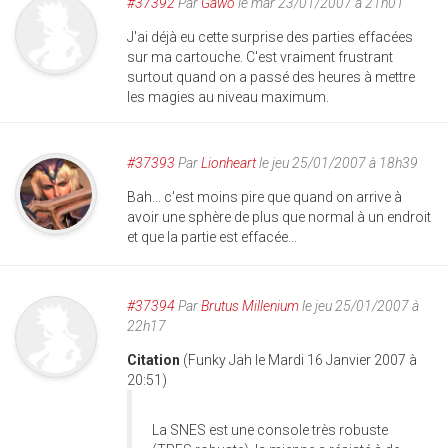
#37392
Par
Gawo
le mar 23/01/2007 à 21h01
J'ai déjà eu cette surprise des parties effacées
sur ma cartouche. C'est vraiment frustrant
surtout quand on a passé des heures à mettre
les magies au niveau maximum.
#37393
Par
Lionheart
le jeu 25/01/2007 à 18h39
Bah... c'est moins pire que quand on arrive à
avoir une sphère de plus que normal à un endroit
et que la partie est effacée...
#37394
Par
Brutus Millenium
le jeu 25/01/2007 à
22h17
Citation
(Funky Jah le Mardi 16 Janvier 2007 à
20:51)
La SNES est une console très robuste