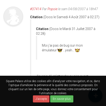
#37414
Par
Popoie
le sam 04/08/2007 à 18h47
Citation
(Doos le Samedi 4 Août 2007 à 02:27)
Citation
(Doos le Mardi 31 Juillet 2007 à
02:28)
Moi j'ai pas de bug sur mon
émulateur
...yeah...
J'aurais dû m'attendre au pire avant
d'écrire ça...
Square Palace utilise des cookies afin d'analyser votre navigation, et ce, dans
l'optique d'améliorer la petinence et la qualité des contenus proposés. En
Ma sauvegarde a
cliquant sur un lien de cette page, vous donnez votre consentement pour
disparu...................................
l'utilisation de cookies.
J'accepte
En savoir plus