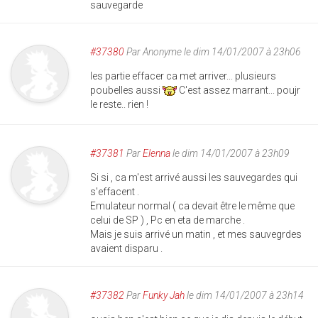
sauvegarde
#37380
Par
Anonyme
le dim 14/01/2007 à 23h06
les partie effacer ca met arriver... plusieurs
poubelles aussi
C'est assez marrant... poujr
le reste.. rien !
#37381
Par
Elenna
le dim 14/01/2007 à 23h09
Si si , ca m'est arrivé aussi les sauvegardes qui
s'effacent .
Emulateur normal ( ca devait être le même que
celui de SP ) , Pc en eta de marche .
Mais je suis arrivé un matin , et mes sauvegrdes
avaient disparu .
#37382
Par
Funky Jah
le dim 14/01/2007 à 23h14