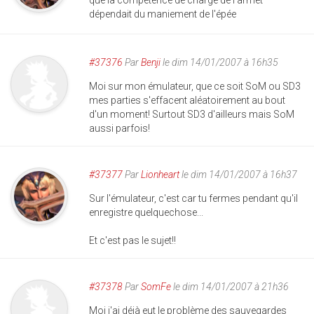
que la compétence de charge de l'armet
dépendait du maniement de l'épée
#37376
Par
Benji
le dim 14/01/2007 à 16h35
Moi sur mon émulateur, que ce soit SoM ou SD3
mes parties s'effacent aléatoirement au bout
d'un moment! Surtout SD3 d'ailleurs mais SoM
aussi parfois!
#37377
Par
Lionheart
le dim 14/01/2007 à 16h37
Sur l'émulateur, c'est car tu fermes pendant qu'il
enregistre quelquechose...
Et c'est pas le sujet!!
#37378
Par
SomFe
le dim 14/01/2007 à 21h36
Moi j'ai déjà eut le problème des sauvegardes