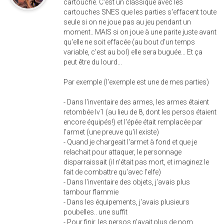
cartouche. C'est un classique avec les
cartouches SNES que les parties s'effacent toute
seule si on ne joue pas au jeu pendant un
moment.. MAIS si on joue à une parite juste avant
qu'elle ne soit effacée (au bout d'un temps
variable, c'est au bol) elle sera buguée... Et ça
peut être du lourd...
Par exemple (l'exemple est une de mes parties)
- Dans l'inventaire des armes, les armes étaient
retombée lv1 (au lieu de 8, dont les persos étaient
encore équipés!) et l'épée était remplacée par
l'armet (une preuve qu'il existe)
- Quand je chargeait l'armet à fond et que je
relachait pour attaquer, le personnage
disparraissait (il n'était pas mort, et imaginez le
fait de combattre qu'avec l'elfe)
- Dans l'inventaire des objets, j'avais plus
tambour flammie
- Dans les équipements, j'avais plusieurs
poubelles.. une suffit
- Pour finir, les persos n'avait plus de nom