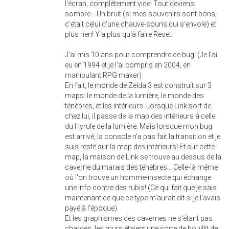
l'écran, complètement vide! Tout deviens
sombre... Un bruit (si mes souvenirs sont bons,
c'était celui d'une chauve-souris qui s'envole) et
plus rien! Y a plus qu'à faire Reset!
J'ai mis 10 ans pour comprendre ce bug! (Je l'ai
eu en 1994 et je l'ai compris en 2004, en
manipulant RPG maker)
En fait, le monde de Zelda 3 est construit sur 3
maps: le monde de la lumière, le monde des
ténèbres, et les intérieurs. Lorsque Link sort de
chez lui, il passe de la map des intérieurs à celle
du Hyrule de la lumière. Mais lorsque mon bug
est arrivé, la console n'a pas fait la transition et je
suis resté sur la map des intérieurs! Et sur cette
map, la maison de Link se trouve au dessus de la
caverne du marais des ténèbres... Celle-là même
où l'on trouve un homme-insecte qui échange
une info contre des rubis! (Ce qui fait que je sais
maintenant ce que ce type m'aurait dit si je l'avais
payé à l'époque)
Et les graphismes des cavernes ne s'étant pas
chargés, les murs étaient une sorte de bouillit de