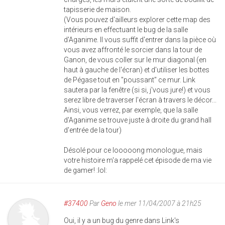
tapisserie de maison.
(Vous pouvez d'ailleurs explorer cette map des
intérieurs en effectuant le bug de la salle
d'Aganime. Il vous suffit d'entrer dans la pièce où
vous avez affronté le sorcier dans la tour de
Ganon, de vous coller sur le mur diagonal (en
haut à gauche de l'écran) et d'utiliser les bottes
de Pégase tout en "poussant" ce mur. Link
sautera par la fenêtre (si si, j'vous jure!) et vous
serez libre de traverser l'écran à travers le décor...
Ainsi, vous verrez, par exemple, que la salle
d'Aganime se trouve juste à droite du grand hall
d'entrée de la tour)
Désolé pour ce looooong monologue, mais
votre histoire m'a rappelé cet épisode de ma vie
de gamer! :lol:
#37400
Par
Geno
le mer 11/04/2007 à 21h25
Oui, il y a un bug du genre dans Link's