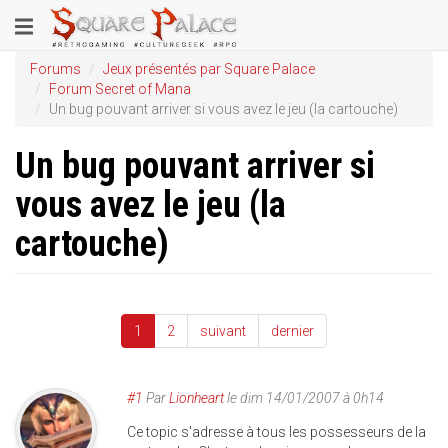
Aller
Toggle
au
contenu
navigation
Forums
Jeux présentés par Square Palace
principal
Forum Secret of Mana
Un bug pouvant arriver si vous avez le jeu (la cartouche)
Un bug pouvant arriver si
vous avez le jeu (la
cartouche)
1
2
suivant
dernier
#1
Par
Lionheart
le
dim 14/01/2007 à 0h14
Ce topic s'adresse à tous les possesseurs de la