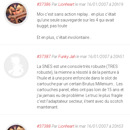
#37386
Par
Lionheart
le mar 16/01/2007 à 20h19
Moi c'est sans action replay... en plus c'était
qu'une seule sauvegarde sur les 4 qui avait
buggé, pas toute
Et en plus, c'était involontaire...
#37387
Par
Funky Jah
le mar 16/01/2007 à 20h51
La SNES est une console très robuste (TRES
robuste), la mienne a résisté à de la peinture à
l'huile et à une poire enfoncée dans le slot de
cartouche par un certain Brutus Millenium... Les
cartouches pareil, elles ont pas loin de 15 ans et
j'ai jamais eu de problème. Le truc le plus fragile
c'est l'adaptateur secteur, il tient avec du scotch
maintenant.
#37388
Par
Lionheart
le mar 16/01/2007 à 20h53