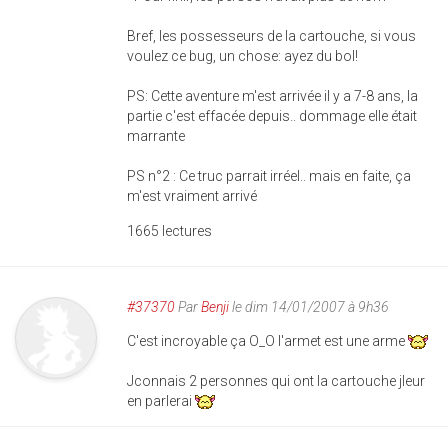
Bref, les possesseurs de la cartouche, si vous
voulez ce bug, un chose: ayez du bol!
PS: Cette aventure m'est arrivée il y a 7-8 ans, la
partie c'est effacée depuis.. dommage elle était
marrante
PS n°2 : Ce truc parrait irréel.. mais en faite, ça
m'est vraiment arrivé
1665 lectures
#37370
Par
Benji
le dim 14/01/2007 à 9h36
C'est incroyable ça O_O l'armet est une arme
Jconnais 2 personnes qui ont la cartouche jleur
en parlerai