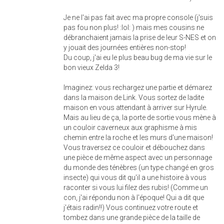
Je ne l'ai pas fait avec ma propre console (j'suis
pas fou non plus! :lol: ) mais mes cousins ne
débranchaient jamais la prise de leur S-NES et on
y jouait des journées entières non-stop!
Du coup, j'ai eu le plus beau bug de ma vie sur le
bon vieux Zelda 3!
Imaginez: vous rechargez une partie et démarez
dans la maison de Link. Vous sortez de ladite
maison en vous attendant à arriver sur Hyrule.
Mais au lieu de ça, la porte de sortie vous mène à
un couloir caverneux aux graphisme à mis
chemin entre la roche et les murs d'une maison!
Vous traversez ce couloir et débouchez dans
une pièce de même aspect avec un personnage
du monde des ténèbres (un type changé en gros
insecte) qui vous dit qu'il a une histoire à vous
raconter si vous lui filez des rubis! (Comme un
con, j'ai répondu non à l'époque! Qui a dit que
j'étais radin!!) Vous continuez votre route et
tombez dans une grande pièce de la taille de