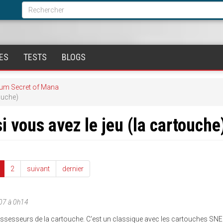
Formulaire
de
Rechercher
recherche
ES
TESTS
BLOGS
um Secret of Mana
touche)
i vous avez le jeu (la cartouche
2
suivant
dernier
07 à 0h14
ossesseurs de la cartouche. C'est un classique avec les cartouches SN