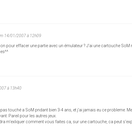
im 14/01/2007 à 12h09
on pour effacer une partie avec un émulateur ? J'ai une cartouche SoM 
ies^^
007 à 13h40
i pas touché a SoM pndant bien 3-4 ans, et j'ai jamais eu ce probleme. M
t. Pareil pour les autres jeux.
udra m'exliquer comment vous faites ca, sur une cartouche, ca peut s'exp