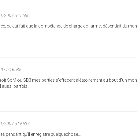
01/2007 à 15h50
épée, ce qui fait que la compétence de charge de l'armet dépendait du ma
007 à 16h35
soit SoM ou SD3 mes parties s'effacent aléatoirement au bout d'un mo
 aussi parfois!
01/2007 à 16h37
mes pendant qu'il enregistre quelquechose...