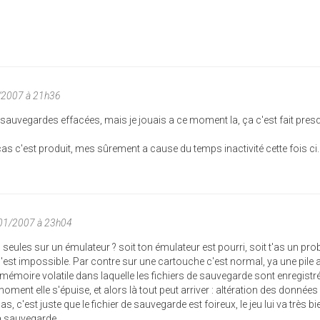
/2007 à 21h36
s sauvegardes effacées, mais je jouais a ce moment la, ça c'est fait pres
as c'est produit, mes sûrement a cause du temps inactivité cette fois ci.
/01/2007 à 23h04
s seules sur un émulateur ? soit ton émulateur est pourri, soit t'as un pr
c'est impossible. Par contre sur une cartouche c'est normal, ya une pile 
mémoire volatile dans laquelle les fichiers de sauvegarde sont enregistr
ment elle s'épuise, et alors là tout peut arriver : altération des donnée
s, c'est juste que le fichier de sauvegarde est foireux, le jeu lui va très bi
a sauvegarde