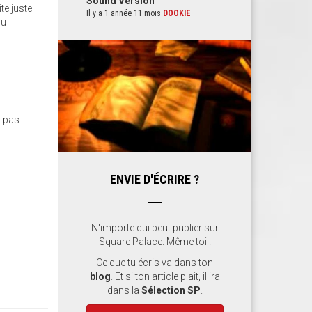
Sound Version
te juste
Il y a 1 année 11 mois
DOOKIE
du
t pas
ENVIE D'ÉCRIRE ?
N'importe qui peut publier sur
Square Palace. Même toi !
Ce que tu écris va dans ton
blog
. Et si ton article plait, il ira
dans la
Sélection SP
.