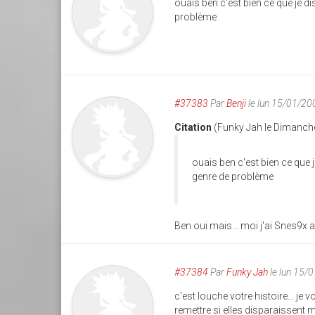
ouais ben c'est bien ce que je d
problème
#37383
Par
Benji
le lun 15/01/20
Citation
(Funky Jah le Dimanche
ouais ben c'est bien ce que 
genre de problème
Ben oui mais... moi j'ai Snes9x a
#37384
Par
Funky Jah
le lun 15/
c'est louche votre histoire... je
remettre si elles disparaissent