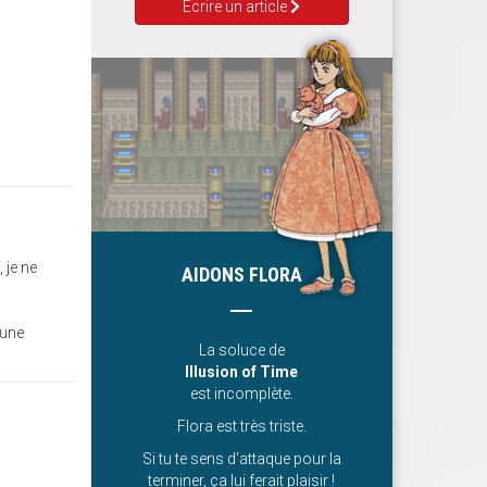
Ecrire un article
 je ne
AIDONS FLORA
 une
La soluce de
Illusion of Time
est incomplète.
Flora est très triste.
Si tu te sens d’attaque pour la
terminer, ça lui ferait plaisir !