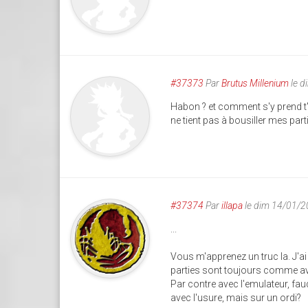
#37373
Par
Brutus Millenium
le d
Habon ? et comment s'y prend t'
ne tient pas à bousiller mes part
#37374
Par
illapa
le dim 14/01/2
...
Vous m'apprenez un truc la. J'a
parties sont toujours comme avan
Par contre avec l'emulateur, fa
avec l'usure, mais sur un ordi?