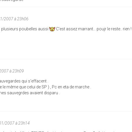
01/2007 à 23h06
... plusieurs poubelles aussi
C'est assez marrant... poujr le reste.. rien !
/2007 à 23h09
sauvegardes qui s'effacent .
e le même que celui de SP ) , Pc en eta de marche .
t mes sauvegrdes avaient disparu .
/01/2007 à 23h14