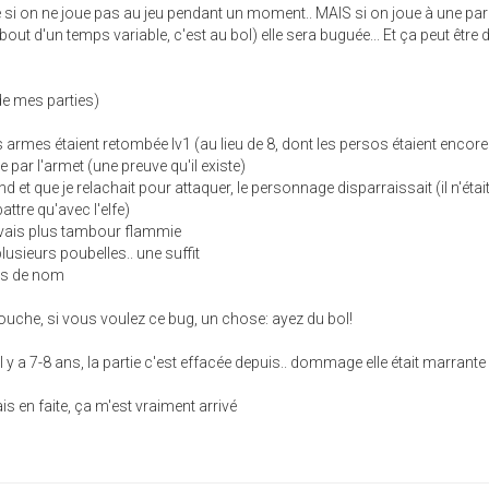
le si on ne joue pas au jeu pendant un moment.. MAIS si on joue à une pari
bout d'un temps variable, c'est au bol) elle sera buguée... Et ça peut être 
de mes parties)
s armes étaient retombée lv1 (au lieu de 8, dont les persos étaient encore
e par l'armet (une preuve qu'il existe)
nd et que je relachait pour attaquer, le personnage disparraissait (il n'étai
attre qu'avec l'elfe)
j'avais plus tambour flammie
lusieurs poubelles.. une suffit
plus de nom
ouche, si vous voulez ce bug, un chose: ayez du bol!
il y a 7-8 ans, la partie c'est effacée depuis.. dommage elle était marrante
mais en faite, ça m'est vraiment arrivé