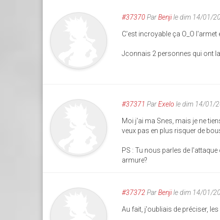
#37370
Par
Benji
le dim 14/01/2
C'est incroyable ça O_O l'armet
Jconnais 2 personnes qui ont la
#37371
Par
Exelo
le dim 14/01/
Moi j'ai ma Snes, mais je ne tien
veux pas en plus risquer de bou
PS : Tu nous parles de l'attaqu
armure?
#37372
Par
Benji
le dim 14/01/2
Au fait, j'oubliais de préciser, 