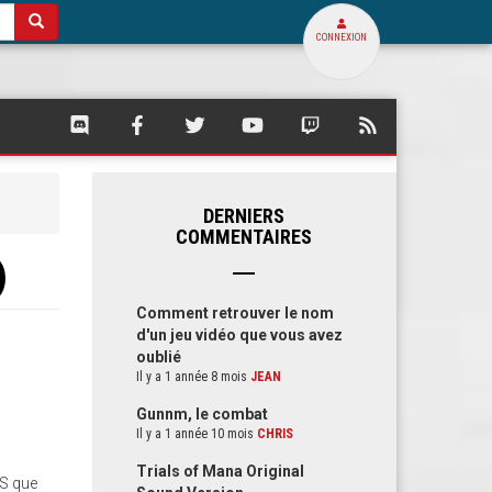
CONNEXION
SQUARE
SQUARE
SQUARE
SQUARE
SQUARE
FLUX
PALACE
PALACE
PALACE
PALACE
PALACE
RSS
SUR
SUR
SUR
SUR
SUR
DE
DISCORD
FACEBOOK
TWITTER
YOUTUBE
TWITCH
SQUARE
PALACE
DERNIERS
COMMENTAIRES
)
Comment retrouver le nom
d'un jeu vidéo que vous avez
oublié
Il y a 1 année 8 mois
JEAN
Gunnm, le combat
Il y a 1 année 10 mois
CHRIS
Trials of Mana Original
ES que