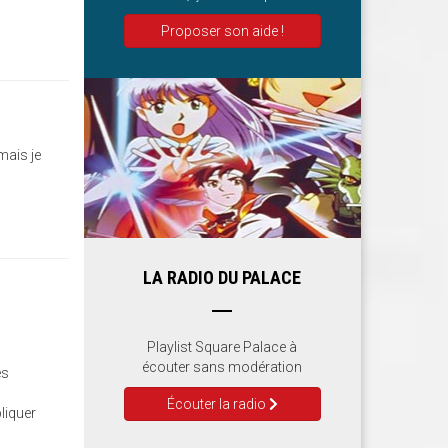
Proposer son aide !
mais je
LA RADIO DU PALACE
Playlist Square Palace à
écouter sans modération
es
Écouter la radio
liquer