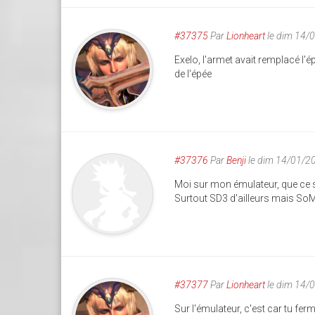
#37375
Par
Lionheart
le dim 14/
Exelo, l'armet avait remplacé l'
de l'épée
#37376
Par
Benji
le dim 14/01/2
Moi sur mon émulateur, que ce 
Surtout SD3 d'ailleurs mais SoM
#37377
Par
Lionheart
le dim 14/
Sur l'émulateur, c'est car tu fer