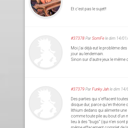
Et c'est pas le sujet!!
#37378
Par
SomFe
le dim 14/01
Moi j'ai déjà eut le problème de
jour au lendemain.
Sinon sur d'autre jeux le même c
#37379
Par
Funky Jah
le dim 14
Des parties qui s'effacent toute
disque dur, parce qu'en théorie 
lithium dedans qui alimente une 
comme toute pile au bout d'un mo
lieu à des "bugs" (qui n'en sont pa
même effacement complet de l