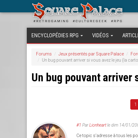
Aller
au
contenu
principal
ENCYCLOPÉDIES RPG
VIDÉOS
ARTICL
Forums
Jeux présentés par Square Palace
For
Un bug pouvant arriver si vous avez le jeu (la car
Un bug pouvant arriver s
1
#1
Par
Lionheart
le
dim 14/01/20
Ce topic s'adresse à tous les p