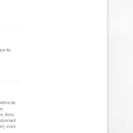
que du
oblème de
au
és, donc
s donnant
en), voire