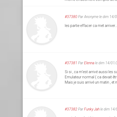
#37380
Par
Anonyme
le dim 14/
les partie effacer ca met arriver
#37381
Par
Elenna
le dim 14/01
Si si , ca m'est arrivé aussi les 
Emulateur normal ( ca devait êtr
Mais je suis arrivé un matin , e
#37382
Par
Funky Jah
le dim 14