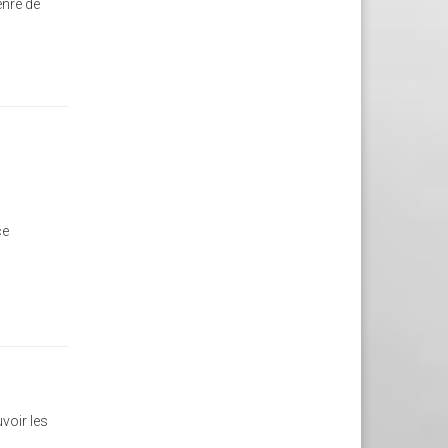
enre de
ce
uvoir les