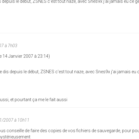
is depuis le début, ZSNES c'est tout naze, avec Snes9x j'ai jamais eu ce g
07 à 7h03
 14 Janvier 2007 à 23:14)
je dis depuis le début, ZSNES c'est tout naze, avec Snes9x j'ai jamais eu 
ussi, et pourtant ça me le fait aussi
01/2007 à 10h11
 vous conseille de faire des copies de vos fichiers de sauvegarde, pour po
 mystérieusement