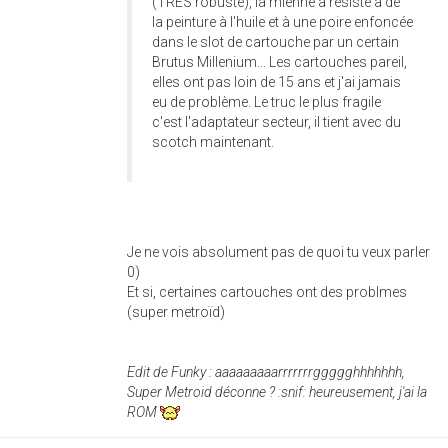
(TRES robuste), la mienne a résisté à de
la peinture à l'huile et à une poire enfoncée
dans le slot de cartouche par un certain
Brutus Millenium... Les cartouches pareil,
elles ont pas loin de 15 ans et j'ai jamais
eu de problème. Le truc le plus fragile
c'est l'adaptateur secteur, il tient avec du
scotch maintenant.
Je ne vois absolument pas de quoi tu veux parler
0)
Et si, certaines cartouches ont des problmes
(super metroïd)
Edit de Funky : aaaaaaaaarrrrrrrggggghhhhhhh,
Super Metroid déconne ? :snif: heureusement, j'ai la
ROM