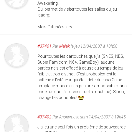
Awakening...
Qui permet de visiter toutes les salles du jeu
:aaarg:
Mais Glitchées :cry:
#37401
Par
Malak
le jeu 12/04/2007 à 18h50
Pour toutes les cartouches que j'ai(SNES, NES,
Super Famicom, N64, GameBoy), aucune
parties ne s'est effacé à cause du temps de jeu
faible et trop distinct. C'est probablement la
batterie à l'intérieur qui était défectueuse(Ca se
remplace mais c'est a peu pres impossible sans
briser de quoi à l'intérieur de ta machine). Sinon,
change tes consoles!
#37402
Par
Anonyme
le sam 14/04/2007 à 19h45
J'ai eu une seul fois un problème de sauvegarde