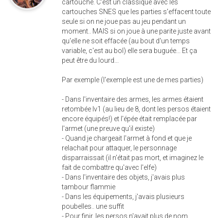
cartouche. C'est un classique avec les
cartouches SNES que les parties s'effacent toute
seule si on ne joue pas au jeu pendant un
moment.. MAIS si on joue à une parite juste avant
qu'elle ne soit effacée (au bout d'un temps
variable, c'est au bol) elle sera buguée... Et ça
peut être du lourd...
Par exemple (l'exemple est une de mes parties)
- Dans l'inventaire des armes, les armes étaient
retombée lv1 (au lieu de 8, dont les persos étaient
encore équipés!) et l'épée était remplacée par
l'armet (une preuve qu'il existe)
- Quand je chargeait l'armet à fond et que je
relachait pour attaquer, le personnage
disparraissait (il n'était pas mort, et imaginez le
fait de combattre qu'avec l'elfe)
- Dans l'inventaire des objets, j'avais plus
tambour flammie
- Dans les équipements, j'avais plusieurs
poubelles.. une suffit
- Pour finir, les persos n'avait plus de nom