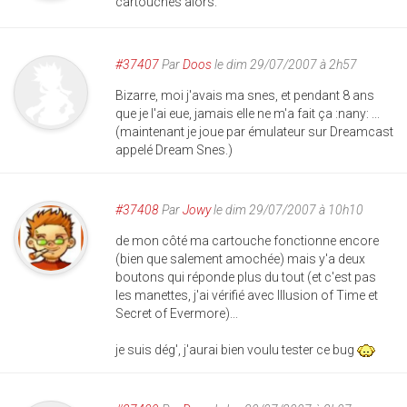
cartouches alors.
#37407
Par
Doos
le dim 29/07/2007 à 2h57
Bizarre, moi j'avais ma snes, et pendant 8 ans
que je l'ai eue, jamais elle ne m'a fait ça :nany: ...
(maintenant je joue par émulateur sur Dreamcast
appelé Dream Snes.)
#37408
Par
Jowy
le dim 29/07/2007 à 10h10
de mon côté ma cartouche fonctionne encore
(bien que salement amochée) mais y'a deux
boutons qui réponde plus du tout (et c'est pas
les manettes, j'ai vérifié avec Illusion of Time et
Secret of Evermore)...
je suis dég', j'aurai bien voulu tester ce bug