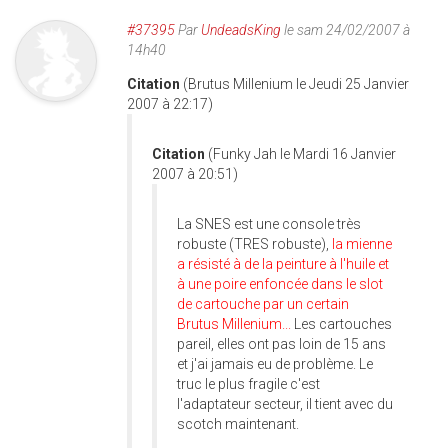
#37395
Par
UndeadsKing
le sam 24/02/2007 à
14h40
Citation
(Brutus Millenium le Jeudi 25 Janvier
2007 à 22:17)
Citation
(Funky Jah le Mardi 16 Janvier
2007 à 20:51)
La SNES est une console très
robuste (TRES robuste),
la mienne
a résisté à de la peinture à l'huile et
à une poire enfoncée dans le slot
de cartouche par un certain
Brutus Millenium...
Les cartouches
pareil, elles ont pas loin de 15 ans
et j'ai jamais eu de problème. Le
truc le plus fragile c'est
l'adaptateur secteur, il tient avec du
scotch maintenant.