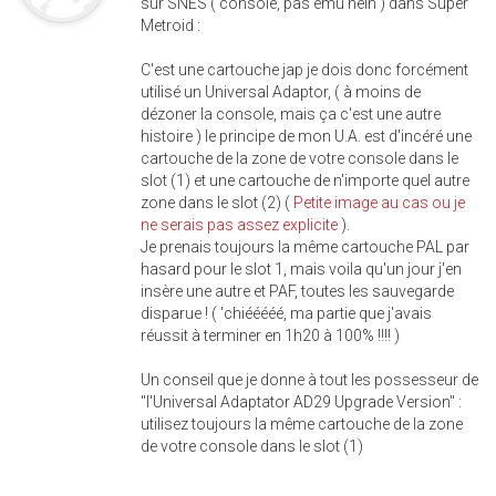
sur SNES ( console, pas ému hein ) dans Super
Metroid :
C'est une cartouche jap je dois donc forcément
utilisé un Universal Adaptor, ( à moins de
dézoner la console, mais ça c'est une autre
histoire ) le principe de mon U.A. est d'incéré une
cartouche de la zone de votre console dans le
slot (1) et une cartouche de n'importe quel autre
zone dans le slot (2) (
Petite image au cas ou je
ne serais pas assez explicite
).
Je prenais toujours la même cartouche PAL par
hasard pour le slot 1, mais voila qu'un jour j'en
insère une autre et PAF, toutes les sauvegarde
disparue ! ( 'chiééééé, ma partie que j'avais
réussit à terminer en 1h20 à 100% !!!! )
Un conseil que je donne à tout les possesseur de
"l'Universal Adaptator AD29 Upgrade Version" :
utilisez toujours la même cartouche de la zone
de votre console dans le slot (1)