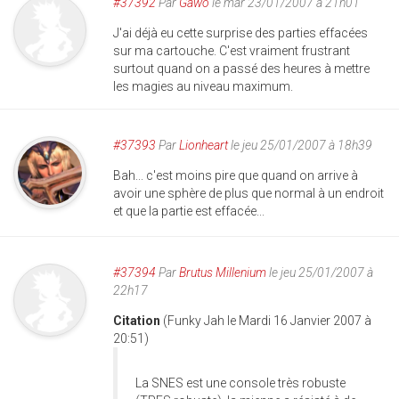
#37392
Par
Gawo
le mar 23/01/2007 à 21h01
J'ai déjà eu cette surprise des parties effacées
sur ma cartouche. C'est vraiment frustrant
surtout quand on a passé des heures à mettre
les magies au niveau maximum.
#37393
Par
Lionheart
le jeu 25/01/2007 à 18h39
Bah... c'est moins pire que quand on arrive à
avoir une sphère de plus que normal à un endroit
et que la partie est effacée...
#37394
Par
Brutus Millenium
le jeu 25/01/2007 à
22h17
Citation
(Funky Jah le Mardi 16 Janvier 2007 à
20:51)
La SNES est une console très robuste