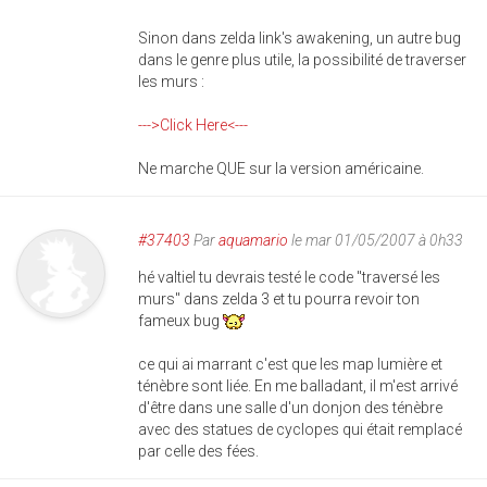
Sinon dans zelda link's awakening, un autre bug
dans le genre plus utile, la possibilité de traverser
les murs :
--->Click Here<---
Ne marche QUE sur la version américaine.
#37403
Par
aquamario
le mar 01/05/2007 à 0h33
hé valtiel tu devrais testé le code "traversé les
murs" dans zelda 3 et tu pourra revoir ton
fameux bug
ce qui ai marrant c'est que les map lumière et
ténèbre sont liée. En me balladant, il m'est arrivé
d'être dans une salle d'un donjon des ténèbre
avec des statues de cyclopes qui était remplacé
par celle des fées.