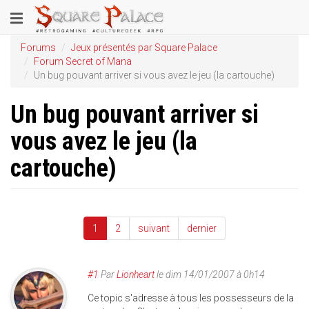
Aller
Toggle
au
contenu
navigation
Forums
Jeux présentés par Square Palace
principal
Forum Secret of Mana
Un bug pouvant arriver si vous avez le jeu (la cartouche)
Un bug pouvant arriver si
vous avez le jeu (la
cartouche)
1
2
suivant
dernier
#1
Par
Lionheart
le
dim 14/01/2007 à 0h14
Ce topic s'adresse à tous les possesseurs de la