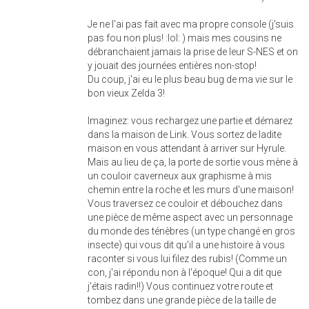
Je ne l'ai pas fait avec ma propre console (j'suis
pas fou non plus! :lol: ) mais mes cousins ne
débranchaient jamais la prise de leur S-NES et on
y jouait des journées entières non-stop!
Du coup, j'ai eu le plus beau bug de ma vie sur le
bon vieux Zelda 3!
Imaginez: vous rechargez une partie et démarez
dans la maison de Link. Vous sortez de ladite
maison en vous attendant à arriver sur Hyrule.
Mais au lieu de ça, la porte de sortie vous mène à
un couloir caverneux aux graphisme à mis
chemin entre la roche et les murs d'une maison!
Vous traversez ce couloir et débouchez dans
une pièce de même aspect avec un personnage
du monde des ténèbres (un type changé en gros
insecte) qui vous dit qu'il a une histoire à vous
raconter si vous lui filez des rubis! (Comme un
con, j'ai répondu non à l'époque! Qui a dit que
j'étais radin!!) Vous continuez votre route et
tombez dans une grande pièce de la taille de