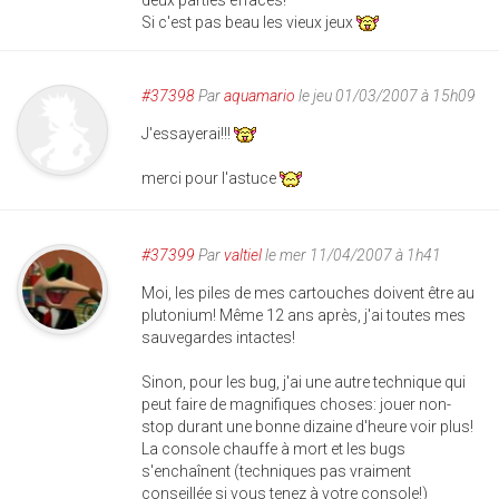
deux parties éffacés!
Si c'est pas beau les vieux jeux
#37398
Par
aquamario
le jeu 01/03/2007 à 15h09
J'essayerai!!!
merci pour l'astuce
#37399
Par
valtiel
le mer 11/04/2007 à 1h41
Moi, les piles de mes cartouches doivent être au
plutonium! Même 12 ans après, j'ai toutes mes
sauvegardes intactes!
Sinon, pour les bug, j'ai une autre technique qui
peut faire de magnifiques choses: jouer non-
stop durant une bonne dizaine d'heure voir plus!
La console chauffe à mort et les bugs
s'enchaînent (techniques pas vraiment
conseillée si vous tenez à votre console!)