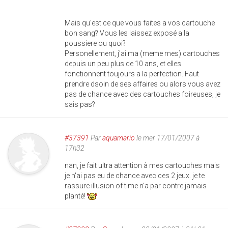
Mais qu'est ce que vous faites a vos cartouche
bon sang? Vous les laissez exposé a la
poussiere ou quoi?
Personellement, j'ai ma (meme mes) cartouches
depuis un peu plus de 10 ans, et elles
fonctionnent toujours a la perfection. Faut
prendre dsoin de ses affaires ou alors vous avez
pas de chance avec des cartouches foireuses, je
sais pas?
#37391
Par
aquamario
le mer 17/01/2007 à
17h32
nan, je fait ultra attention à mes cartouches mais
je n'ai pas eu de chance avec ces 2 jeux. je te
rassure illusion of time n'a par contre jamais
planté!