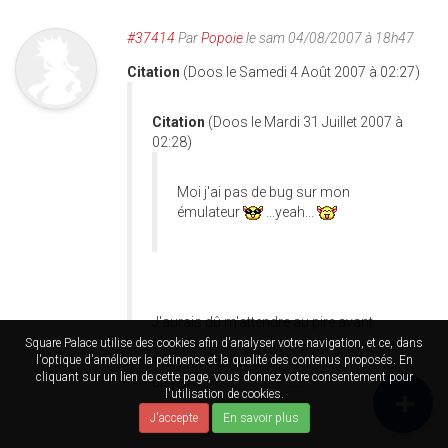
#37414
Par
Popoie
le sam 04/08/2007 à 18h47
Citation
(Doos le Samedi 4 Août 2007 à 02:27)
Citation
(Doos le Mardi 31 Juillet 2007 à
02:28)
Moi j'ai pas de bug sur mon
émulateur
...yeah...
J'aurais dû m'attendre au pire avant
d'écrire ça...
Square Palace utilise des cookies afin d'analyser votre navigation, et ce, dans
l'optique d'améliorer la petinence et la qualité des contenus proposés. En
Ma sauvegarde a
cliquant sur un lien de cette page, vous donnez votre consentement pour
disparu...................................
l'utilisation de cookies.
J'accepte
En savoir plus