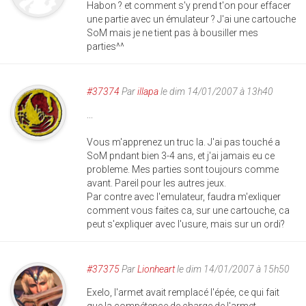
Habon ? et comment s'y prend t'on pour effacer
une partie avec un émulateur ? J'ai une cartouche
SoM mais je ne tient pas à bousiller mes
parties^^
#37374
Par
illapa
le dim 14/01/2007 à 13h40
...
Vous m'apprenez un truc la. J'ai pas touché a
SoM pndant bien 3-4 ans, et j'ai jamais eu ce
probleme. Mes parties sont toujours comme
avant. Pareil pour les autres jeux.
Par contre avec l'emulateur, faudra m'exliquer
comment vous faites ca, sur une cartouche, ca
peut s'expliquer avec l'usure, mais sur un ordi?
#37375
Par
Lionheart
le dim 14/01/2007 à 15h50
Exelo, l'armet avait remplacé l'épée, ce qui fait