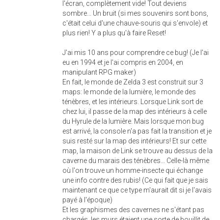
l'écran, complètement vide! Tout deviens
sombre... Un bruit (si mes souvenirs sont bons,
c'était celui d'une chauve-souris qui s'envole) et
plus rien! Y a plus qu'à faire Reset!
J'ai mis 10 ans pour comprendre ce bug! (Je l'ai
eu en 1994 et je l'ai compris en 2004, en
manipulant RPG maker)
En fait, le monde de Zelda 3 est construit sur 3
maps: le monde de la lumière, le monde des
ténèbres, et les intérieurs. Lorsque Link sort de
chez lui, il passe de la map des intérieurs à celle
du Hyrule de la lumière. Mais lorsque mon bug
est arrivé, la console n'a pas fait la transition et je
suis resté sur la map des intérieurs! Et sur cette
map, la maison de Link se trouve au dessus de la
caverne du marais des ténèbres... Celle-là même
où l'on trouve un homme-insecte qui échange
une info contre des rubis! (Ce qui fait que je sais
maintenant ce que ce type m'aurait dit si je l'avais
payé à l'époque)
Et les graphismes des cavernes ne s'étant pas
chargés, les murs étaient une sorte de bouillit de