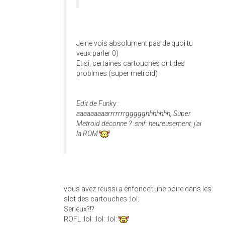
Je ne vois absolument pas de quoi tu
veux parler 0)
Et si, certaines cartouches ont des
problmes (super metroïd)
Edit de Funky :
aaaaaaaaarrrrrrrggggghhhhhhh, Super
Metroid déconne ? :snif: heureusement, j'ai
la ROM
vous avez reussi a enfoncer une poire dans les
slot des cartouches :lol:
Serieux?!?
ROFL :lol: :lol: :lol: