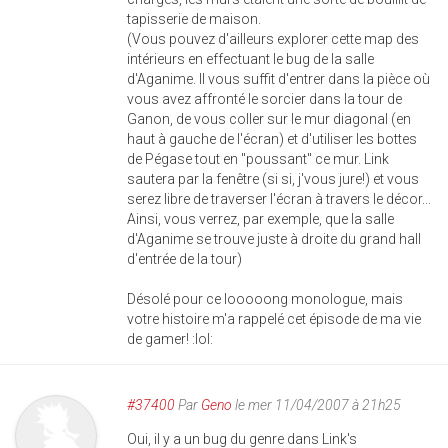
tapisserie de maison.
(Vous pouvez d'ailleurs explorer cette map des
intérieurs en effectuant le bug de la salle
d'Aganime. Il vous suffit d'entrer dans la pièce où
vous avez affronté le sorcier dans la tour de
Ganon, de vous coller sur le mur diagonal (en
haut à gauche de l'écran) et d'utiliser les bottes
de Pégase tout en "poussant" ce mur. Link
sautera par la fenêtre (si si, j'vous jure!) et vous
serez libre de traverser l'écran à travers le décor...
Ainsi, vous verrez, par exemple, que la salle
d'Aganime se trouve juste à droite du grand hall
d'entrée de la tour)
Désolé pour ce looooong monologue, mais
votre histoire m'a rappelé cet épisode de ma vie
de gamer! :lol:
#37400
Par
Geno
le mer 11/04/2007 à 21h25
Oui, il y a un bug du genre dans Link's