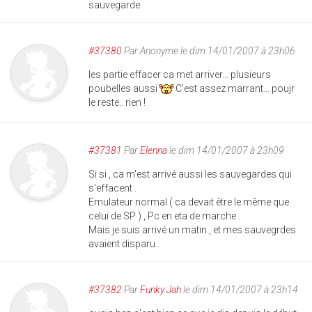
sauvegarde
#37380
Par
Anonyme
le dim 14/01/2007 à 23h06
les partie effacer ca met arriver... plusieurs
poubelles aussi
C'est assez marrant... poujr
le reste.. rien !
#37381
Par
Elenna
le dim 14/01/2007 à 23h09
Si si , ca m'est arrivé aussi les sauvegardes qui
s'effacent .
Emulateur normal ( ca devait être le même que
celui de SP ) , Pc en eta de marche .
Mais je suis arrivé un matin , et mes sauvegrdes
avaient disparu .
#37382
Par
Funky Jah
le dim 14/01/2007 à 23h14