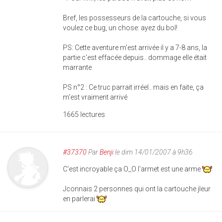
Bref, les possesseurs de la cartouche, si vous
voulez ce bug, un chose: ayez du bol!
PS: Cette aventure m'est arrivée il y a 7-8 ans, la
partie c'est effacée depuis.. dommage elle était
marrante
PS n°2 : Ce truc parrait irréel.. mais en faite, ça
m'est vraiment arrivé
1665 lectures
#37370
Par
Benji
le dim 14/01/2007 à 9h36
C'est incroyable ça O_O l'armet est une arme
Jconnais 2 personnes qui ont la cartouche jleur
en parlerai