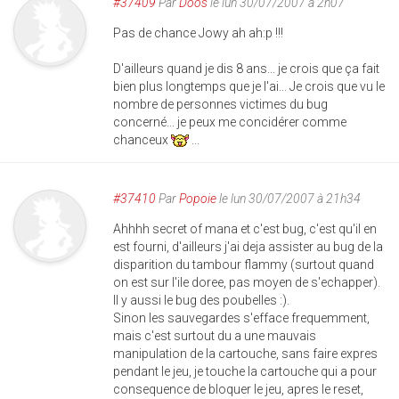
#37409
Par
Doos
le lun 30/07/2007 à 2h07
Pas de chance Jowy ah ah:p !!!
D'ailleurs quand je dis 8 ans... je crois que ça fait
bien plus longtemps que je l'ai... Je crois que vu le
nombre de personnes victimes du bug
concerné... je peux me concidérer comme
chanceux
...
#37410
Par
Popoie
le lun 30/07/2007 à 21h34
Ahhhh secret of mana et c'est bug, c'est qu'il en
est fourni, d'ailleurs j'ai deja assister au bug de la
disparition du tambour flammy (surtout quand
on est sur l'ile doree, pas moyen de s'echapper).
Il y aussi le bug des poubelles :).
Sinon les sauvegardes s'efface frequemment,
mais c'est surtout du a une mauvais
manipulation de la cartouche, sans faire expres
pendant le jeu, je touche la cartouche qui a pour
consequence de bloquer le jeu, apres le reset,