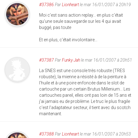
#37386
Par
Lionheart
le mar 16/01/2007 à 20h19
Moi c'est sans action replay... en plus c'était
qu'une seule sauvegarde sur les 4 qui avait
buggé, pas toute
Et en plus, c'était involontaire...
#37387
Par
Funky Jah
le mar 16/01/2007 à 20h51
La SNES est une console très robuste (TRES
robuste), la mienne a résisté à de la peinture à
l'huile et à une poire enfoncée dans le slot de
cartouche par un certain Brutus Millenium... Les
cartouches pareil, elles ont pas loin de 15 ans et
j'ai jamais eu de problème. Le truc le plus fragile
c'est l'adaptateur secteur, il tient avec du scotch
maintenant.
#37388
Par
Lionheart
le mar 16/01/2007 à 20h53