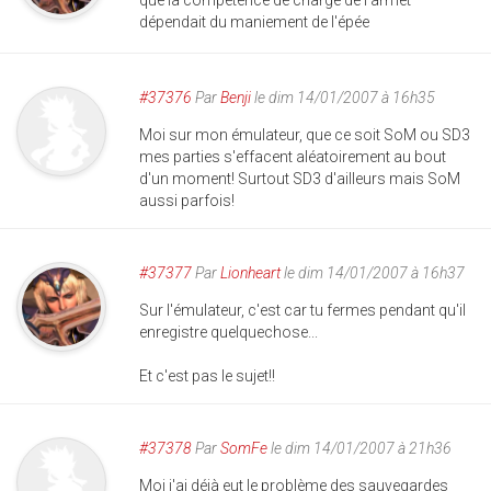
que la compétence de charge de l'armet
dépendait du maniement de l'épée
#37376
Par
Benji
le dim 14/01/2007 à 16h35
Moi sur mon émulateur, que ce soit SoM ou SD3
mes parties s'effacent aléatoirement au bout
d'un moment! Surtout SD3 d'ailleurs mais SoM
aussi parfois!
#37377
Par
Lionheart
le dim 14/01/2007 à 16h37
Sur l'émulateur, c'est car tu fermes pendant qu'il
enregistre quelquechose...
Et c'est pas le sujet!!
#37378
Par
SomFe
le dim 14/01/2007 à 21h36
Moi j'ai déjà eut le problème des sauvegardes