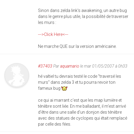
Sinon dans zelda link's awakening, un autre bug
dans le genre plus utile, la possibilité de traverser
les murs :
--->Click Here<---
Ne marche QUE sur la version américaine.
#37403
Par
aquamario
le mar 01/05/2007 à 0h33
hé valtiel tu devrais testé le code "traversé les
murs" dans zelda 3 et tu pourra revoir ton
fameux bug
ce qui ai marrant c'est que les map lumière et
ténèbre sont liée. En me balladant, il m'est arrivé
d'être dans une salle d'un donjon des ténèbre
avec des statues de cyclopes qui était remplacé
par celle des fées.