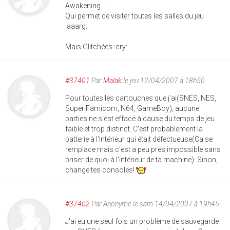
Awakening...
Qui permet de visiter toutes les salles du jeu
:aaarg:
Mais Glitchées :cry:
#37401
Par
Malak
le jeu 12/04/2007 à 18h50
Pour toutes les cartouches que j'ai(SNES, NES,
Super Famicom, N64, GameBoy), aucune
parties ne s'est effacé à cause du temps de jeu
faible et trop distinct. C'est probablement la
batterie à l'intérieur qui était défectueuse(Ca se
remplace mais c'est a peu pres impossible sans
briser de quoi à l'intérieur de ta machine). Sinon,
change tes consoles!
#37402
Par
Anonyme
le sam 14/04/2007 à 19h45
J'ai eu une seul fois un problème de sauvegarde