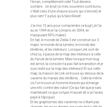
l'écran, complètement vide! Tout deviens
sombre... Un bruit (si mes souvenirs sont bons,
c'était celui d'une chauve-souris qui s'envole) et
plus rien! Y a plus qu'à faire Reset!
J'ai mis 10 ans pour comprendre ce bug! (Je l'ai
eu en 1994 et je l'ai compris en 2004, en
manipulant RPG maker)
En fait, le monde de Zelda 3 est construit sur 3
maps: le monde de la lumière, le monde des
ténèbres, et les intérieurs. Lorsque Link sort de
chez lui, il passe de la map des intérieurs à celle
du Hyrule de la lumière. Mais lorsque mon bug
est arrivé, la console n'a pas fait la transition et je
suis resté sur la map des intérieurs! Et sur cette
map, la maison de Link se trouve au dessus de la
caverne du marais des ténèbres... Celle-là même
où l'on trouve un homme-insecte qui échange
une info contre des rubis! (Ce qui fait que je sais
maintenant ce que ce type m'aurait dit si je l'avais
payé à l'époque)
Et les graphismes des cavernes ne s'étant pas
chargés, les murs étaient une sorte de bouillit de