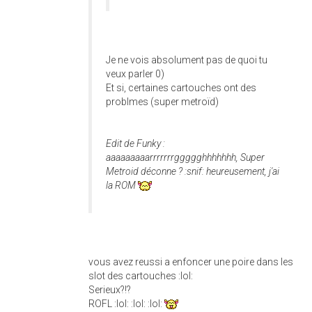
Je ne vois absolument pas de quoi tu
veux parler 0)
Et si, certaines cartouches ont des
problmes (super metroïd)
Edit de Funky :
aaaaaaaaarrrrrrrggggghhhhhhh, Super
Metroid déconne ? :snif: heureusement, j'ai
la ROM
vous avez reussi a enfoncer une poire dans les
slot des cartouches :lol:
Serieux?!?
ROFL :lol: :lol: :lol: