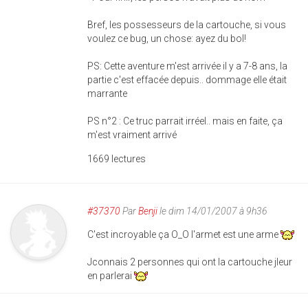
Bref, les possesseurs de la cartouche, si vous
voulez ce bug, un chose: ayez du bol!
PS: Cette aventure m'est arrivée il y a 7-8 ans, la
partie c'est effacée depuis.. dommage elle était
marrante
PS n°2 : Ce truc parrait irréel.. mais en faite, ça
m'est vraiment arrivé
1669 lectures
#37370
Par
Benji
le dim 14/01/2007 à 9h36
C'est incroyable ça O_O l'armet est une arme
Jconnais 2 personnes qui ont la cartouche jleur
en parlerai