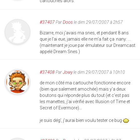
cartouches alors.
#37407
Par
Doos
le dim 29/07/2007 à 2h57
Bizarre, moi j'avais ma snes, et pendant 8 ans
que je l'ai eue, jamais elle ne m'a fait ça :nany: ...
(maintenant je joue par émulateur sur Dreamcast
appelé Dream Snes.)
#37408
Par
Jowy
le dim 29/07/2007 à 10h10
de mon côté ma cartouche fonctionne encore
(bien que salement amochée) mais y'a deux
boutons qui réponde plus du tout (et c'est pas
les manettes, j'ai vérifié avec Illusion of Time et
Secret of Evermore)...
je suis dég', j'aurai bien voulu tester ce bug