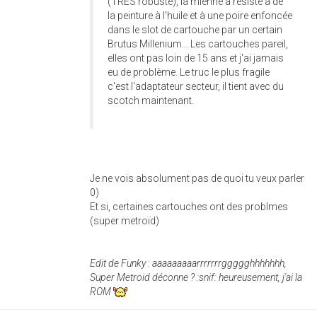
(TRES robuste), la mienne a résisté à de
la peinture à l'huile et à une poire enfoncée
dans le slot de cartouche par un certain
Brutus Millenium... Les cartouches pareil,
elles ont pas loin de 15 ans et j'ai jamais
eu de problème. Le truc le plus fragile
c'est l'adaptateur secteur, il tient avec du
scotch maintenant.
Je ne vois absolument pas de quoi tu veux parler
0)
Et si, certaines cartouches ont des problmes
(super metroïd)
Edit de Funky : aaaaaaaaarrrrrrrggggghhhhhhh,
Super Metroid déconne ? :snif: heureusement, j'ai la
ROM