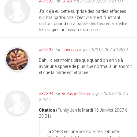
#37392
Par
Gawo
le mar 23/01/2007 à 21h01
J'ai déjà eu cette surprise des parties effacées
sur ma cartouche. C'est vraiment frustrant
surtout quand on a passé des heures à mettre
les magies au niveau maximum.
#37393
Par
Lionheart
le jeu 25/01/2007 à 18h39
Bah... c'est moins pire que quand on arrive à
avoir une sphère de plus que normal à un endroit
et que la partie est effacée...
#37394
Par
Brutus Millenium
le jeu 25/01/2007 à
22h17
Citation
(Funky Jah le Mardi 16 Janvier 2007 à
20:51)
La SNES est une console très robuste