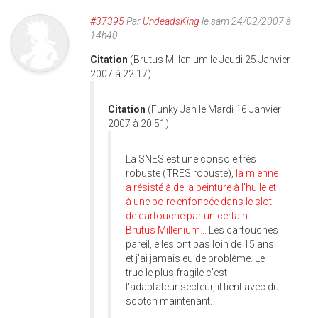
#37395
Par
UndeadsKing
le sam 24/02/2007 à
14h40
Citation
(Brutus Millenium le Jeudi 25 Janvier
2007 à 22:17)
Citation
(Funky Jah le Mardi 16 Janvier
2007 à 20:51)
La SNES est une console très
robuste (TRES robuste),
la mienne
a résisté à de la peinture à l'huile et
à une poire enfoncée dans le slot
de cartouche par un certain
Brutus Millenium...
Les cartouches
pareil, elles ont pas loin de 15 ans
et j'ai jamais eu de problème. Le
truc le plus fragile c'est
l'adaptateur secteur, il tient avec du
scotch maintenant.