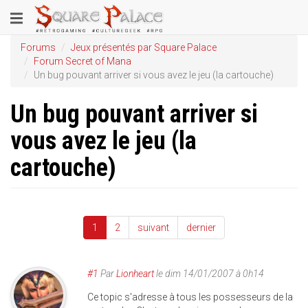
Aller
Toggle
au
contenu
navigation
Forums
Jeux présentés par Square Palace
principal
Forum Secret of Mana
Un bug pouvant arriver si vous avez le jeu (la cartouche)
Un bug pouvant arriver si
vous avez le jeu (la
cartouche)
1
2
suivant
dernier
#1
Par
Lionheart
le
dim 14/01/2007 à 0h14
Ce topic s'adresse à tous les possesseurs de la