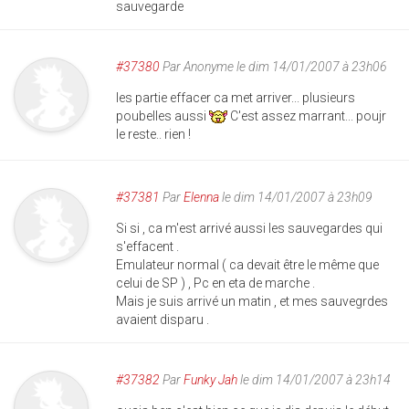
sauvegarde
#37380
Par
Anonyme
le dim 14/01/2007 à 23h06
les partie effacer ca met arriver... plusieurs
poubelles aussi
C'est assez marrant... poujr
le reste.. rien !
#37381
Par
Elenna
le dim 14/01/2007 à 23h09
Si si , ca m'est arrivé aussi les sauvegardes qui
s'effacent .
Emulateur normal ( ca devait être le même que
celui de SP ) , Pc en eta de marche .
Mais je suis arrivé un matin , et mes sauvegrdes
avaient disparu .
#37382
Par
Funky Jah
le dim 14/01/2007 à 23h14