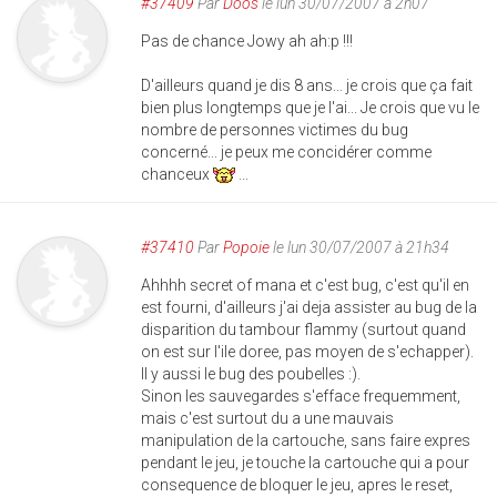
#37409
Par
Doos
le lun 30/07/2007 à 2h07
Pas de chance Jowy ah ah:p !!!
D'ailleurs quand je dis 8 ans... je crois que ça fait
bien plus longtemps que je l'ai... Je crois que vu le
nombre de personnes victimes du bug
concerné... je peux me concidérer comme
chanceux
...
#37410
Par
Popoie
le lun 30/07/2007 à 21h34
Ahhhh secret of mana et c'est bug, c'est qu'il en
est fourni, d'ailleurs j'ai deja assister au bug de la
disparition du tambour flammy (surtout quand
on est sur l'ile doree, pas moyen de s'echapper).
Il y aussi le bug des poubelles :).
Sinon les sauvegardes s'efface frequemment,
mais c'est surtout du a une mauvais
manipulation de la cartouche, sans faire expres
pendant le jeu, je touche la cartouche qui a pour
consequence de bloquer le jeu, apres le reset,