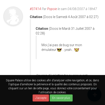
#37414
Par
Popoie
le sam 04/08/2007 à 18h47
Citation
(Doos le Samedi 4 Août 2007 à 02:27)
Citation
(Doos le Mardi 31 Juillet 2007 à
02:28)
Moi j'ai pas de bug sur mon
émulateur
...yeah...
J'aurais dû m'attendre au pire avant
d'écrire ça...
Square Palace utilise des cookies afin d'analyser votre navigation, et ce, dans
l'optique d'améliorer la petinence et la qualité des contenus proposés. En
Ma sauvegarde a
cliquant sur un lien de cette page, vous donnez votre consentement pour
disparu...................................
l'utilisation de cookies.
J'accepte
En savoir plus