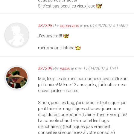
deux parties éffacés!
Si c'est pas beau les vieux jeux
#37398
Par
aquamario
le jeu 01/03/2007 à 15h09
J'essayerai!!!
merci pour l'astuce
#37399
Par
valtiel
le mer 11/04/2007 à 1h41
Moi, les piles de mes cartouches doivent être au
plutonium! Même 12 ans après, j'ai toutes mes
sauvegardes intactes!
Sinon, pour les bug, j'ai une autre technique qui
peut faire de magnifiques choses: jouer non-
stop durant une bonne dizaine d'heure voir plus!
La console chauffe à mort et les bugs
s'enchaînent (techniques pas vraiment
conseillée si vous tenez à votre console!)