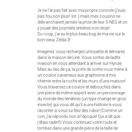
Je ne l'ai pas fait avec ma propre console (j'suis
pas fou non plus! :lol: ) mais mes cousins ne
débranchaient jamais la prise de leur S-NES et on
y jouait des journées entières non-stop!
Du coup, j'ai eu le plus beau bug de ma vie sur le
bon vieux Zelda 3!
Imaginez: vous rechargez une partie et démarez
dans la maison de Link. Vous sortez de ladite
maison en vous attendant à arriver sur Hyrule.
Mais au lieu de ça, la porte de sortie vous mène à
un couloir caverneux aux graphisme à mis
chemin entre la roche et les murs d'une maison!
Vous traversez ce couloir et débouchez dans
une pièce de même aspect avec un personnage
du monde des ténèbres (un type changé en gros
insecte) qui vous dit qu'il a une histoire à vous
raconter si vous lui filez des rubis! (Comme un
con, j'ai répondu non à l'époque! Qui a dit que
j'étais radin!!) Vous continuez votre route et
tombez dans une grande pièce de la taille de