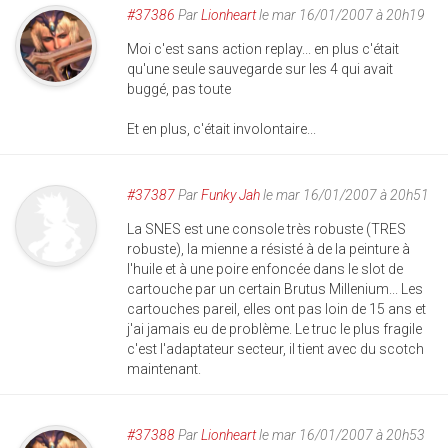
#37386
Par
Lionheart
le mar 16/01/2007 à 20h19
Moi c'est sans action replay... en plus c'était
qu'une seule sauvegarde sur les 4 qui avait
buggé, pas toute
Et en plus, c'était involontaire...
#37387
Par
Funky Jah
le mar 16/01/2007 à 20h51
La SNES est une console très robuste (TRES
robuste), la mienne a résisté à de la peinture à
l'huile et à une poire enfoncée dans le slot de
cartouche par un certain Brutus Millenium... Les
cartouches pareil, elles ont pas loin de 15 ans et
j'ai jamais eu de problème. Le truc le plus fragile
c'est l'adaptateur secteur, il tient avec du scotch
maintenant.
#37388
Par
Lionheart
le mar 16/01/2007 à 20h53