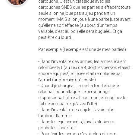
cartouche. C'est un classique avec les
cartouches SNES que les parties s'effacent toute
seule si on ne joue pas au jeu pendant un
moment.. MAIS si on joue à une parite juste avant
qu'elle ne soit effacée (au bout d'un temps
variable, c'est au bol) elle sera buguée... Et ça
peut être du lourd...
Par exemple (l'exemple est une de mes parties)
- Dans l'inventaire des armes, les armes étaient
retombée lv1 (au lieu de 8, dont les persos étaient
encore équipés!) et l'épée était remplacée par
l'armet (une preuve qu'il existe)
- Quand je chargeait l'armet à fond et que je
relachait pour attaquer, le personnage
disparraissait (il n'était pas mort, et imaginez le
fait de combattre qu'avec l'elfe)
- Dans l'inventaire des objets, j'avais plus
tambour flammie
- Dans les équipements, j'avais plusieurs
poubelles.. une suffit
- Pour finir, les persos n'avait plus de nom