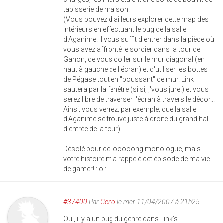
tapisserie de maison.
(Vous pouvez d'ailleurs explorer cette map des
intérieurs en effectuant le bug de la salle
d'Aganime. Il vous suffit d'entrer dans la pièce où
vous avez affronté le sorcier dans la tour de
Ganon, de vous coller sur le mur diagonal (en
haut à gauche de l'écran) et d'utiliser les bottes
de Pégase tout en "poussant" ce mur. Link
sautera par la fenêtre (si si, j'vous jure!) et vous
serez libre de traverser l'écran à travers le décor...
Ainsi, vous verrez, par exemple, que la salle
d'Aganime se trouve juste à droite du grand hall
d'entrée de la tour)
Désolé pour ce looooong monologue, mais
votre histoire m'a rappelé cet épisode de ma vie
de gamer! :lol:
#37400
Par
Geno
le mer 11/04/2007 à 21h25
Oui, il y a un bug du genre dans Link's