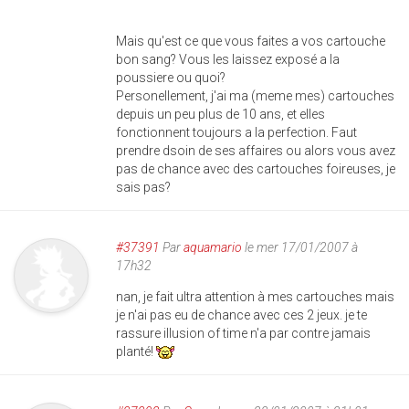
Mais qu'est ce que vous faites a vos cartouche
bon sang? Vous les laissez exposé a la
poussiere ou quoi?
Personellement, j'ai ma (meme mes) cartouches
depuis un peu plus de 10 ans, et elles
fonctionnent toujours a la perfection. Faut
prendre dsoin de ses affaires ou alors vous avez
pas de chance avec des cartouches foireuses, je
sais pas?
#37391
Par
aquamario
le mer 17/01/2007 à
17h32
nan, je fait ultra attention à mes cartouches mais
je n'ai pas eu de chance avec ces 2 jeux. je te
rassure illusion of time n'a par contre jamais
planté!