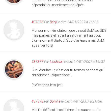
que la compétence de charge de l'armet
dépendait du maniement de l'épée
#37376
Par
Benji
le dim 14/01/2007 à 16h35
Moi sur mon émulateur, que ce soit SoM ou SD3
mes parties s'effacent aléatoirement au bout
d'un moment! Surtout SD3 d'ailleurs mais SoM
aussi parfois!
#37377
Par
Lionheart
le dim 14/01/2007 à 16h37
Sur l'émulateur, c'est car tu fermes pendant qu'il
enregistre quelquechose...
Et c'est pas le sujet!!
#37378
Par
SomFe
le dim 14/01/2007 à 21h36
Moi j'ai déjà eut le problème des sauvegardes