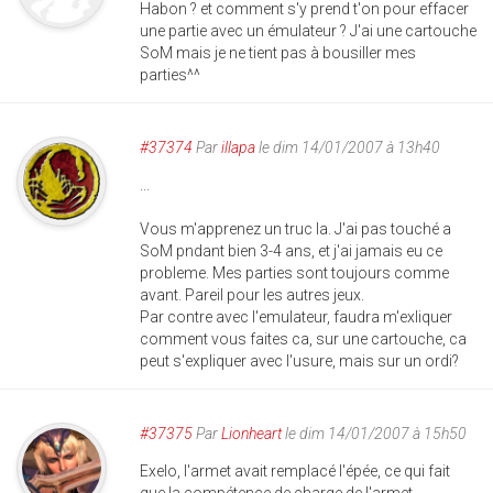
Habon ? et comment s'y prend t'on pour effacer
une partie avec un émulateur ? J'ai une cartouche
SoM mais je ne tient pas à bousiller mes
parties^^
#37374
Par
illapa
le dim 14/01/2007 à 13h40
...
Vous m'apprenez un truc la. J'ai pas touché a
SoM pndant bien 3-4 ans, et j'ai jamais eu ce
probleme. Mes parties sont toujours comme
avant. Pareil pour les autres jeux.
Par contre avec l'emulateur, faudra m'exliquer
comment vous faites ca, sur une cartouche, ca
peut s'expliquer avec l'usure, mais sur un ordi?
#37375
Par
Lionheart
le dim 14/01/2007 à 15h50
Exelo, l'armet avait remplacé l'épée, ce qui fait