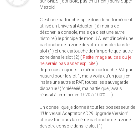
sur SNES ( console, pas ému hein ) dans Super
Metroid :
C'est une cartouche jap je dois donc forcément
utilisé un Universal Adaptor, ( à moins de
dézoner la console, mais ça c'est une autre
histoire ) le principe de mon U.A. est d'incéré une
cartouche de la zone de votre console dans le
slot (1) et une cartouche de n'importe quel autre
zone dans le slot (2) (
Petite image au cas ou je
ne serais pas assez explicite
).
Je prenais toujours la même cartouche PAL par
hasard pour le slot 1, mais voila qu'un jour j'en
insère une autre et PAF, toutes les sauvegarde
disparue ! ( 'chiééééé, ma partie que j'avais
réussit à terminer en 1h20 à 100% !!!! )
Un conseil que je donne à tout les possesseur de
"l'Universal Adaptator AD29 Upgrade Version" :
utilisez toujours la même cartouche de la zone
de votre console dans le slot (1)