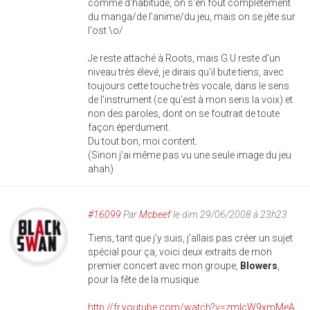
comme d'habitude, on s'en fout complètement
du manga/de l'anime/du jeu, mais on se jète sur
l'ost \o/
Je reste attaché à Roots, mais G.U reste d'un
niveau très élevé, je dirais qu'il bute tiens, avec
toujours cette touche très vocale, dans le sens
de l'instrument (ce qu'est à mon sens la voix) et
non des paroles, dont on se foutrait de toute
façon éperdument.
Du tout bon, moi content.
(Sinon j'ai même pas vu une seule image du jeu
ahah)
#16099
Par
Mcbeef
le dim 29/06/2008 à 23h23
Tiens, tant que j'y suis, j'allais pas créer un sujet
spécial pour ça, voici deux extraits de mon
premier concert avec mon groupe,
Blowers
,
pour la fête de la musique.
http://fr.youtube.com/watch?v=zmlcW9xmMeA