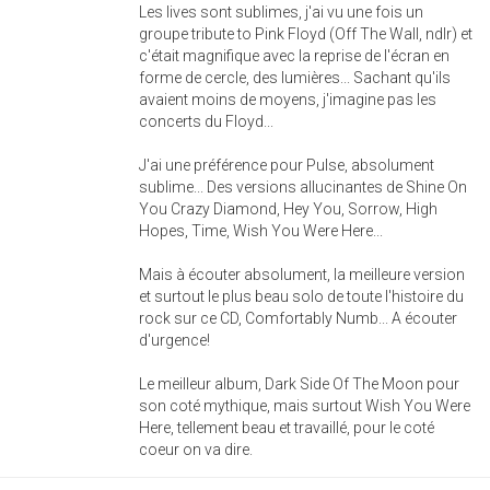
Les lives sont sublimes, j'ai vu une fois un
groupe tribute to Pink Floyd (Off The Wall, ndlr) et
c'était magnifique avec la reprise de l'écran en
forme de cercle, des lumières... Sachant qu'ils
avaient moins de moyens, j'imagine pas les
concerts du Floyd...
J'ai une préférence pour Pulse, absolument
sublime... Des versions allucinantes de Shine On
You Crazy Diamond, Hey You, Sorrow, High
Hopes, Time, Wish You Were Here...
Mais à écouter absolument, la meilleure version
et surtout le plus beau solo de toute l'histoire du
rock sur ce CD, Comfortably Numb... A écouter
d'urgence!
Le meilleur album, Dark Side Of The Moon pour
son coté mythique, mais surtout Wish You Were
Here, tellement beau et travaillé, pour le coté
coeur on va dire.