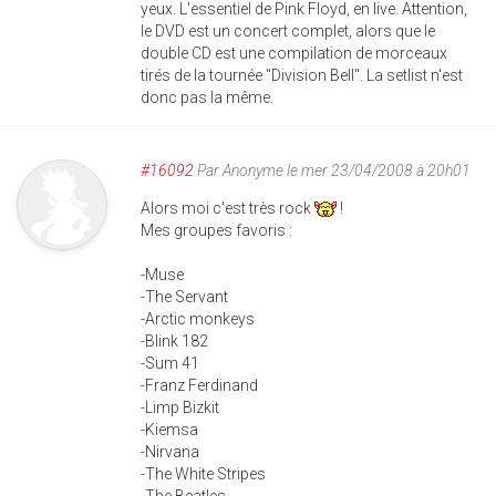
yeux. L'essentiel de Pink Floyd, en live. Attention,
le DVD est un concert complet, alors que le
double CD est une compilation de morceaux
tirés de la tournée "Division Bell". La setlist n'est
donc pas la même.
#16092
Par
Anonyme
le mer 23/04/2008 à 20h01
Alors moi c'est très rock
!
Mes groupes favoris :
-Muse
-The Servant
-Arctic monkeys
-Blink 182
-Sum 41
-Franz Ferdinand
-Limp Bizkit
-Kiemsa
-Nirvana
-The White Stripes