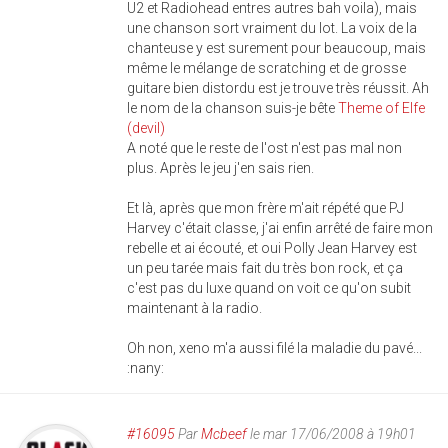
U2 et Radiohead entres autres bah voila), mais
une chanson sort vraiment du lot. La voix de la
chanteuse y est surement pour beaucoup, mais
même le mélange de scratching et de grosse
guitare bien distordu est je trouve très réussit. Ah
le nom de la chanson suis-je bête
Theme of Elfe
(devil)
A noté que le reste de l'ost n'est pas mal non
plus. Après le jeu j'en sais rien.
Et là, après que mon frère m'ait répété que PJ
Harvey c'était classe, j'ai enfin arrêté de faire mon
rebelle et ai écouté, et oui Polly Jean Harvey est
un peu tarée mais fait du très bon rock, et ça
c'est pas du luxe quand on voit ce qu'on subit
maintenant à la radio.
Oh non, xeno m'a aussi filé la maladie du pavé...
:nany:
#16095
Par
Mcbeef
le mar 17/06/2008 à 19h01