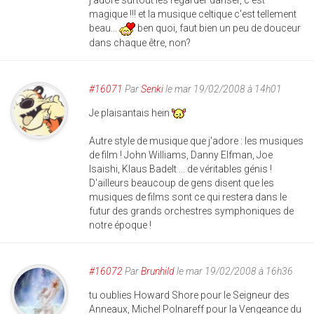
j'adore surtout les regarder danser, c'est
magique !!! et la musique celtique c'est tellement
beau...
ben quoi, faut bien un peu de douceur
dans chaque être, non?
#16071
Par
Senki
le mar 19/02/2008 à 14h01
Je plaisantais hein
Autre style de musique que j'adore : les musiques
de film ! John Williams, Danny Elfman, Joe
Isaishi, Klaus Badelt ... de véritables génis !
D'ailleurs beaucoup de gens disent que les
musiques de films sont ce qui restera dans le
futur des grands orchestres symphoniques de
notre époque !
#16072
Par
Brunhild
le mar 19/02/2008 à 16h36
tu oublies Howard Shore pour le Seigneur des
Anneaux, Michel Polnareff pour la Vengeance du