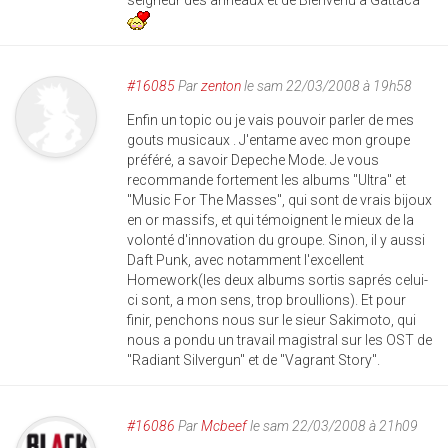
#16085
Par
zenton
le sam 22/03/2008 à 19h58
Enfin un topic ou je vais pouvoir parler de mes
gouts musicaux . J'entame avec mon groupe
préféré, a savoir Depeche Mode. Je vous
recommande fortement les albums "Ultra" et
"Music For The Masses", qui sont de vrais bijoux
en or massifs, et qui témoignent le mieux de la
volonté d'innovation du groupe. Sinon, il y aussi
Daft Punk, avec notamment l'excellent
Homework(les deux albums sortis saprés celui-
ci sont, a mon sens, trop broullions). Et pour
finir, penchons nous sur le sieur Sakimoto, qui
nous a pondu un travail magistral sur les OST de
"Radiant Silvergun" et de "Vagrant Story".
#16086
Par
Mcbeef
le sam 22/03/2008 à 21h09