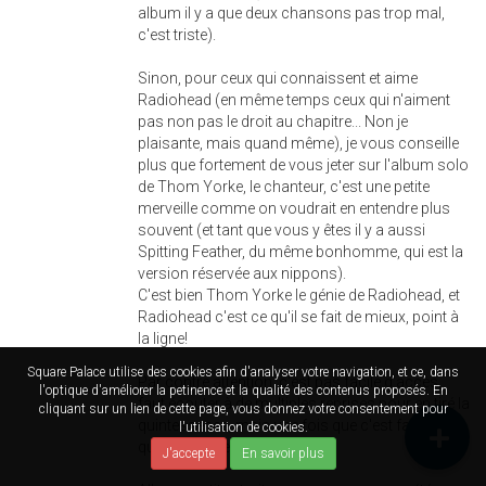
album il y a que deux chansons pas trop mal,
c'est triste).
Sinon, pour ceux qui connaissent et aime
Radiohead (en même temps ceux qui n'aiment
pas non pas le droit au chapitre... Non je
plaisante, mais quand même), je vous conseille
plus que fortement de vous jeter sur l'album solo
de Thom Yorke, le chanteur, c'est une petite
merveille comme on voudrait en entendre plus
souvent (et tant que vous y êtes il y a aussi
Spitting Feather, du même bonhomme, qui est la
version réservée aux nippons).
C'est bien Thom Yorke le génie de Radiohead, et
Radiohead c'est ce qu'il se fait de mieux, point à
la ligne!
Square Palace utilise des cookies afin d'analyser votre navigation, et ce, dans
Par contre attention, c'est pas facile d'accès,
l'optique d'améliorer la petinence et la qualité des contenus proposés. En
faut écouter à de multiples reprises pour en tiré la
cliquant sur un lien de cette page, vous donnez votre consentement pour
quintessence, mais une fois que c'est fait, c'est
l'utilisation de cookies.
que du bonheur.
J'accepte
En savoir plus