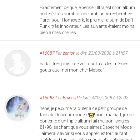
Exactement ce que je pense. Ultra est mon album
préféré, très sombre, une ambiance recherchée.
Pareil pour Homework, le premier album de Daft
Punk, très innovateur. Les suivants étaient moins
bien à mes oreilles.
#16087
Par
zenton
le dim 23/03/2008 à 21h07
ca fait trés plaisir de voir que tu as les mêmes
gouts que moi mon cher Mcbeef.
#16088
Par
Brunhild
le lun 24/03/2008 à 12h02
héhé, je peux me rajouter à ce petit groupe de
fans de Depeche mode ?
pour ma part, je me
contente d'un triple album fait maison: singles
81/98. sachant que vous aimez Depeche Mode,
j'aimerai savoir si vous appréciez tout autant
Pink Floyd (qui, soit dit en passant, font des live