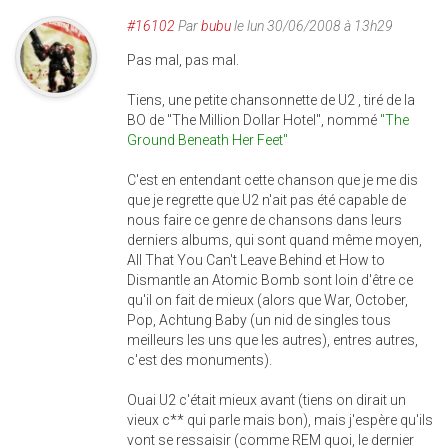
#16102
Par
bubu
le lun 30/06/2008 à 13h29
Pas mal, pas mal.
Tiens, une petite chansonnette de U2 , tiré de la
BO de "The Million Dollar Hotel", nommé
"The
Ground Beneath Her Feet"
C'est en entendant cette chanson que je me dis
que je regrette que U2 n'ait pas été capable de
nous faire ce genre de chansons dans leurs
derniers albums, qui sont quand même moyen,
All That You Can't Leave Behind et How to
Dismantle an Atomic Bomb sont loin d'être ce
qu'il on fait de mieux (alors que War, October,
Pop, Achtung Baby (un nid de singles tous
meilleurs les uns que les autres), entres autres,
c'est des monuments).
Ouai U2 c'était mieux avant (tiens on dirait un
vieux c** qui parle mais bon), mais j'espère qu'ils
vont se ressaisir (comme REM quoi, le dernier