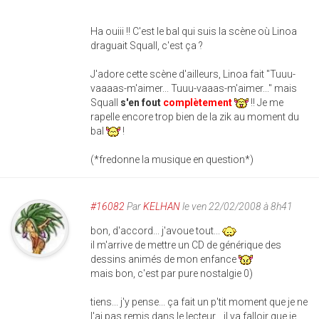
Ha ouiii !! C'est le bal qui suis la scène où Linoa
draguait Squall, c'est ça ?
J'adore cette scène d'ailleurs, Linoa fait "Tuuu-
vaaaas-m'aimer... Tuuu-vaaas-m'aimer..." mais
Squall
s'en fout
complètement
!! Je me
rapelle encore trop bien de la zik au moment du
bal
!
(*fredonne la musique en question*)
#16082
Par
KELHAN
le ven 22/02/2008 à 8h41
bon, d'accord... j'avoue tout...
il m'arrive de mettre un CD de générique des
dessins animés de mon enfance
mais bon, c'est par pure nostalgie 0)
tiens... j'y pense... ça fait un p'tit moment que je ne
l'ai pas remis dans le lecteur... il va falloir que je