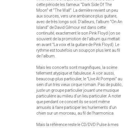
cette période les fameux "Dark Side Of The
Moon" et "The Wall". La dernière revient un peu
aux sources, vers une ambiance plus guitare,
avec de très longs soli. D'ailleurs, l'album "On An
Island" de David Gilmour est dans cette
continuité, exactement le son Pink Floyd (on se
souvient de la promotion de l'album qui mettait
en avant "La voix et la guitare de Pink Floyd). Le
rythme est toutefois un soupçon plus lent au fil
de l'album.
Mais les concerts sont magnifiques, la scène
tellement atypique et fabuleuse. A voir aussi,
beaucoup plus particulier, le "Live At Pompeii" au
sein d'un très vieux cirque romain. Pas de public,
juste un groupe particulier jouant une musique
particulière au milieu d'un lieu particulier. A noter
que pendant ce concert ils se sont même
amusés à faire participer les hurlements d'un
chien sur un morceau, au fil de l'harmonica.
Mais la référence reste le CD/DVD Pulse à mes