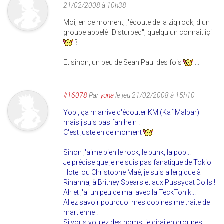
21/02/2008 à 10h38
Moi, en ce moment, j'écoute de la ziq rock, d'un
groupe appelé "Disturbed", quelqu'un connaît içi
?
Et sinon, un peu de Sean Paul des fois
...
#16078
Par
yuna
le jeu 21/02/2008 à 15h10
Yop , ça m'arrive d'écouter KM (Kaf Malbar)
mais j'suis pas fan hein !
C'est juste en ce moment
Sinon j'aime bien le rock, le punk, la pop...
Je précise que je ne suis pas fanatique de Tokio
Hotel ou Christophe Maé, je suis allergique à
Rihanna, à Britney Spears et aux Pussycat Dolls !
Ah et j'ai un peu de mal avec la TeckTonik...
Allez savoir pourquoi mes copines me traite de
martienne !
Si vous voulez des noms, je dirai en groupes :