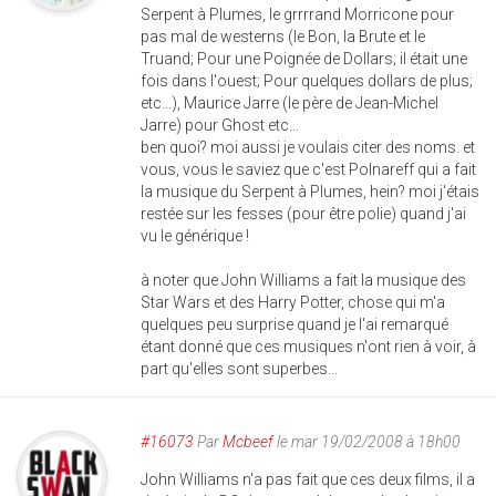
Serpent à Plumes, le grrrrand Morricone pour
pas mal de westerns (le Bon, la Brute et le
Truand; Pour une Poignée de Dollars; il était une
fois dans l'ouest; Pour quelques dollars de plus;
etc...), Maurice Jarre (le père de Jean-Michel
Jarre) pour Ghost etc...
ben quoi? moi aussi je voulais citer des noms. et
vous, vous le saviez que c'est Polnareff qui a fait
la musique du Serpent à Plumes, hein? moi j'étais
restée sur les fesses (pour être polie) quand j'ai
vu le générique !
à noter que John Williams a fait la musique des
Star Wars et des Harry Potter, chose qui m'a
quelques peu surprise quand je l'ai remarqué
étant donné que ces musiques n'ont rien à voir, à
part qu'elles sont superbes...
#16073
Par
Mcbeef
le mar 19/02/2008 à 18h00
John Williams n'a pas fait que ces deux films, il a