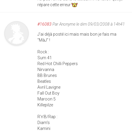
répare cette erreur
#16083
Par
Anonyme
le dim 09/03/2008 à 14h41
J'ai déjà posté ici mais mais bon je fais ma
"MàJ" !
Rock :
Sum 41
Red Hot Chilli Peppers
Nirvanna
BB Brunes
Beatles
Avril Lavigne
Fall Out Boy
Maroon 5
Killepilze
R'n'B/Rap :
Diam's
Kamini