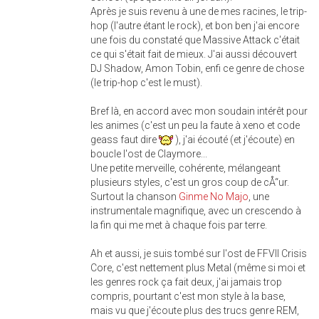
Après je suis revenu à une de mes racines, le trip-
hop (l'autre étant le rock), et bon ben j'ai encore
une fois du constaté que Massive Attack c'était
ce qui s'était fait de mieux. J'ai aussi découvert
DJ Shadow, Amon Tobin, enfi ce genre de chose
(le trip-hop c'est le must).
Bref là, en accord avec mon soudain intérêt pour
les animes (c'est un peu la faute à xeno et code
geass faut dire
), j'ai écouté (et j'écoute) en
boucle l'ost de Claymore...
Une petite merveille, cohérente, mélangeant
plusieurs styles, c'est un gros coup de cÅ“ur.
Surtout la chanson
Ginme No Majo
, une
instrumentale magnifique, avec un crescendo à
la fin qui me met à chaque fois par terre.
Ah et aussi, je suis tombé sur l'ost de FFVII Crisis
Core, c'est nettement plus Metal (même si moi et
les genres rock ça fait deux, j'ai jamais trop
compris, pourtant c'est mon style à la base,
mais vu que j'écoute plus des trucs genre REM,