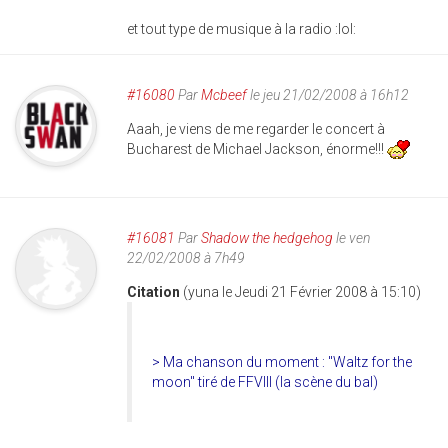
et tout type de musique à la radio :lol:
#16080
Par
Mcbeef
le jeu 21/02/2008 à 16h12
Aaah, je viens de me regarder le concert à
Bucharest de Michael Jackson, énorme!!!
#16081
Par
Shadow the hedgehog
le ven
22/02/2008 à 7h49
Citation
(yuna le Jeudi 21 Février 2008 à 15:10)
> Ma chanson du moment : "Waltz for the
moon" tiré de FFVIII (la scène du bal)