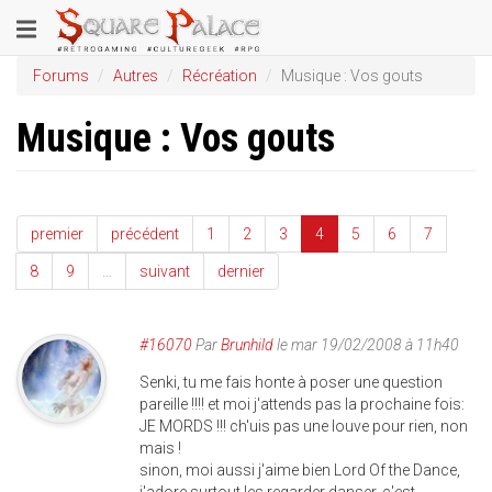
Aller
Toggle
au
contenu
navigation
Forums
Autres
Récréation
Musique : Vos gouts
principal
Musique : Vos gouts
premier
précédent
1
2
3
4
5
6
7
8
9
…
suivant
dernier
#16070
Par
Brunhild
le mar 19/02/2008 à 11h40
Senki, tu me fais honte à poser une question
pareille !!!! et moi j'attends pas la prochaine fois:
JE MORDS !!! ch'uis pas une louve pour rien, non
mais !
sinon, moi aussi j'aime bien Lord Of the Dance,