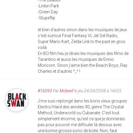
-The Beatles
-Linkin Park
-Green Day
-Stupeflip
et bien d'autres sinon dans les musiques de jeux
c'est surtout Final Fantasy VI, Jet Set Radio,
Super Mario Kart, Zelda Link to the past en gros
voilà.
En BO film heu je dirais les musiques des films de
Tarantino et aussi les musiques de Ennio
Moricorn. Sinon j'aime bien the Beach Boys, Ray
Charles et d'autres ^_^ !
#16093
Par
Mcbeef
le jeu 24/04/2008 à 16h25
J'me suis replongé dans les bons vieux groupes
Electro/Hard des années 90, genre The Crystal
Method, Underworld ou Cubanate. C'est tout
simplement énorme, qu'est ce que je donnerais
pas pour pouvoir me défouler là dessus avec
une bonne grosse sono de boite. Non, faut