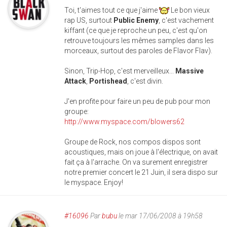
Toi, t'aimes tout ce que j'aime
Le bon vieux
rap US, surtout
Public Enemy
, c'est vachement
kiffant (ce que je reproche un peu, c'est qu'on
retrouve toujours les mêmes samples dans les
morceaux, surtout des paroles de Flavor Flav).
Sinon, Trip-Hop, c'est merveilleux...
Massive
Attack
,
Portishead
, c'est divin.
J'en profite pour faire un peu de pub pour mon
groupe:
http://www.myspace.com/blowers62
Groupe de Rock, nos compos dispos sont
acoustiques, mais on joue à l'électrique, on avait
fait ça à l'arrache. On va surement enregistrer
notre premier concert le 21 Juin, il sera dispo sur
le myspace. Enjoy!
#16096
Par
bubu
le mar 17/06/2008 à 19h58