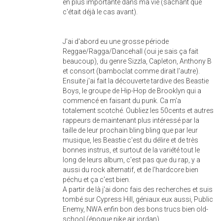
en plus importante dans ma vie (sachant que
c'était déjà le cas avant).
J'ai d'abord eu une grosse période
Reggae/Ragga/Dancehall (oui je sais ça fait
beaucoup), du genre Sizzla, Capleton, Anthony B
et consort (bamboclat comme dirait l'autre).
Ensuite j'ai fait la découverte tardive des Beastie
Boys, le groupe de Hip-Hop de Brooklyn qui a
commencé en faisant du punk. Ca m'a
totalement scotché. Oubliez les 50cents et autres
rappeurs de maintenant plus intéressé par la
taille de leur prochain bling bling que par leur
musique, les Beastie c'est du délire et de très
bonnes instrus, et surtout de la variété tout le
long de leurs album, c'est pas que du rap, y a
aussi du rock alternatif, et de l'hardcore bien
péchu et ça c'est bien.
A partir de là j'ai donc fais des recherches et suis
tombé sur Cypress Hill, géniaux eux aussi, Public
Enemy, NWA enfin bon des bons trucs bien old-
school (époque nike air jordan).