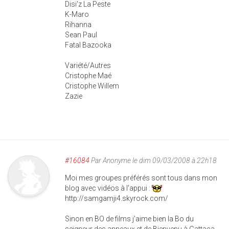
Disi'z La Peste
K-Maro
Rihanna
Sean Paul
Fatal Bazooka
Variété/Autres
Cristophe Maé
Cristophe Willem
Zazie
#16084
Par
Anonyme
le dim 09/03/2008 à 22h18
Moi mes groupes préférés sont tous dans mon
blog avec vidéos à l'appui :
http://samgamji4.skyrock.com/
Sinon en BO de films j'aime bien la Bo du
seigneur des anneaux et de Bienvenu à Gattaca