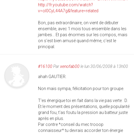
http://fr.youtube.com/watch?
v=ol0CyL44A7g&feature=related
Bon, pas extraordinaire, on vient de débuter
ensemble, avec 1 mois tous ensemble dans les
jambes... Et pas énormes sur les compos, mais
on s'est bien amusé quand même, c'est le
principal.
#16100
Par
xenofab00
le lun 30/06/2008 à 13h00
ahah GAUTIER.
Non mais sympa, félicitation pour ton groupe.
T'es énergique toi en fait dans la vie pas verte : D.
Et le moment des présentations, quelle popularité
grand fou, t'as foutu la pression au batteur juste
après en plus.
Par contre *conseil du mec trooop
connaisseur* tu devrais accorder ton énergie