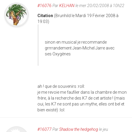
#16076
Par
KELHAN
le mer 20/02/2008 à 10h22
Citation
(Brunhild le Mardi 19 Février 2008 à
19:03)
sinon en musical je recommande
grrrrandement Jean-Michel Jarre avec
ses Oxygènes
ah ! que de souvenirs :roll:
je me revoie me faufiler dans la chambre de mon
frère, à la recherche des K7 de cet artiste ! (mais
oui, les K7 ne sont pas un mythe, elles ont bel et
bien existé) :lol:
#16077
Par
Shadow the hedgehog
le jeu