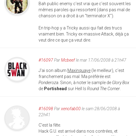
Bah public enemy c'est vrai que c'est souvent les
mêmes paroles qui ressortent (dans pas mal de
chanson on a droit à un "terminator X").
En trip-hop y a Tricky aussi qui fait des trucs
vraiment bien. Tricky ex-massive Attack, déjà ça
veut dire ce que ça veut dire.
#16097
Par
Mcbeef
le mar 17/06/2008 à 21h47
J'ai son album
Maxinquaye
(le meilleur), c'est
franchement pas mal. Ma préférée est
Ponderoza
. Sinon, à noter le sample de
Glory Box
de
Portishead
sur
Hell Is Round The Corner
.
#16098
Par
xenofab00
le sam 28/06/2008 à
22h41
C'est la fête.
Hack G.U. est arrivé dans nos contrées, et