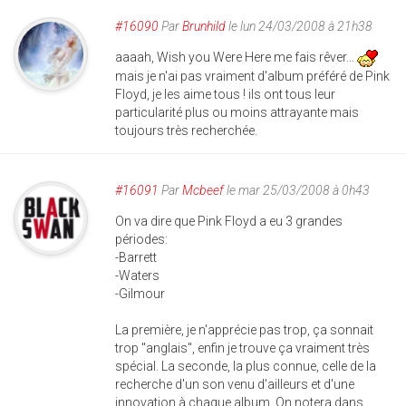
#16090
Par
Brunhild
le lun 24/03/2008 à 21h38
aaaah, Wish you Were Here me fais rêver...
mais je n'ai pas vraiment d'album préféré de Pink
Floyd, je les aime tous ! ils ont tous leur
particularité plus ou moins attrayante mais
toujours très recherchée.
#16091
Par
Mcbeef
le mar 25/03/2008 à 0h43
On va dire que Pink Floyd a eu 3 grandes
périodes:
-Barrett
-Waters
-Gilmour
La première, je n'apprécie pas trop, ça sonnait
trop "anglais", enfin je trouve ça vraiment très
spécial. La seconde, la plus connue, celle de la
recherche d'un son venu d'ailleurs et d'une
innovation à chaque album. On notera dans