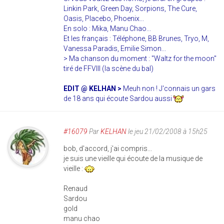
Linkin Park, Green Day, Sorpions, The Cure,
Oasis, Placebo, Phoenix...
En solo : Mika, Manu Chao...
Et les français : Téléphone, BB Brunes, Tryo, M,
Vanessa Paradis, Emilie Simon...
> Ma chanson du moment : "Waltz for the moon"
tiré de FFVIII (la scène du bal)
EDIT @ KELHAN >
Meuh non ! J'connais un gars
de 18 ans qui écoute Sardou aussi
#16079
Par
KELHAN
le jeu 21/02/2008 à 15h25
bob, d'accord, j'ai compris...
je suis une vieille qui écoute de la musique de
vieille :
Renaud
Sardou
gold
manu chao