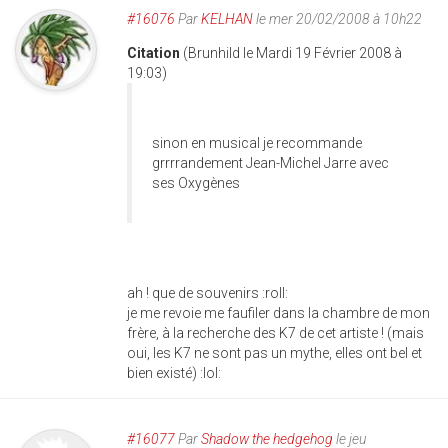
#16076
Par
KELHAN
le mer 20/02/2008 à 10h22
Citation
(Brunhild le Mardi 19 Février 2008 à
19:03)
sinon en musical je recommande
grrrrandement Jean-Michel Jarre avec
ses Oxygènes
ah ! que de souvenirs :roll:
je me revoie me faufiler dans la chambre de mon
frère, à la recherche des K7 de cet artiste ! (mais
oui, les K7 ne sont pas un mythe, elles ont bel et
bien existé) :lol:
#16077
Par
Shadow the hedgehog
le jeu