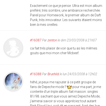
Exactement ce que je pense. Ultra est mon album
préféré, très sombre, une ambiance recherchée.
Pareil pour Homework, le premier album de Daft
Punk, très innovateur. Les suivants étaient moins
bien à mes oreilles.
#16087
Par
zenton
le dim 23/03/2008 à 21h07
ca fait trés plaisir de voir que tu as les mêmes
gouts que moi mon cher Mcbeef.
#16088
Par
Brunhild
le lun 24/03/2008 à 12h02
héhé, je peux me rajouter à ce petit groupe de
fans de Depeche mode ?
pour ma part, je me
contente d'un triple album fait maison: singles
81/98. sachant que vous aimez Depeche Mode,
j'aimerai savoir si vous appréciez tout autant
Pink Floyd (qui, soit dit en passant, font des live