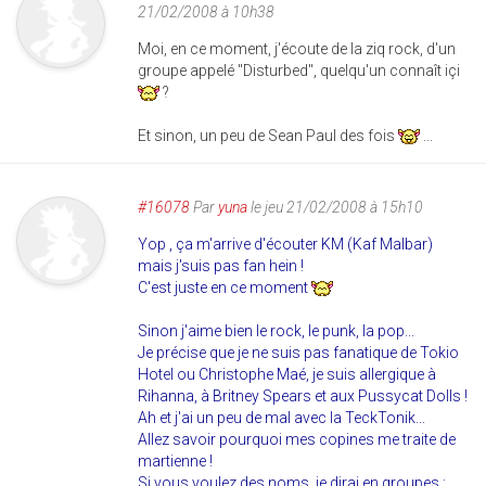
21/02/2008 à 10h38
Moi, en ce moment, j'écoute de la ziq rock, d'un
groupe appelé "Disturbed", quelqu'un connaît içi
?
Et sinon, un peu de Sean Paul des fois
...
#16078
Par
yuna
le jeu 21/02/2008 à 15h10
Yop , ça m'arrive d'écouter KM (Kaf Malbar)
mais j'suis pas fan hein !
C'est juste en ce moment
Sinon j'aime bien le rock, le punk, la pop...
Je précise que je ne suis pas fanatique de Tokio
Hotel ou Christophe Maé, je suis allergique à
Rihanna, à Britney Spears et aux Pussycat Dolls !
Ah et j'ai un peu de mal avec la TeckTonik...
Allez savoir pourquoi mes copines me traite de
martienne !
Si vous voulez des noms, je dirai en groupes :