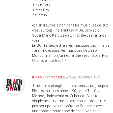
-The Beatles
-Linkin Park
-Green Day
-Stupeflip
et bien d'autres sinon dans les musiques de jeux
c'est surtout Final Fantasy VI, Jet Set Radio,
Super Mario Kart, Zelda Link to the past en gros
voilà.
En BO film heu je dirais les musiques des films de
Tarantino et aussi les musiques de Ennio
Moricorn. Sinon j'aime bien the Beach Boys, Ray
Charles et d'autres ^_^ !
#16093
Par
Mcbeef
le jeu 24/04/2008 à 16h25
J'me suis replongé dans les bons vieux groupes
Electro/Hard des années 90, genre The Crystal
Method, Underworld ou Cubanate. C'est tout
simplement énorme, qu'est ce que je donnerais
pas pour pouvoir me défouler là dessus avec
une bonne grosse sono de boite. Non, faut