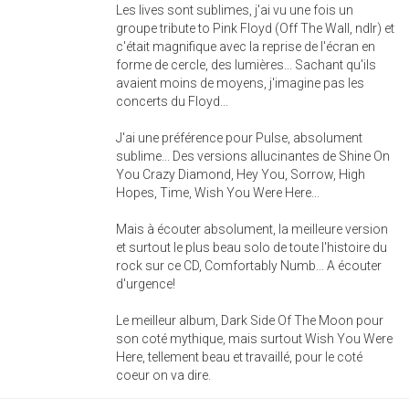
Les lives sont sublimes, j'ai vu une fois un
groupe tribute to Pink Floyd (Off The Wall, ndlr) et
c'était magnifique avec la reprise de l'écran en
forme de cercle, des lumières... Sachant qu'ils
avaient moins de moyens, j'imagine pas les
concerts du Floyd...
J'ai une préférence pour Pulse, absolument
sublime... Des versions allucinantes de Shine On
You Crazy Diamond, Hey You, Sorrow, High
Hopes, Time, Wish You Were Here...
Mais à écouter absolument, la meilleure version
et surtout le plus beau solo de toute l'histoire du
rock sur ce CD, Comfortably Numb... A écouter
d'urgence!
Le meilleur album, Dark Side Of The Moon pour
son coté mythique, mais surtout Wish You Were
Here, tellement beau et travaillé, pour le coté
coeur on va dire.