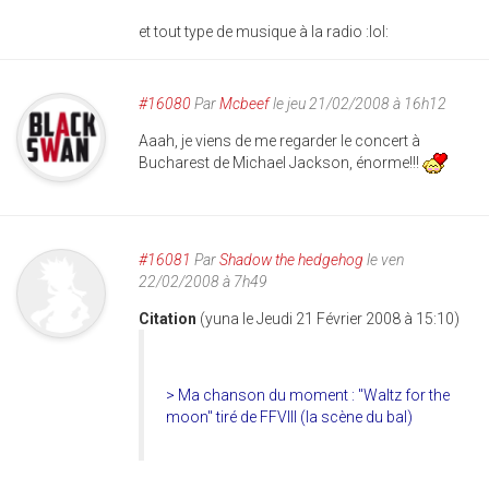
et tout type de musique à la radio :lol:
#16080
Par
Mcbeef
le jeu 21/02/2008 à 16h12
Aaah, je viens de me regarder le concert à
Bucharest de Michael Jackson, énorme!!!
#16081
Par
Shadow the hedgehog
le ven
22/02/2008 à 7h49
Citation
(yuna le Jeudi 21 Février 2008 à 15:10)
> Ma chanson du moment : "Waltz for the
moon" tiré de FFVIII (la scène du bal)