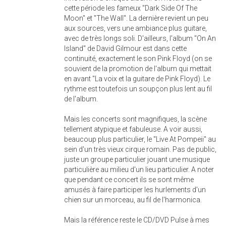
cette période les fameux "Dark Side Of The
Moon" et "The Wall". La dernière revient un peu
aux sources, vers une ambiance plus guitare,
avec de très longs soli. D'ailleurs, l'album "On An
Island" de David Gilmour est dans cette
continuité, exactement le son Pink Floyd (on se
souvient de la promotion de l'album qui mettait
en avant "La voix et la guitare de Pink Floyd). Le
rythme est toutefois un soupçon plus lent au fil
de l'album.
Mais les concerts sont magnifiques, la scène
tellement atypique et fabuleuse. A voir aussi,
beaucoup plus particulier, le "Live At Pompeii" au
sein d'un très vieux cirque romain. Pas de public,
juste un groupe particulier jouant une musique
particulière au milieu d'un lieu particulier. A noter
que pendant ce concert ils se sont même
amusés à faire participer les hurlements d'un
chien sur un morceau, au fil de l'harmonica.
Mais la référence reste le CD/DVD Pulse à mes