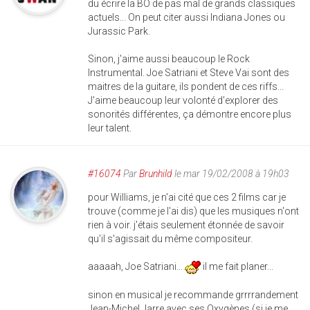
du écrire la BO de pas mal de grands classiques
actuels... On peut citer aussi Indiana Jones ou
Jurassic Park.
Sinon, j'aime aussi beaucoup le Rock
Instrumental. Joe Satriani et Steve Vai sont des
maitres de la guitare, ils pondent de ces riffs...
J'aime beaucoup leur volonté d'explorer des
sonorités différentes, ça démontre encore plus
leur talent.
#16074
Par
Brunhild
le mar 19/02/2008 à 19h03
pour Williams, je n'ai cité que ces 2 films car je
trouve (comme je l'ai dis) que les musiques n'ont
rien à voir. j'étais seulement étonnée de savoir
qu'il s'agissait du même compositeur.
aaaaah, Joe Satriani...
il me fait planer...
sinon en musical je recommande grrrrandement
Jean-Michel Jarre avec ses Oxygènes (si je me