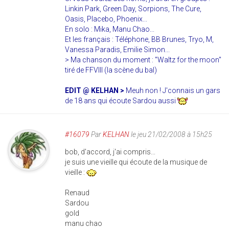
Linkin Park, Green Day, Sorpions, The Cure,
Oasis, Placebo, Phoenix...
En solo : Mika, Manu Chao...
Et les français : Téléphone, BB Brunes, Tryo, M,
Vanessa Paradis, Emilie Simon...
> Ma chanson du moment : "Waltz for the moon"
tiré de FFVIII (la scène du bal)
EDIT @ KELHAN >
Meuh non ! J'connais un gars
de 18 ans qui écoute Sardou aussi
#16079
Par
KELHAN
le jeu 21/02/2008 à 15h25
bob, d'accord, j'ai compris...
je suis une vieille qui écoute de la musique de
vieille :
Renaud
Sardou
gold
manu chao