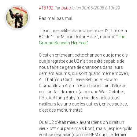
#16102
Par
bubu
le lun 30/06/2008 à 13h29
Pas mal, pas mal.
Tiens, une petite chansonnette de U2 , tiré de la
BO de "The Million Dollar Hotel", nommé
"The
Ground Beneath Her Feet"
C'est en entendant cette chanson que je me dis
que je regrette que U2 n'ait pas été capable de
nous faire ce genre de chansons dans leurs
derniers albums, qui sont quand même moyen,
All That You Can't Leave Behind et How to
Dismantle an Atomic Bomb sont loin d'être ce
qu'il on fait de mieux (alors que War, October,
Pop, Achtung Baby (un nid de singles tous
meilleurs les uns que les autres), entres autres,
c'est des monuments).
Ouai U2 c'était mieux avant (tiens on dirait un
vieux c** qui parle mais bon), mais j'espère qu'ils
vont se ressaisir (comme REM quoi, le dernier