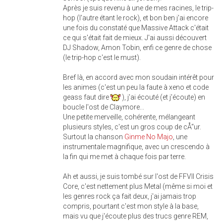
Après je suis revenu à une de mes racines, le trip-
hop (l'autre étant le rock), et bon ben j'ai encore
une fois du constaté que Massive Attack c'était
ce qui s'était fait de mieux. J'ai aussi découvert
DJ Shadow, Amon Tobin, enfi ce genre de chose
(le trip-hop c'est le must).
Bref là, en accord avec mon soudain intérêt pour
les animes (c'est un peu la faute à xeno et code
geass faut dire
), j'ai écouté (et j'écoute) en
boucle l'ost de Claymore...
Une petite merveille, cohérente, mélangeant
plusieurs styles, c'est un gros coup de cÅ“ur.
Surtout la chanson
Ginme No Majo
, une
instrumentale magnifique, avec un crescendo à
la fin qui me met à chaque fois par terre.
Ah et aussi, je suis tombé sur l'ost de FFVII Crisis
Core, c'est nettement plus Metal (même si moi et
les genres rock ça fait deux, j'ai jamais trop
compris, pourtant c'est mon style à la base,
mais vu que j'écoute plus des trucs genre REM,