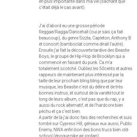
en plus importante dans ma vie (sachant que
c'était déjà le cas avant).
J'ai d'abord eu une grosse période
Reggae/Ragga/Dancehall (oui je sais ça fait
beaucoup), du genre Sizzla, Capleton, Anthony B
et consort (bamboclat comme dirait l'autre).
Ensuite j'ai fait la découverte tardive des Beastie
Boys, le groupe de Hip-Hop de Brooklyn qui a
commencé en faisant du punk. Ca m'a
totalement scotché. Oubliez les 50cents et autres
rappeurs de maintenant plus intéressé par la
taille de leur prochain bling bling que par leur
musique, les Beastie c'est du délire et de très
bonnes instrus, et surtout de la variété tout le
long de leurs album, c'est pas que du rap, y a
aussi du rock alternatif, et de l'hardcore bien
péchu et ça c'est bien.
A partir de là j'ai donc fais des recherches et suis
tombé sur Cypress Hill, géniaux eux aussi, Public
Enemy, NWA enfin bon des bons trucs bien old-
school (époque nike air jordan).