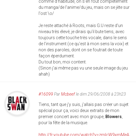
comme d'habitude, on s'en fout complètement
du manga/de l'anime/du jeu, mais on se jète sur
l'ost \o/
Je reste attaché à Roots, mais G.U reste d'un
niveau très élevé, je dirais qu'il bute tiens, avec
toujours cette touche très vocale, dans le sens
de l'instrument (ce qu'est à mon sens la voix) et
non des paroles, dont on se foutrait de toute
façon éperdument.
Du tout bon, moi content.
(Sinon j'ai même pas vu une seule image du jeu
ahah)
#16099
Par
Mcbeef
le dim 29/06/2008 à 23h23
Tiens, tant que j'y suis, j'allais pas créer un sujet
spécial pour ça, voici deux extraits de mon
premier concert avec mon groupe,
Blowers
,
pour la fête de la musique.
http://fr.youtube.com/watch?v=zmlcW9xmMeA