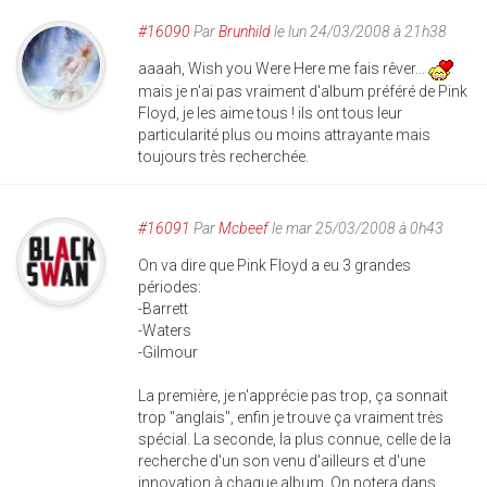
#16090
Par
Brunhild
le lun 24/03/2008 à 21h38
aaaah, Wish you Were Here me fais rêver...
mais je n'ai pas vraiment d'album préféré de Pink
Floyd, je les aime tous ! ils ont tous leur
particularité plus ou moins attrayante mais
toujours très recherchée.
#16091
Par
Mcbeef
le mar 25/03/2008 à 0h43
On va dire que Pink Floyd a eu 3 grandes
périodes:
-Barrett
-Waters
-Gilmour
La première, je n'apprécie pas trop, ça sonnait
trop "anglais", enfin je trouve ça vraiment très
spécial. La seconde, la plus connue, celle de la
recherche d'un son venu d'ailleurs et d'une
innovation à chaque album. On notera dans