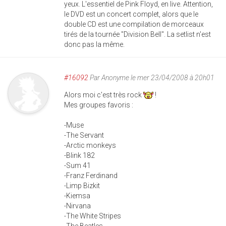
yeux. L'essentiel de Pink Floyd, en live. Attention,
le DVD est un concert complet, alors que le
double CD est une compilation de morceaux
tirés de la tournée "Division Bell". La setlist n'est
donc pas la même.
#16092
Par
Anonyme
le mer 23/04/2008 à 20h01
Alors moi c'est très rock
!
Mes groupes favoris :
-Muse
-The Servant
-Arctic monkeys
-Blink 182
-Sum 41
-Franz Ferdinand
-Limp Bizkit
-Kiemsa
-Nirvana
-The White Stripes