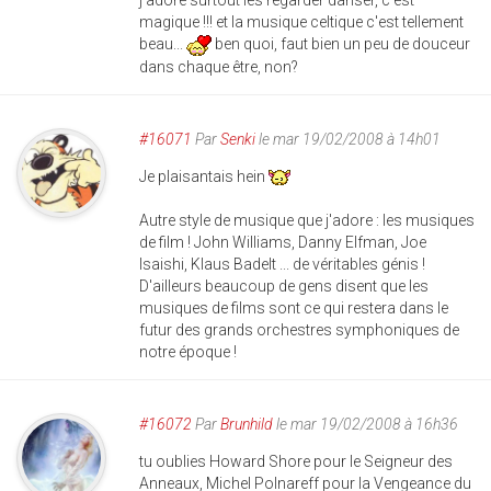
j'adore surtout les regarder danser, c'est
magique !!! et la musique celtique c'est tellement
beau...
ben quoi, faut bien un peu de douceur
dans chaque être, non?
#16071
Par
Senki
le mar 19/02/2008 à 14h01
Je plaisantais hein
Autre style de musique que j'adore : les musiques
de film ! John Williams, Danny Elfman, Joe
Isaishi, Klaus Badelt ... de véritables génis !
D'ailleurs beaucoup de gens disent que les
musiques de films sont ce qui restera dans le
futur des grands orchestres symphoniques de
notre époque !
#16072
Par
Brunhild
le mar 19/02/2008 à 16h36
tu oublies Howard Shore pour le Seigneur des
Anneaux, Michel Polnareff pour la Vengeance du