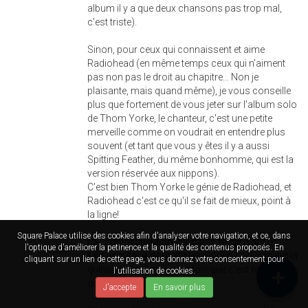
album il y a que deux chansons pas trop mal,
c'est triste).
Sinon, pour ceux qui connaissent et aime
Radiohead (en même temps ceux qui n'aiment
pas non pas le droit au chapitre... Non je
plaisante, mais quand même), je vous conseille
plus que fortement de vous jeter sur l'album solo
de Thom Yorke, le chanteur, c'est une petite
merveille comme on voudrait en entendre plus
souvent (et tant que vous y êtes il y a aussi
Spitting Feather, du même bonhomme, qui est la
version réservée aux nippons).
C'est bien Thom Yorke le génie de Radiohead, et
Radiohead c'est ce qu'il se fait de mieux, point à
la ligne!
Square Palace utilise des cookies afin d'analyser votre navigation, et ce, dans
Par contre attention, c'est pas facile d'accès,
l'optique d'améliorer la petinence et la qualité des contenus proposés. En
faut écouter à de multiples reprises pour en tiré la
cliquant sur un lien de cette page, vous donnez votre consentement pour
quintessence, mais une fois que c'est fait, c'est
l'utilisation de cookies.
que du bonheur.
J'accepte
En savoir plus