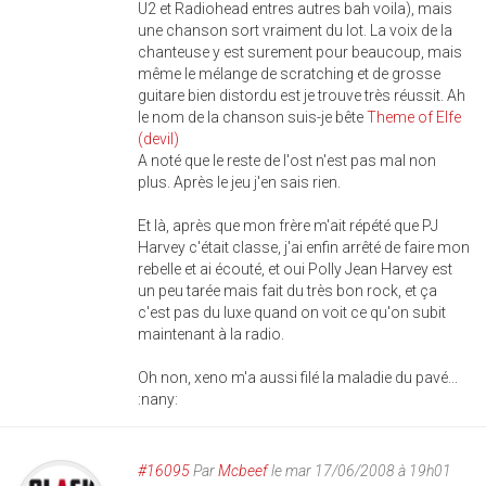
U2 et Radiohead entres autres bah voila), mais
une chanson sort vraiment du lot. La voix de la
chanteuse y est surement pour beaucoup, mais
même le mélange de scratching et de grosse
guitare bien distordu est je trouve très réussit. Ah
le nom de la chanson suis-je bête
Theme of Elfe
(devil)
A noté que le reste de l'ost n'est pas mal non
plus. Après le jeu j'en sais rien.
Et là, après que mon frère m'ait répété que PJ
Harvey c'était classe, j'ai enfin arrêté de faire mon
rebelle et ai écouté, et oui Polly Jean Harvey est
un peu tarée mais fait du très bon rock, et ça
c'est pas du luxe quand on voit ce qu'on subit
maintenant à la radio.
Oh non, xeno m'a aussi filé la maladie du pavé...
:nany:
#16095
Par
Mcbeef
le mar 17/06/2008 à 19h01