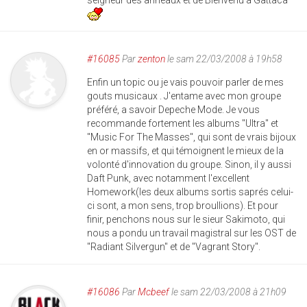
#16085
Par
zenton
le sam 22/03/2008 à 19h58
Enfin un topic ou je vais pouvoir parler de mes
gouts musicaux . J'entame avec mon groupe
préféré, a savoir Depeche Mode. Je vous
recommande fortement les albums "Ultra" et
"Music For The Masses", qui sont de vrais bijoux
en or massifs, et qui témoignent le mieux de la
volonté d'innovation du groupe. Sinon, il y aussi
Daft Punk, avec notamment l'excellent
Homework(les deux albums sortis saprés celui-
ci sont, a mon sens, trop broullions). Et pour
finir, penchons nous sur le sieur Sakimoto, qui
nous a pondu un travail magistral sur les OST de
"Radiant Silvergun" et de "Vagrant Story".
#16086
Par
Mcbeef
le sam 22/03/2008 à 21h09