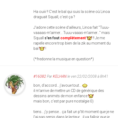
Ha ouiii !! C'est le bal qui suis la scène où Linoa
draguait Squall, c'est ça ?
J'adore cette scène d'ailleurs, Linoa fait "Tuuu-
vaaaas-m'aimer... Tuuu-vaaas-m'aimer..." mais
Squall
s'en fout
complètement
!! Je me
rapelle encore trop bien de la zik au moment du
bal
!
(*fredonne la musique en question*)
#16082
Par
KELHAN
le ven 22/02/2008 à 8h41
bon, d'accord... j'avoue tout...
il m'arrive de mettre un CD de générique des
dessins animés de mon enfance
mais bon, c'est par pure nostalgie 0)
tiens... j'y pense... ça fait un p'tit moment que je ne
l'ai pas remis dans le lecteur... il va falloir que je