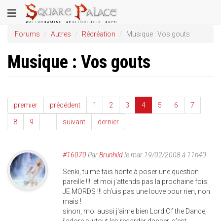
Aller
Toggle
au
contenu
navigation
Forums
Autres
Récréation
Musique : Vos gouts
principal
Musique : Vos gouts
premier
précédent
1
2
3
4
5
6
7
8
9
…
suivant
dernier
#16070
Par
Brunhild
le mar 19/02/2008 à 11h40
Senki, tu me fais honte à poser une question
pareille !!!! et moi j'attends pas la prochaine fois:
JE MORDS !!! ch'uis pas une louve pour rien, non
mais !
sinon, moi aussi j'aime bien Lord Of the Dance,