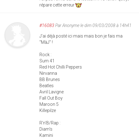
répare cette erreur
#16083
Par
Anonyme
le dim 09/03/2008 à 14h41
J'ai déjà posté ici mais mais bon je fais ma
"MàJ" !
Rock :
Sum 41
Red Hot Chilli Peppers
Nirvanna
BB Brunes
Beatles
Avril Lavigne
Fall Out Boy
Maroon 5
Killepilze
R'n'B/Rap :
Diam's
Kamini