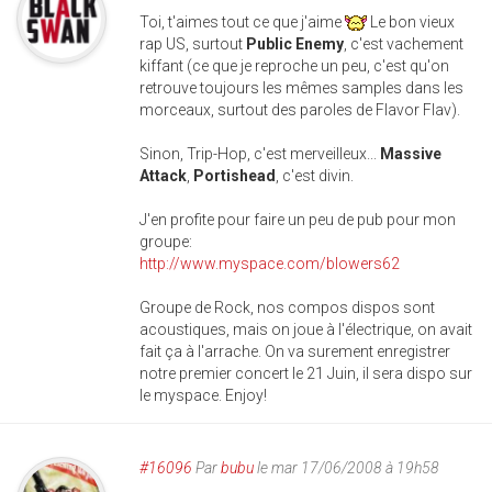
Toi, t'aimes tout ce que j'aime
Le bon vieux
rap US, surtout
Public Enemy
, c'est vachement
kiffant (ce que je reproche un peu, c'est qu'on
retrouve toujours les mêmes samples dans les
morceaux, surtout des paroles de Flavor Flav).
Sinon, Trip-Hop, c'est merveilleux...
Massive
Attack
,
Portishead
, c'est divin.
J'en profite pour faire un peu de pub pour mon
groupe:
http://www.myspace.com/blowers62
Groupe de Rock, nos compos dispos sont
acoustiques, mais on joue à l'électrique, on avait
fait ça à l'arrache. On va surement enregistrer
notre premier concert le 21 Juin, il sera dispo sur
le myspace. Enjoy!
#16096
Par
bubu
le mar 17/06/2008 à 19h58