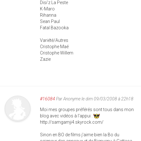
Disi'z La Peste
K-Maro
Rihanna
Sean Paul
Fatal Bazooka
Variété/Autres
Cristophe Maé
Cristophe Willem
Zazie
#16084
Par
Anonyme
le dim 09/03/2008 à 22h18
Moi mes groupes préférés sont tous dans mon
blog avec vidéos à l'appui :
http://samgamji4.skyrock.com/
Sinon en BO de films j'aime bien la Bo du
seigneur des anneaux et de Bienvenu à Gattaca