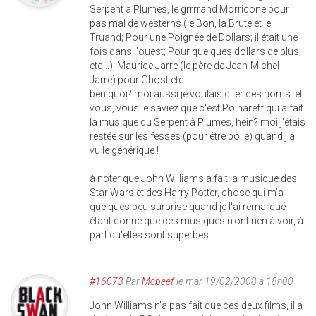
Serpent à Plumes, le grrrrand Morricone pour
pas mal de westerns (le Bon, la Brute et le
Truand; Pour une Poignée de Dollars; il était une
fois dans l'ouest; Pour quelques dollars de plus;
etc...), Maurice Jarre (le père de Jean-Michel
Jarre) pour Ghost etc...
ben quoi? moi aussi je voulais citer des noms. et
vous, vous le saviez que c'est Polnareff qui a fait
la musique du Serpent à Plumes, hein? moi j'étais
restée sur les fesses (pour être polie) quand j'ai
vu le générique !
à noter que John Williams a fait la musique des
Star Wars et des Harry Potter, chose qui m'a
quelques peu surprise quand je l'ai remarqué
étant donné que ces musiques n'ont rien à voir, à
part qu'elles sont superbes...
#16073
Par
Mcbeef
le mar 19/02/2008 à 18h00
John Williams n'a pas fait que ces deux films, il a