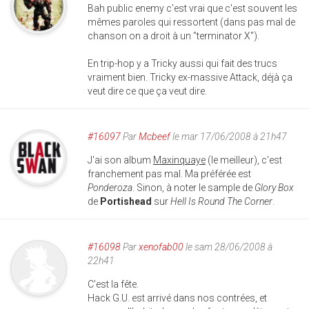
Bah public enemy c'est vrai que c'est souvent les
mêmes paroles qui ressortent (dans pas mal de
chanson on a droit à un "terminator X").
En trip-hop y a Tricky aussi qui fait des trucs
vraiment bien. Tricky ex-massive Attack, déjà ça
veut dire ce que ça veut dire.
#16097
Par
Mcbeef
le mar 17/06/2008 à 21h47
J'ai son album
Maxinquaye
(le meilleur), c'est
franchement pas mal. Ma préférée est
Ponderoza
. Sinon, à noter le sample de
Glory Box
de
Portishead
sur
Hell Is Round The Corner
.
#16098
Par
xenofab00
le sam 28/06/2008 à
22h41
C'est la fête.
Hack G.U. est arrivé dans nos contrées, et