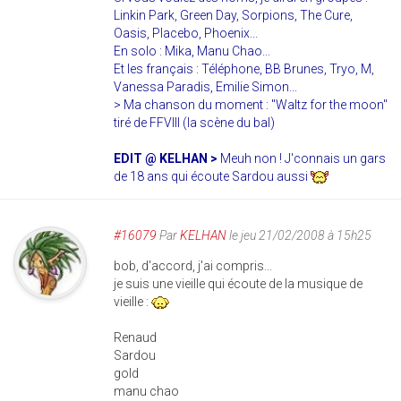
Linkin Park, Green Day, Sorpions, The Cure,
Oasis, Placebo, Phoenix...
En solo : Mika, Manu Chao...
Et les français : Téléphone, BB Brunes, Tryo, M,
Vanessa Paradis, Emilie Simon...
> Ma chanson du moment : "Waltz for the moon"
tiré de FFVIII (la scène du bal)
EDIT @ KELHAN >
Meuh non ! J'connais un gars
de 18 ans qui écoute Sardou aussi
#16079
Par
KELHAN
le jeu 21/02/2008 à 15h25
bob, d'accord, j'ai compris...
je suis une vieille qui écoute de la musique de
vieille :
Renaud
Sardou
gold
manu chao