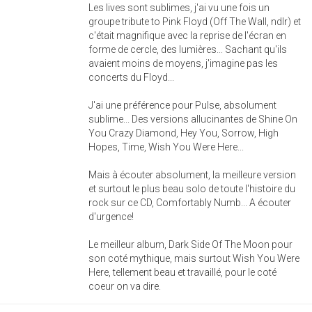
Les lives sont sublimes, j'ai vu une fois un
groupe tribute to Pink Floyd (Off The Wall, ndlr) et
c'était magnifique avec la reprise de l'écran en
forme de cercle, des lumières... Sachant qu'ils
avaient moins de moyens, j'imagine pas les
concerts du Floyd...
J'ai une préférence pour Pulse, absolument
sublime... Des versions allucinantes de Shine On
You Crazy Diamond, Hey You, Sorrow, High
Hopes, Time, Wish You Were Here...
Mais à écouter absolument, la meilleure version
et surtout le plus beau solo de toute l'histoire du
rock sur ce CD, Comfortably Numb... A écouter
d'urgence!
Le meilleur album, Dark Side Of The Moon pour
son coté mythique, mais surtout Wish You Were
Here, tellement beau et travaillé, pour le coté
coeur on va dire.