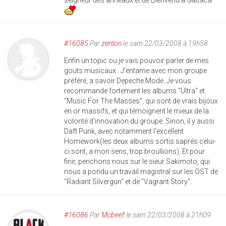
#16085
Par
zenton
le sam 22/03/2008 à 19h58
Enfin un topic ou je vais pouvoir parler de mes
gouts musicaux . J'entame avec mon groupe
préféré, a savoir Depeche Mode. Je vous
recommande fortement les albums "Ultra" et
"Music For The Masses", qui sont de vrais bijoux
en or massifs, et qui témoignent le mieux de la
volonté d'innovation du groupe. Sinon, il y aussi
Daft Punk, avec notamment l'excellent
Homework(les deux albums sortis saprés celui-
ci sont, a mon sens, trop broullions). Et pour
finir, penchons nous sur le sieur Sakimoto, qui
nous a pondu un travail magistral sur les OST de
"Radiant Silvergun" et de "Vagrant Story".
#16086
Par
Mcbeef
le sam 22/03/2008 à 21h09