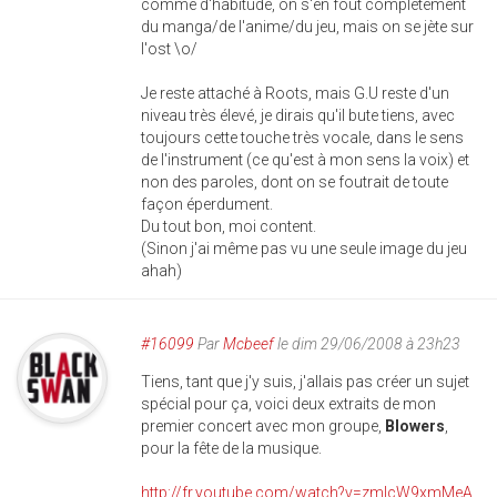
comme d'habitude, on s'en fout complètement
du manga/de l'anime/du jeu, mais on se jète sur
l'ost \o/
Je reste attaché à Roots, mais G.U reste d'un
niveau très élevé, je dirais qu'il bute tiens, avec
toujours cette touche très vocale, dans le sens
de l'instrument (ce qu'est à mon sens la voix) et
non des paroles, dont on se foutrait de toute
façon éperdument.
Du tout bon, moi content.
(Sinon j'ai même pas vu une seule image du jeu
ahah)
#16099
Par
Mcbeef
le dim 29/06/2008 à 23h23
Tiens, tant que j'y suis, j'allais pas créer un sujet
spécial pour ça, voici deux extraits de mon
premier concert avec mon groupe,
Blowers
,
pour la fête de la musique.
http://fr.youtube.com/watch?v=zmlcW9xmMeA