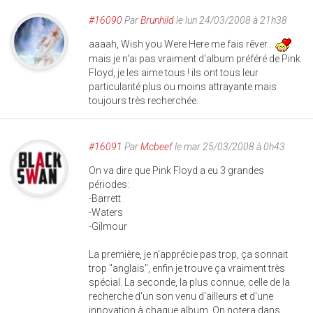
#16090
Par
Brunhild
le lun 24/03/2008 à 21h38
aaaah, Wish you Were Here me fais rêver...
mais je n'ai pas vraiment d'album préféré de Pink
Floyd, je les aime tous ! ils ont tous leur
particularité plus ou moins attrayante mais
toujours très recherchée.
#16091
Par
Mcbeef
le mar 25/03/2008 à 0h43
On va dire que Pink Floyd a eu 3 grandes
périodes:
-Barrett
-Waters
-Gilmour
La première, je n'apprécie pas trop, ça sonnait
trop "anglais", enfin je trouve ça vraiment très
spécial. La seconde, la plus connue, celle de la
recherche d'un son venu d'ailleurs et d'une
innovation à chaque album. On notera dans