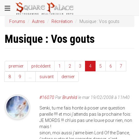
Aller
Toggle
au
contenu
navigation
Forums
Autres
Récréation
Musique : Vos gouts
principal
Musique : Vos gouts
premier
précédent
1
2
3
4
5
6
7
8
9
…
suivant
dernier
#16070
Par
Brunhild
le mar 19/02/2008 à 11h40
Senki, tu me fais honte à poser une question
pareille !!!! et moi j'attends pas la prochaine fois:
JE MORDS !!! ch'uis pas une louve pour rien, non
mais !
sinon, moi aussi j'aime bien Lord Of the Dance,