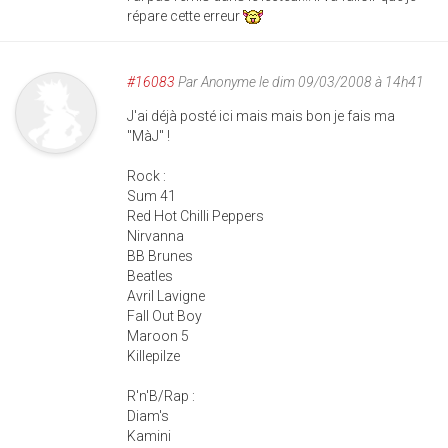
répare cette erreur
#16083
Par
Anonyme
le dim 09/03/2008 à 14h41
J'ai déjà posté ici mais mais bon je fais ma
"MàJ" !
Rock :
Sum 41
Red Hot Chilli Peppers
Nirvanna
BB Brunes
Beatles
Avril Lavigne
Fall Out Boy
Maroon 5
Killepilze
R'n'B/Rap :
Diam's
Kamini