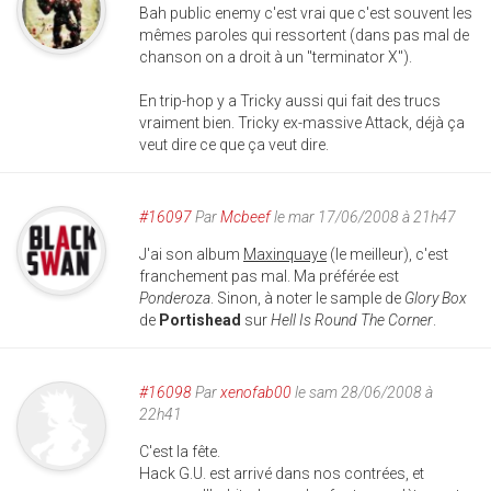
Bah public enemy c'est vrai que c'est souvent les
mêmes paroles qui ressortent (dans pas mal de
chanson on a droit à un "terminator X").
En trip-hop y a Tricky aussi qui fait des trucs
vraiment bien. Tricky ex-massive Attack, déjà ça
veut dire ce que ça veut dire.
#16097
Par
Mcbeef
le mar 17/06/2008 à 21h47
J'ai son album
Maxinquaye
(le meilleur), c'est
franchement pas mal. Ma préférée est
Ponderoza
. Sinon, à noter le sample de
Glory Box
de
Portishead
sur
Hell Is Round The Corner
.
#16098
Par
xenofab00
le sam 28/06/2008 à
22h41
C'est la fête.
Hack G.U. est arrivé dans nos contrées, et