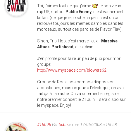
Toi, t'aimes tout ce que j'aime
Le bon vieux
rap US, surtout
Public Enemy
, c'est vachement
kiffant (ce que je reproche un peu, c'est qu'on
retrouve toujours les mêmes samples dans les
morceaux, surtout des paroles de Flavor Flav).
Sinon, Trip-Hop, c'est merveilleux...
Massive
Attack
,
Portishead
, c'est divin.
J'en profite pour faire un peu de pub pour mon
groupe:
http://www.myspace.com/blowers62
Groupe de Rock, nos compos dispos sont
acoustiques, mais on joue à l'électrique, on avait
fait ça à l'arrache. On va surement enregistrer
notre premier concert le 21 Juin, il sera dispo sur
le myspace. Enjoy!
#16096
Par
bubu
le mar 17/06/2008 à 19h58