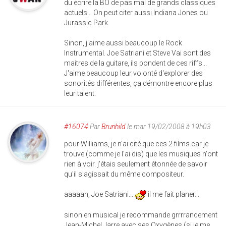
du écrire la BO de pas mal de grands classiques
actuels... On peut citer aussi Indiana Jones ou
Jurassic Park.
Sinon, j'aime aussi beaucoup le Rock
Instrumental. Joe Satriani et Steve Vai sont des
maitres de la guitare, ils pondent de ces riffs...
J'aime beaucoup leur volonté d'explorer des
sonorités différentes, ça démontre encore plus
leur talent.
#16074
Par
Brunhild
le mar 19/02/2008 à 19h03
pour Williams, je n'ai cité que ces 2 films car je
trouve (comme je l'ai dis) que les musiques n'ont
rien à voir. j'étais seulement étonnée de savoir
qu'il s'agissait du même compositeur.
aaaaah, Joe Satriani...
il me fait planer...
sinon en musical je recommande grrrrandement
Jean-Michel Jarre avec ses Oxygènes (si je me