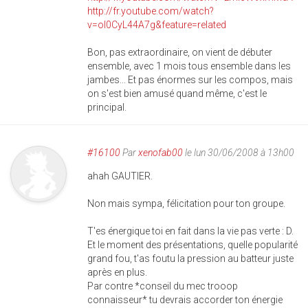
http://fr.youtube.com/watch?
v=ol0CyL44A7g&feature=related
Bon, pas extraordinaire, on vient de débuter
ensemble, avec 1 mois tous ensemble dans les
jambes... Et pas énormes sur les compos, mais
on s'est bien amusé quand même, c'est le
principal.
#16100
Par
xenofab00
le lun 30/06/2008 à 13h00
ahah GAUTIER.
Non mais sympa, félicitation pour ton groupe.
T'es énergique toi en fait dans la vie pas verte : D.
Et le moment des présentations, quelle popularité
grand fou, t'as foutu la pression au batteur juste
après en plus.
Par contre *conseil du mec trooop
connaisseur* tu devrais accorder ton énergie