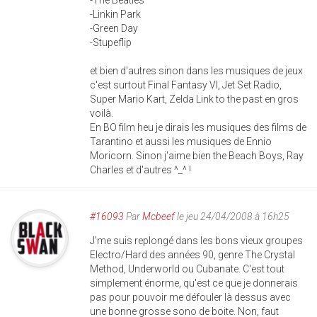
-The Beatles
-Linkin Park
-Green Day
-Stupeflip
et bien d'autres sinon dans les musiques de jeux
c'est surtout Final Fantasy VI, Jet Set Radio,
Super Mario Kart, Zelda Link to the past en gros
voilà.
En BO film heu je dirais les musiques des films de
Tarantino et aussi les musiques de Ennio
Moricorn. Sinon j'aime bien the Beach Boys, Ray
Charles et d'autres ^_^ !
#16093
Par
Mcbeef
le jeu 24/04/2008 à 16h25
J'me suis replongé dans les bons vieux groupes
Electro/Hard des années 90, genre The Crystal
Method, Underworld ou Cubanate. C'est tout
simplement énorme, qu'est ce que je donnerais
pas pour pouvoir me défouler là dessus avec
une bonne grosse sono de boite. Non, faut