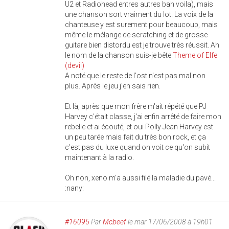
U2 et Radiohead entres autres bah voila), mais
une chanson sort vraiment du lot. La voix de la
chanteuse y est surement pour beaucoup, mais
même le mélange de scratching et de grosse
guitare bien distordu est je trouve très réussit. Ah
le nom de la chanson suis-je bête
Theme of Elfe
(devil)
A noté que le reste de l'ost n'est pas mal non
plus. Après le jeu j'en sais rien.
Et là, après que mon frère m'ait répété que PJ
Harvey c'était classe, j'ai enfin arrêté de faire mon
rebelle et ai écouté, et oui Polly Jean Harvey est
un peu tarée mais fait du très bon rock, et ça
c'est pas du luxe quand on voit ce qu'on subit
maintenant à la radio.
Oh non, xeno m'a aussi filé la maladie du pavé...
:nany:
#16095
Par
Mcbeef
le mar 17/06/2008 à 19h01