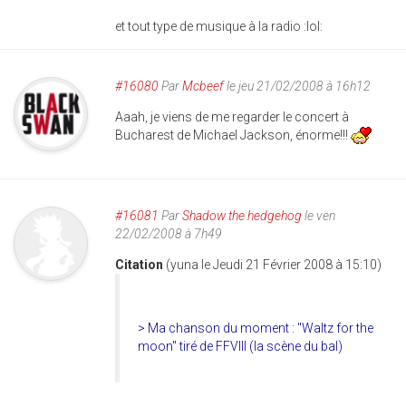
et tout type de musique à la radio :lol:
#16080
Par
Mcbeef
le jeu 21/02/2008 à 16h12
Aaah, je viens de me regarder le concert à
Bucharest de Michael Jackson, énorme!!!
#16081
Par
Shadow the hedgehog
le ven
22/02/2008 à 7h49
Citation
(yuna le Jeudi 21 Février 2008 à 15:10)
> Ma chanson du moment : "Waltz for the
moon" tiré de FFVIII (la scène du bal)