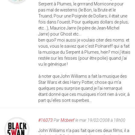
Serpent à Plumes, le grrrrand Morricone pour
pas mal de westerns (le Bon, la Brute et le
Truand; Pour une Poignée de Dollars; il était une
fois dans l'ouest; Pour quelques dollars de plus;
etc...), Maurice Jarre (le père de Jean-Michel
Jarre) pour Ghost etc...
ben quoi? moi aussi je voulais citer des noms. et
vous, vous le saviez que c'est Polnareff qui a fait
la musique du Serpent à Plumes, hein? moi j'étais
restée sur les fesses (pour être polie) quand j'ai
vu le générique !
à noter que John Williams a fait la musique des
Star Wars et des Harry Potter, chose qui m'a
quelques peu surprise quand je l'ai remarqué
étant donné que ces musiques n'ont rien à voir, à
part qu'elles sont superbes...
#16073
Par
Mcbeef
le mar 19/02/2008 à 18h00
John Williams n'a pas fait que ces deux films, il a