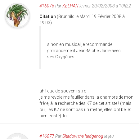
#16076
Par
KELHAN
le mer 20/02/2008 à 10h22
Citation
(Brunhild le Mardi 19 Février 2008 à
19:03)
sinon en musical je recommande
grrrrandement Jean-Michel Jarre avec
ses Oxygènes
ah ! que de souvenirs :roll:
je me revoie me faufiler dans la chambre de mon
frère, à la recherche des K7 de cet artiste ! (mais
oui, les K7 ne sont pas un mythe, elles ont bel et
bien existé) :lol:
#16077
Par
Shadow the hedgehog
le jeu