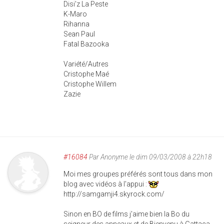
Disi'z La Peste
K-Maro
Rihanna
Sean Paul
Fatal Bazooka
Variété/Autres
Cristophe Maé
Cristophe Willem
Zazie
#16084
Par
Anonyme
le dim 09/03/2008 à 22h18
Moi mes groupes préférés sont tous dans mon
blog avec vidéos à l'appui :
http://samgamji4.skyrock.com/
Sinon en BO de films j'aime bien la Bo du
seigneur des anneaux et de Bienvenu à Gattaca