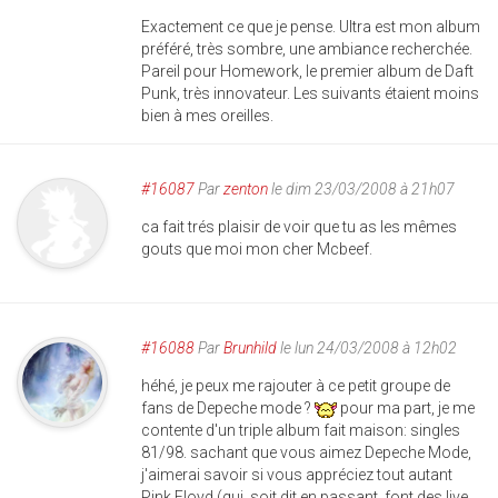
Exactement ce que je pense. Ultra est mon album
préféré, très sombre, une ambiance recherchée.
Pareil pour Homework, le premier album de Daft
Punk, très innovateur. Les suivants étaient moins
bien à mes oreilles.
#16087
Par
zenton
le dim 23/03/2008 à 21h07
ca fait trés plaisir de voir que tu as les mêmes
gouts que moi mon cher Mcbeef.
#16088
Par
Brunhild
le lun 24/03/2008 à 12h02
héhé, je peux me rajouter à ce petit groupe de
fans de Depeche mode ?
pour ma part, je me
contente d'un triple album fait maison: singles
81/98. sachant que vous aimez Depeche Mode,
j'aimerai savoir si vous appréciez tout autant
Pink Floyd (qui, soit dit en passant, font des live