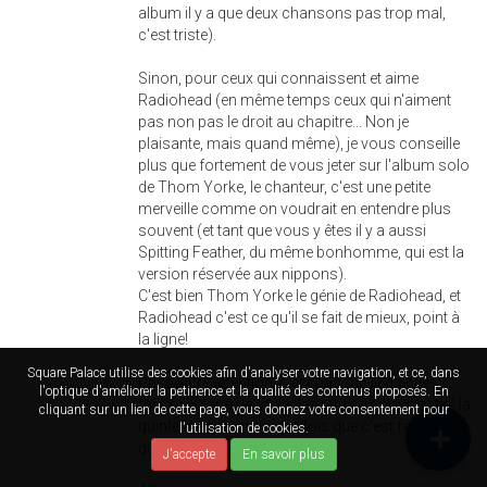
album il y a que deux chansons pas trop mal,
c'est triste).
Sinon, pour ceux qui connaissent et aime
Radiohead (en même temps ceux qui n'aiment
pas non pas le droit au chapitre... Non je
plaisante, mais quand même), je vous conseille
plus que fortement de vous jeter sur l'album solo
de Thom Yorke, le chanteur, c'est une petite
merveille comme on voudrait en entendre plus
souvent (et tant que vous y êtes il y a aussi
Spitting Feather, du même bonhomme, qui est la
version réservée aux nippons).
C'est bien Thom Yorke le génie de Radiohead, et
Radiohead c'est ce qu'il se fait de mieux, point à
la ligne!
Square Palace utilise des cookies afin d'analyser votre navigation, et ce, dans
Par contre attention, c'est pas facile d'accès,
l'optique d'améliorer la petinence et la qualité des contenus proposés. En
faut écouter à de multiples reprises pour en tiré la
cliquant sur un lien de cette page, vous donnez votre consentement pour
quintessence, mais une fois que c'est fait, c'est
l'utilisation de cookies.
que du bonheur.
J'accepte
En savoir plus