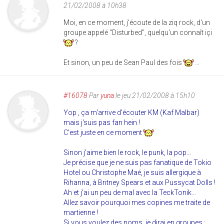
21/02/2008 à 10h38
Moi, en ce moment, j'écoute de la ziq rock, d'un
groupe appelé "Disturbed", quelqu'un connaît içi
?
Et sinon, un peu de Sean Paul des fois
...
#16078
Par
yuna
le jeu 21/02/2008 à 15h10
Yop , ça m'arrive d'écouter KM (Kaf Malbar)
mais j'suis pas fan hein !
C'est juste en ce moment
Sinon j'aime bien le rock, le punk, la pop...
Je précise que je ne suis pas fanatique de Tokio
Hotel ou Christophe Maé, je suis allergique à
Rihanna, à Britney Spears et aux Pussycat Dolls !
Ah et j'ai un peu de mal avec la TeckTonik...
Allez savoir pourquoi mes copines me traite de
martienne !
Si vous voulez des noms, je dirai en groupes :