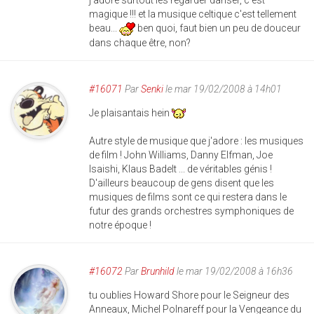
j'adore surtout les regarder danser, c'est
magique !!! et la musique celtique c'est tellement
beau...
ben quoi, faut bien un peu de douceur
dans chaque être, non?
#16071
Par
Senki
le mar 19/02/2008 à 14h01
Je plaisantais hein
Autre style de musique que j'adore : les musiques
de film ! John Williams, Danny Elfman, Joe
Isaishi, Klaus Badelt ... de véritables génis !
D'ailleurs beaucoup de gens disent que les
musiques de films sont ce qui restera dans le
futur des grands orchestres symphoniques de
notre époque !
#16072
Par
Brunhild
le mar 19/02/2008 à 16h36
tu oublies Howard Shore pour le Seigneur des
Anneaux, Michel Polnareff pour la Vengeance du