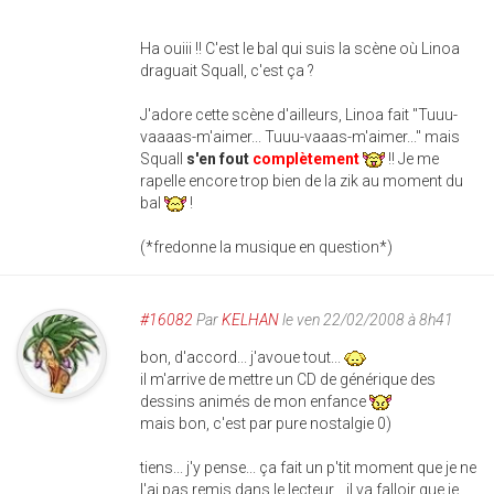
Ha ouiii !! C'est le bal qui suis la scène où Linoa
draguait Squall, c'est ça ?
J'adore cette scène d'ailleurs, Linoa fait "Tuuu-
vaaaas-m'aimer... Tuuu-vaaas-m'aimer..." mais
Squall
s'en fout
complètement
!! Je me
rapelle encore trop bien de la zik au moment du
bal
!
(*fredonne la musique en question*)
#16082
Par
KELHAN
le ven 22/02/2008 à 8h41
bon, d'accord... j'avoue tout...
il m'arrive de mettre un CD de générique des
dessins animés de mon enfance
mais bon, c'est par pure nostalgie 0)
tiens... j'y pense... ça fait un p'tit moment que je ne
l'ai pas remis dans le lecteur... il va falloir que je