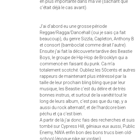
en plus importante dans ma vie (sachant que
c'était déjà le cas avant).
J'ai d'abord eu une grosse période
Reggae/Ragga/Dancehall (oui je sais ça fait
beaucoup), du genre Sizzla, Capleton, Anthony B
et consort (bamboclat comme dirait l'autre).
Ensuite j'ai fait la découverte tardive des Beastie
Boys, le groupe de Hip-Hop de Brooklyn qui a
commencé en faisant du punk. Ca m'a
totalement scotché. Oubliez les 50cents et autres
rappeurs de maintenant plus intéressé par la
taille de leur prochain bling bling que par leur
musique, les Beastie c'est du délire et de très
bonnes instrus, et surtout de la variété tout le
long de leurs album, c'est pas que du rap, y a
aussi du rock alternatif, et de l'hardcore bien
péchu et ça c'est bien.
A partir de là j'ai donc fais des recherches et suis
tombé sur Cypress Hill, géniaux eux aussi, Public
Enemy, NWA enfin bon des bons trucs bien old-
school (époque nike air jordan).