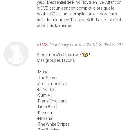
yeux. L'essentiel de Pink Floyd, en live. Attention,
le DVD est un concert complet, alors que le
double CD est une compilation de morceaux
tirés de la tournée "Division Bell". La setlist n'est
donc pas la même.
#16092
Par
Anonyme
le mer 23/04/2008 à 20h01
Alors moi c'est très rock
!
Mes groupes favoris :
-Muse
-The Servant
-Arctic monkeys
-Blink 182
-Sum 41
-Franz Ferdinand
-Limp Bizkit
-Kiemsa
-Nirvana
-The White Stripes