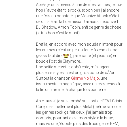
Après je suis revenu à une de mes racines, le trip-
hop (l'autre étant le rock), et bon ben j'ai encore
une fois du constaté que Massive Attack c'était
ce qui s'était fait de mieux. J'ai aussi découvert
DJ Shadow, Amon Tobin, enfi ce genre de chose
(le trip-hop c'est le must).
Bref là, en accord avec mon soudain intérêt pour
les animes (c'est un peu la faute à xeno et code
geass faut dire
), j'ai écouté (et j'écoute) en
boucle l'ost de Claymore...
Une petite merveille, cohérente, mélangeant
plusieurs styles, c'est un gros coup de cÅ“ur.
Surtout la chanson
Ginme No Majo
, une
instrumentale magnifique, avec un crescendo à
la fin qui me met à chaque fois par terre.
Ah et aussi, je suis tombé sur l'ost de FFVII Crisis
Core, c'est nettement plus Metal (même si moi et
les genres rock ça fait deux, j'ai jamais trop
compris, pourtant c'est mon style à la base,
mais vu que j'écoute plus des trucs genre REM,