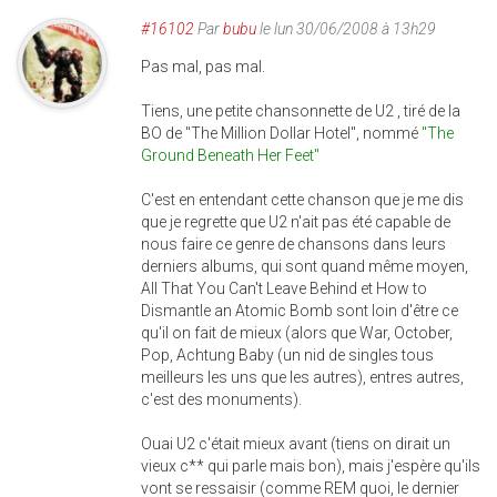
#16102
Par
bubu
le lun 30/06/2008 à 13h29
Pas mal, pas mal.
Tiens, une petite chansonnette de U2 , tiré de la
BO de "The Million Dollar Hotel", nommé
"The
Ground Beneath Her Feet"
C'est en entendant cette chanson que je me dis
que je regrette que U2 n'ait pas été capable de
nous faire ce genre de chansons dans leurs
derniers albums, qui sont quand même moyen,
All That You Can't Leave Behind et How to
Dismantle an Atomic Bomb sont loin d'être ce
qu'il on fait de mieux (alors que War, October,
Pop, Achtung Baby (un nid de singles tous
meilleurs les uns que les autres), entres autres,
c'est des monuments).
Ouai U2 c'était mieux avant (tiens on dirait un
vieux c** qui parle mais bon), mais j'espère qu'ils
vont se ressaisir (comme REM quoi, le dernier