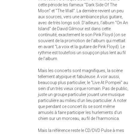
cette période les fameux "Dark Side Of The
Moon" et "The Wall". La dernière revient un peu
aux sources, vers une ambiance plus guitare,
avec de très longs soli. D'ailleurs, l'album "On An
Island" de David Gilmour est dans cette
continuité, exactement le son Pink Floyd (on se
souvient de la promotion de l'album qui mettait
en avant "La voix et la guitare de Pink Floyd). Le
rythme est toutefois un soupçon plus lent au fil
de l'album.
Mais les concerts sont magnifiques, la scène
tellement atypique et fabuleuse. A voir aussi,
beaucoup plus particulier, le "Live At Pompeii" au
sein d'un très vieux cirque romain. Pas de public,
juste un groupe particulier jouant une musique
particulière au milieu d'un lieu particulier. A noter
que pendant ce concert ils se sont même
amusés à faire participer les hurlements d'un
chien sur un morceau, au fil de l'harmonica.
Mais la référence reste le CD/DVD Pulse à mes