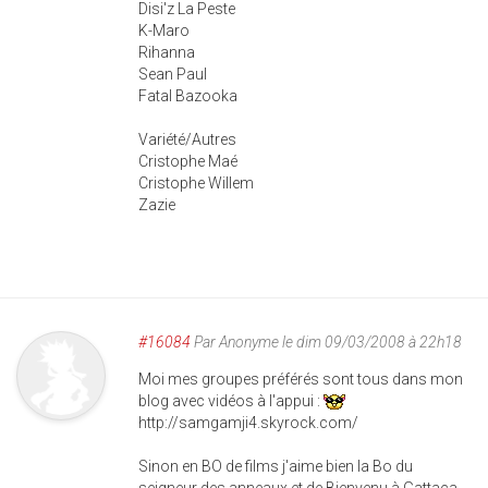
Disi'z La Peste
K-Maro
Rihanna
Sean Paul
Fatal Bazooka
Variété/Autres
Cristophe Maé
Cristophe Willem
Zazie
#16084
Par
Anonyme
le dim 09/03/2008 à 22h18
Moi mes groupes préférés sont tous dans mon
blog avec vidéos à l'appui :
http://samgamji4.skyrock.com/
Sinon en BO de films j'aime bien la Bo du
seigneur des anneaux et de Bienvenu à Gattaca