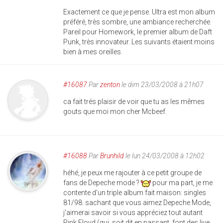
Exactement ce que je pense. Ultra est mon album
préféré, très sombre, une ambiance recherchée.
Pareil pour Homework, le premier album de Daft
Punk, très innovateur. Les suivants étaient moins
bien à mes oreilles.
#16087
Par
zenton
le dim 23/03/2008 à 21h07
ca fait trés plaisir de voir que tu as les mêmes
gouts que moi mon cher Mcbeef.
#16088
Par
Brunhild
le lun 24/03/2008 à 12h02
héhé, je peux me rajouter à ce petit groupe de
fans de Depeche mode ?
pour ma part, je me
contente d'un triple album fait maison: singles
81/98. sachant que vous aimez Depeche Mode,
j'aimerai savoir si vous appréciez tout autant
Pink Floyd (qui, soit dit en passant, font des live