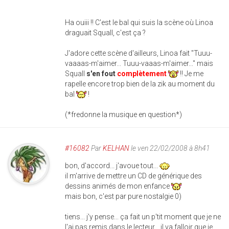
Ha ouiii !! C'est le bal qui suis la scène où Linoa
draguait Squall, c'est ça ?
J'adore cette scène d'ailleurs, Linoa fait "Tuuu-
vaaaas-m'aimer... Tuuu-vaaas-m'aimer..." mais
Squall
s'en fout
complètement
!! Je me
rapelle encore trop bien de la zik au moment du
bal
!
(*fredonne la musique en question*)
#16082
Par
KELHAN
le ven 22/02/2008 à 8h41
bon, d'accord... j'avoue tout...
il m'arrive de mettre un CD de générique des
dessins animés de mon enfance
mais bon, c'est par pure nostalgie 0)
tiens... j'y pense... ça fait un p'tit moment que je ne
l'ai pas remis dans le lecteur... il va falloir que je