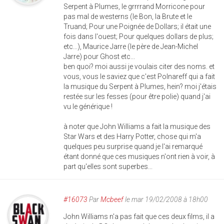
Serpent à Plumes, le grrrrand Morricone pour
pas mal de westerns (le Bon, la Brute et le
Truand; Pour une Poignée de Dollars; il était une
fois dans l'ouest; Pour quelques dollars de plus;
etc...), Maurice Jarre (le père de Jean-Michel
Jarre) pour Ghost etc...
ben quoi? moi aussi je voulais citer des noms. et
vous, vous le saviez que c'est Polnareff qui a fait
la musique du Serpent à Plumes, hein? moi j'étais
restée sur les fesses (pour être polie) quand j'ai
vu le générique !
à noter que John Williams a fait la musique des
Star Wars et des Harry Potter, chose qui m'a
quelques peu surprise quand je l'ai remarqué
étant donné que ces musiques n'ont rien à voir, à
part qu'elles sont superbes...
#16073
Par
Mcbeef
le mar 19/02/2008 à 18h00
John Williams n'a pas fait que ces deux films, il a