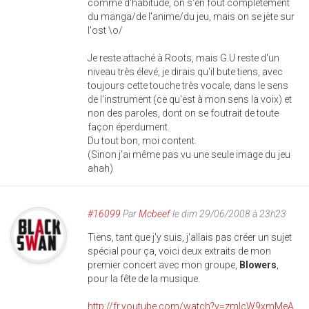
comme d'habitude, on s'en fout complètement
du manga/de l'anime/du jeu, mais on se jète sur
l'ost \o/
Je reste attaché à Roots, mais G.U reste d'un
niveau très élevé, je dirais qu'il bute tiens, avec
toujours cette touche très vocale, dans le sens
de l'instrument (ce qu'est à mon sens la voix) et
non des paroles, dont on se foutrait de toute
façon éperdument.
Du tout bon, moi content.
(Sinon j'ai même pas vu une seule image du jeu
ahah)
#16099
Par
Mcbeef
le dim 29/06/2008 à 23h23
Tiens, tant que j'y suis, j'allais pas créer un sujet
spécial pour ça, voici deux extraits de mon
premier concert avec mon groupe,
Blowers
,
pour la fête de la musique.
http://fr.youtube.com/watch?v=zmlcW9xmMeA