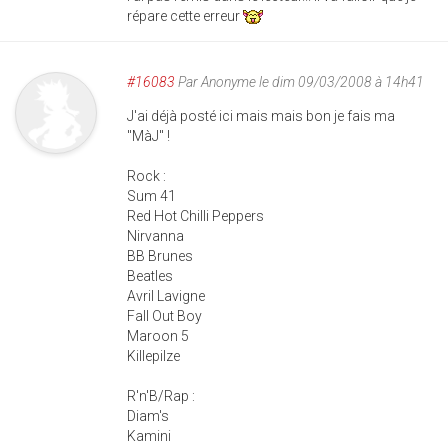
répare cette erreur
#16083
Par
Anonyme
le dim 09/03/2008 à 14h41
J'ai déjà posté ici mais mais bon je fais ma
"MàJ" !
Rock :
Sum 41
Red Hot Chilli Peppers
Nirvanna
BB Brunes
Beatles
Avril Lavigne
Fall Out Boy
Maroon 5
Killepilze
R'n'B/Rap :
Diam's
Kamini