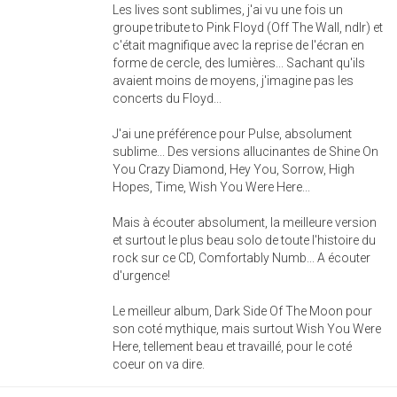
Les lives sont sublimes, j'ai vu une fois un
groupe tribute to Pink Floyd (Off The Wall, ndlr) et
c'était magnifique avec la reprise de l'écran en
forme de cercle, des lumières... Sachant qu'ils
avaient moins de moyens, j'imagine pas les
concerts du Floyd...
J'ai une préférence pour Pulse, absolument
sublime... Des versions allucinantes de Shine On
You Crazy Diamond, Hey You, Sorrow, High
Hopes, Time, Wish You Were Here...
Mais à écouter absolument, la meilleure version
et surtout le plus beau solo de toute l'histoire du
rock sur ce CD, Comfortably Numb... A écouter
d'urgence!
Le meilleur album, Dark Side Of The Moon pour
son coté mythique, mais surtout Wish You Were
Here, tellement beau et travaillé, pour le coté
coeur on va dire.