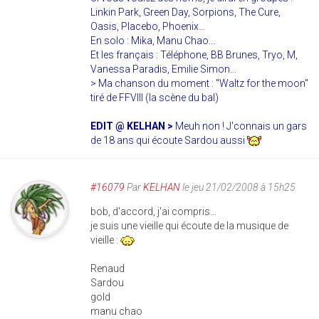
Linkin Park, Green Day, Sorpions, The Cure,
Oasis, Placebo, Phoenix...
En solo : Mika, Manu Chao...
Et les français : Téléphone, BB Brunes, Tryo, M,
Vanessa Paradis, Emilie Simon...
> Ma chanson du moment : "Waltz for the moon"
tiré de FFVIII (la scène du bal)
EDIT @ KELHAN >
Meuh non ! J'connais un gars
de 18 ans qui écoute Sardou aussi
#16079
Par
KELHAN
le jeu 21/02/2008 à 15h25
bob, d'accord, j'ai compris...
je suis une vieille qui écoute de la musique de
vieille :
Renaud
Sardou
gold
manu chao