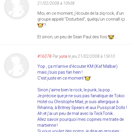
21/02/2008 à 10h38
Moi, en ce moment, j'écoute de la ziq rock, d'un
groupe appelé "Disturbed", quelqu'un connaît içi
?
Et sinon, un peu de Sean Paul des fois
...
#16078
Par
yuna
le jeu 21/02/2008 à 15h10
Yop , ça m'arrive d'écouter KM (Kaf Malbar)
mais j'suis pas fan hein !
C'est juste en ce moment
Sinon j'aime bien le rock, le punk, la pop...
Je précise que je ne suis pas fanatique de Tokio
Hotel ou Christophe Maé, je suis allergique à
Rihanna, à Britney Spears et aux Pussycat Dolls !
Ah et j'ai un peu de mal avec la TeckTonik...
Allez savoir pourquoi mes copines me traite de
martienne !
Si vous voulez des noms, je dirai en groupes :