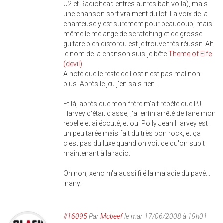
U2 et Radiohead entres autres bah voila), mais
une chanson sort vraiment du lot. La voix de la
chanteuse y est surement pour beaucoup, mais
même le mélange de scratching et de grosse
guitare bien distordu est je trouve très réussit. Ah
le nom de la chanson suis-je bête
Theme of Elfe
(devil)
A noté que le reste de l'ost n'est pas mal non
plus. Après le jeu j'en sais rien.
Et là, après que mon frère m'ait répété que PJ
Harvey c'était classe, j'ai enfin arrêté de faire mon
rebelle et ai écouté, et oui Polly Jean Harvey est
un peu tarée mais fait du très bon rock, et ça
c'est pas du luxe quand on voit ce qu'on subit
maintenant à la radio.
Oh non, xeno m'a aussi filé la maladie du pavé...
:nany:
#16095
Par
Mcbeef
le mar 17/06/2008 à 19h01