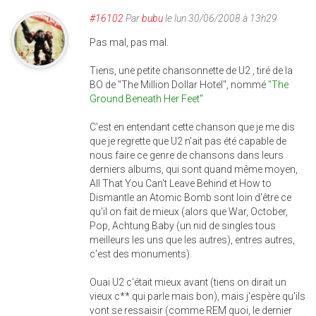
#16102
Par
bubu
le lun 30/06/2008 à 13h29
Pas mal, pas mal.
Tiens, une petite chansonnette de U2 , tiré de la
BO de "The Million Dollar Hotel", nommé
"The
Ground Beneath Her Feet"
C'est en entendant cette chanson que je me dis
que je regrette que U2 n'ait pas été capable de
nous faire ce genre de chansons dans leurs
derniers albums, qui sont quand même moyen,
All That You Can't Leave Behind et How to
Dismantle an Atomic Bomb sont loin d'être ce
qu'il on fait de mieux (alors que War, October,
Pop, Achtung Baby (un nid de singles tous
meilleurs les uns que les autres), entres autres,
c'est des monuments).
Ouai U2 c'était mieux avant (tiens on dirait un
vieux c** qui parle mais bon), mais j'espère qu'ils
vont se ressaisir (comme REM quoi, le dernier