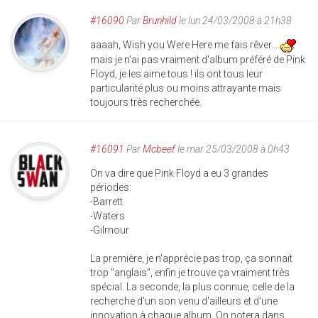
#16090
Par
Brunhild
le lun 24/03/2008 à 21h38
aaaah, Wish you Were Here me fais rêver...
mais je n'ai pas vraiment d'album préféré de Pink
Floyd, je les aime tous ! ils ont tous leur
particularité plus ou moins attrayante mais
toujours très recherchée.
#16091
Par
Mcbeef
le mar 25/03/2008 à 0h43
On va dire que Pink Floyd a eu 3 grandes
périodes:
-Barrett
-Waters
-Gilmour
La première, je n'apprécie pas trop, ça sonnait
trop "anglais", enfin je trouve ça vraiment très
spécial. La seconde, la plus connue, celle de la
recherche d'un son venu d'ailleurs et d'une
innovation à chaque album. On notera dans