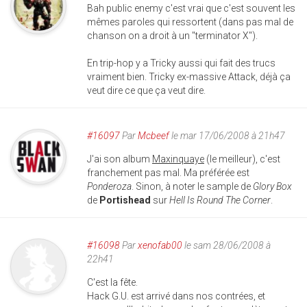
Bah public enemy c'est vrai que c'est souvent les
mêmes paroles qui ressortent (dans pas mal de
chanson on a droit à un "terminator X").
En trip-hop y a Tricky aussi qui fait des trucs
vraiment bien. Tricky ex-massive Attack, déjà ça
veut dire ce que ça veut dire.
#16097
Par
Mcbeef
le mar 17/06/2008 à 21h47
J'ai son album
Maxinquaye
(le meilleur), c'est
franchement pas mal. Ma préférée est
Ponderoza
. Sinon, à noter le sample de
Glory Box
de
Portishead
sur
Hell Is Round The Corner
.
#16098
Par
xenofab00
le sam 28/06/2008 à
22h41
C'est la fête.
Hack G.U. est arrivé dans nos contrées, et