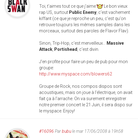
Toi, t'aimes tout ce que j'aime
Le bon vieux
rap US, surtout
Public Enemy
, c'est vachement
kiffant (ce que je reproche un peu, c'est qu'on
retrouve toujours les mêmes samples dans les
morceaux, surtout des paroles de Flavor Flav).
Sinon, Trip-Hop, c'est merveilleux...
Massive
Attack
,
Portishead
, c'est divin.
J'en profite pour faire un peu de pub pour mon
groupe:
http://www.myspace.com/blowers62
Groupe de Rock, nos compos dispos sont
acoustiques, mais on joue à l'électrique, on avait
fait ça à l'arrache. On va surement enregistrer
notre premier concert le 21 Juin, il sera dispo sur
le myspace. Enjoy!
#16096
Par
bubu
le mar 17/06/2008 à 19h58