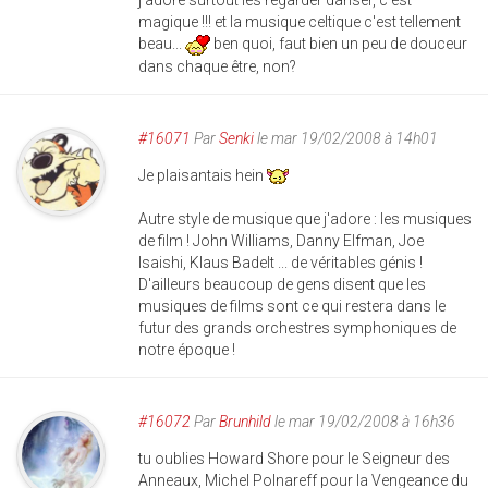
j'adore surtout les regarder danser, c'est
magique !!! et la musique celtique c'est tellement
beau...
ben quoi, faut bien un peu de douceur
dans chaque être, non?
#16071
Par
Senki
le mar 19/02/2008 à 14h01
Je plaisantais hein
Autre style de musique que j'adore : les musiques
de film ! John Williams, Danny Elfman, Joe
Isaishi, Klaus Badelt ... de véritables génis !
D'ailleurs beaucoup de gens disent que les
musiques de films sont ce qui restera dans le
futur des grands orchestres symphoniques de
notre époque !
#16072
Par
Brunhild
le mar 19/02/2008 à 16h36
tu oublies Howard Shore pour le Seigneur des
Anneaux, Michel Polnareff pour la Vengeance du