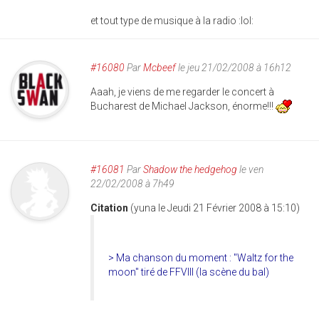
et tout type de musique à la radio :lol:
#16080
Par
Mcbeef
le jeu 21/02/2008 à 16h12
Aaah, je viens de me regarder le concert à
Bucharest de Michael Jackson, énorme!!!
#16081
Par
Shadow the hedgehog
le ven
22/02/2008 à 7h49
Citation
(yuna le Jeudi 21 Février 2008 à 15:10)
> Ma chanson du moment : "Waltz for the
moon" tiré de FFVIII (la scène du bal)