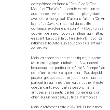
cette période les fameux "Dark Side Of The
Moon" et "The Wall". La dernière revient un peu
aux sources, vers une ambiance plus guitare,
avec de très longs soli. D'ailleurs, l'album "On An
Island" de David Gilmour est dans cette
continuité, exactement le son Pink Floyd (on se
souvient de la promotion de l'album qui mettait
en avant "La voix et la guitare de Pink Floyd). Le
rythme est toutefois un soupçon plus lent au fil
de l'album.
Mais les concerts sont magnifiques, la scène
tellement atypique et fabuleuse. A voir aussi,
beaucoup plus particulier, le "Live At Pompeii" au
sein d'un très vieux cirque romain. Pas de public,
juste un groupe particulier jouant une musique
particulière au milieu d'un lieu particulier. A noter
que pendant ce concert ils se sont même
amusés à faire participer les hurlements d'un
chien sur un morceau, au fil de l'harmonica.
Mais la référence reste le CD/DVD Pulse à mes