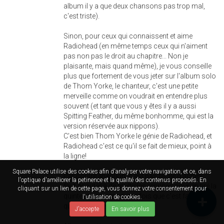
album il y a que deux chansons pas trop mal,
c'est triste).
Sinon, pour ceux qui connaissent et aime
Radiohead (en même temps ceux qui n'aiment
pas non pas le droit au chapitre... Non je
plaisante, mais quand même), je vous conseille
plus que fortement de vous jeter sur l'album solo
de Thom Yorke, le chanteur, c'est une petite
merveille comme on voudrait en entendre plus
souvent (et tant que vous y êtes il y a aussi
Spitting Feather, du même bonhomme, qui est la
version réservée aux nippons).
C'est bien Thom Yorke le génie de Radiohead, et
Radiohead c'est ce qu'il se fait de mieux, point à
la ligne!
Square Palace utilise des cookies afin d'analyser votre navigation, et ce, dans
Par contre attention, c'est pas facile d'accès,
l'optique d'améliorer la petinence et la qualité des contenus proposés. En
faut écouter à de multiples reprises pour en tiré la
cliquant sur un lien de cette page, vous donnez votre consentement pour
quintessence, mais une fois que c'est fait, c'est
l'utilisation de cookies.
que du bonheur.
J'accepte
En savoir plus