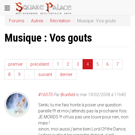
Aller
Toggle
au
contenu
navigation
Forums
Autres
Récréation
Musique : Vos gouts
principal
Musique : Vos gouts
premier
précédent
1
2
3
4
5
6
7
8
9
…
suivant
dernier
#16070
Par
Brunhild
le mar 19/02/2008 à 11h40
Senki, tu me fais honte à poser une question
pareille !!!! et moi j'attends pas la prochaine fois:
JE MORDS !!! ch'uis pas une louve pour rien, non
mais !
sinon, moi aussi j'aime bien Lord Of the Dance,