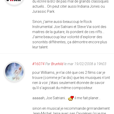
du écrire la BO de pas mal de grands classiques
actuels... On peut citer aussi Indiana Jones ou
Jurassic Park.
Sinon, j'aime aussi beaucoup le Rock
Instrumental. Joe Satriani et Steve Vai sont des
maitres de la guitare, ils pondent de ces riffs...
J'aime beaucoup leur volonté d'explorer des
sonorités différentes, ça démontre encore plus
leur talent.
#16074
Par
Brunhild
le mar 19/02/2008 à 19h03
pour Williams, je n'ai cité que ces 2 films car je
trouve (comme je l'ai dis) que les musiques n'ont
rien à voir. j'étais seulement étonnée de savoir
qu'il s'agissait du même compositeur.
aaaaah, Joe Satriani...
il me fait planer...
sinon en musical je recommande grrrrandement
Jean-Michel Jarre avec ses Oxygènes (si je me