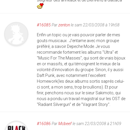
#16085
Par
zenton
le sam 22/03/2008 à 19h58
Enfin un topic ou je vais pouvoir parler de mes
gouts musicaux . J'entame avec mon groupe
préféré, a savoir Depeche Mode. Je vous
recommande fortement les albums "Ultra" et
"Music For The Masses", qui sont de vrais bijoux
en or massifs, et qui témoignent le mieux de la
volonté d'innovation du groupe. Sinon, il y aussi
Daft Punk, avec notamment l'excellent
Homework(les deux albums sortis saprés celui-
ci sont, a mon sens, trop broullions). Et pour
finir, penchons nous sur le sieur Sakimoto, qui
nous a pondu un travail magistral sur les OST de
"Radiant Silvergun" et de "Vagrant Story".
#16086
Par
Mcbeef
le sam 22/03/2008 à 21h09