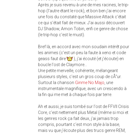
Après je suis revenu à une de mes racines, le trip-
hop (l'autre étant le rock), et bon ben j'ai encore
une fois du constaté que Massive Attack c'était
ce qui s'était fait de mieux. J'ai aussi découvert
DJ Shadow, Amon Tobin, enfi ce genre de chose
(le trip-hop c'est le must).
Bref là, en accord avec mon soudain intérêt pour
les animes (c'est un peu la faute à xeno et code
geass faut dire
), j'ai écouté (et j'écoute) en
boucle l'ost de Claymore...
Une petite merveille, cohérente, mélangeant
plusieurs styles, c'est un gros coup de cÅ“ur.
Surtout la chanson
Ginme No Majo
, une
instrumentale magnifique, avec un crescendo à
la fin qui me met à chaque fois par terre.
Ah et aussi, je suis tombé sur l'ost de FFVII Crisis
Core, c'est nettement plus Metal (même si moi et
les genres rock ça fait deux, j'ai jamais trop
compris, pourtant c'est mon style à la base,
mais vu que j'écoute plus des trucs genre REM,