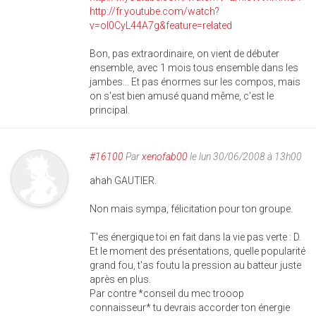
http://fr.youtube.com/watch?
v=ol0CyL44A7g&feature=related
Bon, pas extraordinaire, on vient de débuter
ensemble, avec 1 mois tous ensemble dans les
jambes... Et pas énormes sur les compos, mais
on s'est bien amusé quand même, c'est le
principal.
#16100
Par
xenofab00
le lun 30/06/2008 à 13h00
ahah GAUTIER.
Non mais sympa, félicitation pour ton groupe.
T'es énergique toi en fait dans la vie pas verte : D.
Et le moment des présentations, quelle popularité
grand fou, t'as foutu la pression au batteur juste
après en plus.
Par contre *conseil du mec trooop
connaisseur* tu devrais accorder ton énergie