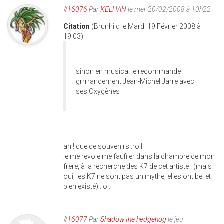
#16076
Par
KELHAN
le mer 20/02/2008 à 10h22
Citation
(Brunhild le Mardi 19 Février 2008 à
19:03)
sinon en musical je recommande
grrrrandement Jean-Michel Jarre avec
ses Oxygènes
ah ! que de souvenirs :roll:
je me revoie me faufiler dans la chambre de mon
frère, à la recherche des K7 de cet artiste ! (mais
oui, les K7 ne sont pas un mythe, elles ont bel et
bien existé) :lol:
#16077
Par
Shadow the hedgehog
le jeu