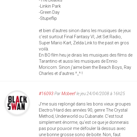
-The Beatles
-Linkin Park
-Green Day
-Stupeflip
et bien d'autres sinon dans les musiques de jeux
c'est surtout Final Fantasy VI, Jet Set Radio,
Super Mario Kart, Zelda Link to the past en gros
voilà.
En BO film heu je dirais les musiques des films de
Tarantino et aussi les musiques de Ennio
Moricorn. Sinon j'aime bien the Beach Boys, Ray
Charles et d'autres ^_^ !
#16093
Par
Mcbeef
le jeu 24/04/2008 à 16h25
J'me suis replongé dans les bons vieux groupes
Electro/Hard des années 90, genre The Crystal
Method, Underworld ou Cubanate. C'est tout
simplement énorme, qu'est ce que je donnerais
pas pour pouvoir me défouler là dessus avec
une bonne grosse sono de boite. Non, faut