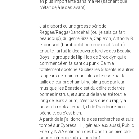
en plus importante dans ma vie (sachant que
c'était déjà le cas avant).
J'ai d'abord eu une grosse période
Reggae/Ragga/Dancehall (oui je sais ça fait
beaucoup), du genre Sizzla, Capleton, Anthony B
et consort (bamboclat comme dirait l'autre).
Ensuite j'ai fait la découverte tardive des Beastie
Boys, le groupe de Hip-Hop de Brooklyn qui a
commencé en faisant du punk. Ca m'a
totalement scotché. Oubliez les 50cents et autres
rappeurs de maintenant plus intéressé par la
taille de leur prochain bling bling que par leur
musique, les Beastie c'est du délire et de très
bonnes instrus, et surtout de la variété tout le
long de leurs album, c'est pas que du rap, y a
aussi du rock alternatif, et de l'hardcore bien
péchu et ça c'est bien.
A partir de là j'ai donc fais des recherches et suis
tombé sur Cypress Hill, géniaux eux aussi, Public
Enemy, NWA enfin bon des bons trucs bien old-
school (époque nike air jordan).