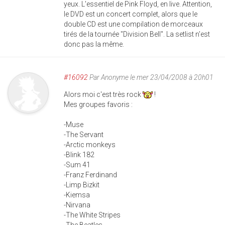
yeux. L'essentiel de Pink Floyd, en live. Attention,
le DVD est un concert complet, alors que le
double CD est une compilation de morceaux
tirés de la tournée "Division Bell". La setlist n'est
donc pas la même.
#16092
Par
Anonyme
le mer 23/04/2008 à 20h01
Alors moi c'est très rock
!
Mes groupes favoris :
-Muse
-The Servant
-Arctic monkeys
-Blink 182
-Sum 41
-Franz Ferdinand
-Limp Bizkit
-Kiemsa
-Nirvana
-The White Stripes