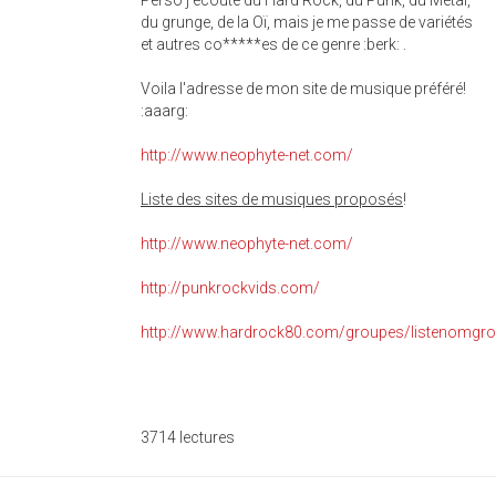
Perso j'écoute du Hard Rock, du Punk, du Métal,
du grunge, de la Oï, mais je me passe de variétés
et autres co*****es de ce genre :berk: .
Voila l'adresse de mon site de musique préféré!
:aaarg:
http://www.neophyte-net.com/
Liste des sites de musiques proposés
!
http://www.neophyte-net.com/
http://punkrockvids.com/
http://www.hardrock80.com/groupes/listenomgr
3714 lectures