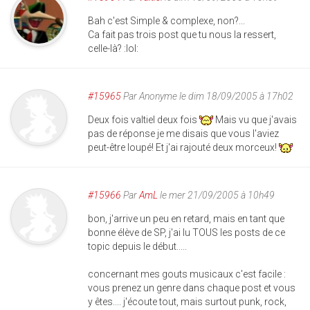
Bah c'est Simple & complexe, non?...
Ca fait pas trois post que tu nous la ressert,
celle-là? :lol:
#15965
Par
Anonyme
le dim 18/09/2005 à 17h02
Deux fois valtiel deux fois
Mais vu que j'avais
pas de réponse je me disais que vous l'aviez
peut-être loupé! Et j'ai rajouté deux morceux!
#15966
Par
AmL
le mer 21/09/2005 à 10h49
bon, j'arrive un peu en retard, mais en tant que
bonne élève de SP, j'ai lu TOUS les posts de ce
topic depuis le début.....
concernant mes gouts musicaux c'est facile :
vous prenez un genre dans chaque post et vous
y êtes.... j'écoute tout, mais surtout punk, rock,