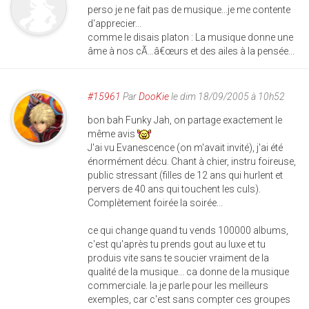
perso je ne fait pas de musique...je me contente
d'apprecier...
comme le disais platon : La musique donne une
âme à nos cÃ…â€œurs et des ailes à la pensée...
#15961
Par
DooKie
le dim 18/09/2005 à 10h52
bon bah Funky Jah, on partage exactement le
même avis
J'ai vu Evanescence (on m'avait invité), j'ai été
énormément décu. Chant à chier, instru foireuse,
public stressant (filles de 12 ans qui hurlent et
pervers de 40 ans qui touchent les culs).
Complètement foirée la soirée...
ce qui change quand tu vends 100000 albums,
c'est qu'après tu prends gout au luxe et tu
produis vite sans te soucier vraiment de la
qualité de la musique... ca donne de la musique
commerciale. la je parle pour les meilleurs
exemples, car c'est sans compter ces groupes