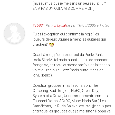
(niveau musique je me sens un peu seul ici... Y
EN A PAS UN QUI A MIS COMME MOI...)
#15931
Par
Funky Jah
le ven 16/09/2005 à 17h36
Tu es l'exception qui confirme la règle "les
joueurs de jeux Square aiment les guitares qui
crachent"
Quant à moi, j'écoute surtout du Punk/Punk
rock/Ska/Metal mais aussi un peu de chanson
française, de rock, et même parfois de la techno
voire du rap ou du jazz (mais surtout pas de
R'n'B :berk: ).
Question groupes, mes favoris sont The
Offspring, Bad Religion, NoFX, Green Day,
System of a Down, Uncommonmenfrommars,
Tsunami Bomb, AC/DC, Muse, Nada Surf, Les
Caméléons, La Ruda Salska, etc. etc. (je peux pas
citer tous les groupes que j'aime sinon Poppu va