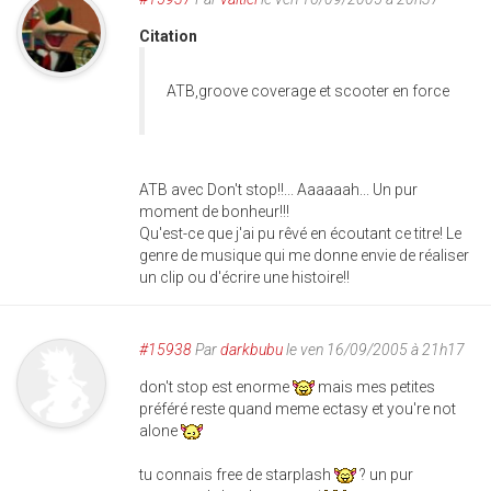
Citation
ATB,groove coverage et scooter en force
ATB avec Don't stop!!... Aaaaaah... Un pur
moment de bonheur!!!
Qu'est-ce que j'ai pu rêvé en écoutant ce titre! Le
genre de musique qui me donne envie de réaliser
un clip ou d'écrire une histoire!!
#15938
Par
darkbubu
le ven 16/09/2005 à 21h17
don't stop est enorme
mais mes petites
préféré reste quand meme ectasy et you're not
alone
tu connais free de starplash
? un pur