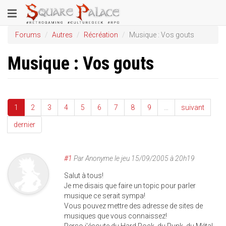
Aller
Toggle
au
contenu
navigation
Forums
Autres
Récréation
Musique : Vos gouts
principal
Musique : Vos gouts
1
2
3
4
5
6
7
8
9
…
suivant
dernier
#1
Par
Anonyme
le
jeu 15/09/2005 à 20h19
Salut à tous!
Je me disais que faire un topic pour parler
musique ce serait sympa!
Vous pouvez mettre des adresse de sites de
musiques que vous connaissez!