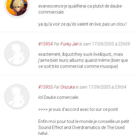
evanescence je qualifierai ca plutot de daube
commerciale
ya qu'a voir ce qu'ils valent en live, pas un clou !
#15954
Par
Funky Jah
le sam 17/09/2005 à 22h59
exactement, &quot;they suck live&quot;, mais
j'aime bien leurs albums quand même (bien que
ce soit très commercial comme musique)
#15955
Par
Onizuka
le sam 17/09/2005 à 23h54
lol Daube comerciale.
>>>> je suis d'accord avec toi sur ce point
Enfin moi pour tout le monde je conseille un petit
Sound Effect and Overdramatics de The Used
héhé .