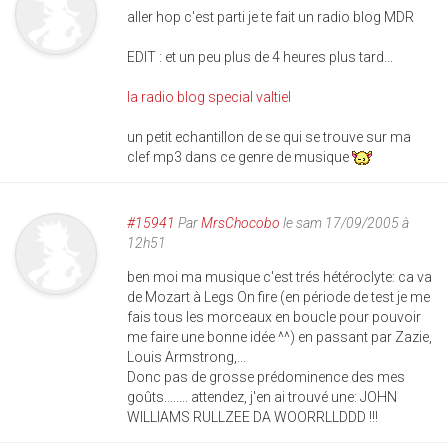
aller hop c'est parti je te fait un radio blog MDR
EDIT : et un peu plus de 4 heures plus tard...
la radio blog special valtiel
un petit echantillon de se qui se trouve sur ma
clef mp3 dans ce genre de musique
#15941
Par
MrsChocobo
le sam 17/09/2005 à
12h51
ben moi ma musique c'est trés hétéroclyte: ca va
de Mozart à Legs On fire (en période de test je me
fais tous les morceaux en boucle pour pouvoir
me faire une bonne idée ^^) en passant par Zazie,
Louis Armstrong,...
Donc pas de grosse prédominence des mes
goûts........ attendez, j'en ai trouvé une: JOHN
WILLIAMS RULLZEE DA WOORRLLDDD !!!