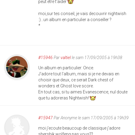
peut etre t'aider
moi,sur tes conseil, je vais decouvrir nightwish
:)...un album en particulier a conseiller ?
*
#15946
Par
valtiel
le sam 17/09/2005 à 19h38
Un album en particulier: Once.
J'adore tout l'album, mais si je ne devais en
choisir que deux, ce serait Dark chest of
wonders et Ghost love score.
En tout cas, si tu aimes Evanescence, nul doute
que tu adoreras Nightwish!
#15947
Par
Anonyme
le sam 17/09/2005 à 19h39
moi j'ecoute beaucoup de classique j'adore
shersbik wolfeng pas vous??