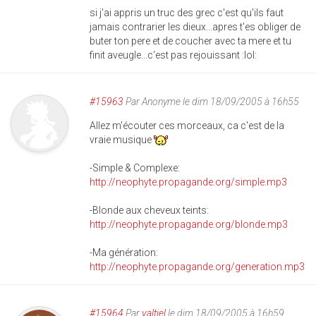
si j'ai appris un truc des grec c'est qu'ils faut
jamais contrarier les dieux...apres t'es obliger de
buter ton pere et de coucher avec ta mere et tu
finit aveugle...c'est pas rejouissant :lol:
#15963
Par
Anonyme
le dim 18/09/2005 à 16h55
Allez m'écouter ces morceaux, ca c'est de la
vraie musique
-Simple & Complexe:
http://neophyte.propagande.org/simple.mp3
-Blonde aux cheveux teints:
http://neophyte.propagande.org/blonde.mp3
-Ma génération:
http://neophyte.propagande.org/generation.mp3
#15964
Par
valtiel
le dim 18/09/2005 à 16h59