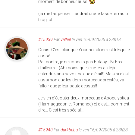
moment de bonheur aussi
ça me fait penser...faudrait que je fasse un radio
blog lol
#15939
Par
valtiel
le ven 16/09/2005 à 23h18
Ouais! C'est clair que Your not alone est très jolie
aussi!
Par contre, je ne connais pas Ectasy... Ni Free
d'ailleurs... (Ah moins que je ne les ai déjà
entendu sans savoir ce que c'était!) Mais si c'est
aussi bon que les deux morceaux précités, va
falloir que je leur saute dessus!!
Je vien d'écouter deux morceaux d'Apocalyptica
(Harmaggedon et Romance) et c'est... comment
dire... C'est très spécial...
#15940
Par
darkbubu
le ven 16/09/2005 à 23h28