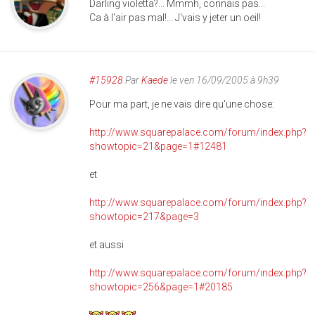
Darling violetta?... Mmmh, connais pas...
Ca à l'air pas mal!... J'vais y jeter un oeil!
#15928
Par
Kaede
le ven 16/09/2005 à 9h39
Pour ma part, je ne vais dire qu'une chose:
http://www.squarepalace.com/forum/index.php?
showtopic=21&page=1#12481
et
http://www.squarepalace.com/forum/index.php?
showtopic=217&page=3
et aussi
http://www.squarepalace.com/forum/index.php?
showtopic=256&page=1#20185