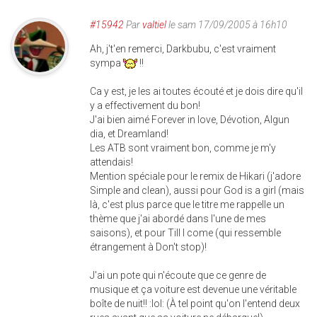
#15942
Par
valtiel
le sam 17/09/2005 à 16h10
Ah, j't'en remerci, Darkbubu, c'est vraiment
sympa
!!
Ca y est, je les ai toutes écouté et je dois dire qu'il
y a effectivement du bon!
J'ai bien aimé Forever in love, Dévotion, Algun
dia, et Dreamland!
Les ATB sont vraiment bon, comme je m'y
attendais!
Mention spéciale pour le remix de Hikari (j'adore
Simple and clean), aussi pour God is a girl (mais
là, c'est plus parce que le titre me rappelle un
thème que j'ai abordé dans l'une de mes
saisons), et pour Till I come (qui ressemble
étrangement à Don't stop)!
J'ai un pote qui n'écoute que ce genre de
musique et ça voiture est devenue une véritable
boîte de nuit!! :lol: (À tel point qu'on l'entend deux