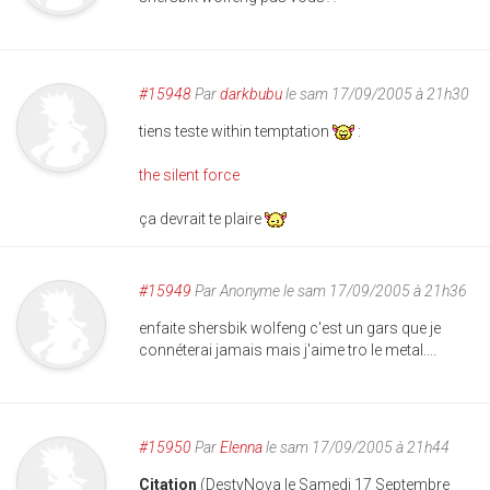
#15948
Par
darkbubu
le sam 17/09/2005 à 21h30
tiens teste within temptation
:
the silent force
ça devrait te plaire
#15949
Par
Anonyme
le sam 17/09/2005 à 21h36
enfaite shersbik wolfeng c'est un gars que je
connéterai jamais mais j'aime tro le metal....
#15950
Par
Elenna
le sam 17/09/2005 à 21h44
Citation
(DestyNova le Samedi 17 Septembre