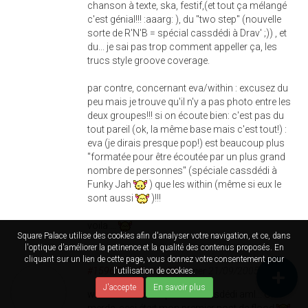
chanson à texte, ska, festif,(et tout ça mélangé
c'est génial!!! :aaarg: ), du "two step" (nouvelle
sorte de R'N'B = spécial cassdédi à Drav' ;)) , et
du... je sai pas trop comment appeller ça, les
trucs style groove coverage.
par contre, concernant eva/within : excusez du
peu mais je trouve qu'il n'y a pas photo entre les
deux groupes!!! si on écoute bien: c'est pas du
tout pareil (ok, la même base mais c'est tout!) :
eva (je dirais presque pop!) est beaucoup plus
"formatée pour être écoutée par un plus grand
nombre de personnes" (spéciale cassdédi à
Funky Jah
) que les within (même si eux le
sont aussi
)!!!
voila....
Square Palace utilise des cookies afin d'analyser votre navigation, et ce, dans
l'optique d'améliorer la petinence et la qualité des contenus proposés. En
cliquant sur un lien de cette page, vous donnez votre consentement pour
#15967
Par
Funky Jah
le mer 21/09/2005 à 14h17
l'utilisation de cookies.
J'accepte
En savoir plus
wesh wesh cimer pour la cassdédi aml... Oh
merde, ceci était mon premier post de flood