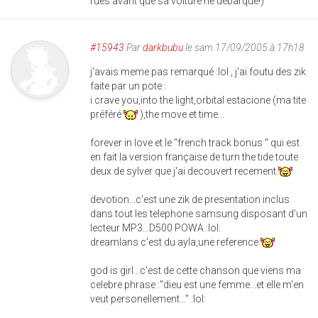
rues avant que sa voiture ne débarque!)
#15943
Par
darkbubu
le sam 17/09/2005 à 17h18
j'avais meme pas remarqué :lol , j'ai foutu des zik
faite par un pote :
i crave you,into the light,orbital estacione (ma tite
préféré
),the move et time...
forever in love et le "french track bonus " qui est
en fait la version française de turn the tide toute
deux de sylver que j'ai decouvert recement
devotion...c'est une zik de presentation inclus
dans tout les telephone samsung disposant d'un
lecteur MP3...D500 POWA :lol:
dreamlans c'est du ayla,une reference
god is girl...c'est de cette chanson que viens ma
celebre phrase :"dieu est une femme...et elle m'en
veut personellement..." :lol: