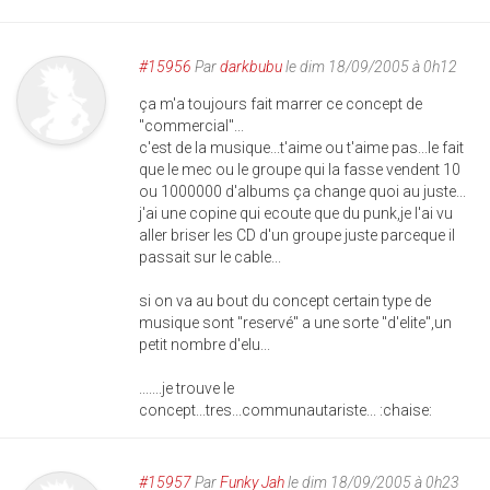
#15956
Par
darkbubu
le dim 18/09/2005 à 0h12
ça m'a toujours fait marrer ce concept de
"commercial"...
c'est de la musique...t'aime ou t'aime pas...le fait
que le mec ou le groupe qui la fasse vendent 10
ou 1000000 d'albums ça change quoi au juste...
j'ai une copine qui ecoute que du punk,je l'ai vu
aller briser les CD d'un groupe juste parceque il
passait sur le cable...
si on va au bout du concept certain type de
musique sont "reservé" a une sorte "d'elite",un
petit nombre d'elu...
.......je trouve le
concept...tres...communautariste... :chaise:
#15957
Par
Funky Jah
le dim 18/09/2005 à 0h23