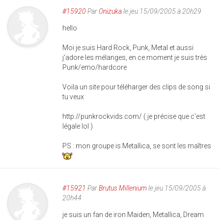
#15920
Par
Onizuka
le jeu 15/09/2005 à 20h29
hello
Moi je suis Hard Rock, Punk, Metal et aussi
j'adore les mélanges, en ce moment je suis très
Punk/emo/hardcore
Voila un site pour téléharger des clips de song si
tu veux
http://punkrockvids.com/ ( je précise que c'est
légale lol )
PS : mon groupe is Metallica, se sont les maîtres
#15921
Par
Brutus Millenium
le jeu 15/09/2005 à
20h44
je suis un fan de iron Maiden, Metallica, Dream