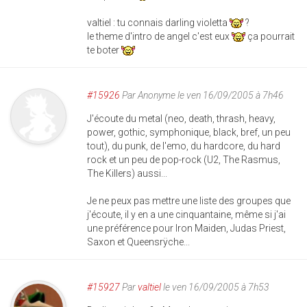
valtiel : tu connais darling violetta
?
le theme d'intro de angel c'est eux
ça pourrait
te boter
#15926
Par
Anonyme
le ven 16/09/2005 à 7h46
J'écoute du metal (neo, death, thrash, heavy,
power, gothic, symphonique, black, bref, un peu
tout), du punk, de l'emo, du hardcore, du hard
rock et un peu de pop-rock (U2, The Rasmus,
The Killers) aussi...
Je ne peux pas mettre une liste des groupes que
j'écoute, il y en a une cinquantaine, même si j'ai
une préférence pour Iron Maiden, Judas Priest,
Saxon et Queensrÿche...
#15927
Par
valtiel
le ven 16/09/2005 à 7h53