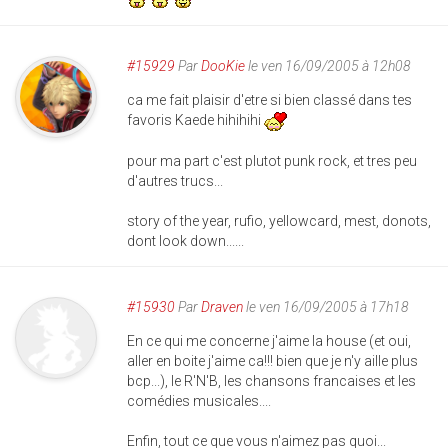
#15929
Par
DooKie
le ven 16/09/2005 à 12h08
ca me fait plaisir d'etre si bien classé dans tes
favoris Kaede hihihihi
pour ma part c'est plutot punk rock, et tres peu
d'autres trucs...
story of the year, rufio, yellowcard, mest, donots,
dont look down......
#15930
Par
Draven
le ven 16/09/2005 à 17h18
En ce qui me concerne j'aime la house (et oui,
aller en boite j'aime ca!!! bien que je n'y aille plus
bcp...), le R'N'B, les chansons francaises et les
comédies musicales....
Enfin, tout ce que vous n'aimez pas quoi...