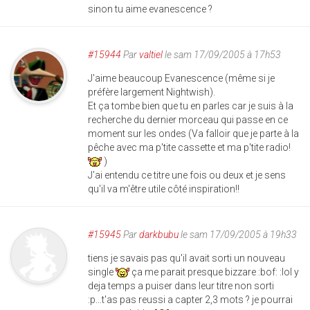
sinon tu aime evanescence ?
#15944
Par
valtiel
le sam 17/09/2005 à 17h53
J'aime beaucoup Evanescence (même si je
préfère largement Nightwish).
Et ça tombe bien que tu en parles car je suis à la
recherche du dernier morceau qui passe en ce
moment sur les ondes (Va falloir que je parte à la
pêche avec ma p'tite cassette et ma p'tite radio!
)
J'ai entendu ce titre une fois ou deux et je sens
qu'il va m'être utile côté inspiration!!
#15945
Par
darkbubu
le sam 17/09/2005 à 19h33
tiens je savais pas qu'il avait sorti un nouveau
single
ça me parait presque bizzare :bof: :lol y
deja temps a puiser dans leur titre non sorti
:p...t'as pas reussi a capter 2,3 mots ? je pourrai