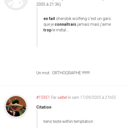
2005 à 21:36)
en fait
shersbik wolfeng c'est un gars
que je
connaîtrais
jamais mais j'aime
trop
le métal....
Un mot : ORTHOGRAPHE !!!!!!!!!
#15951
Par
valtiel
le sam 17/09/2005 à 21h55
Citation
tiens teste within temptation :