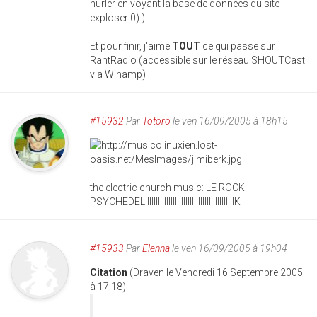
hurler en voyant la base de données du site
exploser 0) )
Et pour finir, j'aime
TOUT
ce qui passe sur
RantRadio (accessible sur le réseau SHOUTCast
via Winamp)
#15932
Par
Totoro
le ven 16/09/2005 à 18h15
the electric church music: LE ROCK
PSYCHEDELIIIIIIIIIIIIIIIIIIIIIIIIIIIIIIIIIIIIIIIIIIK
#15933
Par
Elenna
le ven 16/09/2005 à 19h04
Citation
(Draven le Vendredi 16 Septembre 2005
à 17:18)