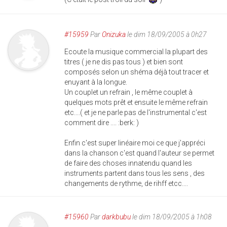
#15959
Par
Onizuka
le dim 18/09/2005 à 0h27
Ecoute la musique commercial la plupart des
titres ( je ne dis pas tous ) et bien sont
composés selon un shéma déjà tout tracer et
enuyant à la longue.
Un couplet un refrain , le même couplet à
quelques mots prêt et ensuite le même refrain
etc....( et je ne parle pas de l'instrumental c'est
comment dire .... :berk: )
Enfin c'est super linéaire moi ce que j'appréci
dans la chanson c'est quand l'auteur se permet
de faire des choses innatendu quand les
instruments partent dans tous les sens , des
changements de rythme, de rihff etcc....
#15960
Par
darkbubu
le dim 18/09/2005 à 1h08