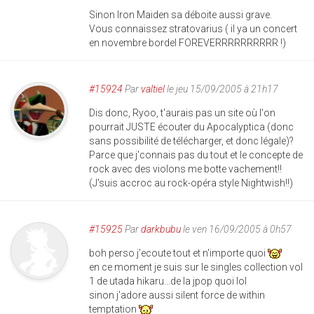
Sinon Iron Maiden sa déboite aussi grave.
Vous connaissez stratovarius ( il ya un concert
en novembre bordel FOREVERRRRRRRRRR !)
#15924
Par
valtiel
le jeu 15/09/2005 à 21h17
Dis donc, Ryoo, t'aurais pas un site où l'on
pourrait JUSTE écouter du Apocalyptica (donc
sans possibilité de télécharger, et donc légale)?
Parce que j'connais pas du tout et le concepte de
rock avec des violons me botte vachement!!
(J'suis accroc au rock-opéra style Nightwish!!)
#15925
Par
darkbubu
le ven 16/09/2005 à 0h57
boh perso j'ecoute tout et n'importe quoi
en ce moment je suis sur le singles collection vol
1 de utada hikaru...de la jpop quoi lol
sinon j'adore aussi silent force de within
temptation