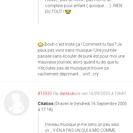
comptine pour enfant ( quoique .... ) , RIEN
DU TOUT !
Bouh c'est triste ça ! Comment tu fais ? Je
peux pas vivre sans musique ! Une journée
passée sans écouter de punk est pour moi une
mauvaise journée, alors quand tu dis que tu
n'écoutes pas de musique je trouve ça
vachement déprimant... :snif: :cry:
#15935
Par
darkbubu
le ven 16/09/2005 à 19h43
Citation
(Draven le Vendredi 16 Septembre 2005
à 17:18)
(niveau musique je me sens un peu seul
ici... Y EN A PAS UN QUI A MIS COMME