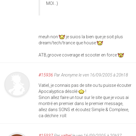
MOI...)
meuh non
je suios la bien que je soit plus
dream/tech/trance que house
ATB,groove coverage et scooter en force
#15936
Par
Anonyme
le ven 16/09/2005 à 20h18
Vatiel, je connais pas de site ou tu puisse écouter
Apocalyptica désolé
!
Sinon allez faire un tour sur le site que je vous ai
montré en premier dans le premier message,
allez dans SONS et écoutez Simple & Complexe,
ca déchire :roll:
#15937
Par
valtiel
le ven 16/09/2005 à 20h37