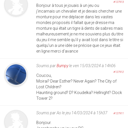
#127913
Bonjour à tous je jouais à un jeu ou
j'incarnais un chevalier et je devais chercher une
monture pour me déplacer dans les vastes
mondes proposés il fallait que je dresse ma
monture qui était un tigre à dents de sabres mais
malheureusement je ne me souviens plus du titre
du jeu il me semble qu'il y avait lost dans le titre si
quelqu'un a une idée se précise que ce jeux était
en ligne merci d'avance
Soumis par
Bumpy
le ven 15/03/2024 à 14h06
#127912
Coucou,
Moirai? Dear Esther? Never Again? The City of
Lost Children?
Haunting ground? D? Koudelka? Hellnight? Clock
Tower 2?
Soumis par
Ao
le jeu 14/03/2024 à 15h37
#127911
Bonjour.