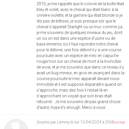
2010, je me rappelle que le colorie de la boîte était
bleu et violet, avec le cheval qui était blanc à la
crinière violette, et la gamine qui était blonde si je
dis pas de bêtises, je suis presque sûr que le
cheval s'appelait Starlight ou un truc comme ça.
je me souviens de quelques niveaux du jeu, dont
un où on est dans une espèce d'usine ou de
base ennemis où il faut rejoindre notre cheval
pour le délivrer, une fois délivré il y a une course
poursuite avec un espèce de mec en capuche
rouge/noir sur un cheval de mort à la Invincible
de wow, et je me souviens que dans ce niveau il y
avait un bug mineur, en gros en avançant dans la
course poursuite le mec apparaît devant nous
immobile et il est supposé disparaître quand on
s'approche, mais des fois il restait là en
s'approchant on voyait que son bras était
retourné... Je me souviens de pas grand chose
d'autre, hope it's enough. Merci à vous
Soumis par
Lemmy
le lun 15/04/2024 à 2h58
#127928