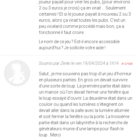
joueur payait pour virer les pubs, (pour environs
2 ou 3 euros je crois) ça en virait ... Seulement
certaines ! Et si le joueur payait à nouveau 2 ou 3
euros, alors ça virait toutes les pubs. C'est un
peu vicelard comme procédé mais bon, ça a
fonctionné il faut croire.
Le nom de ce jeu ? Est-il encore accessible
aujourd'hui ? Je sollicite votre aide !
Soumis par
Zenki
le ven 19/04/2024 à 1h14
#127938
Salut , je me souviens pas trop d'un jeu d'horreur
en plusieurs parties. En gros on devait survivre
d'une sorte de loup. La première partie était dans
un manoir où l'on devait fermer une fenêtre que
le loup essayé d'ouvrir. La deuxième était dans un
couloir ou quand les lumières s'éteignent on
devait aller dans la salle avec la lumière allumée
et soit fermer la fenêtre ou la porte. La troisième
partie était dans un labyrinthe à la recherche de
générateurs munie d'une lampe pour flash le
loup . Merci