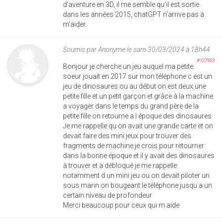
d'aventure en 3D, il me semble qu'il est sortie
dans les années 2015, chatGPT n'arrive pas à
m'aider.
Soumis par
Anonyme
le sam 30/03/2024 à 18h44
#127923
Bonjour je cherche un jeu auquel ma petite
soeur jouait en 2017 sur mon téléphone c est un
jeu de dinosaures ou au début on est deux une
petite fille et un petit garçon et grâce à la machine
a voyager dans le temps du grand père de la
petite fille on retourne a l époque des dinosaures
Je me rappelle qu on avait une grande carte et on
devait faire des mini jeux pour trouver des
fragments de machine je crois pour retourner
dans la bonne époque et il y avait des dinosaures
à trouver et a débloqué je me rappelle
notamment d un mini jeu ou on devait piloter un
sous marin on bougeant le téléphone jusqu a un
certain niveau de profondeur
Merci beaucoup pour ceux qui m aide