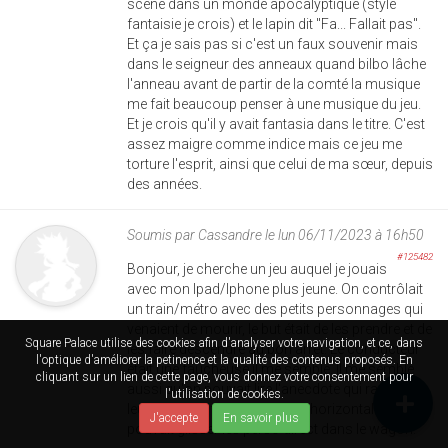
scène dans un monde apocalyptique (style
fantaisie je crois) et le lapin dit "Fa... Fallait pas".
Et ça je sais pas si c'est un faux souvenir mais
dans le seigneur des anneaux quand bilbo lâche
l'anneau avant de partir de la comté la musique
me fait beaucoup penser à une musique du jeu.
Et je crois qu'il y avait fantasia dans le titre. C'est
assez maigre comme indice mais ce jeu me
torture l'esprit, ainsi que celui de ma sœur, depuis
des années.
Soumis par
Cassandre
le lun 06/11/2023 à 16h50
#125482
Bonjour, je cherche un jeu auquel je jouais
avec mon Ipad/Iphone plus jeune. On contrôlait
un train/métro avec des petits personnages qui
venaient de mourir, le but était de les prendre et de
Square Palace utilise des cookies afin d'analyser votre navigation, et ce, dans
les faire descendre au bon arrêt. Le conducteur
l'optique d'améliorer la petinence et la qualité des contenus proposés. En
était une faucheuse il me semble. Il me semble
cliquant sur un lien de cette page, vous donnez votre consentement pour
aussi qu'on pouvait lire l'anecdote qui raconte
l'utilisation de cookies.
leur mort. On tenait l'écran à l'horizontale et on
J'accepte
En savoir plus
pouvait glisser les perso direct dans le wagon.