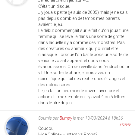
Je recherche un jeu sur PC.
C'était un disque.
J'y jouais petite (je suis de 2005) mais je ne sais
pas depuis combien de temps mes parents
avaient le jeu.
Le début commençait sur le fait qu'on jouait une
femme qui se réveille dans une sorte de grotte
dans laquelle il y a comme des monstres. Pas
des créatures ou animaux qui pourrait être
classique. Lorsque l'on bat le boss une sorte de
véhicule volant apparaît et nous nous
évanouissons. On se réveille dans l'endroit où on
vit. Une sorte de phare je crois avec un
scientifique qui fait des recherches étranges et
des colocataires.
Le jeu fait un peu monde ouvert, aventure et
action et il me semble qu'il y avait 4 ou 5 lettres
dans le titre du jeu .
Soumis par
Bumpy
le mer 13/03/2024 à 18h36
#127910
Coucou,
Hide Online - Hunters vs Props?