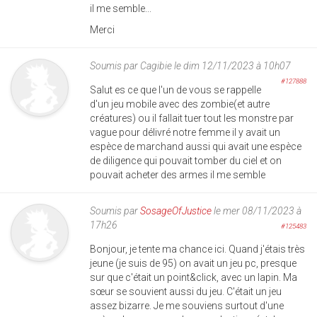
il me semble...
Merci
Soumis par
Cagibie
le dim 12/11/2023 à 10h07
#127888
Salut es ce que l'un de vous se rappelle
d'un jeu mobile avec des zombie(et autre
créatures) ou il fallait tuer tout les monstre par
vague pour délivré notre femme il y avait un
espèce de marchand aussi qui avait une espèce
de diligence qui pouvait tomber du ciel et on
pouvait acheter des armes il me semble
Soumis par
SosageOfJustice
le mer 08/11/2023 à
17h26
#125483
Bonjour, je tente ma chance ici. Quand j'étais très
jeune (je suis de 95) on avait un jeu pc, presque
sur que c'était un point&click, avec un lapin. Ma
sœur se souvient aussi du jeu. C'était un jeu
assez bizarre. Je me souviens surtout d'une