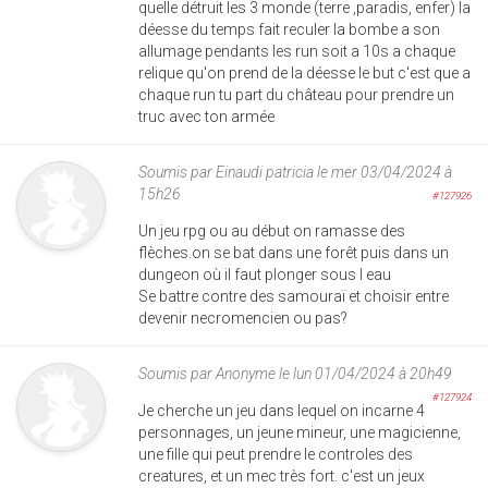
quelle détruit les 3 monde (terre ,paradis, enfer) la
déesse du temps fait reculer la bombe a son
allumage pendants les run soit a 10s a chaque
relique qu'on prend de la déesse le but c'est que a
chaque run tu part du château pour prendre un
truc avec ton armée
Soumis par
Einaudi patricia
le mer 03/04/2024 à
15h26
#127926
Un jeu rpg ou au début on ramasse des
flèches.on se bat dans une forêt puis dans un
dungeon où il faut plonger sous l eau
Se battre contre des samouraï et choisir entre
devenir necromencien ou pas?
Soumis par
Anonyme
le lun 01/04/2024 à 20h49
#127924
Je cherche un jeu dans lequel on incarne 4
personnages, un jeune mineur, une magicienne,
une fille qui peut prendre le controles des
creatures, et un mec très fort. c'est un jeux