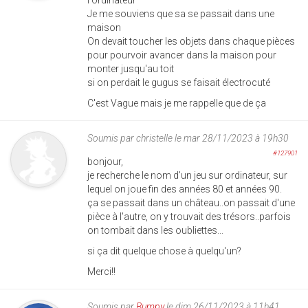
Je me souviens que sa se passait dans une
maison
On devait toucher les objets dans chaque pièces
pour pourvoir avancer dans la maison pour
monter jusqu'au toit
si on perdait le gugus se faisait électrocuté
C'est Vague mais je me rappelle que de ça
Soumis par
christelle
le mar 28/11/2023 à 19h30
#127901
bonjour,
je recherche le nom d'un jeu sur ordinateur, sur
lequel on joue fin des années 80 et années 90.
ça se passait dans un château..on passait d'une
pièce à l'autre, on y trouvait des trésors..parfois
on tombait dans les oubliettes...
si ça dit quelque chose à quelqu'un?
Merci!!
Soumis par
Bumpy
le dim 26/11/2023 à 11h41