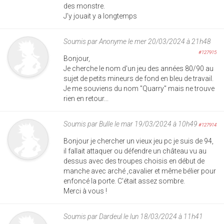
des monstre.
J’y jouait y a longtemps
Soumis par
Anonyme
le mer 20/03/2024 à 21h48
#127915
Bonjour,
Je cherche le nom d'un jeu des années 80/90 au
sujet de petits mineurs de fond en bleu de travail.
Je me souviens du nom "Quarry" mais ne trouve
rien en retour...
Soumis par
Bulle
le mar 19/03/2024 à 10h49
#127914
Bonjour je chercher un vieux jeu pc je suis de 94,
il fallait attaquer ou défendre un château vu au
dessus avec des troupes choisis en début de
manche avec arché ,cavalier et même bélier pour
enfoncé la porte. C'était assez sombre.
Merci à vous !
Soumis par
Dardeul
le lun 18/03/2024 à 11h41