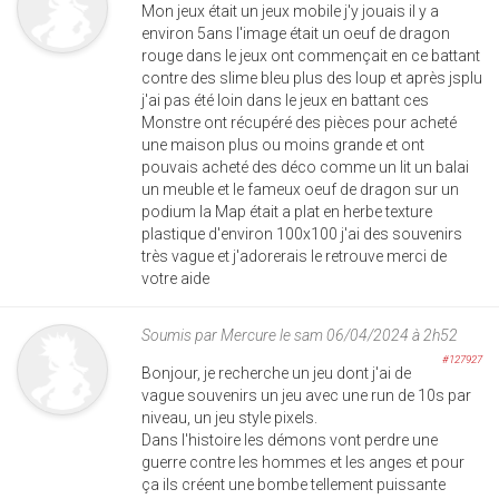
Mon jeux était un jeux mobile j'y jouais il y a
environ 5ans l'image était un oeuf de dragon
rouge dans le jeux ont commençait en ce battant
contre des slime bleu plus des loup et après jsplu
j'ai pas été loin dans le jeux en battant ces
Monstre ont récupéré des pièces pour acheté
une maison plus ou moins grande et ont
pouvais acheté des déco comme un lit un balai
un meuble et le fameux oeuf de dragon sur un
podium la Map était a plat en herbe texture
plastique d'environ 100x100 j'ai des souvenirs
très vague et j'adorerais le retrouve merci de
votre aide
Soumis par
Mercure
le sam 06/04/2024 à 2h52
#127927
Bonjour, je recherche un jeu dont j'ai de
vague souvenirs un jeu avec une run de 10s par
niveau, un jeu style pixels.
Dans l'histoire les démons vont perdre une
guerre contre les hommes et les anges et pour
ça ils créent une bombe tellement puissante