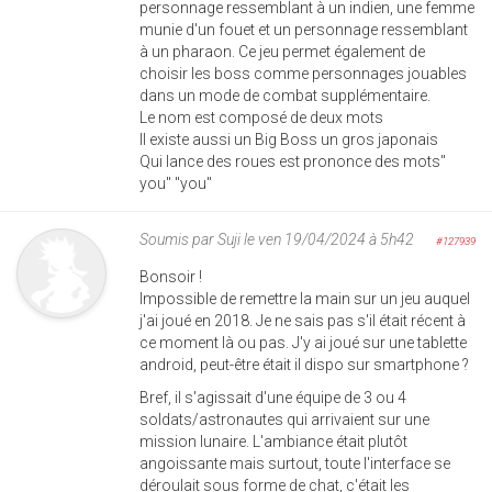
personnage ressemblant à un indien, une femme
munie d'un fouet et un personnage ressemblant
à un pharaon. Ce jeu permet également de
choisir les boss comme personnages jouables
dans un mode de combat supplémentaire.
Le nom est composé de deux mots
Il existe aussi un Big Boss un gros japonais
Qui lance des roues est prononce des mots"
you" "you"
Soumis par
Suji
le ven 19/04/2024 à 5h42
#127939
Bonsoir !
Impossible de remettre la main sur un jeu auquel
j'ai joué en 2018. Je ne sais pas s'il était récent à
ce moment là ou pas. J'y ai joué sur une tablette
android, peut-être était il dispo sur smartphone ?
Bref, il s'agissait d'une équipe de 3 ou 4
soldats/astronautes qui arrivaient sur une
mission lunaire. L'ambiance était plutôt
angoissante mais surtout, toute l'interface se
déroulait sous forme de chat, c'était les