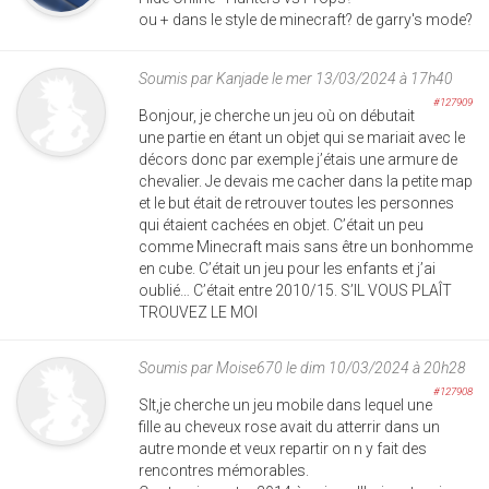
ou + dans le style de minecraft? de garry's mode?
Soumis par
Kanjade
le mer 13/03/2024 à 17h40
#127909
Bonjour, je cherche un jeu où on débutait
une partie en étant un objet qui se mariait avec le
décors donc par exemple j’étais une armure de
chevalier. Je devais me cacher dans la petite map
et le but était de retrouver toutes les personnes
qui étaient cachées en objet. C’était un peu
comme Minecraft mais sans être un bonhomme
en cube. C’était un jeu pour les enfants et j’ai
oublié… C’était entre 2010/15. S’IL VOUS PLAÎT
TROUVEZ LE MOI
Soumis par
Moise670
le dim 10/03/2024 à 20h28
#127908
Slt,je cherche un jeu mobile dans lequel une
fille au cheveux rose avait du atterrir dans un
autre monde et veux repartir on n y fait des
rencontres mémorables.