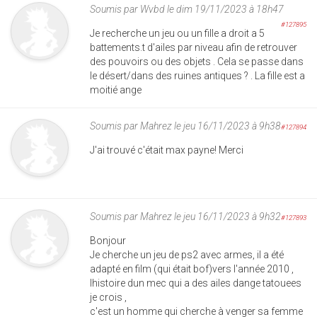
Soumis par
Wvbd
le dim 19/11/2023 à 18h47
#127895
Je recherche un jeu ou un fille a droit a 5
battements.t d'ailes par niveau afin de retrouver
des pouvoirs ou des objets . Cela se passe dans
le désert/dans des ruines antiques ? . La fille est a
moitié ange
Soumis par
Mahrez
le jeu 16/11/2023 à 9h38
#127894
J'ai trouvé c'était max payne! Merci
Soumis par
Mahrez
le jeu 16/11/2023 à 9h32
#127893
Bonjour
Je cherche un jeu de ps2 avec armes, il a été
adapté en film (qui était bof)vers l'année 2010 ,
lhistoire dun mec qui a des ailes dange tatouees
je crois ,
c'est un homme qui cherche à venger sa femme