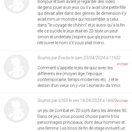
Bonjour et bien avant je regarder des vidéo
de gens jouer a un jeux ou il y avait une petite fille
qui devait aller dans des genres de dimension il y
avait mm un monstre qui ressembler a celui
dans "le voyage de chihiro" et js aussi qu'a la fin
elle ce sucide le jeux était en 2D style un peut
omori et undertale j'espere que qlq pourra me
retrouver le nom s'il vous plait merci.
Soumis par
Eva ba
le sam 20/04/2024 à 11h32
#127943
Comment s'appelle le jeu de quiz avec les
différents ère (moyen âge, l'époque
contemporaine, temps modernes etc...) et le
dessin d'un vieux on y voir Leonardo da Vinci
Soumis par
ILYES
le ven 19/04/2024 à 16h09
#127940
un jeu de combat en 2D sorti dans les années 90.
Dans ce jeu, vous pouvez choisir parmi trois
personnages principaux, dont deux hommes et
une femme. Les boss de fin de stage incluent un