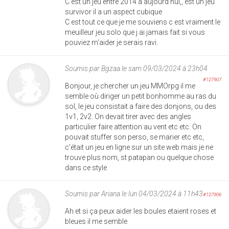
C est un jeu entre 2014 à aujourd'hui,, est un jeu
survivor il a un aspect cubique
C est tout ce que je me souviens c est vraiment le
meuilleur jeu solo que j ai jamais fait si vous
pouviez m'aider je serais ravi.
Soumis par
Bgzaa
le sam 09/03/2024 à 23h04
#127907
Bonjour, je chercher un jeu MMOrpg il me
semble où diriger un petit bonhomme au ras du
sol, le jeu consistait a faire des donjons, ou des
1v1, 2v2. On devait tirer avec des angles
particulier faire attention au vent etc etc. On
pouvait stuffer son perso, se marier etc etc,
c'était un jeu en ligne sur un site web mais je ne
trouve plus nom, st patapan ou quelque chose
dans ce style
Soumis par
Ariana
le lun 04/03/2024 à 11h43
#127906
Ah et si ça peux aider les boules etaient roses et
bleues il me semble