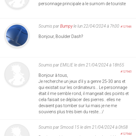
personnage principale a le surnom de touriste
Soumis par
Bumpy
le lun 22/04/2024 à 7h30
#127946
Bonjour, Boulder Dash?
Soumis par
EMILIE
le dim 21/04/2024 à 18h55
#127945
Bonjour à tous,
Je recherche un jeux d’il y a genre 25-30 ans et
qui existait sur les ordinateurs… Le personnage
était il me semble rond, il mangeait des points et
cela faisait se déplacer des pierres.. elles ne
devaient pas tomber sur lui mais je ne me
souviens plus très bien du reste…:/
Soumis par
Smood.15
le dim 21/04/2024 à 0h58
#127944