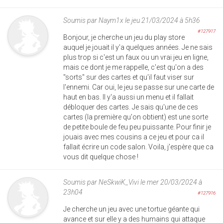
Soumis par
Naym1x
le jeu 21/03/2024 à 5h36
#127917
Bonjour, je cherche un jeu du play store
auquel je jouait il y'a quelques années. Je ne sais
plus trop si c'est un faux ou un vrai jeu en ligne,
mais ce dont je me rappelle, c'est qu'on a des
"sorts" sur des cartes et qu'il faut viser sur
l'ennemi. Car oui, le jeu se passe sur une carte de
haut en bas. Il y'a aussi un menu et il fallait
débloquer des cartes. Je sais qu'une de ces
cartes (la première qu'on obtient) est une sorte
de petite boule de feu peu puissante. Pour finir je
jouais avec mes cousins a ce jeu et pour ca il
fallait écrire un code salon. Voila, j'espère que ca
vous dit quelque chose !
Soumis par
NeSkwiK_Vivi
le mer 20/03/2024 à
23h04
#127916
Je cherche un jeu avec une tortue géante qui
avance et sur elle y a des humains qui attaque