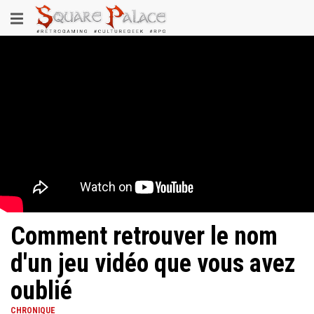
Aller
Toggle
au
contenu
navigation
principal
Comment retrouver le nom
d'un jeu vidéo que vous avez
oublié
CHRONIQUE