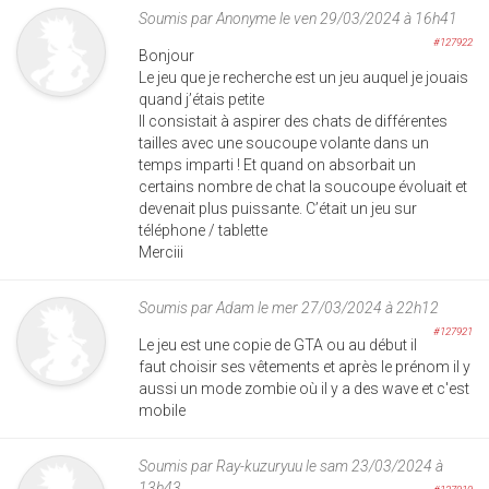
Soumis par
Anonyme
le ven 29/03/2024 à 16h41
#127922
Bonjour
Le jeu que je recherche est un jeu auquel je jouais
quand j’étais petite
Il consistait à aspirer des chats de différentes
tailles avec une soucoupe volante dans un
temps imparti ! Et quand on absorbait un
certains nombre de chat la soucoupe évoluait et
devenait plus puissante. C’était un jeu sur
téléphone / tablette
Merciii
Soumis par
Adam
le mer 27/03/2024 à 22h12
#127921
Le jeu est une copie de GTA ou au début il
faut choisir ses vêtements et après le prénom il y
aussi un mode zombie où il y a des wave et c'est
mobile
Soumis par
Ray-kuzuryuu
le sam 23/03/2024 à
13h43