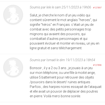
Soumis par
lele
le sam 25/11/2023 à 19h06
#127897
Salut, je cherche le nom d'un jeu vidéo qui
contient sûrement le mot anglais "heroes", qui
signifie "héros" en Français. c'était un jeu de
combat avec des petits personnages trop
mignons qui avaient des pouvoirs, qui
combattait d'autres personnages et qui
pouvaient évoluer et monter en niveau, un jeu en
ligne gratuit et sans téléchargement.
Soumis par
Ismaël
le dim 19/11/2023 à 18h54
#127896
Bonsoir , il y a 2 ou 3 ans , je jouais à un jeu
sur mon téléphone, ou une fille à moitié ange,
utilise 5 battement pour retrouver des objets
/pouvoirs dans le desert/ ruines antiques .
Parfois , des harpies noires essayait de l'ataquait
et elle avait un pouvoir de déplacer des poutres
en pierre. Voilà merci bonne soirée.