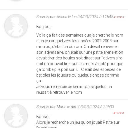
Soumis par
Ariana
le lun 04/03/2024 à 11h43
#127905
Bonjour,
Voila ça fait des semaines que je cherche le nom
d'un jeu auquel vers les années 2002-2003 sur
mon pc, c'etait un cd rom. On devait renverser
son adversaire, on etait sur une petite arene et on
devait tirer des boules soit direct sur l'adversaire
soit on pouvait tirer sur les murs à coté pour que
ça tombe pile poil sur lui. C'etait des especes de
betioles les joueurs ou quelque chose comme
ça.
Je vous remercie ce serait top si quelqu'un
reussit à retrouver le nom
Soumis par
Marie
le dim 03/03/2024 à 20h33
#127903
Bonsoir
Alors je recherche un jeu qu'on jouait Petite sur
l'ordinateur