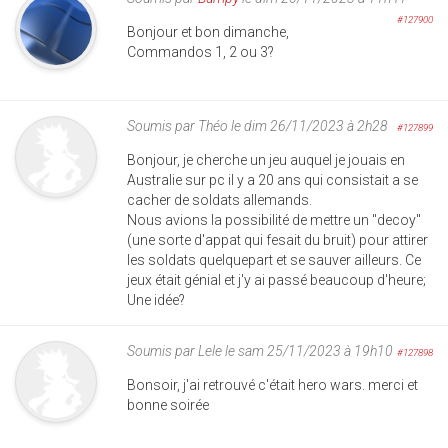
#127900
Bonjour et bon dimanche,
Commandos 1, 2 ou 3?
Soumis par
Théo
le dim 26/11/2023 à 2h28
#127899
Bonjour, je cherche un jeu auquel je jouais en
Australie sur pc il y a 20 ans qui consistait a se
cacher de soldats allemands.
Nous avions la possibilité de mettre un "decoy"
(une sorte d'appat qui fesait du bruit) pour attirer
les soldats quelquepart et se sauver ailleurs. Ce
jeux était génial et j'y ai passé beaucoup d'heure;
Une idée?
Soumis par
Lele
le sam 25/11/2023 à 19h10
#127898
Bonsoir, j'ai retrouvé c'était hero wars. merci et
bonne soirée