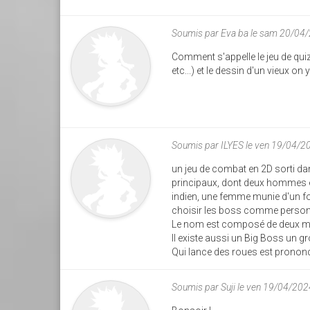
Soumis par
Eva ba
le sam 20/04
Comment s'appelle le jeu de qu
etc...) et le dessin d'un vieux on
Soumis par
ILYES
le ven 19/04/2
un jeu de combat en 2D sorti da
principaux, dont deux hommes e
indien, une femme munie d'un f
choisir les boss comme perso
Le nom est composé de deux 
Il existe aussi un Big Boss un g
Qui lance des roues est pronon
Soumis par
Suji
le ven 19/04/202