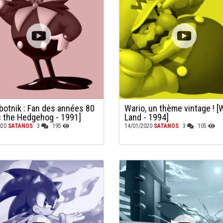
obotnik : Fan des années 80
Wario, un thème vintage ! [
c the Hedgehog - 1991]
Land - 1994]
020
SATANOS
3
195
14/01/2020
SATANOS
3
105