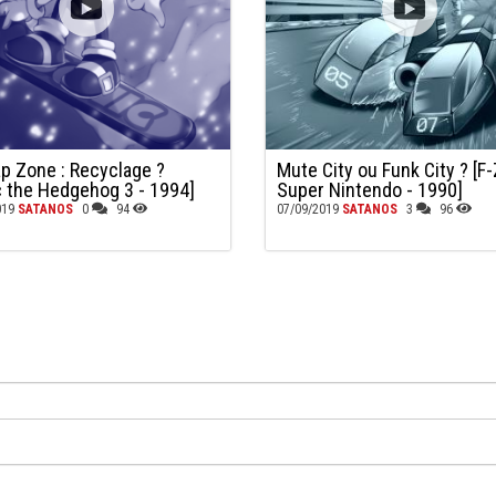
ap Zone : Recyclage ?
Mute City ou Funk City ? [F-
c the Hedgehog 3 - 1994]
Super Nintendo - 1990]
019
SATANOS
0
94
07/09/2019
SATANOS
3
96