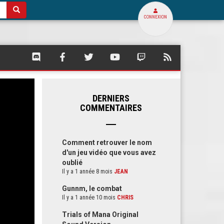
CONNEXION
SQUARE
SQUARE
SQUARE
SQUARE
SQUARE
FLUX
PALACE
PALACE
PALACE
PALACE
PALACE
RSS
SUR
SUR
SUR
SUR
SUR
DE
DISCORD
FACEBOOK
TWITTER
YOUTUBE
TWITCH
SQUARE
PALACE
DERNIERS
COMMENTAIRES
Comment retrouver le nom
d'un jeu vidéo que vous avez
oublié
Il y a 1 année 8 mois
JEAN
Gunnm, le combat
Il y a 1 année 10 mois
CHRIS
Trials of Mana Original