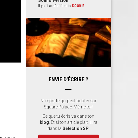
Sound Version
Il y a 1 année 11 mois
DOOKIE
z
ENVIE D'ÉCRIRE ?
N'importe qui peut publier sur
Square Palace. Même toi !
Ce que tu écris va dans ton
blog
. Et si ton article plait, il ira
dans la
Sélection SP
.
 que vous