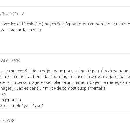
/2024 à 11h32
iz avec les différents ère (moyen âge, l'époque contemporaine, temps m
 y voir Leonardo da Vinci
024 à 16h09
ns les années 90. Dans ce jeu, vous pouvez choisir parmi trois personn
t une femme. Les boss de fin de stage incluent un personnage ressemb
ouet et un personnage ressemblant à un pharaon. Ce jeu permet égaleme
nnages jouables dans un mode de combat supplémentaire.
mots
ros japonais
ce des mots" you" "you"
4 à 5h42