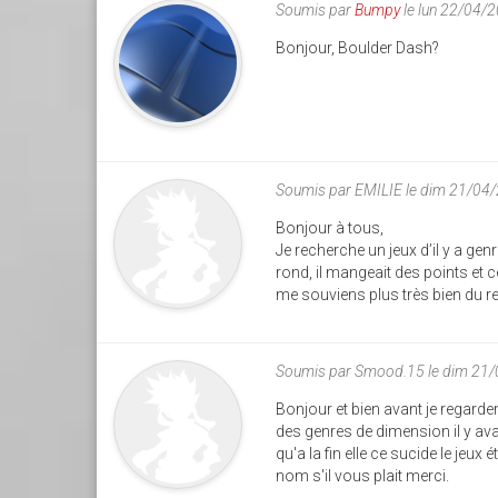
Soumis par
Bumpy
le lun 22/04/
Bonjour, Boulder Dash?
Soumis par
EMILIE
le dim 21/04
Bonjour à tous,
Je recherche un jeux d’il y a gen
rond, il mangeait des points et c
me souviens plus très bien du r
Soumis par
Smood.15
le dim 21
Bonjour et bien avant je regarder 
des genres de dimension il y ava
qu'a la fin elle ce sucide le jeux
nom s'il vous plait merci.