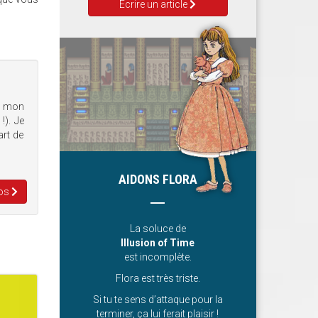
Ecrire un article
t mon
!). Je
art de
AIDONS FLORA
nos
La soluce de
Illusion of Time
est incomplète.
Flora est très triste.
Si tu te sens d’attaque pour la
terminer, ça lui ferait plaisir !