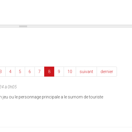
3
4
5
6
7
8
9
10
suivant
dernier
24 à 0h05
n jeu ou le personnage principale a le surnom de touriste