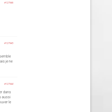
#127946
#127945
e semble
ais je ne
#127944
ler dans
s aussi
ouver le