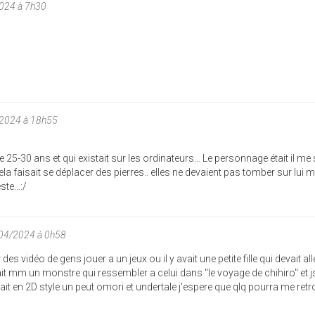
2024 à 7h30
/2024 à 18h55
re 25-30 ans et qui existait sur les ordinateurs… Le personnage était il m
ela faisait se déplacer des pierres.. elles ne devaient pas tomber sur lui m
este…:/
/04/2024 à 0h58
des vidéo de gens jouer a un jeux ou il y avait une petite fille qui devait al
it mm un monstre qui ressembler a celui dans "le voyage de chihiro" et j
 était en 2D style un peut omori et undertale j'espere que qlq pourra me retr