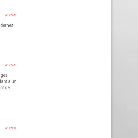
#127943
odernes
#127940
ages
lant à un
nt de
#127939