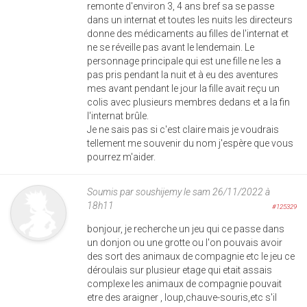
remonte d'environ 3, 4 ans bref sa se passe
dans un internat et toutes les nuits les directeurs
donne des médicaments au filles de l'internat et
ne se réveille pas avant le lendemain. Le
personnage principale qui est une fille ne les a
pas pris pendant la nuit et à eu des aventures
mes avant pendant le jour la fille avait reçu un
colis avec plusieurs membres dedans et a la fin
l'internat brûle.
Je ne sais pas si c'est claire mais je voudrais
tellement me souvenir du nom j'espère que vous
pourrez m'aider.
Soumis par
soushijemy
le sam 26/11/2022 à
18h11
#125329
bonjour, je recherche un jeu qui ce passe dans
un donjon ou une grotte ou l'on pouvais avoir
des sort des animaux de compagnie etc le jeu ce
déroulais sur plusieur etage qui etait assais
complexe les animaux de compagnie pouvait
etre des araigner , loup,chauve-souris,etc s'il