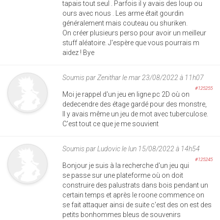
tapais tout seul . Parfois il y avais des loup ou
ours avec nous . Les arme était gourdin
généralement mais couteau ou shuriken.
On créer plusieurs perso pour avoir un meilleur
stuff aléatoire. J'espère que vous pourrais m
aidez ! Bye
Soumis par
Zenithar
le mar 23/08/2022 à 11h07
#125255
Moi je rappel d'un jeu en ligne pc 2D où on
dedecendre des étage gardé pour des monstre,
Il y avais même un jeu de mot avec tuberculose.
C'est tout ce que je me souvient
Soumis par
Ludovic
le lun 15/08/2022 à 14h54
#125245
Bonjour je suis à la recherche d'un jeu qui
se passe sur une plateforme où on doit
construire des palustrats dans bois pendant un
certain temps et après le roone commence on
se fait attaquer ainsi de suite c'est des on est des
petits bonhommes bleus de souvenirs