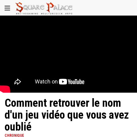
Aller
Toggle
au
contenu
navigation
principal
Comment retrouver le nom
d'un jeu vidéo que vous avez
oublié
CHRONIQUE