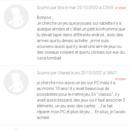
Soumis par
Ibra
le mar 25/10/2022 à 22h59
#125308
Bonjour ,
Je cherche un jeu que je jouais sur tablette il y a
quelque années et c'était un petit bonhomme que
tu devait taper dans différents endroit , avec des
armes que tu devais acheter , je me suis
souviens aussi que il y avait une aire de jeux ou
des oiseaux volaient et que tu clickais sur eux du
caca tombait
Soumis par
Chantal
le jeu 20/10/2022 à 18h21
#125306
je cherche moi aussi un jeu sur PC mais il a
au moins 10 ans.! Il y avait beaucoup de
possibilités pour le même jeu. En "classic", il y
avait aussi blizzard, des jeux où il faut associer 3
éléments, un jeu avec des cartes ....J'ai fait
réparer mon PC et plus de jeu .... En plus, je l'avais
acheté