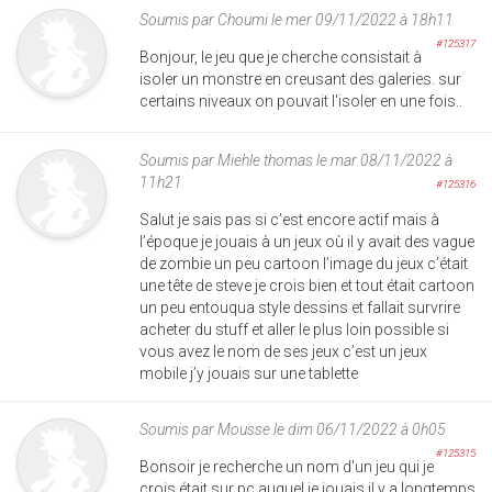
Soumis par
Choumi
le mer 09/11/2022 à 18h11
#125317
Bonjour, le jeu que je cherche consistait à
isoler un monstre en creusant des galeries. sur
certains niveaux on pouvait l'isoler en une fois..
Soumis par
Miehle thomas
le mar 08/11/2022 à
11h21
#125316
Salut je sais pas si c’est encore actif mais à
l’époque je jouais à un jeux où il y avait des vague
de zombie un peu cartoon l’image du jeux c’était
une tête de steve je crois bien et tout était cartoon
un peu entouqua style dessins et fallait survrire
acheter du stuff et aller le plus loin possible si
vous avez le nom de ses jeux c’est un jeux
mobile j’y jouais sur une tablette
Soumis par
Mousse
le dim 06/11/2022 à 0h05
#125315
Bonsoir je recherche un nom d'un jeu qui je
crois était sur pc auquel je jouais il y a longtemps