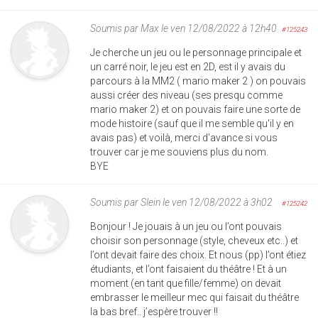
Soumis par
Max
le ven 12/08/2022 à 12h40
#125243
Je cherche un jeu ou le personnage principale et
un carré noir, le jeu est en 2D, est il y avais du
parcours à la MM2 ( mario maker 2 ) on pouvais
aussi créer des niveau (ses presqu comme
mario maker 2) et on pouvais faire une sorte de
mode histoire (sauf que il me semble qu'il y en
avais pas) et voilà, merci d'avance si vous
trouver car je me souviens plus du nom.
BYE
Soumis par
Slein
le ven 12/08/2022 à 3h02
#125242
Bonjour ! Je jouais à un jeu ou l’ont pouvais
choisir son personnage (style, cheveux etc..) et
l’ont devait faire des choix. Et nous (pp) l’ont étiez
étudiants, et l’ont faisaient du théâtre ! Et à un
moment (en tant que fille/femme) on devait
embrasser le meilleur mec qui faisait du théâtre
la bas bref.. j’espère trouver !!