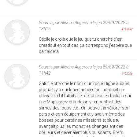
Soumis par
Aliocha Augereau
le jeu 29/09/2022 à
13h15
#125297
Cécile je crois que le jeu que tu cherche c'est
dreadout en tout cas ça correspond j'espère que
ça t'aidera
Soumis par
Aliocha Augereau
le jeu 29/09/2022 à
11h42
#125296
Salut je cherche le nom d'un rpg en ligne auquel
je jouais y a quelques années on incarnait un
chevalier et il fallait aller de tableau en tableau sur
une Map assez grande on y rencontrait des
slimes,des loups etc.. On pouvait améliorer son
perso et son équipement et y avait même des
bosses pour certaines missions et plus tu
avançait plus les monstres changeaient des
couleurs et devenaient plus puissants. Brefs