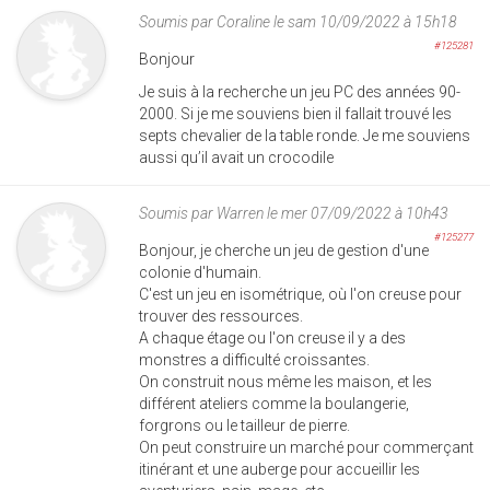
Soumis par
Coraline
le sam 10/09/2022 à 15h18
#125281
Bonjour
Je suis à la recherche un jeu PC des années 90-
2000. Si je me souviens bien il fallait trouvé les
septs chevalier de la table ronde. Je me souviens
aussi qu’il avait un crocodile
Soumis par
Warren
le mer 07/09/2022 à 10h43
#125277
Bonjour, je cherche un jeu de gestion d'une
colonie d'humain.
C'est un jeu en isométrique, où l'on creuse pour
trouver des ressources.
A chaque étage ou l'on creuse il y a des
monstres a difficulté croissantes.
On construit nous même les maison, et les
différent ateliers comme la boulangerie,
forgrons ou le tailleur de pierre.
On peut construire un marché pour commerçant
itinérant et une auberge pour accueillir les