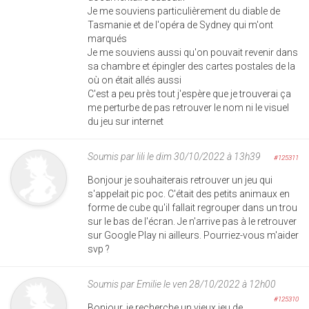
Je me souviens particulièrement du diable de
Tasmanie et de l'opéra de Sydney qui m'ont
marqués
Je me souviens aussi qu'on pouvait revenir dans
sa chambre et épingler des cartes postales de la
où on était allés aussi
C'est a peu près tout j'espère que je trouverai ça
me perturbe de pas retrouver le nom ni le visuel
du jeu sur internet
Soumis par
lili
le dim 30/10/2022 à 13h39
#125311
Bonjour je souhaiterais retrouver un jeu qui
s'appelait pic poc. C'était des petits animaux en
forme de cube qu'il fallait regrouper dans un trou
sur le bas de l'écran. Je n'arrive pas à le retrouver
sur Google Play ni ailleurs. Pourriez-vous m'aider
svp ?
Soumis par
Emilie
le ven 28/10/2022 à 12h00
#125310
Bonjour, je recherche un vieux jeu de