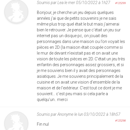
Soumis par
Lea
le mer 05/10/2022 à 1h27
#125299
Bonjour, je cherche un jeu depuis quelques
années j’ai que de petits souvenirs je ne sais
même plus trop quel était le but mais j’aimerai
bien le retrouver. Je pense que c’était un jeu sur
internet pas un disque pc, on jouait des
personnages dans une maison ou l’on voyait les
pièces en 2D (la maison était coupée comme si
le mur de devant n’existait pas et on avait une
vision de toute les pièces en 2D. C’était un jeu très
enfantin des personnages assez grossiers, et si
je me souviens bien il y avait des personnages
asiatiques. Je me souviens principalement de la
cuisine et on avait une vision d’ensemble de la
maison et de l’extérieur. C’est tout ce dont je me
souvient… c’est peu mais si cela parle a
quelqu’un.. merci
Soumis par
Anonyme
le lun 03/10/2022 à 18h57
#125298
Fin nul