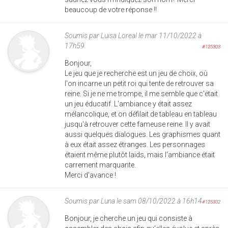
beaucoup de votre réponse !!
Soumis par
Luisa Loreal
le mar 11/10/2022 à
17h59
#125303
Bonjour,
Le jeu que je recherche est un jeu de choix, où
l'on incarne un petit roi qui tente de retrouver sa
reine. Si je ne me trompe, il me semble que c'était
un jeu éducatif. L'ambiance y était assez
mélancolique, et on défilait de tableau en tableau
jusqu'à retrouver cette fameuse reine. Il y avait
aussi quelques dialogues. Les graphismes quant
à eux était assez étranges. Les personnages
étaient même plutôt laids, mais l'ambiance était
carrement marquante.
Merci d'avance !
Soumis par
Luna
le sam 08/10/2022 à 16h14
#125302
Bonjour, je cherche un jeu qui consiste à