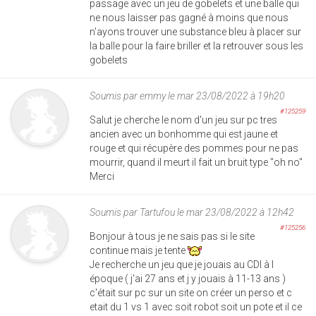
passage avec un jeu de gobelets et une balle qui
ne nous laisser pas gagné à moins que nous
n'ayons trouver une substance bleu à placer sur
la balle pour la faire briller et la retrouver sous les
gobelets
Soumis par
emmy
le mar 23/08/2022 à 19h20
#125259
Salut je cherche le nom d'un jeu sur pc tres
ancien avec un bonhomme qui est jaune et
rouge et qui récupère des pommes pour ne pas
mourrir, quand il meurt il fait un bruit type "oh no"
Merci
Soumis par
Tartufou
le mar 23/08/2022 à 12h42
#125256
Bonjour à tous je ne sais pas si le site
continue mais je tente
Je recherche un jeu que je jouais au CDI à l
époque ( j'ai 27 ans et j y jouais à 11-13 ans )
c'était sur pc sur un site on créer un perso et c
etait du 1 vs 1 avec soit robot soit un pote et il ce