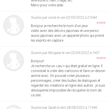
aventuriers, nain, mage, etc.
Merci pour votre aide.
Soumis par
cecile
le ven 02/09/2022 à 21h44
#125276
Bonjour je recherche le nom d'un jeux
vidéo avec des décors japonais et une perso
aussi japonais avec un appareil photo qui prend
les esprits en capture
Soumis par
Morgane
le ven 02/09/2022 à 1h07
#125274
Bonjour!
Je recherche un « jeu » qui était gratuit en ligne. Il
consistait à créer des cartoons et faire un dessin
animé avec. On pouvait créer plusieurs
personnages, créer des bulles de dialogues et
regarder les créations en ligne des autres.. je suis
désespérée impossible de récupérer le nom de
ce site..
Soumis par
Sarah
le dim 28/08/2022 à 11h46