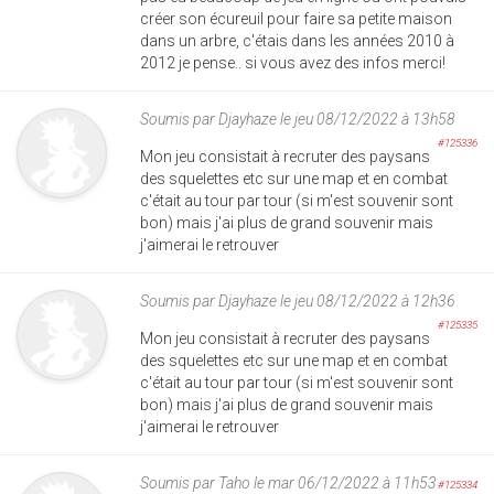
créer son écureuil pour faire sa petite maison
dans un arbre, c'étais dans les années 2010 à
2012 je pense.. si vous avez des infos merci!
Soumis par
Djayhaze
le jeu 08/12/2022 à 13h58
#125336
Mon jeu consistait à recruter des paysans
des squelettes etc sur une map et en combat
c'était au tour par tour (si m'est souvenir sont
bon) mais j'ai plus de grand souvenir mais
j'aimerai le retrouver
Soumis par
Djayhaze
le jeu 08/12/2022 à 12h36
#125335
Mon jeu consistait à recruter des paysans
des squelettes etc sur une map et en combat
c'était au tour par tour (si m'est souvenir sont
bon) mais j'ai plus de grand souvenir mais
j'aimerai le retrouver
Soumis par
Taho
le mar 06/12/2022 à 11h53
#125334