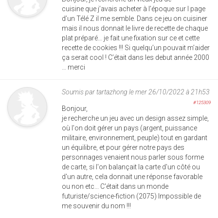
cuisine que j’avais acheter à l’époque sur l page
d’un Télé Z il me semble. Dans ce jeu on cuisiner
mais il nous donnait le livre de recette de chaque
plat préparé… je fait une fixation sur ce et cette
recette de cookies !!! Si quelqu’un pouvait m’aider
ça serait cool ! C’était dans les debut année 2000
… merci
Soumis par
tartazhong
le mer 26/10/2022 à 21h53
#125309
Bonjour,
je recherche un jeu avec un design assez simple,
où l'on doit gérer un pays (argent, puissance
militaire, environnement, peuple) tout en gardant
un équilibre, et pour gérer notre pays des
personnages venaient nous parler sous forme
de carte, si l'on balançait la carte d'un côté ou
d'un autre, cela donnait une réponse favorable
ou non etc... C'était dans un monde
futuriste/science-fiction (2075) Impossible de
me souvenir du nom !!!