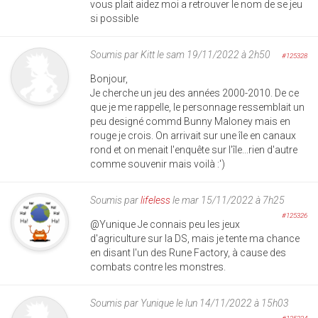
vous plait aidez moi a retrouver le nom de se jeu
si possible
Soumis par
Kitt
le sam 19/11/2022 à 2h50
#125328
Bonjour,
Je cherche un jeu des années 2000-2010. De ce
que je me rappelle, le personnage ressemblait un
peu designé commd Bunny Maloney mais en
rouge je crois. On arrivait sur une île en canaux
rond et on menait l'enquête sur l'île...rien d'autre
comme souvenir mais voilà :')
Soumis par
lifeless
le mar 15/11/2022 à 7h25
#125326
@Yunique Je connais peu les jeux
d'agriculture sur la DS, mais je tente ma chance
en disant l'un des Rune Factory, à cause des
combats contre les monstres.
Soumis par
Yunique
le lun 14/11/2022 à 15h03