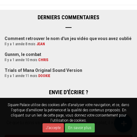
DERNIERS COMMENTAIRES
Comment retrouver le nom d'un jeu vidéo que vous avez oublié
Il y a 1 année 8 mois
JEAN
Gunnm, le combat
Il y a 1 année 10 mois
CHRIS
Trials of Mana Original Sound Version
Il y a 1 année 11 mois
DOOKIE
ENVIE D'ÉCRIRE ?
Square Palace utilise des cookies afin d'analyser votre navigation, et ce, dans
l'optique d'améliorer la petinence et la qualité des contenus proposés. En
N'importe qui peut publier sur Square Palace. Même toi !
cliquant sur un lien de cette page, vous donnez votre consentement pour
l'utilisation de cookies.
Ce que tu écris va dans ton
blog
. Et si ton article plait, il ira dans la
J'accepte
En savoir plus
Sélection SP
.