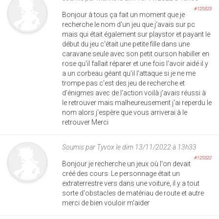
#125323
Bonjour à tous ça fait un moment que je
recherche le nom d'un jeu que j'avais sur pc
mais qui était également sur playstor et payant le
début du jeu c'était une petite fille dans une
caravane seule avec son petit ourson habiller en
rose qu'il fallait réparer et une fois l'avoir aidé il y
a un corbeau géant qu'il l'attaque si je ne me
trompe pas c'est des jeu de recherche et
d'énigmes avec de l'action voilà j'avais réussi à
le retrouver mais malheureusement j'ai reperdu le
nom alors j'espère que vous arriverai à le
retrouver Merci
Soumis par
Tyvox
le dim 13/11/2022 à 13h33
#125322
Bonjour je recherche un jeux où l'on devait
créé des cours. Le personnage était un
extraterrestre vers dans une voiture, il y a tout
sorte d'obstacles de matériau de route et autre
merci de bien vouloir m'aider