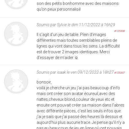
son des petits bonhomme avec des maisons
qu’on peux personnalisé
Soumis par
Sylvie
le dim 11/12/2022 à 16h29
#125338
Il s’agit d’un jeu de table. Plein d’images
différentes mais toutes semblables pleins de
lignes qui vont dans tous les sens. La difficulté
est de trouver 2 images identiques. Merci
d’essayer de m’aider ☺️
Soumis par
isaak
le ven 09/12/2022 à 18h27
#125337
bonsoir,
voilà je cherche un jeu j'ai pas beaucoup d'info
mais ont créer son avatar écureuil,avec des
nattes,cheveux blond,couleur de yeux etc et
ensuite ont pouvait créer sa maison dans l'abres
avec différente pièces, c'est les seuls infos que
j'ai je sais que j'ai passé des heures là dessus et
aujourd'hui plus aucune trace. Je pense qu'il n'y a
pas eu beaucoup de jeu en ligne où ont pouvais