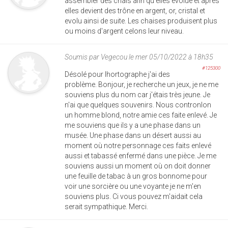
assembler des chais afin qu'elles évolue et après
elles devient des trône en argent, or, cristal et
evolu ainsi de suite. Les chaises produisent plus
ou moins d'argent celons leur niveau.
Soumis par
Vegecou
le mer 05/10/2022 à 18h35
#125300
Désolé pour lhortographe j'ai des
problème. Bonjour, je recherche un jeux, je ne me
souviens plus du nom car j'étais très jeune. Je
n'ai que quelques souvenirs. Nous contronlon
un homme blond, notre amie ces faite enlevé. Je
me souviens que ils y a une phase dans un
musée. Une phase dans un désert aussi au
moment où notre personnage ces faits enlevé
aussi et tabassé enfermé dans une pièce. Je me
souviens aussi un moment où on doit donner
une feuille de tabac à un gros bonnome pour
voir une sorcière ou une voyante je ne m'en
souviens plus. Ci vous pouvez m'aidait cela
serait sympathique. Merci.