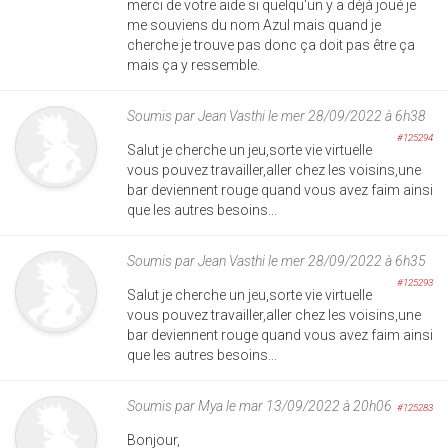
merci de votre aide si quelqu'un y a déjà joué je
me souviens du nom Azul mais quand je
cherche je trouve pas donc ça doit pas être ça
mais ça y ressemble.
Soumis par
Jean Vasthi
le mer 28/09/2022 à 6h38
#125294
Salut je cherche un jeu,sorte vie virtuelle
vous pouvez travailler,aller chez les voisins,une
bar deviennent rouge quand vous avez faim ainsi
que les autres besoins...
Soumis par
Jean Vasthi
le mer 28/09/2022 à 6h35
#125293
Salut je cherche un jeu,sorte vie virtuelle
vous pouvez travailler,aller chez les voisins,une
bar deviennent rouge quand vous avez faim ainsi
que les autres besoins...
Soumis par
Mya
le mar 13/09/2022 à 20h06
#125283
Bonjour,