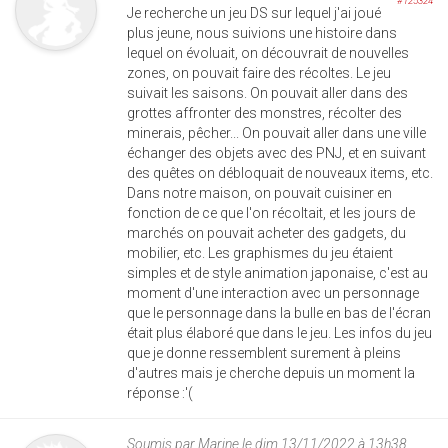
#125324
Je recherche un jeu DS sur lequel j'ai joué
plus jeune, nous suivions une histoire dans
lequel on évoluait, on découvrait de nouvelles
zones, on pouvait faire des récoltes. Le jeu
suivait les saisons. On pouvait aller dans des
grottes affronter des monstres, récolter des
minerais, pêcher... On pouvait aller dans une ville
échanger des objets avec des PNJ, et en suivant
des quêtes on débloquait de nouveaux items, etc.
Dans notre maison, on pouvait cuisiner en
fonction de ce que l'on récoltait, et les jours de
marchés on pouvait acheter des gadgets, du
mobilier, etc. Les graphismes du jeu étaient
simples et de style animation japonaise, c'est au
moment d'une interaction avec un personnage
que le personnage dans la bulle en bas de l'écran
était plus élaboré que dans le jeu. Les infos du jeu
que je donne ressemblent surement à pleins
d'autres mais je cherche depuis un moment la
réponse :'(
Soumis par
Marine
le dim 13/11/2022 à 13h38