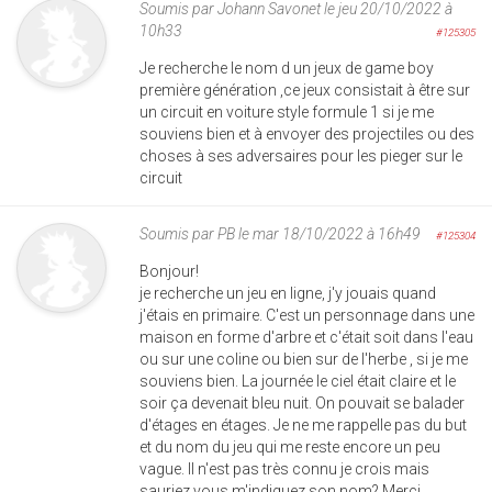
Soumis par
Johann Savonet
le jeu 20/10/2022 à
10h33
#125305
Je recherche le nom d un jeux de game boy
première génération ,ce jeux consistait à être sur
un circuit en voiture style formule 1 si je me
souviens bien et à envoyer des projectiles ou des
choses à ses adversaires pour les pieger sur le
circuit
Soumis par
PB
le mar 18/10/2022 à 16h49
#125304
Bonjour!
je recherche un jeu en ligne, j'y jouais quand
j'étais en primaire. C'est un personnage dans une
maison en forme d'arbre et c'était soit dans l'eau
ou sur une coline ou bien sur de l'herbe , si je me
souviens bien. La journée le ciel était claire et le
soir ça devenait bleu nuit. On pouvait se balader
d'étages en étages. Je ne me rappelle pas du but
et du nom du jeu qui me reste encore un peu
vague. Il n'est pas très connu je crois mais
sauriez vous m'indiquez son nom? Merci