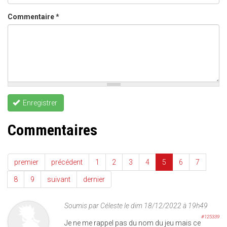
Commentaire
*
Enregistrer
Commentaires
premier
précédent
1
2
3
4
5
6
7
8
9
suivant
dernier
Soumis par
Céleste
le dim 18/12/2022 à 19h49
#125339
Je ne me rappel pas du nom du jeu mais ce