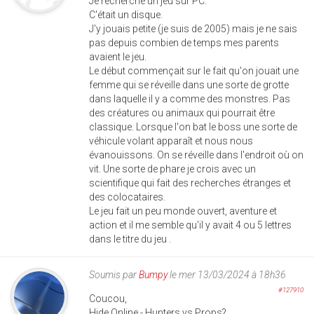
Je recherche un jeu sur PC.
C'était un disque.
J'y jouais petite (je suis de 2005) mais je ne sais
pas depuis combien de temps mes parents
avaient le jeu.
Le début commençait sur le fait qu'on jouait une
femme qui se réveille dans une sorte de grotte
dans laquelle il y a comme des monstres. Pas
des créatures ou animaux qui pourrait être
classique. Lorsque l'on bat le boss une sorte de
véhicule volant apparaît et nous nous
évanouissons. On se réveille dans l'endroit où on
vit. Une sorte de phare je crois avec un
scientifique qui fait des recherches étranges et
des colocataires.
Le jeu fait un peu monde ouvert, aventure et
action et il me semble qu'il y avait 4 ou 5 lettres
dans le titre du jeu .
Soumis par
Bumpy
le mer 13/03/2024 à 18h36
#127910
Coucou,
Hide Online - Hunters vs Props?