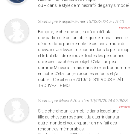
ou + dans le style de minecraft? de garry's mode?
Soumis par
Kanjade
le mer 13/03/2024 à 17h40
#127909
Bonjour, je cherche un jeu où on débutait
une partie en étant un objet qui se mariait avec le
décors donc par exemple j’étais une armure de
chevalier. Je devais me cacher dans la petite map
et le but était de retrouver toutes les personnes
qui étaient cachées en objet. C’était un peu
comme Minecraft mais sans être un bonhomme
en cube. C’était un jeu pour les enfants et j’ai
oublié… C’était entre 2010/15. S’IL VOUS PLAÎT
TROUVEZ LE MOI
Soumis par
Moise670
le dim 10/03/2024 à 20h28
#127908
Slt,je cherche un jeu mobile dans lequel une
fille au cheveux rose avait du atterrir dans un
autre monde et veux repartir on n y fait des
rencontres mémorables.