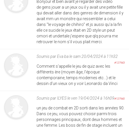
Bonjour et bien avant je regarder des vidéo
de gens jouer a un jeux ou il y avait une petite fille
qui devait aller dans des genres de dimension il y
avait mm un monstre qui ressembler a celui
dans "le voyage de chihiro" et js aussi qu'a la fin
elle ce sucide le jeux était en 2D style un peut
omori et undertale j'espere que qlq pourra me
retrouver le nom s'il vous plait merci.
Soumis par
Eva ba
le sam 20/04/2024 à 11h32
#127943
Comment s'appelle le jeu de quiz avec les
différents ère (moyen âge, l'époque
contemporaine, temps modernes etc...) et le
dessin d'un vieux on y voir Leonardo da Vinci
Soumis par
ILYES
le ven 19/04/2024 à 16h09
#127940
un jeu de combat en 2D sorti dans les années 90.
Dans ce jeu, vous pouvez choisir parmi trois
personnages principaux, dont deux hommes et
une femme. Les boss de fin de stage incluent un