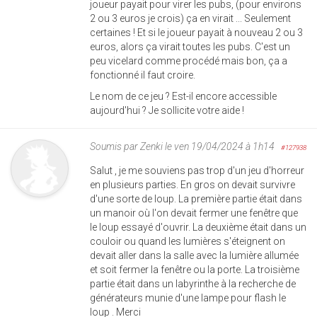
joueur payait pour virer les pubs, (pour environs
2 ou 3 euros je crois) ça en virait ... Seulement
certaines ! Et si le joueur payait à nouveau 2 ou 3
euros, alors ça virait toutes les pubs. C'est un
peu vicelard comme procédé mais bon, ça a
fonctionné il faut croire.
Le nom de ce jeu ? Est-il encore accessible
aujourd'hui ? Je sollicite votre aide !
Soumis par
Zenki
le ven 19/04/2024 à 1h14
#127938
Salut , je me souviens pas trop d'un jeu d'horreur
en plusieurs parties. En gros on devait survivre
d'une sorte de loup. La première partie était dans
un manoir où l'on devait fermer une fenêtre que
le loup essayé d'ouvrir. La deuxième était dans un
couloir ou quand les lumières s'éteignent on
devait aller dans la salle avec la lumière allumée
et soit fermer la fenêtre ou la porte. La troisième
partie était dans un labyrinthe à la recherche de
générateurs munie d'une lampe pour flash le
loup . Merci