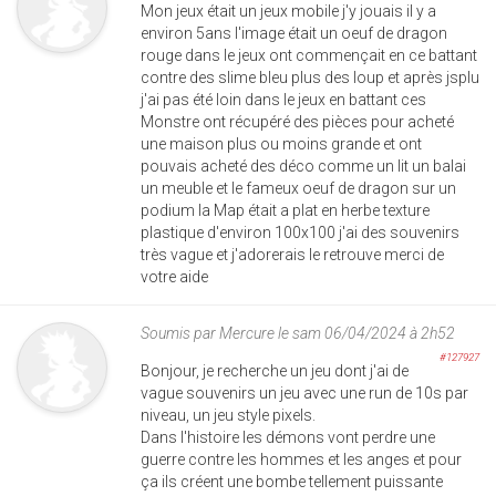
Mon jeux était un jeux mobile j'y jouais il y a
environ 5ans l'image était un oeuf de dragon
rouge dans le jeux ont commençait en ce battant
contre des slime bleu plus des loup et après jsplu
j'ai pas été loin dans le jeux en battant ces
Monstre ont récupéré des pièces pour acheté
une maison plus ou moins grande et ont
pouvais acheté des déco comme un lit un balai
un meuble et le fameux oeuf de dragon sur un
podium la Map était a plat en herbe texture
plastique d'environ 100x100 j'ai des souvenirs
très vague et j'adorerais le retrouve merci de
votre aide
Soumis par
Mercure
le sam 06/04/2024 à 2h52
#127927
Bonjour, je recherche un jeu dont j'ai de
vague souvenirs un jeu avec une run de 10s par
niveau, un jeu style pixels.
Dans l'histoire les démons vont perdre une
guerre contre les hommes et les anges et pour
ça ils créent une bombe tellement puissante