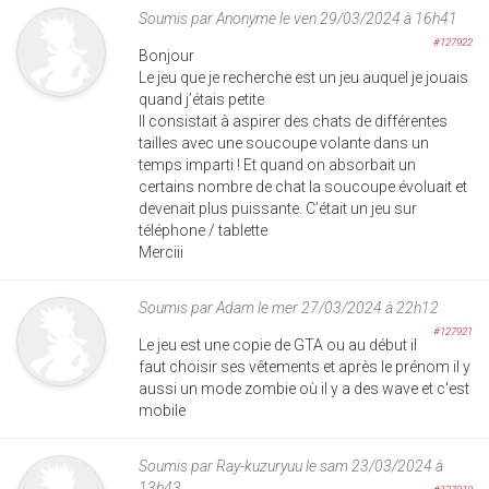
Soumis par
Anonyme
le ven 29/03/2024 à 16h41
#127922
Bonjour
Le jeu que je recherche est un jeu auquel je jouais
quand j’étais petite
Il consistait à aspirer des chats de différentes
tailles avec une soucoupe volante dans un
temps imparti ! Et quand on absorbait un
certains nombre de chat la soucoupe évoluait et
devenait plus puissante. C’était un jeu sur
téléphone / tablette
Merciii
Soumis par
Adam
le mer 27/03/2024 à 22h12
#127921
Le jeu est une copie de GTA ou au début il
faut choisir ses vêtements et après le prénom il y
aussi un mode zombie où il y a des wave et c'est
mobile
Soumis par
Ray-kuzuryuu
le sam 23/03/2024 à
13h43