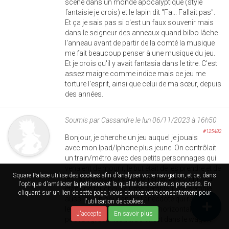
scène dans un monde apocalyptique (style
fantaisie je crois) et le lapin dit "Fa... Fallait pas".
Et ça je sais pas si c'est un faux souvenir mais
dans le seigneur des anneaux quand bilbo lâche
l'anneau avant de partir de la comté la musique
me fait beaucoup penser à une musique du jeu.
Et je crois qu'il y avait fantasia dans le titre. C'est
assez maigre comme indice mais ce jeu me
torture l'esprit, ainsi que celui de ma sœur, depuis
des années.
Soumis par
Cassandre
le lun 06/11/2023 à 16h50
#125482
Bonjour, je cherche un jeu auquel je jouais
avec mon Ipad/Iphone plus jeune. On contrôlait
un train/métro avec des petits personnages qui
venaient de mourir, le but était de les prendre et de
Square Palace utilise des cookies afin d'analyser votre navigation, et ce, dans
les faire descendre au bon arrêt. Le conducteur
l'optique d'améliorer la petinence et la qualité des contenus proposés. En
était une faucheuse il me semble. Il me semble
cliquant sur un lien de cette page, vous donnez votre consentement pour
aussi qu'on pouvait lire l'anecdote qui raconte
l'utilisation de cookies.
leur mort. On tenait l'écran à l'horizontale et on
J'accepte
En savoir plus
pouvait glisser les perso direct dans le wagon.