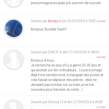
personnage principale a le surnom de touriste
Soumis par
Bumpy
le lun 22/04/2024 à 7h30
#127946
Bonjour, Boulder Dash?
Soumis par
EMILIE
le dim 21/04/2024 à 18h55
#127945
Bonjour à tous,
Je recherche un jeux d’il y a genre 25-30 ans et
qui existait sur les ordinateurs… Le personnage
était il me semble rond, il mangeait des points et
cela faisait se déplacer des pierres.. elles ne
devaient pas tomber sur lui mais je ne me
souviens plus très bien du reste…:/
Soumis par
Smood.15
le dim 21/04/2024 à 0h58
#127944