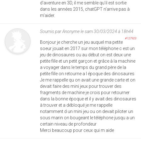
d'aventure en 3D, il me semble qu'il est sortie
dans les années 2015, chatGPT n'arrive pas à
m'aider.
Soumis par
Anonyme
le sam 30/03/2024 à 18h44
#127923
Bonjour je cherche un jeu auquel ma petite
soeur jouait en 2017 sur mon téléphone c est un
jeu de dinosaures ou au début on est deux une
petite fille et un petit garçon et grâce à la machine
a voyager dans le temps du grand père de la
petite fille on retourne a l époque des dinosaures
Je me rappelle qu on avait une grande carte et on
devait faire des mini jeux pour trouver des
fragments de machine je crois pour retourner
dans la bonne époque et il y avait des dinosaures
à trouver et a débloqué je me rappelle
notamment d un mini jeu ou on devait piloter un
sous marin on bougeant le téléphone jusqu a un
certain niveau de profondeur
Merci beaucoup pour ceux qui m aide