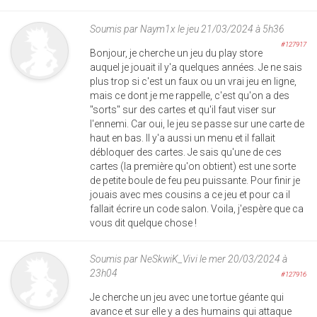
Soumis par
Naym1x
le jeu 21/03/2024 à 5h36
#127917
Bonjour, je cherche un jeu du play store
auquel je jouait il y'a quelques années. Je ne sais
plus trop si c'est un faux ou un vrai jeu en ligne,
mais ce dont je me rappelle, c'est qu'on a des
"sorts" sur des cartes et qu'il faut viser sur
l'ennemi. Car oui, le jeu se passe sur une carte de
haut en bas. Il y'a aussi un menu et il fallait
débloquer des cartes. Je sais qu'une de ces
cartes (la première qu'on obtient) est une sorte
de petite boule de feu peu puissante. Pour finir je
jouais avec mes cousins a ce jeu et pour ca il
fallait écrire un code salon. Voila, j'espère que ca
vous dit quelque chose !
Soumis par
NeSkwiK_Vivi
le mer 20/03/2024 à
23h04
#127916
Je cherche un jeu avec une tortue géante qui
avance et sur elle y a des humains qui attaque