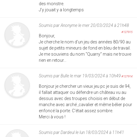
des monstre.
J’y jouait y a longtemps
Soumis par
Anonyme
le mer 20/03/2024 à 21h48
#127915
Bonjour,
Je cherche le nom d'un jeu des années 80/90 au
sujet de petits mineurs de fond en bleu de travail.
Je me souviens du nom "Quarry" mais ne trouve
rien en retour...
Soumis par
Bulle
le mar 19/03/2024 à 10h49
#127914
Bonjour je chercher un vieux jeu pc je suis de 94,
il fallait attaquer ou défendre un château vu au
dessus avec des troupes choisis en début de
manche avec arché ,cavalier et même bélier pour
enfoncé la porte. C'était assez sombre.
Merci à vous !
Soumis par
Dardeul
le lun 18/03/2024 à 11h41