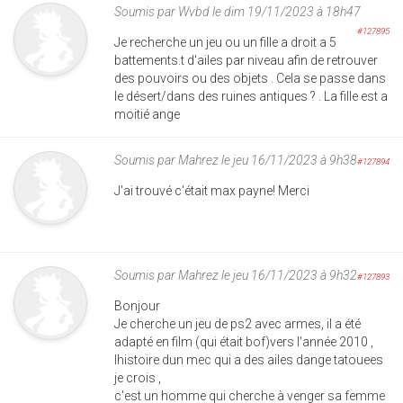
Soumis par
Wvbd
le dim 19/11/2023 à 18h47
#127895
Je recherche un jeu ou un fille a droit a 5
battements.t d'ailes par niveau afin de retrouver
des pouvoirs ou des objets . Cela se passe dans
le désert/dans des ruines antiques ? . La fille est a
moitié ange
Soumis par
Mahrez
le jeu 16/11/2023 à 9h38
#127894
J'ai trouvé c'était max payne! Merci
Soumis par
Mahrez
le jeu 16/11/2023 à 9h32
#127893
Bonjour
Je cherche un jeu de ps2 avec armes, il a été
adapté en film (qui était bof)vers l'année 2010 ,
lhistoire dun mec qui a des ailes dange tatouees
je crois ,
c'est un homme qui cherche à venger sa femme