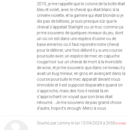
2010, je me rappelle que le colorie de la boîte était
bleu et violet, avec le cheval qui était blanc à la
crinière violette, et la gamine qui était blonde si je
dis pas de bêtises, je suis presque sûr que le
cheval s'appelait Starlight ou un truc comme ça.
je me souviens de quelques niveaux du jeu, dont
un où on est dans une espèce d'usine ou de
base ennemis où il faut rejoindre notre cheval
pour le délivrer, une fois délivré il y a une course
poursuite avec un espèce de mec en capuche
rouge/noir sur un cheval de mort à la Invincible
de wow, et je me souviens que dans ce niveau il y
avait un bug mineur, en gros en avançant dans la
course poursuite le mec apparaît devant nous
immobile et il est supposé disparaître quand on
s'approche, mais des fois il restait là en
s'approchant on voyait que son bras était
retourné... Je me souviens de pas grand chose
d'autre, hope it's enough. Merci à vous
Soumis par
Lemmy
le lun 15/04/2024 à 2h58
#127928