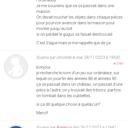
Je me souviens que sa se passait dans une
maison
On devait toucher les objets dans chaque pièces
pour pourvoir avancer dans la maison pour
monter jusqu'au toit
si on perdait le gugus se faisait électrocuté
C'est Vague mais je me rappelle que de ça
Soumis par
christelle
le mar 28/11/2023 à 19h30
#127901
bonjour,
je recherche le nom d'un jeu sur ordinateur, sur
lequel on joue fin des années 80 et années 90.
ça se passait dans un château..on passait d'une
pièce à l'autre, on y trouvait des trésors..parfois
on tombait dans les oubliettes...
si ça dit quelque chose à quelqu'un?
Merci!!
Soumis par
Bumpy
le dim 26/11/2023 à 11h41