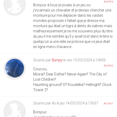
#127913
Bonjour à tous je jouais à un jeu ou
j'incarnais un chevalier et je devais chercher une
monture pour me déplacer dans les vastes
mondes proposés il fallait que je dresse ma
monture qui était un tigre à dents de sabres mais
malheureusement je ne me souviens plus du titre
du jeu il me semble qu'il y avait lost dans le titre si
quelqu'un a une idée se précise que ce jeux était
en ligne merci d'avance
Soumis par
Bumpy
le ven 15/03/2024 à 14h06
#127912
Coucou,
Moirai? Dear Esther? Never Again? The City of
Lost Children?
Haunting ground? D? Koudelka? Hellnight? Clock
Tower 2?
Soumis par
Ao
le jeu 14/03/2024 à 15h37
#127911
Bonjour.