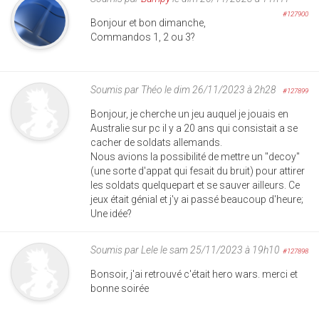
#127900
Bonjour et bon dimanche,
Commandos 1, 2 ou 3?
Soumis par
Théo
le dim 26/11/2023 à 2h28
#127899
Bonjour, je cherche un jeu auquel je jouais en
Australie sur pc il y a 20 ans qui consistait a se
cacher de soldats allemands.
Nous avions la possibilité de mettre un "decoy"
(une sorte d'appat qui fesait du bruit) pour attirer
les soldats quelquepart et se sauver ailleurs. Ce
jeux était génial et j'y ai passé beaucoup d'heure;
Une idée?
Soumis par
Lele
le sam 25/11/2023 à 19h10
#127898
Bonsoir, j'ai retrouvé c'était hero wars. merci et
bonne soirée