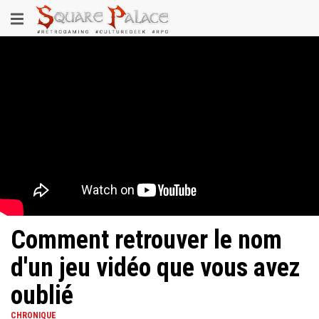
Aller
Toggle
au
contenu
navigation
principal
Comment retrouver le nom
d'un jeu vidéo que vous avez
oublié
CHRONIQUE