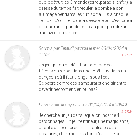
quelle détruit les 3 monde (terre ,paradis, enfer) la
déesse du temps fait reculer la bombe a son
allumage pendants les run soit a 10s a chaque
relique qu'on prend de la déesse le but c'est que a
chaque run tu part du château pour prendre un
truc avec ton armée
Soumis par
Einaudi patricia
le mer 03/04/2024 à
15h26
#127926
Un jeu rpg ou au début on ramasse des
flèches.on se bat dans une forêt puis dans un
dungeon où il faut plonger sous l eau
Se battre contre des samouraï et choisir entre
devenir necromencien ou pas?
Soumis par
Anonyme
le lun 01/04/2024 à 20h49
#127924
Je cherche un jeu dans lequel on incarne 4
personnages, un jeune mineur, une magicienne,
une fille qui peut prendre le controles des
creatures, et un mec très fort. c'est un jeux