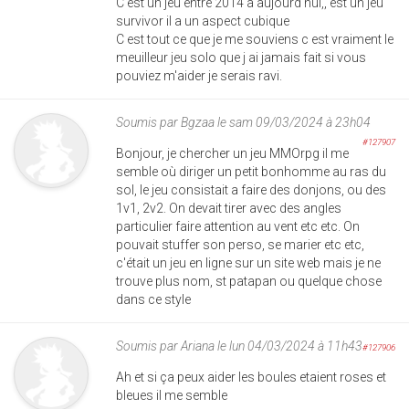
C est un jeu entre 2014 à aujourd'hui,, est un jeu
survivor il a un aspect cubique
C est tout ce que je me souviens c est vraiment le
meuilleur jeu solo que j ai jamais fait si vous
pouviez m'aider je serais ravi.
Soumis par
Bgzaa
le sam 09/03/2024 à 23h04
#127907
Bonjour, je chercher un jeu MMOrpg il me
semble où diriger un petit bonhomme au ras du
sol, le jeu consistait a faire des donjons, ou des
1v1, 2v2. On devait tirer avec des angles
particulier faire attention au vent etc etc. On
pouvait stuffer son perso, se marier etc etc,
c'était un jeu en ligne sur un site web mais je ne
trouve plus nom, st patapan ou quelque chose
dans ce style
Soumis par
Ariana
le lun 04/03/2024 à 11h43
#127906
Ah et si ça peux aider les boules etaient roses et
bleues il me semble