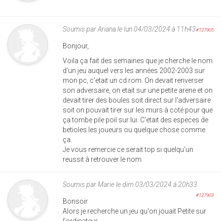
Soumis par
Ariana
le lun 04/03/2024 à 11h43
#127905
Bonjour,
Voila ça fait des semaines que je cherche le nom
d'un jeu auquel vers les années 2002-2003 sur
mon pc, c'etait un cd rom. On devait renverser
son adversaire, on etait sur une petite arene et on
devait tirer des boules soit direct sur l'adversaire
soit on pouvait tirer sur les murs à coté pour que
ça tombe pile poil sur lui. C'etait des especes de
betioles les joueurs ou quelque chose comme
ça.
Je vous remercie ce serait top si quelqu'un
reussit à retrouver le nom
Soumis par
Marie
le dim 03/03/2024 à 20h33
#127903
Bonsoir
Alors je recherche un jeu qu'on jouait Petite sur
l'ordinateur