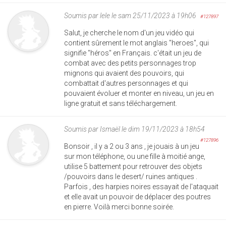
Soumis par
lele
le sam 25/11/2023 à 19h06
#127897
Salut, je cherche le nom d'un jeu vidéo qui
contient sûrement le mot anglais "heroes", qui
signifie "héros" en Français. c'était un jeu de
combat avec des petits personnages trop
mignons qui avaient des pouvoirs, qui
combattait d'autres personnages et qui
pouvaient évoluer et monter en niveau, un jeu en
ligne gratuit et sans téléchargement.
Soumis par
Ismaël
le dim 19/11/2023 à 18h54
#127896
Bonsoir , il y a 2 ou 3 ans , je jouais à un jeu
sur mon téléphone, ou une fille à moitié ange,
utilise 5 battement pour retrouver des objets
/pouvoirs dans le desert/ ruines antiques .
Parfois , des harpies noires essayait de l'ataquait
et elle avait un pouvoir de déplacer des poutres
en pierre. Voilà merci bonne soirée.