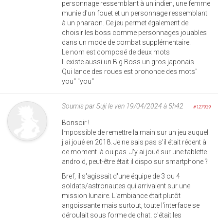
personnage ressemblant à un indien, une femme
munie d'un fouet et un personnage ressemblant
à un pharaon. Ce jeu permet également de
choisir les boss comme personnages jouables
dans un mode de combat supplémentaire.
Le nom est composé de deux mots
Il existe aussi un Big Boss un gros japonais
Qui lance des roues est prononce des mots"
you" "you"
Soumis par
Suji
le ven 19/04/2024 à 5h42
#127939
Bonsoir !
Impossible de remettre la main sur un jeu auquel
j'ai joué en 2018. Je ne sais pas s'il était récent à
ce moment là ou pas. J'y ai joué sur une tablette
android, peut-être était il dispo sur smartphone ?
Bref, il s'agissait d'une équipe de 3 ou 4
soldats/astronautes qui arrivaient sur une
mission lunaire. L'ambiance était plutôt
angoissante mais surtout, toute l'interface se
déroulait sous forme de chat, c'était les