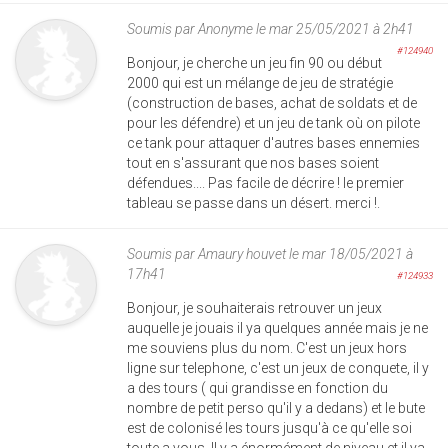
Soumis par
Anonyme
le mar 25/05/2021 à 2h41
#124940
Bonjour, je cherche un jeu fin 90 ou début
2000 qui est un mélange de jeu de stratégie
(construction de bases, achat de soldats et de
pour les défendre) et un jeu de tank où on pilote
ce tank pour attaquer d'autres bases ennemies
tout en s'assurant que nos bases soient
défendues.... Pas facile de décrire ! le premier
tableau se passe dans un désert. merci !.
Soumis par
Amaury houvet
le mar 18/05/2021 à
17h41
#124933
Bonjour, je souhaiterais retrouver un jeux
auquelle je jouais il ya quelques année mais je ne
me souviens plus du nom. C'est un jeux hors
ligne sur telephone, c'est un jeux de conquete, il y
a des tours ( qui grandisse en fonction du
nombre de petit perso qu'il y a dedans) et le bute
est de colonisé les tours jusqu'à ce qu'elle soi
toute a vous. Il y a énormément de niveau et il ya