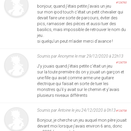
#124760
bonjour, quand j’étais petite j’avais un jeu
sur mon ipod touch c’était un petit chevalier qui
devait faire une sorte de parcours, éviter des
pics, ramasser des pièces et aussi tuer des
basilics, mais impossible de retrouver le nom du
jeu..
si quelqu’un peut m’aider merci d’avance !
Soumis par
Anonyme
le mar 29/12/2020 à 22h13
#124759
J’y jouais quand j’étais petite c’était un jeu
sur la toute première ds on y jouait un garçon et
une fille qui avait comme arme une guitare
électrique qui faisait en sorte de tuer les
monstres qu’il y avait sur le chemin et y’avais
plusieurs niveaux différents
Soumis par
Antoine
le jeu 24/12/2020 à 0h13
#124758
Bonjour, je cherche un jeu auquel mon père jouait
devant moi lorsque j'avais environ 6 ans, donc