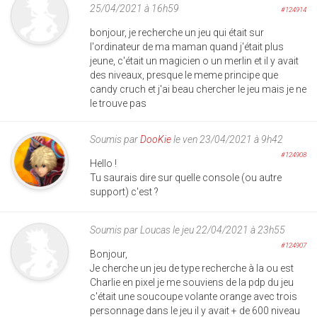
25/04/2021 à 16h59
#124914
bonjour, je recherche un jeu qui était sur
l'ordinateur de ma maman quand j'était plus
jeune, c'était un magicien o un merlin et il y avait
des niveaux, presque le meme principe que
candy cruch et j'ai beau chercher le jeu mais je ne
le trouve pas
Soumis par
DooKie
le ven 23/04/2021 à 9h42
#124908
Hello !
Tu saurais dire sur quelle console (ou autre
support) c'est ?
Soumis par
Loucas
le jeu 22/04/2021 à 23h55
#124907
Bonjour,
Je cherche un jeu de type recherche à la ou est
Charlie en pixel je me souviens de la pdp du jeu
c'était une soucoupe volante orange avec trois
personnage dans le jeu il y avait + de 600 niveau