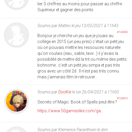
lier 3 chiffres au moins pour passer au chiffre
Supérieur et gagner des points
Soumis par
Matteo
le jeu 13/05/2021 à 11h43
#124926
Bonjour je cherche un jeu que je jouais au
collège en 2015 (un peu près) c'était un petit jeu
où on pouvais mettre les ressouces naturelle
qu'on voulais (eau , sable, lave ..) il y'avais la
possibilité de mettre dd la tnt ou même des petits
bohnome.. c'edt un petit jeu simpa et pas très
gros avec un côté 2d . Il n'est pas très connu
mais j'aimerais ttlm le retrouver...
Soumis par
DooKie
le lun 26/04/2021 à 11h50
#124915
Secrets of Magic: Book of Spells peut être ?
https://www.50gameslike.com/ga...
Soumis par
Klemence Paranthoen
le dim