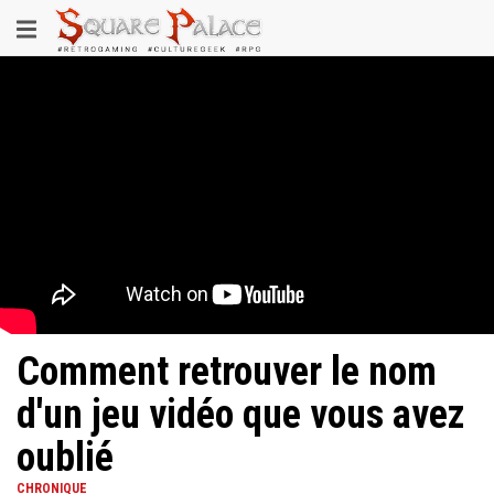
Aller
Toggle
au
contenu
navigation
principal
Comment retrouver le nom
d'un jeu vidéo que vous avez
oublié
CHRONIQUE