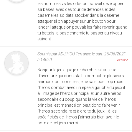
les hommes vs les orks on pouvait développer
sa bases avec des tour de defences et des
caserne les soldats stocker dans la caserne
attaquer si on appuyer sur un bouton pour
lancer l'attaque on pouvait les faire revenir quand
tu battais la base ennemie tu passer au niveau
suivant
Soumis par
ADJIHOU Terrance
le sam 26/06/2021
à 14h20
#124954
Bonjour le jeux que je recherche est un jeux
d'aventure qui consistait a combattre plusieurs
animaux ou monstres je ne sais pas trop mais
l'heros combat avec un épée à gauche du jeux il
à l'image de l'heros principal et un autre héros
secondaire du coup quand la vie de l'héros
principal est menacé on peut donc faire venir
l'héros secondaire et à droite du jeux il à les
spécificités de l'heros j'aimerais bien avoir le
nom de cet jeux merci