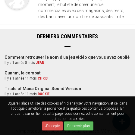
moment, le but été de créer une rue
commerciales avec des magasins, des resto,
des banc, avec un nombre de passants limite
DERNIERS COMMENTAIRES
Comment retrouver le nom d'un jeu vidéo que vous avez oublié
Il y a 1 année 8 mois
JEAN
Gunnm, le combat
Il y a 1 année 11 mois
CHRIS
Trials of Mana Original Sound Version
Il y a 1 année 11 mois
DOOKIE
Square Palace utilise des cookies afin d'analyser votre navigation, et ce, dans
l'optique d'améliorer la petinence et la qualité des contenus proposés. En
ENVIE D'ÉCRIRE ?
cliquant sur un lien de cette page, vous donnez votre consentement pour
l'utilisation de cookies.
J'accepte
En savoir plus
N'importe qui peut publier sur Square Palace. Même toi !