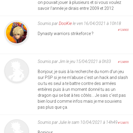
on pouvait jouer à plusieurs et si vous voulez
savoir l'année je dirais entre 2009 et 2012
Soumis par
DooKie
le ven 16/04/2021 à 10h18
#124900
Dynasty warriors strikeforce ?
Soumis par
Jim
le jeu 15/04/2021 à 0h33
#124899
Bonjour, je suis à la recherche du nom d'un jeu
sur PSP si je ne m'abuse c'est un hack and slash
ou tu es seul a te battre contre des armées
entières puis à un moment donné tu as un
dragon qui se bat à tes côtés... Je sais c'est pas
bien lourd comme infos mais je me souviens
pas plus que ça.
Soumis par
Julie
le sam 10/04/2021 à 14h49
#124875
Bonjour,