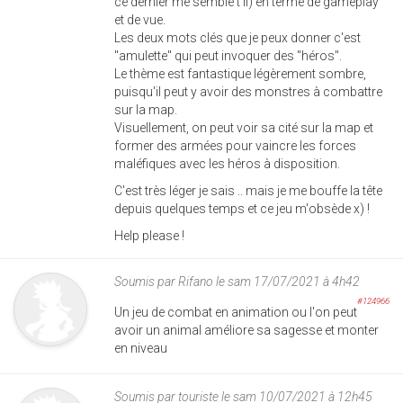
ce dernier me semble t'il) en terme de gameplay
et de vue.
Les deux mots clés que je peux donner c'est
"amulette" qui peut invoquer des "héros".
Le thème est fantastique légèrement sombre,
puisqu'il peut y avoir des monstres à combattre
sur la map.
Visuellement, on peut voir sa cité sur la map et
former des armées pour vaincre les forces
maléfiques avec les héros à disposition.
C'est très léger je sais .. mais je me bouffe la tête
depuis quelques temps et ce jeu m'obsède x) !
Help please !
Soumis par
Rifano
le sam 17/07/2021 à 4h42
#124966
Un jeu de combat en animation ou l'on peut
avoir un animal améliore sa sagesse et monter
en niveau
Soumis par
touriste
le sam 10/07/2021 à 12h45