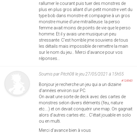
rallumer le courant puis tuer des monstres de
plus en plus gros allant d'un petit monstre vert du
type bob dans monstre et compagnie à un gros
monstre munie d'une mitrailleuse. la perso
femme avait moins de points de vie que le perso
homme. Et il y avais une musique un peu
stressante. C'est horrible jme souviens de tous
les détails mais impossible de remettre la main
sur le nom du jeu... Merci d'avance pour vos
réponses...
Soumis par
Pitch08
le jeu 27/05/2021 à 15h55
#124943
Bonjour je recherche un jeu qui a un dizaine
d'années environ sur PC.
On avait une sorte de deck avec des cartes de
monstres selon divers éléments (feu, nature
etc....) et on devait conquérir une map. On gagnait
alors d'autres cartes etc... C'était jouable en solo
ou en multi.
Merci d'avance bien à vous