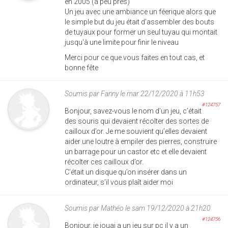
en 2005 (a peu près)
Un jeu avec une ambiance un féerique alors que
le simple but du jeu était d'assembler des bouts
de tuyaux pour former un seul tuyau qui montait
jusqu'à une limite pour finir le niveau
Merci pour ce que vous faites en tout cas, et
bonne fête
Soumis par
Fanny
le mar 22/12/2020 à 11h53
#124757
Bonjour, savez-vous le nom d’un jeu, c’était
des souris qui devaient récolter des sortes de
cailloux d’or. Je me souvient qu’elles devaient
aider une loutre à empiler des pierres, construire
un barrage pour un castor etc et elle devaient
récolter ces cailloux d’or.
C’était un disque qu’on insérer dans un
ordinateur, s’il vous plaît aider moi
Soumis par
Mathéo
le sam 19/12/2020 à 21h20
#124756
Bonjour, je jouai a un jeu sur pc il y a un