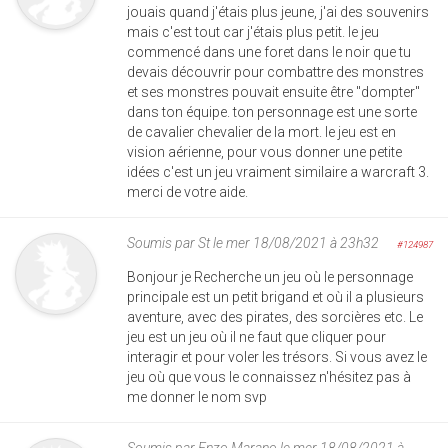
jouais quand j'étais plus jeune, j'ai des souvenirs
mais c'est tout car j'étais plus petit. le jeu
commencé dans une foret dans le noir que tu
devais découvrir pour combattre des monstres
et ses monstres pouvait ensuite être "dompter"
dans ton équipe. ton personnage est une sorte
de cavalier chevalier de la mort. le jeu est en
vision aérienne, pour vous donner une petite
idées c'est un jeu vraiment similaire a warcraft 3.
merci de votre aide.
Soumis par
St
le mer 18/08/2021 à 23h32
#124987
Bonjour je Recherche un jeu où le personnage
principale est un petit brigand et où il a plusieurs
aventure, avec des pirates, des sorcières etc. Le
jeu est un jeu où il ne faut que cliquer pour
interagir et pour voler les trésors. Si vous avez le
jeu où que vous le connaissez n'hésitez pas à
me donner le nom svp
Soumis par
Enzo Marano
le mer 18/08/2021 à