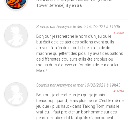
Tower Defense), il y en a 6
Soumis par
Anonyme
le dim 21/02/2021 à 11h08
#124810
Bonjour, je recherche le nom d’un jeu ou le
but était de d’eclater des ballons avant qu’ils
arrivent à la fin du circuit et cela a l’aide de
machine qui jettent des pics. Il y avait des ballons
de différentes couleurs et ils étaient plus ou
moins durs à crever en fonction de leur couleur.
Merci!
Soumis par
Anonyme
le mer 10/02/2021 à 19h43
#124796
Bonjour, je cherche un jeu que je jouais
beaucoup quand j'étais plus petite. C’est le même
jeu que « plus haut » dans Talking Tom, mais le
vrai jeu. Il faut projeter un bonhomme sur des
genre de cubes et il faut qu’ils s’accrochent