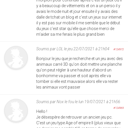
y a beaucoup de vêtements et on a un perso il y
avais le mode nuit et jour ensuite il y avais des
dalle de tchat un blog et c’est un jeux sur internet
il y est pas sur mobile il me semble que le début
du jeux c’est star qu’elle que chose merci de
m’aider sa me ferais le plus grand bien
Soumis par
LOL
le jeu 22/07/2021 à 21h04
#124972
Bonjour le jeu que je recherche et un jeu avec des
animaux carré 3D qu'on doit mettre une planche
qu'on peut régler à une hauteur d'abord un
bonhomme va passer et soit après elle va
tomber si elle est mauvaise alors elle va rester
les animaux vont passer
Soumis par
Nox le fou
le lun 19/07/2021 à 21h56
#124969
Hello !
Je désespère de retrouver un ancien jeu pc.
C'est un jeu type Age of empire II (plus vieux que