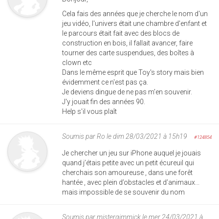
Cela fais des années que je cherche le nom d'un
jeu vidéo, l'univers était une chambre d'enfant et
le parcours était fait avec des blocs de
construction en bois, il fallait avancer, faire
tourner des carte suspendues, des boîtes à
clown etc
Dans le même esprit que Toy's story mais bien
évidemment ce n'est pas ça.
Je deviens dingue de ne pas m'en souvenir.
J'y jouait fin des années 90.
Help s'il vous plaît
Soumis par
Ro
le dim 28/03/2021 à 15h19
#124854
Je chercher un jeu sur iPhone auquel je jouais
quand j’étais petite avec un petit écureuil qui
cherchais son amoureuse , dans une forêt
hantée , avec plein d’obstacles et d’animaux...
mais impossible de se souvenir du nom
Soumis par
mistergimmick
le mer 24/03/2021 à