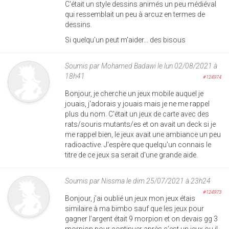
C'était un style dessins animés un peu médiéval
qui ressemblait un peu à arcuz en termes de
dessins.
Si quelqu'un peut m'aider... des bisous
Soumis par
Mohamed Badawi
le lun 02/08/2021 à
18h41
#124974
Bonjour, je cherche un jeux mobile auquel je
jouais, j'adorais y jouais mais je ne me rappel
plus du nom. C'était un jeux de carte avec des
rats/souris mutants/es et on avait un deck si je
me rappel bien, le jeux avait une ambiance un peu
radioactive. J'espère que quelqu'un connais le
titre de ce jeux sa serait d'une grande aide.
Soumis par
Nissma
le dim 25/07/2021 à 23h24
#124973
Bonjour, j’ai oublié un jeux mon jeux étais
similaire à ma bimbo sauf que les jeux pour
gagner l’argent était 9 morpion et on devais gg 3
morpion pour continuer après c’est un jeux ou il