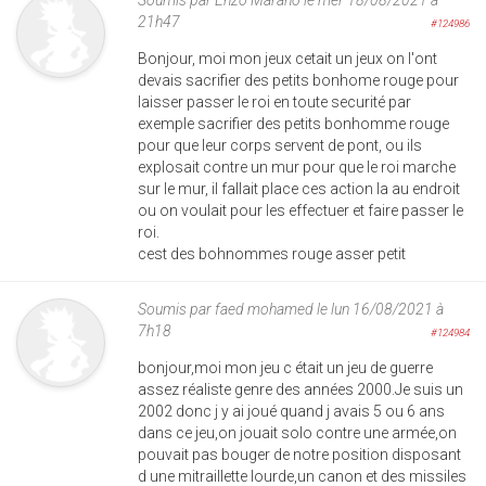
21h47
#124986
Bonjour, moi mon jeux cetait un jeux on l'ont
devais sacrifier des petits bonhome rouge pour
laisser passer le roi en toute securité par
exemple sacrifier des petits bonhomme rouge
pour que leur corps servent de pont, ou ils
explosait contre un mur pour que le roi marche
sur le mur, il fallait place ces action la au endroit
ou on voulait pour les effectuer et faire passer le
roi.
cest des bohnommes rouge asser petit
Soumis par
faed mohamed
le lun 16/08/2021 à
7h18
#124984
bonjour,moi mon jeu c était un jeu de guerre
assez réaliste genre des années 2000.Je suis un
2002 donc j y ai joué quand j avais 5 ou 6 ans
dans ce jeu,on jouait solo contre une armée,on
pouvait pas bouger de notre position disposant
d une mitraillette lourde,un canon et des missiles