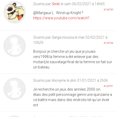
Soumis par
Senki
le sam 06/02/2021 à 14h45
#124795
@Margaux L : Wind-up Knight ?
https://www.youtube.com/watch?...
Soumis par
Sanga inoussa
le mar 02/02/2021 à
10h29
#124794
Bonjour je cherche un jeu que je jouais
vers1998.la femme a été enlever par des
motard,le sauvetage final de la femme se fait sur
un bateau.
Soumis par
Anonyme
le dim 31/01/2021 à 2h36
#124791
Je recherche un jeux des années 2000 on
étais des petit personnage genre une quinzaine a
ce battre mais dans des endroits tel qu’un évier
ect