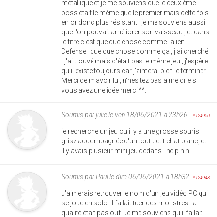
métallique et je me souviens que le deuxième
boss était le même que le premier mais cette fois
en or donc plus résistant , je me souviens aussi
que l'on pouvait améliorer son vaisseau , et dans
le titre c'est quelque chose comme "alien
Defense" quelque chose comme ça , j'ai cherché
, j'ai trouvé mais c'était pas le même jeu , j'espère
qu'il existe toujours car j'aimerai bien le terminer.
Merci de m'avoir lu , n'hésitez pas à me dire si
vous avez une idée merci ^^.
Soumis par
julie
le ven 18/06/2021 à 23h26
#124950
je recherche un jeu ou il y a une grosse souris
grisz accompagnée d'un tout petit chat blanc, et
il y'avais plusieur mini jeu dedans.. help hihi
Soumis par
Paul
le dim 06/06/2021 à 18h32
#124948
J'aimerais retrouver le nom d'un jeu vidéo PC qui
se joue en solo. Il fallait tuer des monstres. la
qualité était pas ouf. Je me souviens qu'il fallait