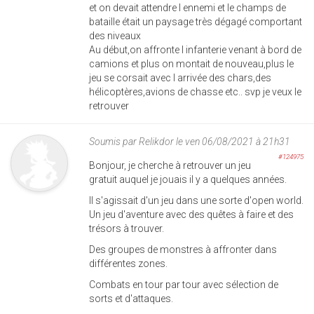
et on devait attendre l ennemi et le champs de
bataille était un paysage très dégagé comportant
des niveaux
Au début,on affronte l infanterie venant à bord de
camions et plus on montait de nouveau,plus le
jeu se corsait avec l arrivée des chars,des
hélicoptères,avions de chasse etc.. svp je veux le
retrouver
Soumis par
Relikdor
le ven 06/08/2021 à 21h31
#124975
Bonjour, je cherche à retrouver un jeu
gratuit auquel je jouais il y a quelques années.
Il s'agissait d'un jeu dans une sorte d'open world.
Un jeu d'aventure avec des quêtes à faire et des
trésors à trouver.
Des groupes de monstres à affronter dans
différentes zones.
Combats en tour par tour avec sélection de
sorts et d'attaques.