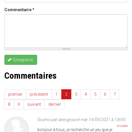
Commentaire
*
Enregistrer
Commentaires
premier
précédent
1
2
3
4
5
6
7
8
9
suivant
dernier
Soumis par
tarecgosa
le mar 14/09/2021 à 13h35
#124989
bonjour à tous, je recherche un jeu que je