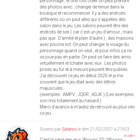
personnage , et une fois créer on peut prendre
des photos avec , changer de tenue dans la
boutique et recommencer. Il y a des endroits
différents où on peut allez qui s’appelles dès
salon dans le jeu. Les salons peuvent être des
endroits de sex ( car c’est un jeu d’amour , mais
pas que . D’amitié et plein d’autre ) , des maisons
avec piscine ect. On peut changer le visage du
personnage quand on veut , et pour infos ça ne
se joue pas en partie. On peut se faire des amis
virtuellement et tchater avec eux . Les photos
prises au fur et à mesure peuvent être publiés.
J’ai découvert ce jeu en début 2020 et je me
souvient que le jeu était avec des lettres
majuscules.
(exemples : AMPV , JQDR , ADJK ).(Les exemples
son mis totalement au hasard.)
Merci d’avance à m’aidez de retrouvé au plus vite
ce jeu .
Soumis par
Satanos
le dim 21/02/2021 à 21h23
#124811
C'est la série des jeux "Bloons TD "(Bloons