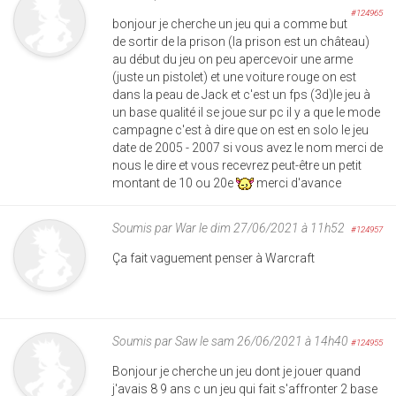
#124965
bonjour je cherche un jeu qui a comme but
de sortir de la prison (la prison est un château)
au début du jeu on peu apercevoir une arme
(juste un pistolet) et une voiture rouge on est
dans la peau de Jack et c'est un fps (3d)le jeu à
un base qualité il se joue sur pc il y a que le mode
campagne c'est à dire que on est en solo le jeu
date de 2005 - 2007 si vous avez le nom merci de
nous le dire et vous recevrez peut-être un petit
montant de 10 ou 20e
merci d'avance
Soumis par
War
le dim 27/06/2021 à 11h52
#124957
Ça fait vaguement penser à Warcraft
Soumis par
Saw
le sam 26/06/2021 à 14h40
#124955
Bonjour je cherche un jeu dont je jouer quand
j'avais 8 9 ans c un jeu qui fait s'affronter 2 base