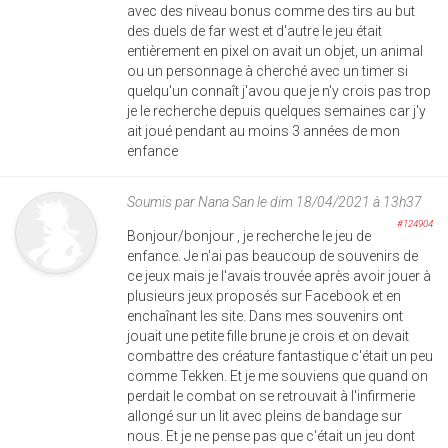
avec des niveau bonus comme des tirs au but
des duels de far west et d'autre le jeu était
entièrement en pixel on avait un objet, un animal
ou un personnage à cherché avec un timer si
quelqu'un connaît j'avou que je n'y crois pas trop
je le recherche depuis quelques semaines car j'y
ait joué pendant au moins 3 années de mon
enfance
Soumis par
Nana San
le dim 18/04/2021 à 13h37
#124904
Bonjour/bonjour , je recherche le jeu de
enfance. Je n'ai pas beaucoup de souvenirs de
ce jeux mais je l'avais trouvée après avoir jouer à
plusieurs jeux proposés sur Facebook et en
enchaînant les site. Dans mes souvenirs ont
jouait une petite fille brune je crois et on devait
combattre des créature fantastique c'était un peu
comme Tekken. Et je me souviens que quand on
perdait le combat on se retrouvait à l'infirmerie
allongé sur un lit avec pleins de bandage sur
nous. Et je ne pense pas que c'était un jeu dont