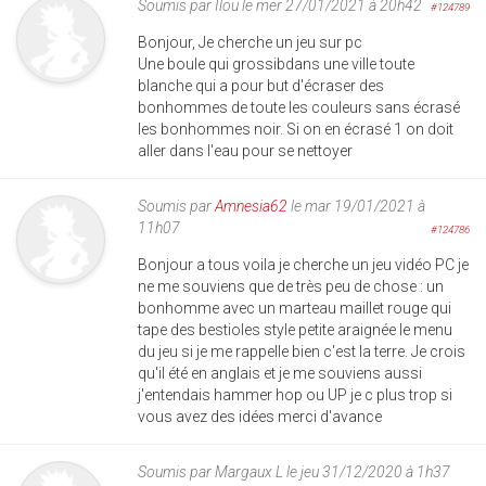
Soumis par
Ilou
le mer 27/01/2021 à 20h42
#124789
Bonjour, Je cherche un jeu sur pc
Une boule qui grossibdans une ville toute
blanche qui a pour but d'écraser des
bonhommes de toute les couleurs sans écrasé
les bonhommes noir. Si on en écrasé 1 on doit
aller dans l'eau pour se nettoyer
Soumis par
Amnesia62
le mar 19/01/2021 à
11h07
#124786
Bonjour a tous voila je cherche un jeu vidéo PC je
ne me souviens que de très peu de chose : un
bonhomme avec un marteau maillet rouge qui
tape des bestioles style petite araignée le menu
du jeu si je me rappelle bien c'est la terre. Je crois
qu'il été en anglais et je me souviens aussi
j'entendais hammer hop ou UP je c plus trop si
vous avez des idées merci d'avance
Soumis par
Margaux L
le jeu 31/12/2020 à 1h37