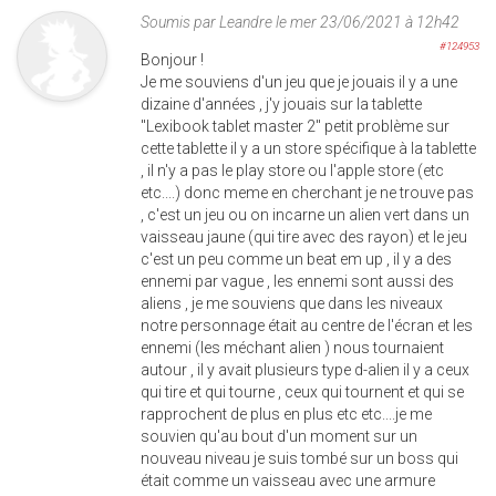
Soumis par
Leandre
le mer 23/06/2021 à 12h42
#124953
Bonjour !
Je me souviens d'un jeu que je jouais il y a une
dizaine d'années , j'y jouais sur la tablette
"Lexibook tablet master 2" petit problème sur
cette tablette il y a un store spécifique à la tablette
, il n'y a pas le play store ou l'apple store (etc
etc....) donc meme en cherchant je ne trouve pas
, c'est un jeu ou on incarne un alien vert dans un
vaisseau jaune (qui tire avec des rayon) et le jeu
c'est un peu comme un beat em up , il y a des
ennemi par vague , les ennemi sont aussi des
aliens , je me souviens que dans les niveaux
notre personnage était au centre de l'écran et les
ennemi (les méchant alien ) nous tournaient
autour , il y avait plusieurs type d-alien il y a ceux
qui tire et qui tourne , ceux qui tournent et qui se
rapprochent de plus en plus etc etc....je me
souvien qu'au bout d'un moment sur un
nouveau niveau je suis tombé sur un boss qui
était comme un vaisseau avec une armure