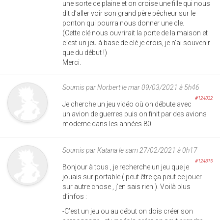
une sorte de plaine et on croise une fille qui nous
dit d’aller voir son grand père pêcheur sur le
ponton qui pourra nous donner une cle.
(Cette clé nous ouvrirait la porte de la maison et
c’est un jeu à base de clé je crois, je n’ai souvenir
que du début !)
Merci.
Soumis par
Norbert
le mar 09/03/2021 à 5h46
#124832
Je cherche un jeu vidéo où on débute avec
un avion de guerres puis on finit par des avions
moderne dans les années 80
Soumis par
Katana
le sam 27/02/2021 à 0h17
#124815
Bonjour à tous , je recherche un jeu que je
jouais sur portable ( peut être ça peut ce jouer
sur autre chose , j’en sais rien ). Voilà plus
d’infos :
-C’est un jeu ou au début on dois créer son