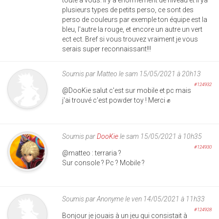
plusieurs types de petits perso, ce sont des
perso de couleurs par exemple ton équipe est la
bleu, l'autre la rouge, et encore un autre un vert
ect ect. Bref si vous trouvez vraiment je vous
serais super reconnaissant!!!
Soumis par
Matteo
le sam 15/05/2021 à 20h13
#124932
@DooKie salut c'est sur mobile et pc mais
j'ai trouvé c'est powder toy ! Merci ✊
Soumis par
DooKie
le sam 15/05/2021 à 10h35
#124930
@matteo : terraria ?
Sur console ? Pc ? Mobile ?
Soumis par
Anonyme
le ven 14/05/2021 à 11h33
#124928
Bonjour je jouais à un jeu qui consistait à