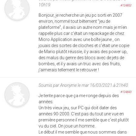
10h19
#124852
Bonjour, je recherche un jeu pc sorti en 2007
environ, nommé tout bêtement "jeu de
plateforme", il avais un autre nom mais je m'en
rappelle plus car c'était un repackage de chez
Micro Application avec une boîte jaune , on
jouais des sortes de cloches et c'était une copie
de Mario plutôt réussie, il y avais des power up,
des malus du genre des blocs avec de jets de
bombes, et il y avais un truc avec des fruits,
j'aimerais tellement le retrouver !
Soumis par
Anonyme
le mar 16/03/2021 à 21h40
#124843
Je tente parce que ça me ronge depuis des
années.
Un très vieux jeu, sur PC qui doit dater des
années 90-2000. C’est pas du tout une vue en
première personne il me semble que c’est plutôt
vu du ciel. On joue un homme.
Le début il me semble que nous sommes dans