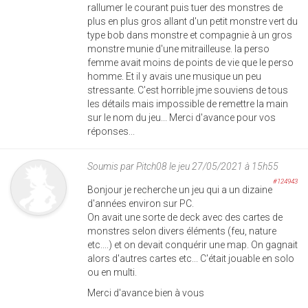
rallumer le courant puis tuer des monstres de
plus en plus gros allant d'un petit monstre vert du
type bob dans monstre et compagnie à un gros
monstre munie d'une mitrailleuse. la perso
femme avait moins de points de vie que le perso
homme. Et il y avais une musique un peu
stressante. C'est horrible jme souviens de tous
les détails mais impossible de remettre la main
sur le nom du jeu... Merci d'avance pour vos
réponses...
Soumis par
Pitch08
le jeu 27/05/2021 à 15h55
#124943
Bonjour je recherche un jeu qui a un dizaine
d'années environ sur PC.
On avait une sorte de deck avec des cartes de
monstres selon divers éléments (feu, nature
etc....) et on devait conquérir une map. On gagnait
alors d'autres cartes etc... C'était jouable en solo
ou en multi.
Merci d'avance bien à vous