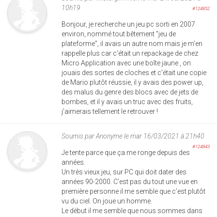
10h19
#124852
Bonjour, je recherche un jeu pc sorti en 2007
environ, nommé tout bêtement "jeu de
plateforme", il avais un autre nom mais je m'en
rappelle plus car c'était un repackage de chez
Micro Application avec une boîte jaune , on
jouais des sortes de cloches et c'était une copie
de Mario plutôt réussie, il y avais des power up,
des malus du genre des blocs avec de jets de
bombes, et il y avais un truc avec des fruits,
j'aimerais tellement le retrouver !
Soumis par
Anonyme
le mar 16/03/2021 à 21h40
#124843
Je tente parce que ça me ronge depuis des
années.
Un très vieux jeu, sur PC qui doit dater des
années 90-2000. C’est pas du tout une vue en
première personne il me semble que c’est plutôt
vu du ciel. On joue un homme.
Le début il me semble que nous sommes dans