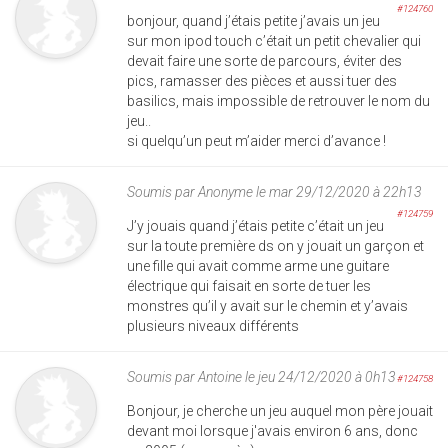
#124760
bonjour, quand j’étais petite j’avais un jeu
sur mon ipod touch c’était un petit chevalier qui
devait faire une sorte de parcours, éviter des
pics, ramasser des pièces et aussi tuer des
basilics, mais impossible de retrouver le nom du
jeu..
si quelqu’un peut m’aider merci d’avance !
Soumis par
Anonyme
le mar 29/12/2020 à 22h13
#124759
J’y jouais quand j’étais petite c’était un jeu
sur la toute première ds on y jouait un garçon et
une fille qui avait comme arme une guitare
électrique qui faisait en sorte de tuer les
monstres qu’il y avait sur le chemin et y’avais
plusieurs niveaux différents
Soumis par
Antoine
le jeu 24/12/2020 à 0h13
#124758
Bonjour, je cherche un jeu auquel mon père jouait
devant moi lorsque j'avais environ 6 ans, donc