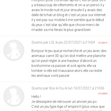
y a beaucoup de vêtements et on a un perso il y
avais le mode nuit et jour ensuite il y avais des
dalle de tchat un blog et c’est un jeux sur internet
il y est pas sur mobile il me semble que le début
du jeux c’est star qu’elle que chose merci de
m’aider sa me ferais le plus grand bien
Soumis par
LOL
le jeu 22/07/2021 à 21h04
#124972
Bonjour le jeu que je recherche et un jeu avec des
animaux carré 3D qu'on doit mettre une planche
qu'on peut régler à une hauteur d'abord un
bonhomme va passer et soit après elle va
tomber si elle est mauvaise alors elle va rester
les animaux vont passer
Soumis par
Nox le fou
le lun 19/07/2021 à 21h56
#124969
Hello !
Je désespère de retrouver un ancien jeu pc.
C'est un jeu type Age of empire II (plus vieux que