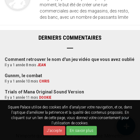
moment, le but été de créer une rue
commerciales avec des magasins, des resto,
des banc, avec un nombre de passants limite
DERNIERS COMMENTAIRES
Comment retrouver le nom d'un jeu vidéo que vous avez oublié
Il y a 1 année 8 mois
JEAN
Gunnm, le combat
Il y a 1 année 10 mois
CHRIS
Trials of Mana Original Sound Version
Il y a 1 année 11 mois
DOOKIE
Square Palace utilise des cookies afin d'analyser votre navigation, et ce, dans
l'optique d'améliorer la petinence et la qualité des contenus proposés. En
ENVIE D'ÉCRIRE ?
cliquant sur un lien de cette page, vous donnez votre consentement pour
l'utilisation de cookies.
J'accepte
En savoir plus
N'importe qui peut publier sur Square Palace. Même toi !