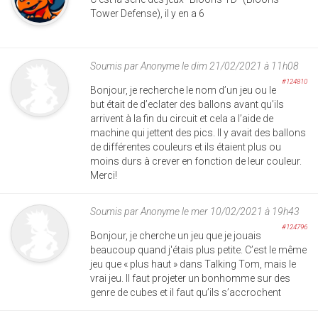
Tower Defense), il y en a 6
Soumis par
Anonyme
le dim 21/02/2021 à 11h08
#124810
Bonjour, je recherche le nom d’un jeu ou le
but était de d’eclater des ballons avant qu’ils
arrivent à la fin du circuit et cela a l’aide de
machine qui jettent des pics. Il y avait des ballons
de différentes couleurs et ils étaient plus ou
moins durs à crever en fonction de leur couleur.
Merci!
Soumis par
Anonyme
le mer 10/02/2021 à 19h43
#124796
Bonjour, je cherche un jeu que je jouais
beaucoup quand j'étais plus petite. C’est le même
jeu que « plus haut » dans Talking Tom, mais le
vrai jeu. Il faut projeter un bonhomme sur des
genre de cubes et il faut qu’ils s’accrochent