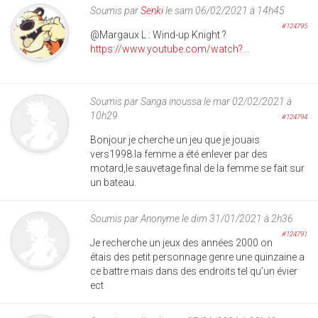
Soumis par
Senki
le sam 06/02/2021 à 14h45
#124795
@Margaux L : Wind-up Knight ?
https://www.youtube.com/watch?...
Soumis par
Sanga inoussa
le mar 02/02/2021 à
10h29
#124794
Bonjour je cherche un jeu que je jouais
vers1998.la femme a été enlever par des
motard,le sauvetage final de la femme se fait sur
un bateau.
Soumis par
Anonyme
le dim 31/01/2021 à 2h36
#124791
Je recherche un jeux des années 2000 on
étais des petit personnage genre une quinzaine a
ce battre mais dans des endroits tel qu’un évier
ect