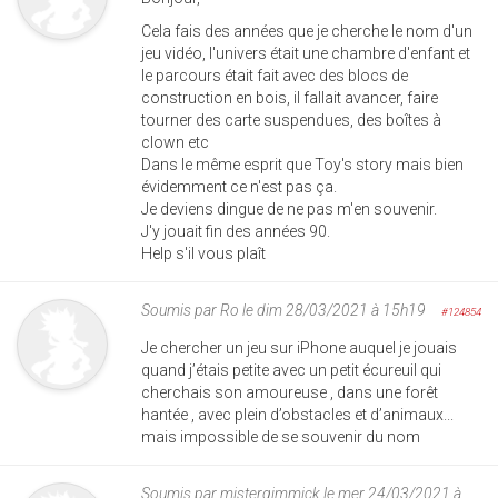
Cela fais des années que je cherche le nom d'un
jeu vidéo, l'univers était une chambre d'enfant et
le parcours était fait avec des blocs de
construction en bois, il fallait avancer, faire
tourner des carte suspendues, des boîtes à
clown etc
Dans le même esprit que Toy's story mais bien
évidemment ce n'est pas ça.
Je deviens dingue de ne pas m'en souvenir.
J'y jouait fin des années 90.
Help s'il vous plaît
Soumis par
Ro
le dim 28/03/2021 à 15h19
#124854
Je chercher un jeu sur iPhone auquel je jouais
quand j’étais petite avec un petit écureuil qui
cherchais son amoureuse , dans une forêt
hantée , avec plein d’obstacles et d’animaux...
mais impossible de se souvenir du nom
Soumis par
mistergimmick
le mer 24/03/2021 à