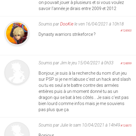
on pouvait jouer à plusieurs et si vous voulez
savoir l'année je dirais entre 2009 et 2012
Soumis par
DooKie
le ven 16/04/2021 à 10h18
#124900
Dynasty warriors strikeforce ?
Soumis par
Jim
le jeu 15/04/2021 à 0h33
#124899
Bonjour, je suis à la recherche du nom d'un jeu
sur PSP si je ne m'abuse c'est un hack and slash
ou tu es seul a te battre contre des armées
entières puis à un moment donné tu as un
dragon qui se bat à tes côtés... Je sais c'est pas
bien lourd comme infos mais je me souviens
pas plus que ça.
Soumis par
Julie
le sam 10/04/2021 à 14h49
#124875
Bonjour,