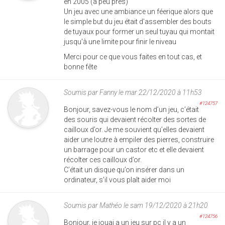
en 2005 (a peu près)
Un jeu avec une ambiance un féerique alors que
le simple but du jeu était d'assembler des bouts
de tuyaux pour former un seul tuyau qui montait
jusqu'à une limite pour finir le niveau
Merci pour ce que vous faites en tout cas, et
bonne fête
Soumis par
Fanny
le mar 22/12/2020 à 11h53
#124757
Bonjour, savez-vous le nom d’un jeu, c’était
des souris qui devaient récolter des sortes de
cailloux d’or. Je me souvient qu’elles devaient
aider une loutre à empiler des pierres, construire
un barrage pour un castor etc et elle devaient
récolter ces cailloux d’or.
C’était un disque qu’on insérer dans un
ordinateur, s’il vous plaît aider moi
Soumis par
Mathéo
le sam 19/12/2020 à 21h20
#124756
Bonjour, je jouai a un jeu sur pc il y a un