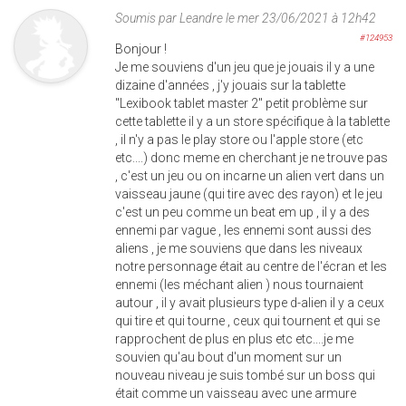
Soumis par
Leandre
le mer 23/06/2021 à 12h42
#124953
Bonjour !
Je me souviens d'un jeu que je jouais il y a une
dizaine d'années , j'y jouais sur la tablette
"Lexibook tablet master 2" petit problème sur
cette tablette il y a un store spécifique à la tablette
, il n'y a pas le play store ou l'apple store (etc
etc....) donc meme en cherchant je ne trouve pas
, c'est un jeu ou on incarne un alien vert dans un
vaisseau jaune (qui tire avec des rayon) et le jeu
c'est un peu comme un beat em up , il y a des
ennemi par vague , les ennemi sont aussi des
aliens , je me souviens que dans les niveaux
notre personnage était au centre de l'écran et les
ennemi (les méchant alien ) nous tournaient
autour , il y avait plusieurs type d-alien il y a ceux
qui tire et qui tourne , ceux qui tournent et qui se
rapprochent de plus en plus etc etc....je me
souvien qu'au bout d'un moment sur un
nouveau niveau je suis tombé sur un boss qui
était comme un vaisseau avec une armure