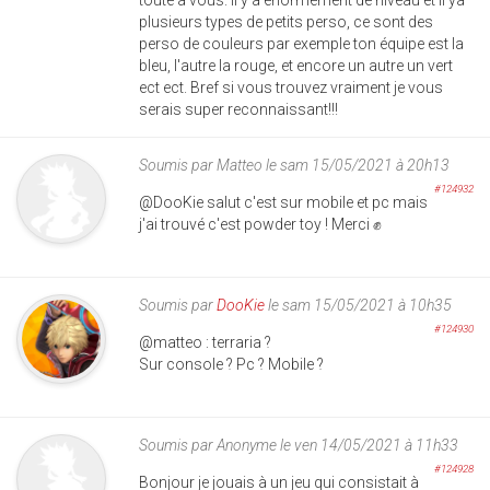
plusieurs types de petits perso, ce sont des
perso de couleurs par exemple ton équipe est la
bleu, l'autre la rouge, et encore un autre un vert
ect ect. Bref si vous trouvez vraiment je vous
serais super reconnaissant!!!
Soumis par
Matteo
le sam 15/05/2021 à 20h13
#124932
@DooKie salut c'est sur mobile et pc mais
j'ai trouvé c'est powder toy ! Merci ✊
Soumis par
DooKie
le sam 15/05/2021 à 10h35
#124930
@matteo : terraria ?
Sur console ? Pc ? Mobile ?
Soumis par
Anonyme
le ven 14/05/2021 à 11h33
#124928
Bonjour je jouais à un jeu qui consistait à