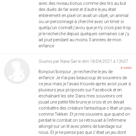
avec des niveau bonus comme des tirs au but
des duels de far west et d'autre le jeu était
entièrement en pixel on avait un objet, un animal
ou un personnage à cherché avec un timer si
quelqu'un connaît j'avou que je n'y crois pas trop
je le recherche depuis quelques semaines car j'y
ait joué pendant au moins 3 années de mon
enfance
Soumis par
Nana San
le dim 18/04/2021 à 13h37
#124904
Bonjour/bonjour , je recherche le jeu de
enfance. Je n'ai pas beaucoup de souvenirs de
ce jeux mais je l'avais trouvée après avoir jouer à
plusieurs jeux proposés sur Facebook et en
enchaînant les site. Dans mes souvenirs ont
jouait une petite fille brune je crois et on devait
combattre des créature fantastique c'était un peu
comme Tekken. Et je me souviens que quand on
perdait le combat on se retrouvait à l'infirmerie
allongé sur un lit avec pleins de bandage sur
nous. Et je ne pense pas que c'était un jeu dont