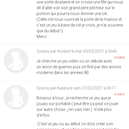
une sorte de plaine et on croise une fille qui nous
dit d’aller voir son grand père pêcheur sur le
ponton qui pourra nous donner une cle.
(Cette clé nous ouvrirait la porte de la maison et
c’est un jeu à base de clé je crois, je n’ai souvenir
que du début !)
Merci.
Soumis par
Norbert
le mar 09/03/2021 à 5h46
#124832
Je cherche un jeu vidéo où on débute avec
un avion de guerres puis on finit par des avions
moderne dans les années 80
Soumis par
Katana
le sam 27/02/2021 à 0h17
#124815
Bonjour à tous , je recherche un jeu que je
jouais sur portable ( peut être ça peut ce jouer
sur autre chose , j’en sais rien ). Voilà plus
d’infos :
-C’est un jeu ou au début on dois créer son