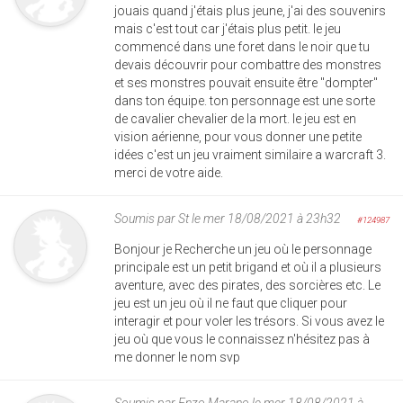
jouais quand j'étais plus jeune, j'ai des souvenirs
mais c'est tout car j'étais plus petit. le jeu
commencé dans une foret dans le noir que tu
devais découvrir pour combattre des monstres
et ses monstres pouvait ensuite être "dompter"
dans ton équipe. ton personnage est une sorte
de cavalier chevalier de la mort. le jeu est en
vision aérienne, pour vous donner une petite
idées c'est un jeu vraiment similaire a warcraft 3.
merci de votre aide.
Soumis par
St
le mer 18/08/2021 à 23h32
#124987
Bonjour je Recherche un jeu où le personnage
principale est un petit brigand et où il a plusieurs
aventure, avec des pirates, des sorcières etc. Le
jeu est un jeu où il ne faut que cliquer pour
interagir et pour voler les trésors. Si vous avez le
jeu où que vous le connaissez n'hésitez pas à
me donner le nom svp
Soumis par
Enzo Marano
le mer 18/08/2021 à