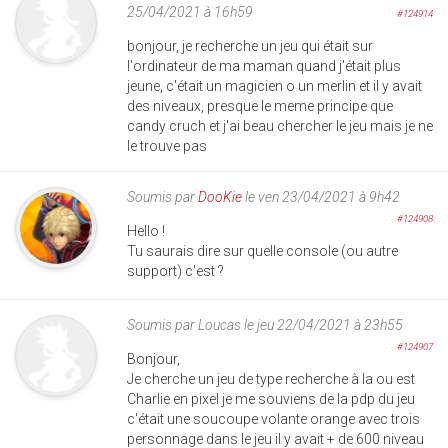
25/04/2021 à 16h59
#124914
bonjour, je recherche un jeu qui était sur
l'ordinateur de ma maman quand j'était plus
jeune, c'était un magicien o un merlin et il y avait
des niveaux, presque le meme principe que
candy cruch et j'ai beau chercher le jeu mais je ne
le trouve pas
Soumis par
DooKie
le ven 23/04/2021 à 9h42
#124908
Hello !
Tu saurais dire sur quelle console (ou autre
support) c'est ?
Soumis par
Loucas
le jeu 22/04/2021 à 23h55
#124907
Bonjour,
Je cherche un jeu de type recherche à la ou est
Charlie en pixel je me souviens de la pdp du jeu
c'était une soucoupe volante orange avec trois
personnage dans le jeu il y avait + de 600 niveau