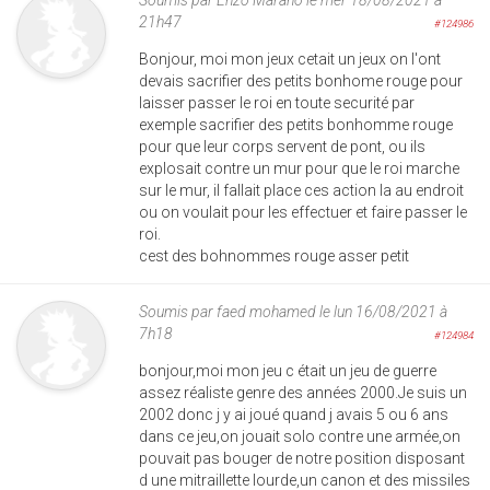
21h47
#124986
Bonjour, moi mon jeux cetait un jeux on l'ont
devais sacrifier des petits bonhome rouge pour
laisser passer le roi en toute securité par
exemple sacrifier des petits bonhomme rouge
pour que leur corps servent de pont, ou ils
explosait contre un mur pour que le roi marche
sur le mur, il fallait place ces action la au endroit
ou on voulait pour les effectuer et faire passer le
roi.
cest des bohnommes rouge asser petit
Soumis par
faed mohamed
le lun 16/08/2021 à
7h18
#124984
bonjour,moi mon jeu c était un jeu de guerre
assez réaliste genre des années 2000.Je suis un
2002 donc j y ai joué quand j avais 5 ou 6 ans
dans ce jeu,on jouait solo contre une armée,on
pouvait pas bouger de notre position disposant
d une mitraillette lourde,un canon et des missiles