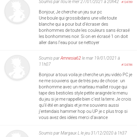
Soumis par
Ilou
le mer 27/01/2021 à 20h42
#124789
Bonjour, Je cherche un jeu sur pc
Une boule qui grossibdans une ville toute
blanche qui a pour but d'écraser des
bonhommes de toute les couleurs sans écrasé
les bonhommes noir. Si on en écrasé 1 on doit
aller dans l'eau pour se nettoyer
Soumis par
Amnesia62
le mar 19/01/2021 à
11h07
#124786
Bonjour a tous voila je cherche un jeu vidéo PC je
ne me souviens que de très peu de chose : un
bonhomme avec un marteau maillet rouge qui
tape des bestioles style petite araignée le menu
du jeu si je me rappelle bien c'est la terre. Je crois
qu'il été en anglais et je me souviens aussi
j'entendais hammer hop ou UP je c plus trop si
vous avez des idées merci d'avance
Soumis par
Margaux L
le jeu 31/12/2020 à 1h37