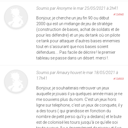
Soumis par
Anonyme
le mar 25/05/2021 à 2h41
#124940
Bonjour, je cherche un jeu fin 90 ou début
2000 qui est un mélange de jeu de stratégie
(construction de bases, achat de soldats et de
pour les défendre) et un jeu de tank où on pilote
ce tank pour attaquer d'autres bases ennemies
tout en s'assurant que nos bases soient
défendues.... Pas facile de décrire ! le premier
tableau se passe dans un désert. merci !.
Soumis par
Amaury houvet
le mar 18/05/2021 à
17h41
#124933
Bonjour, je souhaiterais retrouver un jeux
auquelle je jouais il ya quelques année mais je ne
me souviens plus du nom. C'est un jeux hors
ligne sur telephone, c'est un jeux de conquete, il y
a des tours ( qui grandisse en fonction du
nombre de petit perso qu'il y a dedans) et le bute
est de colonisé les tours jusqu'à ce qu'elle soi
toute a vous. Il y a énormément de niveau et il ya