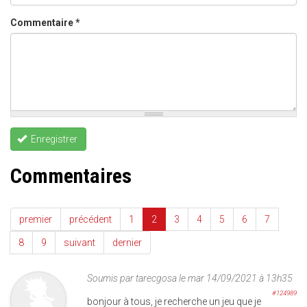
Commentaire
*
Enregistrer
Commentaires
premier
précédent
1
2
3
4
5
6
7
8
9
suivant
dernier
Soumis par
tarecgosa
le mar 14/09/2021 à 13h35
#124989
bonjour à tous, je recherche un jeu que je