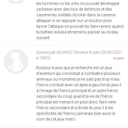
les hommes vs les orks on pouvait développer
sa bases avec des tour de defences et des
caserne les soldats stocker dans la caserne
attaquer si on appuyer sur un bouton pour
lancer l'attaque on pouvait les faire revenir quand
tu battais la base ennemie tu passer au niveau
suivant
Soumis par
ADJIHOU Terrance
le sam 26/06/2021
à 14h20
#124954
Bonjour le jeux que je recherche est un jeux
d'aventure qui consistait a combattre plusieurs
animaux ou monstres je ne sais pas trop mais
l'heros combat avec un épée à gauche du jeux il
à l'image de l'heros principal et un autre héros
secondaire du coup quand la vie de l'héros
principal est menacé on peut donc faire venir
l'héros secondaire et à droite du jeux il à les
spécificités de l'heros j'aimerais bien avoir le
nom de cet jeux merci