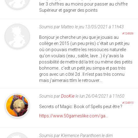
lier 3 chiffres au moins pour passer au chiffre
Supérieur et gagner des points
Soumis par
Matteo
le jeu 13/05/2021 à 11h43
#124926
Bonjour je cherche un jeu que je jouais au
collège en 2015 (un peu près) c'était un petit jeu
où on pouvais mettre les ressouces naturelle
qu'on voulais (eau , sable, lave ..) il y'avais la
possibilité de mettre dd la tnt ou même des petits
bohnome.. c'edt un petit jeu simpa et pas très
gros avec un côté 2d . Il n'est pas très connu
mais j'aimerais ttlm le retrouver...
Soumis par
DooKie
le lun 26/04/2021 à 11h50
#124915
Secrets of Magic: Book of Spells peut être ?
https://www.50gameslike.com/ga...
Soumis par
Klemence Paranthoen
le dim