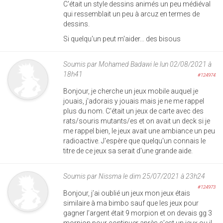
C'était un style dessins animés un peu médiéval
qui ressemblait un peu à arcuz en termes de
dessins.
Si quelqu'un peut m'aider... des bisous
Soumis par
Mohamed Badawi
le lun 02/08/2021 à
18h41
#124974
Bonjour, je cherche un jeux mobile auquel je
jouais, j'adorais y jouais mais je ne me rappel
plus du nom. C'était un jeux de carte avec des
rats/souris mutants/es et on avait un deck si je
me rappel bien, le jeux avait une ambiance un peu
radioactive. J'espère que quelqu'un connais le
titre de ce jeux sa serait d'une grande aide.
Soumis par
Nissma
le dim 25/07/2021 à 23h24
#124973
Bonjour, j’ai oublié un jeux mon jeux étais
similaire à ma bimbo sauf que les jeux pour
gagner l’argent était 9 morpion et on devais gg 3
morpion pour continuer après c’est un jeux ou il