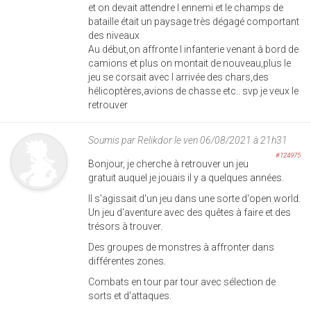
et on devait attendre l ennemi et le champs de
bataille était un paysage très dégagé comportant
des niveaux
Au début,on affronte l infanterie venant à bord de
camions et plus on montait de nouveau,plus le
jeu se corsait avec l arrivée des chars,des
hélicoptères,avions de chasse etc.. svp je veux le
retrouver
Soumis par
Relikdor
le ven 06/08/2021 à 21h31
#124975
Bonjour, je cherche à retrouver un jeu
gratuit auquel je jouais il y a quelques années.
Il s'agissait d'un jeu dans une sorte d'open world.
Un jeu d'aventure avec des quêtes à faire et des
trésors à trouver.
Des groupes de monstres à affronter dans
différentes zones.
Combats en tour par tour avec sélection de
sorts et d'attaques.