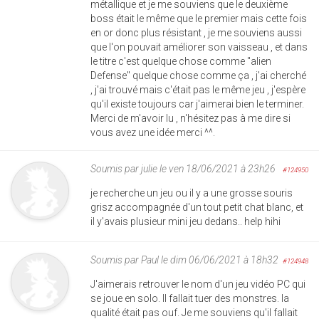
métallique et je me souviens que le deuxième
boss était le même que le premier mais cette fois
en or donc plus résistant , je me souviens aussi
que l'on pouvait améliorer son vaisseau , et dans
le titre c'est quelque chose comme "alien
Defense" quelque chose comme ça , j'ai cherché
, j'ai trouvé mais c'était pas le même jeu , j'espère
qu'il existe toujours car j'aimerai bien le terminer.
Merci de m'avoir lu , n'hésitez pas à me dire si
vous avez une idée merci ^^.
Soumis par
julie
le ven 18/06/2021 à 23h26
#124950
je recherche un jeu ou il y a une grosse souris
grisz accompagnée d'un tout petit chat blanc, et
il y'avais plusieur mini jeu dedans.. help hihi
Soumis par
Paul
le dim 06/06/2021 à 18h32
#124948
J'aimerais retrouver le nom d'un jeu vidéo PC qui
se joue en solo. Il fallait tuer des monstres. la
qualité était pas ouf. Je me souviens qu'il fallait