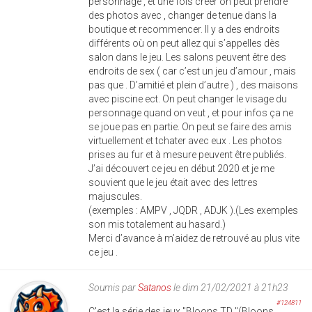
personnage , et une fois créer on peut prendre
des photos avec , changer de tenue dans la
boutique et recommencer. Il y a des endroits
différents où on peut allez qui s’appelles dès
salon dans le jeu. Les salons peuvent être des
endroits de sex ( car c’est un jeu d’amour , mais
pas que . D’amitié et plein d’autre ) , des maisons
avec piscine ect. On peut changer le visage du
personnage quand on veut , et pour infos ça ne
se joue pas en partie. On peut se faire des amis
virtuellement et tchater avec eux . Les photos
prises au fur et à mesure peuvent être publiés.
J’ai découvert ce jeu en début 2020 et je me
souvient que le jeu était avec des lettres
majuscules.
(exemples : AMPV , JQDR , ADJK ).(Les exemples
son mis totalement au hasard.)
Merci d’avance à m’aidez de retrouvé au plus vite
ce jeu .
Soumis par
Satanos
le dim 21/02/2021 à 21h23
#124811
C'est la série des jeux "Bloons TD "(Bloons