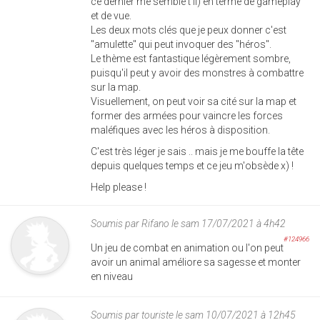
ce dernier me semble t'il) en terme de gameplay
et de vue.
Les deux mots clés que je peux donner c'est
"amulette" qui peut invoquer des "héros".
Le thème est fantastique légèrement sombre,
puisqu'il peut y avoir des monstres à combattre
sur la map.
Visuellement, on peut voir sa cité sur la map et
former des armées pour vaincre les forces
maléfiques avec les héros à disposition.
C'est très léger je sais .. mais je me bouffe la tête
depuis quelques temps et ce jeu m'obsède x) !
Help please !
Soumis par
Rifano
le sam 17/07/2021 à 4h42
#124966
Un jeu de combat en animation ou l'on peut
avoir un animal améliore sa sagesse et monter
en niveau
Soumis par
touriste
le sam 10/07/2021 à 12h45