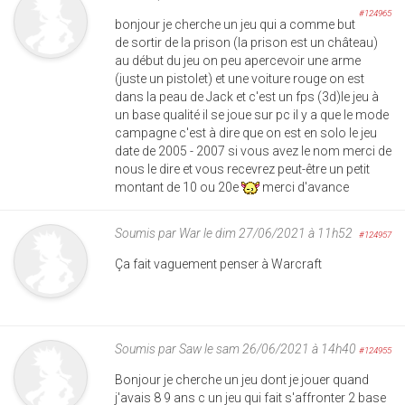
#124965
bonjour je cherche un jeu qui a comme but
de sortir de la prison (la prison est un château)
au début du jeu on peu apercevoir une arme
(juste un pistolet) et une voiture rouge on est
dans la peau de Jack et c'est un fps (3d)le jeu à
un base qualité il se joue sur pc il y a que le mode
campagne c'est à dire que on est en solo le jeu
date de 2005 - 2007 si vous avez le nom merci de
nous le dire et vous recevrez peut-être un petit
montant de 10 ou 20e
merci d'avance
Soumis par
War
le dim 27/06/2021 à 11h52
#124957
Ça fait vaguement penser à Warcraft
Soumis par
Saw
le sam 26/06/2021 à 14h40
#124955
Bonjour je cherche un jeu dont je jouer quand
j'avais 8 9 ans c un jeu qui fait s'affronter 2 base