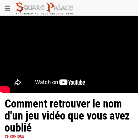
Aller
Toggle
au
contenu
navigation
principal
Comment retrouver le nom
d'un jeu vidéo que vous avez
oublié
CHRONIQUE