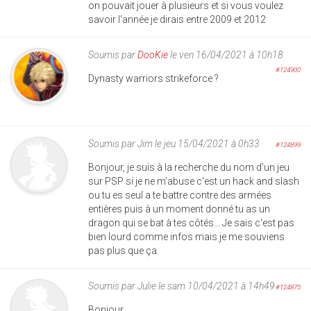
on pouvait jouer à plusieurs et si vous voulez
savoir l'année je dirais entre 2009 et 2012
Soumis par
DooKie
le ven 16/04/2021 à 10h18
#124900
Dynasty warriors strikeforce ?
Soumis par
Jim
le jeu 15/04/2021 à 0h33
#124899
Bonjour, je suis à la recherche du nom d'un jeu
sur PSP si je ne m'abuse c'est un hack and slash
ou tu es seul a te battre contre des armées
entières puis à un moment donné tu as un
dragon qui se bat à tes côtés... Je sais c'est pas
bien lourd comme infos mais je me souviens
pas plus que ça.
Soumis par
Julie
le sam 10/04/2021 à 14h49
#124875
Bonjour,