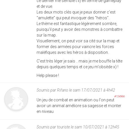
ce dernier me semble t'il) en terme de gameplay
et de vue.
Les deux mots clés que je peux donner c'est
"amulette" qui peut invoquer des "héros".
Le thème est fantastique légèrement sombre,
puisqu'il peut y avoir des monstres à combattre
sur la map.
Visuellement, on peut voir sa cité sur la map et
former des armées pour vaincre les forces
maléfiques avec les héros à disposition.
C'est très léger je sais .. mais je me bouffe la tête
depuis quelques temps et ce jeu m'obsède x) !
Help please !
Soumis par
Rifano
le sam 17/07/2021 à 4h42
#124966
Un jeu de combat en animation ou l'on peut
avoir un animal améliore sa sagesse et monter
en niveau
Soumis par
touriste
le sam 10/07/2021 à 12h45