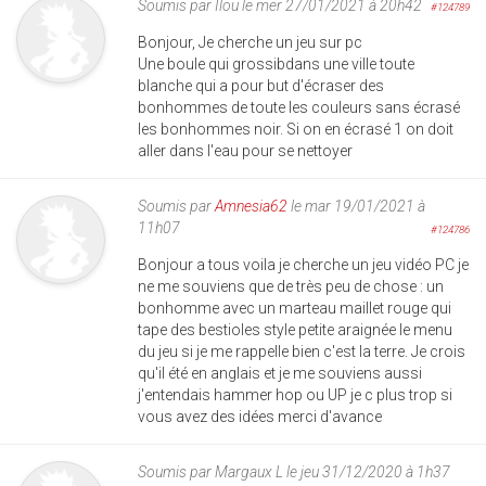
Soumis par
Ilou
le mer 27/01/2021 à 20h42
#124789
Bonjour, Je cherche un jeu sur pc
Une boule qui grossibdans une ville toute
blanche qui a pour but d'écraser des
bonhommes de toute les couleurs sans écrasé
les bonhommes noir. Si on en écrasé 1 on doit
aller dans l'eau pour se nettoyer
Soumis par
Amnesia62
le mar 19/01/2021 à
11h07
#124786
Bonjour a tous voila je cherche un jeu vidéo PC je
ne me souviens que de très peu de chose : un
bonhomme avec un marteau maillet rouge qui
tape des bestioles style petite araignée le menu
du jeu si je me rappelle bien c'est la terre. Je crois
qu'il été en anglais et je me souviens aussi
j'entendais hammer hop ou UP je c plus trop si
vous avez des idées merci d'avance
Soumis par
Margaux L
le jeu 31/12/2020 à 1h37