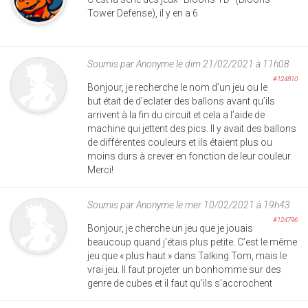
Tower Defense), il y en a 6
Soumis par
Anonyme
le dim 21/02/2021 à 11h08
#124810
Bonjour, je recherche le nom d’un jeu ou le
but était de d’eclater des ballons avant qu’ils
arrivent à la fin du circuit et cela a l’aide de
machine qui jettent des pics. Il y avait des ballons
de différentes couleurs et ils étaient plus ou
moins durs à crever en fonction de leur couleur.
Merci!
Soumis par
Anonyme
le mer 10/02/2021 à 19h43
#124796
Bonjour, je cherche un jeu que je jouais
beaucoup quand j'étais plus petite. C’est le même
jeu que « plus haut » dans Talking Tom, mais le
vrai jeu. Il faut projeter un bonhomme sur des
genre de cubes et il faut qu’ils s’accrochent