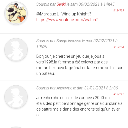
Soumis par
Senki
le sam 06/02/2021 à 14h45
#124795
@Margaux L : Wind-up Knight ?
https://www.youtube.com/watch?...
Soumis par
Sanga inoussa
le mar 02/02/2021 à
10h29
#124794
Bonjour je cherche un jeu que je jouais
vers1998.la femme a été enlever par des
motard,le sauvetage final de la femme se fait sur
un bateau.
Soumis par
Anonyme
le dim 31/01/2021 à 2h36
#124791
Je recherche un jeux des années 2000 on
étais des petit personnage genre une quinzaine a
ce battre mais dans des endroits tel qu’un évier
ect