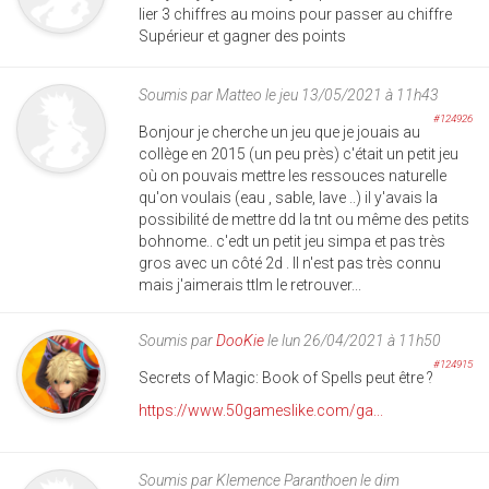
lier 3 chiffres au moins pour passer au chiffre
Supérieur et gagner des points
Soumis par
Matteo
le jeu 13/05/2021 à 11h43
#124926
Bonjour je cherche un jeu que je jouais au
collège en 2015 (un peu près) c'était un petit jeu
où on pouvais mettre les ressouces naturelle
qu'on voulais (eau , sable, lave ..) il y'avais la
possibilité de mettre dd la tnt ou même des petits
bohnome.. c'edt un petit jeu simpa et pas très
gros avec un côté 2d . Il n'est pas très connu
mais j'aimerais ttlm le retrouver...
Soumis par
DooKie
le lun 26/04/2021 à 11h50
#124915
Secrets of Magic: Book of Spells peut être ?
https://www.50gameslike.com/ga...
Soumis par
Klemence Paranthoen
le dim