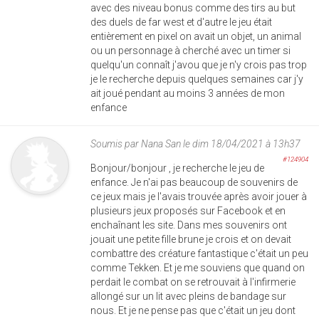
avec des niveau bonus comme des tirs au but
des duels de far west et d'autre le jeu était
entièrement en pixel on avait un objet, un animal
ou un personnage à cherché avec un timer si
quelqu'un connaît j'avou que je n'y crois pas trop
je le recherche depuis quelques semaines car j'y
ait joué pendant au moins 3 années de mon
enfance
Soumis par
Nana San
le dim 18/04/2021 à 13h37
#124904
Bonjour/bonjour , je recherche le jeu de
enfance. Je n'ai pas beaucoup de souvenirs de
ce jeux mais je l'avais trouvée après avoir jouer à
plusieurs jeux proposés sur Facebook et en
enchaînant les site. Dans mes souvenirs ont
jouait une petite fille brune je crois et on devait
combattre des créature fantastique c'était un peu
comme Tekken. Et je me souviens que quand on
perdait le combat on se retrouvait à l'infirmerie
allongé sur un lit avec pleins de bandage sur
nous. Et je ne pense pas que c'était un jeu dont