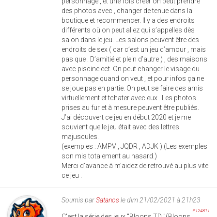
personnage , et une fois créer on peut prendre
des photos avec , changer de tenue dans la
boutique et recommencer. Il y a des endroits
différents où on peut allez qui s’appelles dès
salon dans le jeu. Les salons peuvent être des
endroits de sex ( car c’est un jeu d’amour , mais
pas que . D’amitié et plein d’autre ) , des maisons
avec piscine ect. On peut changer le visage du
personnage quand on veut , et pour infos ça ne
se joue pas en partie. On peut se faire des amis
virtuellement et tchater avec eux . Les photos
prises au fur et à mesure peuvent être publiés.
J’ai découvert ce jeu en début 2020 et je me
souvient que le jeu était avec des lettres
majuscules.
(exemples : AMPV , JQDR , ADJK ).(Les exemples
son mis totalement au hasard.)
Merci d’avance à m’aidez de retrouvé au plus vite
ce jeu .
Soumis par
Satanos
le dim 21/02/2021 à 21h23
#124811
C'est la série des jeux "Bloons TD "(Bloons