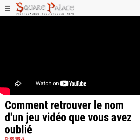
Aller
Toggle
au
contenu
navigation
principal
Comment retrouver le nom
d'un jeu vidéo que vous avez
oublié
CHRONIQUE