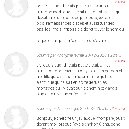
#124760
bonjour, quand j’étais petite j’avais un jeu
sur mon ipod touch c’était un petit chevalier qui
devait faire une sorte de parcours, éviter des
pics, ramasser des pièces et aussi tuer des
basilics, mais impossible de retrouver le nom du
jeu..
si quelqu’un peut m’aider merci d’avance !
Soumis par
Anonyme
le mar 29/12/2020 à 22h13
#124759
J’y jouais quand j’étais petite c’était un jeu
sur la toute première ds on y jouait un garçon et
une fille qui avait comme arme une guitare
électrique qui faisait en sorte de tuer les
monstres qu’il y avait sur le chemin et y’avais
plusieurs niveaux différents
Soumis par
Antoine
le jeu 24/12/2020 à 0h13
#124758
Bonjour, je cherche un jeu auquel mon père jouait
devant moi lorsque j'avais environ 6 ans, donc