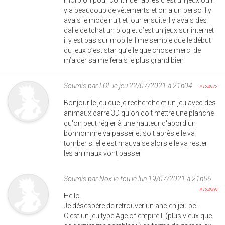
y a beaucoup de vêtements et on a un perso il y
avais le mode nuit et jour ensuite il y avais des
dalle de tchat un blog et c’est un jeux sur internet
il y est pas sur mobile il me semble que le début
du jeux c’est star qu’elle que chose merci de
m’aider sa me ferais le plus grand bien
Soumis par
LOL
le jeu 22/07/2021 à 21h04
#124972
Bonjour le jeu que je recherche et un jeu avec des
animaux carré 3D qu'on doit mettre une planche
qu'on peut régler à une hauteur d'abord un
bonhomme va passer et soit après elle va
tomber si elle est mauvaise alors elle va rester
les animaux vont passer
Soumis par
Nox le fou
le lun 19/07/2021 à 21h56
#124969
Hello !
Je désespère de retrouver un ancien jeu pc.
C'est un jeu type Age of empire II (plus vieux que