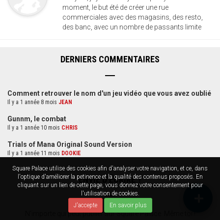
moment, le but été de créer une rue
commerciales avec des magasins, des resto,
des banc, avec un nombre de passants limite
DERNIERS COMMENTAIRES
Comment retrouver le nom d'un jeu vidéo que vous avez oublié
Il y a 1 année 8 mois
JEAN
Gunnm, le combat
Il y a 1 année 10 mois
CHRIS
Trials of Mana Original Sound Version
Il y a 1 année 11 mois
DOOKIE
Square Palace utilise des cookies afin d'analyser votre navigation, et ce, dans
l'optique d'améliorer la petinence et la qualité des contenus proposés. En
ENVIE D'ÉCRIRE ?
cliquant sur un lien de cette page, vous donnez votre consentement pour
l'utilisation de cookies.
J'accepte
En savoir plus
N'importe qui peut publier sur Square Palace. Même toi !