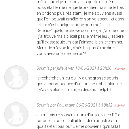
métallique et je me souviens que le deuxième
boss était le même que le premier mais cette fois
en or donc plus résistant , je me souviens aussi
que l'on pouvait améliorer son vaisseau , et dans
le titre c'est quelque chose comme "alien
Defense" quelque chose comme ça , j'ai cherché
, j'ai trouvé mais c'était pas le même jeu , j'espère
qu'il existe toujours car j'aimerai bien le terminer.
Merci de m'avoir lu , n'hésitez pas à me dire si
vous avez une idée merci ^^.
Soumis par
julie
le ven 18/06/2021 à 23h26
#124950
je recherche un jeu ou il y a une grosse souris
grisz accompagnée d'un tout petit chat blanc, et
il y'avais plusieur mini jeu dedans.. help hihi
Soumis par
Paul
le dim 06/06/2021 à 18h32
#124948
J'aimerais retrouver le nom d'un jeu vidéo PC qui
se joue en solo. Il fallait tuer des monstres. la
qualité était pas ouf. Je me souviens qu'il fallait