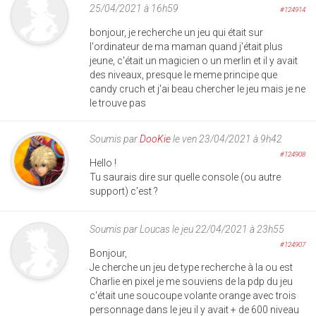
25/04/2021 à 16h59
#124914
bonjour, je recherche un jeu qui était sur
l'ordinateur de ma maman quand j'était plus
jeune, c'était un magicien o un merlin et il y avait
des niveaux, presque le meme principe que
candy cruch et j'ai beau chercher le jeu mais je ne
le trouve pas
Soumis par
DooKie
le ven 23/04/2021 à 9h42
#124908
Hello !
Tu saurais dire sur quelle console (ou autre
support) c'est ?
Soumis par
Loucas
le jeu 22/04/2021 à 23h55
#124907
Bonjour,
Je cherche un jeu de type recherche à la ou est
Charlie en pixel je me souviens de la pdp du jeu
c'était une soucoupe volante orange avec trois
personnage dans le jeu il y avait + de 600 niveau