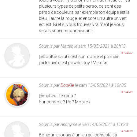
plusieurs types de petits perso, ce sont des
perso de couleurs par exemple ton équipe est la
bleu, l'autre la rouge, et encore un autre un vert
ect ect. Bref si vous trouvez vraiment je vous
serais super reconnaissant!!!
Soumis par
Matteo
le sam 15/05/2021 à 20h13
#124932
@DooKie salut c'est sur mobile et pc mais
j'ai trouvé c'est powder toy ! Merci ✊
Soumis par
DooKie
le sam 15/05/2021 à 10h35
#124930
@matteo : terraria ?
Sur console ? Pc ? Mobile ?
Soumis par
Anonyme
le ven 14/05/2021 à 11h33
#124928
Bonjour je jouais à un jeu qui consistait à