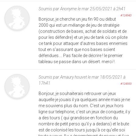
Soumis par
Anonyme
le mar 25/05/2021 à 2h41
#124940
Bonjour, je cherche un jeu fin 90 ou début
2000 qui est un mélange de jeu de stratégie
(construction de bases, achat de soldats et de
pour les défendre) et un jeu de tank où on pilote
ce tank pour attaquer d'autres bases ennemies
tout en s'assurant que nos bases soient
défendues.... Pas facile de décrire ! le premier
tableau se passe dans un désert. merci !.
Soumis par
Amaury houvet
le mar 18/05/2021 à
17h41
#124933
Bonjour, je souhaiterais retrouver un jeux
auquelle je jouais il ya quelques année mais je ne
me souviens plus du nom. C'est un jeux hors
ligne sur telephone, c'est un jeux de conquete, il y
a des tours ( qui grandisse en fonction du
nombre de petit perso qu'il y a dedans) et le bute
est de colonisé les tours jusqu'à ce qu'elle soi
toute a vous. Il y a énormément de niveau et il ya