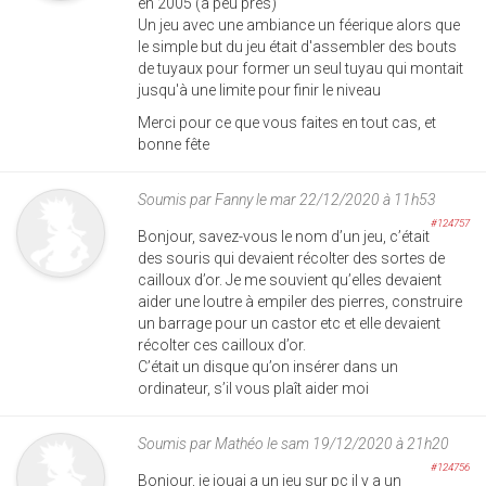
en 2005 (a peu près)
Un jeu avec une ambiance un féerique alors que
le simple but du jeu était d'assembler des bouts
de tuyaux pour former un seul tuyau qui montait
jusqu'à une limite pour finir le niveau
Merci pour ce que vous faites en tout cas, et
bonne fête
Soumis par
Fanny
le mar 22/12/2020 à 11h53
#124757
Bonjour, savez-vous le nom d’un jeu, c’était
des souris qui devaient récolter des sortes de
cailloux d’or. Je me souvient qu’elles devaient
aider une loutre à empiler des pierres, construire
un barrage pour un castor etc et elle devaient
récolter ces cailloux d’or.
C’était un disque qu’on insérer dans un
ordinateur, s’il vous plaît aider moi
Soumis par
Mathéo
le sam 19/12/2020 à 21h20
#124756
Bonjour, je jouai a un jeu sur pc il y a un