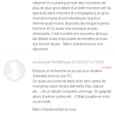
rallumer le courant puis tuer des monstres de
plus en plus gros allant d'un petit monstre vert du
type bob dans monstre et compagnie à un gros
monstre munie d'une mitrailleuse. la perso
femme avait moins de points de vie que le perso
homme. Et il y avais une musique un peu
stressante. C'est horrible jme souviens de tous
les détails mais impossible de remettre la main
sur le nom du jeu... Merci d'avance pour vos
réponses...
Soumis par
Pitch08
le jeu 27/05/2021 à 15h55
#124943
Bonjour je recherche un jeu qui a un dizaine
d'années environ sur PC.
On avait une sorte de deck avec des cartes de
monstres selon divers éléments (feu, nature
etc....) et on devait conquérir une map. On gagnait
alors d'autres cartes etc... C'était jouable en solo
ou en multi.
Merci d'avance bien à vous