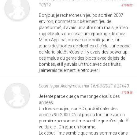
10h19
#124852
Bonjour, je recherche un jeu pc sorti en 2007
environ, nommé tout bêtement "jeu de
plateforme", il avais un autre nom mais je m'en
rappelle plus car c'était un repackage de chez
Micro Application avec une boîte jaune , on
jouais des sortes de cloches et c'était une copie
de Mario plutôt réussie, il y avais des power up,
des malus du genre des blocs avec de jets de
bombes, et il y avais un truc avec des fruits,
j'aimerais tellement le retrouver !
Soumis par
Anonyme
le mar 16/03/2021 à 21h40
#124843
Je tente parce que ça me ronge depuis des
années.
Un très vieux jeu, sur PC qui doit dater des
années 90-2000. C’est pas du tout une vue en
première personne il me semble que c’est plutôt
vu du ciel. On joue un homme.
Le début il me semble que nous sommes dans