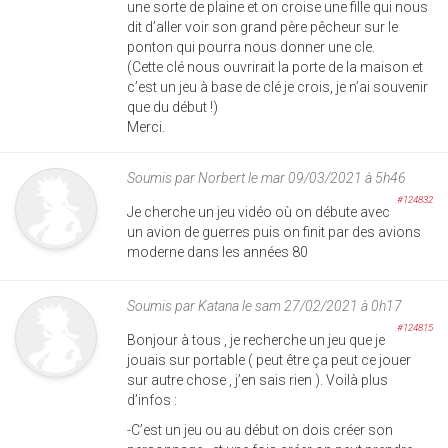
une sorte de plaine et on croise une fille qui nous
dit d’aller voir son grand père pêcheur sur le
ponton qui pourra nous donner une cle.
(Cette clé nous ouvrirait la porte de la maison et
c’est un jeu à base de clé je crois, je n’ai souvenir
que du début !)
Merci.
Soumis par
Norbert
le mar 09/03/2021 à 5h46
#124832
Je cherche un jeu vidéo où on débute avec
un avion de guerres puis on finit par des avions
moderne dans les années 80
Soumis par
Katana
le sam 27/02/2021 à 0h17
#124815
Bonjour à tous , je recherche un jeu que je
jouais sur portable ( peut être ça peut ce jouer
sur autre chose , j’en sais rien ). Voilà plus
d’infos :
-C’est un jeu ou au début on dois créer son