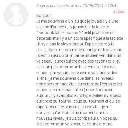
Soumis par
Leandre
le mer 23/06/2021 à 12h42
#124953
Bonjour !
Je me souviens d'un jeu que je jouais il y a une
dizaine d'années , j'y jouais sur la tablette
"Lexibook tablet master 2" petit problème sur
cette tablette il y a un store spécifique à la tablette
, il n'y a pas le play store ou l'apple store (etc
etc....) donc meme en cherchant je ne trouve pas
, c'est un jeu ou on incarne un alien vert dans un
vaisseau jaune (qui tire avec des rayon) et le jeu
c'est un peu comme un beat em up , il y a des
ennemi par vague , les ennemi sont aussi des
aliens , je me souviens que dans les niveaux
notre personnage était au centre de l'écran et les
ennemi (les méchant alien ) nous tournaient
autour , il y avait plusieurs type d-alien il y a ceux
qui tire et qui tourne , ceux qui tournent et qui se
rapprochent de plus en plus etc etc....je me
souvien qu'au bout d'un moment sur un
nouveau niveau je suis tombé sur un boss qui
était comme un vaisseau avec une armure