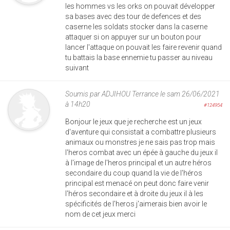
les hommes vs les orks on pouvait développer
sa bases avec des tour de defences et des
caserne les soldats stocker dans la caserne
attaquer si on appuyer sur un bouton pour
lancer l'attaque on pouvait les faire revenir quand
tu battais la base ennemie tu passer au niveau
suivant
Soumis par
ADJIHOU Terrance
le sam 26/06/2021
à 14h20
#124954
Bonjour le jeux que je recherche est un jeux
d'aventure qui consistait a combattre plusieurs
animaux ou monstres je ne sais pas trop mais
l'heros combat avec un épée à gauche du jeux il
à l'image de l'heros principal et un autre héros
secondaire du coup quand la vie de l'héros
principal est menacé on peut donc faire venir
l'héros secondaire et à droite du jeux il à les
spécificités de l'heros j'aimerais bien avoir le
nom de cet jeux merci