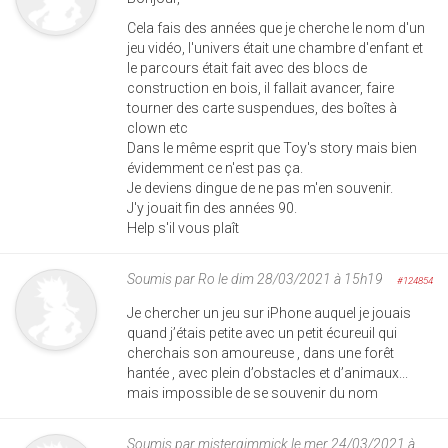
Cela fais des années que je cherche le nom d'un
jeu vidéo, l'univers était une chambre d'enfant et
le parcours était fait avec des blocs de
construction en bois, il fallait avancer, faire
tourner des carte suspendues, des boîtes à
clown etc
Dans le même esprit que Toy's story mais bien
évidemment ce n'est pas ça.
Je deviens dingue de ne pas m'en souvenir.
J'y jouait fin des années 90.
Help s'il vous plaît
Soumis par
Ro
le dim 28/03/2021 à 15h19
#124854
Je chercher un jeu sur iPhone auquel je jouais
quand j’étais petite avec un petit écureuil qui
cherchais son amoureuse , dans une forêt
hantée , avec plein d’obstacles et d’animaux...
mais impossible de se souvenir du nom
Soumis par
mistergimmick
le mer 24/03/2021 à