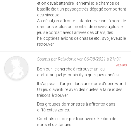
et on devait attendre l ennemi et le champs de
bataille était un paysage très dégagé comportant
des niveaux
Au début,on affronte l infanterie venant à bord de
camions et plus on montait de nouveau,plus le
jeu se corsait avec l arrivée des chars,des
hélicoptères,avions de chasse etc.. svp je veux le
retrouver
Soumis par
Relikdor
le ven 06/08/2021 à 21h31
#124975
Bonjour, je cherche à retrouver un jeu
gratuit auquel je jouais il y a quelques années.
Il s'agissait d'un jeu dans une sorte d'open world.
Un jeu d'aventure avec des quêtes à faire et des
trésors à trouver.
Des groupes de monstres à affronter dans
différentes zones.
Combats en tour par tour avec sélection de
sorts et d'attaques.