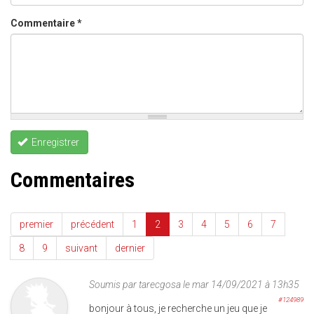
Commentaire
*
Enregistrer
Commentaires
premier
précédent
1
2
3
4
5
6
7
8
9
suivant
dernier
Soumis par
tarecgosa
le mar 14/09/2021 à 13h35
#124989
bonjour à tous, je recherche un jeu que je