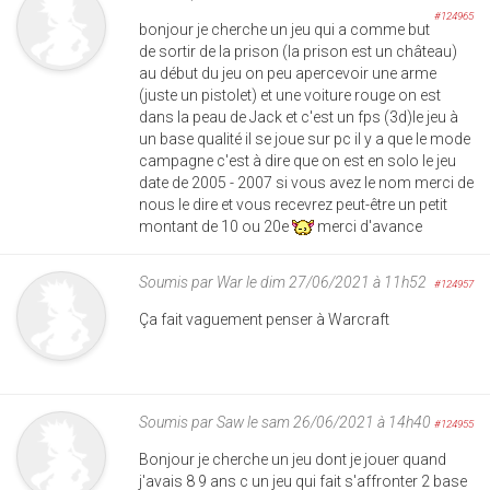
#124965
bonjour je cherche un jeu qui a comme but
de sortir de la prison (la prison est un château)
au début du jeu on peu apercevoir une arme
(juste un pistolet) et une voiture rouge on est
dans la peau de Jack et c'est un fps (3d)le jeu à
un base qualité il se joue sur pc il y a que le mode
campagne c'est à dire que on est en solo le jeu
date de 2005 - 2007 si vous avez le nom merci de
nous le dire et vous recevrez peut-être un petit
montant de 10 ou 20e
merci d'avance
Soumis par
War
le dim 27/06/2021 à 11h52
#124957
Ça fait vaguement penser à Warcraft
Soumis par
Saw
le sam 26/06/2021 à 14h40
#124955
Bonjour je cherche un jeu dont je jouer quand
j'avais 8 9 ans c un jeu qui fait s'affronter 2 base