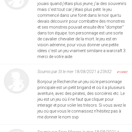
jouais quand j'étais plus jeune, j'ai des souvenirs
mais c'est tout car j'étais plus petit. le jeu
commencé dans une foret dans le noir que tu
devais découvrir pour combattre des monstres
et ses monstres pouvait ensuite être "dompter"
dans ton équipe. ton personnage est une sorte
de cavalier chevalier de la mort. le jeu est en
vision aérienne, pour vous donner une petite
idées c'est un jeu vraiment similaire a warcraft 3.
merci de votre aide.
Soumis par
St
le mer 18/08/2021 à 23h32
#124987
Bonjour je Recherche un jeu où le personnage
principale est un petit brigand et où il a plusieurs
aventure, avec des pirates, des sorcières etc. Le
jeu est un jeu où il ne faut que cliquer pour
interagir et pour voler les trésors. Si vous avez le
jeu où que vous le connaissez n'hésitez pas à
me donner le nom svp
Soumis par
Enzo Marano
le mer 18/08/2021 à