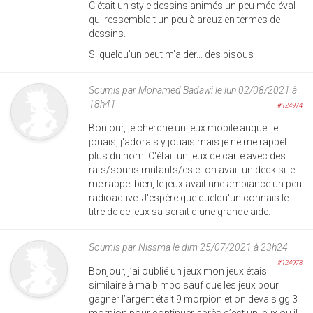
C'était un style dessins animés un peu médiéval
qui ressemblait un peu à arcuz en termes de
dessins.
Si quelqu'un peut m'aider... des bisous
Soumis par
Mohamed Badawi
le lun 02/08/2021 à
18h41
#124974
Bonjour, je cherche un jeux mobile auquel je
jouais, j'adorais y jouais mais je ne me rappel
plus du nom. C'était un jeux de carte avec des
rats/souris mutants/es et on avait un deck si je
me rappel bien, le jeux avait une ambiance un peu
radioactive. J'espère que quelqu'un connais le
titre de ce jeux sa serait d'une grande aide.
Soumis par
Nissma
le dim 25/07/2021 à 23h24
#124973
Bonjour, j’ai oublié un jeux mon jeux étais
similaire à ma bimbo sauf que les jeux pour
gagner l’argent était 9 morpion et on devais gg 3
morpion pour continuer après c’est un jeux ou il