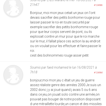
21h47
#124986
Bonjour, moi mon jeux cetait un jeux on l'ont
devais sacrifier des petits bonhome rouge pour
laisser passer le roi en toute securité par
exemple sacrifier des petits bonhomme rouge
pour que leur corps servent de pont, ou ils
explosait contre un mur pour que le roi marche
sur le mur, il fallait place ces action la au endroit
ou on voulait pour les effectuer et faire passer le
roi.
cest des bohnommes rouge asser petit
Soumis par
faed mohamed
le lun 16/08/2021 à
7h18
#124984
bonjour,moi mon jeu c était un jeu de guerre
assez réaliste genre des années 2000.Je suis un
2002 donc j y ai joué quand j avais 5 ou 6 ans
dans ce jeu,on jouait solo contre une armée,on
pouvait pas bouger de notre position disposant
d une mitraillette lourde,un canon et des missiles