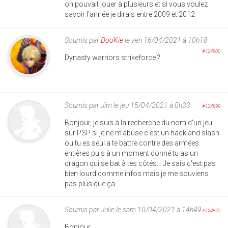
on pouvait jouer à plusieurs et si vous voulez
savoir l'année je dirais entre 2009 et 2012
Soumis par
DooKie
le ven 16/04/2021 à 10h18
#124900
Dynasty warriors strikeforce ?
Soumis par
Jim
le jeu 15/04/2021 à 0h33
#124899
Bonjour, je suis à la recherche du nom d'un jeu
sur PSP si je ne m'abuse c'est un hack and slash
ou tu es seul a te battre contre des armées
entières puis à un moment donné tu as un
dragon qui se bat à tes côtés... Je sais c'est pas
bien lourd comme infos mais je me souviens
pas plus que ça.
Soumis par
Julie
le sam 10/04/2021 à 14h49
#124875
Bonjour,