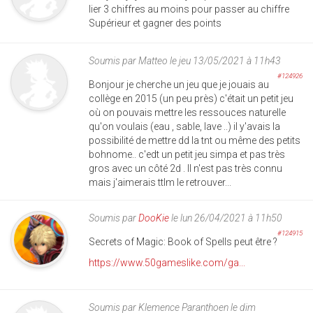
lier 3 chiffres au moins pour passer au chiffre
Supérieur et gagner des points
Soumis par
Matteo
le jeu 13/05/2021 à 11h43
#124926
Bonjour je cherche un jeu que je jouais au
collège en 2015 (un peu près) c'était un petit jeu
où on pouvais mettre les ressouces naturelle
qu'on voulais (eau , sable, lave ..) il y'avais la
possibilité de mettre dd la tnt ou même des petits
bohnome.. c'edt un petit jeu simpa et pas très
gros avec un côté 2d . Il n'est pas très connu
mais j'aimerais ttlm le retrouver...
Soumis par
DooKie
le lun 26/04/2021 à 11h50
#124915
Secrets of Magic: Book of Spells peut être ?
https://www.50gameslike.com/ga...
Soumis par
Klemence Paranthoen
le dim