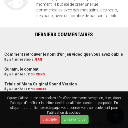
moment, le but été de créer une rue
commerciales avec des magasins, des resto,
des banc, avec un nombre de passants limite
DERNIERS COMMENTAIRES
Comment retrouver le nom d'un jeu vidéo que vous avez oublié
Il y a 1 année 8 mois
JEAN
Gunnm, le combat
Il y a 1 année 10 mois
CHRIS
Trials of Mana Original Sound Version
Il y a 1 année 11 mois
DOOKIE
Square Palace utilise des cookies afin d'analyser votre navigation, et ce, dans
l'optique d'améliorer la petinence et la qualité des contenus proposés. En
ENVIE D'ÉCRIRE ?
cliquant sur un lien de cette page, vous donnez votre consentement pour
l'utilisation de cookies.
J'accepte
En savoir plus
N'importe qui peut publier sur Square Palace. Même toi !