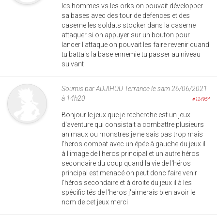
les hommes vs les orks on pouvait développer
sa bases avec des tour de defences et des
caserne les soldats stocker dans la caserne
attaquer si on appuyer sur un bouton pour
lancer l'attaque on pouvait les faire revenir quand
tu battais la base ennemie tu passer au niveau
suivant
Soumis par
ADJIHOU Terrance
le sam 26/06/2021
à 14h20
#124954
Bonjour le jeux que je recherche est un jeux
d'aventure qui consistait a combattre plusieurs
animaux ou monstres je ne sais pas trop mais
l'heros combat avec un épée à gauche du jeux il
à l'image de l'heros principal et un autre héros
secondaire du coup quand la vie de l'héros
principal est menacé on peut donc faire venir
l'héros secondaire et à droite du jeux il à les
spécificités de l'heros j'aimerais bien avoir le
nom de cet jeux merci