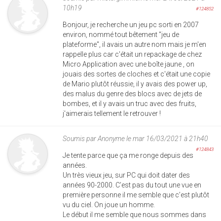
10h19
#124852
Bonjour, je recherche un jeu pc sorti en 2007
environ, nommé tout bêtement "jeu de
plateforme", il avais un autre nom mais je m'en
rappelle plus car c'était un repackage de chez
Micro Application avec une boîte jaune , on
jouais des sortes de cloches et c'était une copie
de Mario plutôt réussie, il y avais des power up,
des malus du genre des blocs avec de jets de
bombes, et il y avais un truc avec des fruits,
j'aimerais tellement le retrouver !
Soumis par
Anonyme
le mar 16/03/2021 à 21h40
#124843
Je tente parce que ça me ronge depuis des
années.
Un très vieux jeu, sur PC qui doit dater des
années 90-2000. C’est pas du tout une vue en
première personne il me semble que c’est plutôt
vu du ciel. On joue un homme.
Le début il me semble que nous sommes dans