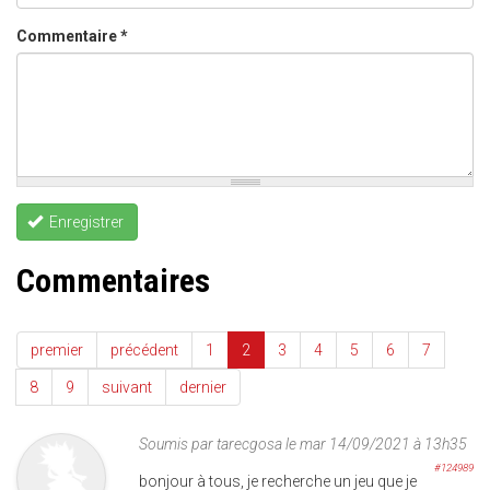
Commentaire
*
Enregistrer
Commentaires
premier
précédent
1
2
3
4
5
6
7
8
9
suivant
dernier
Soumis par
tarecgosa
le mar 14/09/2021 à 13h35
#124989
bonjour à tous, je recherche un jeu que je