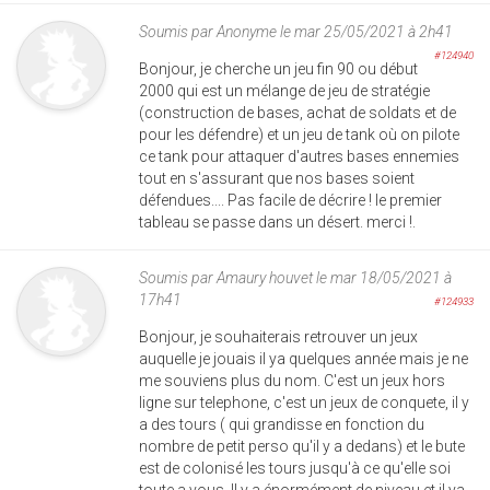
Soumis par
Anonyme
le mar 25/05/2021 à 2h41
#124940
Bonjour, je cherche un jeu fin 90 ou début
2000 qui est un mélange de jeu de stratégie
(construction de bases, achat de soldats et de
pour les défendre) et un jeu de tank où on pilote
ce tank pour attaquer d'autres bases ennemies
tout en s'assurant que nos bases soient
défendues.... Pas facile de décrire ! le premier
tableau se passe dans un désert. merci !.
Soumis par
Amaury houvet
le mar 18/05/2021 à
17h41
#124933
Bonjour, je souhaiterais retrouver un jeux
auquelle je jouais il ya quelques année mais je ne
me souviens plus du nom. C'est un jeux hors
ligne sur telephone, c'est un jeux de conquete, il y
a des tours ( qui grandisse en fonction du
nombre de petit perso qu'il y a dedans) et le bute
est de colonisé les tours jusqu'à ce qu'elle soi
toute a vous. Il y a énormément de niveau et il ya