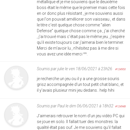
métallique et je me souviens que le deuxième
boss était le même que le premier mais cette fois
en or donc plus résistant , je me souviens aussi
que l'on pouvait améliorer son vaisseau , et dans
le titre c'est quelque chose comme "alien
Defense" quelque chose comme ça , j'ai cherché
, j'ai trouvé mais c'était pas le même jeu , j'espère
qu'il existe toujours car j'aimerai bien le terminer.
Merci de m'avoir lu , n'hésitez pas à me dire si
vous avez une idée merci ^^.
Soumis par
julie
le ven 18/06/2021 à 23h26
#124950
je recherche un jeu ou il y a une grosse souris
grisz accompagnée d'un tout petit chat blanc, et
il y'avais plusieur mini jeu dedans.. help hihi
Soumis par
Paul
le dim 06/06/2021 à 18h32
#124948
J'aimerais retrouver le nom d'un jeu vidéo PC qui
se joue en solo. Il fallait tuer des monstres. la
qualité était pas ouf. Je me souviens qu'il fallait