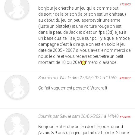
#124965
bonjour je cherche un jeu qui a comme but
de sortir de la prison (la prison est un château)
au début du jeu on peu apercevoir une arme
(juste un pistolet) et une voiture rouge on est
dans la peau de Jack et c'est un fps (3d)le jeu à
un base qualité il se joue sur pc il y a que le mode
campagne c'est à dire que on est en solo le jeu
date de 2005 - 2007 si vous avez le nom merci de
nous le dire et vous recevrez peut-être un petit
montant de 10 ou 20e
merci d'avance
Soumis par
War
le dim 27/06/2021 à 11h52
#124957
Ça fait vaguement penser à Warcraft
Soumis par
Saw
le sam 26/06/2021 à 14h40
#124955
Bonjour je cherche un jeu dont je jouer quand
j'avais 8 9 ans c un jeu qui fait s'affronter 2 base