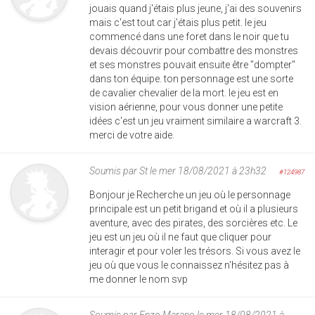
jouais quand j'étais plus jeune, j'ai des souvenirs
mais c'est tout car j'étais plus petit. le jeu
commencé dans une foret dans le noir que tu
devais découvrir pour combattre des monstres
et ses monstres pouvait ensuite être "dompter"
dans ton équipe. ton personnage est une sorte
de cavalier chevalier de la mort. le jeu est en
vision aérienne, pour vous donner une petite
idées c'est un jeu vraiment similaire a warcraft 3.
merci de votre aide.
Soumis par
St
le mer 18/08/2021 à 23h32
#124987
Bonjour je Recherche un jeu où le personnage
principale est un petit brigand et où il a plusieurs
aventure, avec des pirates, des sorcières etc. Le
jeu est un jeu où il ne faut que cliquer pour
interagir et pour voler les trésors. Si vous avez le
jeu où que vous le connaissez n'hésitez pas à
me donner le nom svp
Soumis par
Enzo Marano
le mer 18/08/2021 à