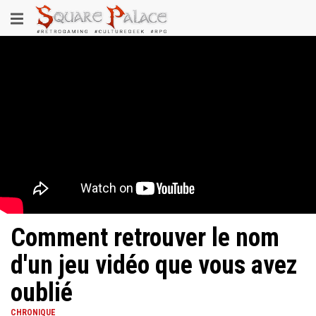
Aller
Toggle
au
contenu
navigation
principal
Comment retrouver le nom
d'un jeu vidéo que vous avez
oublié
CHRONIQUE