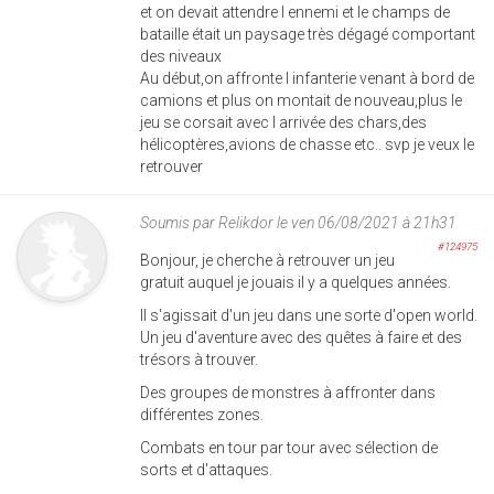
et on devait attendre l ennemi et le champs de
bataille était un paysage très dégagé comportant
des niveaux
Au début,on affronte l infanterie venant à bord de
camions et plus on montait de nouveau,plus le
jeu se corsait avec l arrivée des chars,des
hélicoptères,avions de chasse etc.. svp je veux le
retrouver
Soumis par
Relikdor
le ven 06/08/2021 à 21h31
#124975
Bonjour, je cherche à retrouver un jeu
gratuit auquel je jouais il y a quelques années.
Il s'agissait d'un jeu dans une sorte d'open world.
Un jeu d'aventure avec des quêtes à faire et des
trésors à trouver.
Des groupes de monstres à affronter dans
différentes zones.
Combats en tour par tour avec sélection de
sorts et d'attaques.