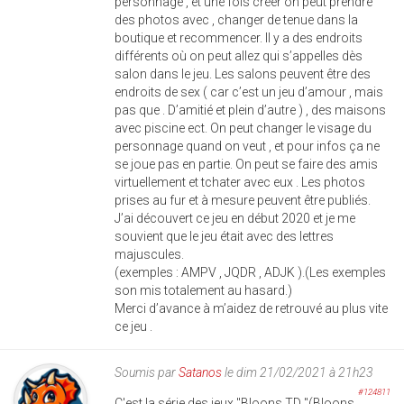
personnage , et une fois créer on peut prendre
des photos avec , changer de tenue dans la
boutique et recommencer. Il y a des endroits
différents où on peut allez qui s’appelles dès
salon dans le jeu. Les salons peuvent être des
endroits de sex ( car c’est un jeu d’amour , mais
pas que . D’amitié et plein d’autre ) , des maisons
avec piscine ect. On peut changer le visage du
personnage quand on veut , et pour infos ça ne
se joue pas en partie. On peut se faire des amis
virtuellement et tchater avec eux . Les photos
prises au fur et à mesure peuvent être publiés.
J’ai découvert ce jeu en début 2020 et je me
souvient que le jeu était avec des lettres
majuscules.
(exemples : AMPV , JQDR , ADJK ).(Les exemples
son mis totalement au hasard.)
Merci d’avance à m’aidez de retrouvé au plus vite
ce jeu .
Soumis par
Satanos
le dim 21/02/2021 à 21h23
#124811
C'est la série des jeux "Bloons TD "(Bloons