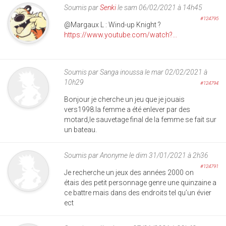
Soumis par
Senki
le sam 06/02/2021 à 14h45
#124795
@Margaux L : Wind-up Knight ?
https://www.youtube.com/watch?...
Soumis par
Sanga inoussa
le mar 02/02/2021 à
10h29
#124794
Bonjour je cherche un jeu que je jouais
vers1998.la femme a été enlever par des
motard,le sauvetage final de la femme se fait sur
un bateau.
Soumis par
Anonyme
le dim 31/01/2021 à 2h36
#124791
Je recherche un jeux des années 2000 on
étais des petit personnage genre une quinzaine a
ce battre mais dans des endroits tel qu’un évier
ect