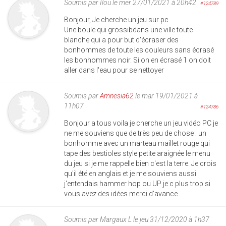
Soumis par
Ilou
le mer 27/01/2021 à 20h42
#124789
Bonjour, Je cherche un jeu sur pc
Une boule qui grossibdans une ville toute
blanche qui a pour but d'écraser des
bonhommes de toute les couleurs sans écrasé
les bonhommes noir. Si on en écrasé 1 on doit
aller dans l'eau pour se nettoyer
Soumis par
Amnesia62
le mar 19/01/2021 à
11h07
#124786
Bonjour a tous voila je cherche un jeu vidéo PC je
ne me souviens que de très peu de chose : un
bonhomme avec un marteau maillet rouge qui
tape des bestioles style petite araignée le menu
du jeu si je me rappelle bien c'est la terre. Je crois
qu'il été en anglais et je me souviens aussi
j'entendais hammer hop ou UP je c plus trop si
vous avez des idées merci d'avance
Soumis par
Margaux L
le jeu 31/12/2020 à 1h37