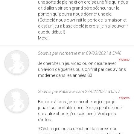
une sorte de plaine et on croise une fille qui nous
dit d’aller voir son grand père pêcheur sur le
ponton qui pourra nous donner une cle.
(Cette clé nous ouvrirait la porte de la maison et
c’est un jeu à base de clé je crois, je n’ai souvenir
que du début !)
Merci.
Soumis par
Norbert
le mar 09/03/2021 à 5h46
#124832
Je cherche un jeu vidéo où on débute avec
un avion de guerres puis on finit par des avions
moderne dans les années 80
Soumis par
Katana
le sam 27/02/2021 à 0h17
#124815
Bonjour à tous , je recherche un jeu que je
jouais sur portable ( peut être ça peut ce jouer
sur autre chose , j’en sais rien ). Voilà plus
d’infos :
-C’est un jeu ou au début on dois créer son