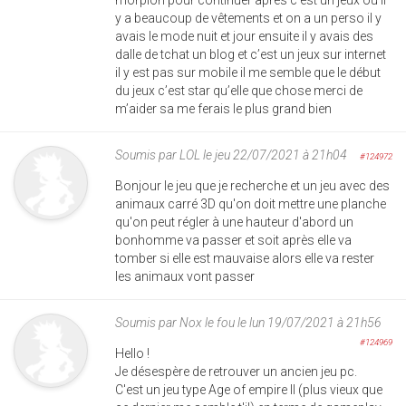
y a beaucoup de vêtements et on a un perso il y
avais le mode nuit et jour ensuite il y avais des
dalle de tchat un blog et c’est un jeux sur internet
il y est pas sur mobile il me semble que le début
du jeux c’est star qu’elle que chose merci de
m’aider sa me ferais le plus grand bien
Soumis par
LOL
le jeu 22/07/2021 à 21h04
#124972
Bonjour le jeu que je recherche et un jeu avec des
animaux carré 3D qu'on doit mettre une planche
qu'on peut régler à une hauteur d'abord un
bonhomme va passer et soit après elle va
tomber si elle est mauvaise alors elle va rester
les animaux vont passer
Soumis par
Nox le fou
le lun 19/07/2021 à 21h56
#124969
Hello !
Je désespère de retrouver un ancien jeu pc.
C'est un jeu type Age of empire II (plus vieux que