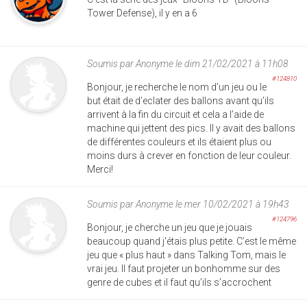
Tower Defense), il y en a 6
Soumis par
Anonyme
le dim 21/02/2021 à 11h08
#124810
Bonjour, je recherche le nom d’un jeu ou le
but était de d’eclater des ballons avant qu’ils
arrivent à la fin du circuit et cela a l’aide de
machine qui jettent des pics. Il y avait des ballons
de différentes couleurs et ils étaient plus ou
moins durs à crever en fonction de leur couleur.
Merci!
Soumis par
Anonyme
le mer 10/02/2021 à 19h43
#124796
Bonjour, je cherche un jeu que je jouais
beaucoup quand j'étais plus petite. C’est le même
jeu que « plus haut » dans Talking Tom, mais le
vrai jeu. Il faut projeter un bonhomme sur des
genre de cubes et il faut qu’ils s’accrochent