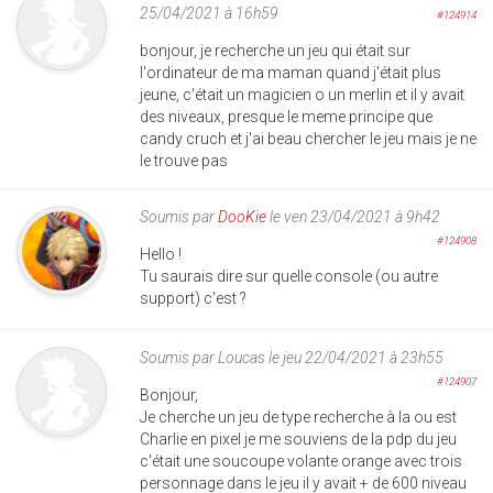
25/04/2021 à 16h59
#124914
bonjour, je recherche un jeu qui était sur
l'ordinateur de ma maman quand j'était plus
jeune, c'était un magicien o un merlin et il y avait
des niveaux, presque le meme principe que
candy cruch et j'ai beau chercher le jeu mais je ne
le trouve pas
Soumis par
DooKie
le ven 23/04/2021 à 9h42
#124908
Hello !
Tu saurais dire sur quelle console (ou autre
support) c'est ?
Soumis par
Loucas
le jeu 22/04/2021 à 23h55
#124907
Bonjour,
Je cherche un jeu de type recherche à la ou est
Charlie en pixel je me souviens de la pdp du jeu
c'était une soucoupe volante orange avec trois
personnage dans le jeu il y avait + de 600 niveau