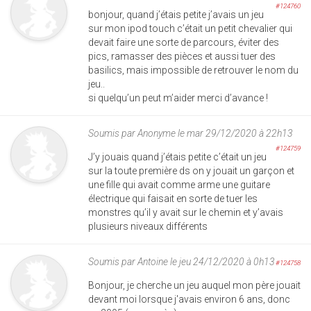
#124760
bonjour, quand j’étais petite j’avais un jeu
sur mon ipod touch c’était un petit chevalier qui
devait faire une sorte de parcours, éviter des
pics, ramasser des pièces et aussi tuer des
basilics, mais impossible de retrouver le nom du
jeu..
si quelqu’un peut m’aider merci d’avance !
Soumis par
Anonyme
le mar 29/12/2020 à 22h13
#124759
J’y jouais quand j’étais petite c’était un jeu
sur la toute première ds on y jouait un garçon et
une fille qui avait comme arme une guitare
électrique qui faisait en sorte de tuer les
monstres qu’il y avait sur le chemin et y’avais
plusieurs niveaux différents
Soumis par
Antoine
le jeu 24/12/2020 à 0h13
#124758
Bonjour, je cherche un jeu auquel mon père jouait
devant moi lorsque j'avais environ 6 ans, donc