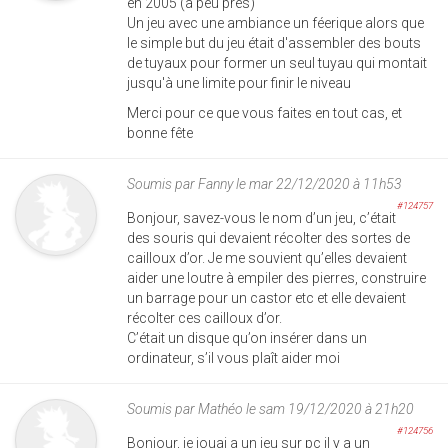
en 2005 (a peu près)
Un jeu avec une ambiance un féerique alors que
le simple but du jeu était d'assembler des bouts
de tuyaux pour former un seul tuyau qui montait
jusqu'à une limite pour finir le niveau
Merci pour ce que vous faites en tout cas, et
bonne fête
Soumis par
Fanny
le mar 22/12/2020 à 11h53
#124757
Bonjour, savez-vous le nom d’un jeu, c’était
des souris qui devaient récolter des sortes de
cailloux d’or. Je me souvient qu’elles devaient
aider une loutre à empiler des pierres, construire
un barrage pour un castor etc et elle devaient
récolter ces cailloux d’or.
C’était un disque qu’on insérer dans un
ordinateur, s’il vous plaît aider moi
Soumis par
Mathéo
le sam 19/12/2020 à 21h20
#124756
Bonjour, je jouai a un jeu sur pc il y a un