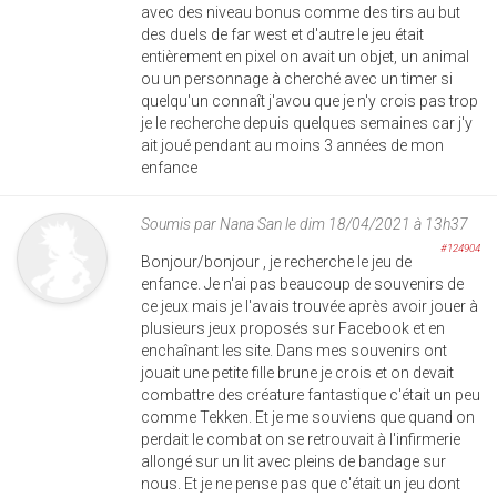
avec des niveau bonus comme des tirs au but
des duels de far west et d'autre le jeu était
entièrement en pixel on avait un objet, un animal
ou un personnage à cherché avec un timer si
quelqu'un connaît j'avou que je n'y crois pas trop
je le recherche depuis quelques semaines car j'y
ait joué pendant au moins 3 années de mon
enfance
Soumis par
Nana San
le dim 18/04/2021 à 13h37
#124904
Bonjour/bonjour , je recherche le jeu de
enfance. Je n'ai pas beaucoup de souvenirs de
ce jeux mais je l'avais trouvée après avoir jouer à
plusieurs jeux proposés sur Facebook et en
enchaînant les site. Dans mes souvenirs ont
jouait une petite fille brune je crois et on devait
combattre des créature fantastique c'était un peu
comme Tekken. Et je me souviens que quand on
perdait le combat on se retrouvait à l'infirmerie
allongé sur un lit avec pleins de bandage sur
nous. Et je ne pense pas que c'était un jeu dont