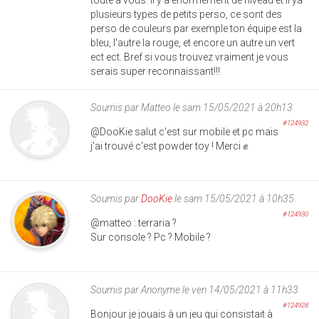
plusieurs types de petits perso, ce sont des
perso de couleurs par exemple ton équipe est la
bleu, l'autre la rouge, et encore un autre un vert
ect ect. Bref si vous trouvez vraiment je vous
serais super reconnaissant!!!
Soumis par
Matteo
le sam 15/05/2021 à 20h13
#124932
@DooKie salut c'est sur mobile et pc mais
j'ai trouvé c'est powder toy ! Merci ✊
Soumis par
DooKie
le sam 15/05/2021 à 10h35
#124930
@matteo : terraria ?
Sur console ? Pc ? Mobile ?
Soumis par
Anonyme
le ven 14/05/2021 à 11h33
#124928
Bonjour je jouais à un jeu qui consistait à