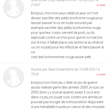
21h47
#124986
Bonjour, moi mon jeux cetait un jeux on l'ont
devais sacrifier des petits bonhome rouge pour
laisser passer le roi en toute securité par
exemple sacrifier des petits bonhomme rouge
pour que leur corps servent de pont, ou ils
explosait contre un mur pour que le roi marche
sur le mur, il fallait place ces action la au endroit
ou on voulait pour les effectuer et faire passer le
roi.
cest des bohnommes rouge asser petit
Soumis par
faed mohamed
le lun 16/08/2021 à
7h18
#124984
bonjour,moi mon jeu c était un jeu de guerre
assez réaliste genre des années 2000.Je suis un
2002 donc j y ai joué quand j avais 5 ou 6 ans
dans ce jeu,on jouait solo contre une armée,on
pouvait pas bouger de notre position disposant
d une mitraillette lourde,un canon et des missiles