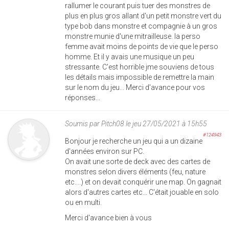
rallumer le courant puis tuer des monstres de
plus en plus gros allant d'un petit monstre vert du
type bob dans monstre et compagnie à un gros
monstre munie d'une mitrailleuse. la perso
femme avait moins de points de vie que le perso
homme. Et il y avais une musique un peu
stressante. C'est horrible jme souviens de tous
les détails mais impossible de remettre la main
sur le nom du jeu... Merci d'avance pour vos
réponses...
Soumis par
Pitch08
le jeu 27/05/2021 à 15h55
#124943
Bonjour je recherche un jeu qui a un dizaine
d'années environ sur PC.
On avait une sorte de deck avec des cartes de
monstres selon divers éléments (feu, nature
etc....) et on devait conquérir une map. On gagnait
alors d'autres cartes etc... C'était jouable en solo
ou en multi.
Merci d'avance bien à vous