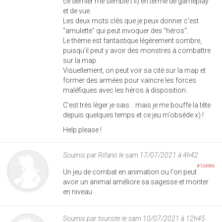
ce dernier me semble t'il) en terme de gameplay
et de vue.
Les deux mots clés que je peux donner c'est
"amulette" qui peut invoquer des "héros".
Le thème est fantastique légèrement sombre,
puisqu'il peut y avoir des monstres à combattre
sur la map.
Visuellement, on peut voir sa cité sur la map et
former des armées pour vaincre les forces
maléfiques avec les héros à disposition.
C'est très léger je sais .. mais je me bouffe la tête
depuis quelques temps et ce jeu m'obsède x) !
Help please !
Soumis par
Rifano
le sam 17/07/2021 à 4h42
#124966
Un jeu de combat en animation ou l'on peut
avoir un animal améliore sa sagesse et monter
en niveau
Soumis par
touriste
le sam 10/07/2021 à 12h45