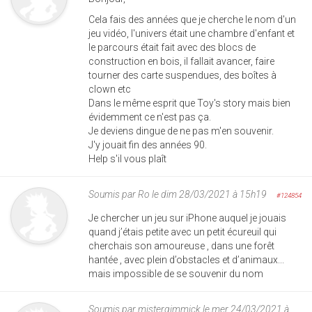
Cela fais des années que je cherche le nom d'un
jeu vidéo, l'univers était une chambre d'enfant et
le parcours était fait avec des blocs de
construction en bois, il fallait avancer, faire
tourner des carte suspendues, des boîtes à
clown etc
Dans le même esprit que Toy's story mais bien
évidemment ce n'est pas ça.
Je deviens dingue de ne pas m'en souvenir.
J'y jouait fin des années 90.
Help s'il vous plaît
Soumis par
Ro
le dim 28/03/2021 à 15h19
#124854
Je chercher un jeu sur iPhone auquel je jouais
quand j’étais petite avec un petit écureuil qui
cherchais son amoureuse , dans une forêt
hantée , avec plein d’obstacles et d’animaux...
mais impossible de se souvenir du nom
Soumis par
mistergimmick
le mer 24/03/2021 à