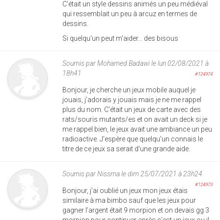
C'était un style dessins animés un peu médiéval
qui ressemblait un peu à arcuz en termes de
dessins.
Si quelqu'un peut m'aider... des bisous
Soumis par
Mohamed Badawi
le lun 02/08/2021 à
18h41
#124974
Bonjour, je cherche un jeux mobile auquel je
jouais, j'adorais y jouais mais je ne me rappel
plus du nom. C'était un jeux de carte avec des
rats/souris mutants/es et on avait un deck si je
me rappel bien, le jeux avait une ambiance un peu
radioactive. J'espère que quelqu'un connais le
titre de ce jeux sa serait d'une grande aide.
Soumis par
Nissma
le dim 25/07/2021 à 23h24
#124973
Bonjour, j’ai oublié un jeux mon jeux étais
similaire à ma bimbo sauf que les jeux pour
gagner l’argent était 9 morpion et on devais gg 3
morpion pour continuer après c’est un jeux ou il