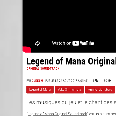
Legend of Mana Origina
ORIGINAL SOUNDTRACK
PAR
CLEEEM
- PUBLIÉ LE 24 AOÛT 2017 À 01H51
4
180
Legend of Mana
Yoko Shimomura
Annika Ljungberg
Les musiques du jeu et le chant des s
"
Legend of Mana Original Soundtrack
" est un album sor