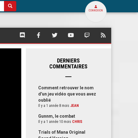
CONNEXION
SQUARE
SQUARE
SQUARE
SQUARE
SQUARE
FLUX
PALACE
PALACE
PALACE
PALACE
PALACE
RSS
SUR
SUR
SUR
SUR
SUR
DE
DISCORD
FACEBOOK
TWITTER
YOUTUBE
TWITCH
SQUARE
PALACE
DERNIERS
COMMENTAIRES
Comment retrouver le nom
d'un jeu vidéo que vous avez
oublié
Il y a 1 année 8 mois
JEAN
Gunnm, le combat
Il y a 1 année 10 mois
CHRIS
Trials of Mana Original