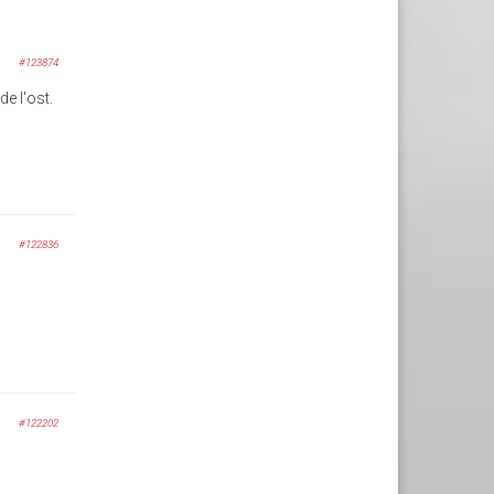
#123874
e l'ost.
#122836
#122202