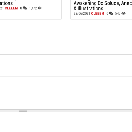
rations
Awakening Dx Soluce, Ane
& Illustrations
021
CLEEEM
0
1,472
28/06/2021
CLEEEM
0
545