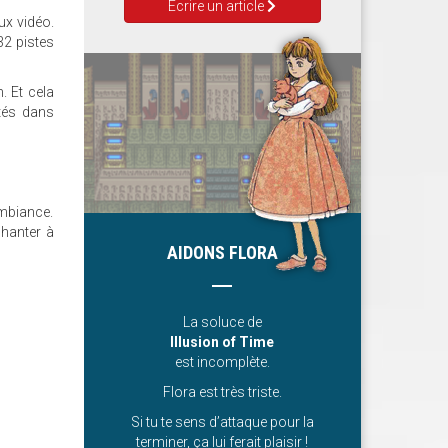
Ecrire un article
ux vidéo.
32 pistes
. Et cela
ntés dans
ambiance.
chanter à
AIDONS FLORA
La soluce de
Illusion of Time
est incomplète.
Flora est très triste.
Si tu te sens d’attaque pour la
terminer, ça lui ferait plaisir !