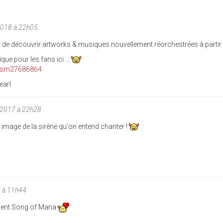
2018 à 22h05
n de découvrir artworks & musiques nouvellement réorchestrées à partir d
ue pour les fans ici ...
h/sm27686864
earl
/2017 à 22h28
ne image de la sirène qu'on entend chanter !
7 à 11h44
ement Song of Mana