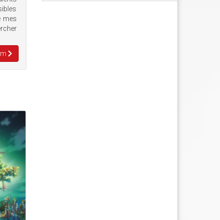
sibles
de mes
ercher
eem