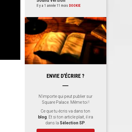
Sound Version
Il y a 1 année 11 mois
DOOKIE
ENVIE D'ÉCRIRE ?
N'importe qui peut publier sur
Square Palace. Même toi !
Ce que tu écris va dans ton
blog
. Et si ton article plait, il ira
dans la
Sélection SP
.