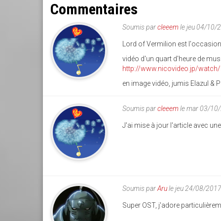
Commentaires
Soumis par
cleeem
le jeu 04/10/
Lord of Vermilion est l'occasio
vidéo d'un quart d'heure de musiq
http://www.nicovideo.jp/watc
en image vidéo, jumis Elazul & P
Soumis par
cleeem
le mar 03/10
J'ai mise à jour l'article avec u
Soumis par
Aru
le jeu 24/08/201
Super OST, j'adore particulièr