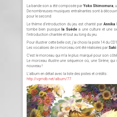
La bande son a été composée par
Yoko Shimomura
, 
De nombreuses musiques entraînantes sont à découvrir 
pour le second.
Le thème d'introduction du jeu est chanté par
Annika 
tombe bien puisque
la Suède
a une culture et une sen
l'introduction chantée et tout au long du jeu.
Pour illustrer cette belle ost, j'ai choisi la piste 14 du CD1
Les vocalises de ce morceau ont été réalisées par
Saki
C'est le morceau qui m'a le plus marqué pour son côté
Le morceau illustre une séquence où, une Sirène, qui 
nouveau !
L'album en détail avec la liste des pistes et crédits :
http://vgmdb.net/album/77
LEGEND_OF_MANA_ELLE.