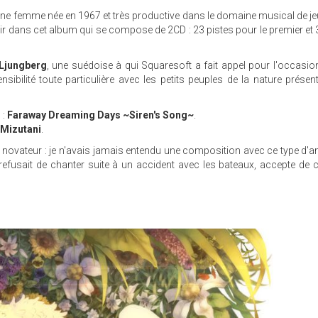
une femme née en 1967 et très productive dans le domaine musical de je
dans cet album qui se compose de 2CD : 23 pistes pour le premier et 
Ljungberg
, une suédoise à qui Squaresoft a fait appel pour l'occasion
sibilité toute particulière avec les petits peuples de la nature prése
 :
Faraway Dreaming Days ~Siren's Song~
.
 Mizutani
.
 novateur : je n'avais jamais entendu une composition avec ce type d'
refusait de chanter suite à un accident avec les bateaux, accepte de 
JPG