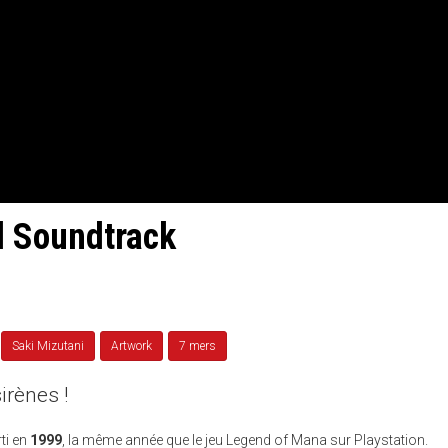
l Soundtrack
Saki Mizutani
Artwork
7 mers
irènes !
ti en
1999
, la même année que le jeu Legend of Mana sur Playstation.