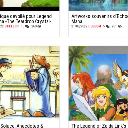
ique dévoilé pour Legend
Artworks souvenirs d'Echo
na -The Teardrop Crystal-
Mana
022
LIFELESS
10
260
21/08/2022
CLEEEM
5
981
l Soluce, Anecdotes &
The Legend of Zelda Link's