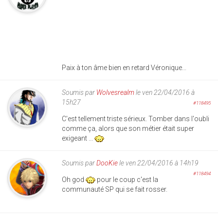
Paix à ton âme bien en retard Véronique...
Soumis par
Wolvesrealm
le ven 22/04/2016 à
15h27
#118495
C'est tellement triste sérieux. Tomber dans l'oubli
comme ça, alors que son métier était super
exigeant ...
Soumis par
DooKie
le ven 22/04/2016 à 14h19
#118494
Oh god
pour le coup c'est la
communauté SP qui se fait rosser.