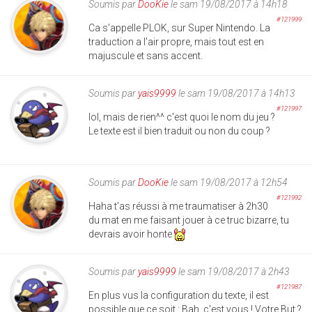
Soumis par
DooKie
le sam 19/08/2017 à 14h18
#121999
Ca s'appelle PLOK, sur Super Nintendo. La
traduction a l'air propre, mais tout est en
majuscule et sans accent.
Soumis par
yais9999
le sam 19/08/2017 à 14h13
#121997
lol, mais de rien^^ c'est quoi le nom du jeu ?
Le texte est il bien traduit ou non du coup ?
Soumis par
DooKie
le sam 19/08/2017 à 12h54
#121992
Haha t'as réussi à me traumatiser à 2h30
du mat en me faisant jouer à ce truc bizarre, tu
devrais avoir honte
Soumis par
yais9999
le sam 19/08/2017 à 2h43
#121987
En plus vus la configuration du texte, il est
possible que ce soit : Bah, c'est vous ! Votre But ?