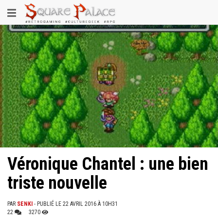
Aller
Toggle
au
contenu
navigation
principal
Véronique Chantel : une bien
triste nouvelle
PAR
SENKI
- PUBLIÉ LE 22 AVRIL 2016 À 10H31
22
3270