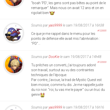
"boah 'PD', les gens sont pas bêtes au point de le
remarquer". Mais nous on avait 12 ans et on en
rigolait bien
Soumis par
yais9999
le sam 19/08/2017 à 16h38
#122005
Ce que je me rappel dans le menu pour les
points de défense elle avait mis l’abréviation :
"PD"...
Soumis par
DooKie
le sam 19/08/2017 à 14h48
#122003
Tu prêches un converti, j'ai toujours adoré
son travail, surtout au vu des contraintes
techniques de l'époque.
Par contre, j'avoue, la trad de Mystic Quest est
bien moisie, comme tu dis. Je me rappelle juste
du roi noir. "roi, tu vas me le payer" ou un truc du
genre
Soumis par
yais9999
le sam 19/08/2017 à 16h16