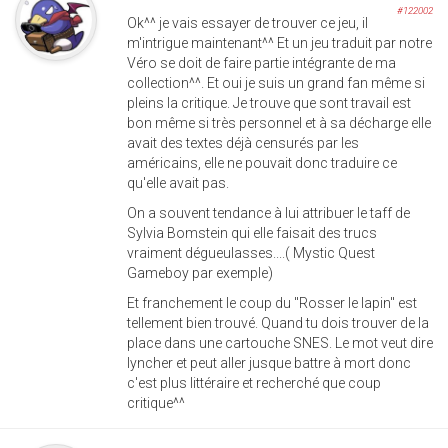
#122002
Ok^^ je vais essayer de trouver ce jeu, il
m'intrigue maintenant^^ Et un jeu traduit par notre
Véro se doit de faire partie intégrante de ma
collection^^. Et oui je suis un grand fan même si
pleins la critique. Je trouve que sont travail est
bon même si très personnel et à sa décharge elle
avait des textes déjà censurés par les
américains, elle ne pouvait donc traduire ce
qu'elle avait pas.
On a souvent tendance à lui attribuer le taff de
Sylvia Bomstein qui elle faisait des trucs
vraiment dégueulasses....( Mystic Quest
Gameboy par exemple)
Et franchement le coup du "Rosser le lapin" est
tellement bien trouvé. Quand tu dois trouver de la
place dans une cartouche SNES. Le mot veut dire
lyncher et peut aller jusque battre à mort donc
c'est plus littéraire et recherché que coup
critique^^