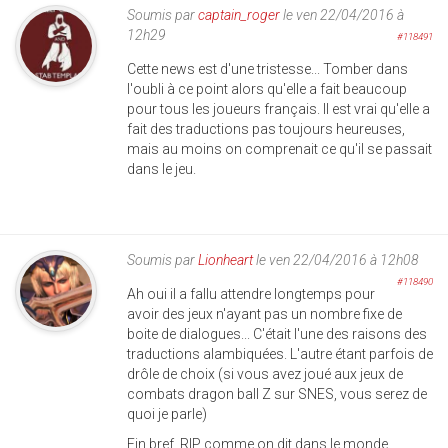
Soumis par
captain_roger
le ven 22/04/2016 à
12h29
#118491
Cette news est d'une tristesse... Tomber dans
l'oubli à ce point alors qu'elle a fait beaucoup
pour tous les joueurs français. Il est vrai qu'elle a
fait des traductions pas toujours heureuses,
mais au moins on comprenait ce qu'il se passait
dans le jeu.
Soumis par
Lionheart
le ven 22/04/2016 à 12h08
#118490
Ah oui il a fallu attendre longtemps pour
avoir des jeux n'ayant pas un nombre fixe de
boite de dialogues... C'était l'une des raisons des
traductions alambiquées. L'autre étant parfois de
drôle de choix (si vous avez joué aux jeux de
combats dragon ball Z sur SNES, vous serez de
quoi je parle)
Fin bref, RIP comme on dit dans le monde