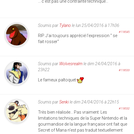
... c'est pas une contrainte technique...
Soumis par
Tylano
le lun 25/04/2016 à 17h36
#118545
RIP. J'ai toujours apprécié l'expression " se
fait rosser"
Soumis par
Wolvesrealm
le dim 24/04/2016 à
23h22
#118533
Le fameux paltoquet
Soumis par
Senki
le dim 24/04/2016 à 22h15
#118532
Très bien réalisée... Pas vraiment. Les
limitations techniques de la Super Nintendo et la
gourmandise de la langue française ont fait que
Secret of Mana n'est pas traduit textuellement