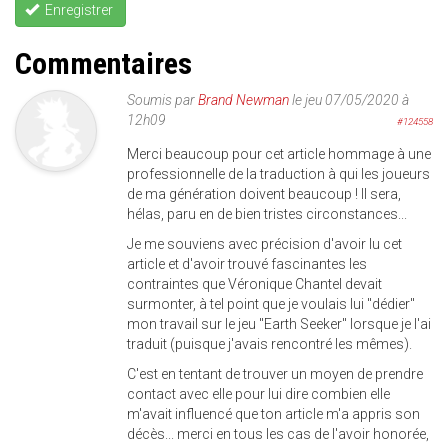
Enregistrer
Commentaires
Soumis par
Brand Newman
le jeu 07/05/2020 à
12h09
#124558
Merci beaucoup pour cet article hommage à une
professionnelle de la traduction à qui les joueurs
de ma génération doivent beaucoup ! Il sera,
hélas, paru en de bien tristes circonstances...
Je me souviens avec précision d'avoir lu cet
article et d'avoir trouvé fascinantes les
contraintes que Véronique Chantel devait
surmonter, à tel point que je voulais lui "dédier"
mon travail sur le jeu "Earth Seeker" lorsque je l'ai
traduit (puisque j'avais rencontré les mêmes).
C'est en tentant de trouver un moyen de prendre
contact avec elle pour lui dire combien elle
m'avait influencé que ton article m'a appris son
décès... merci en tous les cas de l'avoir honorée,