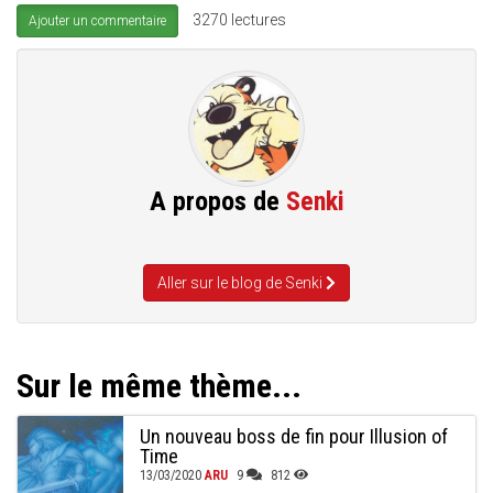
3270 lectures
Ajouter un commentaire
A propos de
Senki
Aller sur le blog de Senki
Sur le même thème...
Un nouveau boss de fin pour Illusion of
Time
13/03/2020
ARU
9
812