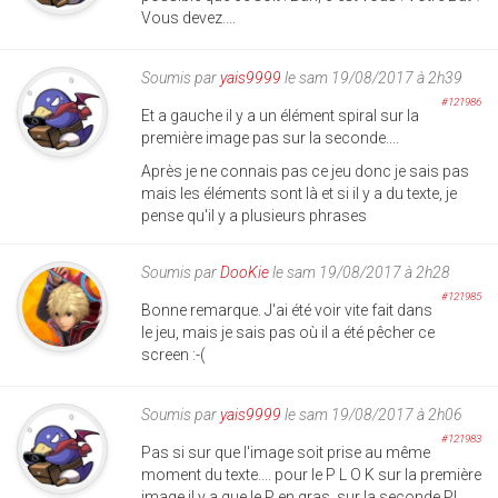
Vous devez....
Soumis par
yais9999
le sam 19/08/2017 à 2h39
#121986
Et a gauche il y a un élément spiral sur la
première image pas sur la seconde....
Après je ne connais pas ce jeu donc je sais pas
mais les éléments sont là et si il y a du texte, je
pense qu'il y a plusieurs phrases
Soumis par
DooKie
le sam 19/08/2017 à 2h28
#121985
Bonne remarque. J'ai été voir vite fait dans
le jeu, mais je sais pas où il a été pêcher ce
screen :-(
Soumis par
yais9999
le sam 19/08/2017 à 2h06
#121983
Pas si sur que l'image soit prise au même
moment du texte.... pour le P L O K sur la première
image il y a que le P en gras, sur la seconde PL...