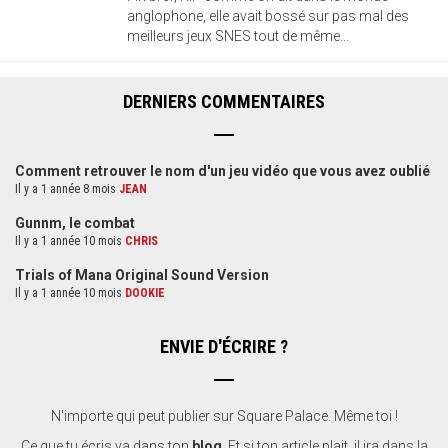
anglophone, elle avait bossé sur pas mal des
meilleurs jeux SNES tout de même...
DERNIERS COMMENTAIRES
Comment retrouver le nom d'un jeu vidéo que vous avez oublié
Il y a 1 année 8 mois
JEAN
Gunnm, le combat
Il y a 1 année 10 mois
CHRIS
Trials of Mana Original Sound Version
Il y a 1 année 10 mois
DOOKIE
ENVIE D'ÉCRIRE ?
N'importe qui peut publier sur Square Palace. Même toi !
Ce que tu écris va dans ton
blog
. Et si ton article plait, il ira dans la