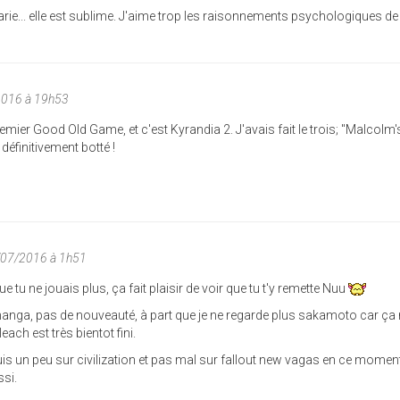
arie... elle est sublime. J'aime trop les raisonnements psychologiques de
2016 à 19h53
mier Good Old Game, et c'est Kyrandia 2. J'avais fait le trois; "Malcolm'
définitivement botté !
/07/2016 à 1h51
que tu ne jouais plus, ça fait plaisir de voir que tu t'y remette Nuu
anga, pas de nouveauté, à part que je ne regarde plus sakamoto car ça
each est très bientot fini.
uis un peu sur civilization et pas mal sur fallout new vagas en ce momen
ssi.