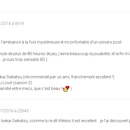
7/2016 à 5h19
 l'ambiance à la fois mystérieuse et inconfortable d'un univers post-
le de plus de 80 heures de jeu; j'aime beaucoup la jouabilité, et la fin m'a
.. je suis trop sensible XD )
ekai Seikatsu (récommendé par un ami, franchement excellent !)
u Love! (saison 2)
e amitié entre mecs, que c'est beau !
)
07/2016 à 22h43
ekai Seikatsu, comme tu le dit lifeless il est excellent... je l'ai découvert 