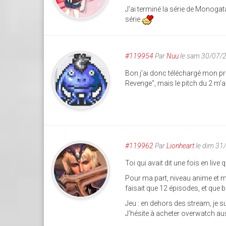
J'ai terminé la série de Monogat
série
#119954
Par
Nuu
le sam 30/07/
Bon j'ai donc téléchargé mon pre
Revenge", mais le pitch du 2 m'a 
#119962
Par
Lionheart
le dim 31
Toi qui avait dit une fois en live 
Pour ma part, niveau anime et m
faisait que 12 épisodes, et que bl
Jeu : en dehors des stream, je s
J'hésite à acheter overwatch au