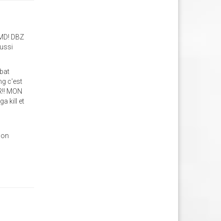
OMD! DBZ
aussi
mbat
ng c'est
OR!! MON
 kill et
e
mon