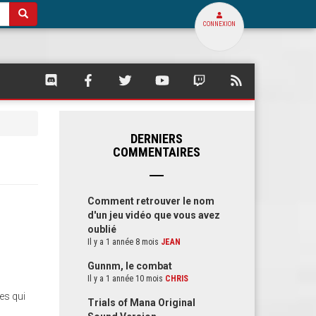
CONNEXION
SQUARE
SQUARE
SQUARE
SQUARE
SQUARE
FLUX
PALACE
PALACE
PALACE
PALACE
PALACE
RSS
SUR
SUR
SUR
SUR
SUR
DE
DISCORD
FACEBOOK
TWITTER
YOUTUBE
TWITCH
SQUARE
PALACE
DERNIERS
COMMENTAIRES
Comment retrouver le nom
d'un jeu vidéo que vous avez
oublié
Il y a 1 année 8 mois
JEAN
Gunnm, le combat
Il y a 1 année 10 mois
CHRIS
es qui
Trials of Mana Original