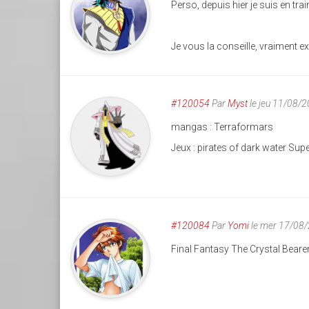
Perso, depuis hier je suis en t
Je vous la conseille, vraiment e
#120054
Par
Myst
le jeu 11/08/
mangas : Terraformars
Jeux : pirates of dark water Sup
#120084
Par
Yomi
le mer 17/08
Final Fantasy The Crystal Beare