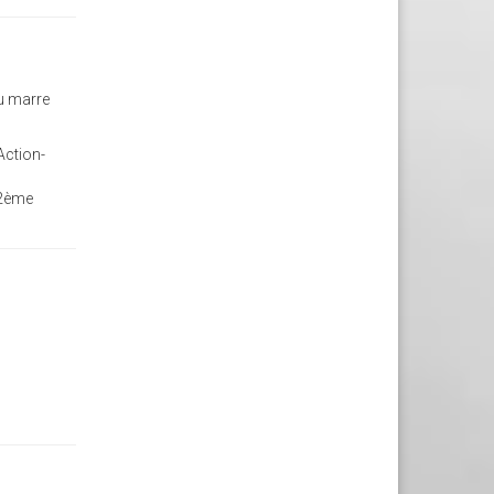
eu marre
Action-
 2ème