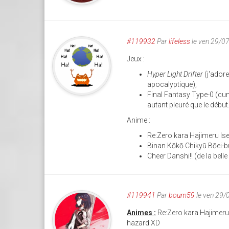
#119932
Par
lifeless
le ven 29/0
Jeux :
Hyper Light Drifter
(j'adore
apocalyptique),
Final Fantasy Type-0 (cumu
autant pleuré que le début.
Anime :
Re:Zero kara Hajimeru Is
Binan Kōkō Chikyū Bōei-b
Cheer Danshi!! (de la bell
#119941
Par
boum59
le ven 29/
Animes :
Re:Zero kara Hajimeru Is
hazard XD