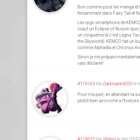
Bon comme pour les manga et le
Notamment dans Fairy Tail et Na
Les rpgs smartphone de KEMCO 
(sauf un Eclipse of Illusion que j
un cinquième là c'est Legna Tacti
the Skyworld). KEMCO fait un bu
comme Alphadia et Chronus Ar
Sinon je me prépare mentalement
vais déclarer!
#119163
Par
Darkman64000
le 
Pour ma part, en attandant la su
plutôt bien accroché a l'histoire d
#119632
Par
lifeless
le dim 03/0