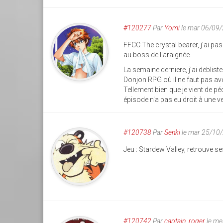
#120277
Par
Yomi
le mar 06/09
FFCC The crystal bearer, j'ai p
au boss de l'araignée.
La semaine derniere, j'ai deblis
Donjon RPG où il ne faut pas avo
Tellement bien que je vient de 
épisode n'a pas eu droit à une v
#120738
Par
Senki
le mar 25/10
Jeu : Stardew Valley, retrouve 
#120742
Par
captain_roger
le me