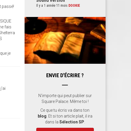
Sound Version
Il y a 1 année 11 mois
DOOKIE
t passé!
SSIQUE
me fais
Shelterra
DS
que je
ENVIE D'ÉCRIRE ?
j'ai
N'importe qui peut publier sur
Square Palace. Même toi !
Ce que tu écris va dans ton
blog
. Et si ton article plait, il ira
dans la
Sélection SP
.