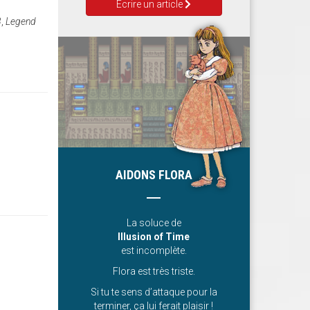
Ecrire un article
3
,
Legend
AIDONS FLORA
La soluce de
Illusion of Time
est incomplète.
Flora est très triste.
Si tu te sens d’attaque pour la
terminer, ça lui ferait plaisir !