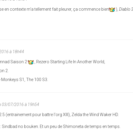
se en contexte m'a tellement fait pleurer, ça commence bien
),
Diablo 
/2016 à 18h44
lannad Saison 2
, Rezero Starting Life In Another World,
on 2.
he Monkeys S1, The 100 S3.
m 03/07/2016 à 19h54
.5 (entrainement pour battre l'org XIII), Zelda the Wind Waker HD.
 : Sindbad no bouken. Et un peu de Shimoneta de temps en temps.