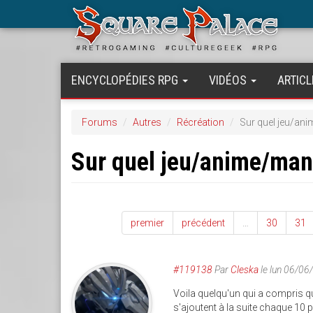
Aller
au
contenu
principal
ENCYCLOPÉDIES RPG
VIDÉOS
ARTICL
Forums
Autres
Récréation
Sur quel jeu/an
Sur quel jeu/anime/ma
premier
précédent
…
30
31
#119138
Par
Cleska
le lun 06/06
Voila quelqu'un qui a compris q
s'ajoutent à la suite chaque 1