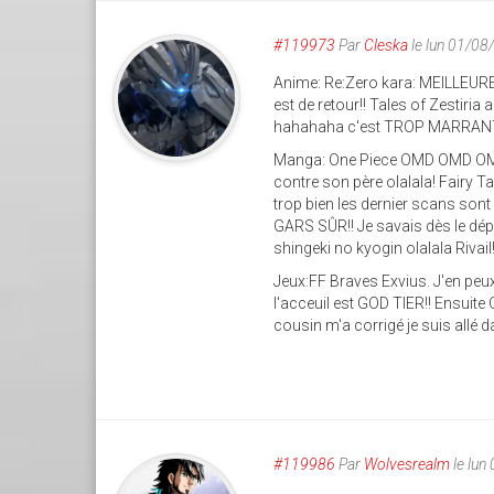
#119973
Par
Cleska
le lun 01/08
Anime: Re:Zero kara: MEILLEURE
est de retour!! Tales of Zestiria
hahahaha c'est TROP MARRANT je
Manga: One Piece OMD OMD OMD!! 
contre son père olalala! Fairy Tai
trop bien les dernier scans son
GARS SÛR!! Je savais dès le dépa
shingeki no kyogin olalala Rivail!
Jeux:FF Braves Exvius. J'en peux 
l'acceuil est GOD TIER!! Ensui
cousin m'a corrigé je suis allé 
#119986
Par
Wolvesrealm
le lun