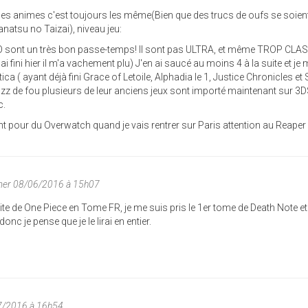
s animes c'est toujours les même(Bien que des trucs de oufs se soien
natsu no Taizai), niveau jeu:
sont un très bon passe-temps! Il sont pas ULTRA, et même TROP CLA
'ai fini hier il m'a vachement plu) J'en ai saucé au moins 4 à la suite et je 
ca ( ayant déjà fini Grace of Letoile, Alphadia le 1, Justice Chronicles et 
zz de fou plusieurs de leur anciens jeux sont importé maintenant sur 3
c.
 pour du Overwatch quand je vais rentrer sur Paris attention au Reaper 
mer 08/06/2016 à 15h07
ite de One Piece en Tome FR, je me suis pris le 1er tome de Death Note et 
onc je pense que je le lirai en entier.
7/2016 à 16h54