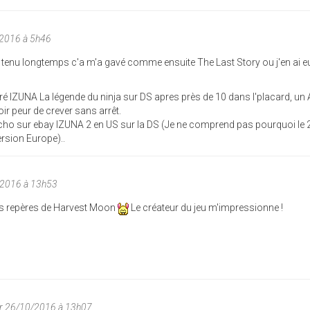
/2016 à 5h46
as tenu longtemps c'a m'a gavé comme ensuite The Last Story ou j'en ai 
teré IZUNA La légende du ninja sur DS apres près de 10 dans l'placard, un 
ir peur de crever sans arrêt.
pécho sur ebay IZUNA 2 en US sur la DS (Je ne comprend pas pourquoi le
ersion Europe)..
/2016 à 13h53
ses repères de Harvest Moon
Le créateur du jeu m'impressionne !
r 26/10/2016 à 13h07