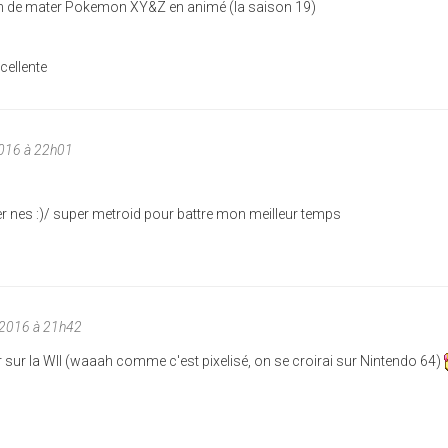
rain de mater Pokemon XY&Z en animé (la saison 19)
xcellente
2016 à 22h01
er nes :)/ super metroid pour battre mon meilleur temps
/2016 à 21h42
r sur la WII (waaah comme c'est pixelisé, on se croirai sur Nintendo 64)