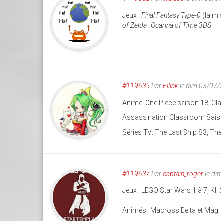
Jeux :
Final Fantasy Type-0
(la mi
of Zelda : Ocarina of Time 3DS
#119635
Par
Elliak
le dim 03/07
Anime: One Piece saison 18, C
Assassination Classroom Sais
Séries TV: The Last Ship S3, T
#119637
Par
captain_roger
le di
Jeux : LEGO Star Wars 1 à 7, KH2
Animés : Macross Delta et Magi