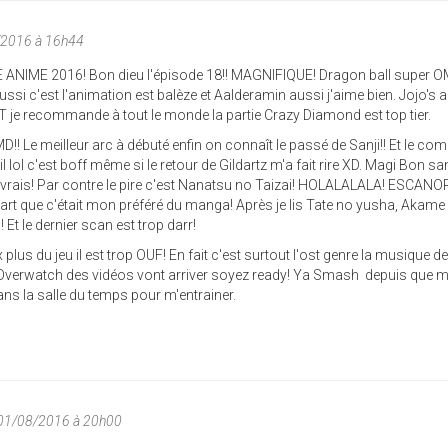
/2016 à 16h44
 ANIME 2016! Bon dieu l'épisode 18!! MAGNIFIQUE! Dragon ball super 
 aussi c'est l'animation est balèze et Aalderamin aussi j'aime bien. Jojo's 
 recommande à tout le monde la partie Crazy Diamond est top tier.
Le meilleur arc à débuté enfin on connaît le passé de Sanji!! Et le co
l lol c'est boff même si le retour de Gildartz m'a fait rire XD. Magi Bon sa
t vrais! Par contre le pire c'est Nanatsu no Taizai! HOLALALALA! ESCAN
rt que c'était mon préféré du manga! Après je lis Tate no yusha, Akame ga
! Et le dernier scan est trop darr!
plus du jeu il est trop OUF! En fait c'est surtout l'ost genre la musique d
te Overwatch des vidéos vont arriver soyez ready! Ya Smash depuis que 
dans la salle du temps pour m'entrainer.
 01/08/2016 à 20h00