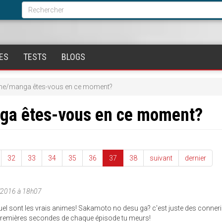
Formulaire
de
Rechercher
recherche
ES
TESTS
BLOGS
ime/manga êtes-vous en ce moment?
nga êtes-vous en ce moment?
32
33
34
35
36
37
38
suivant
dernier
/2016 à 18h07
uel sont les vrais animes! Sakamoto no desu ga? c'est juste des conneri
0 premières secondes de chaque épisode tu meurs!