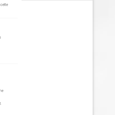
 cette
s
 ne
t.