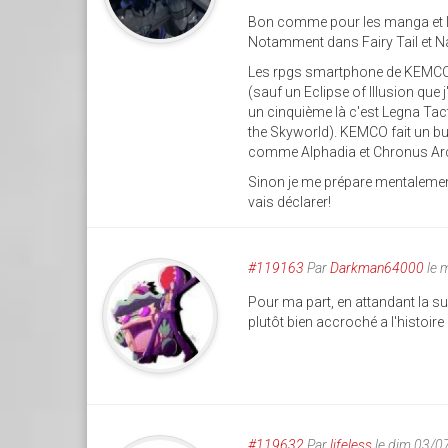
Bon comme pour les manga et le
Notamment dans Fairy Tail et Na
Les rpgs smartphone de KEMCO 
(sauf un Eclipse of Illusion que j
un cinquième là c'est Legna Tacti
the Skyworld). KEMCO fait un bu
comme Alphadia et Chronus Ar
Sinon je me prépare mentalement
vais déclarer!
#119163
Par
Darkman64000
le 
Pour ma part, en attandant la su
plutôt bien accroché a l'histoire d
#119632
Par
lifeless
le dim 03/0