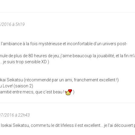
7/2016 à 5h19
 l'ambiance à la fois mystérieuse et inconfortable d'un univers post-
le de plus de 80 heures de jeu; j'aime beaucoup la jouabilité, et la fin m'a
.. je suis trop sensible XD )
ekai Seikatsu (récommendé par un ami, franchement excellent !)
u Love! (saison 2)
e amitié entre mecs, que c'est beau !
)
07/2016 à 22h43
ekai Seikatsu, comme tu le dit lifeless il est excellent... je l'ai découvert 