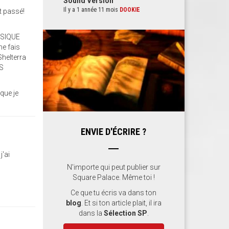
Sound Version
Il y a 1 année 11 mois
DOOKIE
t passé!
SSIQUE
me fais
Shelterra
DS
que je
ENVIE D'ÉCRIRE ?
j'ai
N'importe qui peut publier sur
Square Palace. Même toi !
Ce que tu écris va dans ton
blog
. Et si ton article plait, il ira
dans la
Sélection SP
.