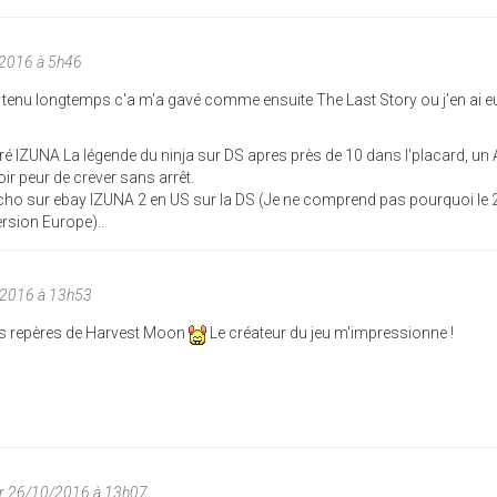
/2016 à 5h46
as tenu longtemps c'a m'a gavé comme ensuite The Last Story ou j'en ai 
teré IZUNA La légende du ninja sur DS apres près de 10 dans l'placard, un 
ir peur de crever sans arrêt.
pécho sur ebay IZUNA 2 en US sur la DS (Je ne comprend pas pourquoi le
ersion Europe)..
/2016 à 13h53
ses repères de Harvest Moon
Le créateur du jeu m'impressionne !
r 26/10/2016 à 13h07