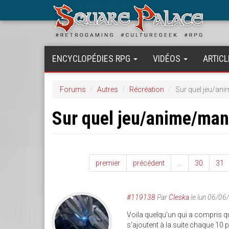
Aller
au
contenu
principal
ENCYCLOPÉDIES RPG
VIDÉOS
ARTICL
Forums
Autres
Récréation
Sur quel jeu/an
Sur quel jeu/anime/ma
premier
précédent
…
30
31
#119138
Par
Cleska
le lun 06/06
Voila quelqu'un qui a compris q
s'ajoutent à la suite chaque 1