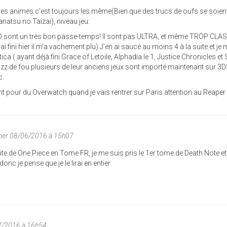
s animes c'est toujours les même(Bien que des trucs de oufs se soien
natsu no Taizai), niveau jeu:
sont un très bon passe-temps! Il sont pas ULTRA, et même TROP CLA
'ai fini hier il m'a vachement plu) J'en ai saucé au moins 4 à la suite et je 
ca ( ayant déjà fini Grace of Letoile, Alphadia le 1, Justice Chronicles et 
zz de fou plusieurs de leur anciens jeux sont importé maintenant sur 3
c.
 pour du Overwatch quand je vais rentrer sur Paris attention au Reaper 
mer 08/06/2016 à 15h07
ite de One Piece en Tome FR, je me suis pris le 1er tome de Death Note et 
onc je pense que je le lirai en entier.
7/2016 à 16h54