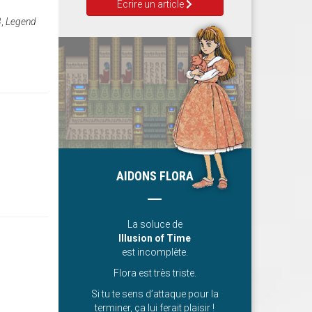
Ecrire un article
3
,
Legend
AIDONS FLORA
La soluce de
Illusion of Time
est incomplète.
Flora est très triste.
Si tu te sens d’attaque pour la
terminer, ça lui ferait plaisir !