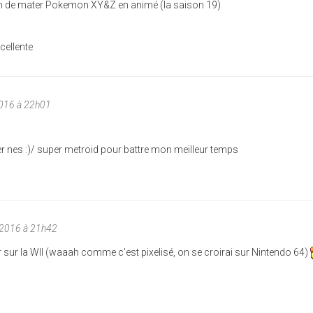
rain de mater Pokemon XY&Z en animé (la saison 19)
xcellente
2016 à 22h01
er nes :)/ super metroid pour battre mon meilleur temps
/2016 à 21h42
r sur la WII (waaah comme c'est pixelisé, on se croirai sur Nintendo 64)