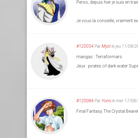
Perso, depuis hier je suis en t
Je vous la conseille, vraiment e
#120054
Par
Myst
le jeu 11/08/
mangas : Terraformars
Jeux : pirates of dark water Sup
#120084
Par
Yomi
le mer 17/08
Final Fantasy The Crystal Beare