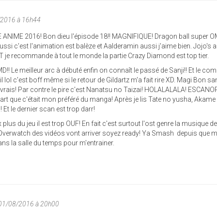
/2016 à 16h44
 ANIME 2016! Bon dieu l'épisode 18!! MAGNIFIQUE! Dragon ball super 
 aussi c'est l'animation est balèze et Aalderamin aussi j'aime bien. Jojo's 
 recommande à tout le monde la partie Crazy Diamond est top tier.
Le meilleur arc à débuté enfin on connaît le passé de Sanji!! Et le co
l lol c'est boff même si le retour de Gildartz m'a fait rire XD. Magi Bon sa
t vrais! Par contre le pire c'est Nanatsu no Taizai! HOLALALALA! ESCAN
rt que c'était mon préféré du manga! Après je lis Tate no yusha, Akame ga
! Et le dernier scan est trop darr!
plus du jeu il est trop OUF! En fait c'est surtout l'ost genre la musique d
te Overwatch des vidéos vont arriver soyez ready! Ya Smash depuis que 
dans la salle du temps pour m'entrainer.
 01/08/2016 à 20h00