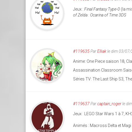
Jeux :
Final Fantasy Type-0
(la mi
of Zelda : Ocarina of Time 3DS
#119635
Par
Elliak
le dim 03/07
Anime: One Piece saison 18, C
Assassination Classroom Sais
Séries TV: The Last Ship S3, T
#119637
Par
captain_roger
le di
Jeux : LEGO Star Wars 1 à 7, KH2
Animés : Macross Delta et Magi