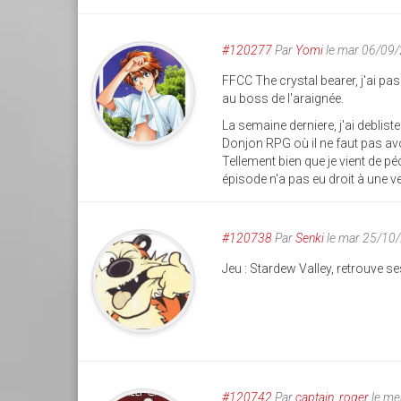
#120277
Par
Yomi
le mar 06/09
FFCC The crystal bearer, j'ai p
au boss de l'araignée.
La semaine derniere, j'ai deblis
Donjon RPG où il ne faut pas avo
Tellement bien que je vient de 
épisode n'a pas eu droit à une v
#120738
Par
Senki
le mar 25/10
Jeu : Stardew Valley, retrouve 
#120742
Par
captain_roger
le me