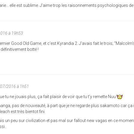
arie... elle est sublime. J'aime trop les raisonnements psychologiques de
2016 à 19h53
mier Good Old Game, et c'est Kyrandia 2. J'avais fait le trois; "Malcolm'
définitivement botté !
/07/2016 à 1h51
que tu ne jouais plus, ça fait plaisir de voir que tu t'y remette Nuu
anga, pas de nouveauté, à part que je ne regarde plus sakamoto car ça
each est très bientot fini.
uis un peu sur civilization et pas mal sur fallout new vagas en ce momen
ssi.