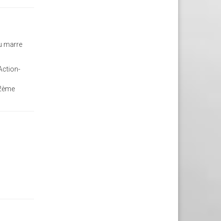
eu marre
Action-
 2ème