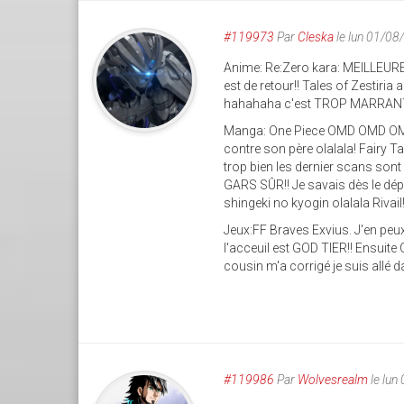
#119973
Par
Cleska
le lun 01/08
Anime: Re:Zero kara: MEILLEURE
est de retour!! Tales of Zestiria
hahahaha c'est TROP MARRANT je
Manga: One Piece OMD OMD OMD!! 
contre son père olalala! Fairy Tai
trop bien les dernier scans son
GARS SÛR!! Je savais dès le dépa
shingeki no kyogin olalala Rivail!
Jeux:FF Braves Exvius. J'en peux 
l'acceuil est GOD TIER!! Ensui
cousin m'a corrigé je suis allé 
#119986
Par
Wolvesrealm
le lun