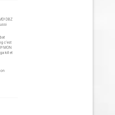
OMD! DBZ
aussi
mbat
ng c'est
OR!! MON
 kill et
e
mon