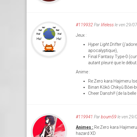
#119932
Par
lifeless
le ven 29/0
Jeux :
Hyper Light Drifter
(j'adore
apocalyptique),
Final Fantasy Type-0 (cumu
autant pleuré que le début.
Anime :
Re:Zero kara Hajimeru Is
Binan Kōkō Chikyū Bōei-b
Cheer Danshi!! (de la bell
#119941
Par
boum59
le ven 29/
Animes :
Re:Zero kara Hajimeru Is
hazard XD