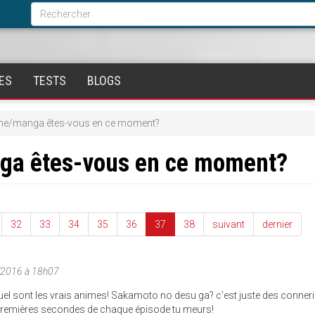
Formulaire
de
Rechercher
recherche
ES
TESTS
BLOGS
ime/manga êtes-vous en ce moment?
nga êtes-vous en ce moment?
32
33
34
35
36
37
38
suivant
dernier
/2016 à 18h07
uel sont les vrais animes! Sakamoto no desu ga? c'est juste des conneri
0 premières secondes de chaque épisode tu meurs!