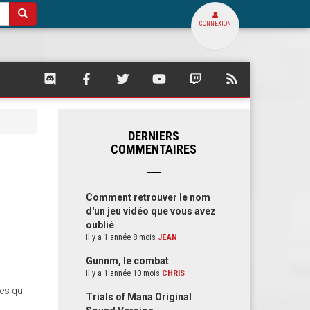
CONNEXION
SQUARE
SQUARE
SQUARE
SQUARE
SQUARE
FLUX
PALACE
PALACE
PALACE
PALACE
PALACE
RSS
SUR
SUR
SUR
SUR
SUR
DE
DISCORD
FACEBOOK
TWITTER
YOUTUBE
TWITCH
SQUARE
PALACE
DERNIERS
COMMENTAIRES
Comment retrouver le nom
d'un jeu vidéo que vous avez
oublié
Il y a 1 année 8 mois
JEAN
Gunnm, le combat
Il y a 1 année 10 mois
CHRIS
es qui
Trials of Mana Original