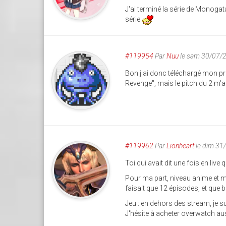
J'ai terminé la série de Monogat
série
#119954
Par
Nuu
le sam 30/07/
Bon j'ai donc téléchargé mon pre
Revenge", mais le pitch du 2 m'a 
#119962
Par
Lionheart
le dim 31
Toi qui avait dit une fois en live 
Pour ma part, niveau anime et m
faisait que 12 épisodes, et que bl
Jeu : en dehors des stream, je s
J'hésite à acheter overwatch au