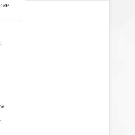
 cette
s
 ne
t.