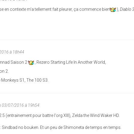
se en contexte m'a tellement fait pleurer, ça commence bien
),
Diablo 
/2016 à 18h44
lannad Saison 2
, Rezero Starting Life In Another World,
on 2.
he Monkeys S1, The 100 S3.
m 03/07/2016 à 19h54
.5 (entrainement pour battre l'org XIII), Zelda the Wind Waker HD.
 : Sindbad no bouken. Et un peu de Shimoneta de temps en temps.