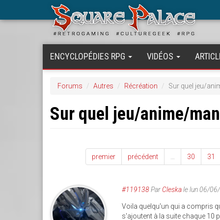
Aller
au
contenu
principal
ENCYCLOPÉDIES RPG
VIDÉOS
ARTICL
Forums
Autres
Récréation
Sur quel jeu/an
Sur quel jeu/anime/ma
premier
précédent
…
30
31
#119138
Par
Cleska
le lun 06/06
Voila quelqu'un qui a compris q
s'ajoutent à la suite chaque 1