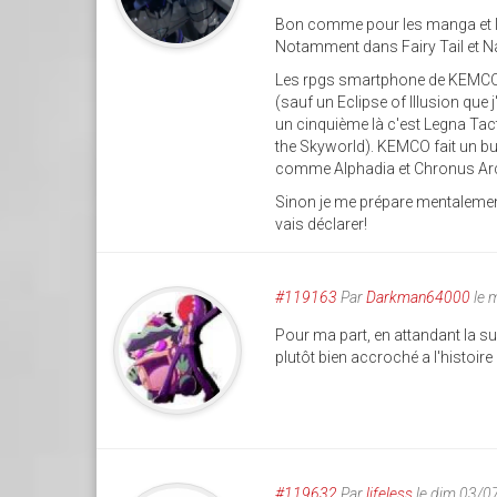
Bon comme pour les manga et le
Notamment dans Fairy Tail et Na
Les rpgs smartphone de KEMCO 
(sauf un Eclipse of Illusion que j
un cinquième là c'est Legna Tacti
the Skyworld). KEMCO fait un bu
comme Alphadia et Chronus Ar
Sinon je me prépare mentalement
vais déclarer!
#119163
Par
Darkman64000
le 
Pour ma part, en attandant la su
plutôt bien accroché a l'histoire d
#119632
Par
lifeless
le dim 03/0