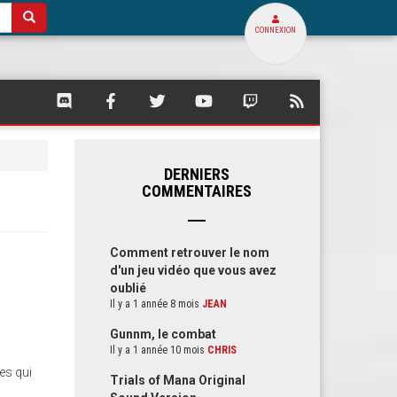
CONNEXION
SQUARE
SQUARE
SQUARE
SQUARE
SQUARE
FLUX
PALACE
PALACE
PALACE
PALACE
PALACE
RSS
SUR
SUR
SUR
SUR
SUR
DE
DISCORD
FACEBOOK
TWITTER
YOUTUBE
TWITCH
SQUARE
PALACE
DERNIERS
COMMENTAIRES
Comment retrouver le nom
d'un jeu vidéo que vous avez
oublié
Il y a 1 année 8 mois
JEAN
Gunnm, le combat
Il y a 1 année 10 mois
CHRIS
es qui
Trials of Mana Original