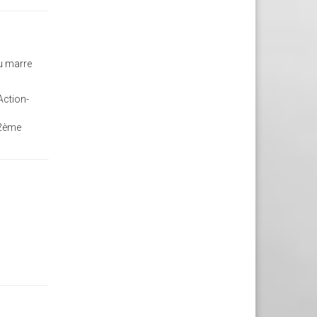
eu marre
Action-
 2ème