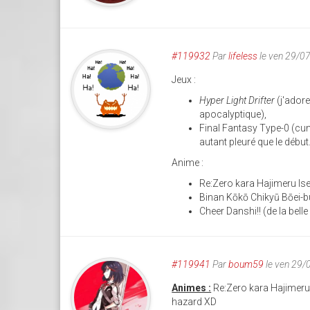
#119932
Par
lifeless
le ven 29/0
Jeux :
Hyper Light Drifter
(j'adore
apocalyptique),
Final Fantasy Type-0 (cumu
autant pleuré que le début.
Anime :
Re:Zero kara Hajimeru Is
Binan Kōkō Chikyū Bōei-b
Cheer Danshi!! (de la bell
#119941
Par
boum59
le ven 29/
Animes :
Re:Zero kara Hajimeru Is
hazard XD