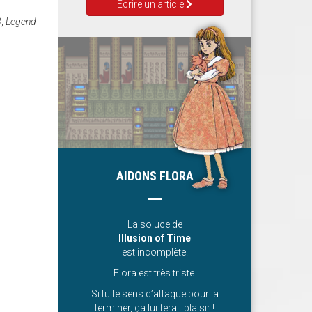
Ecrire un article
3
,
Legend
AIDONS FLORA
La soluce de
Illusion of Time
est incomplète.
Flora est très triste.
Si tu te sens d’attaque pour la
terminer, ça lui ferait plaisir !