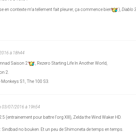
se en contexte m'a tellement fait pleurer, ça commence bien
),
Diablo 
/2016 à 18h44
lannad Saison 2
, Rezero Starting Life In Another World,
on 2.
he Monkeys S1, The 100 S3.
m 03/07/2016 à 19h54
.5 (entrainement pour battre l'org XIII), Zelda the Wind Waker HD.
 : Sindbad no bouken. Et un peu de Shimoneta de temps en temps.