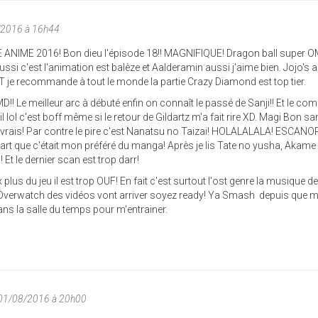
/2016 à 16h44
 ANIME 2016! Bon dieu l'épisode 18!! MAGNIFIQUE! Dragon ball super 
 aussi c'est l'animation est balèze et Aalderamin aussi j'aime bien. Jojo's 
 recommande à tout le monde la partie Crazy Diamond est top tier.
Le meilleur arc à débuté enfin on connaît le passé de Sanji!! Et le co
l lol c'est boff même si le retour de Gildartz m'a fait rire XD. Magi Bon sa
t vrais! Par contre le pire c'est Nanatsu no Taizai! HOLALALALA! ESCAN
rt que c'était mon préféré du manga! Après je lis Tate no yusha, Akame ga
! Et le dernier scan est trop darr!
plus du jeu il est trop OUF! En fait c'est surtout l'ost genre la musique d
te Overwatch des vidéos vont arriver soyez ready! Ya Smash depuis que 
dans la salle du temps pour m'entrainer.
 01/08/2016 à 20h00