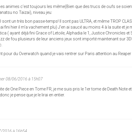
s animes c'est toujours les même(Bien que des trucs de oufs se soien
natsu no Taizai), niveau jeu:
sont un très bon passe-temps! Il sont pas ULTRA, et même TROP CLA
'ai fini hier il m'a vachement plu) J'en ai saucé au moins 4 à la suite et je 
ca ( ayant déjà fini Grace of Letoile, Alphadia le 1, Justice Chronicles et 
zz de fou plusieurs de leur anciens jeux sont importé maintenant sur 3
c.
 pour du Overwatch quand je vais rentrer sur Paris attention au Reaper 
mer 08/06/2016 à 15h07
ite de One Piece en Tome FR, je me suis pris le 1er tome de Death Note et 
onc je pense que je le lirai en entier.
7/2016 à 16h54