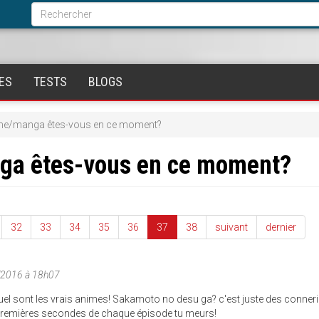
Formulaire
de
Rechercher
recherche
ES
TESTS
BLOGS
ime/manga êtes-vous en ce moment?
nga êtes-vous en ce moment?
32
33
34
35
36
37
38
suivant
dernier
/2016 à 18h07
uel sont les vrais animes! Sakamoto no desu ga? c'est juste des conneri
0 premières secondes de chaque épisode tu meurs!