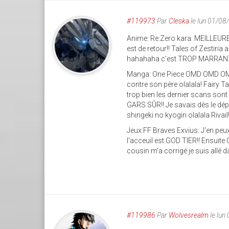
#119973
Par
Cleska
le lun 01/08
Anime: Re:Zero kara: MEILLEURE
est de retour!! Tales of Zestiria
hahahaha c'est TROP MARRANT je
Manga: One Piece OMD OMD OMD!! 
contre son père olalala! Fairy Tai
trop bien les dernier scans son
GARS SÛR!! Je savais dès le dépa
shingeki no kyogin olalala Rivail!
Jeux:FF Braves Exvius. J'en peux 
l'acceuil est GOD TIER!! Ensui
cousin m'a corrigé je suis allé 
#119986
Par
Wolvesrealm
le lun