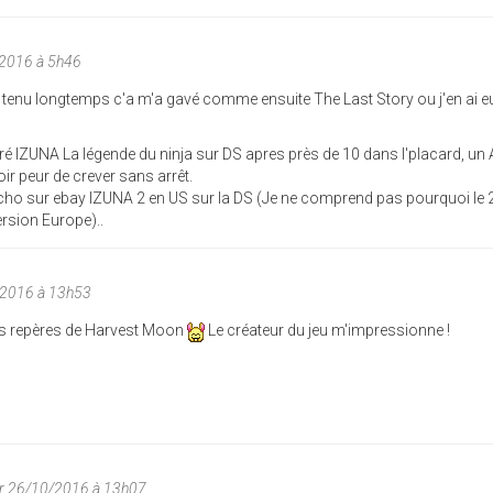
/2016 à 5h46
as tenu longtemps c'a m'a gavé comme ensuite The Last Story ou j'en ai 
teré IZUNA La légende du ninja sur DS apres près de 10 dans l'placard, un 
ir peur de crever sans arrêt.
pécho sur ebay IZUNA 2 en US sur la DS (Je ne comprend pas pourquoi le
ersion Europe)..
/2016 à 13h53
ses repères de Harvest Moon
Le créateur du jeu m'impressionne !
r 26/10/2016 à 13h07