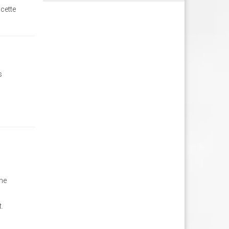
 cette
s
 ne
t.