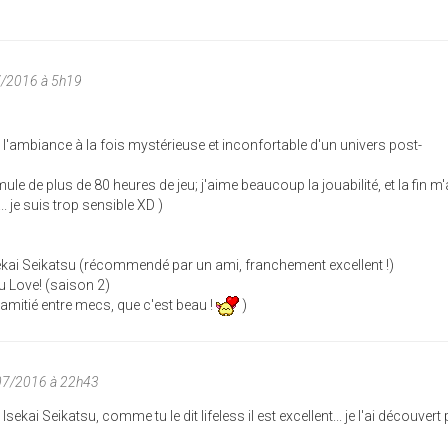
7/2016 à 5h19
 l'ambiance à la fois mystérieuse et inconfortable d'un univers post-
le de plus de 80 heures de jeu; j'aime beaucoup la jouabilité, et la fin m'a
.. je suis trop sensible XD )
ekai Seikatsu (récommendé par un ami, franchement excellent !)
u Love! (saison 2)
e amitié entre mecs, que c'est beau !
)
07/2016 à 22h43
ekai Seikatsu, comme tu le dit lifeless il est excellent... je l'ai découvert 