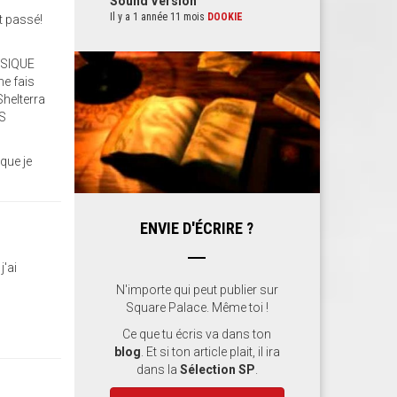
Sound Version
Il y a 1 année 11 mois
DOOKIE
t passé!
SSIQUE
me fais
Shelterra
DS
que je
ENVIE D'ÉCRIRE ?
j'ai
N'importe qui peut publier sur
Square Palace. Même toi !
Ce que tu écris va dans ton
blog
. Et si ton article plait, il ira
dans la
Sélection SP
.