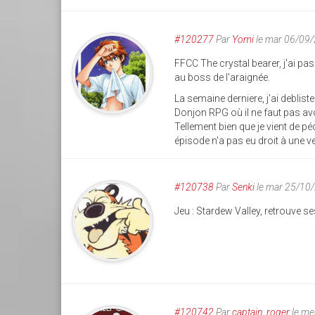
#120277
Par
Yomi
le mar 06/09
FFCC The crystal bearer, j'ai p
au boss de l'araignée.
La semaine derniere, j'ai deblis
Donjon RPG où il ne faut pas avo
Tellement bien que je vient de 
épisode n'a pas eu droit à une v
#120738
Par
Senki
le mar 25/10
Jeu : Stardew Valley, retrouve 
#120742
Par
captain_roger
le me