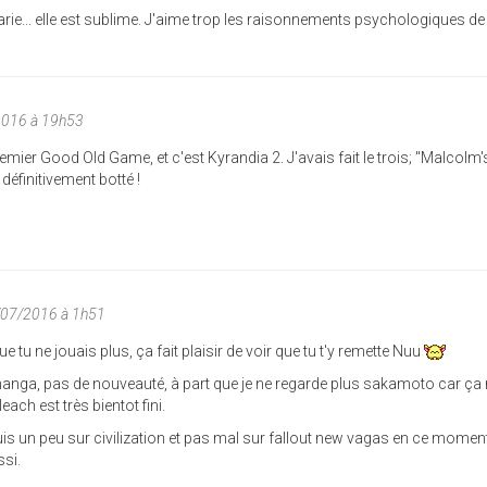
arie... elle est sublime. J'aime trop les raisonnements psychologiques de
2016 à 19h53
mier Good Old Game, et c'est Kyrandia 2. J'avais fait le trois; "Malcolm'
définitivement botté !
/07/2016 à 1h51
que tu ne jouais plus, ça fait plaisir de voir que tu t'y remette Nuu
anga, pas de nouveauté, à part que je ne regarde plus sakamoto car ça
each est très bientot fini.
uis un peu sur civilization et pas mal sur fallout new vagas en ce momen
ssi.