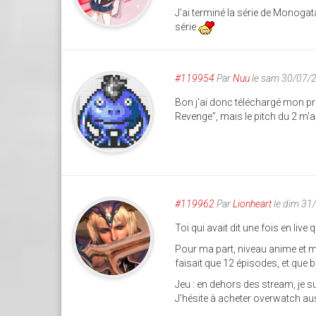
J'ai terminé la série de Monogat
série
#119954
Par
Nuu
le sam 30/07/
Bon j'ai donc téléchargé mon pre
Revenge", mais le pitch du 2 m'a 
#119962
Par
Lionheart
le dim 31
Toi qui avait dit une fois en live 
Pour ma part, niveau anime et m
faisait que 12 épisodes, et que bl
Jeu : en dehors des stream, je s
J'hésite à acheter overwatch au