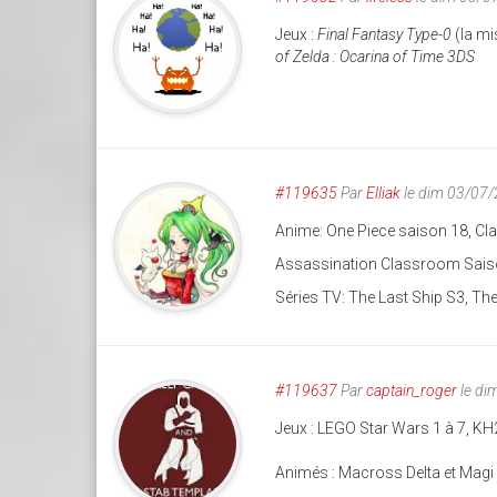
Jeux :
Final Fantasy Type-0
(la mi
of Zelda : Ocarina of Time 3DS
#119635
Par
Elliak
le dim 03/07
Anime: One Piece saison 18, C
Assassination Classroom Sais
Séries TV: The Last Ship S3, T
#119637
Par
captain_roger
le di
Jeux : LEGO Star Wars 1 à 7, KH2
Animés : Macross Delta et Magi