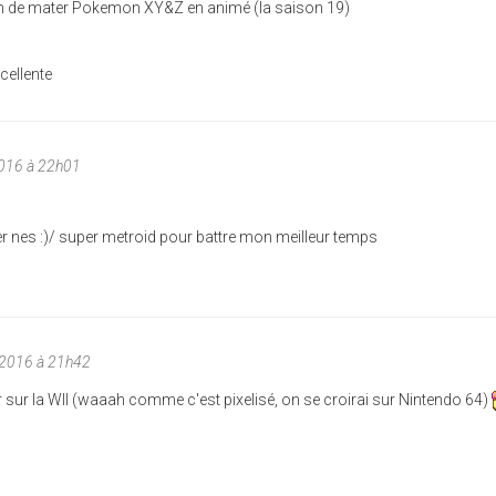
rain de mater Pokemon XY&Z en animé (la saison 19)
xcellente
2016 à 22h01
er nes :)/ super metroid pour battre mon meilleur temps
/2016 à 21h42
r sur la WII (waaah comme c'est pixelisé, on se croirai sur Nintendo 64)