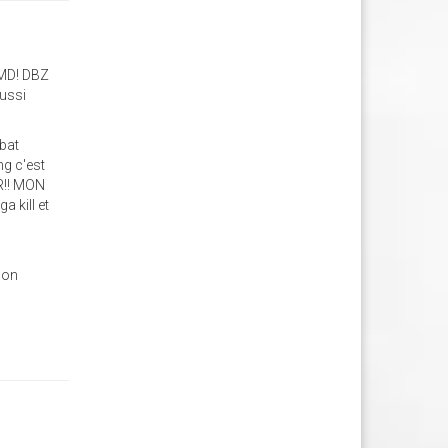
OMD! DBZ
aussi
mbat
ng c'est
OR!! MON
 kill et
e
mon