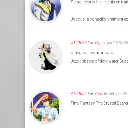
Perso, depuis hier je suis en t
Je vous la conseille, vraiment e
#120054
Par
Myst
le jeu 11/08/
mangas : Terraformars
Jeux : pirates of dark water Sup
#120084
Par
Yomi
le mer 17/08
Final Fantasy The Crystal Beare