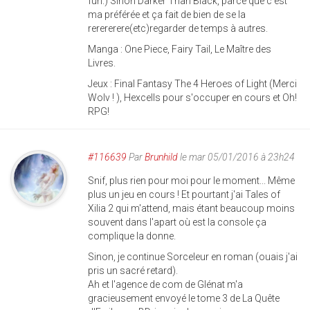
fun.) Sinon Darker Than Black, parce que c'est
ma préférée et ça fait de bien de se la
rerererere(etc)regarder de temps à autres.
Manga : One Piece, Fairy Tail, Le Maître des
Livres.
Jeux : Final Fantasy The 4 Heroes of Light (Merci
Wolv ! ), Hexcells pour s'occuper en cours et Oh!
RPG!
#116639
Par
Brunhild
le mar 05/01/2016 à 23h24
Snif, plus rien pour moi pour le moment... Même
plus un jeu en cours ! Et pourtant j'ai Tales of
Xilia 2 qui m'attend, mais étant beaucoup moins
souvent dans l'apart où est la console ça
complique la donne.
Sinon, je continue Sorceleur en roman (ouais j'ai
pris un sacré retard).
Ah et l'agence de com de Glénat m'a
gracieusement envoyé le tome 3 de La Quête