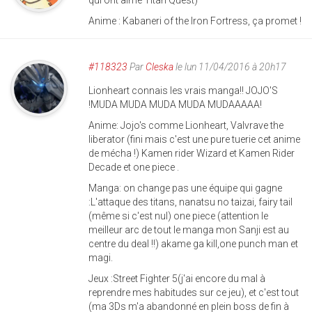
Anime : Kabaneri of the Iron Fortress, ça promet !
#118323
Par
Cleska
le lun 11/04/2016 à 20h17
Lionheart connais les vrais manga!! JOJO'S
!MUDA MUDA MUDA MUDA MUDAAAAA!
Anime: Jojo's comme Lionheart, Valvrave the
liberator (fini mais c'est une pure tuerie cet anime
de mécha !) Kamen rider Wizard et Kamen Rider
Decade et one piece .
Manga: on change pas une équipe qui gagne
:L'attaque des titans, nanatsu no taizai, fairy tail
(même si c'est nul) one piece (attention le
meilleur arc de tout le manga mon Sanji est au
centre du deal !!) akame ga kill,one punch man et
magi.
Jeux :Street Fighter 5(j'ai encore du mal à
reprendre mes habitudes sur ce jeu), et c'est tout
(ma 3Ds m'a abandonné en plein boss de fin à