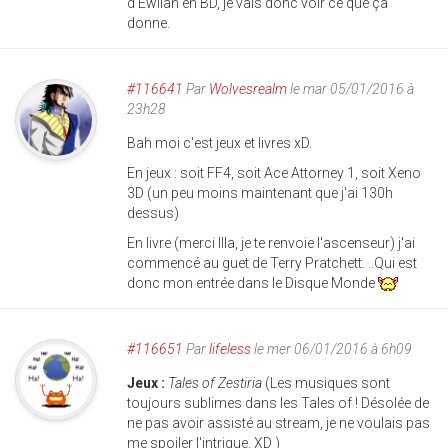
d'Ewilan en BD, je vais donc voir ce que ça
donne.
#116641
Par
Wolvesrealm
le mar 05/01/2016 à
23h28
Bah moi c'est jeux et livres xD.
En jeux : soit FF4, soit Ace Attorney 1, soit Xeno
3D (un peu moins maintenant que j'ai 130h
dessus)
En livre (merci Illa, je te renvoie l'ascenseur) j'ai
commencé au guet de Terry Pratchett. ..Qui est
donc mon entrée dans le Disque Monde
#116651
Par
lifeless
le mer 06/01/2016 à 6h09
Jeux :
Tales of Zestiria
(Les musiques sont
toujours sublimes dans les Tales of ! Désolée de
ne pas avoir assisté au stream, je ne voulais pas
me spoiler l'intrigue. XD )