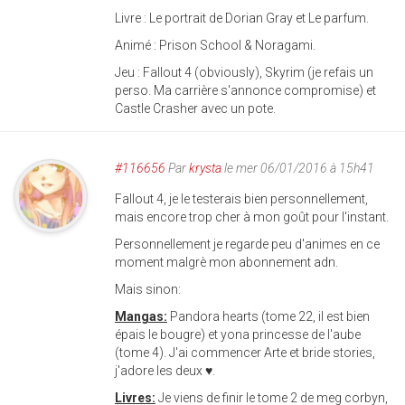
Livre : Le portrait de Dorian Gray et Le parfum.
Animé : Prison School & Noragami.
Jeu : Fallout 4 (obviously), Skyrim (je refais un
perso. Ma carrière s'annonce compromise) et
Castle Crasher avec un pote.
#116656
Par
krysta
le mer 06/01/2016 à 15h41
Fallout 4, je le testerais bien personnellement,
mais encore trop cher à mon goût pour l'instant.
Personnellement je regarde peu d'animes en ce
moment malgrè mon abonnement adn.
Mais sinon:
Mangas:
Pandora hearts (tome 22, il est bien
épais le bougre) et yona princesse de l'aube
(tome 4). J'ai commencer Arte et bride stories,
j'adore les deux ♥.
Livres:
Je viens de finir le tome 2 de meg corbyn,