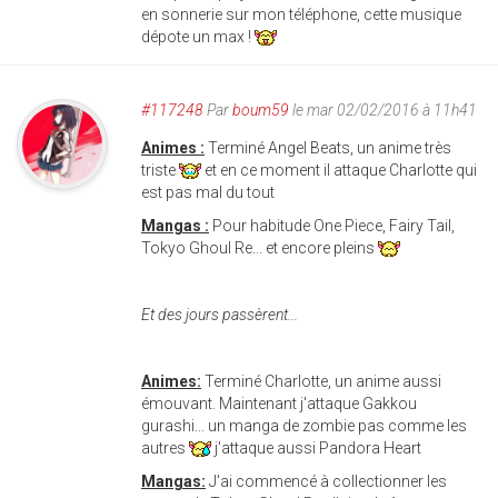
en sonnerie sur mon téléphone, cette musique
dépote un max !
#117248
Par
boum59
le mar 02/02/2016 à 11h41
Animes :
Terminé Angel Beats, un anime très
triste
et en ce moment il attaque Charlotte qui
est pas mal du tout
Mangas :
Pour habitude One Piece, Fairy Tail,
Tokyo Ghoul Re... et encore pleins
Et des jours passèrent...
Animes:
Terminé Charlotte, un anime aussi
émouvant. Maintenant j'attaque
Gakkou
gurashi... un manga de zombie pas comme les
autres
j'attaque aussi Pandora Heart
Mangas:
J'ai commencé à collectionner les