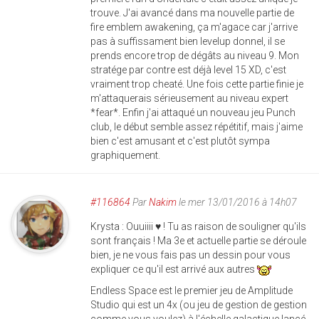
trouve. J'ai avancé dans ma nouvelle partie de
fire emblem awakening, ça m'agace car j'arrive
pas à suffissament bien levelup donnel, il se
prends encore trop de dégâts au niveau 9. Mon
stratége par contre est déjà level 15 XD, c'est
vraiment trop cheaté. Une fois cette partie finie je
m'attaquerais sérieusement au niveau expert
*fear*. Enfin j'ai attaqué un nouveau jeu Punch
club, le début semble assez répétitif, mais j'aime
bien c'est amusant et c'est plutôt sympa
graphiquement.
#116864
Par
Nakim
le mer 13/01/2016 à 14h07
Krysta : Ouuiiii ♥ ! Tu as raison de souligner qu'ils
sont français ! Ma 3e et actuelle partie se déroule
bien, je ne vous fais pas un dessin pour vous
expliquer ce qu'il est arrivé aux autres
Endless Space est le premier jeu de Amplitude
Studio qui est un 4x (ou jeu de gestion de gestion