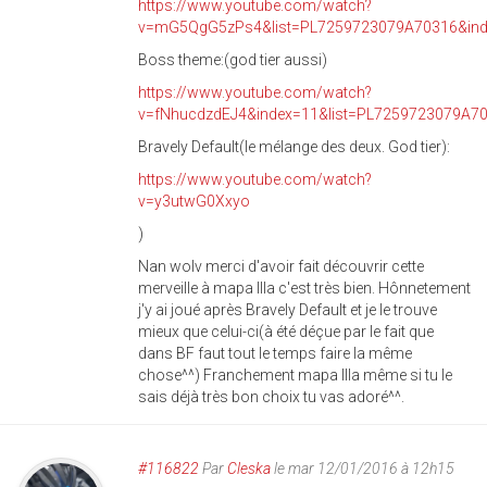
https://www.youtube.com/watch?
v=mG5QgG5zPs4&list=PL7259723079A70316&ind
Boss theme:(god tier aussi)
https://www.youtube.com/watch?
v=fNhucdzdEJ4&index=11&list=PL7259723079A7
Bravely Default(le mélange des deux. God tier):
https://www.youtube.com/watch?
v=y3utwG0Xxyo
)
Nan wolv merci d'avoir fait découvrir cette
merveille à mapa Illa c'est très bien. Hônnetement
j'y ai joué après Bravely Default et je le trouve
mieux que celui-ci(à été déçue par le fait que
dans BF faut tout le temps faire la même
chose^^) Franchement mapa Illa même si tu le
sais déjà très bon choix tu vas adoré^^.
#116822
Par
Cleska
le mar 12/01/2016 à 12h15