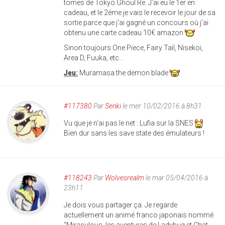
tomes de Tokyo Ghoul Re. J'ai eu le 1er en
cadeau, et le 2ème je vais le recevoir le jour de sa
sortie parce que j'ai gagné un concours où j'ai
obtenu une carte cadeau 10€ amazon
Sinon toujours One Piece, Fairy Tail, Nisekoi,
Area D, Fuuka, etc...
Jeu:
Muramasa the demon blade
#117380
Par
Senki
le mer 10/02/2016 à 8h31
Vu que je n'ai pas le net : Lufia sur la SNES
Bien dur sans les save state des émulateurs !
#118243
Par
Wolvesrealm
le mar 05/04/2016 à
23h11
Je dois vous partager ça. Je regarde
actuellement un animé franco japonais nommé