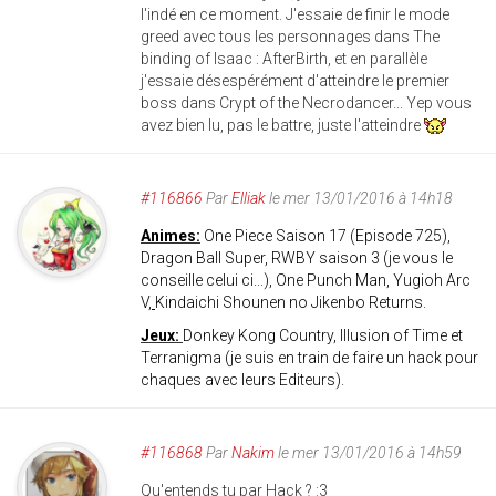
l'indé en ce moment. J'essaie de finir le mode
greed avec tous les personnages dans The
binding of Isaac : AfterBirth, et en parallèle
j'essaie désespérément d'atteindre le premier
boss dans Crypt of the Necrodancer... Yep vous
avez bien lu, pas le battre, juste l'atteindre
#116866
Par
Elliak
le mer 13/01/2016 à 14h18
Animes:
One Piece Saison 17 (Episode 725),
Dragon Ball Super, RWBY saison 3 (je vous le
conseille celui ci...), One Punch Man, Yugioh Arc
V,
Kindaichi Shounen no Jikenbo Returns.
Jeux:
Donkey Kong Country, Illusion of Time et
Terranigma (je suis en train de faire un hack pour
chaques avec leurs Editeurs).
#116868
Par
Nakim
le mer 13/01/2016 à 14h59
Qu'entends tu par Hack ? :3