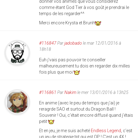
donner vos animes que vous considérez
comme étant God Tier à vos goût je prendrai le
temps de les regarder^^
Merci encore Krysta et Brunh
#116847
Par
jadobado
le mar 12/01/2016 à
18h18
Euh j'vais pas pouvoir te conseiller
malheureusement tu dois en regarder dix milles
fois plus que moi
#116861
Par
Nakim
le mer 13/01/2016 à 13h25
En anime (avec le peu de temps que j'ai) je
reragrde SAO et surtout du Dragon Ball !
Souvenir ! Oui, c'était encore diffusé quand j'étais
petit
Et en jeu, je me suis acheté
Endless Legend
, c'est
un jeu de strategie tpt qui est OP ! C'est un 4X !