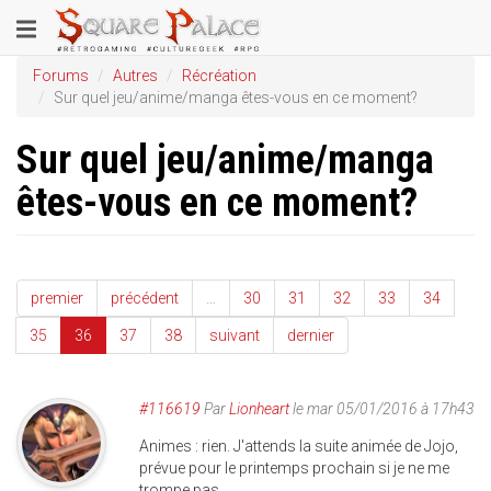
Aller
Toggle
au
contenu
navigation
Forums
Autres
Récréation
principal
Sur quel jeu/anime/manga êtes-vous en ce moment?
Sur quel jeu/anime/manga
êtes-vous en ce moment?
premier
précédent
…
30
31
32
33
34
35
36
37
38
suivant
dernier
#116619
Par
Lionheart
le mar 05/01/2016 à 17h43
Animes : rien. J'attends la suite animée de Jojo,
prévue pour le printemps prochain si je ne me
trompe pas