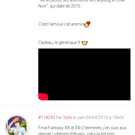
"Miraculous, les aventures de Ladybug et Chat
Noir", qui date de 2015.
C'est l'amour cet animé
Cadeau, le générique fr
#118293
Par
Yomi
le sam 09/04/2016 à 19h04
Final Fantasy XIII et XIII-2 terminés, j'en suis aux
dernier Lightning Returns, celui la est tres