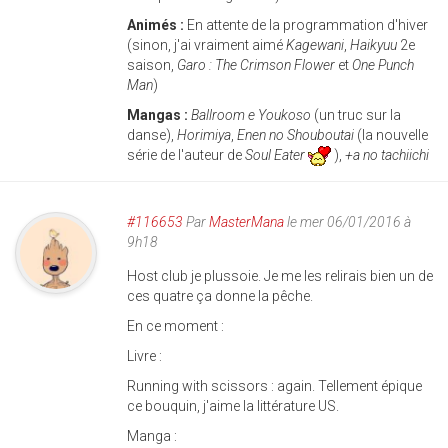
Animés :
En attente de la programmation d'hiver
(sinon, j'ai vraiment aimé
Kagewani
,
Haikyuu
2e
saison,
Garo : The Crimson Flower
et
One Punch
Man
)
Mangas :
Ballroom e Youkoso
(un truc sur la
danse),
Horimiya
,
Enen no Shouboutai
(la nouvelle
série de l'auteur de
Soul Eater
),
+a no tachiichi
#116653
Par
MasterMana
le mer 06/01/2016 à
9h18
Host club je plussoie. Je me les relirais bien un de
ces quatre ça donne la pêche.
En ce moment :
Livre :
Running with scissors : again. Tellement épique
ce bouquin, j'aime la littérature US.
Manga :