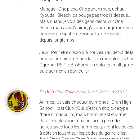
Mangas : One piece, One punch man, uchuu
Kyoudai, Bleach, ça bouge pas trop là dessus..
Mais quand je vois des gens découvrir One
Punch man avec l'anime, j'avoue que je me sens
comme un hipster de connaitre se manga
depuis longtemps
Jeux : Peut être diablo 3 à nouveau au début de la
prochaine saison. Sinon là, j'alterne entre Tactics
Ogre sur PSP et BroForce en solo. En multi, je ne
suis sur rien en particulier
#116637
Par
illapa
le mar 05/01/2016 à 23h17
Animes : Je vais choquer du monde : Oran High
School Host Club. (Oui, c'est un shojo de type
"harem masculin", mais l'héroïne est énorme.
Pas fleur bleu pour un sou, rien à péter des
autres, avec tous les hommes qui font les cakes
à côté en jouant sur les codes du genre, c'est