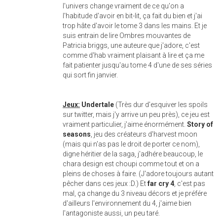
l'univers change vraiment de ce qu'on a
l'habitude d'avoir en bit-lit, ça fait du bien et j'ai
trop hâte d'avoir le tome 3 dans les mains. Et je
suis entrain de lire Ombres mouvantes de
Patricia briggs, une auteure que j'adore, c'est
comme d'hab vraiment plaisant à lire et ça me
fait patienter jusqu'au tome 4 d'une de ses séries
qui sort fin janvier.
Jeux:
Undertale
(Très dur d'esquiver les spoils
sur twitter, mais j'y arrive un peu près), ce jeu est
vraiment particulier, j'aime énormément.
Story of
seasons
, jeu des créateurs d'harvest moon
(mais qui n'as pas le droit de porter ce nom),
digne héritier de la saga, j'adhére beaucoup, le
chara design est choupi comme tout et on a
pleins de choses à faire. (J'adore toujours autant
pêcher dans ces jeux :D.) Et
far cry 4
, c'est pas
mal, ça change du 3 niveau décors et je préfére
d'ailleurs l'environnement du 4, j'aime bien
l'antagoniste aussi, un peu taré.