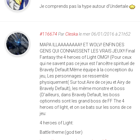
Je comprends pas la hype autour d'Undertale
#116674
Par
Cleska
le mer 06/01/2016 à 21h52
MAPA ILLAAAAAAAA!! ET WOLV! ENFIN DES
GENS QUI CONNAISSENT LES VRAIS JEUX!! Final
Fantasy the 4 heroes of Light OMG!! (Pour ceux
qui ne savent pas ce jeux est l'ancêtre spirituel de
Bravely Default:Même équipe à la conception du
jeu, Les personnages se ressemble
physiquement( Sur tout Aire de ce jeu et Airy de
Bravely Default), les même monstre et boss
(D'ailleurs, dans Bravely Default, les boss
optionnels sont les grand boss de FF The 4
heroes of light, et on se bats sur les sons de ce
jeu:
4 heroes of Light:
Battle theme:(god tier)