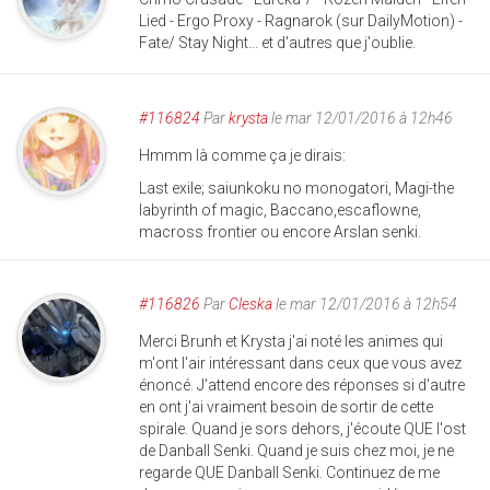
Lied - Ergo Proxy - Ragnarok (sur DailyMotion) -
Fate/ Stay Night... et d'autres que j'oublie.
#116824
Par
krysta
le mar 12/01/2016 à 12h46
Hmmm là comme ça je dirais:
Last exile; saiunkoku no monogatori, Magi-the
labyrinth of magic, Baccano,escaflowne,
macross frontier ou encore Arslan senki.
#116826
Par
Cleska
le mar 12/01/2016 à 12h54
Merci Brunh et Krysta j'ai noté les animes qui
m'ont l'air intéressant dans ceux que vous avez
énoncé. J'attend encore des réponses si d'autre
en ont j'ai vraiment besoin de sortir de cette
spirale. Quand je sors dehors, j'écoute QUE l'ost
de Danball Senki. Quand je suis chez moi, je ne
regarde QUE Danball Senki. Continuez de me