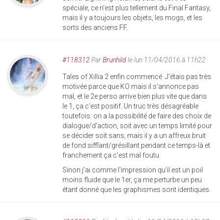
spéciale, ce n'est plus tellement du Final Fantasy,
mais il y a toujours les objets, les mogs, et les
sorts des anciens FF.
#118312
Par
Brunhild
le lun 11/04/2016 à 11h22
Tales of Xillia 2 enfin commencé. J'étais pas très
motivée parce que KO mais il s'annonce pas
mal, et le 2e perso arrive bien plus vite que dans
le 1, ça c'est positif. Un truc très désagréable
toutefois: on a la possibilité de faire des choix de
dialogue/d'action, soit avec un temps limité pour
se décider soit sans, mais il y a un affreux bruit
de fond sifflant/grésillant pendant ce temps-là et
franchement ça c'est mal foutu.
Sinon j'ai comme l'impression qu'il est un poil
moins fluide que le 1er, ça me perturbe un peu
étant donné que les graphismes sont identiques.