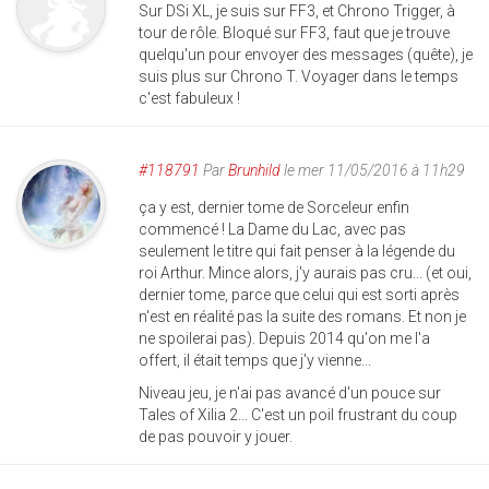
Sur DSi XL, je suis sur FF3, et Chrono Trigger, à
tour de rôle. Bloqué sur FF3, faut que je trouve
quelqu'un pour envoyer des messages (quête), je
suis plus sur Chrono T. Voyager dans le temps
c'est fabuleux !
#118791
Par
Brunhild
le mer 11/05/2016 à 11h29
ça y est, dernier tome de Sorceleur enfin
commencé ! La Dame du Lac, avec pas
seulement le titre qui fait penser à la légende du
roi Arthur. Mince alors, j'y aurais pas cru... (et oui,
dernier tome, parce que celui qui est sorti après
n'est en réalité pas la suite des romans. Et non je
ne spoilerai pas). Depuis 2014 qu'on me l'a
offert, il était temps que j'y vienne...
Niveau jeu, je n'ai pas avancé d'un pouce sur
Tales of Xilia 2... C'est un poil frustrant du coup
de pas pouvoir y jouer.