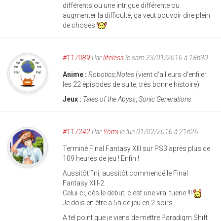
différents ou une intrigue différente ou
augmenter la difficulté, ça veut pouvoir dire plein
de choses
#117089
Par
lifeless
le sam 23/01/2016 à 18h30
Anime :
Robotics;Notes
(vient d'ailleurs d'enfiler
les 22 épisodes de suite; très bonne histoire)
Jeux :
Tales of the Abyss
,
Sonic Generations
#117242
Par
Yomi
le lun 01/02/2016 à 21h26
Terminé Final Fantasy XIII sur PS3 après plus de
109 heures de jeu ! Enfin !
Aussitôt fini, aussitôt commencé le Final
Fantasy XIII-2.
Celui-ci, dès le debut, c'est une vrai tuerie !!!
Je dois en être a 5h de jeu en 2 soirs...
A tel point que je viens de mettre Paradigm Shift