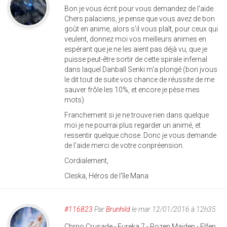
Bon je vous écrit pour vous demandez de l'aide.
Chers palaciens, je pense que vous avez de bon
goût en anime, alors s'il vous plaît, pour ceux qui
veulent, donnez moi vos meilleurs animes en
espérant que je ne les aient pas déjà vu, que je
puisse peut-être sortir de cette spirale infernal
dans laquel Danball Senki m'a plongé (bon jvous
le dit tout de suite vos chance de réussite de me
sauver frôle les 10%, et encore je pèse mes
mots)
Franchement si je ne trouve rien dans quelque
moi je ne pourrai plus regarder un animé, et
ressentir quelque chose. Donc je vous demande
de l'aide merci de votre conpréension.
Cordialement,
Cleska, Héros de l'île Mana
#116823
Par
Brunhild
le mar 12/01/2016 à 12h35
Chrno Crusade - Eureka 7 - Rozen Maiden - Elfen