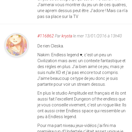
J'aimerai vous montrer du jeu un de ces quatres,
une aprem dessus peut être. J'adore ! Mais ca n'a
pas sa place sur la TV
#116862
Par
krysta
le mer 13/01/2016 à 13h40
De rien Cleska.
Nakim: Endless legend ♥, c'est un peu un
Civilization mais avec un contexte fantastique et
des régles en plus. J'ai bien aimé ce jeu, mais je
suis nulle XD et j'ai pas encore tout compris.
J'aime beaucoup ce type de jeu donc je suis
partante pour voir un stream dessus.
En plus le studio Amplitude est français et ils ont
aussi fait l'excellent Dungeon of the endless que
je vous conseille vivement, c'est un rogue-like. Ils
ont aussi créer Endless space qui ressemble un
peu à Endless legend.
Pour ma part niveau jeux-vidéos j'ai fini ma
première run d'Undertale c'était assez unique je