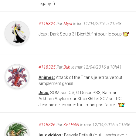
legacy...)
#118324
Par
Myst
le lun 11/04/2016 à 21h48
Jeux : Dark Souls 3 ! Bientôt fini pour le coup
#118325
Par
Bub
le mar 12/04/2016 à 10h41
Animes:
Attack of the Titans je le trouve tout
simplement génial.
Jeux:
SOM sur iOS, GT5 sur PS3, Batman
Arkham Asylum sur Xbox360 et SC2 sur PC.
J'essaie de terminer tout mais pas facile...
#118326
Par
KELHAN
le mar 12/04/2016 à 11h36
jeux vidéos
: Bravely Default (oui.... après avoir