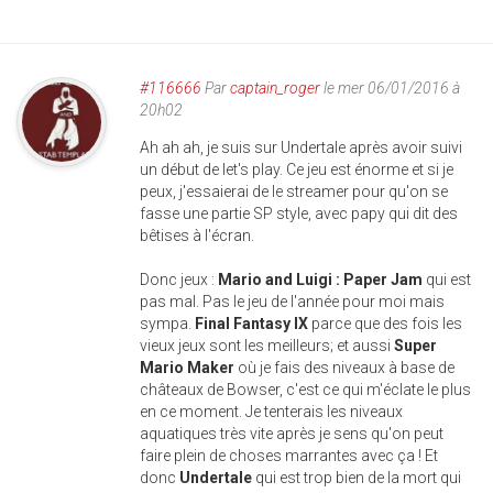
#116666
Par
captain_roger
le mer 06/01/2016 à
20h02
Ah ah ah, je suis sur Undertale après avoir suivi
un début de let's play. Ce jeu est énorme et si je
peux, j'essaierai de le streamer pour qu'on se
fasse une partie SP style, avec papy qui dit des
bêtises à l'écran.
Donc jeux :
Mario and Luigi : Paper Jam
qui est
pas mal. Pas le jeu de l'année pour moi mais
sympa.
Final Fantasy IX
parce que des fois les
vieux jeux sont les meilleurs; et aussi
Super
Mario Maker
où je fais des niveaux à base de
châteaux de Bowser, c'est ce qui m'éclate le plus
en ce moment. Je tenterais les niveaux
aquatiques très vite après je sens qu'on peut
faire plein de choses marrantes avec ça ! Et
donc
Undertale
qui est trop bien de la mort qui