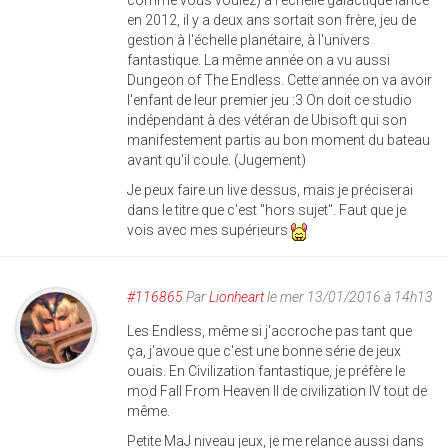
comme vous voulez) à l'échelle galactique lancé
en 2012, il y a deux ans sortait son frère, jeu de
gestion à l'échelle planétaire, à l'univers
fantastique. La même année on a vu aussi
Dungeon of The Endless. Cette année on va avoir
l'enfant de leur premier jeu :3 On doit ce studio
indépendant à des vétéran de Ubisoft qui son
manifestement partis au bon moment du bateau
avant qu'il coule. (Jugement)
Je peux faire un live dessus, mais je préciserai
dans le titre que c'est "hors sujet". Faut que je
vois avec mes supérieurs
#116865
Par
Lionheart
le mer 13/01/2016 à 14h13
Les Endless, même si j'accroche pas tant que
ça, j'avoue que c'est une bonne série de jeux
ouais. En Civilization fantastique, je préfère le
mod Fall From Heaven II de civilization IV tout de
même.
Petite MaJ niveau jeux, je me relance aussi dans