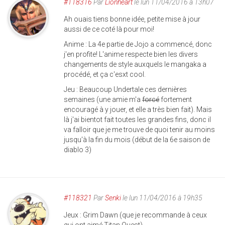
#118316
Par
Lionheart
le lun 11/04/2016 à 13h07
Ah ouais tiens bonne idée, petite mise à jour
aussi de ce coté là pour moi!
Anime : La 4e partie de Jojo a commencé, donc
j'en profite! L'anime respecte bien les divers
changements de style auxquels le mangaka a
procédé, et ça c'esxt cool.
Jeu : Beaucoup Undertale ces dernières
semaines (une amie m'a
forcé
fortement
encouragé à y jouer, et elle a très bien fait). Mais
là j'ai bientot fait toutes les grandes fins, donc il
va falloir que je me trouve de quoi tenir au moins
jusqu'à la fin du mois (début de la 6e saison de
diablo 3)
#118321
Par
Senki
le lun 11/04/2016 à 19h35
Jeux : Grim Dawn (que je recommande à ceux
qui ont aimé Titan Quest)