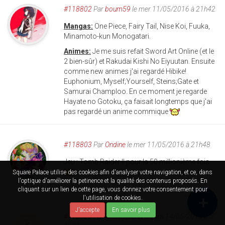
#118802
Par
boum59
le mer 11/05/2016 à 21h42
Mangas:
One Piece, Fairy Tail, Nise Koi, Fuuka,
Minamoto-kun Monogatari.
Animes:
Je me suis refait Sword Art Online (et le
2 bien-sûr) et Rakudai Kishi No Eiyuutan. Ensuite
comme new animes j'ai regardé Hibike!
Euphonium, Myself;Yourself, Steins;Gate et
Samurai Champloo. En ce moment je regarde
Hayate no Gotoku, ça faisait longtemps que j'ai
pas regardé un anime commique
#118803
Par
Ondine
le mer 11/05/2016 à 21h48
Jeu : Tomb Raider II pour la 50 millionième fois
Square Palace utilise des cookies afin d'analyser votre navigation, et ce, dans
l'optique d'améliorer la petinence et la qualité des contenus proposés. En
cliquant sur un lien de cette page, vous donnez votre consentement pour
l'utilisation de cookies.
J'accepte
En savoir plus
#118826
Par
MasterMana
le sam 14/05/2016 à