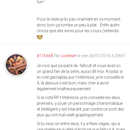
tue !
Pour le reste je lis pas vraiment en ce moment,
donc bon ça tombe un peu à plat... Enfin autre
chose que des livres pour les cours j'entends...
#116668
Par
Lionheart
le mer 06/01/2016 à 20h57
Je vois que ça parle de fallout! et vous avez ici
un grand fan de la série, aussi dit moi. Krysta, si
le coté gameplay pur t'intéresse, je te conseille le
4, là dessus il est bon, mais cher à avoir
légalement malheureusement.
Si le coté RP t'intéresse, je te conseille les deux
premiers, y jouer un personnage charismatique
et intelligent y est hilarant, par contre ce sont des
jeux qui ont mal vieilli graphiquement.
Si tu veux un entre deux, il y a New vegas, qui a
une meilleure qualité d'écriture que fallout 4, mais