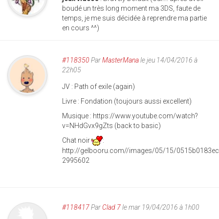
boudé un très long moment ma 3DS, faute de
temps, je me suis décidée à reprendre ma partie
en cours ^^)
#118350
Par
MasterMana
le jeu 14/04/2016 à
22h05
JV : Path of exile (again)
Livre : Fondation (toujours aussi excellent)
Musique : https://www.youtube.com/watch?
v=NHdGvx9gZts (back to basic)
Chat noir
:
http://gelbooru.com//images/05/15/0515b0183e
2995602
#118417
Par
Clad 7
le mar 19/04/2016 à 1h00