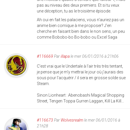
pas au niveau des deux premiers. Et si tu veux
une déception, tu as le troisième épisode.
Ah oui en fait les palaciens, vous n'auriez pas un
anime bien comique à me proposer? J'en
cherche en faisant bien dans le non sens, un peu
comme Bobobo-bo Bo-bobo ou Excel Saga
#116669
Par
illapa
le mer 06/01/2016 à 21h06
C'est vrai que le Undertale à l'air très très tentant,
je pense que je m'y mettrai le jour où j'aurais des
sous pour l'acquérir / il sera en grosse solde sue
Steam.
Sinon Lionheart : Abenobashi Magical Shopping
Street, Tengen Toppa Gurren Laggan, Kill La Kill...
#116673
Par
Wolvesrealm
le mer 06/01/2016 à
21h28