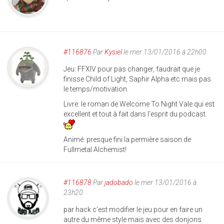
#116876
Par
Kysiel
le mer 13/01/2016 à 22h00
Jeu: FFXIV pour pas changer, faudrait que je
finisse Child of Light, Saphir Alpha etc mais pas
le temps/motivation.
Livre: le roman de Welcome To Night Vale qui est
excellent et tout à fait dans l'esprit du podcast.
Animé: presque fini la permière saison de
Fullmetal Alchemist!
#116878
Par
jadobado
le mer 13/01/2016 à
23h20
par hack c'est modifier le jeu pour en faire un
autre du même style mais avec des donjons