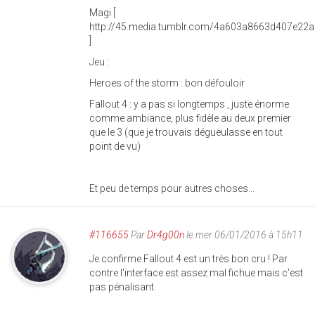
Magi [
http://45.media.tumblr.com/4a603a8663d407e22
]
Jeu :
Heroes of the storm : bon défouloir
Fallout 4 : y a pas si longtemps , juste énorme
comme ambiance, plus fidèle au deux premier
que le 3 (que je trouvais dégueulasse en tout
point de vu)
Et peu de temps pour autres choses...
#116655
Par
Dr4g00n
le mer 06/01/2016 à 15h11
Je confirme Fallout 4 est un très bon cru ! Par
contre l'interface est assez mal fichue mais c'est
pas pénalisant.