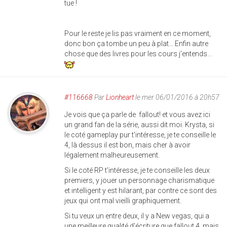
tue !
Pour le reste je lis pas vraiment en ce moment,
donc bon ça tombe un peu à plat... Enfin autre
chose que des livres pour les cours j'entends...
#116668
Par
Lionheart
le mer 06/01/2016 à 20h57
Je vois que ça parle de fallout! et vous avez ici
un grand fan de la série, aussi dit moi. Krysta, si
le coté gameplay pur t'intéresse, je te conseille le
4, là dessus il est bon, mais cher à avoir
légalement malheureusement.
Si le coté RP t'intéresse, je te conseille les deux
premiers, y jouer un personnage charismatique
et intelligent y est hilarant, par contre ce sont des
jeux qui ont mal vieilli graphiquement.
Si tu veux un entre deux, il y a New vegas, qui a
une meilleure qualité d'écriture que fallout 4, mais