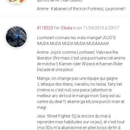
Anime : Kabaneri of the Iron Fortress, ça promet !
#118323
Par
Cleska
le lun 11/04/2016 à 20h17
Lionheart connais les vrais manga!! JOJO'S
!MUDA MUDA MUDA MUDA MUDAAAAA!
Anime: Jojo's comme Lionheart, Valvrave the
liberator (fini mais c'est une pure tuerie cet anime
de mécha !) Kamen rider Wizard et Kamen Rider
Decade et one piece .
Manga: on change pas une équipe qui gagne
:L'attaque des titans, nanatsu no taizai, fairy tail
(même si c'est nul) one piece (attention le
meilleur arc de tout le manga mon Sanji est au
centre du deal !!) akame ga kill,one punch man et
magi.
Jeux :Street Fighter 5(j'ai encore du mal à
reprendre mes habitudes sur ce jeu), et c'est tout
(ma 3Ds m'a abandonné en plein boss de fin à