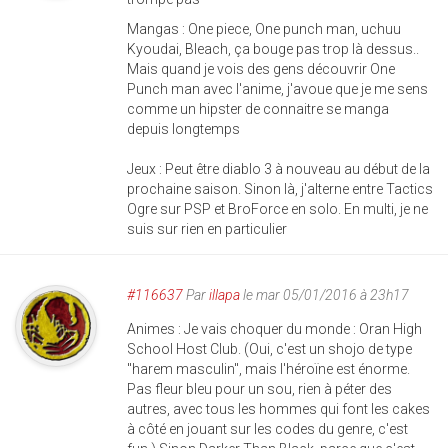
Mangas : One piece, One punch man, uchuu
Kyoudai, Bleach, ça bouge pas trop là dessus..
Mais quand je vois des gens découvrir One
Punch man avec l'anime, j'avoue que je me sens
comme un hipster de connaitre se manga
depuis longtemps
Jeux : Peut être diablo 3 à nouveau au début de la
prochaine saison. Sinon là, j'alterne entre Tactics
Ogre sur PSP et BroForce en solo. En multi, je ne
suis sur rien en particulier
#116637
Par
illapa
le mar 05/01/2016 à 23h17
Animes : Je vais choquer du monde : Oran High
School Host Club. (Oui, c'est un shojo de type
"harem masculin", mais l'héroïne est énorme.
Pas fleur bleu pour un sou, rien à péter des
autres, avec tous les hommes qui font les cakes
à côté en jouant sur les codes du genre, c'est