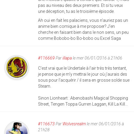
pas au niveau des deux premiers. Et si tu veux
une déception, tu as le troisième épisode.
Ah oui en fait les palaciens, vous n'auriez pas un
anime bien comique à me proposer? J'en
cherche en faisant bien dans le non sens, un peu
comme Bobobo-bo Bo-bobo ou Excel Saga
#116669
Par
illapa
le mer 06/01/2016 à 21h06
C'est vrai que le Undertale à l'air très très tentant,
je pense que je m'y mettrai le jour où j'aurais des
sous pour l'acquérir / il sera en grosse solde sue
Steam.
Sinon Lionheart : Abenobashi Magical Shopping
Street, Tengen Toppa Gurren Laggan, Kill La Kill...
#116673
Par
Wolvesrealm
le mer 06/01/2016 à
21h28