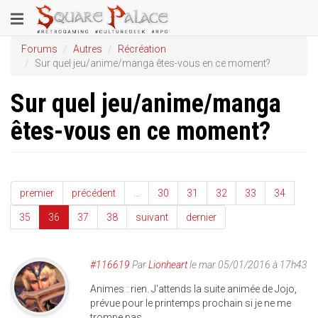
Aller
Toggle
au
contenu
navigation
Forums
Autres
Récréation
principal
Sur quel jeu/anime/manga êtes-vous en ce moment?
Sur quel jeu/anime/manga
êtes-vous en ce moment?
premier
précédent
…
30
31
32
33
34
35
36
37
38
suivant
dernier
#116619
Par
Lionheart
le mar 05/01/2016 à 17h43
Animes : rien. J'attends la suite animée de Jojo,
prévue pour le printemps prochain si je ne me
trompe pas