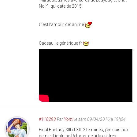
"Miraculous, les aventures de Ladybug et Chat
Noir", qui date de 2015.
C'est l'amour cet animé
Cadeau, le générique fr
#118293
Par
Yomi
le sam 09/04/2016 à 19h04
Final Fantasy XIII et XIII-2 terminés, j'en suis aux
dernier Lightning Returns, celui la est tres