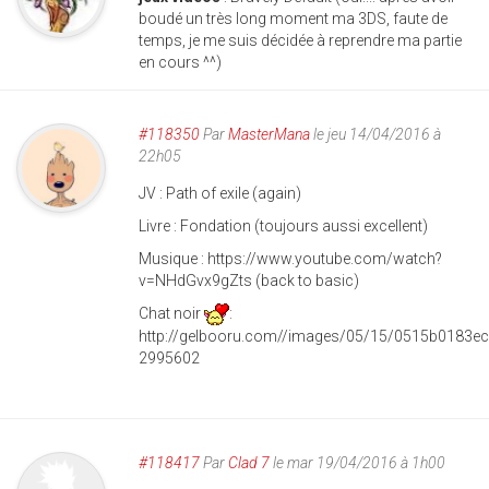
boudé un très long moment ma 3DS, faute de
temps, je me suis décidée à reprendre ma partie
en cours ^^)
#118350
Par
MasterMana
le jeu 14/04/2016 à
22h05
JV : Path of exile (again)
Livre : Fondation (toujours aussi excellent)
Musique : https://www.youtube.com/watch?
v=NHdGvx9gZts (back to basic)
Chat noir
:
http://gelbooru.com//images/05/15/0515b0183e
2995602
#118417
Par
Clad 7
le mar 19/04/2016 à 1h00