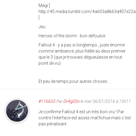
Magi [
http://45.media.tumblr.com/4a603a8663d407e22
]
Jeu :
Heroes of the storm : bon défouloir
Fallout 4 : y a pas si longtemps , juste énorme
comme ambiance, plus fidèle au deux premier
que le 3 (que je trouvais dégueulasse en tout
point de vu)
Et peu de temps pour autres choses...
#116655
Par
Dr4g00n
le mer 06/01/2016 à 15h11
Je confirme Fallout 4 est un très bon cru ! Par
contre l'interface est assez mal fichue mais c'est
pas pénalisant.