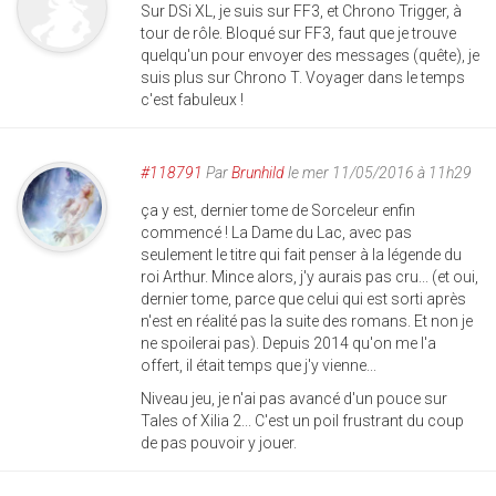
Sur DSi XL, je suis sur FF3, et Chrono Trigger, à
tour de rôle. Bloqué sur FF3, faut que je trouve
quelqu'un pour envoyer des messages (quête), je
suis plus sur Chrono T. Voyager dans le temps
c'est fabuleux !
#118791
Par
Brunhild
le mer 11/05/2016 à 11h29
ça y est, dernier tome de Sorceleur enfin
commencé ! La Dame du Lac, avec pas
seulement le titre qui fait penser à la légende du
roi Arthur. Mince alors, j'y aurais pas cru... (et oui,
dernier tome, parce que celui qui est sorti après
n'est en réalité pas la suite des romans. Et non je
ne spoilerai pas). Depuis 2014 qu'on me l'a
offert, il était temps que j'y vienne...
Niveau jeu, je n'ai pas avancé d'un pouce sur
Tales of Xilia 2... C'est un poil frustrant du coup
de pas pouvoir y jouer.