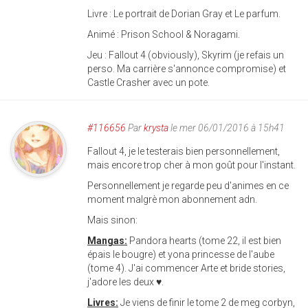
Livre : Le portrait de Dorian Gray et Le parfum.
Animé : Prison School & Noragami.
Jeu : Fallout 4 (obviously), Skyrim (je refais un
perso. Ma carrière s'annonce compromise) et
Castle Crasher avec un pote.
#116656
Par
krysta
le mer 06/01/2016 à 15h41
Fallout 4, je le testerais bien personnellement,
mais encore trop cher à mon goût pour l'instant.
Personnellement je regarde peu d'animes en ce
moment malgrè mon abonnement adn.
Mais sinon:
Mangas:
Pandora hearts (tome 22, il est bien
épais le bougre) et yona princesse de l'aube
(tome 4). J'ai commencer Arte et bride stories,
j'adore les deux ♥.
Livres:
Je viens de finir le tome 2 de meg corbyn,