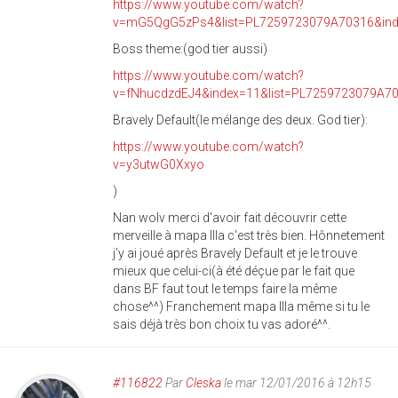
https://www.youtube.com/watch?
v=mG5QgG5zPs4&list=PL7259723079A70316&ind
Boss theme:(god tier aussi)
https://www.youtube.com/watch?
v=fNhucdzdEJ4&index=11&list=PL7259723079A7
Bravely Default(le mélange des deux. God tier):
https://www.youtube.com/watch?
v=y3utwG0Xxyo
)
Nan wolv merci d'avoir fait découvrir cette
merveille à mapa Illa c'est très bien. Hônnetement
j'y ai joué après Bravely Default et je le trouve
mieux que celui-ci(à été déçue par le fait que
dans BF faut tout le temps faire la même
chose^^) Franchement mapa Illa même si tu le
sais déjà très bon choix tu vas adoré^^.
#116822
Par
Cleska
le mar 12/01/2016 à 12h15