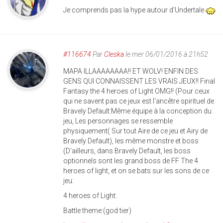
Je comprends pas la hype autour d'Undertale
#116674
Par
Cleska
le mer 06/01/2016 à 21h52
MAPA ILLAAAAAAAA!! ET WOLV! ENFIN DES
GENS QUI CONNAISSENT LES VRAIS JEUX!! Final
Fantasy the 4 heroes of Light OMG!! (Pour ceux
qui ne savent pas ce jeux est l'ancêtre spirituel de
Bravely Default:Même équipe à la conception du
jeu, Les personnages se ressemble
physiquement( Sur tout Aire de ce jeu et Airy de
Bravely Default), les même monstre et boss
(D'ailleurs, dans Bravely Default, les boss
optionnels sont les grand boss de FF The 4
heroes of light, et on se bats sur les sons de ce
jeu:
4 heroes of Light:
Battle theme:(god tier)