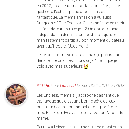
comme vous voulez) à l'échelle galactique lancé
en 2012, il y a deux ans sortait son frère, jeu de
gestion à l'échelle planétaire, à l'univers
fantastique. La même année on a vu aussi
Dungeon of The Endless. Cette année on va avoir
l'enfant de leur premier jeu :3 On doit ce studio
indépendant à des vétéran de Ubisoft qui son
manifestement partis au bon moment du bateau
avant qu'il coule. (Jugement)
Je peux faire un live dessus, mais je préciserai
dans le titre que c'est "hors sujet". Faut que je
vois avec mes supérieurs
#116865
Par
Lionheart
le mer 13/01/2016 à 14h13
Les Endless, même si j'accroche pas tant que
ça, j'avoue que c'est une bonne série de jeux
ouais. En Civilization fantastique, je préfère le
mod Fall From Heaven II de civilization IV tout de
même.
Petite MaJ niveau jeux, je me relance aussi dans