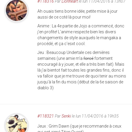
#118316
Par
Lionheart
le lun 11/04/2016 à 13h07
Ah ouais tiens bonne idée, petite mise à jour
aussi de ce coté là pour moi!
Anime : La 4e partie de Jojo a commencé, donc
j'en profite! L'anime respecte bien les divers
changements de style auxquels le mangaka a
procédé, et ça c'esxt cool.
Jeu : Beaucoup Undertale ces dernières
semaines (une amie m'a
forcé
fortement
encouragé à y jouer, et elle a très bien fait). Mais
là j'ai bientot fait toutes les grandes fins, donc il
va falloir que je me trouve de quoi tenir au moins
jusqu'à la fin du mois (début de la 6e saison de
diablo 3)
#118321
Par
Senki
le lun 11/04/2016 à 19h35
Jeux : Grim Dawn (que je recommande à ceux
qui ont aimé Titan Quest)