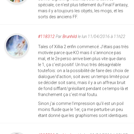
spéciale, ce n'est plus tellement du Final Fantasy,
mais il y a toujours les objets, les mogs, et les
sorts des anciens FF.
#118312
Par
Brunhild
le lun 11/04/2016 à 11h22
Tales of Xillia 2 enfin commencé. J'étais pas très
motivée parce que KO mais il s'annonce pas
mal, et le 2e perso arrive bien plus vite que dans
le 1, ça c'est positif. Un truc très désagréable
toutefois: on a la possibilité de faire des choix de
dialogue/d'action, soit avec un temps limité pour
se décider soit sans, mais il y a un affreux bruit
de fond sifflant/grésillant pendant ce temps-là et
franchement ça c'est mal foutu.
Sinon j'ai comme l'impression qu'il est un poil
moins fluide que le 1er, ça me perturbe un peu
étant donné que les graphismes sont identiques.