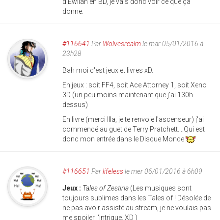
d'Ewilan en BD, je vais donc voir ce que ça
donne.
#116641
Par
Wolvesrealm
le mar 05/01/2016 à
23h28
Bah moi c'est jeux et livres xD.
En jeux : soit FF4, soit Ace Attorney 1, soit Xeno
3D (un peu moins maintenant que j'ai 130h
dessus)
En livre (merci Illa, je te renvoie l'ascenseur) j'ai
commencé au guet de Terry Pratchett. ..Qui est
donc mon entrée dans le Disque Monde
#116651
Par
lifeless
le mer 06/01/2016 à 6h09
Jeux :
Tales of Zestiria
(Les musiques sont
toujours sublimes dans les Tales of ! Désolée de
ne pas avoir assisté au stream, je ne voulais pas
me spoiler l'intrigue. XD )