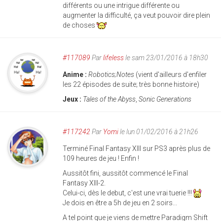
différents ou une intrigue différente ou
augmenter la difficulté, ça veut pouvoir dire plein
de choses
#117089
Par
lifeless
le sam 23/01/2016 à 18h30
Anime :
Robotics;Notes
(vient d'ailleurs d'enfiler
les 22 épisodes de suite; très bonne histoire)
Jeux :
Tales of the Abyss
,
Sonic Generations
#117242
Par
Yomi
le lun 01/02/2016 à 21h26
Terminé Final Fantasy XIII sur PS3 après plus de
109 heures de jeu ! Enfin !
Aussitôt fini, aussitôt commencé le Final
Fantasy XIII-2.
Celui-ci, dès le debut, c'est une vrai tuerie !!!
Je dois en être a 5h de jeu en 2 soirs...
A tel point que je viens de mettre Paradigm Shift