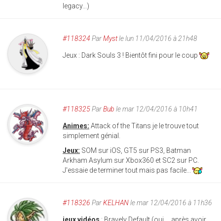
legacy...)
#118324
Par
Myst
le lun 11/04/2016 à 21h48
Jeux : Dark Souls 3 ! Bientôt fini pour le coup
#118325
Par
Bub
le mar 12/04/2016 à 10h41
Animes:
Attack of the Titans je le trouve tout
simplement génial.
Jeux:
SOM sur iOS, GT5 sur PS3, Batman
Arkham Asylum sur Xbox360 et SC2 sur PC.
J'essaie de terminer tout mais pas facile...
#118326
Par
KELHAN
le mar 12/04/2016 à 11h36
jeux vidéos
: Bravely Default (oui.... après avoir