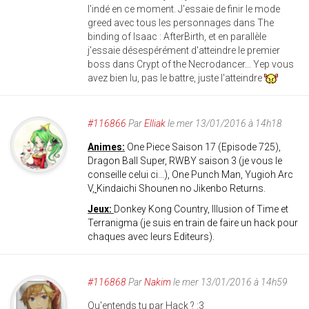
l'indé en ce moment. J'essaie de finir le mode
greed avec tous les personnages dans The
binding of Isaac : AfterBirth, et en parallèle
j'essaie désespérément d'atteindre le premier
boss dans Crypt of the Necrodancer... Yep vous
avez bien lu, pas le battre, juste l'atteindre
#116866
Par
Elliak
le mer 13/01/2016 à 14h18
Animes:
One Piece Saison 17 (Episode 725),
Dragon Ball Super, RWBY saison 3 (je vous le
conseille celui ci...), One Punch Man, Yugioh Arc
V,
Kindaichi Shounen no Jikenbo Returns.
Jeux:
Donkey Kong Country, Illusion of Time et
Terranigma (je suis en train de faire un hack pour
chaques avec leurs Editeurs).
#116868
Par
Nakim
le mer 13/01/2016 à 14h59
Qu'entends tu par Hack ? :3