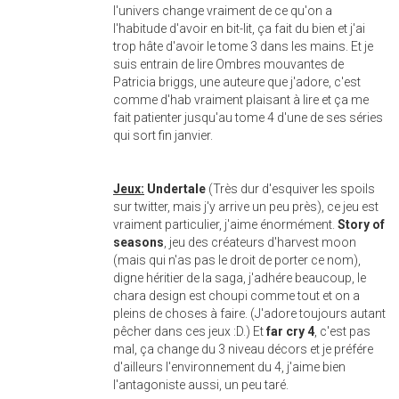
l'univers change vraiment de ce qu'on a
l'habitude d'avoir en bit-lit, ça fait du bien et j'ai
trop hâte d'avoir le tome 3 dans les mains. Et je
suis entrain de lire Ombres mouvantes de
Patricia briggs, une auteure que j'adore, c'est
comme d'hab vraiment plaisant à lire et ça me
fait patienter jusqu'au tome 4 d'une de ses séries
qui sort fin janvier.
Jeux:
Undertale
(Très dur d'esquiver les spoils
sur twitter, mais j'y arrive un peu près), ce jeu est
vraiment particulier, j'aime énormément.
Story of
seasons
, jeu des créateurs d'harvest moon
(mais qui n'as pas le droit de porter ce nom),
digne héritier de la saga, j'adhére beaucoup, le
chara design est choupi comme tout et on a
pleins de choses à faire. (J'adore toujours autant
pêcher dans ces jeux :D.) Et
far cry 4
, c'est pas
mal, ça change du 3 niveau décors et je préfére
d'ailleurs l'environnement du 4, j'aime bien
l'antagoniste aussi, un peu taré.