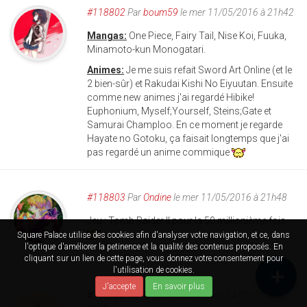
#118802
Par
boum59
le mer 11/05/2016 à 21h42
Mangas:
One Piece, Fairy Tail, Nise Koi, Fuuka,
Minamoto-kun Monogatari.
Animes:
Je me suis refait Sword Art Online (et le
2 bien-sûr) et Rakudai Kishi No Eiyuutan. Ensuite
comme new animes j'ai regardé Hibike!
Euphonium, Myself;Yourself, Steins;Gate et
Samurai Champloo. En ce moment je regarde
Hayate no Gotoku, ça faisait longtemps que j'ai
pas regardé un anime commique
#118803
Par
Ondine
le mer 11/05/2016 à 21h48
Jeu : Tomb Raider II pour la 50 millionième fois
Square Palace utilise des cookies afin d'analyser votre navigation, et ce, dans
l'optique d'améliorer la petinence et la qualité des contenus proposés. En
cliquant sur un lien de cette page, vous donnez votre consentement pour
l'utilisation de cookies.
J'accepte
En savoir plus
#118826
Par
MasterMana
le sam 14/05/2016 à