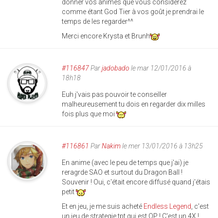
donner vos animes que vous considérez
comme étant God Tier à vos goût je prendrai le
temps de les regarder^^
Merci encore Krysta et Brunh
#116847
Par
jadobado
le mar 12/01/2016 à
18h18
Euh j'vais pas pouvoir te conseiller
malheureusement tu dois en regarder dix milles
fois plus que moi
#116861
Par
Nakim
le mer 13/01/2016 à 13h25
En anime (avec le peu de temps que j'ai) je
reragrde SAO et surtout du Dragon Ball !
Souvenir ! Oui, c'était encore diffusé quand j'étais
petit
Et en jeu, je me suis acheté
Endless Legend
, c'est
un jeu de strategie tpt qui est OP ! C'est un 4X !