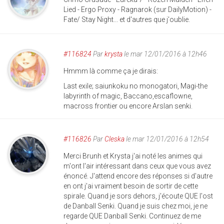
Lied - Ergo Proxy - Ragnarok (sur DailyMotion) -
Fate/ Stay Night... et d'autres que j'oublie.
#116824
Par
krysta
le mar 12/01/2016 à 12h46
Hmmm là comme ça je dirais:
Last exile; saiunkoku no monogatori, Magi-the
labyrinth of magic, Baccano,escaflowne,
macross frontier ou encore Arslan senki.
#116826
Par
Cleska
le mar 12/01/2016 à 12h54
Merci Brunh et Krysta j'ai noté les animes qui
m'ont l'air intéressant dans ceux que vous avez
énoncé. J'attend encore des réponses si d'autre
en ont j'ai vraiment besoin de sortir de cette
spirale. Quand je sors dehors, j'écoute QUE l'ost
de Danball Senki. Quand je suis chez moi, je ne
regarde QUE Danball Senki. Continuez de me