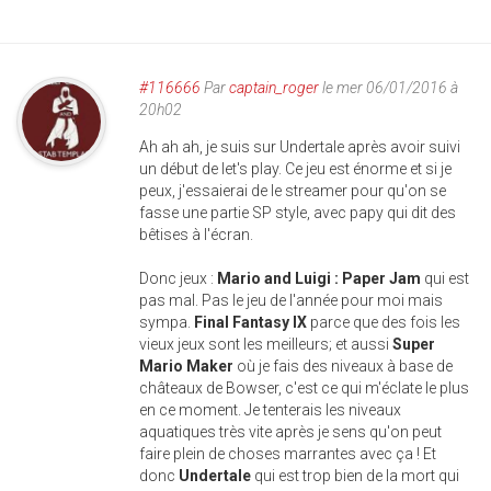
#116666
Par
captain_roger
le mer 06/01/2016 à
20h02
Ah ah ah, je suis sur Undertale après avoir suivi
un début de let's play. Ce jeu est énorme et si je
peux, j'essaierai de le streamer pour qu'on se
fasse une partie SP style, avec papy qui dit des
bêtises à l'écran.
Donc jeux :
Mario and Luigi : Paper Jam
qui est
pas mal. Pas le jeu de l'année pour moi mais
sympa.
Final Fantasy IX
parce que des fois les
vieux jeux sont les meilleurs; et aussi
Super
Mario Maker
où je fais des niveaux à base de
châteaux de Bowser, c'est ce qui m'éclate le plus
en ce moment. Je tenterais les niveaux
aquatiques très vite après je sens qu'on peut
faire plein de choses marrantes avec ça ! Et
donc
Undertale
qui est trop bien de la mort qui