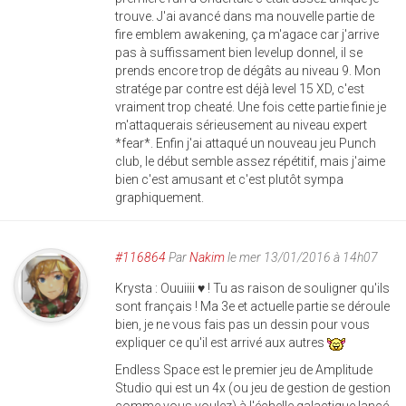
trouve. J'ai avancé dans ma nouvelle partie de
fire emblem awakening, ça m'agace car j'arrive
pas à suffissament bien levelup donnel, il se
prends encore trop de dégâts au niveau 9. Mon
stratége par contre est déjà level 15 XD, c'est
vraiment trop cheaté. Une fois cette partie finie je
m'attaquerais sérieusement au niveau expert
*fear*. Enfin j'ai attaqué un nouveau jeu Punch
club, le début semble assez répétitif, mais j'aime
bien c'est amusant et c'est plutôt sympa
graphiquement.
#116864
Par
Nakim
le mer 13/01/2016 à 14h07
Krysta : Ouuiiii ♥ ! Tu as raison de souligner qu'ils
sont français ! Ma 3e et actuelle partie se déroule
bien, je ne vous fais pas un dessin pour vous
expliquer ce qu'il est arrivé aux autres
Endless Space est le premier jeu de Amplitude
Studio qui est un 4x (ou jeu de gestion de gestion