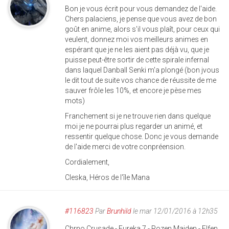
Bon je vous écrit pour vous demandez de l'aide.
Chers palaciens, je pense que vous avez de bon
goût en anime, alors s'il vous plaît, pour ceux qui
veulent, donnez moi vos meilleurs animes en
espérant que je ne les aient pas déjà vu, que je
puisse peut-être sortir de cette spirale infernal
dans laquel Danball Senki m'a plongé (bon jvous
le dit tout de suite vos chance de réussite de me
sauver frôle les 10%, et encore je pèse mes
mots)
Franchement si je ne trouve rien dans quelque
moi je ne pourrai plus regarder un animé, et
ressentir quelque chose. Donc je vous demande
de l'aide merci de votre conpréension.
Cordialement,
Cleska, Héros de l'île Mana
#116823
Par
Brunhild
le mar 12/01/2016 à 12h35
Chrno Crusade - Eureka 7 - Rozen Maiden - Elfen