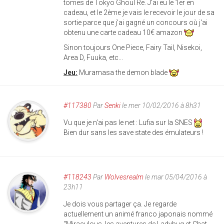
tomes de Tokyo Ghoul Re. J'ai eu le 1er en
cadeau, et le 2ème je vais le recevoir le jour de sa
sortie parce que j'ai gagné un concours où j'ai
obtenu une carte cadeau 10€ amazon
Sinon toujours One Piece, Fairy Tail, Nisekoi,
Area D, Fuuka, etc...
Jeu:
Muramasa the demon blade
#117380
Par
Senki
le mer 10/02/2016 à 8h31
Vu que je n'ai pas le net : Lufia sur la SNES
Bien dur sans les save state des émulateurs !
#118243
Par
Wolvesrealm
le mar 05/04/2016 à
23h11
Je dois vous partager ça. Je regarde
actuellement un animé franco japonais nommé