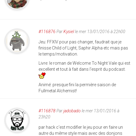
#116876
Par
Kysiel
le mer 13/01/2016 à 22h00
Jeu: FFXIV pour pas changer, faudrait que je
finisse Child of Light, Saphir Alpha etc mais pas
le temps/motivation.
Livre: le roman de Welcome To Night Vale qui est
excellent et tout à fait dans l'esprit du podcast.
Animé: presque fini la permière saison de
Fullmetal Alchemist!
#116878
Par
jadobado
le mer 13/01/2016 à
23h20
par hack c'est modifier le jeu pour en faire un
autre du même style mais avec des donjons