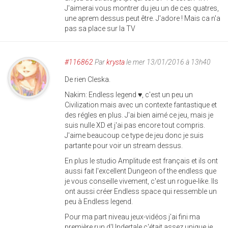
J'aimerai vous montrer du jeu un de ces quatres,
une aprem dessus peut être. J'adore ! Mais ca n'a
pas sa place sur la TV
#116862
Par
krysta
le mer 13/01/2016 à 13h40
De rien Cleska.
Nakim: Endless legend ♥, c'est un peu un
Civilization mais avec un contexte fantastique et
des régles en plus. J'ai bien aimé ce jeu, mais je
suis nulle XD et j'ai pas encore tout compris.
J'aime beaucoup ce type de jeu donc je suis
partante pour voir un stream dessus.
En plus le studio Amplitude est français et ils ont
aussi fait l'excellent Dungeon of the endless que
je vous conseille vivement, c'est un rogue-like. Ils
ont aussi créer Endless space qui ressemble un
peu à Endless legend.
Pour ma part niveau jeux-vidéos j'ai fini ma
première run d'Undertale c'était assez unique je