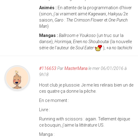
Animés :
En attente de la programmation d'hiver
(sinon, j'ai vraiment aimé
Kagewani
,
Haikyuu
2e
saison,
Garo : The Crimson Flower
et
One Punch
Man
)
Mangas :
Ballroom e Youkoso
(un truc sur la
danse),
Horimiya
,
Enen no Shouboutai
(la nouvelle
série de l'auteur de
Soul Eater
),
+a no tachiichi
#116653
Par
MasterMana
le mer 06/01/2016 à
9h18
Host club je plussoie. Je me les relirais bien un de
ces quatre ça donne la pêche.
En ce moment :
Livre :
Running with scissors : again. Tellement épique
ce bouquin, j'aime la littérature US.
Manga :