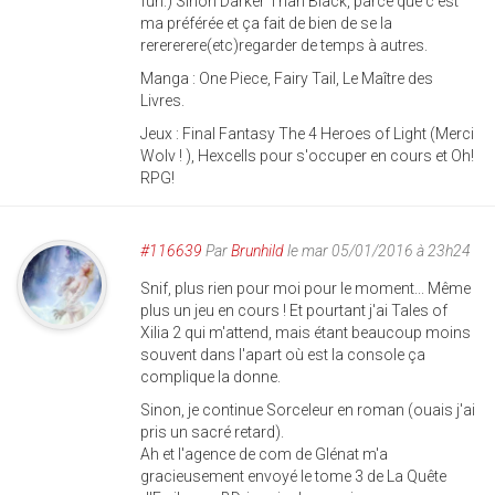
fun.) Sinon Darker Than Black, parce que c'est
ma préférée et ça fait de bien de se la
rerererere(etc)regarder de temps à autres.
Manga : One Piece, Fairy Tail, Le Maître des
Livres.
Jeux : Final Fantasy The 4 Heroes of Light (Merci
Wolv ! ), Hexcells pour s'occuper en cours et Oh!
RPG!
#116639
Par
Brunhild
le mar 05/01/2016 à 23h24
Snif, plus rien pour moi pour le moment... Même
plus un jeu en cours ! Et pourtant j'ai Tales of
Xilia 2 qui m'attend, mais étant beaucoup moins
souvent dans l'apart où est la console ça
complique la donne.
Sinon, je continue Sorceleur en roman (ouais j'ai
pris un sacré retard).
Ah et l'agence de com de Glénat m'a
gracieusement envoyé le tome 3 de La Quête