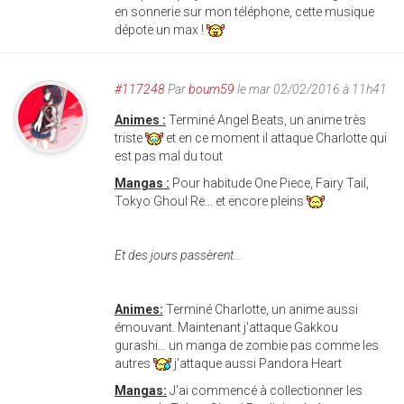
en sonnerie sur mon téléphone, cette musique
dépote un max !
#117248
Par
boum59
le mar 02/02/2016 à 11h41
Animes :
Terminé Angel Beats, un anime très
triste
et en ce moment il attaque Charlotte qui
est pas mal du tout
Mangas :
Pour habitude One Piece, Fairy Tail,
Tokyo Ghoul Re... et encore pleins
Et des jours passèrent...
Animes:
Terminé Charlotte, un anime aussi
émouvant. Maintenant j'attaque
Gakkou
gurashi... un manga de zombie pas comme les
autres
j'attaque aussi Pandora Heart
Mangas:
J'ai commencé à collectionner les