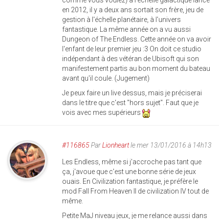
comme vous voulez) à l'échelle galactique lancé
en 2012, il y a deux ans sortait son frère, jeu de
gestion à l'échelle planétaire, à l'univers
fantastique. La même année on a vu aussi
Dungeon of The Endless. Cette année on va avoir
l'enfant de leur premier jeu :3 On doit ce studio
indépendant à des vétéran de Ubisoft qui son
manifestement partis au bon moment du bateau
avant qu'il coule. (Jugement)
Je peux faire un live dessus, mais je préciserai
dans le titre que c'est "hors sujet". Faut que je
vois avec mes supérieurs
#116865
Par
Lionheart
le mer 13/01/2016 à 14h13
Les Endless, même si j'accroche pas tant que
ça, j'avoue que c'est une bonne série de jeux
ouais. En Civilization fantastique, je préfère le
mod Fall From Heaven II de civilization IV tout de
même.
Petite MaJ niveau jeux, je me relance aussi dans