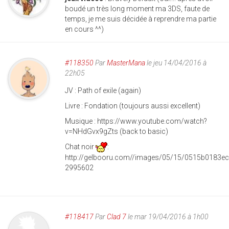
boudé un très long moment ma 3DS, faute de
temps, je me suis décidée à reprendre ma partie
en cours ^^)
#118350
Par
MasterMana
le jeu 14/04/2016 à
22h05
JV : Path of exile (again)
Livre : Fondation (toujours aussi excellent)
Musique : https://www.youtube.com/watch?
v=NHdGvx9gZts (back to basic)
Chat noir
:
http://gelbooru.com//images/05/15/0515b0183e
2995602
#118417
Par
Clad 7
le mar 19/04/2016 à 1h00