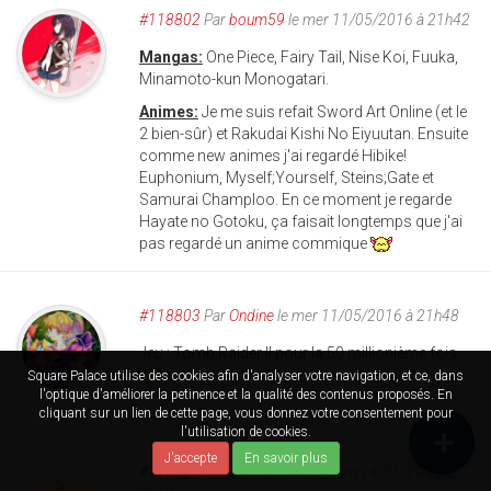
#118802
Par
boum59
le mer 11/05/2016 à 21h42
Mangas:
One Piece, Fairy Tail, Nise Koi, Fuuka,
Minamoto-kun Monogatari.
Animes:
Je me suis refait Sword Art Online (et le
2 bien-sûr) et Rakudai Kishi No Eiyuutan. Ensuite
comme new animes j'ai regardé Hibike!
Euphonium, Myself;Yourself, Steins;Gate et
Samurai Champloo. En ce moment je regarde
Hayate no Gotoku, ça faisait longtemps que j'ai
pas regardé un anime commique
#118803
Par
Ondine
le mer 11/05/2016 à 21h48
Jeu : Tomb Raider II pour la 50 millionième fois
Square Palace utilise des cookies afin d'analyser votre navigation, et ce, dans
l'optique d'améliorer la petinence et la qualité des contenus proposés. En
cliquant sur un lien de cette page, vous donnez votre consentement pour
l'utilisation de cookies.
J'accepte
En savoir plus
#118826
Par
MasterMana
le sam 14/05/2016 à