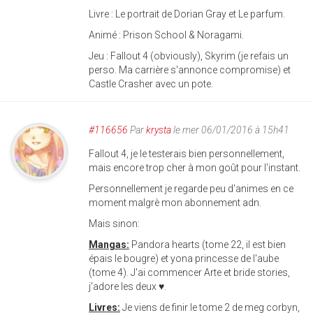
Livre : Le portrait de Dorian Gray et Le parfum.
Animé : Prison School & Noragami.
Jeu : Fallout 4 (obviously), Skyrim (je refais un
perso. Ma carrière s'annonce compromise) et
Castle Crasher avec un pote.
#116656
Par
krysta
le mer 06/01/2016 à 15h41
Fallout 4, je le testerais bien personnellement,
mais encore trop cher à mon goût pour l'instant.
Personnellement je regarde peu d'animes en ce
moment malgrè mon abonnement adn.
Mais sinon:
Mangas:
Pandora hearts (tome 22, il est bien
épais le bougre) et yona princesse de l'aube
(tome 4). J'ai commencer Arte et bride stories,
j'adore les deux ♥.
Livres:
Je viens de finir le tome 2 de meg corbyn,