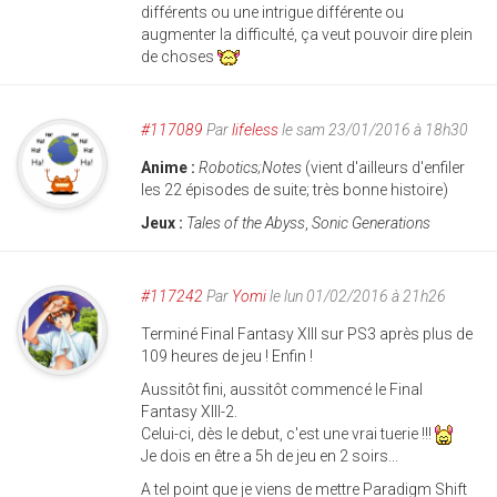
différents ou une intrigue différente ou
augmenter la difficulté, ça veut pouvoir dire plein
de choses
#117089
Par
lifeless
le sam 23/01/2016 à 18h30
Anime :
Robotics;Notes
(vient d'ailleurs d'enfiler
les 22 épisodes de suite; très bonne histoire)
Jeux :
Tales of the Abyss
,
Sonic Generations
#117242
Par
Yomi
le lun 01/02/2016 à 21h26
Terminé Final Fantasy XIII sur PS3 après plus de
109 heures de jeu ! Enfin !
Aussitôt fini, aussitôt commencé le Final
Fantasy XIII-2.
Celui-ci, dès le debut, c'est une vrai tuerie !!!
Je dois en être a 5h de jeu en 2 soirs...
A tel point que je viens de mettre Paradigm Shift