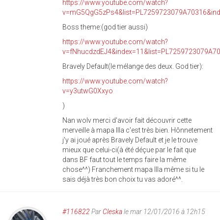
https://www.youtube.com/watch?
v=mG5QgG5zPs4&list=PL7259723079A70316&ind
Boss theme:(god tier aussi)
https://www.youtube.com/watch?
v=fNhucdzdEJ4&index=11&list=PL7259723079A7
Bravely Default(le mélange des deux. God tier):
https://www.youtube.com/watch?
v=y3utwG0Xxyo
)
Nan wolv merci d'avoir fait découvrir cette
merveille à mapa Illa c'est très bien. Hônnetement
j'y ai joué après Bravely Default et je le trouve
mieux que celui-ci(à été déçue par le fait que
dans BF faut tout le temps faire la même
chose^^) Franchement mapa Illa même si tu le
sais déjà très bon choix tu vas adoré^^.
#116822
Par
Cleska
le mar 12/01/2016 à 12h15