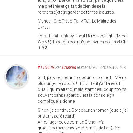
fun.) Sinon Darker Than Black, parce que c'est
ma préférée et ça fait de bien de se la
rerererere(etc)regarder de temps à autres.
Manga : One Piece, Fairy Tail, Le Maître des
Livres.
Jeux : Final Fantasy The 4 Heroes of Light (Merci
Wolv ! ), Hexcells pour s'occuper en cours et Oh!
RPG!
#116639
Par
Brunhild
le mar 05/01/2016 à 23h24
Snif, plus rien pour moi pour le moment... Même
plus un jeu en cours ! Et pourtant j'ai Tales of
Xilia 2 qui m'attend, mais étant beaucoup moins
souvent dans l'apart où est la console ça
complique la donne.
Sinon, je continue Sorceleur en roman (ouais j'ai
pris un sacré retard).
Ah et l'agence de com de Glénat m'a
gracieusement envoyé le tome 3 de La Quête