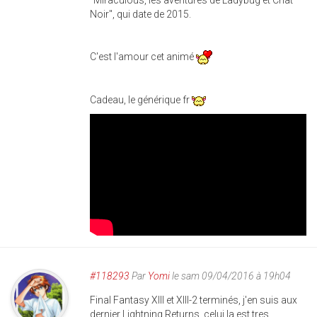
"Miraculous, les aventures de Ladybug et Chat
Noir", qui date de 2015.
C'est l'amour cet animé
Cadeau, le générique fr
#118293
Par
Yomi
le sam 09/04/2016 à 19h04
Final Fantasy XIII et XIII-2 terminés, j'en suis aux
dernier Lightning Returns, celui la est tres