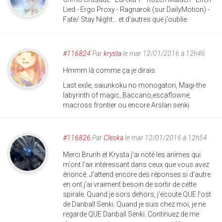
Lied - Ergo Proxy - Ragnarok (sur DailyMotion) -
Fate/ Stay Night... et d'autres que j'oublie.
#116824
Par
krysta
le mar 12/01/2016 à 12h46
Hmmm là comme ça je dirais:
Last exile; saiunkoku no monogatori, Magi-the
labyrinth of magic, Baccano,escaflowne,
macross frontier ou encore Arslan senki.
#116826
Par
Cleska
le mar 12/01/2016 à 12h54
Merci Brunh et Krysta j'ai noté les animes qui
m'ont l'air intéressant dans ceux que vous avez
énoncé. J'attend encore des réponses si d'autre
en ont j'ai vraiment besoin de sortir de cette
spirale. Quand je sors dehors, j'écoute QUE l'ost
de Danball Senki. Quand je suis chez moi, je ne
regarde QUE Danball Senki. Continuez de me