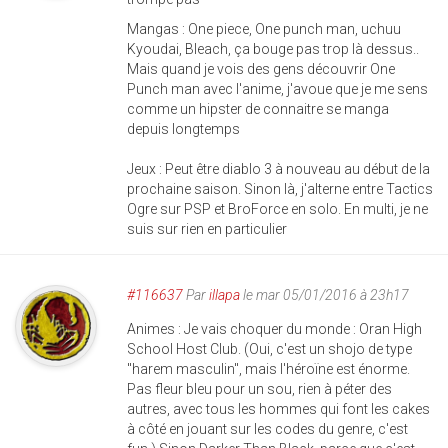
Mangas : One piece, One punch man, uchuu
Kyoudai, Bleach, ça bouge pas trop là dessus..
Mais quand je vois des gens découvrir One
Punch man avec l'anime, j'avoue que je me sens
comme un hipster de connaitre se manga
depuis longtemps
Jeux : Peut être diablo 3 à nouveau au début de la
prochaine saison. Sinon là, j'alterne entre Tactics
Ogre sur PSP et BroForce en solo. En multi, je ne
suis sur rien en particulier
#116637
Par
illapa
le mar 05/01/2016 à 23h17
Animes : Je vais choquer du monde : Oran High
School Host Club. (Oui, c'est un shojo de type
"harem masculin", mais l'héroïne est énorme.
Pas fleur bleu pour un sou, rien à péter des
autres, avec tous les hommes qui font les cakes
à côté en jouant sur les codes du genre, c'est