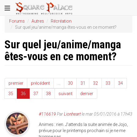
Aller
Toggle
au
contenu
navigation
Forums
Autres
Récréation
principal
Sur quel jeu/anime/manga êtes-vous en ce moment?
Sur quel jeu/anime/manga
êtes-vous en ce moment?
premier
précédent
…
30
31
32
33
34
35
36
37
38
suivant
dernier
#116619
Par
Lionheart
le mar 05/01/2016 à 17h43
Animes : rien. J'attends la suite animée de Jojo,
prévue pour le printemps prochain si je ne me
trompe pas