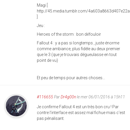
Magi [
http://45.media.tumblr.com/4a603a8663d407e22
]
Jeu :
Heroes of the storm : bon défouloir
Fallout 4 : y a pas si longtemps , juste énorme
comme ambiance, plus fidèle au deux premier
que le 3 (que je trouvais dégueulasse en tout
point de vu)
Et peu de temps pour autres choses...
#116655
Par
Dr4g00n
le mer 06/01/2016 à 15h11
Je confirme Fallout 4 est un très bon cru ! Par
contre l'interface est assez mal fichue mais c'est
pas pénalisant.