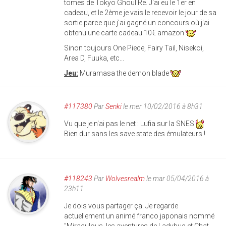
tomes de Tokyo Ghoul Re. J'ai eu le 1er en
cadeau, et le 2ème je vais le recevoir le jour de sa
sortie parce que j'ai gagné un concours où j'ai
obtenu une carte cadeau 10€ amazon
Sinon toujours One Piece, Fairy Tail, Nisekoi,
Area D, Fuuka, etc...
Jeu:
Muramasa the demon blade
#117380
Par
Senki
le mer 10/02/2016 à 8h31
Vu que je n'ai pas le net : Lufia sur la SNES
Bien dur sans les save state des émulateurs !
#118243
Par
Wolvesrealm
le mar 05/04/2016 à
23h11
Je dois vous partager ça. Je regarde
actuellement un animé franco japonais nommé