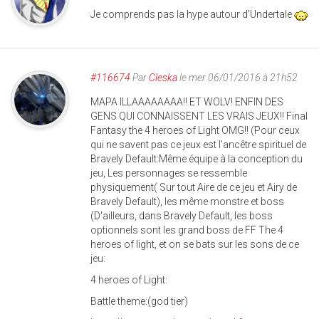
Je comprends pas la hype autour d'Undertale
#116674
Par
Cleska
le mer 06/01/2016 à 21h52
MAPA ILLAAAAAAAA!! ET WOLV! ENFIN DES
GENS QUI CONNAISSENT LES VRAIS JEUX!! Final
Fantasy the 4 heroes of Light OMG!! (Pour ceux
qui ne savent pas ce jeux est l'ancêtre spirituel de
Bravely Default:Même équipe à la conception du
jeu, Les personnages se ressemble
physiquement( Sur tout Aire de ce jeu et Airy de
Bravely Default), les même monstre et boss
(D'ailleurs, dans Bravely Default, les boss
optionnels sont les grand boss de FF The 4
heroes of light, et on se bats sur les sons de ce
jeu:
4 heroes of Light:
Battle theme:(god tier)