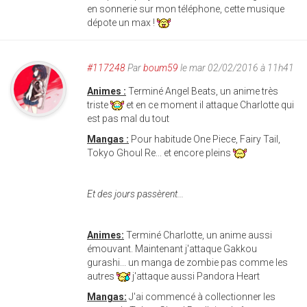
en sonnerie sur mon téléphone, cette musique
dépote un max !
#117248
Par
boum59
le mar 02/02/2016 à 11h41
Animes :
Terminé Angel Beats, un anime très
triste
et en ce moment il attaque Charlotte qui
est pas mal du tout
Mangas :
Pour habitude One Piece, Fairy Tail,
Tokyo Ghoul Re... et encore pleins
Et des jours passèrent...
Animes:
Terminé Charlotte, un anime aussi
émouvant. Maintenant j'attaque
Gakkou
gurashi... un manga de zombie pas comme les
autres
j'attaque aussi Pandora Heart
Mangas:
J'ai commencé à collectionner les