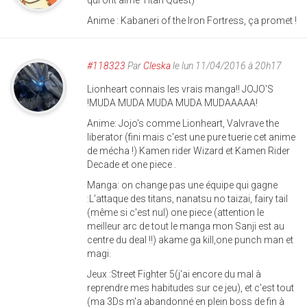
Anime : Kabaneri of the Iron Fortress, ça promet !
#118323
Par
Cleska
le lun 11/04/2016 à 20h17
Lionheart connais les vrais manga!! JOJO'S
!MUDA MUDA MUDA MUDA MUDAAAAA!
Anime: Jojo's comme Lionheart, Valvrave the
liberator (fini mais c'est une pure tuerie cet anime
de mécha !) Kamen rider Wizard et Kamen Rider
Decade et one piece .
Manga: on change pas une équipe qui gagne
:L'attaque des titans, nanatsu no taizai, fairy tail
(même si c'est nul) one piece (attention le
meilleur arc de tout le manga mon Sanji est au
centre du deal !!) akame ga kill,one punch man et
magi.
Jeux :Street Fighter 5(j'ai encore du mal à
reprendre mes habitudes sur ce jeu), et c'est tout
(ma 3Ds m'a abandonné en plein boss de fin à