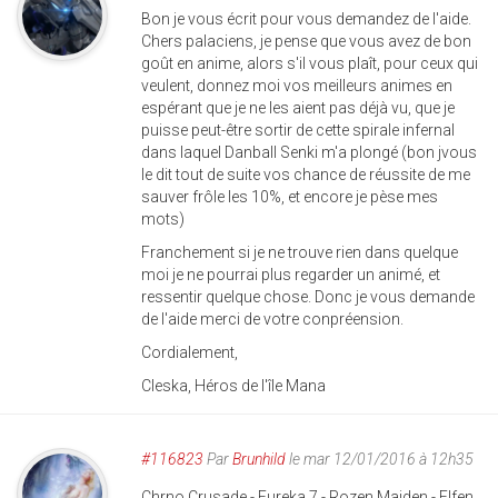
Bon je vous écrit pour vous demandez de l'aide.
Chers palaciens, je pense que vous avez de bon
goût en anime, alors s'il vous plaît, pour ceux qui
veulent, donnez moi vos meilleurs animes en
espérant que je ne les aient pas déjà vu, que je
puisse peut-être sortir de cette spirale infernal
dans laquel Danball Senki m'a plongé (bon jvous
le dit tout de suite vos chance de réussite de me
sauver frôle les 10%, et encore je pèse mes
mots)
Franchement si je ne trouve rien dans quelque
moi je ne pourrai plus regarder un animé, et
ressentir quelque chose. Donc je vous demande
de l'aide merci de votre conpréension.
Cordialement,
Cleska, Héros de l'île Mana
#116823
Par
Brunhild
le mar 12/01/2016 à 12h35
Chrno Crusade - Eureka 7 - Rozen Maiden - Elfen