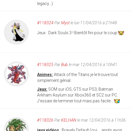
legacy...)
#118324
Par
Myst
le lun 11/04/2016 à 21h48
Jeux : Dark Souls 3 ! Bientôt fini pour le coup
#118325
Par
Bub
le mar 12/04/2016 à 10h41
Animes:
Attack of the Titans je le trouve tout
simplement génial.
Jeux:
SOM sur iOS, GT5 sur PS3, Batman
Arkham Asylum sur Xbox360 et SC2 sur PC.
J'essaie de terminer tout mais pas facile...
#118326
Par
KELHAN
le mar 12/04/2016 à 11h36
jeux vidéos
: Bravely Default (oui.... après avoir