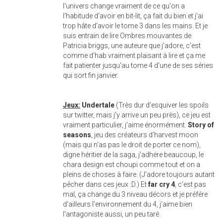
l'univers change vraiment de ce qu'on a
l'habitude d'avoir en bit-lit, ça fait du bien et j'ai
trop hâte d'avoir le tome 3 dans les mains. Et je
suis entrain de lire Ombres mouvantes de
Patricia briggs, une auteure que j'adore, c'est
comme d'hab vraiment plaisant à lire et ça me
fait patienter jusqu'au tome 4 d'une de ses séries
qui sort fin janvier.
Jeux:
Undertale
(Très dur d'esquiver les spoils
sur twitter, mais j'y arrive un peu près), ce jeu est
vraiment particulier, j'aime énormément.
Story of
seasons
, jeu des créateurs d'harvest moon
(mais qui n'as pas le droit de porter ce nom),
digne héritier de la saga, j'adhére beaucoup, le
chara design est choupi comme tout et on a
pleins de choses à faire. (J'adore toujours autant
pêcher dans ces jeux :D.) Et
far cry 4
, c'est pas
mal, ça change du 3 niveau décors et je préfére
d'ailleurs l'environnement du 4, j'aime bien
l'antagoniste aussi, un peu taré.