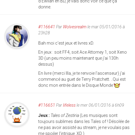
d'Ewilan en BD, je vais donc voir ce que ça
donne.
#116641
Par
Wolvesrealm
le mar 05/01/2016 à
23h28
Bah moi c'est jeux et livres xD.
En jeux : soit FF4, soit Ace Attorney 1, soit Xeno
3D (un peu moins maintenant que j'ai 130h
dessus)
En livre (merci Illa, je te renvoie l'ascenseur) j'ai
commencé au guet de Terry Pratchett. ..Qui est
donc mon entrée dans le Disque Monde
#116651
Par
lifeless
le mer 06/01/2016 à 6h09
Jeux :
Tales of Zestiria
(Les musiques sont
toujours sublimes dans les Tales of ! Désolée de
ne pas avoir assisté au stream, je ne voulais pas
me spoiler l'intrigue. XD )