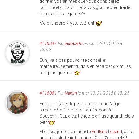
donner vos animes que vous considérez
comme étant God Tier à vos goût je prendrai le
temps de les regarder^^
Merci encore Krysta et Brunh
#116847
Par
jadobado
le mar 12/01/2016 à
18h18
Euh j'vais pas pouvoir te conseiller
malheureusement tu dois en regarder dix milles
fois plus que moi
#116861
Par
Nakim
le mer 13/01/2016 à 13h25
En anime (avec le peu de temps que j'ai) je
reragrde SAO et surtout du Dragon Ball !
Souvenir ! Oui, c'était encore diffusé quand j'étais
petit
Et en jeu, je me suis acheté
Endless Legend
, c'est
un jeu de strategie tpt qui est OP ! C'est un 4X !