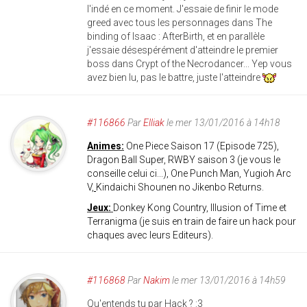
l'indé en ce moment. J'essaie de finir le mode
greed avec tous les personnages dans The
binding of Isaac : AfterBirth, et en parallèle
j'essaie désespérément d'atteindre le premier
boss dans Crypt of the Necrodancer... Yep vous
avez bien lu, pas le battre, juste l'atteindre
#116866
Par
Elliak
le mer 13/01/2016 à 14h18
Animes:
One Piece Saison 17 (Episode 725),
Dragon Ball Super, RWBY saison 3 (je vous le
conseille celui ci...), One Punch Man, Yugioh Arc
V,
Kindaichi Shounen no Jikenbo Returns.
Jeux:
Donkey Kong Country, Illusion of Time et
Terranigma (je suis en train de faire un hack pour
chaques avec leurs Editeurs).
#116868
Par
Nakim
le mer 13/01/2016 à 14h59
Qu'entends tu par Hack ? :3