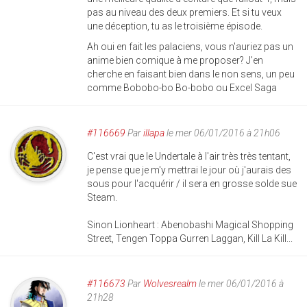
pas au niveau des deux premiers. Et si tu veux
une déception, tu as le troisième épisode.
Ah oui en fait les palaciens, vous n'auriez pas un
anime bien comique à me proposer? J'en
cherche en faisant bien dans le non sens, un peu
comme Bobobo-bo Bo-bobo ou Excel Saga
#116669
Par
illapa
le mer 06/01/2016 à 21h06
C'est vrai que le Undertale à l'air très très tentant,
je pense que je m'y mettrai le jour où j'aurais des
sous pour l'acquérir / il sera en grosse solde sue
Steam.
Sinon Lionheart : Abenobashi Magical Shopping
Street, Tengen Toppa Gurren Laggan, Kill La Kill...
#116673
Par
Wolvesrealm
le mer 06/01/2016 à
21h28