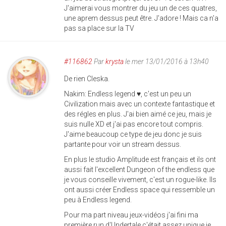
J'aimerai vous montrer du jeu un de ces quatres,
une aprem dessus peut être. J'adore ! Mais ca n'a
pas sa place sur la TV
#116862
Par
krysta
le mer 13/01/2016 à 13h40
De rien Cleska.
Nakim: Endless legend ♥, c'est un peu un
Civilization mais avec un contexte fantastique et
des régles en plus. J'ai bien aimé ce jeu, mais je
suis nulle XD et j'ai pas encore tout compris.
J'aime beaucoup ce type de jeu donc je suis
partante pour voir un stream dessus.
En plus le studio Amplitude est français et ils ont
aussi fait l'excellent Dungeon of the endless que
je vous conseille vivement, c'est un rogue-like. Ils
ont aussi créer Endless space qui ressemble un
peu à Endless legend.
Pour ma part niveau jeux-vidéos j'ai fini ma
première run d'Undertale c'était assez unique je