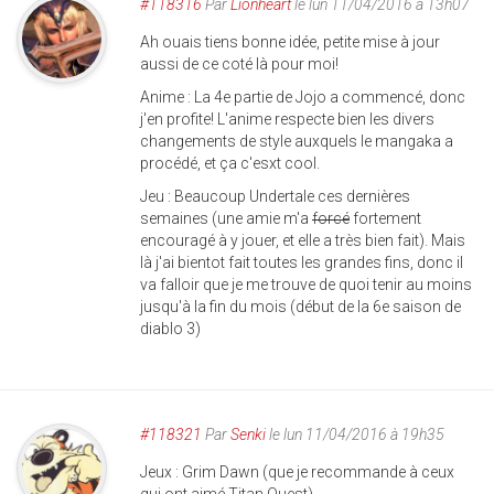
#118316
Par
Lionheart
le lun 11/04/2016 à 13h07
Ah ouais tiens bonne idée, petite mise à jour
aussi de ce coté là pour moi!
Anime : La 4e partie de Jojo a commencé, donc
j'en profite! L'anime respecte bien les divers
changements de style auxquels le mangaka a
procédé, et ça c'esxt cool.
Jeu : Beaucoup Undertale ces dernières
semaines (une amie m'a
forcé
fortement
encouragé à y jouer, et elle a très bien fait). Mais
là j'ai bientot fait toutes les grandes fins, donc il
va falloir que je me trouve de quoi tenir au moins
jusqu'à la fin du mois (début de la 6e saison de
diablo 3)
#118321
Par
Senki
le lun 11/04/2016 à 19h35
Jeux : Grim Dawn (que je recommande à ceux
qui ont aimé Titan Quest)