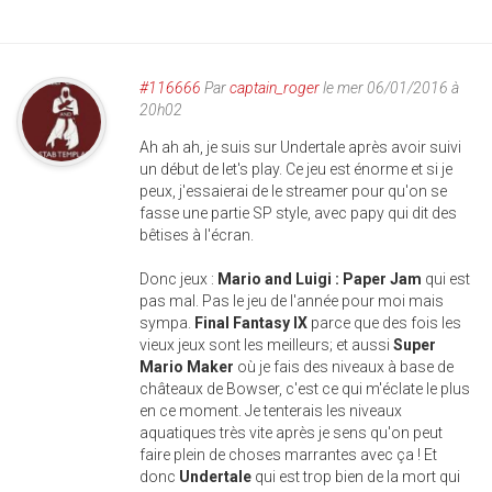
#116666
Par
captain_roger
le mer 06/01/2016 à
20h02
Ah ah ah, je suis sur Undertale après avoir suivi
un début de let's play. Ce jeu est énorme et si je
peux, j'essaierai de le streamer pour qu'on se
fasse une partie SP style, avec papy qui dit des
bêtises à l'écran.
Donc jeux :
Mario and Luigi : Paper Jam
qui est
pas mal. Pas le jeu de l'année pour moi mais
sympa.
Final Fantasy IX
parce que des fois les
vieux jeux sont les meilleurs; et aussi
Super
Mario Maker
où je fais des niveaux à base de
châteaux de Bowser, c'est ce qui m'éclate le plus
en ce moment. Je tenterais les niveaux
aquatiques très vite après je sens qu'on peut
faire plein de choses marrantes avec ça ! Et
donc
Undertale
qui est trop bien de la mort qui