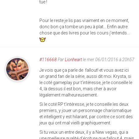
tue !
Pour le reste je lis pas vraiment en ce moment,
donc bon ça tombe un peu à plat... Enfin autre
chose que des livres pour les cours j'entends...
#116668
Par
Lionheart
le mer 06/01/2016 à 20h57
Je vois que ça parle de fallout! et vous avez ici
un grand fan de la série, aussi dit moi. Krysta, si
le coté gameplay pur t'intéresse, je te conseille le
4, là dessus il est bon, mais cher à avoir
légalement malheureusement.
Si le coté RP t'intéresse, je te conseille les deux
premiers, y jouer un personnage charismatique
et intelligent y est hilarant, par contre ce sont des
jeux qui ont mal vieilli graphiquement.
Si tu veux un entre deux, il y a New vegas, qui a
une meilleure qualité d'écriture que fallout 4, mais