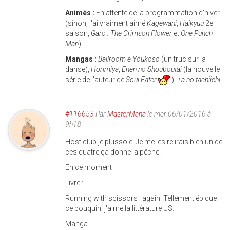
Animés :
En attente de la programmation d'hiver
(sinon, j'ai vraiment aimé
Kagewani
,
Haikyuu
2e
saison,
Garo : The Crimson Flower
et
One Punch
Man
)
Mangas :
Ballroom e Youkoso
(un truc sur la
danse),
Horimiya
,
Enen no Shouboutai
(la nouvelle
série de l'auteur de
Soul Eater
),
+a no tachiichi
#116653
Par
MasterMana
le mer 06/01/2016 à
9h18
Host club je plussoie. Je me les relirais bien un de
ces quatre ça donne la pêche.
En ce moment :
Livre :
Running with scissors : again. Tellement épique
ce bouquin, j'aime la littérature US.
Manga :