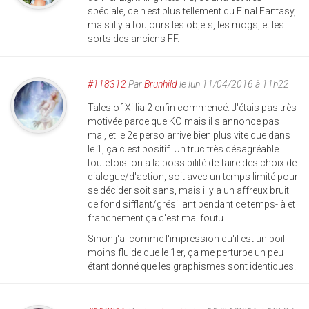
spéciale, ce n'est plus tellement du Final Fantasy,
mais il y a toujours les objets, les mogs, et les
sorts des anciens FF.
#118312
Par
Brunhild
le lun 11/04/2016 à 11h22
Tales of Xillia 2 enfin commencé. J'étais pas très
motivée parce que KO mais il s'annonce pas
mal, et le 2e perso arrive bien plus vite que dans
le 1, ça c'est positif. Un truc très désagréable
toutefois: on a la possibilité de faire des choix de
dialogue/d'action, soit avec un temps limité pour
se décider soit sans, mais il y a un affreux bruit
de fond sifflant/grésillant pendant ce temps-là et
franchement ça c'est mal foutu.
Sinon j'ai comme l'impression qu'il est un poil
moins fluide que le 1er, ça me perturbe un peu
étant donné que les graphismes sont identiques.