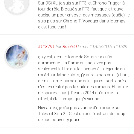
Sur DSi XL, je suis sur FF3, et Chrono Trigger, à
tour de rôle. Bloqué sur FF3, faut que je trouve
quelqu'un pour envoyer des messages (quête), je
suis plus sur Chrono T. Voyager dans le temps
c'est fabuleux !
#118791
Par
Brunhild
le mer 11/05/2016 à 11h29
ça y est, dernier tome de Sorceleur enfin
commencé ! La Dame du Lac, avec pas
seulement le titre qui fait penser à la légende du
roi Arthur. Mince alors, j'y aurais pas cru... (et oui,
dernier tome, parce que celui qui est sorti après
n'est en réalité pas la suite des romans. Et non je
ne spoilerai pas). Depuis 2014 qu'on me l'a
offert, il était temps que j'y vienne...
Niveau jeu, je n'ai pas avancé d'un pouce sur
Tales of Xilia 2... C'est un poil frustrant du coup
de pas pouvoir y jouer.