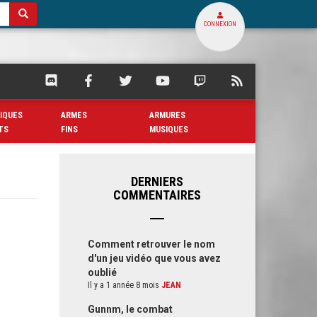
CONNEXION
SQUARE
SQUARE
SQUARE
SQUARE
SQUARE
FLUX
PALACE
PALACE
PALACE
PALACE
PALACE
RSS
SUR
SUR
SUR
SUR
SUR
DE
IQUES
ARMES
ARMURES
DISCORD
FACEBOOK
TWITTER
YOUTUBE
TWITCH
SQUARE
TS
FINS
MUSIQUES
PALACE
DERNIERS
COMMENTAIRES
Comment retrouver le nom
d'un jeu vidéo que vous avez
oublié
Il y a 1 année 8 mois
JEAN
Gunnm, le combat