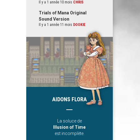
Il y a 1 année 10 mois
CHRIS
Trials of Mana Original
Sound Version
Il y a 1 année 11 mois
DOOKIE
AIDONS FLORA
La soluce de
Illusion of Time
est incomplète.