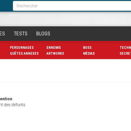
Formulaire
de
Rechercher
recherche
ES
TESTS
BLOGS
PERSONNAGES
ENNEMIS
BOSS
TECHN
QUÊTES ANNEXES
ARTWORKS
MÉDIAS
SECRE
ention
t des défunts