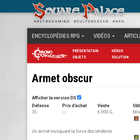
Aller
au
contenu
principal
ENCYCLOPÉDIES RPG
VIDÉOS
ARTICL
PRÉSENTATION
HÉROS
OBJETS
SOLUTION
Armet obscur
Afficher la version DS
Défense
Prix d'achat
Vente
Obt
35
---
6 000 G
Mon
Un armet invoquant la force des ténèbres.