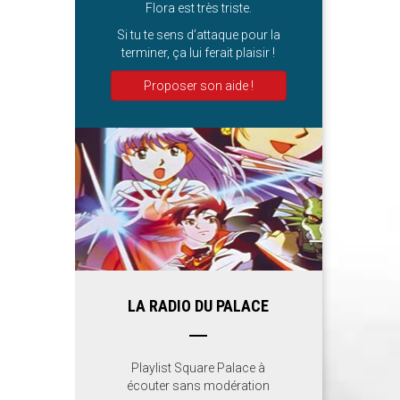
Flora est très triste.
Si tu te sens d’attaque pour la
terminer, ça lui ferait plaisir !
Proposer son aide !
LA RADIO DU PALACE
Playlist Square Palace à
écouter sans modération