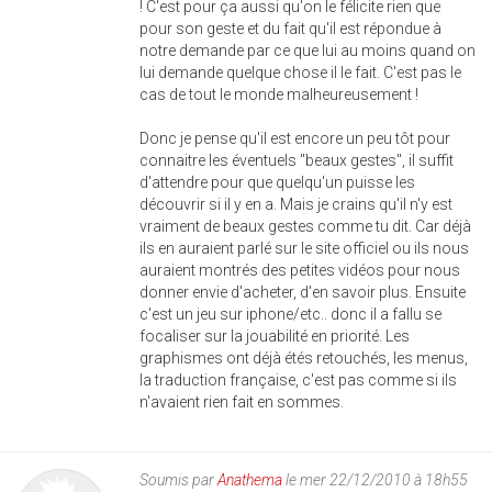
! C'est pour ça aussi qu'on le félicite rien que
pour son geste et du fait qu'il est répondue à
notre demande par ce que lui au moins quand on
lui demande quelque chose il le fait. C'est pas le
cas de tout le monde malheureusement !
Donc je pense qu'il est encore un peu tôt pour
connaitre les éventuels "beaux gestes", il suffit
d'attendre pour que quelqu'un puisse les
découvrir si il y en a. Mais je crains qu'il n'y est
vraiment de beaux gestes comme tu dit. Car déjà
ils en auraient parlé sur le site officiel ou ils nous
auraient montrés des petites vidéos pour nous
donner envie d'acheter, d'en savoir plus. Ensuite
c'est un jeu sur iphone/etc.. donc il a fallu se
focaliser sur la jouabilité en priorité. Les
graphismes ont déjà étés retouchés, les menus,
la traduction française, c'est pas comme si ils
n'avaient rien fait en sommes.
Soumis par
Anathema
le mer 22/12/2010 à 18h55