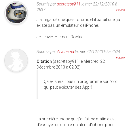
Soumis par
secretspy911
le mer 22/12/2010 à
2h37
#96850
J'ai regardé quelques forums et il parait que ça
existe pas un émulateur de iPhone.
Je t'envie tellement Dookie...
Soumis par
Anathema
le mer 22/12/2010 à 2h24
#96849
Citation
(secretspy911 le Mercredi 22
Décembre 2010 à 02:02)
Ça existerait pas un programme sur l'ordi
qui peut exécuter des App ?
La première chose que j'ai fait ce matin c'est
d'essayer de dl un émulateur d'iphone pour