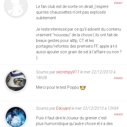
#96861
Le fan club est de sortie on dirait, j'espère
que tes chaussettes n'ont pas explosés
subitement.
Je reste interessé par ce qu'il advient du contenu
vraiment "nouveau" de la chose ( ils ont fait de
beaux gestes pour alttp, CT et les
portages/refontes des premiers FF, apple à t-il
aussi ajouter son grain de sel à l'affaire ou non ?
)
Soumis par
secretspy911
le mer 22/12/2010 à
18h38
#96860
Merci pour le test Poppu
Soumis par
Edouard
le mer 22/12/2010 à 12h34
#96859
Puis il faut dire le Joueur du grenier c'est
plus humoristique qu'autre chose et il a des