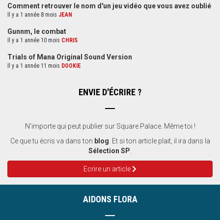
Comment retrouver le nom d'un jeu vidéo que vous avez oublié
Il y a 1 année 8 mois
JEAN
Gunnm, le combat
Il y a 1 année 10 mois
CHRIS
Trials of Mana Original Sound Version
Il y a 1 année 11 mois
DOOKIE
ENVIE D'ÉCRIRE ?
N'importe qui peut publier sur Square Palace. Même toi !
Ce que tu écris va dans ton
blog
. Et si ton article plait, il ira dans la
Sélection SP
.
Ecrire un article
AIDONS FLORA