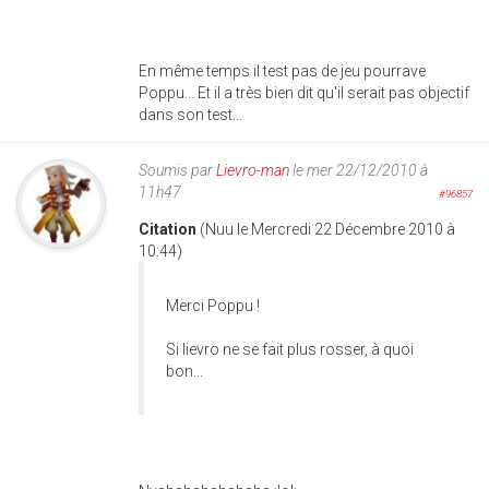
En même temps il test pas de jeu pourrave
Poppu... Et il a très bien dit qu'il serait pas objectif
dans son test...
Soumis par
Lievro-man
le mer 22/12/2010 à
11h47
#96857
Citation
(Nuu le Mercredi 22 Décembre 2010 à
10:44)
Merci Poppu !
Si lievro ne se fait plus rosser, à quoi
bon...