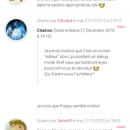
dans la section appropriée du site
Soumis par
Edouard
le mar 21/12/2010 à 21h12
#96841
Citation
(Senki le Mardi 21 Décembre 2010
à 14:10)
Je pense surtout que c'est un screen
"éditeur" donc possédant un debug
mode. Bref ceux qui testeront le jeu
pourront nous en dire plus
Qui d'entre vous l'achètera ?
Je crois que Poppu semble motivé.
Soumis par
Sariel69
le mar 21/12/2010 à 15h55
#96840