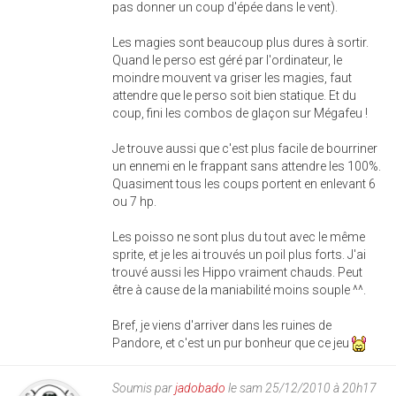
pas donner un coup d'épée dans le vent).
Les magies sont beaucoup plus dures à sortir.
Quand le perso est géré par l'ordinateur, le
moindre mouvent va griser les magies, faut
attendre que le perso soit bien statique. Et du
coup, fini les combos de glaçon sur Mégafeu !
Je trouve aussi que c'est plus facile de bourriner
un ennemi en le frappant sans attendre les 100%.
Quasiment tous les coups portent en enlevant 6
ou 7 hp.
Les poisso ne sont plus du tout avec le même
sprite, et je les ai trouvés un poil plus forts. J'ai
trouvé aussi les Hippo vraiment chauds. Peut
être à cause de la maniabilité moins souple ^^.
Bref, je viens d'arriver dans les ruines de
Pandore, et c'est un pur bonheur que ce jeu
Soumis par
jadobado
le sam 25/12/2010 à 20h17