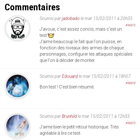
Commentaires
Soumis par
jadobado
le mar 15/02/2011 à 20h35
#96875
J'avoue, c'est assez concis, mais c'est un
test
J'aime beaucoup le fait que l'on puisse, en
fonction des niveaux des armes de chaque
personnages, configurer les attaques spéciales
que l'on à décider de monter.
Soumis par
Edouard
le mar 15/02/2011 à 18h57
#96874
Bon test ! C'est bien résumé.
Soumis par
Brunhild
le mar 15/02/2011 à 12h33
#96873
J'aime bien le petit retour historique. Très
agréable à lire ce test.