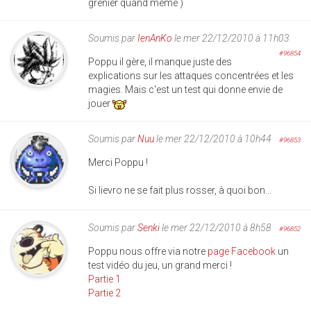
grenier quand même )
Soumis par
IenAnKo
le mer 22/12/2010 à 11h03
#96854
Poppu il gère, il manque juste des
explications sur les attaques concentrées et les
magies. Mais c'est un test qui donne envie de
jouer
Soumis par
Nuu
le mer 22/12/2010 à 10h44
#96853
Merci Poppu !
Si lievro ne se fait plus rosser, à quoi bon...
Soumis par
Senki
le mer 22/12/2010 à 8h58
#96852
Poppu nous offre via notre
page Facebook
un
test vidéo du jeu, un grand merci !
Partie 1
Partie 2