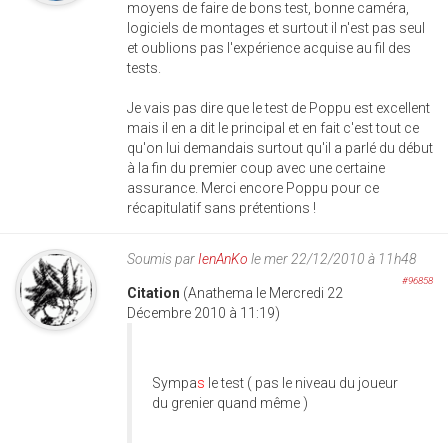
moyens de faire de bons test, bonne caméra,
logiciels de montages et surtout il n'est pas seul
et oublions pas l'expérience acquise au fil des
tests.
Je vais pas dire que le test de Poppu est excellent
mais il en a dit le principal et en fait c'est tout ce
qu'on lui demandais surtout qu'il a parlé du début
à la fin du premier coup avec une certaine
assurance. Merci encore Poppu pour ce
récapitulatif sans prétentions !
Soumis par
IenAnKo
le mer 22/12/2010 à 11h48
#96858
Citation
(Anathema le Mercredi 22
Décembre 2010 à 11:19)
Sympa
s
le test ( pas le niveau du joueur
du grenier quand même )