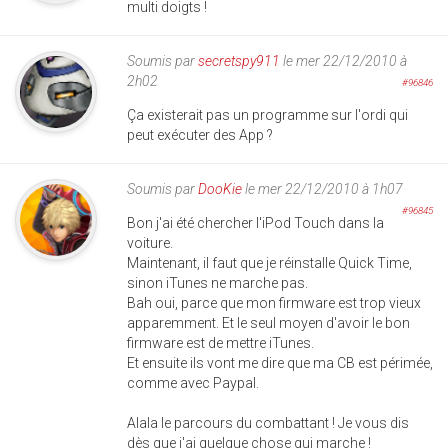
multi doigts !
Soumis par
secretspy911
le mer 22/12/2010 à
2h02
#96846
Ça existerait pas un programme sur l'ordi qui
peut exécuter des App ?
Soumis par
DooKie
le mer 22/12/2010 à 1h07
#96845
Bon j'ai été chercher l'iPod Touch dans la
voiture.
Maintenant, il faut que je réinstalle Quick Time,
sinon iTunes ne marche pas.
Bah oui, parce que mon firmware est trop vieux
apparemment. Et le seul moyen d'avoir le bon
firmware est de mettre iTunes.
Et ensuite ils vont me dire que ma CB est périmée,
comme avec Paypal.
Alala le parcours du combattant ! Je vous dis
dès que j'ai quelque chose qui marche !