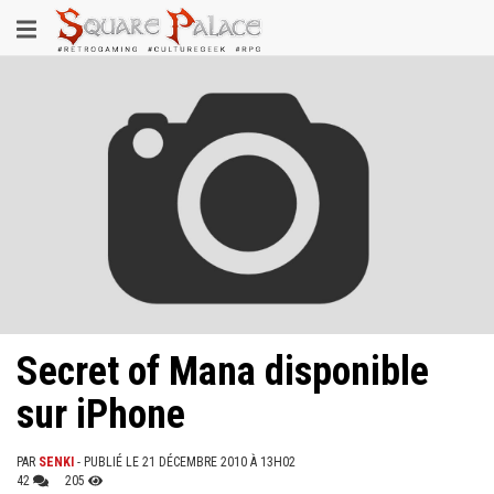
Aller
Toggle
au
contenu
navigation
principal
Secret of Mana disponible
sur iPhone
PAR
SENKI
- PUBLIÉ LE 21 DÉCEMBRE 2010 À 13H02
42
205