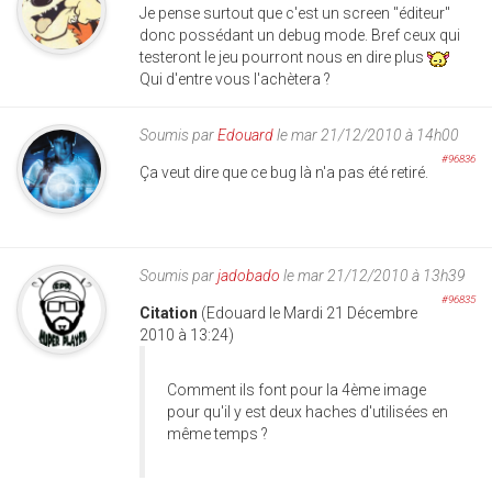
Je pense surtout que c'est un screen "éditeur"
donc possédant un debug mode. Bref ceux qui
testeront le jeu pourront nous en dire plus
Qui d'entre vous l'achètera ?
Soumis par
Edouard
le mar 21/12/2010 à 14h00
#96836
Ça veut dire que ce bug là n'a pas été retiré.
Soumis par
jadobado
le mar 21/12/2010 à 13h39
#96835
Citation
(Edouard le Mardi 21 Décembre
2010 à 13:24)
Comment ils font pour la 4ème image
pour qu'il y est deux haches d'utilisées en
même temps ?