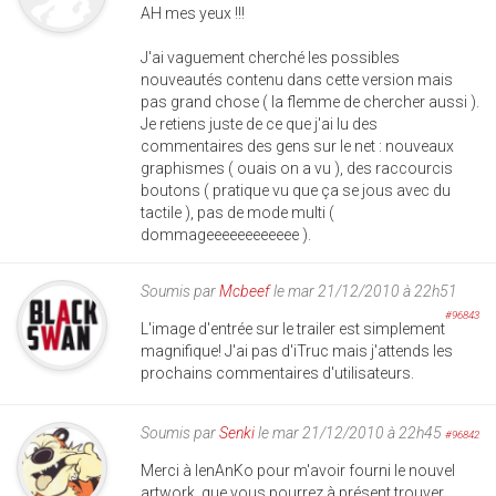
AH mes yeux !!!
J'ai vaguement cherché les possibles
nouveautés contenu dans cette version mais
pas grand chose ( la flemme de chercher aussi ).
Je retiens juste de ce que j'ai lu des
commentaires des gens sur le net : nouveaux
graphismes ( ouais on a vu ), des raccourcis
boutons ( pratique vu que ça se jous avec du
tactile ), pas de mode multi (
dommageeeeeeeeeeee ).
Soumis par
Mcbeef
le mar 21/12/2010 à 22h51
#96843
L'image d'entrée sur le trailer est simplement
magnifique! J'ai pas d'iTruc mais j'attends les
prochains commentaires d'utilisateurs.
Soumis par
Senki
le mar 21/12/2010 à 22h45
#96842
Merci à IenAnKo pour m'avoir fourni le nouvel
artwork, que vous pourrez à présent trouver