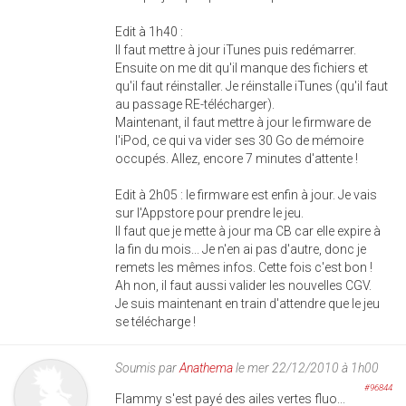
Edit à 1h40 :
Il faut mettre à jour iTunes puis redémarrer.
Ensuite on me dit qu'il manque des fichiers et
qu'il faut réinstaller. Je réinstalle iTunes (qu'il faut
au passage RE-télécharger).
Maintenant, il faut mettre à jour le firmware de
l'iPod, ce qui va vider ses 30 Go de mémoire
occupés. Allez, encore 7 minutes d'attente !
Edit à 2h05 : le firmware est enfin à jour. Je vais
sur l'Appstore pour prendre le jeu.
Il faut que je mette à jour ma CB car elle expire à
la fin du mois... Je n'en ai pas d'autre, donc je
remets les mêmes infos. Cette fois c'est bon !
Ah non, il faut aussi valider les nouvelles CGV.
Je suis maintenant en train d'attendre que le jeu
se télécharge !
Soumis par
Anathema
le mer 22/12/2010 à 1h00
#96844
Flammy s'est payé des ailes vertes fluo...