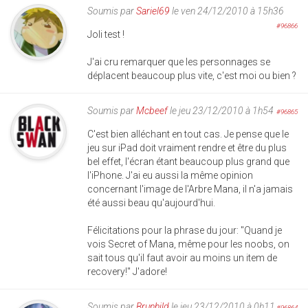
Soumis par
Sariel69
le ven 24/12/2010 à 15h36
#96866
Joli test !
J'ai cru remarquer que les personnages se
déplacent beaucoup plus vite, c'est moi ou bien ?
Soumis par
Mcbeef
le jeu 23/12/2010 à 1h54
#96865
C'est bien alléchant en tout cas. Je pense que le
jeu sur iPad doit vraiment rendre et être du plus
bel effet, l'écran étant beaucoup plus grand que
l'iPhone. J'ai eu aussi la même opinion
concernant l'image de l'Arbre Mana, il n'a jamais
été aussi beau qu'aujourd'hui.
Félicitations pour la phrase du jour: "Quand je
vois Secret of Mana, même pour les noobs, on
sait tous qu'il faut avoir au moins un item de
recovery!" J'adore!
Soumis par
Brunhild
le jeu 23/12/2010 à 0h11
#96864