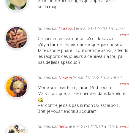
Sans oublier les visages qui apparaissent
sur la map.
Soumis par
Lionheart
le mar 21/12/2010 à 15h51
#96839
Ce qui m'intéresse surtout c'est de savoir
s'il y a l'armet, l'épée mana et quelque chose à
faire dans le phare... Tout comme Senki, j'attends
les rapports des joueurs à ce niveau là (oui j'ai
pas de Ijesaispasquoi)
Soumis par
DooKie
le mar 21/12/2010 à 14h24
#96838
Moi je suis bien tenté, j'ai un iPod Touch.
Mais il faut que j'aille le chercher dans la voiture
Par contre, je sais pas si mon OS est le bon...
Bref, je vous tiendrai au courant !
Soumis par
Senki
le mar 21/12/2010 à 14h10
#96837