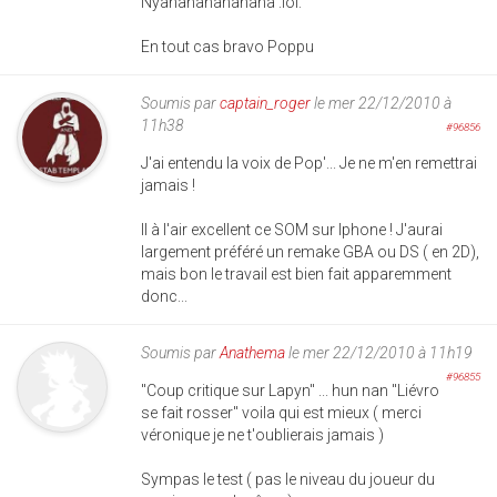
Nyahahahahahaha :lol:
En tout cas bravo Poppu
Soumis par
captain_roger
le mer 22/12/2010 à
11h38
#96856
J'ai entendu la voix de Pop'... Je ne m'en remettrai
jamais !
Il à l'air excellent ce SOM sur Iphone ! J'aurai
largement préféré un remake GBA ou DS ( en 2D),
mais bon le travail est bien fait apparemment
donc...
Soumis par
Anathema
le mer 22/12/2010 à 11h19
#96855
"Coup critique sur Lapyn" ... hun nan "Liévro
se fait rosser" voila qui est mieux ( merci
véronique je ne t'oublierais jamais )
Sympas le test ( pas le niveau du joueur du