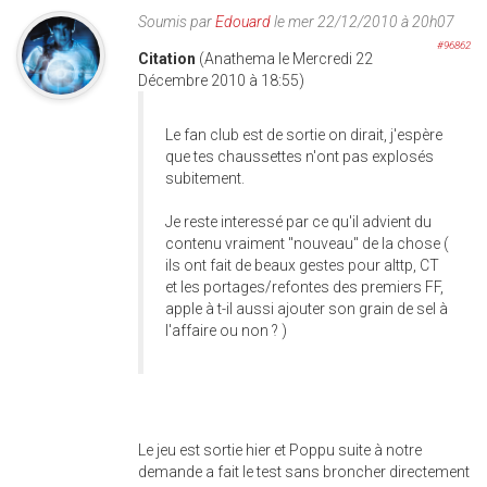
Soumis par
Edouard
le mer 22/12/2010 à 20h07
#96862
Citation
(Anathema le Mercredi 22
Décembre 2010 à 18:55)
Le fan club est de sortie on dirait, j'espère
que tes chaussettes n'ont pas explosés
subitement.
Je reste interessé par ce qu'il advient du
contenu vraiment "nouveau" de la chose (
ils ont fait de beaux gestes pour alttp, CT
et les portages/refontes des premiers FF,
apple à t-il aussi ajouter son grain de sel à
l'affaire ou non ? )
Le jeu est sortie hier et Poppu suite à notre
demande a fait le test sans broncher directement