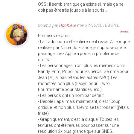
OSS : il semblerait que ça existe si, mais ça ne
doit pas être très jouable à la souris...
Soumis par
DooKie
le mer 22/12/2010 à 8h35
#96851
Premiers retours :
- La traduction a été entièrement revue. A l'époque
réalisée par Nintendo France, je suppose que le
passage chez Apple a posé un problème de
droits.
- Les personnages n'ont plus les mêmes noms.
Randy, Prim, Popoï pour les héros, Gemma pour
Jean (et j'ai pas retenu les autres NPC). Les
monstres non plus (Lapyn pour Liévro,
Fourmimante pour Mantidès, etc.)
- Les persos ont un nom par défaut
- Désolé illapa, mais maintenant, c'est "Coup
critique" et non plus "Liévro se fait rosser" (j'étais
triste).
- Graphiquement, c'est la claque. Toutes les
textures ont été revues pour passer sur une
résolution 2x plus grande que sur SNES.