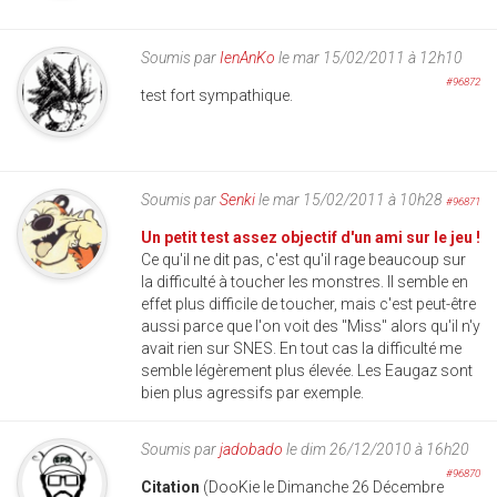
Soumis par
IenAnKo
le mar 15/02/2011 à 12h10
#96872
test fort sympathique.
Soumis par
Senki
le mar 15/02/2011 à 10h28
#96871
Un petit test assez objectif d'un ami sur le jeu !
Ce qu'il ne dit pas, c'est qu'il rage beaucoup sur
la difficulté à toucher les monstres. Il semble en
effet plus difficile de toucher, mais c'est peut-être
aussi parce que l'on voit des "Miss" alors qu'il n'y
avait rien sur SNES. En tout cas la difficulté me
semble légèrement plus élevée. Les Eaugaz sont
bien plus agressifs par exemple.
Soumis par
jadobado
le dim 26/12/2010 à 16h20
#96870
Citation
(DooKie le Dimanche 26 Décembre