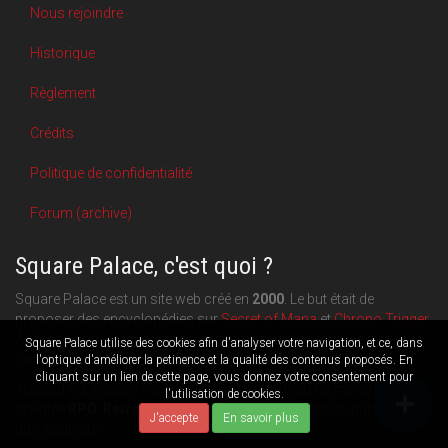
Nous rejoindre
Historique
Règlement
Crédits
Politique de confidentialité
Forum (archive)
Square Palace, c'est quoi ?
Square Palace est un site web créé en
2000
. Le but était de
proposer des encyclopédies sur
Secret of Mana
et
Chrono Trigger
.
Au fil des années, une véritable communauté s'est créée et le
Square Palace utilise des cookies afin d'analyser votre navigation, et ce, dans
contenu du site a pu s'étoffer.
l'optique d'améliorer la petinence et la qualité des contenus proposés. En
cliquant sur un lien de cette page, vous donnez votre consentement pour
Aujourd'hui, Square Palace c'est aussi une plateforme de blogging
l'utilisation de cookies.
orientée
RPG
,
Retrogaming
et
culture geek
: chacun publie ce
J'accepte
En savoir plus
qu'il souhaite.