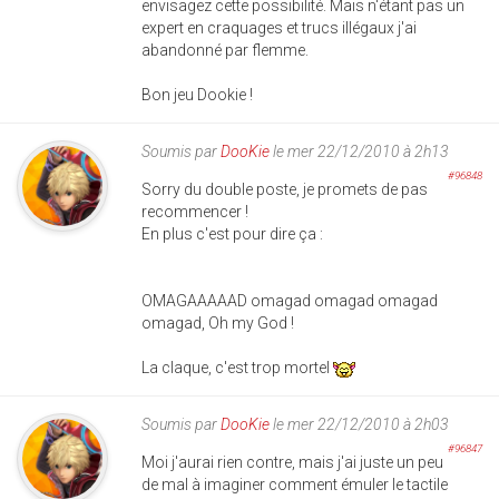
envisagez cette possibilité. Mais n'étant pas un
expert en craquages et trucs illégaux j'ai
abandonné par flemme.
Bon jeu Dookie !
Soumis par
DooKie
le mer 22/12/2010 à 2h13
#96848
Sorry du double poste, je promets de pas
recommencer !
En plus c'est pour dire ça :
OMAGAAAAAD omagad omagad omagad
omagad, Oh my God !
La claque, c'est trop mortel
Soumis par
DooKie
le mer 22/12/2010 à 2h03
#96847
Moi j'aurai rien contre, mais j'ai juste un peu
de mal à imaginer comment émuler le tactile