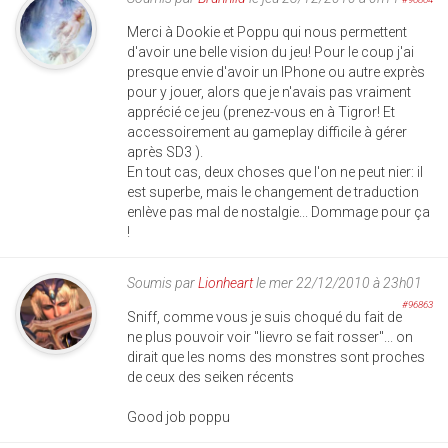
Merci à Dookie et Poppu qui nous permettent
d'avoir une belle vision du jeu! Pour le coup j'ai
presque envie d'avoir un IPhone ou autre exprès
pour y jouer, alors que je n'avais pas vraiment
apprécié ce jeu (prenez-vous en à Tigror! Et
accessoirement au gameplay difficile à gérer
après SD3 ).
En tout cas, deux choses que l'on ne peut nier: il
est superbe, mais le changement de traduction
enlève pas mal de nostalgie... Dommage pour ça
!
Soumis par
Lionheart
le mer 22/12/2010 à 23h01
#96863
Sniff, comme vous je suis choqué du fait de
ne plus pouvoir voir "lievro se fait rosser"... on
dirait que les noms des monstres sont proches
de ceux des seiken récents
Good job poppu