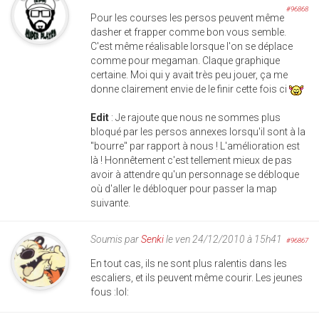
#96868
Pour les courses les persos peuvent même
dasher et frapper comme bon vous semble.
C'est même réalisable lorsque l'on se déplace
comme pour megaman. Claque graphique
certaine. Moi qui y avait très peu jouer, ça me
donne clairement envie de le finir cette fois ci
Edit
: Je rajoute que nous ne sommes plus
bloqué par les persos annexes lorsqu'il sont à la
"bourre" par rapport à nous ! L'amélioration est
là ! Honnêtement c'est tellement mieux de pas
avoir à attendre qu'un personnage se débloque
où d'aller le débloquer pour passer la map
suivante.
Soumis par
Senki
le ven 24/12/2010 à 15h41
#96867
En tout cas, ils ne sont plus ralentis dans les
escaliers, et ils peuvent même courir. Les jeunes
fous :lol: