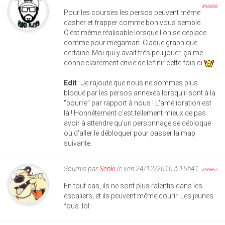
#96868
Pour les courses les persos peuvent même
dasher et frapper comme bon vous semble.
C'est même réalisable lorsque l'on se déplace
comme pour megaman. Claque graphique
certaine. Moi qui y avait très peu jouer, ça me
donne clairement envie de le finir cette fois ci
Edit
: Je rajoute que nous ne sommes plus
bloqué par les persos annexes lorsqu'il sont à la
"bourre" par rapport à nous ! L'amélioration est
là ! Honnêtement c'est tellement mieux de pas
avoir à attendre qu'un personnage se débloque
où d'aller le débloquer pour passer la map
suivante.
Soumis par
Senki
le ven 24/12/2010 à 15h41
#96867
En tout cas, ils ne sont plus ralentis dans les
escaliers, et ils peuvent même courir. Les jeunes
fous :lol: