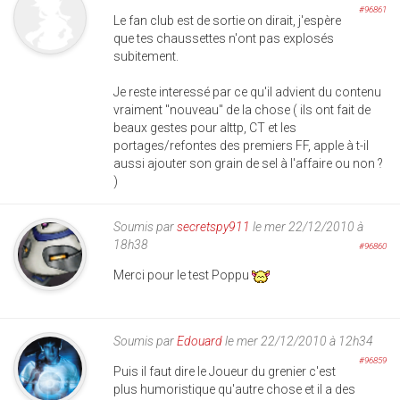
#96861
Le fan club est de sortie on dirait, j'espère
que tes chaussettes n'ont pas explosés
subitement.
Je reste interessé par ce qu'il advient du contenu
vraiment "nouveau" de la chose ( ils ont fait de
beaux gestes pour alttp, CT et les
portages/refontes des premiers FF, apple à t-il
aussi ajouter son grain de sel à l'affaire ou non ?
)
Soumis par
secretspy911
le mer 22/12/2010 à
18h38
#96860
Merci pour le test Poppu
Soumis par
Edouard
le mer 22/12/2010 à 12h34
#96859
Puis il faut dire le Joueur du grenier c'est
plus humoristique qu'autre chose et il a des