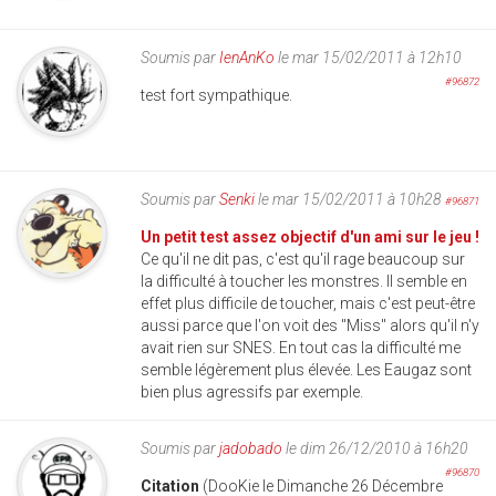
Soumis par
IenAnKo
le mar 15/02/2011 à 12h10
#96872
test fort sympathique.
Soumis par
Senki
le mar 15/02/2011 à 10h28
#96871
Un petit test assez objectif d'un ami sur le jeu !
Ce qu'il ne dit pas, c'est qu'il rage beaucoup sur
la difficulté à toucher les monstres. Il semble en
effet plus difficile de toucher, mais c'est peut-être
aussi parce que l'on voit des "Miss" alors qu'il n'y
avait rien sur SNES. En tout cas la difficulté me
semble légèrement plus élevée. Les Eaugaz sont
bien plus agressifs par exemple.
Soumis par
jadobado
le dim 26/12/2010 à 16h20
#96870
Citation
(DooKie le Dimanche 26 Décembre