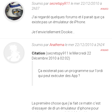
Soumis par
secretspy911
le mer 22/12/2010 à
2h37
#96850
J'ai regardé quelques forums et il parait que ça
existe pas un émulateur de iPhone.
Je t'envie tellement Dookie...
Soumis par
Anathema
le mer 22/12/2010 à 2h24
#96849
Citation
(secretspy911 le Mercredi 22
Décembre 2010 à 02:02)
Ça existerait pas un programme sur l'ordi
qui peut exécuter des App ?
La première chose que j'ai fait ce matin c'est
d'essayer de dl un émulateur d'iphone pour