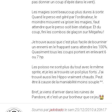
pas donner un coup d'épée dans le vent).
Les magies sont beaucoup plus dures à sortir.
Quand le perso est géré par l'ordinateur, le
moindre mouvent va griser les magies, faut
attendre que le perso soit bien statique. Et du
coup, fini les combos de glaçon sur Mégafeu !
Je trouve aussi que c'est plus facile de bourriner
un ennemi en le frappant sans attendre les 100%.
Quasiment tous les coups portent en enlevant 6
ou 7 hp.
Les poisso ne sont plus du tout avec le même
sprite, et je les ai trouvés un poil plus forts. J'ai
trouvé aussi les Hippo vraiment chauds. Peut
être à cause de la maniabilité moins souple ^^.
Bref, je viens d'arriver dans les ruines de
Pandore, et c'est un pur bonheur que ce jeu
Soumis par
jadobado
le sam 25/12/2010 à 20h17