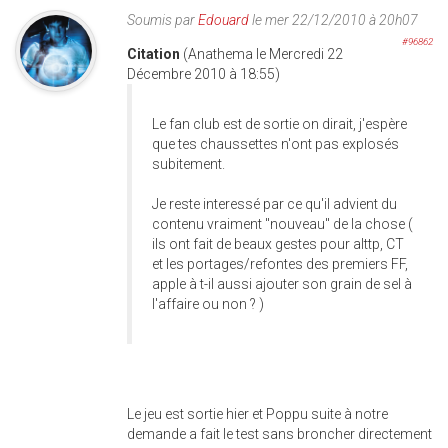
Soumis par
Edouard
le mer 22/12/2010 à 20h07
#96862
Citation
(Anathema le Mercredi 22
Décembre 2010 à 18:55)
Le fan club est de sortie on dirait, j'espère
que tes chaussettes n'ont pas explosés
subitement.
Je reste interessé par ce qu'il advient du
contenu vraiment "nouveau" de la chose (
ils ont fait de beaux gestes pour alttp, CT
et les portages/refontes des premiers FF,
apple à t-il aussi ajouter son grain de sel à
l'affaire ou non ? )
Le jeu est sortie hier et Poppu suite à notre
demande a fait le test sans broncher directement