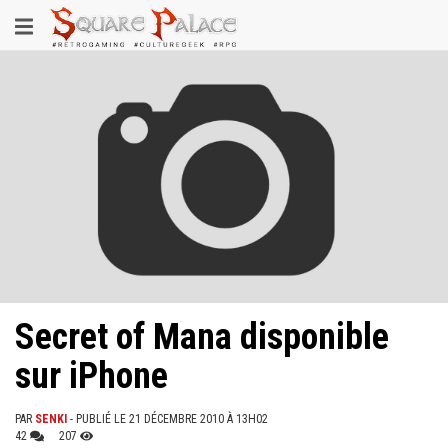
Aller
Toggle
au
contenu
navigation
principal
Secret of Mana disponible
sur iPhone
PAR
SENKI
- PUBLIÉ LE 21 DÉCEMBRE 2010 À 13H02
42
207