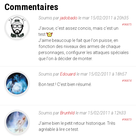
Commentaires
Soumis par
jadobado
le mar 15/02/2011 à 20h35
#96875
J'avoue, c'est assez concis, mais c'est un
test
J'aime beaucoup le fait que l'on puisse, en
fonction des niveaux des armes de chaque
personnages, configurer les attaques spéciales
que l'on à décider de monter.
Soumis par
Edouard
le mar 15/02/2011 à 18h57
#96874
Bon test ! C'est bien résumé.
Soumis par
Brunhild
le mar 15/02/2011 à 12h33
#96873
J'aime bien le petit retour historique. Très
agréable à lire ce test.