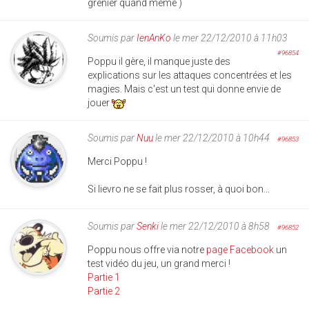
grenier quand même )
Soumis par
IenAnKo
le mer 22/12/2010 à 11h03
#96854
Poppu il gère, il manque juste des
explications sur les attaques concentrées et les
magies. Mais c'est un test qui donne envie de
jouer
Soumis par
Nuu
le mer 22/12/2010 à 10h44
#96853
Merci Poppu !
Si lievro ne se fait plus rosser, à quoi bon...
Soumis par
Senki
le mer 22/12/2010 à 8h58
#96852
Poppu nous offre via notre
page Facebook
un
test vidéo du jeu, un grand merci !
Partie 1
Partie 2