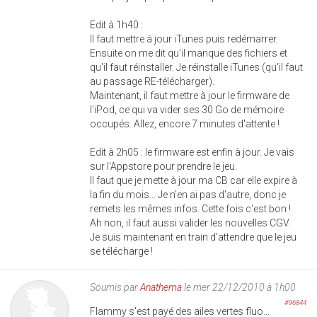
Edit à 1h40 :
Il faut mettre à jour iTunes puis redémarrer.
Ensuite on me dit qu'il manque des fichiers et
qu'il faut réinstaller. Je réinstalle iTunes (qu'il faut
au passage RE-télécharger).
Maintenant, il faut mettre à jour le firmware de
l'iPod, ce qui va vider ses 30 Go de mémoire
occupés. Allez, encore 7 minutes d'attente !
Edit à 2h05 : le firmware est enfin à jour. Je vais
sur l'Appstore pour prendre le jeu.
Il faut que je mette à jour ma CB car elle expire à
la fin du mois... Je n'en ai pas d'autre, donc je
remets les mêmes infos. Cette fois c'est bon !
Ah non, il faut aussi valider les nouvelles CGV.
Je suis maintenant en train d'attendre que le jeu
se télécharge !
Soumis par
Anathema
le mer 22/12/2010 à 1h00
#96844
Flammy s'est payé des ailes vertes fluo...