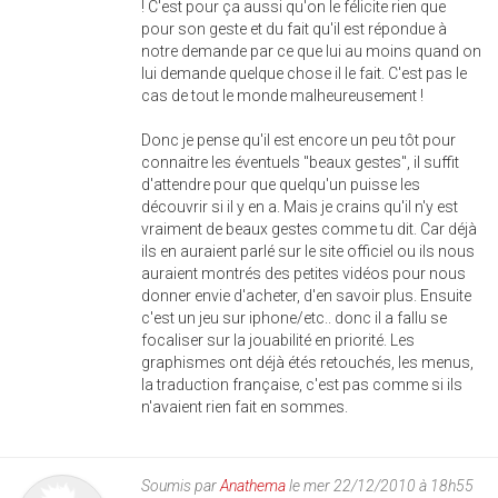
! C'est pour ça aussi qu'on le félicite rien que
pour son geste et du fait qu'il est répondue à
notre demande par ce que lui au moins quand on
lui demande quelque chose il le fait. C'est pas le
cas de tout le monde malheureusement !
Donc je pense qu'il est encore un peu tôt pour
connaitre les éventuels "beaux gestes", il suffit
d'attendre pour que quelqu'un puisse les
découvrir si il y en a. Mais je crains qu'il n'y est
vraiment de beaux gestes comme tu dit. Car déjà
ils en auraient parlé sur le site officiel ou ils nous
auraient montrés des petites vidéos pour nous
donner envie d'acheter, d'en savoir plus. Ensuite
c'est un jeu sur iphone/etc.. donc il a fallu se
focaliser sur la jouabilité en priorité. Les
graphismes ont déjà étés retouchés, les menus,
la traduction française, c'est pas comme si ils
n'avaient rien fait en sommes.
Soumis par
Anathema
le mer 22/12/2010 à 18h55