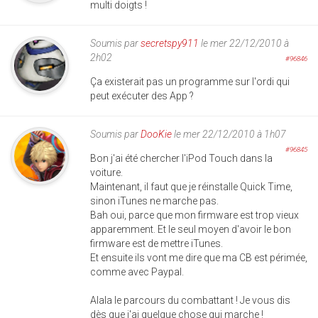
multi doigts !
Soumis par
secretspy911
le mer 22/12/2010 à
2h02
#96846
Ça existerait pas un programme sur l'ordi qui
peut exécuter des App ?
Soumis par
DooKie
le mer 22/12/2010 à 1h07
#96845
Bon j'ai été chercher l'iPod Touch dans la
voiture.
Maintenant, il faut que je réinstalle Quick Time,
sinon iTunes ne marche pas.
Bah oui, parce que mon firmware est trop vieux
apparemment. Et le seul moyen d'avoir le bon
firmware est de mettre iTunes.
Et ensuite ils vont me dire que ma CB est périmée,
comme avec Paypal.
Alala le parcours du combattant ! Je vous dis
dès que j'ai quelque chose qui marche !