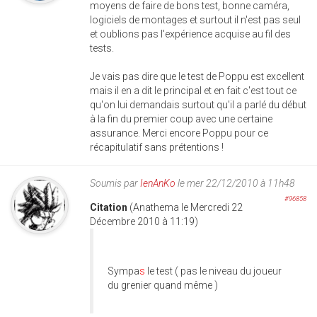
moyens de faire de bons test, bonne caméra,
logiciels de montages et surtout il n'est pas seul
et oublions pas l'expérience acquise au fil des
tests.
Je vais pas dire que le test de Poppu est excellent
mais il en a dit le principal et en fait c'est tout ce
qu'on lui demandais surtout qu'il a parlé du début
à la fin du premier coup avec une certaine
assurance. Merci encore Poppu pour ce
récapitulatif sans prétentions !
Soumis par
IenAnKo
le mer 22/12/2010 à 11h48
#96858
Citation
(Anathema le Mercredi 22
Décembre 2010 à 11:19)
Sympa
s
le test ( pas le niveau du joueur
du grenier quand même )