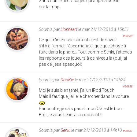
Sans oublier les visages qui apparaissent
sur la map.
Soumis par
Lionheart
le mar 21/12/2010 à 15h51
#96839
Ce qui m'intéresse surtout c'est de savoir
s'il y a l'armet, l'épée mana et quelque chose à
faire dans le phare... Tout comme Senki, j'attends
les rapports des joueurs à ce niveau là (oui j'ai
pas de Ijesaispasquoi)
Soumis par
DooKie
le mar 21/12/2010 à 14h24
#96838
Moi je suis bien tenté, j'ai un iPod Touch.
Mais il faut que j'aille le chercher dans la voiture
Par contre, je sais pas si mon OS est le bon...
Bref, je vous tiendrai au courant !
Soumis par
Senki
le mar 21/12/2010 à 14h10
#96837