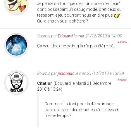
Je pense surtout que c'est un screen "éditeur"
donc possédant un debug mode. Bref ceux qui
testeront le jeu pourront nous en dire plus
Qui d'entre vous l'achètera ?
Soumis par
Edouard
le mar 21/12/2010 à 14h00
#96836
Ça veut dire que ce bug là n'a pas été retiré.
Soumis par
jadobado
le mar 21/12/2010 à 13h39
#96835
Citation
(Edouard le Mardi 21 Décembre
2010 à 13:24)
Comment ils font pour la 4ème image
pour qu'il y est deux haches d'utilisées en
même temps ?