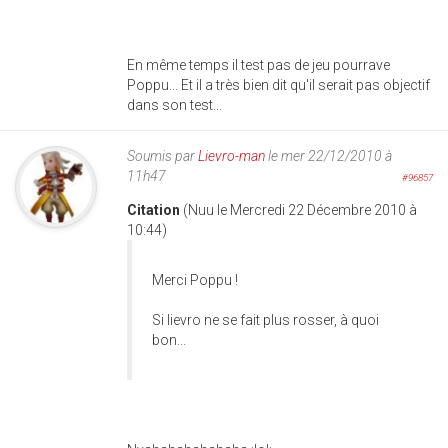
En même temps il test pas de jeu pourrave
Poppu... Et il a très bien dit qu'il serait pas objectif
dans son test...
Soumis par
Lievro-man
le mer 22/12/2010 à
11h47
#96857
Citation
(Nuu le Mercredi 22 Décembre 2010 à
10:44)
Merci Poppu !
Si lievro ne se fait plus rosser, à quoi
bon...