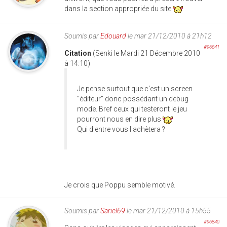
dans la section appropriée du site
Soumis par
Edouard
le mar 21/12/2010 à 21h12
#96841
Citation
(Senki le Mardi 21 Décembre 2010
à 14:10)
Je pense surtout que c'est un screen
"éditeur" donc possédant un debug
mode. Bref ceux qui testeront le jeu
pourront nous en dire plus
Qui d'entre vous l'achètera ?
Je crois que Poppu semble motivé.
Soumis par
Sariel69
le mar 21/12/2010 à 15h55
#96840