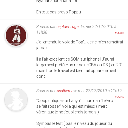
Nyahahahahahaha :lol:
En tout cas bravo Poppu
Soumis par
captain_roger
le mer 22/12/2010 à
11h38
#96856
J'ai entendu la voix de Pop'... Je ne m'en remettrai
jamais !
Il à l'air excellent ce SOM sur Iphone ! J'aurai
largement préféré un remake GBA ou DS ( en 2D),
mais bon le travail est bien fait apparemment
donc...
Soumis par
Anathema
le mer 22/12/2010 à 11h19
#96855
"Coup critique sur Lapyn" ... hun nan "Liévro
se fait rosser" voila qui est mieux ( merci
véronique je ne t'oublierais jamais )
Sympas le test ( pas le niveau du joueur du