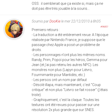
OSS : il semblerait que ça existe si, mais ça ne
doit pas être très jouable à la souris...
Soumis par
DooKie
le mer 22/12/2010 à 8h35
#96851
Premiers retours :
- La traduction a été entièrement revue. A l'époque
réalisée par Nintendo France, je suppose que le
passage chez Apple a posé un problème de
droits.
- Les personnages n'ont plus les mêmes noms.
Randy, Prim, Popoï pour les héros, Gemma pour
Jean (et j'ai pas retenu les autres NPC). Les
monstres non plus (Lapyn pour Liévro,
Fourmimante pour Mantidès, etc.)
- Les persos ont un nom par défaut
- Désolé illapa, mais maintenant, c'est "Coup
critique" et non plus "Liévro se fait rosser" (j'étais
triste).
- Graphiquement, c'est la claque. Toutes les
textures ont été revues pour passer sur une
résolution 2x plus grande que sur SNES.