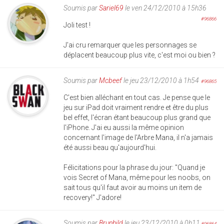
Soumis par
Sariel69
le ven 24/12/2010 à 15h36
#96866
Joli test !
J'ai cru remarquer que les personnages se
déplacent beaucoup plus vite, c'est moi ou bien ?
Soumis par
Mcbeef
le jeu 23/12/2010 à 1h54
#96865
C'est bien alléchant en tout cas. Je pense que le
jeu sur iPad doit vraiment rendre et être du plus
bel effet, l'écran étant beaucoup plus grand que
l'iPhone. J'ai eu aussi la même opinion
concernant l'image de l'Arbre Mana, il n'a jamais
été aussi beau qu'aujourd'hui.
Félicitations pour la phrase du jour: "Quand je
vois Secret of Mana, même pour les noobs, on
sait tous qu'il faut avoir au moins un item de
recovery!" J'adore!
Soumis par
Brunhild
le jeu 23/12/2010 à 0h11
#96864