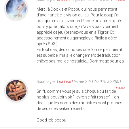
Merci à Dookie et Poppu qui nous permettent
d'avoir une belle vision du jeu! Pour le coup j'ai
presque envie d'avoir un IPhone ou autre exprès
pour y jouer, alors que je n'avais pas vraiment
apprécié ce jeu (prenez-vous en à Tigror! Et
accessoirement au gameplay difficile à gérer
après SD3 ).
En tout cas, deux choses que l'on ne peut nier: il
est superbe, mais le changement de traduction
enlève pas mal de nostalgie... Dommage pour ça
!
Soumis par
Lionheart
le mer 22/12/2010 à 23h01
#96863
Sniff, comme vous je suis choqué du fait de
ne plus pouvoir voir "lievro se fait rosser"... on
dirait que les noms des monstres sont proches
de ceux des seiken récents
Good job poppu