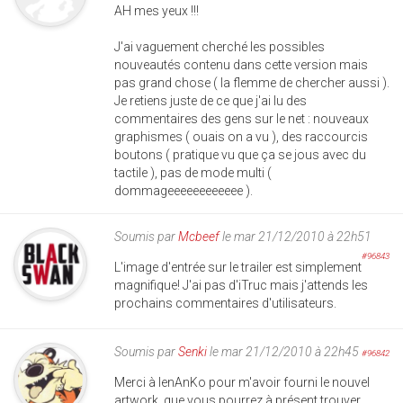
AH mes yeux !!!
J'ai vaguement cherché les possibles
nouveautés contenu dans cette version mais
pas grand chose ( la flemme de chercher aussi ).
Je retiens juste de ce que j'ai lu des
commentaires des gens sur le net : nouveaux
graphismes ( ouais on a vu ), des raccourcis
boutons ( pratique vu que ça se jous avec du
tactile ), pas de mode multi (
dommageeeeeeeeeeee ).
Soumis par
Mcbeef
le mar 21/12/2010 à 22h51
#96843
L'image d'entrée sur le trailer est simplement
magnifique! J'ai pas d'iTruc mais j'attends les
prochains commentaires d'utilisateurs.
Soumis par
Senki
le mar 21/12/2010 à 22h45
#96842
Merci à IenAnKo pour m'avoir fourni le nouvel
artwork, que vous pourrez à présent trouver