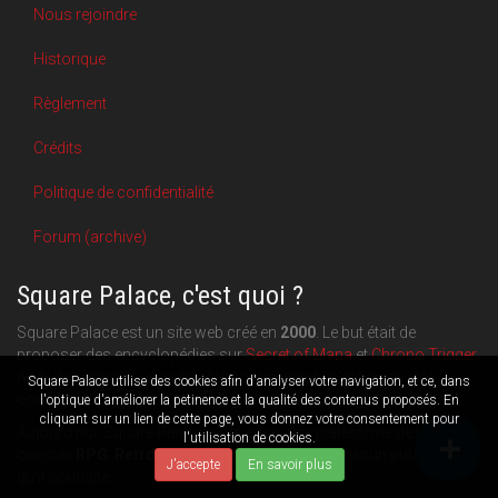
Nous rejoindre
Historique
Règlement
Crédits
Politique de confidentialité
Forum (archive)
Square Palace, c'est quoi ?
Square Palace est un site web créé en
2000
. Le but était de
proposer des encyclopédies sur
Secret of Mana
et
Chrono Trigger
.
Au fil des années, une véritable communauté s'est créée et le
Square Palace utilise des cookies afin d'analyser votre navigation, et ce, dans
contenu du site a pu s'étoffer.
l'optique d'améliorer la petinence et la qualité des contenus proposés. En
cliquant sur un lien de cette page, vous donnez votre consentement pour
Aujourd'hui, Square Palace c'est aussi une plateforme de blogging
l'utilisation de cookies.
orientée
RPG
,
Retrogaming
et
culture geek
: chacun publie ce
J'accepte
En savoir plus
qu'il souhaite.