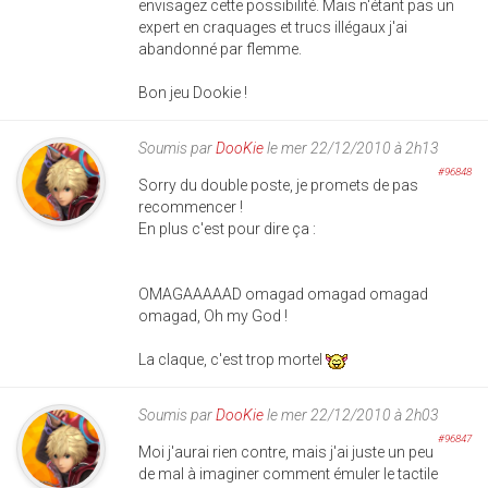
envisagez cette possibilité. Mais n'étant pas un
expert en craquages et trucs illégaux j'ai
abandonné par flemme.
Bon jeu Dookie !
Soumis par
DooKie
le mer 22/12/2010 à 2h13
#96848
Sorry du double poste, je promets de pas
recommencer !
En plus c'est pour dire ça :
OMAGAAAAAD omagad omagad omagad
omagad, Oh my God !
La claque, c'est trop mortel
Soumis par
DooKie
le mer 22/12/2010 à 2h03
#96847
Moi j'aurai rien contre, mais j'ai juste un peu
de mal à imaginer comment émuler le tactile