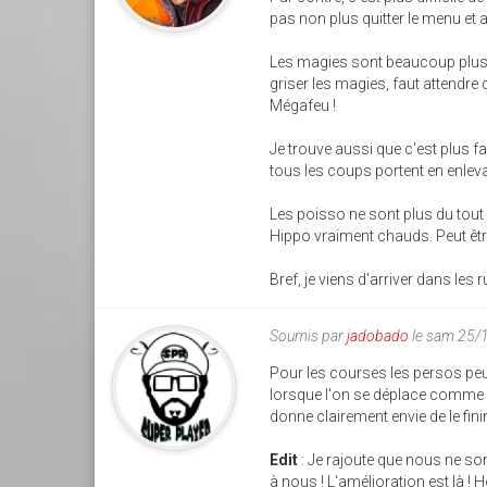
pas non plus quitter le menu et
Les magies sont beaucoup plus d
griser les magies, faut attendre 
Mégafeu !
Je trouve aussi que c'est plus f
tous les coups portent en enleva
Les poisso ne sont plus du tout a
Hippo vraiment chauds. Peut êtr
Bref, je viens d'arriver dans les
Soumis par
jadobado
le sam 25/
Pour les courses les persos p
lorsque l'on se déplace comme p
donne clairement envie de le finir
Edit
: Je rajoute que nous ne so
à nous ! L'amélioration est là !