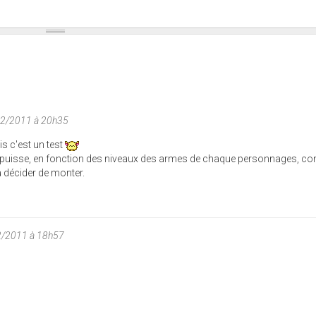
02/2011 à 20h35
s c'est un test
n puisse, en fonction des niveaux des armes de chaque personnages, con
à décider de monter.
2/2011 à 18h57