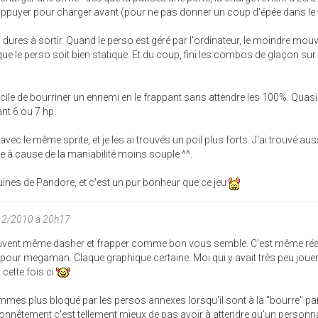
 appuyer pour charger avant (pour ne pas donner un coup d'épée dans le 
ures à sortir. Quand le perso est géré par l'ordinateur, le moindre mou
que le perso soit bien statique. Et du coup, fini les combos de glaçon sur
acile de bourriner un ennemi en le frappant sans attendre les 100%. Qua
nt 6 ou 7 hp.
vec le même sprite, et je les ai trouvés un poil plus forts. J'ai trouvé aus
e à cause de la maniabilité moins souple ^^.
 ruines de Pandore, et c'est un pur bonheur que ce jeu
12/2010 à 20h17
euvent même dasher et frapper comme bon vous semble. C'est même réa
our megaman. Claque graphique certaine. Moi qui y avait très peu joue
 cette fois ci
mmes plus bloqué par les persos annexes lorsqu'il sont à la "bourre" pa
 Honnêtement c'est tellement mieux de pas avoir à attendre qu'un person