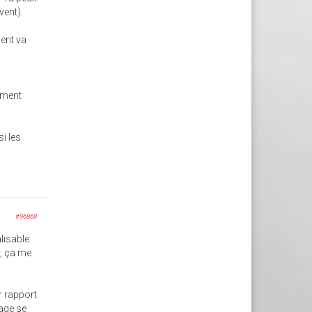
vent).
vent va
siment
si les
#96868
lisable
r, ça me
r rapport
nage se