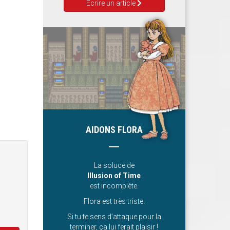
Ecrire un article
AIDONS FLORA
La soluce de
Illusion of Time
est incomplète.
Flora est très triste.
Si tu te sens d’attaque pour la
terminer, ça lui ferait plaisir !