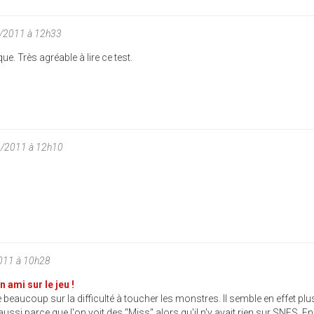
2/2011 à 12h33
que. Très agréable à lire ce test.
2/2011 à 12h10
011 à 10h28
n ami sur le jeu !
age beaucoup sur la difficulté à toucher les monstres. Il semble en effet plus 
aussi parce que l'on voit des "Miss" alors qu'il n'y avait rien sur SNES. En