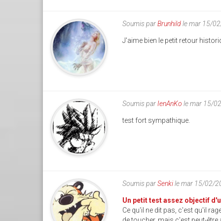
Soumis par
Brunhild
le mar 15/0
J'aime bien le petit retour histori
Soumis par
IenAnKo
le mar 15/0
test fort sympathique.
Soumis par
Senki
le mar 15/02/2
Un petit test assez objectif d'u
Ce qu'il ne dit pas, c'est qu'il r
de toucher, mais c'est peut-être 