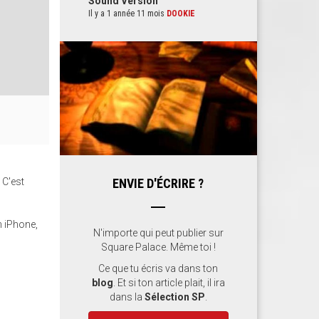
Sound Version
Il y a 1 année 11 mois
DOOKIE
 C'est
ENVIE D'ÉCRIRE ?
n iPhone,
N'importe qui peut publier sur
Square Palace. Même toi !
Ce que tu écris va dans ton
blog
. Et si ton article plait, il ira
dans la
Sélection SP
.