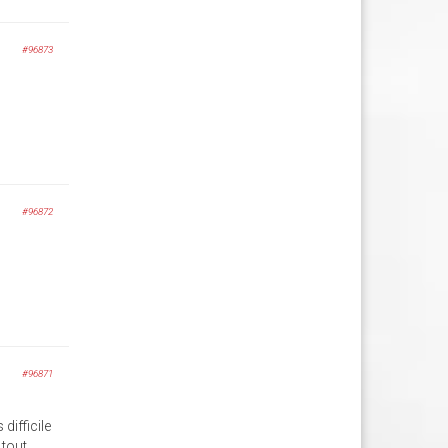
#96873
#96872
#96871
difficile
 tout