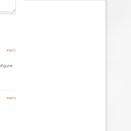
#96875
figurer
#96874