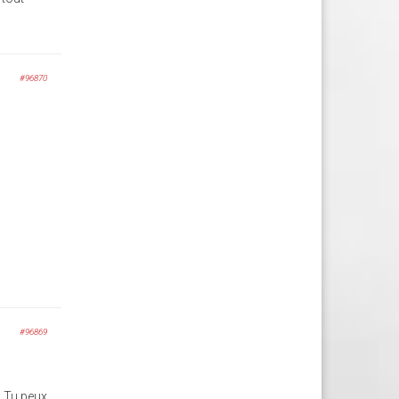
#96870
#96869
. Tu peux