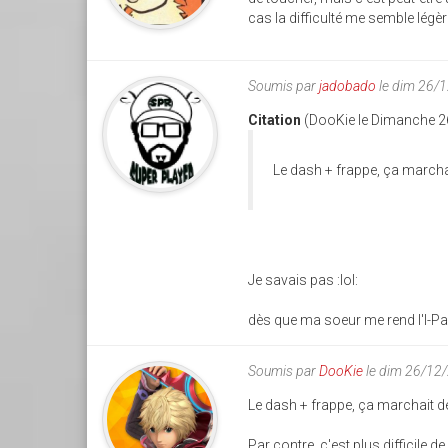
cas la difficulté me semble légè
Soumis par
jadobado
le dim 26/
Citation
(DooKie le Dimanche 2
Le dash + frappe, ça marchai
Je savais pas :lol:
dès que ma soeur me rend l'I-Pad
Soumis par
DooKie
le dim 26/12
Le dash + frappe, ça marchait dé
Par contre, c'est plus difficile 