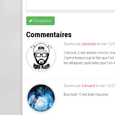
Enregistrer
Commentaires
Soumis par
jadobado
le mar 15/
J'avoue, c'est assez concis, mai
J'aime beaucoup le fait que l'o
les attaques spéciales que l'on 
Soumis par
Edouard
le mar 15/0
Bon test ! C'est bien résumé.