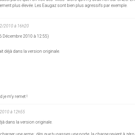
rement plus élevée. Les Eaugaz sont bien plus agressifs par exemple.
12/2010 à 16h20
6 Décembre 2010 à 12:55)
t déjà dans la version originale.
 je m'y remet !
/2010 à 12h55
jà dans la version originale.
de charger une arme : dès que tu passes une porte, la charge revient à zéro