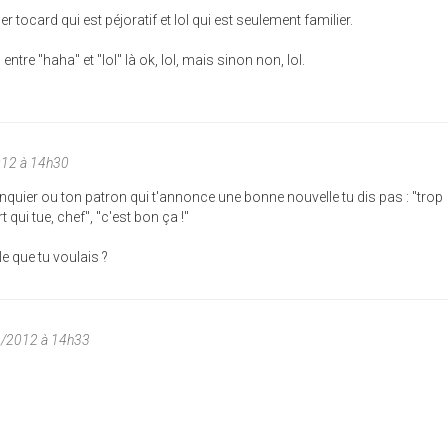
er tocard qui est péjoratif et lol qui est seulement familier.
tre "haha" et "lol" là ok, lol, mais sinon non, lol.
012 à 14h30
quier ou ton patron qui t'annonce une bonne nouvelle tu dis pas : "trop
qui tue, chef", "c'est bon ça !"
e que tu voulais ?
6/2012 à 14h33