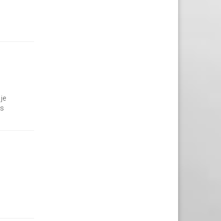
je
os