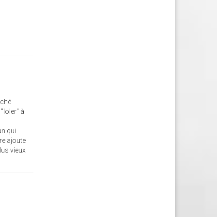
aché
"loler" à
un qui
re ajoute
plus vieux