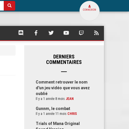
CONNEXION
SQUARE
SQUARE
SQUARE
SQUARE
SQUARE
FLUX
PALACE
PALACE
PALACE
PALACE
PALACE
RSS
SUR
SUR
SUR
SUR
SUR
DE
DISCORD
FACEBOOK
TWITTER
YOUTUBE
TWITCH
SQUARE
PALACE
DERNIERS
COMMENTAIRES
Comment retrouver le nom
d'un jeu vidéo que vous avez
oublié
Il y a 1 année 8 mois
JEAN
Gunnm, le combat
Il y a 1 année 11 mois
CHRIS
Trials of Mana Original