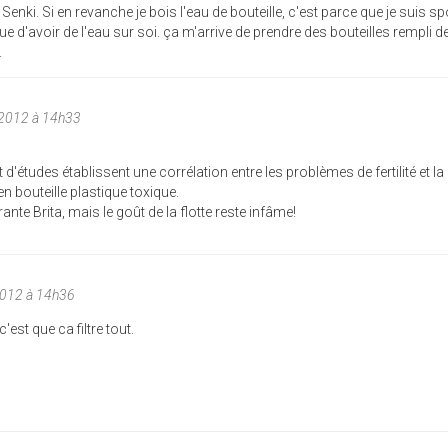
Senki. Si en revanche je bois l'eau de bouteille, c'est parce que je suis spo
e d'avoir de l'eau sur soi. ça m'arrive de prendre des bouteilles rempli de
.
/2012 à 14h33
'études établissent une corrélation entre les problèmes de fertilité et la
bouteille plastique toxique.
ante Brita, mais le goût de la flotte reste infâme!
2012 à 14h36
'est que ca filtre tout.