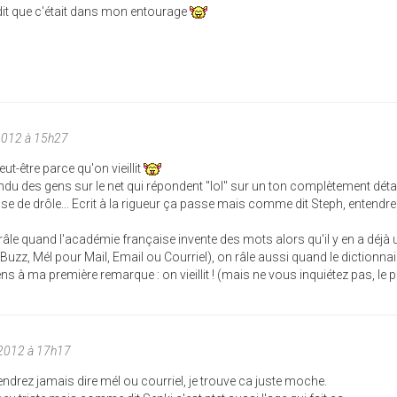
 dit que c'était dans mon entourage
2012 à 15h27
eut-être parce qu'on vieillit
endu des gens sur le net qui répondent "lol" sur un ton complètement dét
e de drôle... Ecrit à la rigueur ça passe mais comme dit Steph, entendre 
râle quand l'académie française invente des mots alors qu'il y en a déjà 
zz, Mél pour Mail, Email ou Courriel), on râle aussi quand le dictionnai
iens à ma première remarque : on vieillit ! (mais ne vous inquiétez pas, le 
2012 à 17h17
drez jamais dire mél ou courriel, je trouve ca juste moche.