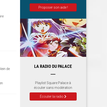
Proposer son aide !
ire
LA RADIO DU PALACE
lein de
Playlist Square Palace à
ien
écouter sans modération
Écouter la radio