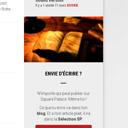
Sound Version
rtif,
Il y a 1 année 11 mois
DOOKIE
 flotte
ENVIE D'ÉCRIRE ?
N'importe qui peut publier sur
Square Palace. Même toi !
Ce que tu écris va dans ton
blog
. Et si ton article plait, il ira
dans la
Sélection SP
.