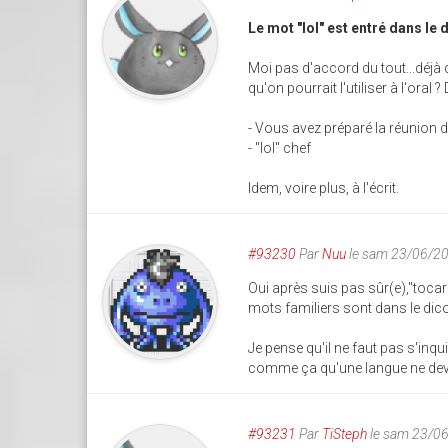
Le mot "lol" est entré dans le
Moi pas d'accord du tout...déjà q
qu'on pourrait l'utiliser à l'oral
- Vous avez préparé la réunion d
- "lol" chef
Idem, voire plus, à l'écrit.
#93230
Par
Nuu
le sam 23/06/2
Oui après suis pas sûr(e),"tocard
mots familiers sont dans le dic
Je pense qu'il ne faut pas s'inquié
comme ça qu'une langue ne devie
#93231
Par
TiSteph
le sam 23/0