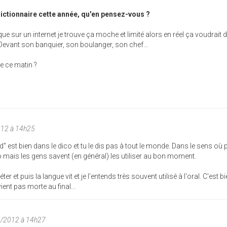
 dictionnaire cette année, qu'en pensez-vous ?
ue sur un internet je trouve ça moche et limité alors en réel ça voudrait d
 ? Devant son banquier, son boulanger, son chef...
e ce matin ?
012 à 14h25
" est bien dans le dico et tu le dis pas à tout le monde. Dans le sens où p
o mais les gens savent (en général) les utiliser au bon moment.
ter et puis la langue vit et je l'entends très souvent utilisé à l'oral. C'est b
nt pas morte au final...
6/2012 à 14h27