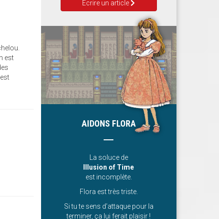
Ecrire un article
chelou.
n est
des
 est
AIDONS FLORA
La soluce de
Illusion of Time
est incomplète.
Flora est très triste.
Si tu te sens d’attaque pour la
terminer, ça lui ferait plaisir !