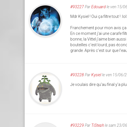
#93227
Par
Edouard
le ven 15/0
Mdr Kysiel ! Oui ça filtre tout ! :lol
Franchement pour mon avis ça d
En ce moment j'ai une carafe filt
bonne, la Vittel j'aime bien auss
bouteilles c'est lourd, pas écon
grande. Après c'est sur que l'eau
#93228
Par
Kysiel
le ven 15/06/
Je voulais dire qu'au final y'a p
#93229
Par
TiSteph
le sam 23/0