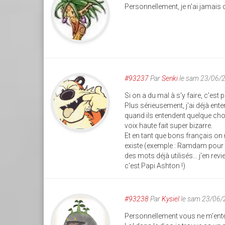
Personnellement, je n'ai jamais
#93237
Par
Senki
le sam 23/06/
Si on a du mal à s'y faire, c'est p
Plus sérieusement, j'ai déjà ent
quand ils entendent quelque chos
voix haute fait super bizarre.
Et en tant que bons français on 
existe (exemple : Ramdam pour Bu
des mots déjà utilisés... j'en rev
c'est Papi Ashton !)
#93238
Par
Kysiel
le sam 23/06/
Personnellement vous ne m'enten