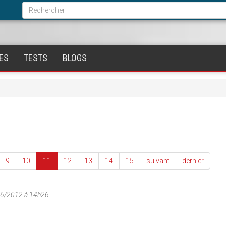
Formulaire
de
Rechercher
recherche
ES
TESTS
BLOGS
9
10
11
12
13
14
15
suivant
dernier
06/2012 à 14h26