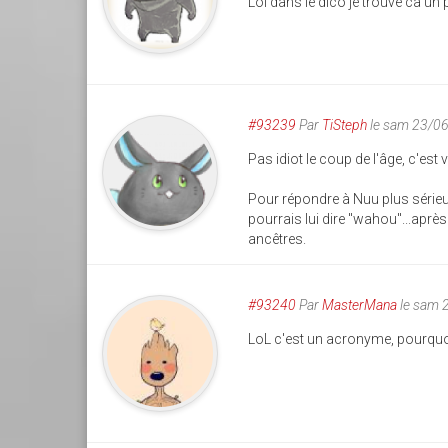
Lol dans le dico je trouve ca un 
#93239
Par
TiSteph
le sam 23/0
Pas idiot le coup de l'âge, c'est
Pour répondre à Nuu plus sérieu
pourrais lui dire "wahou"...après
ancêtres.
#93240
Par
MasterMana
le sam 
LoL c'est un acronyme, pourquoi n