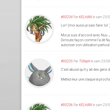
#93234
Par
KELHAN
le sam 23/
Lol ! (moi aussi je sais faire :lol: 
Moi je suis d'accord avec Nuu. Je
De toute façon comme l'a dit Nuu, 
autoriser son utilisation partout.
#93235
Par
TiSteph
le sam 23/0
C'est abusé qu'il y ait des gens d
Mettez-leur une claque la proch
#93236
Par
KELHAN
le sam 23/