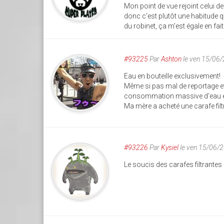
Mon point de vue rejoint celui de 
donc c'est plutôt une habitude qu
du robinet, ça m'est égale en fait
#93225
Par
Ashton
le ven 15/06
Eau en bouteille exclusivement!
Même si pas mal de reportage et d
consommation massive d'eau en 
Ma mère a acheté une carafe filtr
#93226
Par
Kysiel
le ven 15/06/
Le soucis des carafes filtrantes c