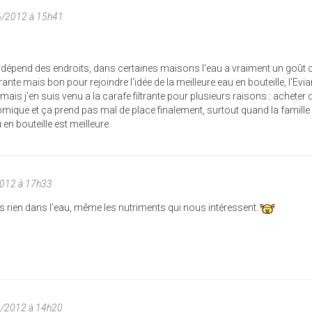
6/2012 à 15h41
:
épend des endroits, dans certaines maisons l'eau a vraiment un goût 
rante mais bon pour rejoindre l'idée de la meilleure eau en bouteille, l'Evia
i mais j'en suis venu a la carafe filtrante pour plusieurs raisons : acheter 
omique et ça prend pas mal de place finalement, surtout quand la famille
 en bouteille est meilleure.
2012 à 17h33
lus rien dans l'eau, même les nutriments qui nous intéressent.
6/2012 à 14h20