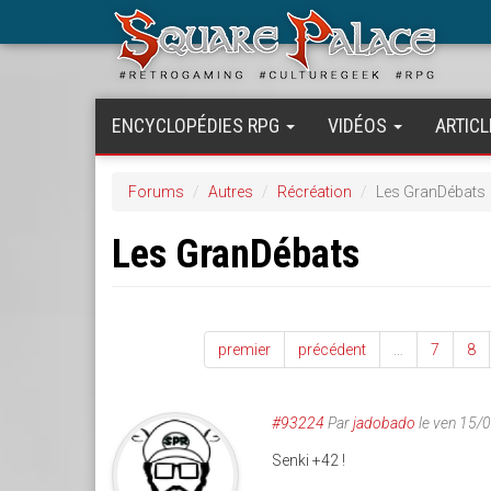
Aller
au
contenu
principal
ENCYCLOPÉDIES RPG
VIDÉOS
ARTICL
Forums
Autres
Récréation
Les GranDébats
Les GranDébats
premier
précédent
…
7
8
#93224
Par
jadobado
le ven 15/
Senki +42 !