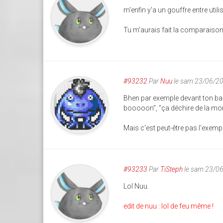
m'enfin y'a un gouffre entre utilis
Tu m'aurais fait la comparaison en
#93232
Par
Nuu
le sam 23/06/2
Bhen par exemple devant ton ban
booooon", "ça déchire de la mort 
Mais c'est peut-être pas l'exempl
#93233
Par
TiSteph
le sam 23/0
Lol Nuu.
edit de nuu : lol de feu même !