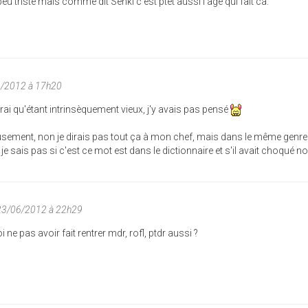
peu triste mais comme dit Senki c'est ptet aussi l'age qui fait ca.
6/2012 à 17h20
 vrai qu'étant intrinsèquement vieux, j'y avais pas pensé
sement, non je dirais pas tout ça à mon chef, mais dans le même genre 
 je sais pas si c'est ce mot est dans le dictionnaire et s'il avait choqué n
23/06/2012 à 22h29
e pas avoir fait rentrer mdr, rofl, ptdr aussi ?