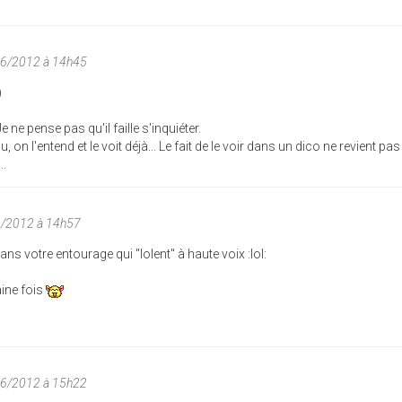
06/2012 à 14h45
)
 ne pense pas qu'il faille s'inquiéter.
on l'entend et le voit déjà... Le fait de le voir dans un dico ne revient pas
..
6/2012 à 14h57
ans votre entourage qui "lolent" à haute voix :lol:
aine fois
06/2012 à 15h22