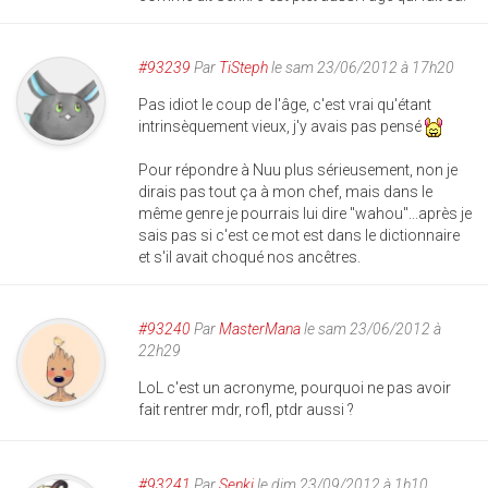
#93239
Par
TiSteph
le sam 23/06/2012 à 17h20
Pas idiot le coup de l'âge, c'est vrai qu'étant
intrinsèquement vieux, j'y avais pas pensé
Pour répondre à Nuu plus sérieusement, non je
dirais pas tout ça à mon chef, mais dans le
même genre je pourrais lui dire "wahou"...après je
sais pas si c'est ce mot est dans le dictionnaire
et s'il avait choqué nos ancêtres.
#93240
Par
MasterMana
le sam 23/06/2012 à
22h29
LoL c'est un acronyme, pourquoi ne pas avoir
fait rentrer mdr, rofl, ptdr aussi ?
#93241
Par
Senki
le dim 23/09/2012 à 1h10