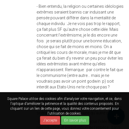
- Bien entendu, la religion ou certaines idéologies
extrêmes seraient bannis car induisant une
pensée pouvant différer dans la mentalité de
chaque individu : Je ne vois pas trop le rapport,
ça fait plus SF qu'autre chose cette idée. Mais
concernant l'extrêmisme, je le dis encore une
fois : je serais plutôt pour une bonne éducation,
chose qui se fait de moins en moins. On a
critiqué les cours de morale, mais je me dit que
ça ferait du bien d'y revenir un peu pour éviter les
idées extrêmistes avant même qu'elles
n'apparaissent. Remarque : par contre le fait que
le communisme (entre autre... mais je ne
voudrais pas avoir un point godwin :p) soit
interdit aux Etats-Unis ne te choque pas ?
- L'égalité n'introduit pas la notion de différence :
Square Palace utilise des cookies afin d'analyser votre navigation, et ce, dans
tu confonds communisme et égalitarisme. Là
l'optique d'améliorer la petinence et la qualité des contenus proposés. En
encore, ce que tu racontes ressemble plus à un
cliquant sur un lien de cette page, vous donnez votre consentement pour
scénario de SF à l'américaine qu'autre chose
l'utilisation de cookies.
J'accepte
En savoir plus
- Il en va de même finalement pour l'idée de
reproduction et perpétuation de l'espèce : sans