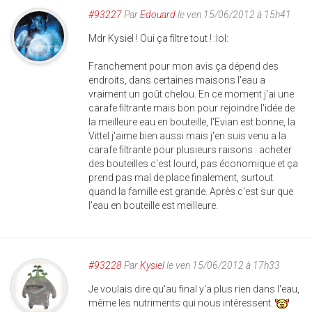
#93227
Par
Edouard
le ven 15/06/2012 à 15h41
Mdr Kysiel ! Oui ça filtre tout ! :lol:
Franchement pour mon avis ça dépend des
endroits, dans certaines maisons l'eau a
vraiment un goût chelou. En ce moment j'ai une
carafe filtrante mais bon pour rejoindre l'idée de
la meilleure eau en bouteille, l'Evian est bonne, la
Vittel j'aime bien aussi mais j'en suis venu a la
carafe filtrante pour plusieurs raisons : acheter
des bouteilles c'est lourd, pas économique et ça
prend pas mal de place finalement, surtout
quand la famille est grande. Après c'est sur que
l'eau en bouteille est meilleure.
#93228
Par
Kysiel
le ven 15/06/2012 à 17h33
Je voulais dire qu'au final y'a plus rien dans l'eau,
même les nutriments qui nous intéressent.