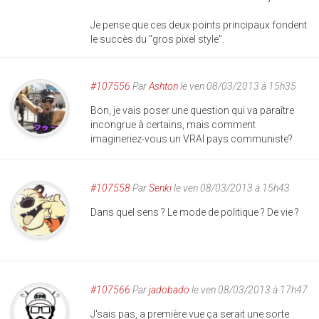
Je pense que ces deux points principaux fondent
le succès du "gros pixel style".
#107556
Par
Ashton
le ven 08/03/2013 à 15h35
Bon, je vais poser une question qui va paraître
incongrue à certains, mais comment
imagineriez-vous un VRAI pays communiste?
#107558
Par
Senki
le ven 08/03/2013 à 15h43
Dans quel sens ? Le mode de politique ? De vie ?
#107566
Par
jadobado
le ven 08/03/2013 à 17h47
J'sais pas, a première vue ça serait une sorte