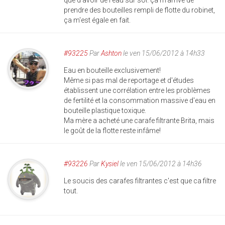
que d'avoir de l'eau sur soi. ça m'arrive de
prendre des bouteilles rempli de flotte du robinet,
ça m'est égale en fait.
#93225
Par
Ashton
le ven 15/06/2012 à 14h33
Eau en bouteille exclusivement!
Même si pas mal de reportage et d'études
établissent une corrélation entre les problèmes
de fertilité et la consommation massive d'eau en
bouteille plastique toxique.
Ma mère a acheté une carafe filtrante Brita, mais
le goût de la flotte reste infâme!
#93226
Par
Kysiel
le ven 15/06/2012 à 14h36
Le soucis des carafes filtrantes c'est que ca filtre
tout.