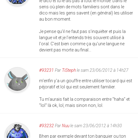
le dico et tu le dis pas à tout le monde. Dans le
sens où plein de mots familiers sont dans le
dico mais les gens savent (en général) les utiliser
au bon moment.
Je pense qu'il ne faut pas s'inquiéter et puis la
langue vit et je l'entends très souvent utilisé à
l'oral. C'est bien comme ça qu'une langue ne
devient pas morte au final...
#93231
Par
TiSteph
le sam 23/06/2012 à 14h27
m'enfin y'a un gouffre entre utiliser tocard qui est
péjoratif et lol qui est seulement familier.
Tu m'aurais fait la comparaison entre "haha" et
"lol" là ok, lol, mais sinon non, lol.
#93232
Par
Nuu
le sam 23/06/2012 à 14h30
Bhen par exemple devant ton banquier ou ton