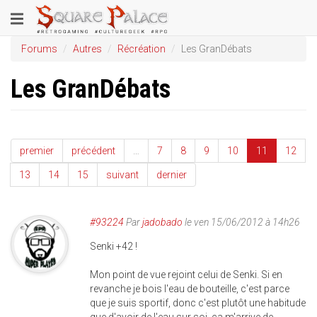
Aller
Toggle
au
contenu
navigation
Forums
Autres
Récréation
Les GranDébats
principal
Les GranDébats
premier
précédent
…
7
8
9
10
11
12
13
14
15
suivant
dernier
#93224
Par
jadobado
le ven 15/06/2012 à 14h26
Senki +42 !
Mon point de vue rejoint celui de Senki. Si en
revanche je bois l'eau de bouteille, c'est parce
que je suis sportif, donc c'est plutôt une habitude