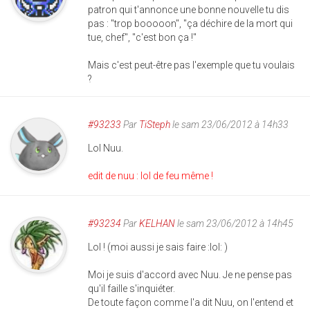
patron qui t'annonce une bonne nouvelle tu dis
pas : "trop booooon", "ça déchire de la mort qui
tue, chef", "c'est bon ça !"
Mais c'est peut-être pas l'exemple que tu voulais
?
#93233
Par
TiSteph
le sam 23/06/2012 à 14h33
Lol Nuu.
edit de nuu : lol de feu même !
#93234
Par
KELHAN
le sam 23/06/2012 à 14h45
Lol ! (moi aussi je sais faire :lol: )
Moi je suis d'accord avec Nuu. Je ne pense pas
qu'il faille s'inquiéter.
De toute façon comme l'a dit Nuu, on l'entend et