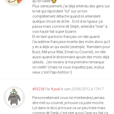
qu'on vieillit
Plus sérieusement, j'ai déjà entendu des gens sur
le net qui répondent "lol" sur un ton
complètement détaché quand ils entendent
quelque chose de drôle... Ecrit à la rigueur ça
passe mais comme dit Steph, entendre "loler" à
voix haute fait super bizarre.
Et en tant que bons français on râle quand
l'académie française invente des mots alors qu'il
y en a déjà un qui existe (exemple : Ramdam pour
Buzz, Mél pour Mail, Email ou Courriel), on râle
aussi quand le dictionnaire ajoute des mots déjà
utilisés... j'en reviens à ma première remarque :
on vieillit ! (mais ne vous inquiétez pas, le plus
vieux c'est Papi Ashton !)
#93238
Par
Kysiel
le sam 23/06/2012 à 17h17
Personnellement vous ne m'entendrez jamais
dire mél ou courriel, je trouve ca juste moche.
Lol dans le dico je trouve ca un peu triste mais
comme dit Senki c'est ptet aussi l'age qui fait ca.