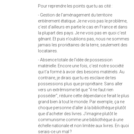
Pour reprendre les points que tu as cité :
- Gestion de l'aménagement du territoire
entièrement étatique. Je ne vois pas le problème,
c'est d'ailleurs en partie le cas en France et dans
la plupart des pays. Je ne vois pas en quoi c'est
gênant. Et puis n'oublions pas, nous ne sommes
jamais les proriétaires de la terre, seulement des
locataires.
- Absence totale de l'idée de possession
matérielle. Encore une fois, c'est notre société
qui t'a formé à avoir des besoins matériels. Au
contraire, je dirais que tu es esclave de tes
possessions plus que propriétaire. Sans aller
vers un extrêmisme tel que "il ne faut rien
posséder", réduire cette dépendance ferait le plus
grand bien à tout le monde. Par exemple, ça ne
choque personne d'aller à la bibliothèque plutôt
que d'acheter des livres. J'imagine plutôt le
communisme comme une bibliothèque à une
échelle nationale et non limitée aux livres. En quoi
serais-ce un mal ?