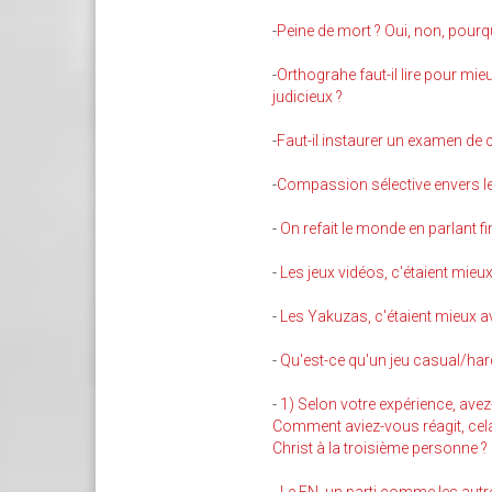
-
Peine de mort ? Oui, non, pourquo
-
Orthograhe faut-il lire pour mie
judicieux ?
-
Faut-il instaurer un examen de c
-
Compassion sélective envers le
-
On refait le monde en parlant fin
-
Les jeux vidéos, c'étaient mieux
-
Les Yakuzas, c'étaient mieux a
-
Qu'est-ce qu'un jeu casual/har
-
1) Selon votre expérience, avez-
Comment aviez-vous réagit, cela 
Christ à la troisième personne ?