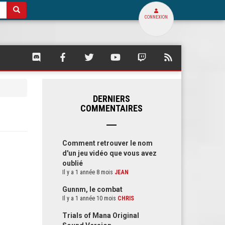
CONNEXION
SQUARE
SQUARE
SQUARE
SQUARE
SQUARE
FLUX
PALACE
PALACE
PALACE
PALACE
PALACE
RSS
SUR
SUR
SUR
SUR
SUR
DE
DISCORD
FACEBOOK
TWITTER
YOUTUBE
TWITCH
SQUARE
PALACE
DERNIERS
COMMENTAIRES
Comment retrouver le nom
d'un jeu vidéo que vous avez
oublié
Il y a 1 année 8 mois
JEAN
Gunnm, le combat
Il y a 1 année 10 mois
CHRIS
Trials of Mana Original