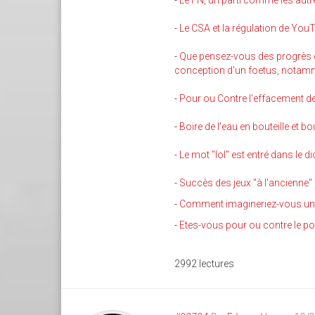
-
Le FN, un parti comme les autr
-
Le CSA et la régulation de You
-
Que pensez-vous des progrès de 
conception d'un foetus, notamme
-
Pour ou Contre l'effacement de
-
Boire de l'eau en bouteille et b
-
Le mot "lol" est entré dans le 
-
Succès des jeux "à l'ancienne" 
-
Comment imagineriez-vous u
-
Etes-vous pour ou contre le port
2992 lectures