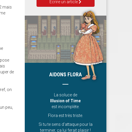
Ecrire un article
 2 mais
mme
me
mpose
ais
cuper de
AIDONS FLORA
ref, on
La soluce de
Illusion of Time
est incomplète.
 un peu,
Flora est très triste.
Si tu te sens d’attaque pour la
terminer, ça lui ferait plaisir !