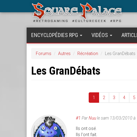
Aller
au
contenu
principal
ENCYCLOPÉDIES RPG
VIDÉOS
ARTICL
Forums
Autres
Récréation
Les GranDébats
Les GranDébats
1
2
3
4
5
#1
Par
Nuu
le
sam 13/03/2010 à
Ils ont osé.
Ils l'ont fait.