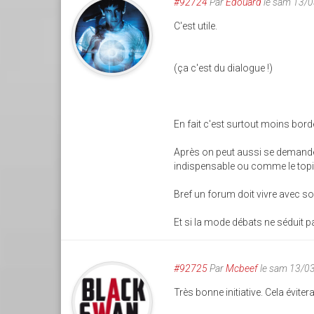
#92724
Par
Edouard
le sam 13/
C'est utile.
(ça c'est du dialogue !)
En fait c'est surtout moins bord
Après on peut aussi se demander 
indispensable ou comme le topic 
Bref un forum doit vivre avec so
Et si la mode débats ne séduit p
#92725
Par
Mcbeef
le sam 13/0
Très bonne initiative. Cela éviter