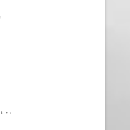
e
 feront