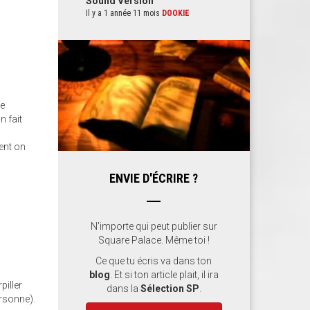
Sound Version
Il y a 1 année 11 mois
DOOKIE
de
n fait
ent on
ENVIE D'ÉCRIRE ?
N'importe qui peut publier sur
Square Palace. Même toi !
Ce que tu écris va dans ton
blog
. Et si ton article plait, il ira
piller
dans la
Sélection SP
.
ersonne).