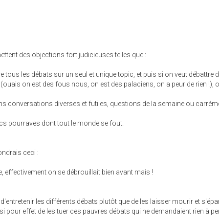
ettent des objections fort judicieuses telles que :
re tous les débats sur un seul et unique topic, et puis si on veut débattre 
uais on est des fous nous, on est des palaciens, on a peur de rien !), o
ans conversations diverses et futiles, questions de la semaine ou carrém
cs pourraves dont tout le monde se fout.
ndrais ceci :
, effectivement on se débrouillait bien avant mais !
'entretenir les différents débats plutôt que de les laisser mourir et s'épar
si pour effet de les tuer ces pauvres débats qui ne demandaient rien à p