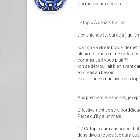
Oui messieurs-dames.
LE topic À débats EST là !
J'en entends (et oui déjà ) qui ém
-bah ça va être le bordel de mett
plusieurs trucs en même temps (o
comment s'il vous plaît ??
-on se débrouillait bien avant d
en créait au besoin.
-nuu-tu-pu-du-nuu avec des topi
Aux premiers et seconds, je répo
Effectivement ce sera bordélique
Parce qu'il y a un mais.
1-/ Ce topic aura aussi pour but d
dans divers topics (ce qui a aus