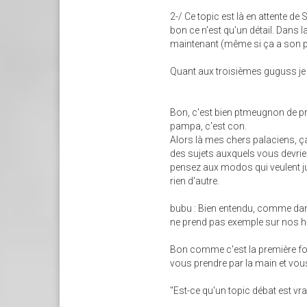
2-/ Ce topic est là en attente d
bon ce n'est qu'un détail. Dans 
maintenant (même si ça a son pet
Quant aux troisièmes guguss je 
Bon, c'est bien ptmeugnon de p
pampa, c'est con.
Alors là mes chers palaciens, ç
des sujets auxquels vous devrie
pensez aux modos qui veulent jus
rien d'autre.
bubu : Bien entendu, comme dans
ne prend pas exemple sur nos 
Bon comme c'est la première fois
vous prendre par la main et vou
"Est-ce qu'un topic débat est vra