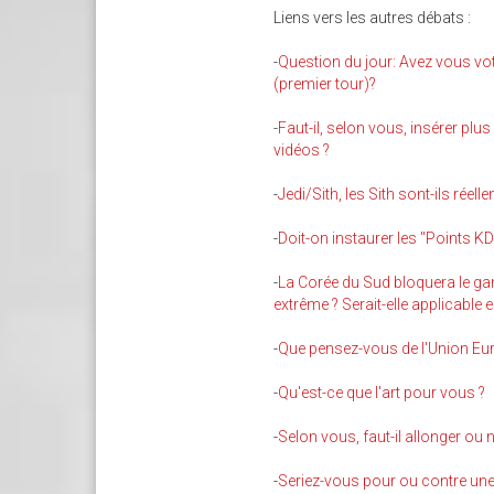
Liens vers les autres débats :
-
Question du jour: Avez vous vot
(premier tour)?
-
Faut-il, selon vous, insérer pl
vidéos ?
-
Jedi/Sith, les Sith sont-ils réell
-
Doit-on instaurer les "Points K
-
La Corée du Sud bloquera le ga
extrême ? Serait-elle applicable 
-
Que pensez-vous de l'Union Eu
-
Qu'est-ce que l'art pour vous ?
-
Selon vous, faut-il allonger ou 
-
Seriez-vous pour ou contre une