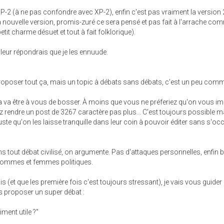
e SP-2 (à ne pas confondre avec XP-2), enfin c'est pas vraiment la version
la nouvelle version, promis-zuré ce sera pensé et pas fait à l'arrache co
it charme désuet et tout à fait folklorique).
leur répondrais que je les ennuude.
roposer tout ça, mais un topic à débats sans débats, c'est un peu com
a va être à vous de bosser. À moins que vous ne préferiez qu'on vous i
z rendre un post de 3267 caractère pas plus... C'est toujours possible m
te qu'on les laisse tranquille dans leur coin à pouvoir éditer sans s'oc
 tout débat civilisé, on argumente. Pas d'attaques personnelles, enfin b
hommes et femmes politiques.
 (et que les première fois c'est toujours stressant), je vais vous guider
s proposer un super débat :
iment utile ?"