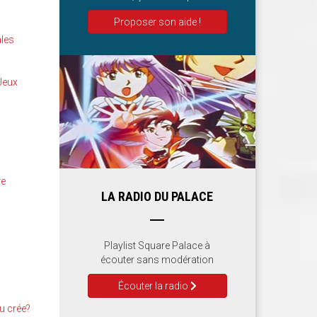
Proposer son aide !
ales
 Jeux
re
LA RADIO DU PALACE
Playlist Square Palace à
écouter sans modération
Écouter la radio
u crée?