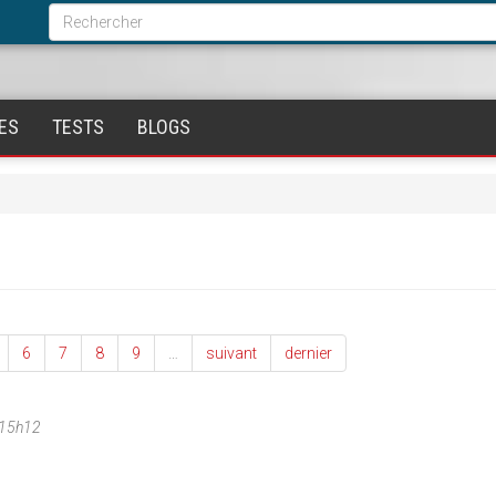
Formulaire
de
Rechercher
recherche
ES
TESTS
BLOGS
6
7
8
9
…
suivant
dernier
 15h12