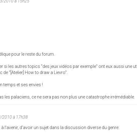
03/2010 à 15h25
élique pour le reste du forum.
si les autres topics "des jeux vidéos par exemple" ont eux aussi une uti
de "[Atelier] How to draw a Lievro".
n temps et ses envies !
as les palaciens, ce ne sera pas non plus une catastrophe irrémédiable.
3/2010 à 17h38
a à l'avenir, d'avoir un sujet dans la discussion diverse du genre: