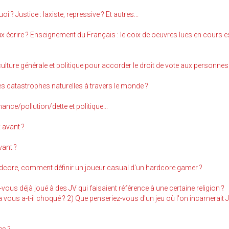
i ? Justice : laxiste, repressive ? Et autres...
ux écrire ? Enseignement du Français : le coix de oeuvres lues en cours es
ulture générale et politique pour accorder le droit de vote aux personnes
s catastrophes naturelles à travers le monde ?
ance/pollution/dette et politique...
 avant ?
vant ?
dcore, comment définir un joueur casual d'un hardcore gamer ?
vous déjà joué à des JV qui faisaient référence à une certaine religion ?
vous a-t-il choqué ? 2) Que penseriez-vous d'un jeu où l'on incarnerait