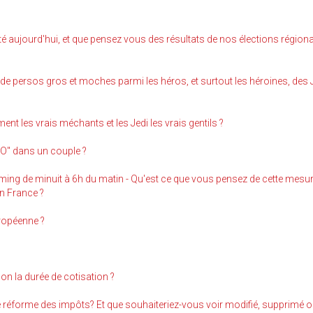
é aujourd'hui, et que pensez vous des résultats de nos élections région
us de persos gros et moches parmi les héros, et surtout les héroines, des
ement les vrais méchants et les Jedi les vrais gentils ?
DO" dans un couple ?
ming de minuit à 6h du matin - Qu'est ce que vous pensez de cette mesu
en France ?
ropéenne ?
non la durée de cotisation ?
 réforme des impôts? Et que souhaiteriez-vous voir modifié, supprimé o