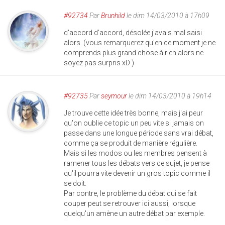
#92734
Par
Brunhild
le dim 14/03/2010 à 17h09
d'accord d'accord, désolée j'avais mal saisi
alors. (vous remarquerez qu'en ce moment je ne
comprends plus grand chose à rien alors ne
soyez pas surpris xD )
#92735
Par
seymour
le dim 14/03/2010 à 19h14
Je trouve cette idée très bonne, mais j'ai peur
qu'on oublie ce topic un peu vite si jamais on
passe dans une longue période sans vrai débat,
comme ça se produit de manière régulière.
Mais si les modos ou les membres pensent à
ramener tous les débats vers ce sujet, je pense
qu'il pourra vite devenir un gros topic comme il
se doit.
Par contre, le problème du débat qui se fait
couper peut se retrouver ici aussi, lorsque
quelqu'un amène un autre débat par exemple.