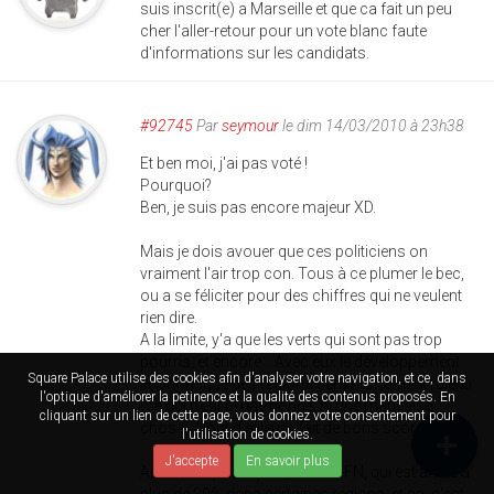
suis inscrit(e) a Marseille et que ca fait un peu
cher l'aller-retour pour un vote blanc faute
d'informations sur les candidats.
#92745
Par
seymour
le dim 14/03/2010 à 23h38
Et ben moi, j'ai pas voté !
Pourquoi?
Ben, je suis pas encore majeur XD.
Mais je dois avouer que ces politiciens on
vraiment l'air trop con. Tous à ce plumer le bec,
ou a se féliciter pour des chiffres qui ne veulent
rien dire.
A la limite, y'a que les verts qui sont pas trop
pourris, et encore... Avec eux le développement
Square Palace utilise des cookies afin d'analyser votre navigation, et ce, dans
économique des régions serait fortement ralenti
l'optique d'améliorer la petinence et la qualité des contenus proposés. En
(ce qui n'est ni une bonne, ni une mauvaise
cliquant sur un lien de cette page, vous donnez votre consentement pour
chose). Il ont d'ailleurs fait de bons scores.
l'utilisation de cookies.
J'accepte
En savoir plus
Après, ce qui fait peur, c'est le FN, qui est arrivé à