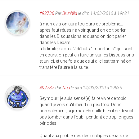
#92736
Par
Brunhild
le dim 14/03/2010 à 19h21
à mon avis on aura toujours ce problème...
après faut réussir à voir quand on doit parler
dans les Discussions et quand on doit parler
dans les Débats.
à la limite, si on a 2 débats "importants" qui sont
en cours, on peut en faire un sur les Discussions
et un ici, et une fois que celui d'ici est terminé on
transfère l'autre à la suite.
#92737
Par
Nuu
le dim 14/03/2010 à 19h35
Seymour : je suis sensé(e) faire vivre ce topic
quand je vois qu'il meurt un peu trop. Donc
normalement, si je me débrouille bien il ne devrait
pas tomber dans l'oubli pendant de trop longues
périodes.
Quant aux problèmes des multiples débats ce