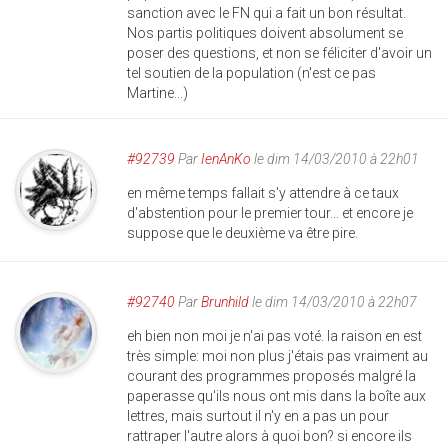
sanction avec le FN qui a fait un bon résultat.
Nos partis politiques doivent absolument se
poser des questions, et non se féliciter d'avoir un
tel soutien de la population (n'est ce pas
Martine...)
#92739
Par
IenAnKo
le dim 14/03/2010 à 22h01
en même temps fallait s'y attendre à ce taux
d'abstention pour le premier tour... et encore je
suppose que le deuxième va être pire.
#92740
Par
Brunhild
le dim 14/03/2010 à 22h07
eh bien non moi je n'ai pas voté. la raison en est
très simple: moi non plus j'étais pas vraiment au
courant des programmes proposés malgré la
paperasse qu'ils nous ont mis dans la boîte aux
lettres, mais surtout il n'y en a pas un pour
rattraper l'autre alors à quoi bon? si encore ils