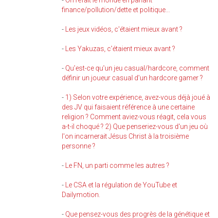
-
On refait le monde en parlant
finance/pollution/dette et politique...
-
Les jeux vidéos, c'étaient mieux avant ?
-
Les Yakuzas, c'étaient mieux avant ?
-
Qu'est-ce qu'un jeu casual/hardcore, comment
définir un joueur casual d'un hardcore gamer ?
-
1) Selon votre expérience, avez-vous déjà joué à
des JV qui faisaient référence à une certaine
religion ? Comment aviez-vous réagit, cela vous
a-t-il choqué ? 2) Que penseriez-vous d'un jeu où
l'on incarnerait Jésus Christ à la troisième
personne ?
-
Le FN, un parti comme les autres ?
-
Le CSA et la régulation de YouTube et
Dailymotion.
-
Que pensez-vous des progrès de la génétique et