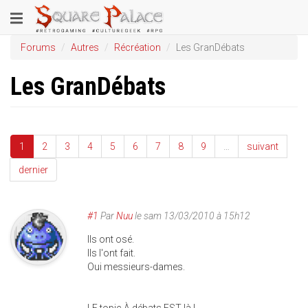
Aller
Toggle
au
contenu
navigation
Forums
Autres
Récréation
Les GranDébats
principal
Les GranDébats
1
2
3
4
5
6
7
8
9
…
suivant
dernier
#1
Par
Nuu
le
sam 13/03/2010 à 15h12
Ils ont osé.
Ils l'ont fait.
Oui messieurs-dames.