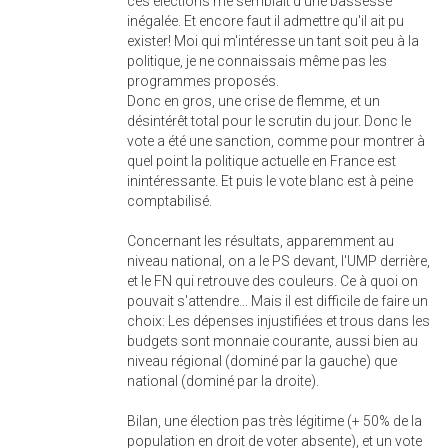
ces élections me semblait d'une bassesse
inégalée. Et encore faut il admettre qu'il ait pu
exister! Moi qui m'intéresse un tant soit peu à la
politique, je ne connaissais même pas les
programmes proposés.
Donc en gros, une crise de flemme, et un
désintérêt total pour le scrutin du jour. Donc le
vote a été une sanction, comme pour montrer à
quel point la politique actuelle en France est
inintéressante. Et puis le vote blanc est à peine
comptabilisé.
Concernant les résultats, apparemment au
niveau national, on a le PS devant, l'UMP derrière,
et le FN qui retrouve des couleurs. Ce à quoi on
pouvait s'attendre... Mais il est difficile de faire un
choix: Les dépenses injustifiées et trous dans les
budgets sont monnaie courante, aussi bien au
niveau régional (dominé par la gauche) que
national (dominé par la droite).
Bilan, une élection pas très légitime (+ 50% de la
population en droit de voter absente), et un vote