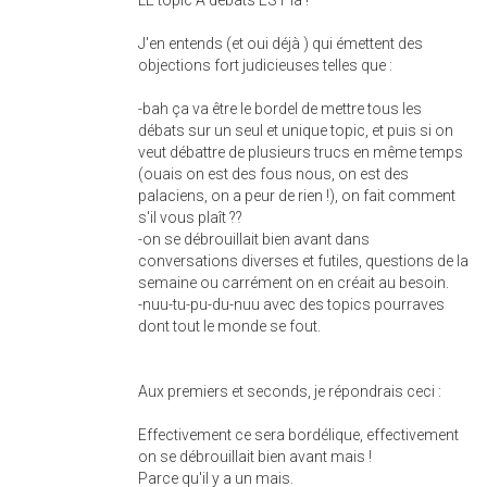
LE topic À débats EST là !
J'en entends (et oui déjà ) qui émettent des
objections fort judicieuses telles que :
-bah ça va être le bordel de mettre tous les
débats sur un seul et unique topic, et puis si on
veut débattre de plusieurs trucs en même temps
(ouais on est des fous nous, on est des
palaciens, on a peur de rien !), on fait comment
s'il vous plaît ??
-on se débrouillait bien avant dans
conversations diverses et futiles, questions de la
semaine ou carrément on en créait au besoin.
-nuu-tu-pu-du-nuu avec des topics pourraves
dont tout le monde se fout.
Aux premiers et seconds, je répondrais ceci :
Effectivement ce sera bordélique, effectivement
on se débrouillait bien avant mais !
Parce qu'il y a un mais.