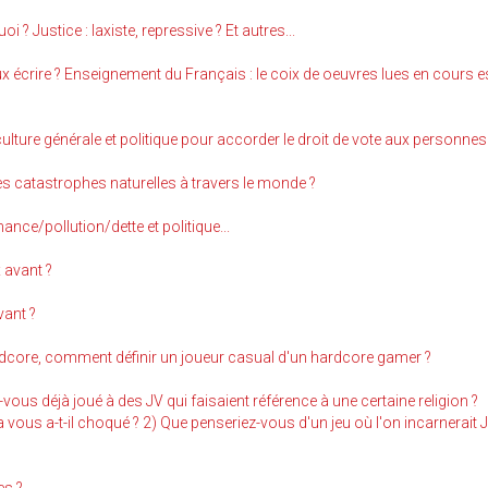
i ? Justice : laxiste, repressive ? Et autres...
ux écrire ? Enseignement du Français : le coix de oeuvres lues en cours es
ulture générale et politique pour accorder le droit de vote aux personnes
s catastrophes naturelles à travers le monde ?
ance/pollution/dette et politique...
 avant ?
vant ?
dcore, comment définir un joueur casual d'un hardcore gamer ?
vous déjà joué à des JV qui faisaient référence à une certaine religion ?
vous a-t-il choqué ? 2) Que penseriez-vous d'un jeu où l'on incarnerait