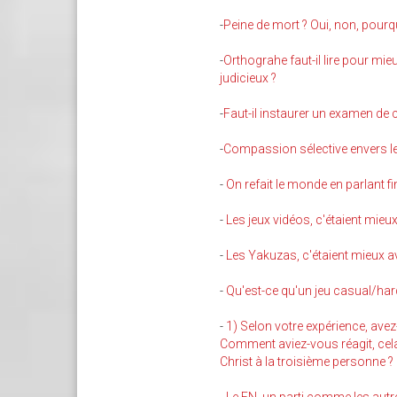
-
Peine de mort ? Oui, non, pourquo
-
Orthograhe faut-il lire pour mie
judicieux ?
-
Faut-il instaurer un examen de c
-
Compassion sélective envers le
-
On refait le monde en parlant fin
-
Les jeux vidéos, c'étaient mieux
-
Les Yakuzas, c'étaient mieux a
-
Qu'est-ce qu'un jeu casual/har
-
1) Selon votre expérience, avez-
Comment aviez-vous réagit, cela 
Christ à la troisième personne ?