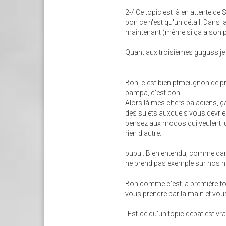
2-/ Ce topic est là en attente d
bon ce n'est qu'un détail. Dans 
maintenant (même si ça a son pet
Quant aux troisièmes guguss je 
Bon, c'est bien ptmeugnon de p
pampa, c'est con.
Alors là mes chers palaciens, ç
des sujets auxquels vous devrie
pensez aux modos qui veulent jus
rien d'autre.
bubu : Bien entendu, comme dans
ne prend pas exemple sur nos 
Bon comme c'est la première fois
vous prendre par la main et vou
"Est-ce qu'un topic débat est vra