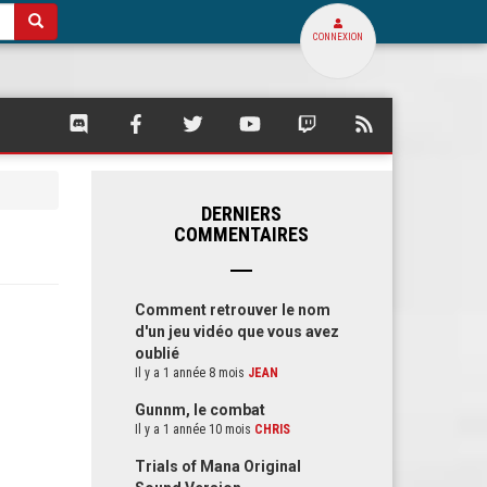
CONNEXION
SQUARE
SQUARE
SQUARE
SQUARE
SQUARE
FLUX
PALACE
PALACE
PALACE
PALACE
PALACE
RSS
SUR
SUR
SUR
SUR
SUR
DE
DISCORD
FACEBOOK
TWITTER
YOUTUBE
TWITCH
SQUARE
PALACE
DERNIERS
COMMENTAIRES
Comment retrouver le nom
d'un jeu vidéo que vous avez
oublié
Il y a 1 année 8 mois
JEAN
Gunnm, le combat
Il y a 1 année 10 mois
CHRIS
Trials of Mana Original