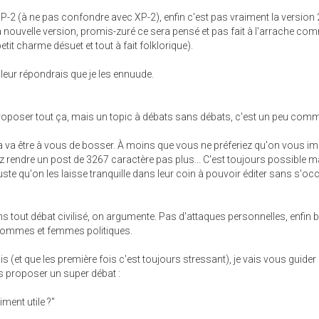
e SP-2 (à ne pas confondre avec XP-2), enfin c'est pas vraiment la version
la nouvelle version, promis-zuré ce sera pensé et pas fait à l'arrache co
it charme désuet et tout à fait folklorique).
leur répondrais que je les ennuude.
roposer tout ça, mais un topic à débats sans débats, c'est un peu com
a va être à vous de bosser. À moins que vous ne préferiez qu'on vous i
z rendre un post de 3267 caractère pas plus... C'est toujours possible m
te qu'on les laisse tranquille dans leur coin à pouvoir éditer sans s'oc
 tout débat civilisé, on argumente. Pas d'attaques personnelles, enfin b
hommes et femmes politiques.
 (et que les première fois c'est toujours stressant), je vais vous guider
s proposer un super débat :
iment utile ?"