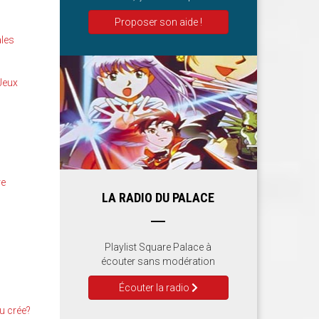
Proposer son aide !
ales
 Jeux
re
LA RADIO DU PALACE
Playlist Square Palace à
écouter sans modération
Écouter la radio
u crée?