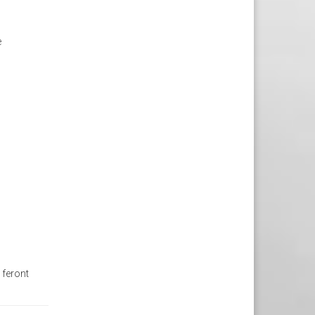
e
 feront