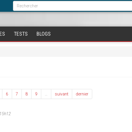
Formulaire
de
Rechercher
recherche
ES
TESTS
BLOGS
6
7
8
9
…
suivant
dernier
 15h12