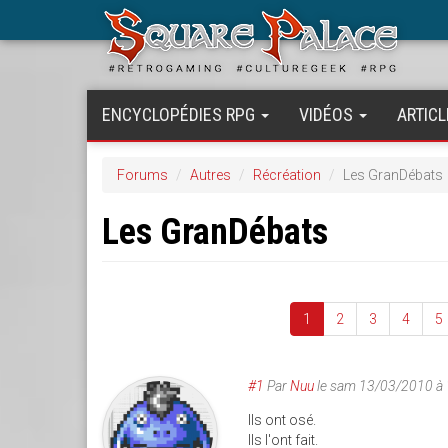
Aller
au
contenu
principal
ENCYCLOPÉDIES RPG
VIDÉOS
ARTICL
Forums
Autres
Récréation
Les GranDébats
Les GranDébats
1
2
3
4
5
#1
Par
Nuu
le
sam 13/03/2010 à
Ils ont osé.
Ils l'ont fait.