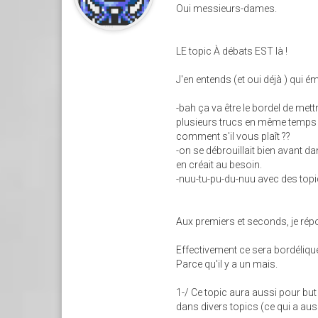
Oui messieurs-dames.
LE topic À débats EST là !
J'en entends (et oui déjà ) qui ém
-bah ça va être le bordel de mett
plusieurs trucs en même temps (o
comment s'il vous plaît ??
-on se débrouillait bien avant d
en créait au besoin.
-nuu-tu-pu-du-nuu avec des topi
Aux premiers et seconds, je répo
Effectivement ce sera bordélique
Parce qu'il y a un mais.
1-/ Ce topic aura aussi pour but d
dans divers topics (ce qui a aus