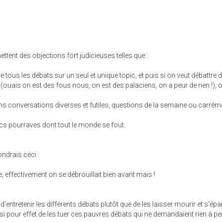
ettent des objections fort judicieuses telles que :
re tous les débats sur un seul et unique topic, et puis si on veut débattre 
uais on est des fous nous, on est des palaciens, on a peur de rien !), o
ans conversations diverses et futiles, questions de la semaine ou carrém
cs pourraves dont tout le monde se fout.
ndrais ceci :
, effectivement on se débrouillait bien avant mais !
'entretenir les différents débats plutôt que de les laisser mourir et s'épar
si pour effet de les tuer ces pauvres débats qui ne demandaient rien à p