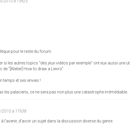
03/2010 à 15h25
élique pour le reste du forum.
si les autres topics "des jeux vidéos par exemple" ont eux aussi une uti
de "[Atelier] How to draw a Lievro".
n temps et ses envies !
as les palaciens, ce ne sera pas non plus une catastrophe irrémédiable.
3/2010 à 17h38
a à l'avenir, d'avoir un sujet dans la discussion diverse du genre: