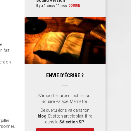
Sound Version
Il y a 1 année 11 mois
DOOKIE
de
n fait
ent on
ENVIE D'ÉCRIRE ?
N'importe qui peut publier sur
Square Palace. Même toi !
Ce que tu écris va dans ton
blog
. Et si ton article plait, il ira
piller
dans la
Sélection SP
.
ersonne).