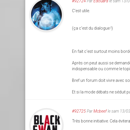
#92724
Par
Edouard
le sam 13/
C'est utile.
(ça c'est du dialogue !)
En fait c'est surtout moins bord
Après on peut aussi se demander 
indispensable ou comme le topic 
Bref un forum doit vivre avec so
Et si la mode débats ne séduit p
#92725
Par
Mcbeef
le sam 13/0
Très bonne initiative. Cela éviter