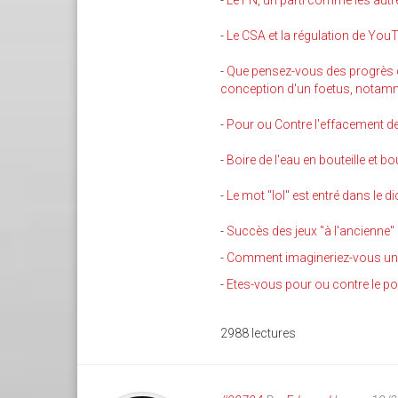
-
Le FN, un parti comme les autr
-
Le CSA et la régulation de You
-
Que pensez-vous des progrès de 
conception d'un foetus, notamme
-
Pour ou Contre l'effacement de
-
Boire de l'eau en bouteille et b
-
Le mot "lol" est entré dans le 
-
Succès des jeux "à l'ancienne" 
-
Comment imagineriez-vous u
-
Etes-vous pour ou contre le port
2988 lectures