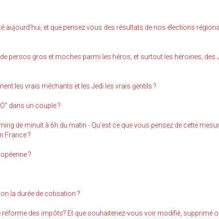
é aujourd'hui, et que pensez vous des résultats de nos élections région
us de persos gros et moches parmi les héros, et surtout les héroines, des
ement les vrais méchants et les Jedi les vrais gentils ?
DO" dans un couple ?
ming de minuit à 6h du matin - Qu'est ce que vous pensez de cette mesu
en France ?
ropéenne ?
non la durée de cotisation ?
 réforme des impôts? Et que souhaiteriez-vous voir modifié, supprimé o