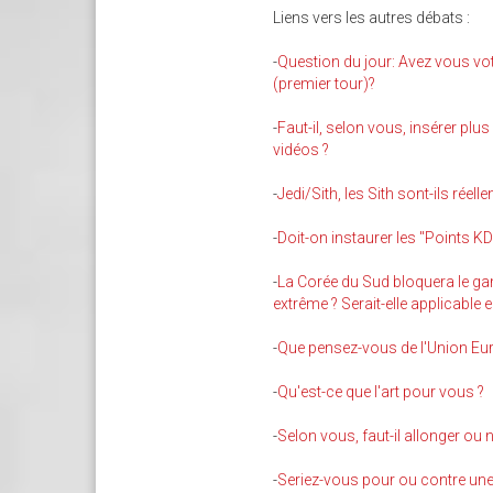
Liens vers les autres débats :
-
Question du jour: Avez vous vot
(premier tour)?
-
Faut-il, selon vous, insérer pl
vidéos ?
-
Jedi/Sith, les Sith sont-ils réell
-
Doit-on instaurer les "Points K
-
La Corée du Sud bloquera le ga
extrême ? Serait-elle applicable 
-
Que pensez-vous de l'Union Eu
-
Qu'est-ce que l'art pour vous ?
-
Selon vous, faut-il allonger ou 
-
Seriez-vous pour ou contre une