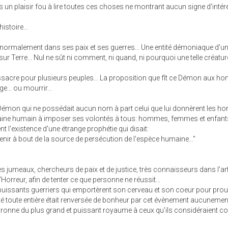
s un plaisir fou à lire toutes ces choses ne montrant aucun signe d'intére
stoire...
 normalement dans ses paix et ses guerres... Une entité démoniaque d'u
r Terre... Nul ne sût ni comment, ni quand, ni pourquoi une telle créature
ssacre pour plusieurs peuples... La proposition que fît ce Démon aux 
e... ou mourrir...
 Démon qui ne possédait aucun nom à part celui que lui donnèrent les 
maine humain à imposer ses volontés à tous: hommes, femmes et enfants
ent l'existence d'une étrange prophétie qui disait:
enir à bout de la source de persécution de l'espèce humaine..."
es jumeaux, chercheurs de paix et de justice, très connaisseurs dans l'art
Horreur, afin de tenter ce que personne ne réussit...
 puissants guerriers qui emportèrent son cerveau et son coeur pour prou
nité toute entière était renversée de bonheur par cet évènement aucunemen
ronne du plus grand et puissant royaume à ceux qu'ils considéraient