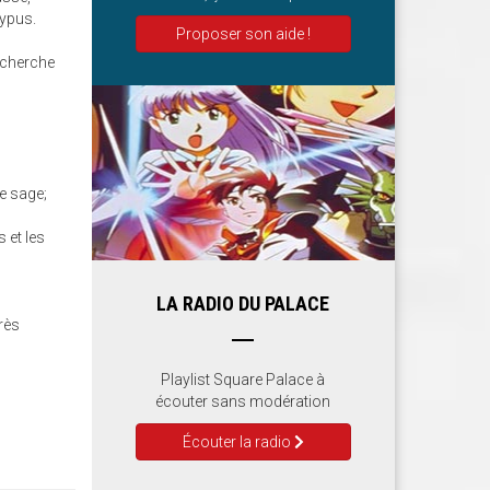
lypus.
Proposer son aide !
recherche
le sage;
 et les
LA RADIO DU PALACE
très
Playlist Square Palace à
écouter sans modération
Écouter la radio