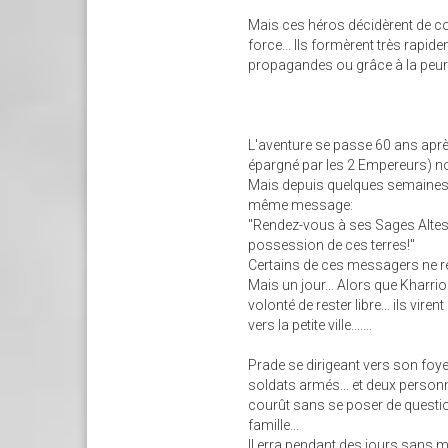
Mais ces héros décidèrent de con
force... Ils formèrent très rapi
propagandes ou grâce à la peur. 
L'aventure se passe 60 ans aprè
épargné par les 2 Empereurs) n
Mais depuis quelques semaines,
même message:
"Rendez-vous à ses Sages Altess
possession de ces terres!"
Certains de ces messagers ne rev
Mais un jour... Alors que Kharrio
volonté de rester libre... ils vi
vers la petite ville.......
Prade se dirigeant vers son foye
soldats armés... et deux personna
courût sans se poser de question
famille...
Il erra pendant des jours sans m