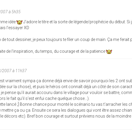
2007 à 5h35
omme idée
J'adore le titre et la sorte de légende/prophécie du début. Si
vais l'essayer XD
 de tout dessiner, je peux toujours te filer un coup de main. Ça me ferait pl
uhaite de l'inspiration, du temps, du courage et de la patience
08/2007 à 11h37
e est vraiment sympa ça donne déjà envie de savoir pourquoi les 2 ont su
dée sur la chose), et puis le héros ont connaît déjà un côté de son caractè
je pense qu'il aurait accouru dans le village pour vouloir se battre, co
 le fait qu'il s'est enfui cache quelque chose...).
cette lancé ;] Bonne chance pour monté le scénario tu vas t'arracher les 
mettre ça ou ça. Ensuite ce sera les dialogues qui vont être assez chia
e le décors etc). Bref bon courage et surtout préviens nous de la moindre