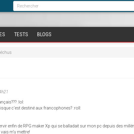
Formulaire
de
Rechercher
recherche
ES
TESTS
BLOGS
Déchus
 4h21
nçais??? :lol:
isque c'est destiné aux francophones? :roll:
ervir enfin de RPG maker Xp qui se balladait sur mon pc depuis des millén
e vais m'y mettre!