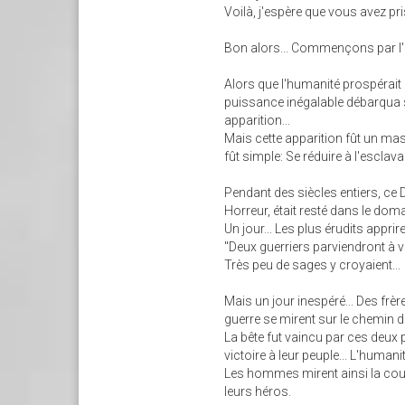
Voilà, j'espère que vous avez pri
Bon alors... Commençons par l'hi
Alors que l'humanité prospérait
puissance inégalable débarqua su
apparition...
Mais cette apparition fût un ma
fût simple: Se réduire à l'esclavag
Pendant des siècles entiers, ce
Horreur, était resté dans le do
Un jour... Les plus érudits apprir
"Deux guerriers parviendront à v
Très peu de sages y croyaient...
Mais un jour inespéré... Des frèr
guerre se mirent sur le chemin d'
La bête fut vaincu par ces deux
victoire à leur peuple... L'huma
Les hommes mirent ainsi la cou
leurs héros.