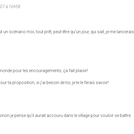
007 à 16h58
t un scénario moi, tout prêt, peut-être qu'un jour, qui sait, je me lancerai
onde pour les encouragements, ça fait plaisir!
our ta proposition, si j'ai besoin de toi, je te le ferais savoir!
sinon je pense qu'il aurait accouru dans le village pour vouloir se battre