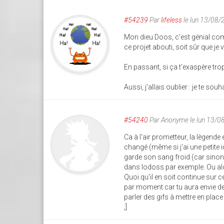
#54239
Par
lifeless
le lun 13/08/
Mon dieu Doos, c'est génial c
ce projet abouti, soit sûr que je 
En passant, si ça t'exaspère trop
Aussi, j'allais oublier : je te so
#54240
Par
Anonyme
le lun 13/
Ca à l'air prometteur, la lègend
changé (même si j'ai une petite i
garde son sang froid (car sinon 
dans lodoss par exemple. Ou alors
Quoi qu'il en soit continue sur 
par moment car tu aura envie de 
parler des gifs à mettre en plac
;]