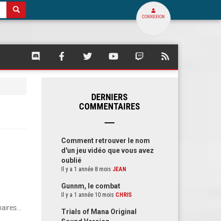
CONNEXION
SQUARE
SQUARE
SQUARE
SQUARE
SQUARE
FLUX
PALACE
PALACE
PALACE
PALACE
PALACE
RSS
SUR
SUR
SUR
SUR
SUR
DE
DISCORD
FACEBOOK
TWITTER
YOUTUBE
TWITCH
SQUARE
PALACE
DERNIERS
COMMENTAIRES
Comment retrouver le nom
d'un jeu vidéo que vous avez
oublié
Il y a 1 année 8 mois
JEAN
Gunnm, le combat
Il y a 1 année 10 mois
CHRIS
aires...
Trials of Mana Original