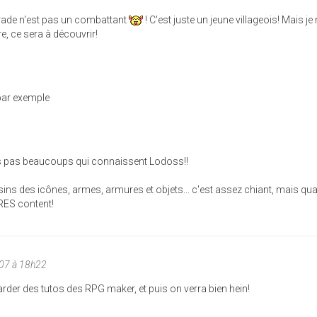
 Prade n'est pas un combattant
! C'est juste un jeune villageois! Mais j
e, ce sera à découvrir!
ar exemple
nais pas beaucoups qui connaissent Lodoss!!
essins des icônes, armes, armures et objets... c'est assez chiant, mais qu
 TRES content!
007 à 18h22
garder des tutos des RPG maker, et puis on verra bien hein!