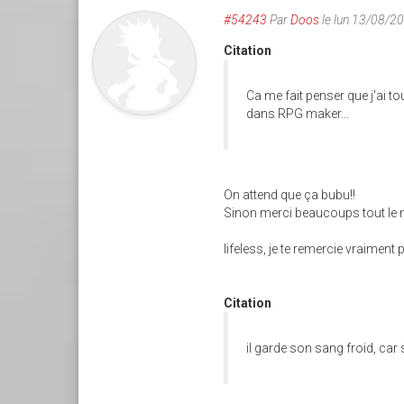
#54243
Par
Doos
le lun 13/08/2
Citation
Ca me fait penser que j'ai tou
dans RPG maker...
On attend que ça bubu!!
Sinon merci beaucoups tout le m
lifeless, je te remercie vraiment p
Citation
il garde son sang froid, car 