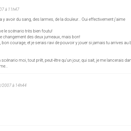
007 à 11h47
l va y avoir du sang, des larmes, de la douleur... Oui effectivement j'aime
e le scénario très bien foutu!
ur le changement des deux jumeaux, mais bon!
bon courage, et je serais ravi de pouvoir y jouer si jamais tu arrives au 
n scénario moi, tout prêt, peut-être qu'un jour, qui sait, je me lancerais d
me...
08/2007 à 14h44