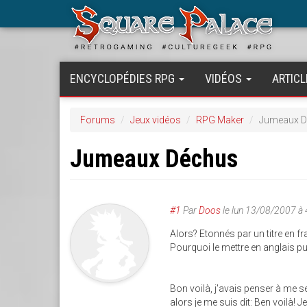
Aller
au
contenu
principal
ENCYCLOPÉDIES RPG
VIDÉOS
ARTICL
Forums
Jeux vidéos
RPG Maker
Jumeaux 
Jumeaux Déchus
#1
Par
Doos
le
lun 13/08/2007 à
Alors? Etonnés par un titre en fra
Pourquoi le mettre en anglais pu
Bon voilà, j'avais penser à me s
alors je me suis dit: Ben voilà! J