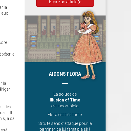
Ecrire un article
r la
, aux
core
péter le
e
AIDONS FLORA
r la
iriger
La soluce de
Illusion of Time
est incomplète.
ps, des
t... Il
Flora est très triste.
mis, à sa
Si tu te sens d’attaque pour la
terminer, ça lui ferait plaisir !
assé,