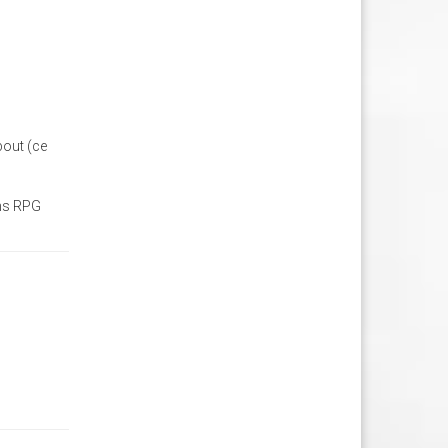
bout (ce
ans RPG