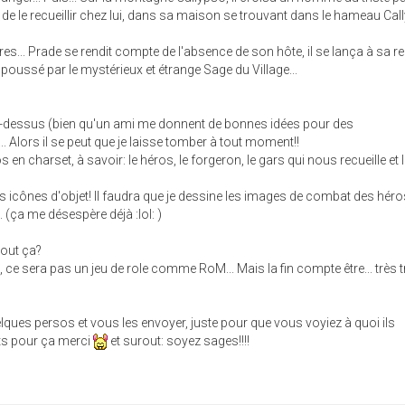
 de le recueillir chez lui, dans sa maison se trouvant dans le hameau Cal
s... Prade se rendit compte de l'absence de son hôte, il se lança à sa 
poussé par le mystérieux et étrange Sage du Village...
 là-dessus (bien qu'un ami me donnent de bonnes idées pour des
 Alors il se peut que je laisse tomber à tout moment!!
 en charset, à savoir: le héros, le forgeron, le gars qui nous recueille et 
s icônes d'objet! Il faudra que je dessine les images de combat des héros
 (ça me désespère déjà :lol: )
tout ça?
, ce sera pas un jeu de role comme RoM... Mais la fin compte être... très 
elques persos et vous les envoyer, juste pour que vous voyiez à quoi ils
ts pour ça merci
et surout: soyez sages!!!!