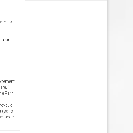
 jamais
aisir.
bitement
re, il
mme Parn
cheveux
nt (sans
 avance.