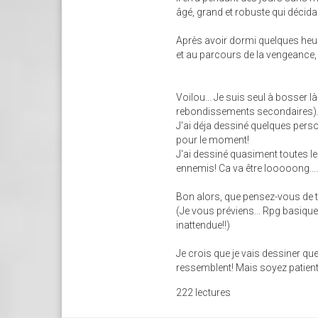
âgé, grand et robuste qui décida
Après avoir dormi quelques heure
et au parcours de la vengeance, 
Voilou... Je suis seul à bosser
rebondissements secondaires)...
J'ai déja dessiné quelques persos
pour le moment!
J'ai dessiné quasiment toutes le
ennemis! Ca va être looooong.....
Bon alors, que pensez-vous de 
(Je vous préviens... Rpg basique
inattendue!!)
Je crois que je vais dessiner qu
ressemblent! Mais soyez patien
222 lectures