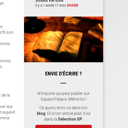
Sound Version
t!!
Il y a 1 année 11 mois
DOOKIE
ne
 fit son
hommes
hommes,
...
ENVIE D'ÉCRIRE ?
N'importe qui peut publier sur
 de la
Square Palace. Même toi !
ver leur
Ce que tu écris va dans ton
t espéré!
blog
. Et si ton article plait, il ira
 comme
dans la
Sélection SP
.