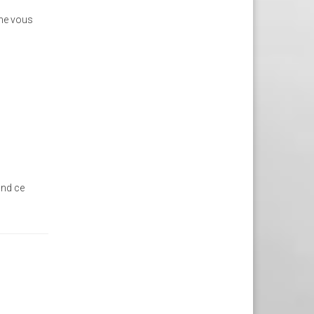
e ne vous
and ce