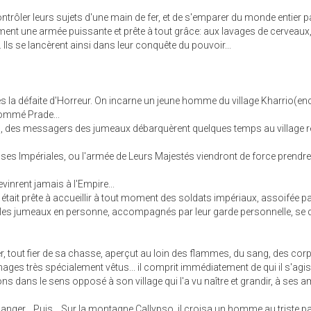
trôler leurs sujets d'une main de fer, et de s'emparer du monde entier pa
dement une armée puissante et prête à tout grâce: aux lavages de cerveaux
Ils se lancèrent ainsi dans leur conquête du pouvoir...
s la défaite d'Horreur. On incarne un jeune homme du village Kharrio(en
ommé Prade...
 des messagers des jumeaux débarquèrent quelques temps au village ré
es Impériales, ou l'armée de Leurs Majestés viendront de force prendr
inrent jamais à l'Empire...
 était prête à accueillir à tout moment des soldats impériaux, assoifée pa
rent les jumeaux en personne, accompagnés par leur garde personnelle, se d
r, tout fier de sa chasse, aperçut au loin des flammes, du sang, des cor
ges très spécialement vêtus... il comprit immédiatement de qui il s'agissai
s dans le sens opposé à son village qui l'a vu naître et grandir, à ses a
anger... Puis... Sur la montagne Callypso, il croisa un homme au triste p