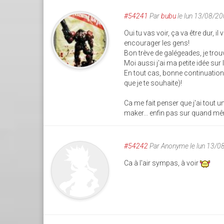
#54241
Par
bubu
le lun 13/08/2
Oui tu vas voir, ça va être dur, i
encourager les gens!
Bon trève de galégeades, je trouv
Moi aussi j'ai ma petite idée s
En tout cas, bonne continuation, 
que je te souhaite)!
Ca me fait penser que j'ai tout u
maker... enfin pas sur quand mê
#54242
Par
Anonyme
le lun 13/
Ca à l'air sympas, à voir