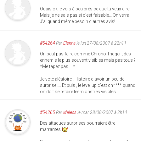
Ouais ok je vois à peu près ce que tu veux dire.
Mais je ne sais pas si c'est faisable... On verra!
J'ai quand même besoin d'autres avis!
#54264
Par
Elenna
le lun 27/08/2007 à 22h11
On peut pas faire comme Chrono Trigger , des
ennemis le plus souvent visibles mais pas tous ?
*Me tapez pas ....*
Je vote aléatoire . Histoire d'avoir un peu de
surprise .... Et puis , le level up c'est ch**** quand
on doit se refaire lesm onstres visibles .
#54265
Par
lifeless
le mar 28/08/2007 à 2h14
Des attaques surprises pourraient être
marrantes