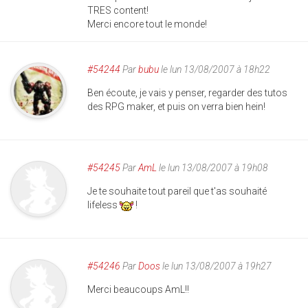
TRES content!
Merci encore tout le monde!
#54244
Par
bubu
le lun 13/08/2007 à 18h22
Ben écoute, je vais y penser, regarder des tutos
des RPG maker, et puis on verra bien hein!
#54245
Par
AmL
le lun 13/08/2007 à 19h08
Je te souhaite tout pareil que t'as souhaité
lifeless
!
#54246
Par
Doos
le lun 13/08/2007 à 19h27
Merci beaucoups AmL!!