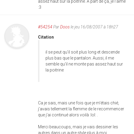
assez haut sur la poitrine. À part de ça, je l'aime
:3
#54254
Par
Doos
le jeu 16/08/2007 à 18h27
Citation
il se peut qu'il soit plus long et descende
plus bas que le pantalon. Aussi, il me
semble qu'il ne monte pas assez haut sur
la poitrine
Ca je sais, mais une fois que je m'étais chié,
j'avais tellement la flemme de le recommencer
que j'ai continué alors voilà :lol: .
Merci beaucoups, mais je vais dessiner les
autres dans un autre style plus à moi.