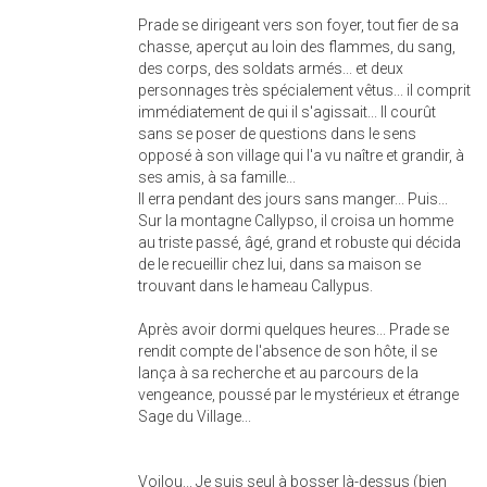
Prade se dirigeant vers son foyer, tout fier de sa
chasse, aperçut au loin des flammes, du sang,
des corps, des soldats armés... et deux
personnages très spécialement vêtus... il comprit
immédiatement de qui il s'agissait... Il courût
sans se poser de questions dans le sens
opposé à son village qui l'a vu naître et grandir, à
ses amis, à sa famille...
Il erra pendant des jours sans manger... Puis...
Sur la montagne Callypso, il croisa un homme
au triste passé, âgé, grand et robuste qui décida
de le recueillir chez lui, dans sa maison se
trouvant dans le hameau Callypus.
Après avoir dormi quelques heures... Prade se
rendit compte de l'absence de son hôte, il se
lança à sa recherche et au parcours de la
vengeance, poussé par le mystérieux et étrange
Sage du Village...
Voilou... Je suis seul à bosser là-dessus (bien