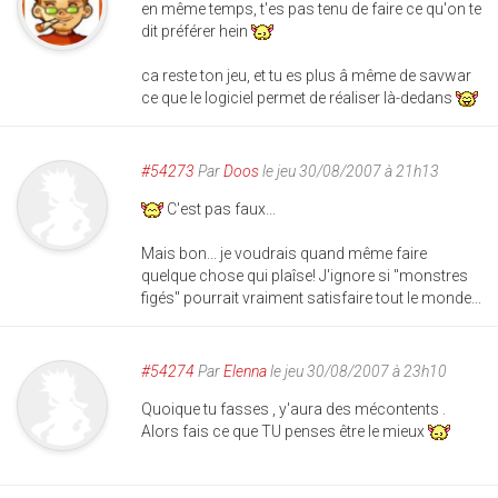
en même temps, t'es pas tenu de faire ce qu'on te
dit préférer hein
ca reste ton jeu, et tu es plus â même de savwar
ce que le logiciel permet de réaliser là-dedans
#54273
Par
Doos
le jeu 30/08/2007 à 21h13
C'est pas faux...
Mais bon... je voudrais quand même faire
quelque chose qui plaîse! J'ignore si "monstres
figés" pourrait vraiment satisfaire tout le monde...
#54274
Par
Elenna
le jeu 30/08/2007 à 23h10
Quoique tu fasses , y'aura des mécontents .
Alors fais ce que TU penses être le mieux