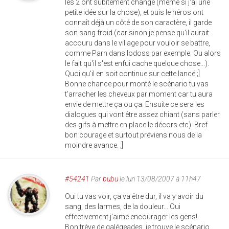
les 2 ont subitement changé (même si j'ai une
petite idée sur la chose), et puis le héros ont
connaît déjà un côté de son caractère, il garde
son sang froid (car sinon je pense qu'il aurait
accouru dans le village pour vouloir se battre,
comme Parn dans lodoss par exemple. Ou alors
le fait qu'il s'est enfui cache quelque chose...).
Quoi qu'il en soit continue sur cette lancé ;]
Bonne chance pour monté le scénario tu vas
t'arracher les cheveux par moment car tu aura
envie de mettre ça ou ça. Ensuite ce sera les
dialogues qui vont être assez chiant (sans parler
des gifs à mettre en place le décors etc). Bref
bon courage et surtout préviens nous de la
moindre avance. ;]
#54241
Par
bubu
le lun 13/08/2007 à 11h47
Oui tu vas voir, ça va être dur, il va y avoir du
sang, des larmes, de la douleur... Oui
effectivement j'aime encourager les gens!
Bon trève de galégeades, je trouve le scénario