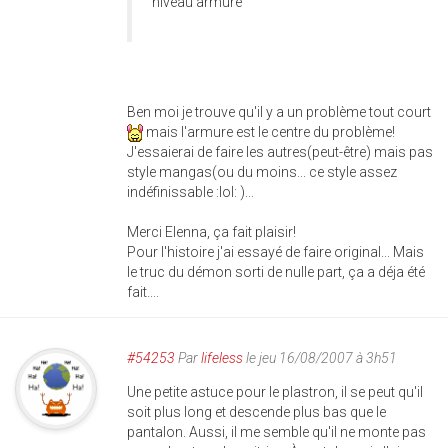
niveau armure
Ben moi je trouve qu'il y a un problème tout court
mais l'armure est le centre du problème!
J'essaierai de faire les autres(peut-être) mais pas
style mangas(ou du moins... ce style assez
indéfinissable :lol: )...
Merci Elenna, ça fait plaisir!
Pour l'histoire j'ai essayé de faire original... Mais
le truc du démon sorti de nulle part, ça a déja été
fait....
#54253
Par
lifeless
le jeu 16/08/2007 à 3h51
Une petite astuce pour le plastron, il se peut qu'il
soit plus long et descende plus bas que le
pantalon. Aussi, il me semble qu'il ne monte pas