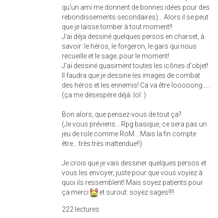
qu'un ami me donnent de bonnes idées pour des
rebondissements secondaires)... Alors il se peut
que je laisse tomber à tout moment!!
J'ai déja dessiné quelques persos en charset, à
savoir: le héros, le forgeron, le gars qui nous
recueille et le sage; pour le moment!
J'ai dessiné quasiment toutes les icônes d'objet!
Il faudra que je dessine les images de combat
des héros et les ennemis! Ca va être looooong.....
(ça me désespère déjà :lol: )
Bon alors, que pensez-vous de tout ça?
(Je vous préviens... Rpg basique, ce sera pas un
jeu de role comme RoM... Mais la fin compte
être... très très inattendue!!)
Je crois que je vais dessiner quelques persos et
vous les envoyer, juste pour que vous voyiez à
quoi ils ressemblent! Mais soyez patients pour
ça merci
et surout: soyez sages!!!!
222 lectures