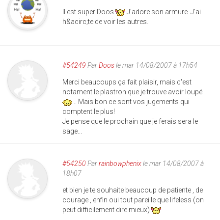
Il est super Doos
J'adore son armure. J'ai
h&acirc;te de voir les autres.
#54249
Par
Doos
le mar 14/08/2007 à 17h54
Merci beaucoups ça fait plaisir, mais c'est
notament le plastron que je trouve avoir loupé
.. Mais bon ce sont vos jugements qui
comptent le plus!
Je pense que le prochain que je ferais sera le
sage...
#54250
Par
rainbowphenix
le mar 14/08/2007 à
18h07
et bien je te souhaite beaucoup de patiente , de
courage , enfin oui tout pareille que lifeless (on
peut difficilement dire mieux)