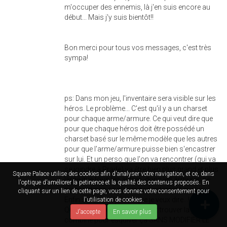
m'occuper des ennemis, là j'en suis encore au
début... Mais j'y suis bientôt!!
Bon merci pour tous vos messages, c'est très
sympa!
ps: Dans mon jeu, l'inventaire sera visible sur les
héros. Le problème... C'est qu'il y a un charset
pour chaque arme/armure. Ce qui veut dire que
pour que chaque héros doit être possédé un
charset basé sur le même modèle que les autres
pour que l'arme/armure puisse bien s'encastrer
sur lui. Et un perso que l'on va rencontrer (qui va
se joindre à Prade) va être bien plus grand et plus
Square Palace utilise des cookies afin d'analyser votre navigation, et ce, dans
large que tous les autres, donc les armures ne
l'optique d'améliorer la petinence et la qualité des contenus proposés. En
pourront pas se placer correctement sur lui...
cliquant sur un lien de cette page, vous donnez votre consentement pour
Enfin si vous voyez ce que je veux dire...!
l'utilisation de cookies.
Quelqu'un saurait-il comment trouver la ptite
J'accepte
En savoir plus
combine pour esquiver ça SANS MODIFIER LE