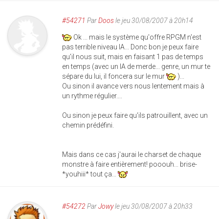
#54271
Par
Doos
le jeu 30/08/2007 à 20h14
Ok ... mais le système qu'offre RPGM n'est
pas terrible niveau IA... Donc bon je peux faire
qu'il nous suit, mais en faisant 1 pas de temps
en temps (avec un IA de merde... genre, un mur te
sépare du lui, il foncera sur le mur
)...
Ou sinon il avance vers nous lentement mais à
un rythme régulier....
Ou sinon je peux faire qu'ils patrouillent, avec un
chemin prédéfini.
Mais dans ce cas j'aurai le charset de chaque
monstre à faire entièrement! pooouh... brise-
*youhiii* tout ça...
#54272
Par
Jowy
le jeu 30/08/2007 à 20h33