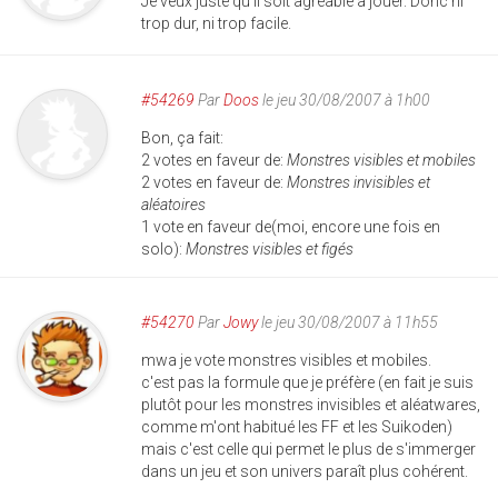
Je veux juste qu'il soit agréable à jouer. Donc ni
trop dur, ni trop facile.
#54269
Par
Doos
le jeu 30/08/2007 à 1h00
Bon, ça fait:
2 votes en faveur de:
Monstres visibles et mobiles
2 votes en faveur de:
Monstres invisibles et
aléatoires
1 vote en faveur de(moi, encore une fois en
solo):
Monstres visibles et figés
#54270
Par
Jowy
le jeu 30/08/2007 à 11h55
mwa je vote monstres visibles et mobiles.
c'est pas la formule que je préfère (en fait je suis
plutôt pour les monstres invisibles et aléatwares,
comme m'ont habitué les FF et les Suikoden)
mais c'est celle qui permet le plus de s'immerger
dans un jeu et son univers paraît plus cohérent.