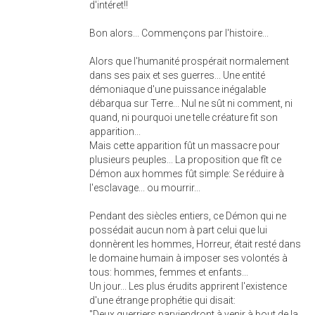
d'intéret!!
Bon alors... Commençons par l'histoire...
Alors que l'humanité prospérait normalement
dans ses paix et ses guerres... Une entité
démoniaque d'une puissance inégalable
débarqua sur Terre... Nul ne sût ni comment, ni
quand, ni pourquoi une telle créature fit son
apparition...
Mais cette apparition fût un massacre pour
plusieurs peuples... La proposition que fît ce
Démon aux hommes fût simple: Se réduire à
l'esclavage... ou mourrir...
Pendant des siècles entiers, ce Démon qui ne
possédait aucun nom à part celui que lui
donnèrent les hommes, Horreur, était resté dans
le domaine humain à imposer ses volontés à
tous: hommes, femmes et enfants...
Un jour... Les plus érudits apprirent l'existence
d'une étrange prophétie qui disait:
"Deux guerriers parviendront à venir à bout de la