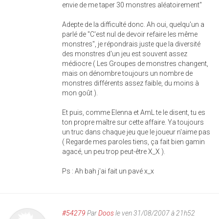
envie de me taper 30 monstres aléatoirement"
Adepte de la difficulté donc. Ah oui, quelqu'un a
parlé de "C'est nul de devoir refaire les même
monstres", je répondrais juste que la diversité
des monstres d'un jeu est souvent assez
médiocre ( Les Groupes de monstres changent,
mais on dénombre toujours un nombre de
monstres différents assez faible, du moins à
mon goût ).
Et puis, comme Elenna et AmL te le disent, tu es
ton propre maître sur cette affaire. Ya toujours
un truc dans chaque jeu que le joueur n'aime pas
( Regarde mes paroles tiens, ça fait bien gamin
agacé, un peu trop peut-être X_X ).
Ps : Ah bah j'ai fait un pavé x_x
#54279
Par
Doos
le ven 31/08/2007 à 21h52