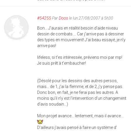
#54255
Par
Doos
le lun 27/08/2007 à 5h30
Bon... J'aurais en réalité besoin d'aide niveau
dessin de combats.... Car j'arrive pas à dessiner
des types en mouvement! J'ai beau essayé, je n'y
arrive pas!
lifeless, si t'es intéressée, préviens moi par mp!
Je suis prêt à t'embaucher!
(Désolé pour les dessins des autres persos,
mais... de 1, j'ai la flemme, et de 2, j'y pense pas.
Donc bon, en fait, je ne ferai pas les autres. A
moins qu'il n'y est l'intervention d'un changement
d'avis soudain...)
Mon projet avance... lentement, mais il avance...
D'ailleurs j'avais pensé à faire un système d'