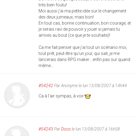
très bien foutu!
Moi aussi j'ai ma petite idée sur le changement
des deux jumeaux, mais bon!
En tout cas, bonne continuation, bon courage, et
je serais ravi de pouvoir y jouer si jamais tu
arrives au bout (ce que je te souhaite)!
Ca me fait penser que j'ai tout un scénario moi,
tout prêt, peut-être qu'un jour, qui sait, je me
lancerais dans RPG maker... enfin pas sur quand
même...
#54242
Par
Anonyme
le lun 13/08/2007 à 14h44
Ca à l'air sympas, à voir
#54243
Par
Doos
le lun 13/08/2007 à 16h58