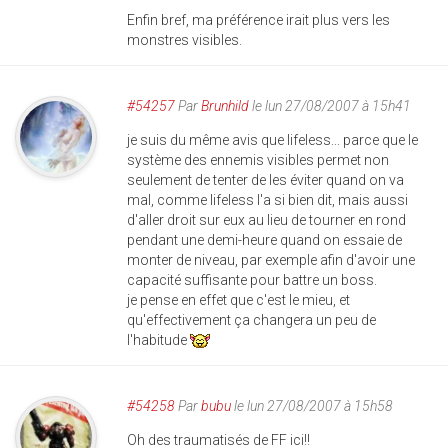
Enfin bref, ma préférence irait plus vers les
monstres visibles.
#54257
Par
Brunhild
le lun 27/08/2007 à 15h41
je suis du même avis que lifeless... parce que le
système des ennemis visibles permet non
seulement de tenter de les éviter quand on va
mal, comme lifeless l'a si bien dit, mais aussi
d'aller droit sur eux au lieu de tourner en rond
pendant une demi-heure quand on essaie de
monter de niveau, par exemple afin d'avoir une
capacité suffisante pour battre un boss.
je pense en effet que c'est le mieu, et
qu'effectivement ça changera un peu de
l'habitude
#54258
Par
bubu
le lun 27/08/2007 à 15h58
Oh des traumatisés de FF ici!!