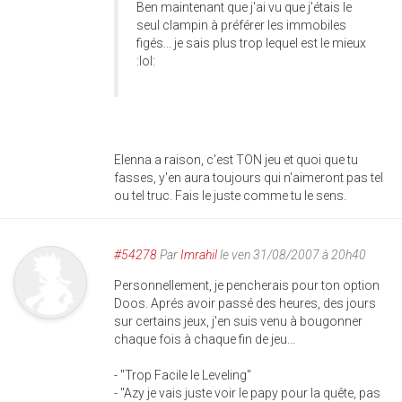
Ben maintenant que j'ai vu que j'étais le
seul clampin à préférer les immobiles
figés... je sais plus trop lequel est le mieux
:lol:
Elenna a raison, c'est TON jeu et quoi que tu
fasses, y'en aura toujours qui n'aimeront pas tel
ou tel truc. Fais le juste comme tu le sens.
#54278
Par
Imrahil
le ven 31/08/2007 à 20h40
Personnellement, je pencherais pour ton option
Doos. Aprés avoir passé des heures, des jours
sur certains jeux, j'en suis venu à bougonner
chaque fois à chaque fin de jeu...
- "Trop Facile le Leveling"
- "Azy je vais juste voir le papy pour la quête, pas