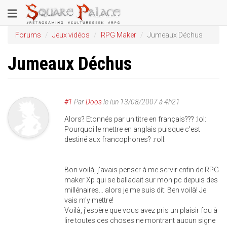
Aller
Toggle
au
contenu
navigation
Forums
Jeux vidéos
RPG Maker
Jumeaux Déchus
principal
Jumeaux Déchus
#1
Par
Doos
le
lun 13/08/2007 à 4h21
Alors? Etonnés par un titre en français??? :lol:
Pourquoi le mettre en anglais puisque c'est
destiné aux francophones? :roll:
Bon voilà, j'avais penser à me servir enfin de RPG
maker Xp qui se balladait sur mon pc depuis des
millénaires... alors je me suis dit: Ben voilà! Je
vais m'y mettre!
Voilà, j'espère que vous avez pris un plaisir fou à
lire toutes ces choses ne montrant aucun signe