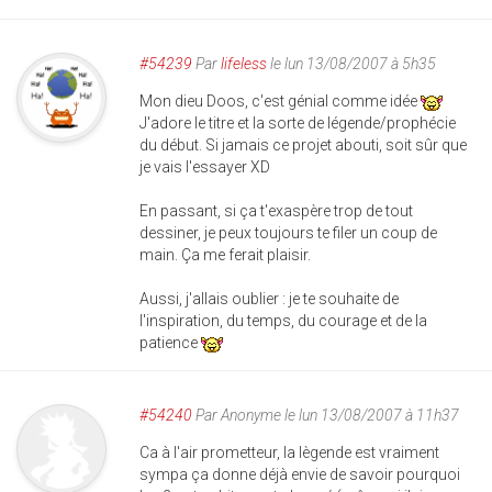
#54239
Par
lifeless
le lun 13/08/2007 à 5h35
Mon dieu Doos, c'est génial comme idée
J'adore le titre et la sorte de légende/prophécie
du début. Si jamais ce projet abouti, soit sûr que
je vais l'essayer XD
En passant, si ça t'exaspère trop de tout
dessiner, je peux toujours te filer un coup de
main. Ça me ferait plaisir.
Aussi, j'allais oublier : je te souhaite de
l'inspiration, du temps, du courage et de la
patience
#54240
Par
Anonyme
le lun 13/08/2007 à 11h37
Ca à l'air prometteur, la lègende est vraiment
sympa ça donne déjà envie de savoir pourquoi