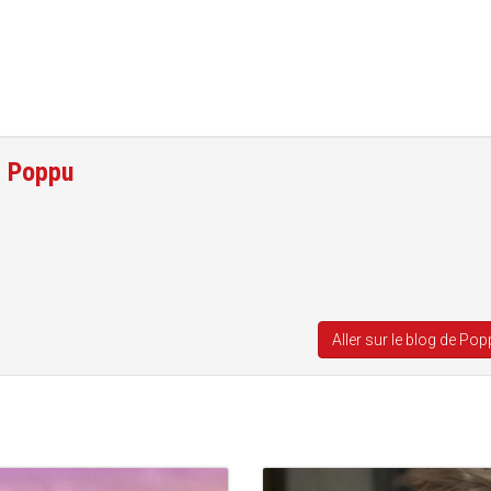
e
Poppu
Aller sur le blog de Po