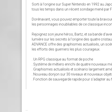
Sorti à l'origine sur Super Nintendo en 1992 au Jap
tous les temps dans un récent sondage mené par F
Dorénavant, vous pouvez emporter toute la bravoure e
les personnages inoubliables de ce classique inco
Rejoignez son jeune héros, Bartz, et sa bande d'ave
lumière sur les secrets à l'origine des quatre cri
ADVANCE offre des graphismes actualisés, un scén
les efforts des guerriers les plus courageux.
. Un RPG classique au format de poche
. Système de métiers enrichi de quatre nouveaux méti
. Graphismes actualisés et scénario largement amé
. Nouveau donjon sur 30 niveaux et nouveaux objets
. Fonction de sauvegarde rapide pour s'adapter a
...