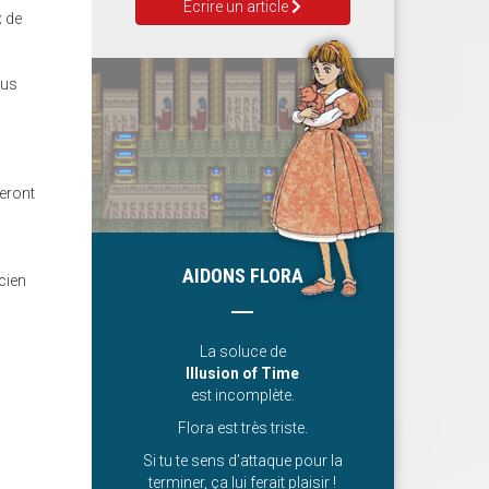
Ecrire un article
x de
ous
eront
AIDONS FLORA
cien
La soluce de
Illusion of Time
est incomplète.
Flora est très triste.
Si tu te sens d’attaque pour la
terminer, ça lui ferait plaisir !