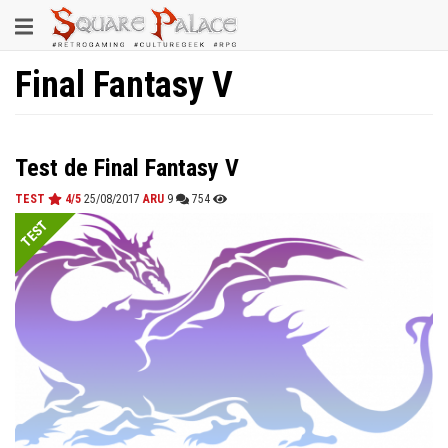
Aller
Toggle
au
contenu
navigation
principal
Final Fantasy V
Test de Final Fantasy V
TEST
4/5
25/08/2017
ARU
9
754