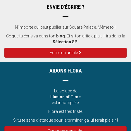
ENVIE D'ÉCRIRE ?
N'importe qui peut publier sur Square Palace. Même toi !
Ce que tu écris va dans ton
blog
. Et si ton article plait, il ira dans la
Sélection SP
.
Ecrire un article
AIDONS FLORA
La soluce de
Illusion of Time
est incomplète.
Flora est très triste.
Si tu te sens d’attaque pour la terminer, ça lui ferait plaisir !