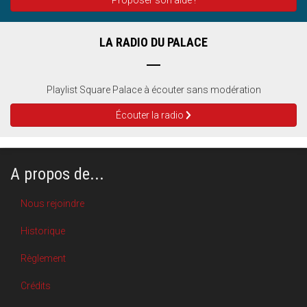
Proposer son aide !
LA RADIO DU PALACE
Playlist Square Palace à écouter sans modération
Écouter la radio
A propos de...
Nous rejoindre
Historique
Règlement
Crédits