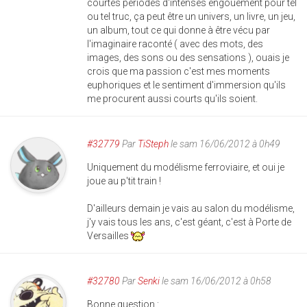
courtes périodes d'intenses engouement pour tel
ou tel truc, ça peut être un univers, un livre, un jeu,
un album, tout ce qui donne à être vécu par
l'imaginaire raconté ( avec des mots, des
images, des sons ou des sensations ), ouais je
crois que ma passion c'est mes moments
euphoriques et le sentiment d'immersion qu'ils
me procurent aussi courts qu'ils soient.
#32779
Par
TiSteph
le sam 16/06/2012 à 0h49
Uniquement du modélisme ferroviaire, et oui je
joue au p'tit train !
D'ailleurs demain je vais au salon du modélisme,
j'y vais tous les ans, c'est géant, c'est à Porte de
Versailles
#32780
Par
Senki
le sam 16/06/2012 à 0h58
Bonne question :