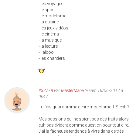
- les voyages
- le sport
- le modélisme
- la cuisine
- les jeux vidéos
- le cinéma
- la musique
- la lecture
- l'alcool
- les chantiers
#32778
Par
MasterMana
le sam 16/06/2012 à
0h47
Tu fais quoi comme genre modélisme TiSteph ?
Mes passions qui ne soient pas des fruits alors
euh pas évident comme question pour tout dire.
J'ai la fâcheuse tendance à vivre dans de trés