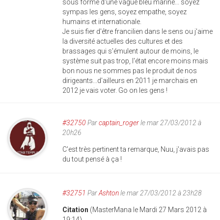
sous forme d'une vague bleu marine... soyez
sympas les gens, soyez empathe, soyez
humains et internationale.
Je suis fier d'être francilien dans le sens ou j'aime
la diversité actuelles des cultures et des
brassages qui s'émulent autour de moins, le
système suit pas trop, l'état encore moins mais
bon nous ne sommes pas le produit de nos
dirigeants...d'ailleurs en 2011 je marchais en
2012 je vais voter. Go on les gens !
#32750
Par
captain_roger
le mar 27/03/2012 à
20h26
C'est très pertinent ta remarque, Nuu, j'avais pas
du tout pensé à ça !
#32751
Par
Ashton
le mar 27/03/2012 à 23h28
Citation
(MasterMana le Mardi 27 Mars 2012 à
19:14)