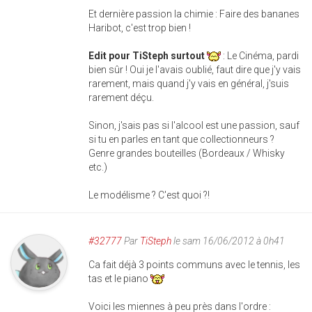
Et dernière passion la chimie : Faire des bananes
Haribot, c'est trop bien !
Edit pour TiSteph surtout
: Le Cinéma, pardi
bien sûr ! Oui je l'avais oublié, faut dire que j'y vais
rarement, mais quand j'y vais en général, j'suis
rarement déçu.
Sinon, j'sais pas si l'alcool est une passion, sauf
si tu en parles en tant que collectionneurs ?
Genre grandes bouteilles (Bordeaux / Whisky
etc.)
Le modélisme ? C'est quoi ?!
#32777
Par
TiSteph
le sam 16/06/2012 à 0h41
Ca fait déjà 3 points communs avec le tennis, les
tas et le piano
Voici les miennes à peu près dans l'ordre :