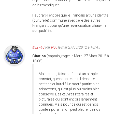
Et je ne connais aucun jeune fier d'être français et
de le revendiquer.
Faudrait-il encore que le Français ait une identité
(culturelle) commune avec celle des autres
Français... pour qu'une revendication chauvine
soit justifiée.
#32748
Par
Nuu
le mar 27/03/2012 à 18h45
Citation
(captain_roger le Mardi 27 Mars 2012 à
18:08)
Maintenant, faisons face à un simple
constat, que nous reste-t-il de notre
héritage culturel ? Un sacré patrimoine
admettons, qui est plus ou moins bien
conservé. Des œuvres littéraires et
picturales qui sont encore largement
connues. Mais pour ce qui est de nos
contemporains, on peut pleurer de nos