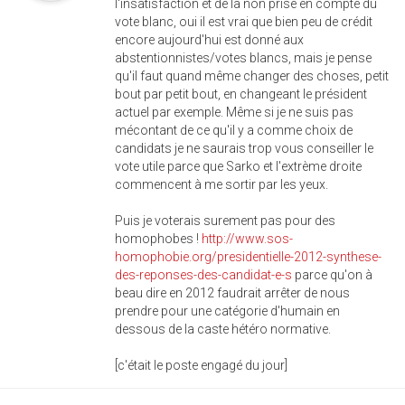
l'insatisfaction et de la non prise en compte du
vote blanc, oui il est vrai que bien peu de crédit
encore aujourd'hui est donné aux
abstentionnistes/votes blancs, mais je pense
qu'il faut quand même changer des choses, petit
bout par petit bout, en changeant le président
actuel par exemple. Même si je ne suis pas
mécontant de ce qu'il y a comme choix de
candidats je ne saurais trop vous conseiller le
vote utile parce que Sarko et l'extrème droite
commencent à me sortir par les yeux.
Puis je voterais surement pas pour des
homophobes !
http://www.sos-
homophobie.org/presidentielle-2012-synthese-
des-reponses-des-candidat-e-s
parce qu'on à
beau dire en 2012 faudrait arrêter de nous
prendre pour une catégorie d'humain en
dessous de la caste hétéro normative.
[c'était le poste engagé du jour]