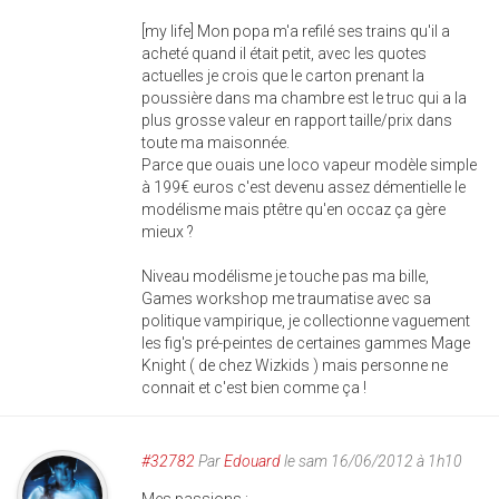
[my life] Mon popa m'a refilé ses trains qu'il a
acheté quand il était petit, avec les quotes
actuelles je crois que le carton prenant la
poussière dans ma chambre est le truc qui a la
plus grosse valeur en rapport taille/prix dans
toute ma maisonnée.
Parce que ouais une loco vapeur modèle simple
à 199€ euros c'est devenu assez démentielle le
modélisme mais ptêtre qu'en occaz ça gère
mieux ?
Niveau modélisme je touche pas ma bille,
Games workshop me traumatise avec sa
politique vampirique, je collectionne vaguement
les fig's pré-peintes de certaines gammes Mage
Knight ( de chez Wizkids ) mais personne ne
connait et c'est bien comme ça !
#32782
Par
Edouard
le sam 16/06/2012 à 1h10