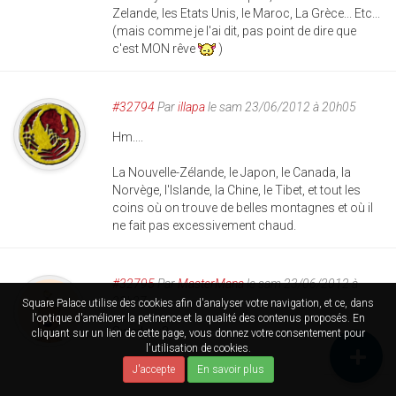
Zelande, les Etats Unis, le Maroc, La Grèce... Etc...
(mais comme je l'ai dit, pas point de dire que
c'est MON rêve
)
#32794
Par
illapa
le sam 23/06/2012 à 20h05
Hm....
La Nouvelle-Zélande, le Japon, le Canada, la
Norvège, l'Islande, la Chine, le Tibet, et tout les
coins où on trouve de belles montagnes et où il
ne fait pas excessivement chaud.
#32795
Par
MasterMana
le sam 23/06/2012 à
22h27
Square Palace utilise des cookies afin d'analyser votre navigation, et ce, dans
l'optique d'améliorer la petinence et la qualité des contenus proposés. En
Sweden :3
cliquant sur un lien de cette page, vous donnez votre consentement pour
l'utilisation de cookies.
J'accepte
En savoir plus