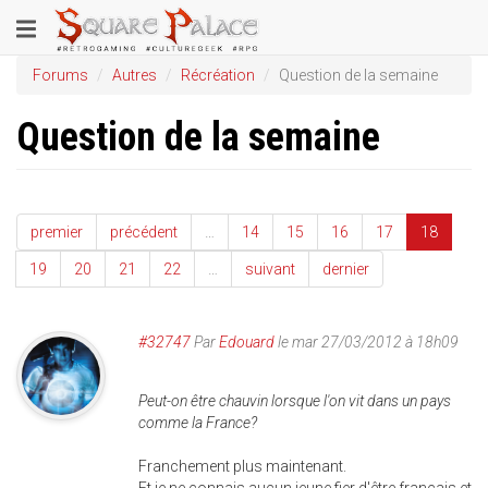
Aller
Toggle
au
contenu
navigation
Forums
Autres
Récréation
Question de la semaine
principal
Question de la semaine
premier
précédent
…
14
15
16
17
18
19
20
21
22
…
suivant
dernier
#32747
Par
Edouard
le mar 27/03/2012 à 18h09
Peut-on être chauvin lorsque l'on vit dans un pays
comme la France?
Franchement plus maintenant.