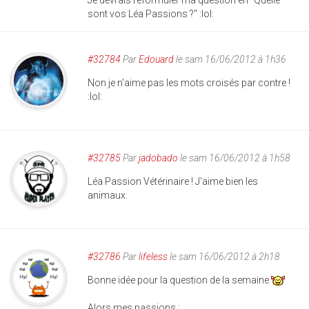
Je devrais reformuler ma question en "Quelle
sont vos Léa Passions ?" :lol:
#32784
Par
Edouard
le sam 16/06/2012 à 1h36
Non je n'aime pas les mots croisés par contre !
:lol:
#32785
Par
jadobado
le sam 16/06/2012 à 1h58
Léa Passion Vétérinaire ! J'aime bien les
animaux.
#32786
Par
lifeless
le sam 16/06/2012 à 2h18
Bonne idée pour la question de la semaine
Alors mes passions :