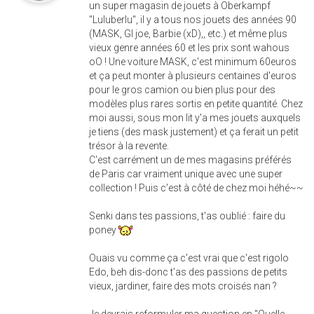
un super magasin de jouets à Oberkampf
"Luluberlu", il y a tous nos jouets des années 90
(MASK, GI joe, Barbie (xD),, etc.) et même plus
vieux genre années 60 et les prix sont wahous
oO ! Une voiture MASK, c'est minimum 60euros
et ça peut monter à plusieurs centaines d'euros
pour le gros camion ou bien plus pour des
modèles plus rares sortis en petite quantité. Chez
moi aussi, sous mon lit y'a mes jouets auxquels
je tiens (des mask justement) et ça ferait un petit
trésor à la revente.
C'est carrément un de mes magasins préférés
de Paris car vraiment unique avec une super
collection ! Puis c'est à côté de chez moi héhé~~
Senki dans tes passions, t'as oublié : faire du
poney
Ouais vu comme ça c'est vrai que c'est rigolo
Edo, beh dis-donc t'as des passions de petits
vieux, jardiner, faire des mots croisés nan ?