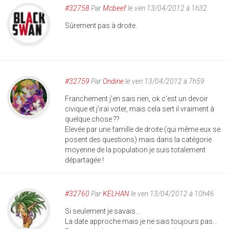
#32758
Par
Mcbeef
le ven 13/04/2012 à 1h32
Sûrement pas à droite.
#32759
Par
Ondine
le ven 13/04/2012 à 7h59
Franchement j'en sais rien, ok c'est un devoir
civique et j'irai voter, mais cela sert il vraiment à
quelque chose ??
Elevée par une famille de droite (qui même eux se
posent des questions) mais dans la catégorie
moyenne de la population je suis totalement
départagée !
#32760
Par
KELHAN
le ven 13/04/2012 à 10h46
Si seulement je savais...
La date approche mais je ne sais toujours pas...