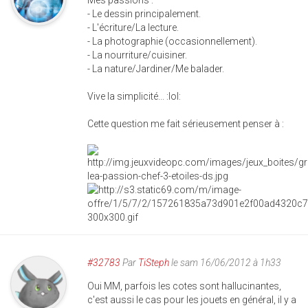
Mes passions :
- Le dessin principalement.
- L'écriture/La lecture.
- La photographie (occasionnellement).
- La nourriture/cuisiner.
- La nature/Jardiner/Me balader.
Vive la simplicité... :lol:
Cette question me fait sérieusement penser à :
#32783
Par
TiSteph
le sam 16/06/2012 à 1h33
Oui MM, parfois les cotes sont hallucinantes,
c'est aussi le cas pour les jouets en général, il y a