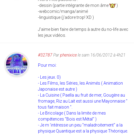
-dessin (partie intégrante de mon âme
)
-webcomic/manga/animé
-linguistique (j'adore trop! XD )
J'aime bien faire de temps à autre du no-life avec
les jeux vidéos.
#32787
Par
phenixice
le sam 16/06/2012 à 4h21
Pour moi:
- Les jeux. 0)
- Les Films, les Séries, les Animés ( Animation
Japonaise est autre )
- La Cuisine ( Paella au fruit de mer, Gougère au
fromage, Riz au Lait est aussi une Mayonnaise "
tous fait maison ".
- Le Bricolage ( Dans la limite de mes
compétences "Bois est Métal" )
- Je m 'intéresse un peu "maladroitement" a la
physique Quantique est a la physique Théorique.