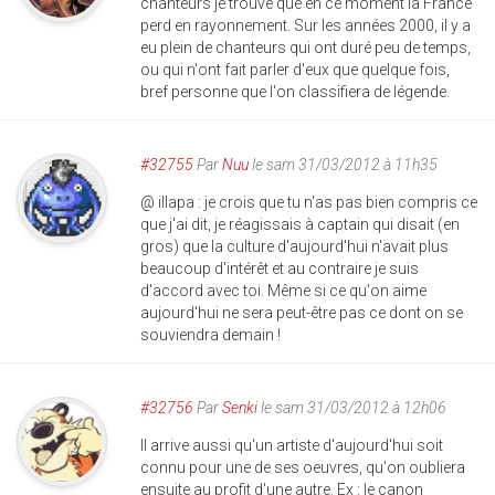
chanteurs je trouve que en ce moment la France
perd en rayonnement. Sur les années 2000, il y a
eu plein de chanteurs qui ont duré peu de temps,
ou qui n'ont fait parler d'eux que quelque fois,
bref personne que l'on classifiera de légende.
#32755
Par
Nuu
le sam 31/03/2012 à 11h35
@ illapa : je crois que tu n'as pas bien compris ce
que j'ai dit, je réagissais à captain qui disait (en
gros) que la culture d'aujourd'hui n'avait plus
beaucoup d'intérêt et au contraire je suis
d'accord avec toi. Même si ce qu'on aime
aujourd'hui ne sera peut-être pas ce dont on se
souviendra demain !
#32756
Par
Senki
le sam 31/03/2012 à 12h06
Il arrive aussi qu'un artiste d'aujourd'hui soit
connu pour une de ses oeuvres, qu'on oubliera
ensuite au profit d'une autre. Ex : le canon