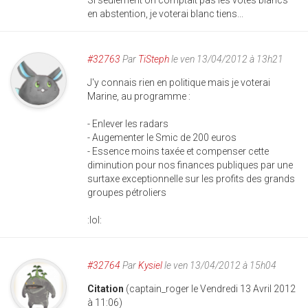
Si seulement on comptait pas les votes blancs
en abstention, je voterai blanc tiens...
#32763
Par
TiSteph
le ven 13/04/2012 à 13h21
J'y connais rien en politique mais je voterai
Marine, au programme :
- Enlever les radars
- Augementer le Smic de 200 euros
- Essence moins taxée et compenser cette
diminution pour nos finances publiques par une
surtaxe exceptionnelle sur les profits des grands
groupes pétroliers
:lol:
#32764
Par
Kysiel
le ven 13/04/2012 à 15h04
Citation
(captain_roger le Vendredi 13 Avril 2012
à 11:06)