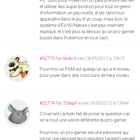
Ps : (bon pour Pokémon on peut prendre des AR
et utiliser des super bonbon pour tout ce genre
d'information un peu inutile, et les faire tous
apparaître dans le jeu d'un coup, mais bon, le
système d'EV/IV/Nature c'est pas vraiment
expliqué, et c'est plus la dessus qu'un pro-gamer
bosse dans Pokémon en tout cas)
#32773
Par
Senki
le ven 18/05/2012 à 13h10
Pour moi un PGM est quelqu'un qui a le niveau
pour jouer dans des concours de haut niveau.
#32774
Par
TiSteph
le ven 18/05/2012 à 13h44
C'marrant j'ai bien fait de poser la question car
on a tous une vision différente du pro-gamer.
Pour moi, un pro-gamer est une personne qui
reçoit une rémunération régulière (argent) venant