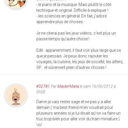
- le piano et la musique. Mais plutôt le côté
technique et original. Difficile à expliquer !
- les sciences en général. En fait, j'adore
apprendre plus de choses.
Je ne citerai pas les jeux vidéos, c'est plus un
passe-temps qu'autre chose !
Edit : apparemment, il faut voir plus large que ce
que je pensais. Je peux donc rajouter les
voyages, la cuisine, les jeux de société, les afters,
SP... et sûrement plein d'autres choses !
#32781
Par
MasterMana
le sam 16/06/2012 à
0h58
Damn je vais rester sage et ne pas y a aller
demain ( ma best friend m'en voudrait pour
plusieurs années si je lui disait qu'on va faire un
truc trop bien pour aller voir du train miniature )
\o/