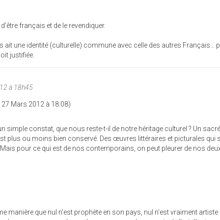
d'être français et de le revendiquer.
s ait une identité (culturelle) commune avec celle des autres Français... 
t justifiée.
12 à 18h45
i 27 Mars 2012 à 18:08)
n simple constat, que nous reste-t-il de notre héritage culturel ? Un sacr
t plus ou moins bien conservé. Des œuvres littéraires et picturales qui 
Mais pour ce qui est de nos contemporains, on peut pleurer de nos deu
me manière que nul n'est prophète en son pays, nul n'est vraiment artiste