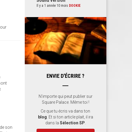
Sound Version
Il y a 1 année 10 mois
DOOKIE
pour
ENVIE D'ÉCRIRE ?
é
sont
x
N'importe qui peut publier sur
Square Palace. Même toi !
Ce que tu écris va dans ton
blog
. Et si ton article plait, il ira
dans la
Sélection SP
.
 de son