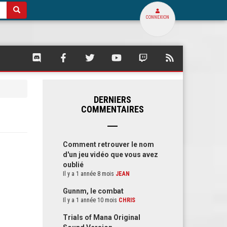
CONNEXION
SQUARE
SQUARE
SQUARE
SQUARE
SQUARE
FLUX
PALACE
PALACE
PALACE
PALACE
PALACE
RSS
SUR
SUR
SUR
SUR
SUR
DE
DISCORD
FACEBOOK
TWITTER
YOUTUBE
TWITCH
SQUARE
PALACE
DERNIERS
COMMENTAIRES
Comment retrouver le nom
d'un jeu vidéo que vous avez
oublié
Il y a 1 année 8 mois
JEAN
Gunnm, le combat
Il y a 1 année 10 mois
CHRIS
Trials of Mana Original