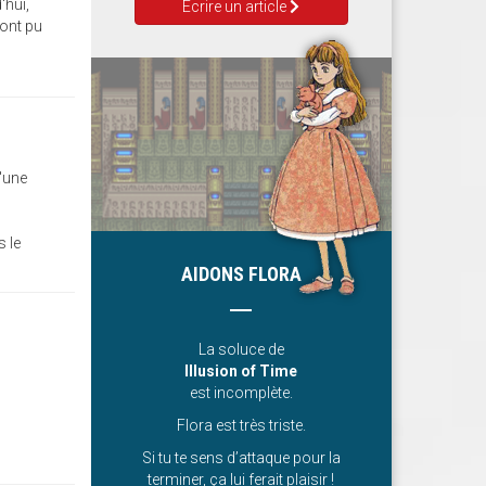
'hui,
Ecrire un article
ont pu
'une
 le
AIDONS FLORA
La soluce de
Illusion of Time
est incomplète.
Flora est très triste.
Si tu te sens d’attaque pour la
terminer, ça lui ferait plaisir !