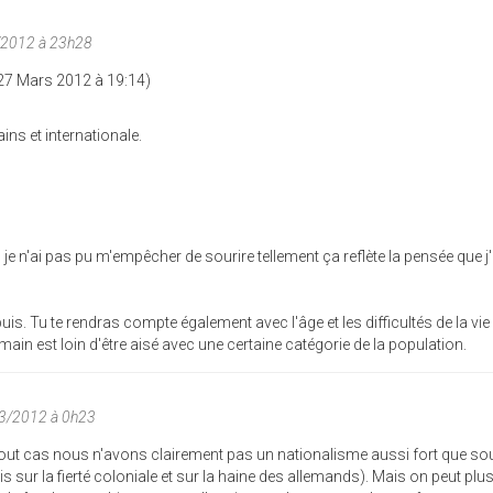
/2012 à 23h28
27 Mars 2012 à 19:14)
s et internationale.
je n'ai pas pu m'empêcher de sourire tellement ça reflète la pensée que j'a
s. Tu te rendras compte également avec l'âge et les difficultés de la vie 
main est loin d'être aisé avec une certaine catégorie de la population.
03/2012 à 0h23
 tout cas nous n'avons clairement pas un nationalisme aussi fort que so
is sur la fierté coloniale et sur la haine des allemands). Mais on peut plu