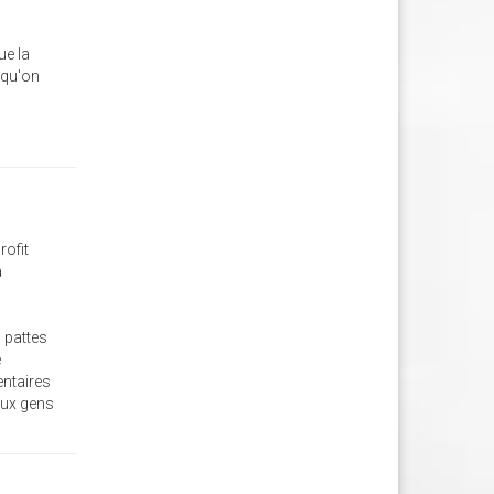
ue la
 qu'on
rofit
à
 pattes
e
entaires
 aux gens