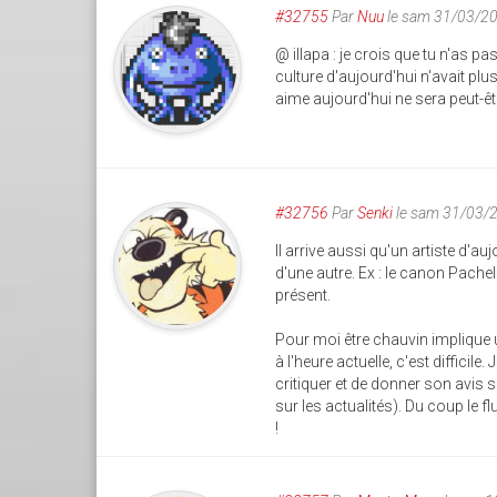
#32755
Par
Nuu
le sam 31/03/2
@ illapa : je crois que tu n'as pa
culture d'aujourd'hui n'avait plu
aime aujourd'hui ne sera peut-ê
#32756
Par
Senki
le sam 31/03/
Il arrive aussi qu'un artiste d'a
d'une autre. Ex : le canon Pache
présent.
Pour moi être chauvin implique 
à l'heure actuelle, c'est difficil
critiquer et de donner son avis
sur les actualités). Du coup le f
!