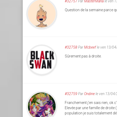
#32757
Par
MasterMana
le ven 
Question de la semaine parce que
#32758
Par
Mcbeef
le ven 13/04
Sûrement pas à droite.
#32759
Par
Ondine
le ven 13/04
Franchement j'en sais rien, ok c'e
Elevée par une famille de droit
population je suis totalement dé