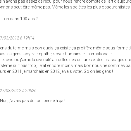
 n'avons pas assez de recul pour nous rendre compte de l'art d'aujourd
nnons peut-être même pas. Même les sociétés les plus obscurantistes 
a-t-on dans 100 ans ?
27/03/2012 à 19h14
 sens du terme mais con ouais ça existe ça prolifère même sous forme d
as les gens, soyez empathe, soyez humains et internationale.
ns le sens ou j'aime la diversité actuelles des cultures et des brassages qui
système suit pas trop, l'état encore moins mais bon nous ne sommes pas
leurs en 2011 je marchais en 2012 je vais voter. Go on les gens !
 27/03/2012 à 20h26
 Nuu, j'avais pas du tout pensé à ça !