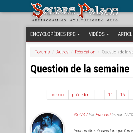
Aller
au
contenu
principal
ENCYCLOPÉDIES RPG
VIDÉOS
ARTICL
Forums
Autres
Récréation
Question de la 
Question de la semaine
premier
précédent
…
14
15
#32747
Par
Edouard
le mar 27/0
Peut-on être chauvin lorsque l'on