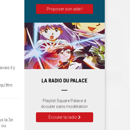
Proposer son aide !
vais il y
LA RADIO DU PALACE
qu'être
Playlist Square Palace à
écouter sans modération
Écouter la radio
us la 3e
s ou