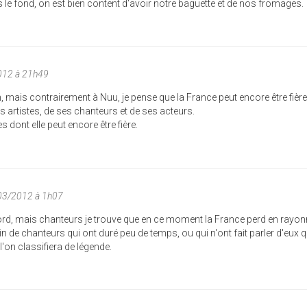
le fond, on est bien content d'avoir notre baguette et de nos fromages.
012 à 21h49
n, mais contrairement à Nuu, je pense que la France peut encore être fièr
es artistes, de ses chanteurs et de ses acteurs.
s dont elle peut encore être fière.
03/2012 à 1h07
ccord, mais chanteurs je trouve que en ce moment la France perd en rayo
ein de chanteurs qui ont duré peu de temps, ou qui n'ont fait parler d'eux 
'on classifiera de légende.