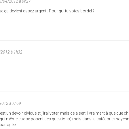
13/04/2012 à 0h27
 ça devient assez urgent : Pour qui tu votes bordel ?
/2012 à 1h32
/2012 à 7h59
st un devoir civique et j'irai voter, mais cela sert il vraiment à quelque c
e (qui même eux se posent des questions) mais dans la catégorie moyenn
partagée !