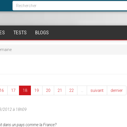
Formulaire
de
Rechercher
recherche
ES
TESTS
BLOGS
semaine
16
17
18
19
20
21
22
…
suivant
dernier
3/2012 à 18h09
 vit dans un pays comme la France?