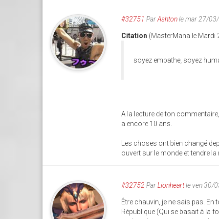
#32751
Par
Ashton
le mar 27/03
Citation
(MasterMana le Mardi 
soyez empathe, soyez humain
A la lecture de ton commentaire, 
a encore 10 ans.
Les choses ont bien changé depui
ouvert sur le monde et tendre la 
#32752
Par
Lionheart
le ven 30/
Être chauvin, je ne sais pas. En
République (Qui se basait à la fo