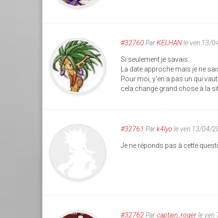
#32760
Par
KELHAN
le ven 13/0
Si seulement je savais...
La date approche mais je ne sais
Pour moi, y'en a pas un qui vaut
cela change grand chose à la sit
#32761
Par
k4lyo
le ven 13/04/2
Je ne réponds pas à cette quest
#32762
Par
captain_roger
le ven