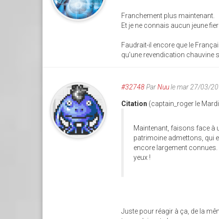
Franchement plus maintenant.
Et je ne connais aucun jeune fier 
Faudrait-il encore que le Françai
qu'une revendication chauvine soi
#32748
Par
Nuu
le mar 27/03/20
Citation
(captain_roger le Mard
Maintenant, faisons face à u
patrimoine admettons, qui es
encore largement connues. 
yeux !
Juste pour réagir à ça, de la mê