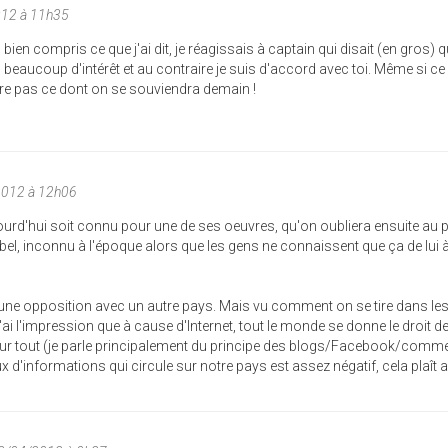
012 à 11h35
s bien compris ce que j'ai dit, je réagissais à captain qui disait (en gros) q
s beaucoup d'intérêt et au contraire je suis d'accord avec toi. Même si ce
tre pas ce dont on se souviendra demain !
2012 à 12h06
ujourd'hui soit connu pour une de ses oeuvres, qu'on oubliera ensuite au p
lbel, inconnu à l'époque alors que les gens ne connaissent que ça de lui 
une opposition avec un autre pays. Mais vu comment on se tire dans les
e. J'ai l'impression que à cause d'Internet, tout le monde se donne le droit d
 sur tout (je parle principalement du principe des blogs/Facebook/comm
lux d'informations qui circule sur notre pays est assez négatif, cela plaît