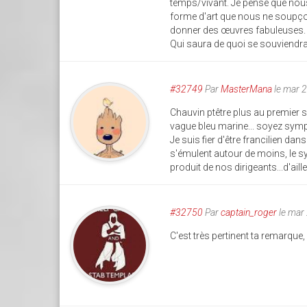
temps/vivant. Je pense que nous
forme d'art que nous ne soupço
donner des œuvres fabuleuses.
Qui saura de quoi se souviendr
#32749
Par
MasterMana
le mar 
Chauvin ptêtre plus au premier
vague bleu marine... soyez symp
Je suis fier d'être francilien da
s'émulent autour de moins, le 
produit de nos dirigeants...d'ail
#32750
Par
captain_roger
le mar
C'est très pertinent ta remarque,