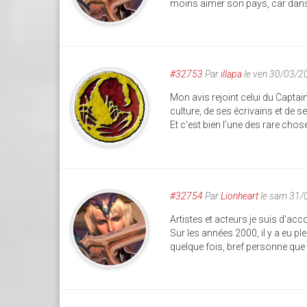
moins aimer son pays, car dans 
#32753
Par
illapa
le ven 30/03/2
Mon avis rejoint celui du Captai
culture, de ses écrivains et de s
Et c'est bien l'une des rare chose
#32754
Par
Lionheart
le sam 31/
Artistes et acteurs je suis d'a
Sur les années 2000, il y a eu pl
quelque fois, bref personne que l