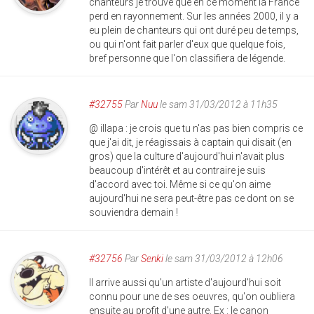
chanteurs je trouve que en ce moment la France
perd en rayonnement. Sur les années 2000, il y a
eu plein de chanteurs qui ont duré peu de temps,
ou qui n'ont fait parler d'eux que quelque fois,
bref personne que l'on classifiera de légende.
#32755
Par
Nuu
le sam 31/03/2012 à 11h35
@ illapa : je crois que tu n'as pas bien compris ce
que j'ai dit, je réagissais à captain qui disait (en
gros) que la culture d'aujourd'hui n'avait plus
beaucoup d'intérêt et au contraire je suis
d'accord avec toi. Même si ce qu'on aime
aujourd'hui ne sera peut-être pas ce dont on se
souviendra demain !
#32756
Par
Senki
le sam 31/03/2012 à 12h06
Il arrive aussi qu'un artiste d'aujourd'hui soit
connu pour une de ses oeuvres, qu'on oubliera
ensuite au profit d'une autre. Ex : le canon