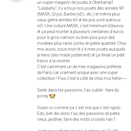
un super magasin de jouets à Oberkampf
"Luluberlu", il y a tous nos jouets des années 90
(MASK, GI joe, Barbie (xD),, etc.) et même plus
vieux genre années 60 et les prix sont wahous
oO ! Une voiture MASK, c'est minimum 60euros
et ça peut monter à plusieurs centaines d'euros
pour le gros camion ou bien plus pour des
modèles plus rares sortis en petite quantité. Chez
moi aussi, sous mon lit y'a mes jouets auxquels
je tiens (des mask justement) et ça ferait un petit
trésor à la revente.
C'est carrément un de mes magasins préférés
de Paris car vraiment unique avec une super
collection ! Puis c'est à côté de chez moi héhé~~
Senki dans tes passions, t'as oublié : faire du
poney
Ouais vu comme ça c'est vrai que c'est rigolo
Edo, beh dis-donc t'as des passions de petits
vieux, jardiner, faire des mots croisés nan ?