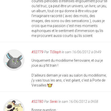
courtes périodes d'intenses engouement pour tel
ou tel truc, ça peut être un univers, un livre, un jeu,
un album, tout ce qui donne à être vécu par
l'imaginaire raconté ( avec des mots, des
images, des sons ou des sensations ), ouais je
crois que ma passion c'est mes moments
euphoriques et le sentiment d'immersion qu'ils
me procurent aussi courts qu'ils soient.
#32779
Par
TiSteph
le sam 16/06/2012 à 0h49
Uniquement du modélisme ferroviaire, et oui je
joue au p'tit train !
D'ailleurs demain je vais au salon du modélisme,
j'y vais tous les ans, c'est géant, c'est à Porte de
Versailles
#32780
Par
Senki
le sam 16/06/2012 à 0h58
Bonne question :