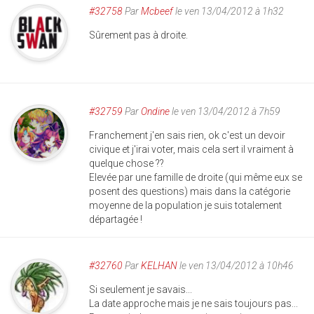
#32758
Par
Mcbeef
le ven 13/04/2012 à 1h32
Sûrement pas à droite.
#32759
Par
Ondine
le ven 13/04/2012 à 7h59
Franchement j'en sais rien, ok c'est un devoir
civique et j'irai voter, mais cela sert il vraiment à
quelque chose ??
Elevée par une famille de droite (qui même eux se
posent des questions) mais dans la catégorie
moyenne de la population je suis totalement
départagée !
#32760
Par
KELHAN
le ven 13/04/2012 à 10h46
Si seulement je savais...
La date approche mais je ne sais toujours pas...