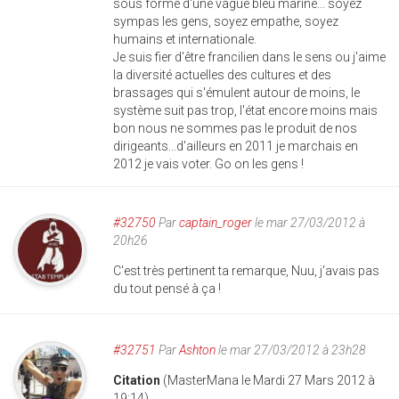
sous forme d'une vague bleu marine... soyez
sympas les gens, soyez empathe, soyez
humains et internationale.
Je suis fier d'être francilien dans le sens ou j'aime
la diversité actuelles des cultures et des
brassages qui s'émulent autour de moins, le
système suit pas trop, l'état encore moins mais
bon nous ne sommes pas le produit de nos
dirigeants...d'ailleurs en 2011 je marchais en
2012 je vais voter. Go on les gens !
#32750
Par
captain_roger
le mar 27/03/2012 à
20h26
C'est très pertinent ta remarque, Nuu, j'avais pas
du tout pensé à ça !
#32751
Par
Ashton
le mar 27/03/2012 à 23h28
Citation
(MasterMana le Mardi 27 Mars 2012 à
19:14)