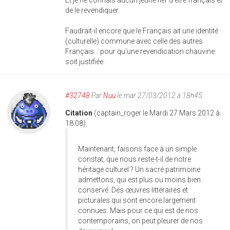
Et je ne connais aucun jeune fier d'être français et
de le revendiquer.
Faudrait-il encore que le Français ait une identité
(culturelle) commune avec celle des autres
Français... pour qu'une revendication chauvine
soit justifiée.
#32748
Par
Nuu
le mar 27/03/2012 à 18h45
Citation
(captain_roger le Mardi 27 Mars 2012 à
18:08)
Maintenant, faisons face à un simple
constat, que nous reste-t-il de notre
héritage culturel ? Un sacré patrimoine
admettons, qui est plus ou moins bien
conservé. Des œuvres littéraires et
picturales qui sont encore largement
connues. Mais pour ce qui est de nos
contemporains, on peut pleurer de nos