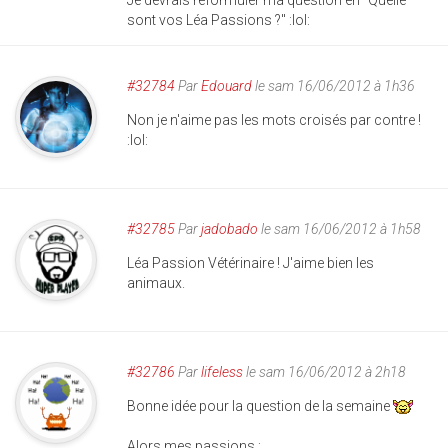
Je devrais reformuler ma question en "Quelle
sont vos Léa Passions ?" :lol:
#32784
Par
Edouard
le sam 16/06/2012 à 1h36
Non je n'aime pas les mots croisés par contre !
:lol:
#32785
Par
jadobado
le sam 16/06/2012 à 1h58
Léa Passion Vétérinaire ! J'aime bien les
animaux.
#32786
Par
lifeless
le sam 16/06/2012 à 2h18
Bonne idée pour la question de la semaine
Alors mes passions :