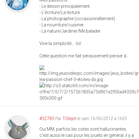
Mes passions :
- Le dessin principalement.
- L'écriture/La lecture.
- La photographie (occasionnellement).
- La nourriture/cuisiner.
- La nature/Jardiner/Me balader.
Vive la simplicité... :lol:
Cette question me fait sérieusement penser à :
#32783
Par
TiSteph
le sam 16/06/2012 à 1h33
Oui MM, parfois les cotes sont hallucinantes,
c'est aussi le cas pour les jouets en général, il y a