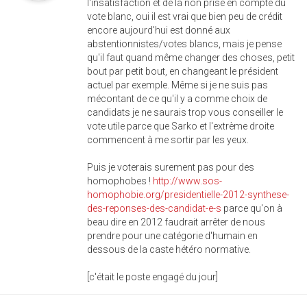
l'insatisfaction et de la non prise en compte du
vote blanc, oui il est vrai que bien peu de crédit
encore aujourd'hui est donné aux
abstentionnistes/votes blancs, mais je pense
qu'il faut quand même changer des choses, petit
bout par petit bout, en changeant le président
actuel par exemple. Même si je ne suis pas
mécontant de ce qu'il y a comme choix de
candidats je ne saurais trop vous conseiller le
vote utile parce que Sarko et l'extrème droite
commencent à me sortir par les yeux.
Puis je voterais surement pas pour des
homophobes !
http://www.sos-
homophobie.org/presidentielle-2012-synthese-
des-reponses-des-candidat-e-s
parce qu'on à
beau dire en 2012 faudrait arrêter de nous
prendre pour une catégorie d'humain en
dessous de la caste hétéro normative.
[c'était le poste engagé du jour]