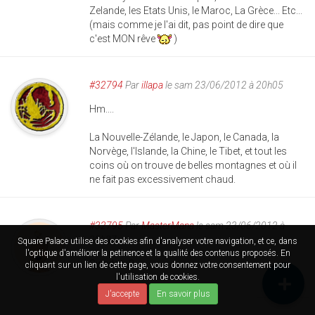
Zelande, les Etats Unis, le Maroc, La Grèce... Etc...
(mais comme je l'ai dit, pas point de dire que
c'est MON rêve
)
#32794
Par
illapa
le sam 23/06/2012 à 20h05
Hm....
La Nouvelle-Zélande, le Japon, le Canada, la
Norvège, l'Islande, la Chine, le Tibet, et tout les
coins où on trouve de belles montagnes et où il
ne fait pas excessivement chaud.
#32795
Par
MasterMana
le sam 23/06/2012 à
22h27
Square Palace utilise des cookies afin d'analyser votre navigation, et ce, dans
l'optique d'améliorer la petinence et la qualité des contenus proposés. En
Sweden :3
cliquant sur un lien de cette page, vous donnez votre consentement pour
l'utilisation de cookies.
J'accepte
En savoir plus