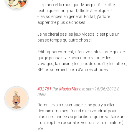
- le piano et la musique. Mais plutôt le côté
technique et original. Difficile à expliquer !
- les sciences en général. En fait, j'adore
apprendre plus de choses.
Je ne citerai pas les jeux vidéos, c'est plus un
passe-temps qu'autre chose !
Edit : apparemment, il faut voir plus large que ce
que je pensais. Je peux donc rajouter les
voyages, la cuisine, les jeux de société, les afters,
SP... et sûrement plein d'autres choses !
#32781
Par
MasterMana
le sam 16/06/2012 à
0h58
Damn je vais rester sage et ne pas y a aller
demain ( ma best friend m'en voudrait pour
plusieurs années si je lui disait qu'on va faire un
truc trop bien pour aller voir du train miniature )
\o/