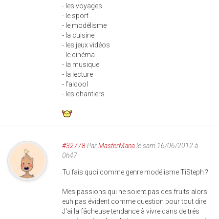
- les voyages
- le sport
- le modélisme
- la cuisine
- les jeux vidéos
- le cinéma
- la musique
- la lecture
- l'alcool
- les chantiers
#32778
Par
MasterMana
le sam 16/06/2012 à
0h47
Tu fais quoi comme genre modélisme TiSteph ?
Mes passions qui ne soient pas des fruits alors
euh pas évident comme question pour tout dire.
J'ai la fâcheuse tendance à vivre dans de trés