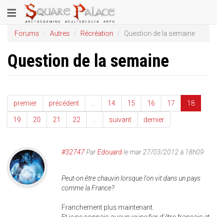
Aller
Toggle
au
contenu
navigation
Forums
Autres
Récréation
Question de la semaine
principal
Question de la semaine
premier
précédent
…
14
15
16
17
18
19
20
21
22
…
suivant
dernier
#32747
Par
Edouard
le mar 27/03/2012 à 18h09
Peut-on être chauvin lorsque l'on vit dans un pays
comme la France?
Franchement plus maintenant.