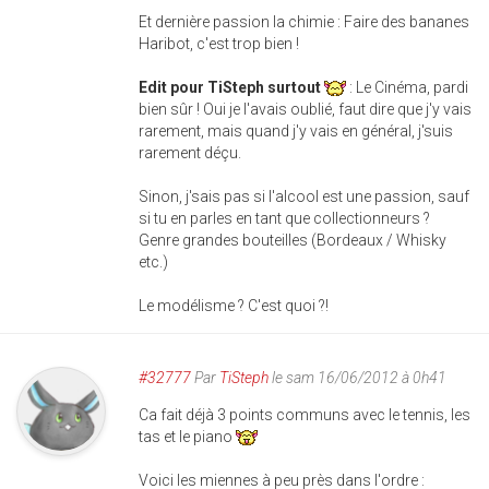
Et dernière passion la chimie : Faire des bananes
Haribot, c'est trop bien !
Edit pour TiSteph surtout
: Le Cinéma, pardi
bien sûr ! Oui je l'avais oublié, faut dire que j'y vais
rarement, mais quand j'y vais en général, j'suis
rarement déçu.
Sinon, j'sais pas si l'alcool est une passion, sauf
si tu en parles en tant que collectionneurs ?
Genre grandes bouteilles (Bordeaux / Whisky
etc.)
Le modélisme ? C'est quoi ?!
#32777
Par
TiSteph
le sam 16/06/2012 à 0h41
Ca fait déjà 3 points communs avec le tennis, les
tas et le piano
Voici les miennes à peu près dans l'ordre :