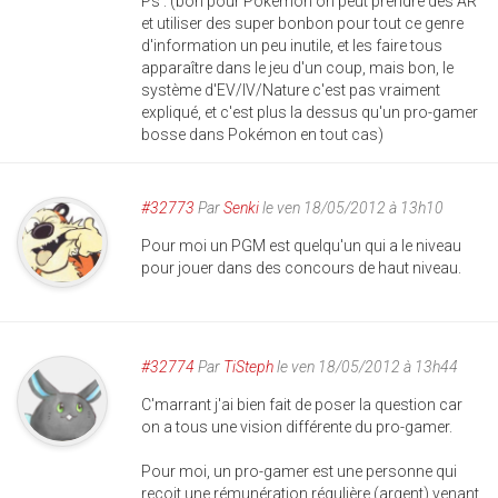
Ps : (bon pour Pokémon on peut prendre des AR
et utiliser des super bonbon pour tout ce genre
d'information un peu inutile, et les faire tous
apparaître dans le jeu d'un coup, mais bon, le
système d'EV/IV/Nature c'est pas vraiment
expliqué, et c'est plus la dessus qu'un pro-gamer
bosse dans Pokémon en tout cas)
#32773
Par
Senki
le ven 18/05/2012 à 13h10
Pour moi un PGM est quelqu'un qui a le niveau
pour jouer dans des concours de haut niveau.
#32774
Par
TiSteph
le ven 18/05/2012 à 13h44
C'marrant j'ai bien fait de poser la question car
on a tous une vision différente du pro-gamer.
Pour moi, un pro-gamer est une personne qui
reçoit une rémunération régulière (argent) venant