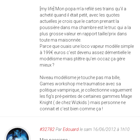
[my life] Mon popa m'a refilé ses trains qu'il a
acheté quand il était petit, avec les quotes
actuelles je crois que le carton prenant la
poussière dans ma chambre est le truc qui a la
plus grosse valeur en rapport taille/prix dans
toute ma maisonnée.
Parce que ouais une loco vapeur modèle simple
à 199€ euros c'est devenu assez démentielle le
modélisme mais ptêtre qu'en occaz ça gère
mieux ?
Niveau modélisme je touche pas ma bille,
Games workshop me traumatise avec sa
politique vampirique, je collectionne vaguement
les fig's pré-peintes de certaines gammes Mage
Knight ( de chez Wizkids ) mais personne ne
connait et c'est bien comme ça !
#32782
Par
Edouard
le sam 16/06/2012 à 1h10