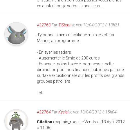
Si seulement on comptait pas les votes blancs
en abstention, je voterai blanc tiens...
#32763
Par
TiSteph
le ven 13/04/2012 à 13h21
J'y connais rien en politique mais je voterai
Marine, au programme :
- Enlever les radars
- Augementer le Smic de 200 euros
- Essence moins taxée et compenser cette
diminution pour nos finances publiques par une
surtaxe exceptionnelle sur les profits des grands
groupes pétroliers
:lol:
#32764
Par
Kysiel
le ven 13/04/2012 à 15h04
Citation
(captain_roger le Vendredi 13 Avril 2012
à 11:06)